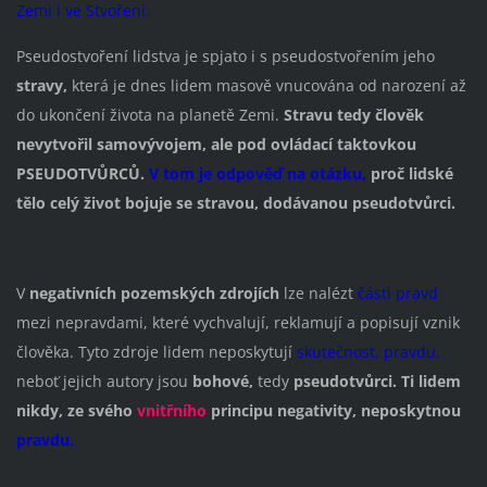
Zemi i ve Stvoření.
Pseudostvoření lidstva je spjato i s pseudostvořením jeho
stravy,
která je dnes lidem masově vnucována od narození až
do ukončení života na planetě Zemi.
Stravu tedy člověk
nevytvořil samovývojem, ale pod ovládací taktovkou
PSEUDOTVŮRCŮ.
V tom je odpověď na otázku,
proč lidské
tělo celý život bojuje se stravou, dodávanou pseudotvůrci.
V
negativních pozemských zdrojích
lze nalézt
části pravd
mezi nepravdami, které vychvalují, reklamují a popisují vznik
člověka. Tyto zdroje lidem neposkytují
skutečnost, pravdu,
neboť jejich autory jsou
bohové,
tedy
pseudotvůrci. Ti lidem
nikdy, ze svého
vnitřního
principu negativity, neposkytnou
pravdu.