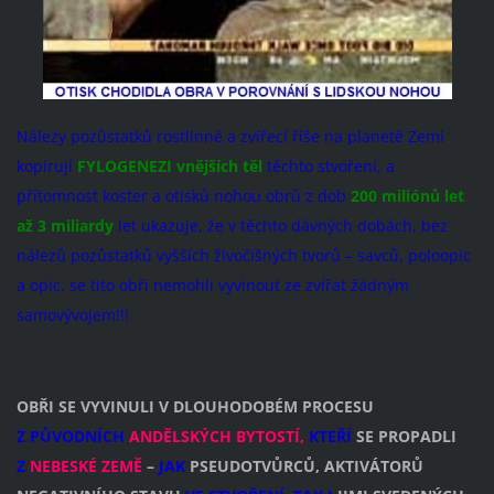
Nálezy pozůstatků rostlinné a zvířecí říše na planetě Zemi
kopírují
FYLOGENEZI vnějších těl
těchto stvoření, a
přítomnost koster a otisků nohou obrů z dob
200 miliónů let
až 3 miliardy
let ukazuje, že v těchto dávných dobách, bez
nálezů pozůstatků vyšších živočišných tvorů – savců, poloopic
a opic, se tito obři nemohli vyvinout ze zvířat žádným
samovývojem!!!
OBŘI SE VYVINULI V DLOUHODOBÉM PROCESU
Z PŮVODNÍCH
ANDĚLSKÝCH BYTOSTÍ,
KTEŘÍ
SE PROPADLI
Z
NEBESKÉ ZEMĚ
–
JAK
PSEUDOTVŮRCŮ, AKTIVÁTORŮ