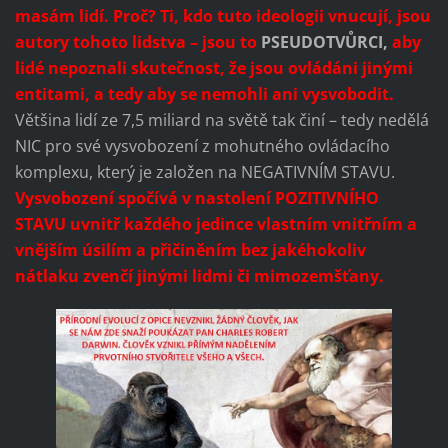
masám lidí. Proč?
Ti, kdo tuto ideologii vnucují, jsou
autory tohoto lidstva – jsou to
PSEUDOTVŮRCI,
aby
lidé nepoznali skutečnost, že jsou ovládáni jinými
entitami, a tedy aby se nemohli ani
vysvobodit.
Většina lidí ze 7,5 miliard na světě tak činí – tedy nedělá
NIC pro své vysvobození z mohutného ovládacího
komplexu, který je založen na NEGATIVNÍM STAVU.
Vysvobození spočívá v nastolení POZITIVNÍHO
STAVU uvnitř každého jedince vlastním vnitřním a
vnějším úsilím a přičiněním bez jakéhokoliv
nátlaku zvenčí jinými lidmi či mimozemšťany.