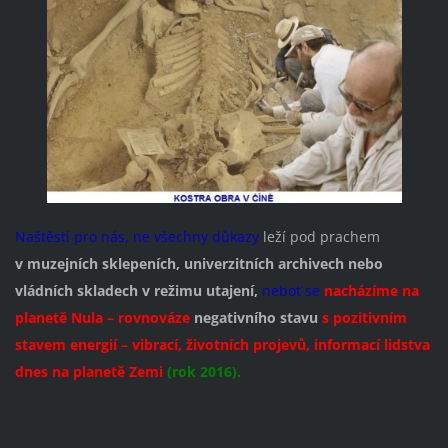
Naštěstí pro nás, ne všechny důkazy
leží pod prachem
v
muzejních sklepeních, univerzitních archivech nebo
vládních skladech v režimu utajení,
neboť se
nacházíme na
planetě Nula – rovnováze
negativního stavu
s pozitivním
stavem energií – vibrací, životních projevů, informací lidstva
dnes na planetě Zemi
(rok 2016).