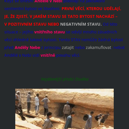
Když se dnešní
Andělé v Nebi
podívají na jakoukoliv
sentientní bytost ve Stvoření,
PRVNÍ VĚCÍ, KTEROU UDĚLAJÍ,
JE, ŽE ZJISTÍ, V JAKÉM STAVU SE TATO BYTOST NACHÁZÍ –
V POZITIVNÍM STAVU NEBO
NEGATIVNÍM STAVU.
Od této
situace – jejího
vnitřního stavu
se odvíjí mnoho zásadních
věcí ohledně takové bytosti. Tento STAV nemůže žádná bytost
před
Anděly Nebe
z principu
zatajit
nebo
zakamuflovat
, neboť
Andělé v Nebi vidí
vnitřně
povahu věcí.
Nejdávnější předci člověka