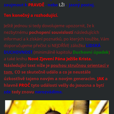
zaujmout k
PRAVDĚ
- nebo
LŽI
- jasný postoj.
Ten konečný a rozhodující.
Ještě jednou si tedy dovolujeme upozornit, že k
nezbytnému
pochopení souvislostí
následujících
informací a k získání poznatků, po kterých toužíte, Vám
doporučujeme přečíst si NEJDŘÍVE záložku
LIDSKÁ
DUCHOVNOST
(minimálně kapitolu
Duchovní úpadek
)
a také knihu
Nové Zjevení Pána Ježíše Krista.
Následující text níže je
pouhou stručnou orientací v
tom
, CO se skutečně událo a co je neustále
úzkostlivě tajeno novým a novým generacím.
JAK
a
hlavně
PROČ
tyto události vešly do jsoucna a bytí
zde
tedy znovu
nerozvádíme.