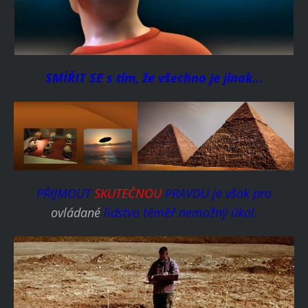
SMÍŘIT SE s tím, že všechno je jinak...
PŘIJMOUT
SKUTEČNOU
PRAVDU je však pro
ovládané
lidstvo téměř nemožný úkol.