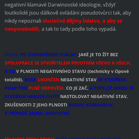
negativní klamavé Darwinovské ideologie, vždyť
loutkolidé jsou dálkově ovládáni pseudotvůrci tak, aby
nikdy nepoznali
skutečné dějiny lidstva, a aby se
nevysvobodili,
a tak to tady podle toho vypadá.
Přesto,
PO ZODPOVĚZENÍ OTÁZKY:
JAKÉ JE TO ŽÍT BEZ
SPOLUPRÁCE SE STVOŘITELEM PRVOTNÍM VŠEHO A VŠECH,
A TO
V PLNOSTI NEGATIVNÍHO STAVU (technicky v čipové
totalitě),
BUDE
UKONČEN
NEGATIVNÍ STAV
VE STVOŘENÍ.
POSKYTNE
PLNÉ ODPOVĚDI,
CO JE ZAČ,
A POTÉ JIŽ NIKDO VE
STVOŘENÍ NEBUDE CHTÍT
NASTOLOVAT NEGATIVNÍ STAV,
ZKUŠENOSTI Z JEHO PLNOSTI
BUDOU KOMUKOLIV,
V PŘÍPADĚ ZÁJMU, DOSTUPNÉ.
Skutečné dějiny lidstva
může zájemce najít v knize knih