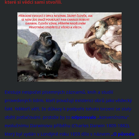
které si vědci sami stvořili.
Existuje nespočet písemných záznamů, knih a studií
provedených lidmi, kteří považují existenci obrů jako vědecký
fakt. Někteří věří, že důkazy k podpoře tohoto tvrzení se staly
obětí potlačování, protože by to
odporovalo
„konvenčnímu“
evolučnímu Darwinovu příběhu (Charles Darwin 1809-1882),
který byl vydán v Londýně roku 1859 dílo s názvem
„O původu