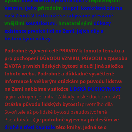
bytosti
stvořené Nejvyšším a žijící v
nejzevnějším
Vesmíru (jeho
přírodním
stupni, konkrétně zde na
naší Zemi). V textu níže se zabýváme převážně
vnějšími
souvislostmi,
hmatatelnými
důkazy
existence prvních lidí na Zemi, jejich díly a
historickými nálezy.
Podrobné
vyjevení celé PRAVDY
k tomuto tématu a
pro pochopení DŮVODU VZNIKU, PŮVODU a způsobu
ŽIVOTA
prvních lidských bytostí
slouží jiná záložka
tohoto webu. Podrobné a důkladně vysvětlené
informace k veškerým otázkám po původu lidstva
na Zemi nabízíme v záložce
LIDSKÁ DUCHOVNOST
(jejím zdrojem je kniha "Základy lidské duchovnosti")
.
Otázka původu lidských bytostí
(prvotního díla
Stvořitele až po lidské bytosti pseudostvořené
Pseudotvůrci)
je podrobně vyjevena především ve
druhé a třetí kapitole
této knihy. Jedná se o