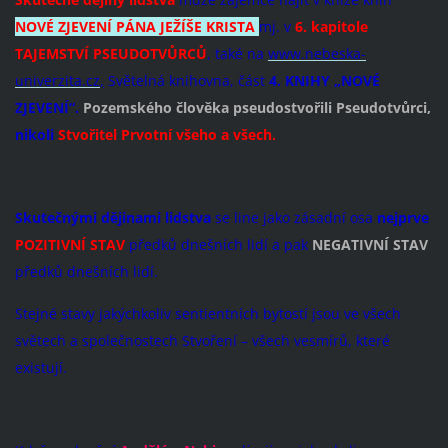
NOVÉ ZJEVENÍ PÁNA JEŽÍŠE KRISTA
mj. v
6. kapitole
TAJEMSTVÍ PSEUDOTVŮRCŮ
, také na
www.nebeska-
univerzita.cz
,
Světelná knihovna, část
4. KNIHY „NOVÉ
ZJEVENÍ“.
Pozemského člověka pseudostvořili
Pseudotvůrci,
nikoli
Stvořitel Prvotní všeho a všech.
Skutečnými dějinami lidstva
se line jako zásadní osa
nejprve
POZITIVNÍ STAV
předků dnešních lidí a pak
NEGATIVNÍ STAV
předků dnešních lidí.
Stejné stavy jakýchkoliv sentientních bytostí jsou ve všech
světech a společnostech Stvoření – všech vesmírů, které
existují.