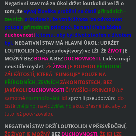
Negativní stav má za úkol držet loutkolidi ve lži o
tom, že
vývoj člověka proběhl na čistě
přírodních -
zevních
principech, že vznik života lze odvozovat
pouze z
přírodních
principů, že není třeba žádné
duchovnosti
k tomu, aby byl život stvořen a životem
byl.
NEGATIVNÍ STAV MÁ HLAVNÍ ÚKOL: UDRŽET
LOUTKOLIDI (své pseudovýtvory) ve LŽI, ŽE
ŽIVOT
JE
MOŽNÝ BEZ
BOHA
A BEZ
DUCHOVNOSTI.
Lidé si mají
neustále myslet,
ŽE
ŽIVOT
JE POUHOU
PŘÍRODNÍ
ZÁLEŽITOSTÍ, KTERÁ "FUNGUJE" POUZE NA
PŘÍRODNÍCH, ZEVNÍCH
ZÁKONITOSTECH,
BEZ
JAKÉKOLI
DUCHOVNOSTI
ČI VYŠŠÍCH PRINCIPŮ
(už
samotné
rozmnožování
lidí
zprznili pseudotvůrci
do
čistě
vnějšího,
navíc
zvířecího
aktu, přesně tak, aby to
tuto lež potvrzovalo).
NEGATIVNÍ STAV DRŽÍ LOUTKOLIDI V PŘESVĚDČENÍ,
ŽE ŽIVOT JE MOŽNÝ
BEZ
DUCHOVNOSTI,
ŽE JEJ LZE