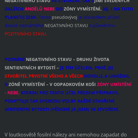
NEGATIVNÍHO STAVU
VE STVOŘENÍ, TAK I
JIMI SVEDENÝCH
DALŠÍCH
ANDĚLŮ NEBE
DO
ZÓNY VYMÍSTĚNÍ,
MJ. I NA TUTO
PLANETU ZEMI.
Tento
pseudovývoj
je důsledkem přijetí
dosud neznámého
NEGATIVNÍHO STAVU
z původního
POZITIVNÍHO STAVU.
POZNÁNÍ
NEGATIVNÍHO STAVU
– DRUHU ŽIVOTA
SENTIENTNÍCH BYTOSTÍ –
JE TÍM ÚČELEM, PROČ JEJ
STVOŘITEL PRVOTNÍ VŠEHO A VŠECH
DOVOLIL A UMOŽNIL
V
ZÓNĚ VYMÍSTĚNÍ – V ODPADKOVÉM KOŠI
ZÓNY UMÍSTĚNÍ
- NEBE,
KTEROU PRO TENTO ÚČEL PŘEDEM PŘIPRAVIL.
POSKYTUJE TAK SVOBODU VOLBY KAŽDÉ STVOŘENÉ
SENTIENTNÍ BYTOSTI (VĚDOMÉ JÁ JSEM) VE STVOŘENÍ.
V loutkosvětě fosilní nálezy ani nemohou zapadat do