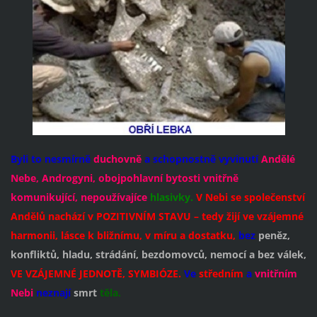
Byli to
nesmírně
duchovně
a schopnostně vyvinutí
Andělé
Nebe, Androgyni, obojpohlavní bytosti vnitřně
komunikující, nepoužívajíce
hlasivky.
V
Nebi
se
společenství
Andělů
nachází v POZITIVNÍM STAVU – tedy žijí ve vzájemné
harmonii, lásce k bližnímu, v míru a dostatku,
bez
peněz,
konfliktů, hladu, strádání, bezdomovců, nemocí a bez válek,
VE VZÁJEMNÉ JEDNOTĚ, SYMBIÓZE.
Ve
středním
a
vnitřním
Nebi
neznají
smrt
těla.