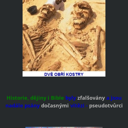
Historie, dějiny i Bible
byly
zfalšovány
a jsou
nadále psány
dočasnými
vítězi -
pseudotvůrci