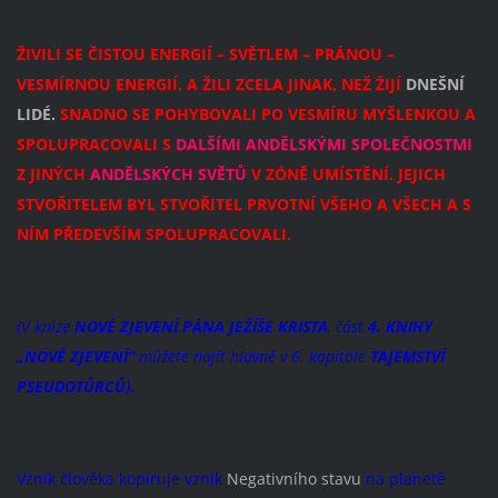
ŽIVILI SE ČISTOU ENERGIÍ – SVĚTLEM – PRÁNOU –
VESMÍRNOU ENERGIÍ, A ŽILI ZCELA JINAK, NEŽ ŽIJÍ
DNEŠNÍ
LIDÉ.
SNADNO SE POHYBOVALI PO VESMÍRU MYŠLENKOU A
SPOLUPRACOVALI S
DALŠÍMI ANDĚLSKÝMI SPOLEČNOSTMI
Z JINÝCH
ANDĚLSKÝCH SVĚTŮ
V ZÓNĚ UMÍSTĚNÍ. JEJICH
STVOŘITELEM BYL STVOŘITEL PRVOTNÍ VŠEHO A VŠECH A S
NÍM PŘEDEVŠÍM SPOLUPRACOVALI.
(V knize
NOVÉ ZJEVENÍ PÁNA JEŽÍŠE KRISTA
,
část
4. KNIHY
„NOVÉ ZJEVENÍ“
můžete najít hlavně v 6. kapitole
TAJEMSTVÍ
PSEUDOTŮRCŮ).
Vznik člověka kopíruje vznik
Negativního stavu
na planetě