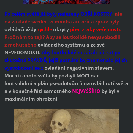
Po celém světě již byly nalezeny OBŘÍ KOSTRY
, ale
na základě svědectví mnoha autorů a zpráv
byly
ovládači vždy
rychle
ukryty
před zraky veřejnosti.
Proč nám to tají? Aby se loutkolidé nevysvobodili
z mohutného
ovládacího systému a ze své
NEVĚDOMOSTI.
Aby loutkolidé nezačali pátrat po
skutečné PRAVDĚ, jejíž poznání by znamenalo jejich
vysvobození se z
ovládání negativním stavem.
Mocní tohoto světa by pozbyli MOCI nad
loutkolidmi a plán pseudotvůrců na ovládnutí světa
a v konečné fázi samotného
NEJVYŠŠÍHO
by byl v
maximálním ohrožení.