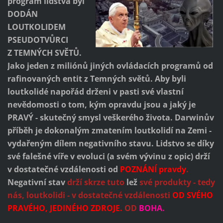
program lidstva byl
DODÁN
LOUTKOLIDEM
PSEUDOTVŮRCI
Z TEMNÝCH SVĚTŮ.
Jako jeden z miliónů jiných ovládacích programů od
rafinovaných entit z Temných světů. Aby byli
loutkolidé napořád drženi v pasti své vlastní
nevědomosti o tom, kým opravdu jsou a jaký je
PRAVÝ - skutečný smysl veškerého života. Darwinův
příběh je dokonalým zmatením loutkolidí na Zemi -
vydařeným dílem negativního stavu. Lidstvo se díky
své falešné víře v evoluci (a svém vývinu z opic) drží
v dostatečné vzdálenosti od
POZNÁNÍ pravdy
.
Negativní stav
drží skrze tuto
lež
své produkty - tedy
nás, loutkolidi - v dostatečné vzdálenosti
OD SVÉHO
PRAVÉHO, JEDINÉHO ZDROJE.
OD
BOHA.