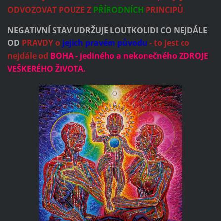
ODVOZOVAT POUZE Z
PŘÍRODNÍCH
PRINCIPŮ
.
NEGATIVNÍ STAV UDRŽUJE LOUTKOLIDI CO NEJDÁLE
OD
PRAVDY o
jejich pravém původu
- to jest co
nejdále od
BOHA - jediného a nekonečného ZDROJE
VEŠKERÉHO ŽIVOTA.