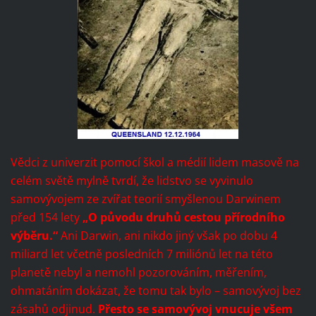
Vědci z univerzit pomocí škol a médií lidem masově na
celém světě mylně tvrdí, že lidstvo se vyvinulo
samovývojem ze zvířat teorií smyšlenou Darwinem
před 154 lety
„O původu druhů cestou přírodního
výběru.“
Ani Darwin, ani nikdo jiný však po dobu 4
miliard let včetně posledních 7 miliónů let na této
planetě nebyl a nemohl pozorováním, měřením,
ohmatáním dokázat, že tomu tak bylo – samovývoj bez
zásahů odjinud.
Přesto se samovývoj vnucuje všem