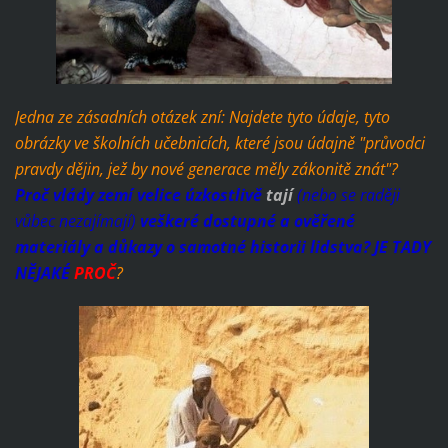
Jedna ze zásadních otázek zní: Najdete tyto údaje, tyto
obrázky ve školních učebnicích, které jsou údajně "průvodci
pravdy dějin, jež by nové generace měly zákonitě znát"?
Proč vlády zemí velice úzkostlivě
tají
(nebo se raději
vůbec nezajímají)
veškeré dostupné a ověřené
materiály a důkazy o samotné historii lidstva? JE TADY
NĚJAKÉ
PROČ
?