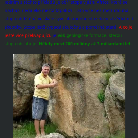
Jedním z těchto příkladů je obří stopa v Jižní Africe, která se
nachází nedaleko města Mpaluzi. Tato více než metr dlouhá
stopa obtištěná ve skále vyvolala mnoho otázek mezi věřícími i
skeptiky. Stopa jistě vypadá skutečná a poměrně stará.
A co je
ještě více překvapující,
je
věk
geologické formace, kterou
stopa obsahuje:
Někdy mezi 200 milióny až 3 miliardami let.