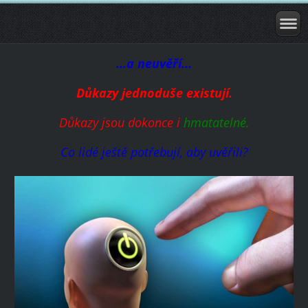
...a neuvěří...
Důkazy jednoduše existují.
Důkazy jsou dokonce i
hmatatelné.
Co lidé ještě potřebují, aby uvěřili?