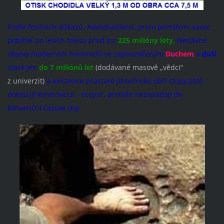
Podle fosilních důkazů, Adelobasileus, první primitivní savec
pobíhal po lesích triasu před asi
225 milióny lety.
Nedávné
objevy moderních hominidů se zapouzdřeným
Duchem
a
duší
staré jen
do 7 miliónů let
(dodávané masově „vědci“
z univerzit)
a existence prastaré jihoafrické obří stopy jistě
dokazují kontroverzi - rozpor, protože nezapadají do
konvenční časové osy.