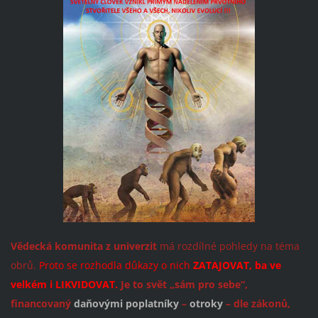
Vědecká komunita z univerzit
má rozdílné pohledy na téma
obrů.
Proto se rozhodla důkazy o nich
ZATAJOVAT, ba ve
velkém i LIKVIDOVAT.
Je to svět „sám pro sebe“,
financovaný
daňovými poplatníky
–
otroky
– dle zákonů,