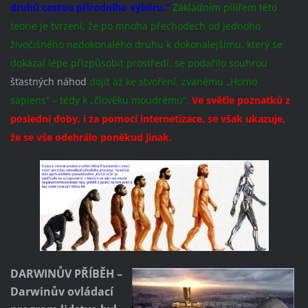
druhů cestou přírodního výběru.“
Základním pilířem této
teorie je tvrzení, že po mnoha přechodech od jednoho
živočišného nedokonalého druhu k dokonalejšímu, který se
dokázal lépe přizpůsobit prostředí, se podařilo souhrou
šťastných náhod
dojít až ke stvoření, zvanému „Homo
sapiens“ – tedy k „člověku moudrému“.
Ve světle poznatků z
poslední doby, i za pomocí internetizace, se však ukazuje,
že se vše odehrálo poněkud jinak.
DARWINŮV PŘÍBĚH –
Darwinův ovládací