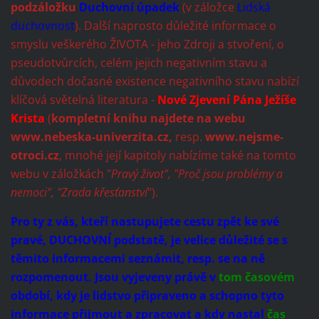
podzáložku
Duchovní úpadek
(v záložce
Lidská
duchovnost
). Další naprosto důležité informace o
smyslu veškerého ŽIVOTA - jeho Zdroji a stvoření, o
pseudotvůrcích, celém jejich negativním stavu a
důvodech dočasné existence negativního stavu nabízí
klíčová světelná literatura -
Nové Zjevení Pána Ježíše
Krista
(
kompletní knihu najdete na webu
www.nebeska-univerzita.cz,
resp.
www.nejsme-
otroci.cz
, mnohé její kapitoly nabízíme také na tomto
webu v záložkách "
Pravý život", "Proč jsou problémy a
nemoci", "Zrada křesťanství
").
Pro ty z vás, kteří nastupujete cestu zpět ke své
pravé, DUCHOVNÍ podstatě, je velice důležité se s
těmito informacemi seznámit, resp. se na ně
rozpomenout. Jsou vyjeveny právě v
tom časovém
období, kdy je lidstvo připraveno a schopno tyto
informace přijmout a zpracovat a kdy nastal
čas