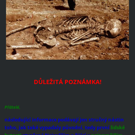
DŮLEŽITÁ POZNÁMKA!
Přátelé,
následující informace podávají jen stručný nástin
toho, jak také vypadaly původní, tedy první
lidské