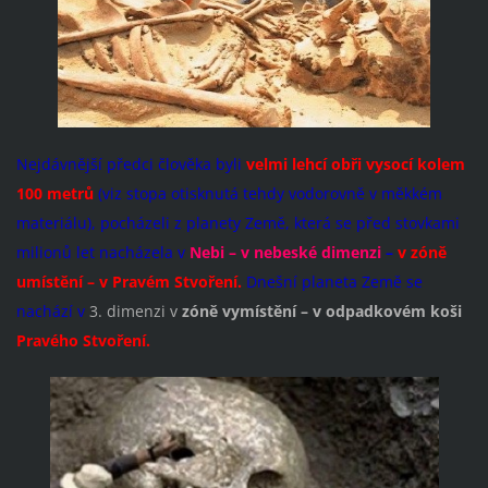
Nejdávnější předci člověka byli
velmi lehcí obři vysocí kolem
100 metrů
(viz stopa otisknutá tehdy vodorovně v měkkém
materiálu), pocházeli z planety Země, která se před stovkami
milionů let nacházela v
Nebi – v nebeské dimenzi
–
v zóně
umístění – v Pravém Stvoření.
Dnešní planeta Země se
nachází v
3. dimenzi v
zóně vymístění – v odpadkovém koši
Pravého Stvoření.