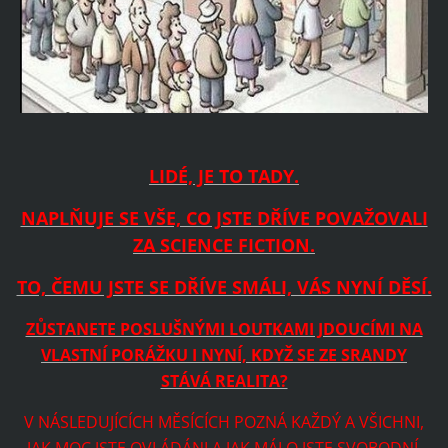
LIDÉ, JE TO TADY.
NAPLŇUJE SE VŠE, CO JSTE DŘÍVE POVAŽOVALI
ZA SCIENCE FICTION.
TO, ČEMU JSTE SE DŘÍVE SMÁLI, VÁS NYNÍ DĚSÍ.
ZŮSTANETE POSLUŠNÝMI LOUTKAMI JDOUCÍMI NA
VLASTNÍ PORÁŽKU I NYNÍ, KDYŽ SE ZE SRANDY
STÁVÁ REALITA?
V NÁSLEDUJÍCÍCH MĚSÍCÍCH POZNÁ KAŽDÝ A VŠICHNI,