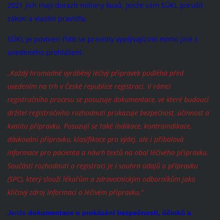
2021 jich mají dorazit miliony kusů. Jenže sám SÚKL porušil
zákon a vlastní pravidla.
SÚKL je povinen řídit se pravidly vyplývajícími mimo jiné z
uvedeného prohlášení:
,,Každý hromadně vyráběný léčivý přípravek podléhá před
uvedením na trh v České republice registraci. V rámci
registračního procesu se posuzuje dokumentace, ve které budoucí
držitel registračního rozhodnutí prokazuje bezpečnost, účinnost a
kvalitu přípravku. Posuzují se také indikace, kontraindikace,
dávkování přípravku, klasifikace pro výdej, ale i příbalová
informace pro pacienta a návrh textů na obal léčivého přípravku.
Součástí rozhodnutí o registraci je i souhrn údajů o přípravku
(SPC), který slouží lékařům a zdravotnickým odborníkům jako
klíčový zdroj informací o léčivém přípravku.“
Jenže
dokumentace o prokázání bezpečnosti, účinků a