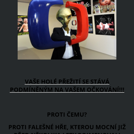
VAŠE HOLÉ PŘEŽITÍ SE STÁVÁ
PODMÍNĚNÝM NA VAŠEM OČKOVÁNÍ!!!
PROTI ČEMU?
PROTI FALEŠNÉ HŘE, KTEROU MOCNÍ JIŽ