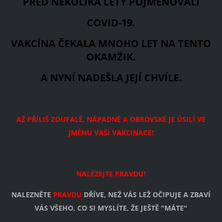
PŘED NĚKOLIKA LETY POJMENOVALI
COVID-19.
VAKCÍNA ČEKALA MNOHO LET NA TENTO
OKAMŽIK.
A NYNÍ NADEŠLA JEJÍ CHVÍLE.
AŽ PŘÍLIŠ ZOUFALÉ, NÁPADNÉ A OBROVSKÉ JE ÚSILÍ VE
JMÉNU VAŠÍ VAKCINACE!
NALÉZEJTE PRAVDU!
NALEZNĚTE
PRAVDU
DŘÍVE, NEŽ VÁS LEŽ OČIPUJE A ZBAVÍ
VÁS VŠEHO, CO SI MYSLÍTE, ŽE JEŠTĚ "MÁTE"