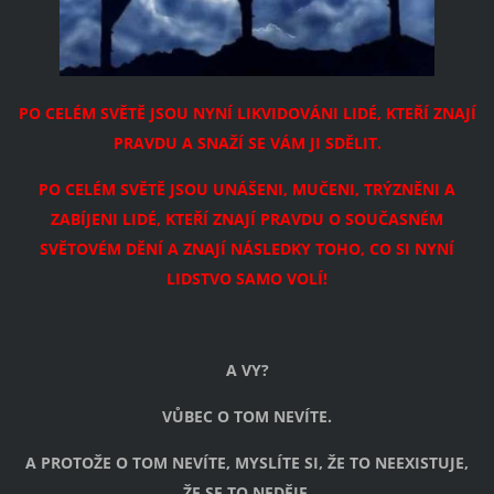
PO CELÉM SVĚTĚ JSOU NYNÍ LIKVIDOVÁNI LIDÉ, KTEŘÍ ZNAJÍ
PRAVDU A SNAŽÍ SE VÁM JI SDĚLIT.
PO CELÉM SVĚTĚ JSOU
UNÁŠENI, MUČENI, TRÝZNĚNI A
ZABÍJENI LIDÉ, KTEŘÍ ZNAJÍ PRAVDU O SOUČASNÉM
SVĚTOVÉM DĚNÍ A ZNAJÍ NÁSLEDKY TOHO, CO SI NYNÍ
LIDSTVO SAMO VOLÍ!
A VY?
VŮBEC O TOM NEVÍTE.
A PROTOŽE O TOM NEVÍTE, MYSLÍTE SI, ŽE TO NEEXISTUJE,
ŽE SE TO NEDĚJE.