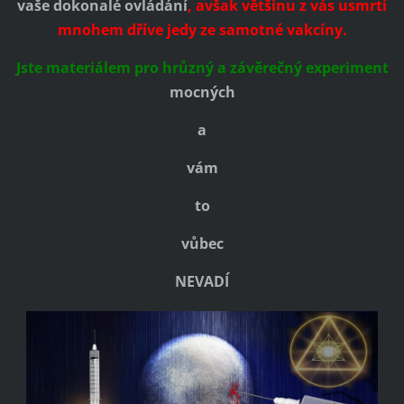
vaše dokonalé ovládání
, avšak většinu z vás usmrtí
mnohem dříve jedy ze samotné vakcíny.
Jste materiálem pro hrůzný a závěrečný experiment
mocných
a
vám
to
vůbec
NEVADÍ