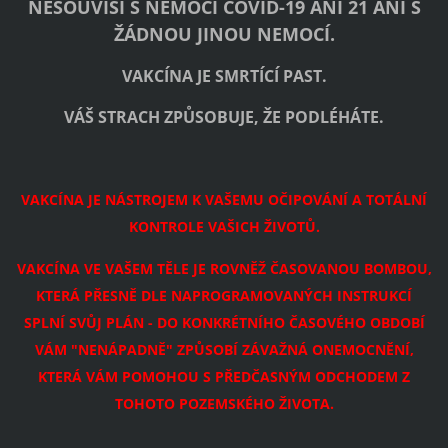
NESOUVISÍ S NEMOCÍ COVID-19 ANI 21 ANI S
ŽÁDNOU JINOU NEMOCÍ.
VAKCÍNA JE SMRTÍCÍ PAST.
VÁŠ STRACH ZPŮSOBUJE, ŽE PODLÉHÁTE.
VAKCÍNA JE NÁSTROJEM K VAŠEMU OČIPOVÁNÍ A TOTÁLNÍ
KONTROLE VAŠICH ŽIVOTŮ.
VAKCÍNA VE VAŠEM TĚLE JE ROVNĚŽ ČASOVANOU BOMBOU,
KTERÁ PŘESNĚ DLE NAPROGRAMOVANÝCH INSTRUKCÍ
SPLNÍ SVŮJ PLÁN - DO KONKRÉTNÍHO ČASOVÉHO OBDOBÍ
VÁM "NENÁPADNĚ" ZPŮSOBÍ ZÁVAŽNÁ ONEMOCNĚNÍ,
KTERÁ VÁM POMOHOU S PŘEDČASNÝM ODCHODEM Z
TOHOTO POZEMSKÉHO ŽIVOTA.