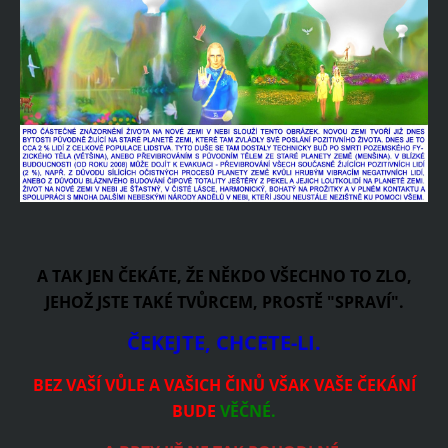
A TAK JEN ČEKÁTE, ŽE NĚKDO VŠECHNO TO ZLO,
JEHOŽ JSTE TAKÉ TVŮRCEM, PROSTĚ "SPRAVÍ".
ČEKEJTE, CHCETE-LI.
BEZ VAŠÍ VŮLE A VAŠICH ČINŮ VŠAK VAŠE ČEKÁNÍ
BUDE
VĚČNÉ.