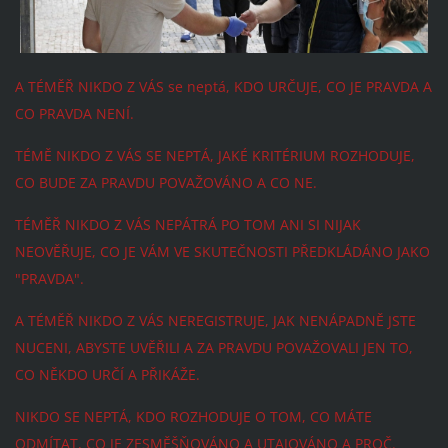
A TÉMĚŘ NIKDO Z VÁS se neptá, KDO URČUJE, CO JE PRAVDA A
CO PRAVDA NENÍ.
TÉMĚ NIKDO Z VÁS SE NEPTÁ, JAKÉ KRITÉRIUM ROZHODUJE,
CO BUDE ZA PRAVDU POVAŽOVÁNO A CO NE.
TÉMĚŘ NIKDO Z VÁS NEPÁTRÁ PO TOM ANI SI NIJAK
NEOVĚŘUJE, CO JE VÁM VE SKUTEČNOSTI PŘEDKLÁDÁNO JAKO
"PRAVDA".
A TÉMĚŘ NIKDO Z VÁS NEREGISTRUJE, JAK NENÁPADNĚ JSTE
NUCENI, ABYSTE UVĚŘILI A ZA PRAVDU POVAŽOVALI JEN TO,
CO NĚKDO URČÍ A PŘIKÁŽE.
NIKDO SE NEPTÁ, KDO ROZHODUJE O TOM, CO MÁTE
ODMÍTAT, CO JE ZESMĚŠŇOVÁNO A UTAJOVÁNO A PROČ.