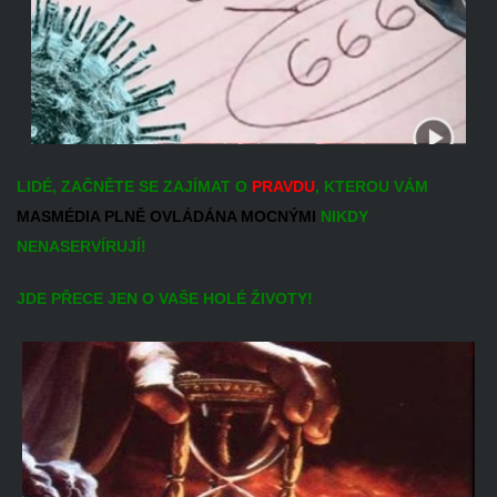
LIDÉ, ZAČNĚTE SE ZAJÍMAT O
PRAVDU
, KTEROU VÁM
MASMÉDIA PLNĚ OVLÁDÁNA MOCNÝMI
NIKDY
NENASERVÍRUJÍ!
JDE PŘECE JEN O VAŠE HOLÉ ŽIVOTY!