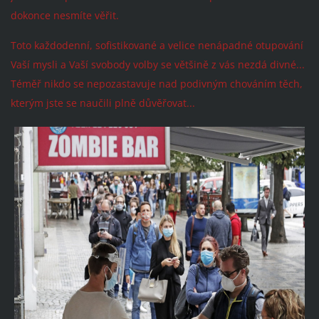
dokonce nesmíte věřit.
Toto každodenní, sofistikované a velice nenápadné otupování
Vaší mysli a Vaší svobody volby se většině z vás nezdá divné...
Téměř nikdo se nepozastavuje nad podivným chováním těch,
kterým jste se naučili plně důvěřovat...