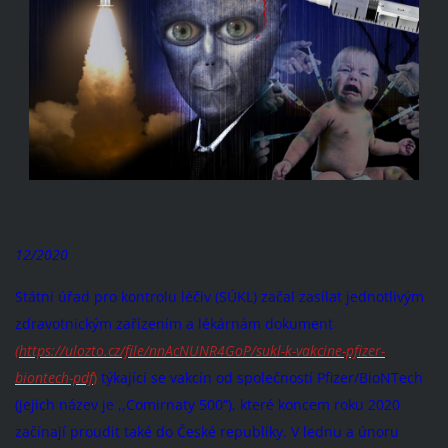
12/2020
Státní úřad pro kontrolu léčiv (SÚKL) začal zasílat jednotlivým
zdravotnickým zařízením a lékárnám dokument
(
https://ulozto.cz/file/nnAcNUNR4GoP/sukl-k-vakcine-pfizer-
biontech-pdf
)
týkající se vakcín od společností Pfizer/BioNTech
(jejich název je ,,Comirnaty 500“), které koncem roku 2020
začínají proudit také do České republiky. V lednu a únoru