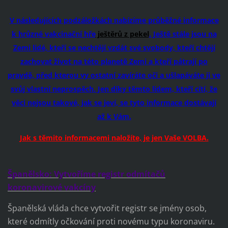
V následujících podzáložkách nabízíme průběžné informace
k hrůzné vakcinační hře
ještěrů z pekel
. Ještě stále jsou na
Zemi lidé, kteří se nechtějí vzdát své svobody, kteří chtějí
zachovat život na této planetě Zemi a kteří pátrají po
pravdě, před kterou vy ostatní zavíráte oči a ušlapáváte ji ve
svůj vlastní neprospěch. Jen díky těmto lidem, kteří cítí, že
věci nejsou takové, jak se jeví, se tyto informace dostávají
až k Vám.
Jak s těmito informacemi naložíte, je jen Vaše VOLBA.
Španělsko: Vytvoříme registr odmítačů
koronavirové vakcíny
Španělská vláda chce vytvořit registr se jmény osob,
které odmítly očkování proti novému typu koronaviru.