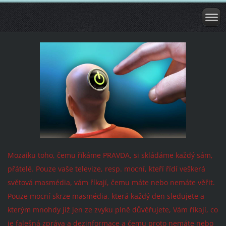
Mozaiku toho, čemu říkáme PRAVDA, si skládáme každý sám,
přátelé. Pouze vaše televize, resp. mocní, kteří řídí veškerá
světová masmédia, vám říkají, čemu máte nebo nemáte věřit.
Pouze mocní skrze masmédia, která každý den sledujete a
kterým mnohdy již jen ze zvyku plně důvěřujete, Vám říkají, co
je falešná zpráva a dezinformace a čemu proto nemáte nebo