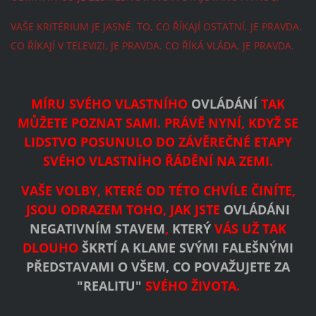
VAŠE KRITÉRIUM JE JASNÉ. TO, CO ŘÍKAJÍ OSTATNÍ, JE PRAVDA.
CO ŘÍKAJÍ V TELEVIZI, JE PRAVDA. CO ŘÍKÁ VLÁDA, JE PRAVDA.
MÍRU SVÉHO VLASTNÍHO
OVLÁDÁNÍ
TAK
MŮŽETE POZNAT SAMI. PRÁVĚ NYNÍ, KDYŽ SE
LIDSTVO POSUNULO DO ZÁVĚREČNÉ ETAPY
SVÉHO VLASTNÍHO ŘÁDĚNÍ NA ZEMI.
VAŠE VOLBY, KTERÉ OD TÉTO CHVÍLE ČINÍTE,
JSOU ODRAZEM TOHO, JAK JSTE
OVLÁDÁNI
NEGATIVNÍM STAVEM
,
KTERÝ
VÁS UŽ TAK
DLOUHO
ŠKRTÍ A KLAME SVÝMI FALEŠNÝMI
PŘEDSTAVAMI O VŠEM, CO POVAŽUJETE ZA
"REALITU"
SVÉHO ŽIVOTA.