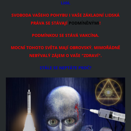
Lidé,
SVOBODA VAŠEHO POHYBU I VAŠE ZÁKLADNÍ LIDSKÁ
PRÁVA SE STÁVAJÍ
PODMÍNĚNÝMI
!
PODMÍNKOU SE STÁVÁ VAKCÍNA.
MOCNÍ TOHOTO SVĚTA MAJÍ OBROVSKÝ, MIMOŘÁDNĚ
NEBÝVALÝ ZÁJEM O VAŠE "ZDRAVÍ".
STÁLE SE NEPTÁTE PROČ?