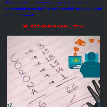
tuto dobu stávají pokusnými subjekty experimentu
nesrovnatelně rozsáhlejšího, než prováděli nacisté ve svých
smrtících táborech.
NIC NEŽ SVOBODNÁ VOLBA LIDSTVA.