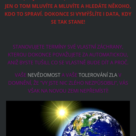
JEN O TOM MLUVÍTE A MLUVÍTE A HLEDÁTE NĚKOHO,
KDO TO SPRAVÍ. DOKONCE SI VYMÝŠLÍTE I DATA, KDY
SE TAK STANE!
STANOVUJETE TERMÍNY SVÉ VLASTNÍ ZÁCHRANY,
KTEROU DOKONCE POVAŽUJETE ZA AUTOMATICKOU,
ANIŽ BYSTE TUŠILI, CO SE VLASTNĚ BUDE DÍT A PROČ.
VAŠE
NEVĚDOMOST
A VAŠE
TOLEROVÁNÍ ZLA
V
DOMNĚNÍ, ŽE "VY JSTE NIC ZLÉHO NEZPŮSOBILI", VÁS
VŠAK NA NOVOU ZEMI NEPŘEMÍSTÍ!