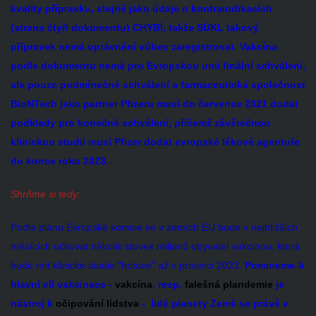
kvality přípravku, stejně jako údaje o kontraindikacích
(strana čtyři dokumentu) CHYBÍ, takže SÚKL takový
přípravek nemá oprávnění vůbec zaregistrovat.
Vakcína
podle dokumentu nemá pro Evropskou unii finální schválení,
ale pouze podmínečné schválení a farmaceutická společnost
BioNTech jako partner Pfizeru musí do července 2021 dodat
podklady pro konečné schválení, přičemž závěrečnou
klinickou studii musí Pfizer dodat evropské lékové agentuře
do konce roku 2023.
Shrňme si tedy:
Podle plánu Evropské komise se v zemích EU bude v nejbližších
měsících očkovat několik stovek milionů obyvatel vakcínou, která
bude mít klinické studie "hotové" až v prosinci 2023.
Pomineme-li
hlavní cíl vakcinace -
vakcína
, resp.
falešná plandemie
je
nástroj k
očipování lidstva
- lidé planety Země se právě v