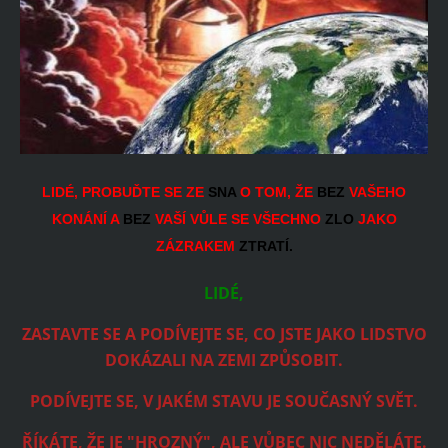
LIDÉ, PROBUĎTE SE ZE
SNA
O TOM, ŽE
BEZ
VAŠEHO
KONÁNÍ A
BEZ
VAŠÍ VŮLE SE VŠECHNO
ZLO
JAKO
ZÁZRAKEM
ZTRATÍ.
LIDÉ,
ZASTAVTE SE A PODÍVEJTE SE, CO JSTE JAKO LIDSTVO
DOKÁZALI NA ZEMI ZPŮSOBIT.
PODÍVEJTE SE, V JAKÉM STAVU JE SOUČASNÝ SVĚT.
ŘÍKÁTE, ŽE JE "HROZNÝ", ALE VŮBEC NIC NEDĚLÁTE.