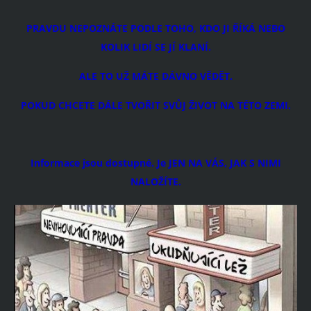
PRAVDU NEPOZNÁTE PODLE TOHO, KDO JI ŘÍKÁ NEBO
KOLIK LIDÍ SE JÍ KLANÍ.
ALE TO UŽ MÁTE DÁVNO VĚDĚT.
POKUD CHCETE DÁLE TVOŘIT SVŮJ ŽIVOT NA TÉTO ZEMI.
Informace jsou dostupné. Je JEN NA VÁS, JAK S NIMI
NALOŽÍTE.