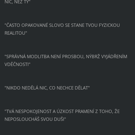
NIC, NEŽ TY"
"ČASTO OPAKOVANÉ SLOVO SE STANE TVOU FYZICKOU
REALITOU"
"SPRÁVNÁ MODLITBA NENÍ PROSBOU, NÝBRŽ VYJÁDŘENÍM
VDĚČNOSTI"
"NIKDO NEDĚLÁ NIC, CO NECHCE DĚLAT"
"TVÁ NESPOKOJENOST A ÚZKOST PRAMENÍ Z TOHO, ŽE
NEPOSLOUCHÁŠ SVOU DUŠI"