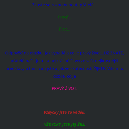
Zkuste se rozpomenout, přátelé...
Pravý...
život...
Odpověď na otázku, jak vypadá a co je pravý život…UŽ ZNÁTE,
přátelé naši. Je to ta nejkrásnější verze vaší nejkrásnější
představy o tom, čím jste a jak ve skutečnosti ŽIJETE. Víte moc
dobře, co je
PRAVÝ ŽIVOT.
Vždycky jste to věděli.
VŽDYCKY JSTE JEJ ŽILI.