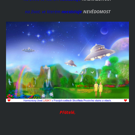
na život, ve kterém
neexistuje
NEVĚDOMOST
Přátelé,