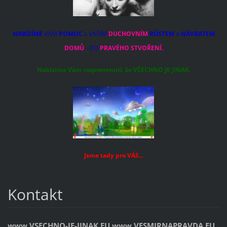
NABÍZÍME
VÁM
POMOC
s VAŠÍM
DUCHOVNÍM
RŮSTEM
a
NÁVRATEM
DOMŮ
- DO
PRAVÉHO STVOŘENÍ.
Nabízíme Vám rozpomenutí, že VŠECHNO JE JINAK.
Jsme tady pro VÁS...
Kontakt
www.VSECHNO-JE-JINAK.EU www.VESMIRNAPRAVDA.EU