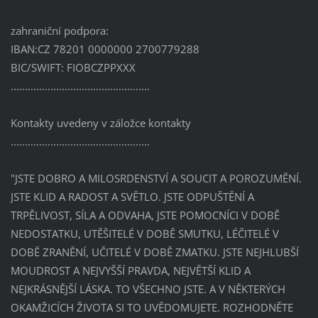
zahraniční podpora:
IBAN:CZ 78201 0000000 2700779288
BIC/SWIFT: FIOBCZPPXXX
.................................................
Kontakty uvedeny v záložce kontakty
.................................................
"JSTE DOBRO A MILOSRDENSTVÍ A SOUCIT A POROZUMĚNÍ.
JSTE KLID A RADOST A SVĚTLO. JSTE ODPUŠTĚNÍ A
TRPĚLIVOST, SÍLA A ODVAHA, JSTE POMOCNÍCI V DOBĚ
NEDOSTATKU, UTĚŠITELÉ V DOBĚ SMUTKU, LÉČITELÉ V
DOBĚ ZRANĚNÍ, UČITELÉ V DOBĚ ZMATKU. JSTE NEJHLUBŠÍ
MOUDROST A NEJVYŠŠÍ PRAVDA, NEJVĚTŠÍ KLID A
NEJKRÁSNĚJŠÍ LÁSKA. TO VŠECHNO JSTE. A V NĚKTERÝCH
OKAMŽICÍCH ŽIVOTA SI TO UVĚDOMUJETE. ROZHODNĚTE