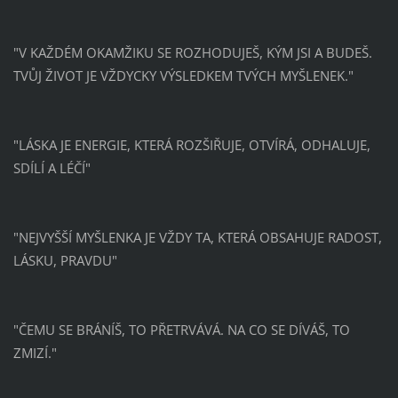
"V KAŽDÉM OKAMŽIKU SE ROZHODUJEŠ, KÝM JSI A BUDEŠ.
TVŮJ ŽIVOT JE VŽDYCKY VÝSLEDKEM TVÝCH MYŠLENEK."
"LÁSKA JE ENERGIE, KTERÁ ROZŠIŘUJE, OTVÍRÁ, ODHALUJE,
SDÍLÍ A LÉČÍ"
"NEJVYŠŠÍ MYŠLENKA JE VŽDY TA, KTERÁ OBSAHUJE RADOST,
LÁSKU, PRAVDU"
"ČEMU SE BRÁNÍŠ, TO PŘETRVÁVÁ. NA CO SE DÍVÁŠ, TO
ZMIZÍ."