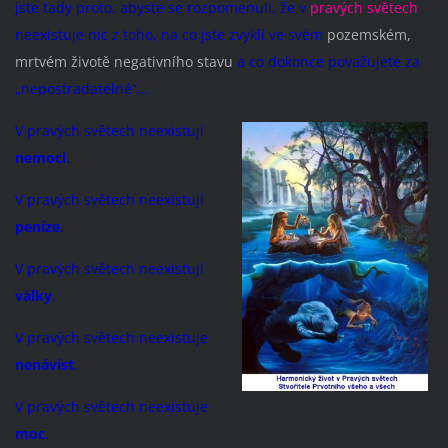
jste tady proto, abyste se rozpomenuli, že v
pravých světech
neexistuje nic z toho, na co jste zvyklí ve svém
pozemském,
mrtvém životě negativního stavu
a co dokonce považujete za
„nepostradatelné“…
V pravých světech neexistují
nemoci
.
V pravých světech neexistují
peníze
.
V pravých světech neexistují
války
.
V pravých světech neexistuje
nenávist
.
V pravých světech neexistuje
moc
.