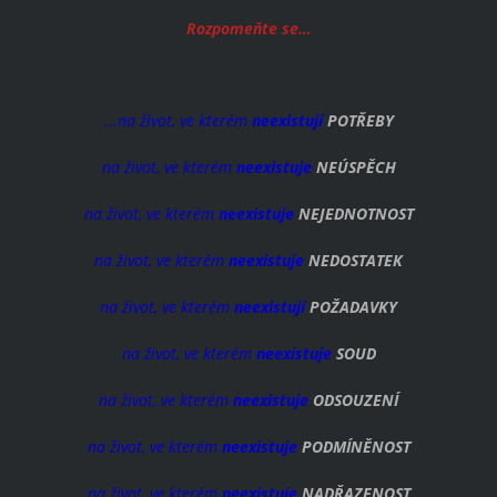
Rozpomeňte se…
...na život, ve kterém
neexistují
POTŘEBY
na život, ve kterém
neexistuje
NEÚSPĚCH
na život, ve kterém
neexistuje
NEJEDNOTNOST
na život, ve kterém
neexistuje
NEDOSTATEK
na život, ve kterém
neexistují
POŽADAVKY
na život, ve kterém
neexistuje
SOUD
na život, ve kterém
neexistuje
ODSOUZENÍ
na život, ve kterém
neexistuje
PODMÍNĚNOST
na život, ve kterém
neexistuje
NADŘAZENOST