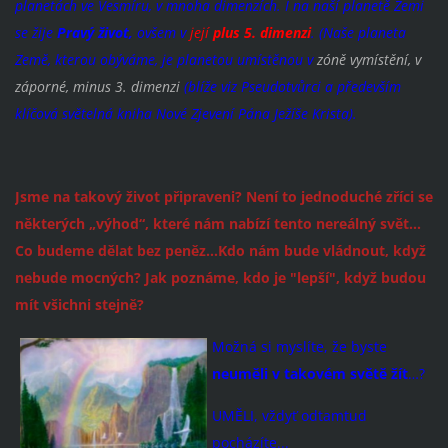
planetách ve Vesmíru, v mnoha dimenzích. I na naší planetě Zemi
se žije
Pravý život,
ovšem v
její
plus 5. dimenzi
.
(Naše planeta
Země, kterou obýváme, je planetou umístěnou v
zóně vymístění, v
záporné, minus 3. dimenzi
(blíže viz Pseudotvůrci a především
klíčová světelná kniha Nové Zjevení Pána Ježíše Krista).
Jsme na takový život připraveni? Není to jednoduché zříci se
některých „výhod“, které nám nabízí tento nereálný svět…
Co budeme dělat bez peněz…Kdo nám bude vládnout, když
nebude mocných? Jak poznáme, kdo je "lepší", když budou
mít všichni stejně?
Možná si myslíte,
že byste
neuměli v takovém světě žít
…?
UMĚLI, vždyť odtamtud
pocházíte...