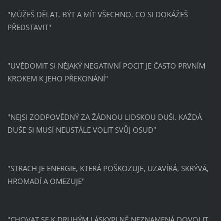
"MŮŽEŠ DĚLAT, BÝT A MÍT VŠECHNO, CO SI DOKÁŽEŠ
PŘEDSTAVIT"
"UVĚDOMIT SI NĚJAKÝ NEGATIVNÍ POCIT JE ČASTO PRVNÍM
KROKEM K JEHO PŘEKONÁNÍ"
"NEJSI ZODPOVĚDNÝ ZA ŽÁDNOU LIDSKOU DUŠI. KAŽDÁ
DUŠE SI MUSÍ NEUSTÁLE VOLIT SVŮJ OSUD"
"STRACH JE ENERGIE, KTERÁ POŠKOZUJE, UZAVÍRÁ, SKRÝVÁ,
HROMADÍ A OMEZUJE"
"CHOVAT SE K DRUHÝM LÁSKYPLNĚ NEZNAMENÁ DOVOLIT