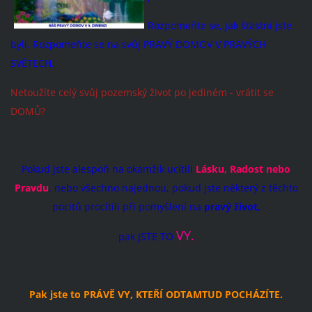
Rozpomeňte se, jak šťastní jste
byli. Rozpomeňte se na svůj PRAVÝ DOMOV V PRAVÝCH
SVĚTECH.
Netoužíte celý svůj pozemský život po jediném - vrátit se
DOMŮ?
Pokud jste alespoň na okamžik ucítili
Lásku, Radost nebo
Pravdu
, nebo všechno najednou, pokud jste některý z těchto
pocitů procítili při pomyšlení na
pravý život,
VY.
pak JSTE TO
Pak jste to PRÁVĚ VY, KTEŘÍ ODTAMTUD POCHÁZÍTE.