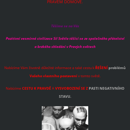
PRAVÉM DOMOVĚ.
Těšíme se na Vás
Pozitivní vesmírné civilizace Sil Světla těšící se ze společného přátelství
a brzkého shledání v Pravých světech
Nabízíme Vám životně důležité informace a také cestu k
ŘEŠENÍ
problémů
Vašeho vlastního postavení
v tomto světě.
Nabízíme
CESTU K PRAVDĚ
A
VYSVOBOZENÍ SE Z
PASTI NEGATIVNÍHO
STAVU.