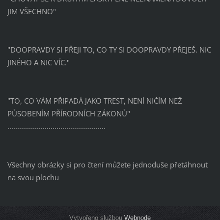
JIM VŠECHNO"
"DOOPRAVDY SI PŘEJI TO, CO TY SI DOOPRAVDY PŘEJEŠ. NIC
JINÉHO A NIC VÍC."
"TO, CO VÁM PŘIPADÁ JAKO TREST, NENÍ NIČÍM NEŽ
PŮSOBENÍM PŘÍRODNÍCH ZÁKONŮ"
..................................................
Všechny obrázky si pro čtení můžete jednoduše přetáhnout
na svou plochu
Vytvořeno službou
Webnode