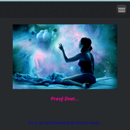
Pravý život...
Co si jen představit pod těmito slovy…