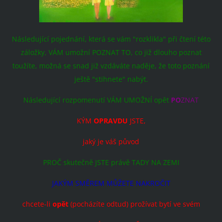
Následující pojednání, která se vám "rozklikla" při čtení této
záložky, VÁM umožní POZNAT TO, co již dlouho poznat
toužíte, možná se snad již vzdáváte naděje, že toto poznání
ještě "stihnete" nabýt.
Následující rozpomenutí VÁM UMOŽNÍ opět
PO
ZNAT
KÝM
OPRAVDU
JSTE,
jaký je váš původ
PROČ skutečně JSTE právě TADY NA ZEMI
JAKÝM SMĚREM MŮŽETE NAKROČIT
chcete-li
opět
(pocházíte odtud) prožívat bytí ve svém