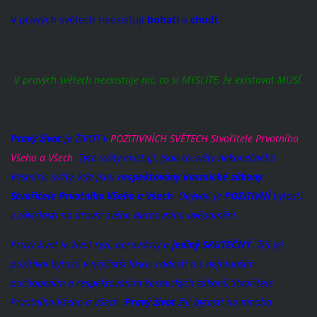
V pravých světech neexistují
bohatí
a
chudí
.
V pravých světech neexistuje nic, co si MYSLÍTE, že existovat MUSÍ.
Pravý život
je ŽIVOT v
POZITIVNÍCH SVĚTECH
Stvořitele Prvotního
Všeho a Všech
. Tyto světy existují, jsou to světy nekonečného
Vesmíru, světy, kde jsou
respektovány kosmické zákony
Stvořitele Prvotního Všeho a Všech
. Obývají je
POZITIVNÍ
bytosti,
v závislosti na úrovni svého duchovního uvědomění.
Pravý život je život ryzí, opravdový a
jediný SKUTEČNÝ
. Žijí jej
pozitivní bytosti v nejčistší lásce, radosti a s nejhlubším
pochopením a respektováním kosmických zákonů Stvořitele
Prvotního Všeho a Všech.
Pravý život
žijí bytosti na mnoha