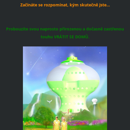
Začínáte se rozpomínat, kým skutečně jste…
Probouzíte svou naprosto přirozenou a dočasně zastřenou
touhu VRÁTIT SE DOMŮ.