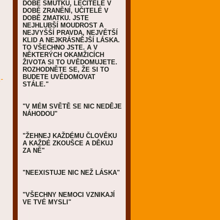
DOBĚ SMUTKU, LÉČITELÉ V
DOBĚ ZRANĚNÍ, UČITELÉ V
DOBĚ ZMATKU. JSTE
NEJHLUBŠÍ MOUDROST A
NEJVYŠŠÍ PRAVDA, NEJVĚTŠÍ
KLID A NEJKRÁSNĚJŠÍ LÁSKA.
TO VŠECHNO JSTE. A V
NĚKTERÝCH OKAMŽICÍCH
ŽIVOTA SI TO UVĚDOMUJETE.
ROZHODNĚTE SE, ŽE SI TO
BUDETE UVĚDOMOVAT
-
STÁLE."
"V MÉM SVĚTĚ SE NIC NEDĚJE
NÁHODOU"
"ŽEHNEJ KAŽDÉMU ČLOVĚKU
A KAŽDÉ ZKOUŠCE A DĚKUJ
ZA NĚ"
"NEEXISTUJE NIC NEŽ LÁSKA"
"VŠECHNY NEMOCI VZNIKAJÍ
VE TVÉ MYSLI"