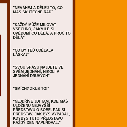
"NEVÁHEJ A DĚLEJ TO, CO
MÁŠ SKUTEČNĚ RÁD"
"KAŽDÝ MŮŽE MILOVAT
VŠECHNO, JAKMILE SI
UVĚDOMÍ CO DĚLÁ, A PROČ TO
DĚLÁ"
"CO BY TEĎ UDĚLALA
LÁSKA?"
"SVOU SPÁSU NAJDETE VE
SVÉM JEDNÁNÍ, NIKOLI V
JEDNÁNÍ DRUHÝCH"
"SMÍCH? ZKUS TO!"
"NEJDŘÍVE JDI TAM, KDE MÁŠ
ULOŽENU NEJVYŠŠÍ
PŘEDSTAVU O SOBĚ. PAK SI
PŘEDSTAV, JAK BYS VYPADAL,
KDYBYS TUTO PŘEDSTAVU
KAŽDÝ DEN NAPLŇOVAL."