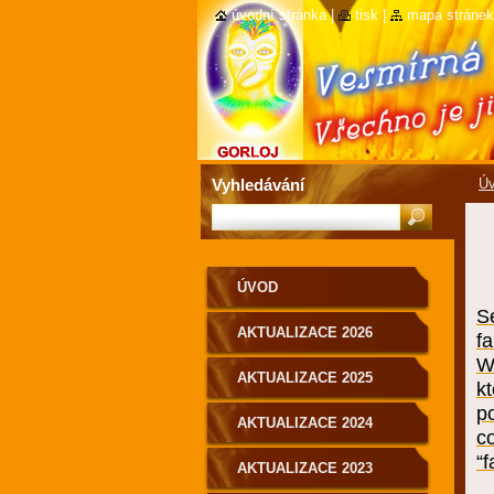
úvodní stránka
|
tisk
|
mapa stránek
Vyhledávání
Ú
ÚVOD
S
AKTUALIZACE 2026
f
Wu
AKTUALIZACE 2025
k
p
AKTUALIZACE 2024
c
“f
AKTUALIZACE 2023