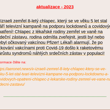
aktualizace - 2023
Izraeli zemřel 8-letý chlapec, který se ve věku 5 let stal
váří televizní kampaně na podporu lockdownů a covidový
patření! Chlapec z lékařské rodiny zemřel ve vaně na
deční zástavu, rodina odmítla zveřejnit, jestli byl nebo
ebyl očkovaný vakcínou Pfizer! Lékaři alarmují, že po
čkování vakcínami proti Covid-19 došlo k raketovému
árůstu syndromů náhlých srdečních zástav v populaci!
formace čtěte na:
tps://aeronet.news/v-izraeli-zemrel-8-lety-chlapec-ktery-se-ve-
ku-5-let-stal-tvari-televizni-kampane-na-podporu-lockdownu-a-
vidovych-opatreni-chlapec-z-lekarske-rodiny-zemrel-ve-vane-n
decni-zastavu/
------------------------------------------------------------------------------------