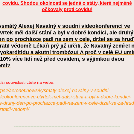
covidu. Shodou okolností se jedná o státy, které nejméně
očkovaly proti covidu!
ysmátý Alexej Navalný v soudní videokonferenci ve
tvrtek měl další stání a byl v dobré kondici, ale druhý
en po procházce padl na zem v cele, držel se za hruď
tratil vědomí! Lékaři prý již určili, že Navalný zemřel 
yokarditidu a akutní trombózu! A proč v celé EU umí
 10% více lidí než před covidem, s výjimkou dvou
emí?
lší souvislosti čtěte na webu:
tps://aeronet.news/vysmaty-alexej-navalny-v-soudni-
deokonferenci-ve-ctvrtek-mel-dalsi-stani-a-byl-v-dobre-kondici-
e-druhy-den-po-prochazce-padl-na-zem-v-cele-drzel-se-za-hrud
ztratil-vedomi/
-----------------------------------------------------------------------