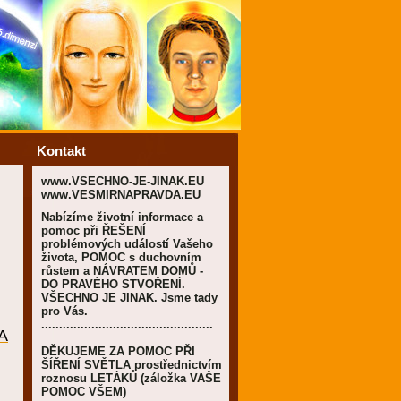
Kontakt
www.VSECHNO-JE-JINAK.EU
www.VESMIRNAPRAVDA.EU
Nabízíme životní informace a
pomoc při ŘEŠENÍ
problémových událostí Vašeho
života, POMOC s duchovním
růstem a NÁVRATEM DOMŮ -
DO PRAVÉHO STVOŘENÍ.
VŠECHNO JE JINAK. Jsme tady
pro Vás.
................................................
 A
DĚKUJEME ZA POMOC PŘI
ŠÍŘENÍ SVĚTLA prostřednictvím
roznosu LETÁKŮ (záložka VAŠE
POMOC VŠEM)