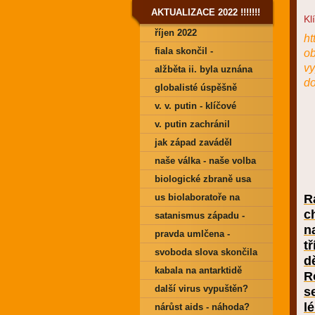
AKTUALIZACE 2022 !!!!!!!
Kl
říjen 2022
ht
fiala skončil -
ob
vy
nevědomost je síla!
alžběta ii. byla uznána
do
mrtvou
globalisté úspěšně
pokračují v devastaci
v. v. putin - klíčové
zbytků vašich
projevy
v. putin zachránil
pseudosvobod!
statisíce životů
jak západ zaváděl
neonacismus na ukrajině
naše válka - naše volba
biologické zbraně usa
us biolaboratoře na
R
c
ukrajině
satanismus západu -
n
seznamte se !!!
pravda umlčena -
t
rozhovory
svoboda slova skončila
d
kabala na antarktidě
R
další virus vypuštěn?
s
l
nárůst aids - náhoda?