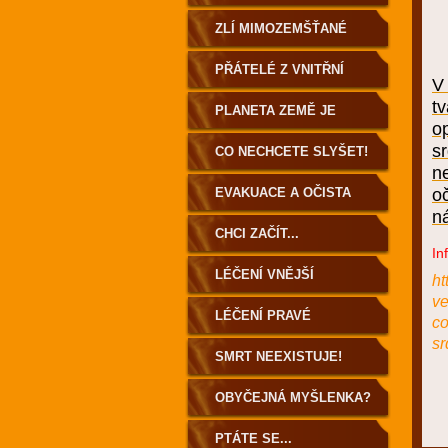
ZLÍ MIMOZEMŠŤANÉ
PŘÁTELÉ Z VNITŘNÍ
V 
t
ZEMĚ
PLANETA ZEMĚ JE
o
sr
DUTÁ!
CO NECHCETE SLYŠET!
n
EVAKUACE A OČISTA
o
n
ZEMĚ
CHCI ZAČÍT...
In
LÉČENÍ VNĚJŠÍ
ht
ve
LÉČENÍ PRAVÉ
co
sr
SMRT NEEXISTUJE!
OBYČEJNÁ MYŠLENKA?
PTÁTE SE...