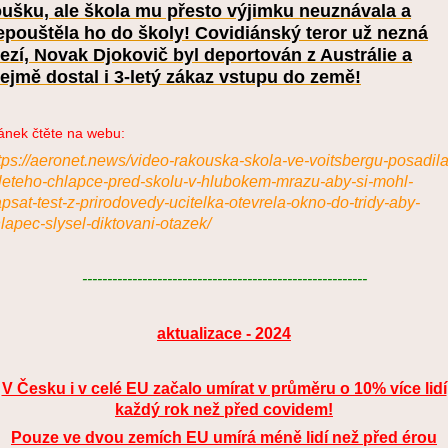
oušku, ale škola mu přesto výjimku neuznávala a
epouštěla ho do školy! Covidiánský teror už nezná
ezí, Novak Djokovič byl deportován z Austrálie a
řejmě dostal i 3-letý zákaz vstupu do země!
ánek čtěte na webu:
tps://aeronet.news/video-rakouska-skola-ve-voitsbergu-posadila
leteho-chlapce-pred-skolu-v-hlubokem-mrazu-aby-si-mohl-
psat-test-z-prirodovedy-ucitelka-otevrela-okno-do-tridy-aby-
lapec-slysel-diktovani-otazek/
---------------------------------------------------------
aktualizace - 2024
V Česku i v celé EU začalo umírat v průměru o 10% více lidí
každý rok než před covidem!
Pouze ve dvou zemích EU umírá méně lidí než před érou