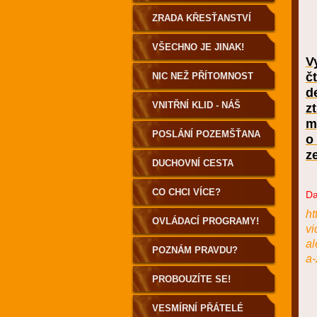
VOLBA
ZRADA KŘESŤANSTVÍ
VŠECHNO JE JINAK!
V
č
NIC NEŽ PŘÍTOMNOST
d
VNITŘNÍ KLID - NÁŠ
z
m
DOMOV
POSLÁNÍ POZEMŠŤANA
o
z
DUCHOVNÍ CESTA
POZEMŠŤANA
CO CHCI VÍCE?
Da
ht
OVLÁDACÍ PROGRAMY!
vi
al
POZNÁM PRAVDU?
a-
PROBOUZÍTE SE!
VESMÍRNÍ PŘÁTELÉ