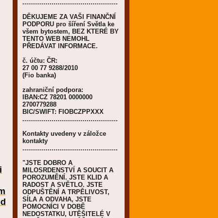
.................................................
DĚKUJEME ZA VAŠI FINANČNÍ
PODPORU pro šíření Světla ke
všem bytostem, BEZ KTERÉ BY
TENTO WEB NEMOHL
PŘEDÁVAT INFORMACE.
č. účtu: ČR:
27 00 77 9288/2010
(Fio banka)
zahraniční podpora:
IBAN:CZ 78201 0000000
2700779288
BIC/SWIFT: FIOBCZPPXXX
.................................................
Kontakty uvedeny v záložce
kontakty
.................................................
"JSTE DOBRO A
i
MILOSRDENSTVÍ A SOUCIT A
POROZUMĚNÍ. JSTE KLID A
RADOST A SVĚTLO. JSTE
em
ODPUŠTĚNÍ A TRPĚLIVOST,
SÍLA A ODVAHA, JSTE
od
POMOCNÍCI V DOBĚ
NEDOSTATKU, UTĚŠITELÉ V