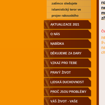
r
zatímco sledujete
n
válečnou hru...
islamistický teror ve
m
francii - poučte se
projev rakouského
z
politika - dobrou chuť
AKTUALIZACE 2021
nejen v mc donalds!
Čl
O NÁS
ht
9-
NABÍDKA
na
ch
DĚKUJEME ZA DARY
VZKAZ PRO TEBE
PRAVÝ ŽIVOT
LIDSKÁ DUCHOVNOST
PRO POZEMŠŤANY!
PROČ JSOU PROBLÉMY
A NEMOCI?
VÁŠ ŽIVOT - VAŠE