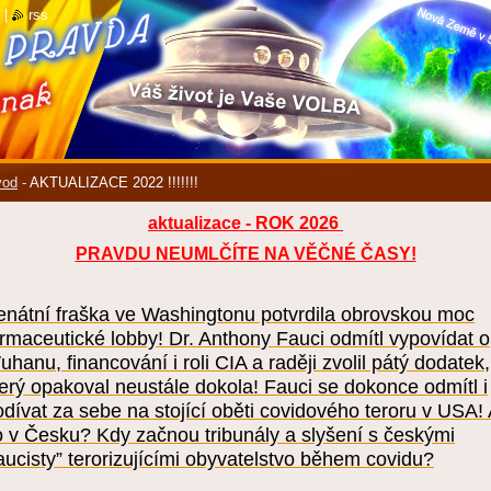
|
rss
vod
-
AKTUALIZACE 2022 !!!!!!!
aktualizace - ROK 2026
PRAVDU NEUMLČÍTE NA VĚČNÉ ČASY!
enátní fraška ve Washingtonu potvrdila obrovskou moc
armaceutické lobby! Dr. Anthony Fauci odmítl vypovídat o
hanu, financování i roli CIA a raději zvolil pátý dodatek,
terý opakoval neustále dokola! Fauci se dokonce odmítl i
odívat za sebe na stojící oběti covidového teroru v USA!
o v Česku? Kdy začnou tribunály a slyšení s českými
aucisty” terorizujícími obyvatelstvo během covidu?