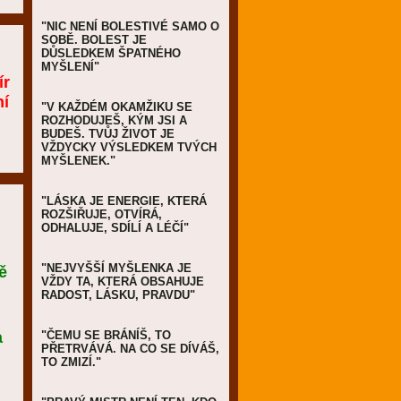
"NIC NENÍ BOLESTIVÉ SAMO O
SOBĚ. BOLEST JE
DŮSLEDKEM ŠPATNÉHO
u
MYŠLENÍ"
ír
ní
"V KAŽDÉM OKAMŽIKU SE
ROZHODUJEŠ, KÝM JSI A
BUDEŠ. TVŮJ ŽIVOT JE
VŽDYCKY VÝSLEDKEM TVÝCH
MYŠLENEK."
"LÁSKA JE ENERGIE, KTERÁ
ROZŠIŘUJE, OTVÍRÁ,
ODHALUJE, SDÍLÍ A LÉČÍ"
"NEJVYŠŠÍ MYŠLENKA JE
ě
VŽDY TA, KTERÁ OBSAHUJE
RADOST, LÁSKU, PRAVDU"
a
"ČEMU SE BRÁNÍŠ, TO
PŘETRVÁVÁ. NA CO SE DÍVÁŠ,
TO ZMIZÍ."