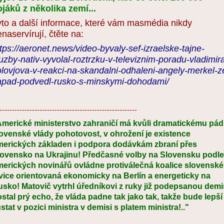
ojáků z několika zemí...
yto a další informace, které vám masmédia nikdy
naservírují, čtěte na:
tps://aeronet.news/video-byvaly-sef-izraelske-tajne-
uzby-nativ-vyvolal-roztrzku-v-televiznim-poradu-vladimir
olovjova-v-reakci-na-skandalni-odhaleni-angely-merkel-z
apad-podvedl-rusko-s-minskymi-dohodami/
-------------------------------------------------------
Americké ministerstvo zahraničí má kvůli dramatickému pá
ovenské vlády pohotovost, v ohrožení je existence
merických základen i podpora dodávkám zbraní přes
lovensko na Ukrajinu! Předčasné volby na Slovensku podle
erických novinářů ovládne protiválečná koalice slovenské
vice orientovaná ekonomicky na Berlín a energeticky na
sko! Matovič vytrhl úředníkovi z ruky již podepsanou demis
stal prý echo, že vláda padne tak jako tak, takže bude lepší
stat v pozici ministra v demisi s platem ministra!.."