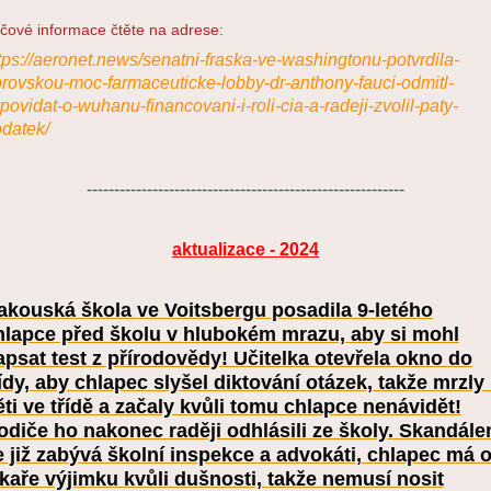
íčové informace čtěte na adrese:
tps://aeronet.news/senatni-fraska-ve-washingtonu-potvrdila-
rovskou-moc-farmaceuticke-lobby-dr-anthony-fauci-odmitl-
povidat-o-wuhanu-financovani-i-roli-cia-a-radeji-zvolil-paty-
datek/
----------------------------------------------------------
aktualizace - 2024
akouská škola ve Voitsbergu posadila 9-letého
hlapce před školu v hlubokém mrazu, aby si mohl
apsat test z přírodovědy! Učitelka otevřela okno do
řídy, aby chlapec slyšel diktování otázek, takže mrzly 
ěti ve třídě a začaly kvůli tomu chlapce nenávidět!
odiče ho nakonec raději odhlásili ze školy. Skandál
e již zabývá školní inspekce a advokáti, chlapec má 
ékaře výjimku kvůli dušnosti, takže nemusí nosit