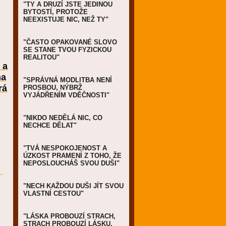
"TY A DRUZÍ JSTE JEDINOU
BYTOSTÍ, PROTOŽE
NEEXISTUJE NIC, NEŽ TY"
"ČASTO OPAKOVANÉ SLOVO
SE STANE TVOU FYZICKOU
REALITOU"
 a
na
"SPRÁVNÁ MODLITBA NENÍ
rá
PROSBOU, NÝBRŽ
VYJÁDŘENÍM VDĚČNOSTI"
"NIKDO NEDĚLÁ NIC, CO
NECHCE DĚLAT"
"TVÁ NESPOKOJENOST A
ÚZKOST PRAMENÍ Z TOHO, ŽE
NEPOSLOUCHÁŠ SVOU DUŠI"
-
"NECH KAŽDOU DUŠI JÍT SVOU
VLASTNÍ CESTOU"
"LÁSKA PROBOUZÍ STRACH,
STRACH PROBOUZÍ LÁSKU,