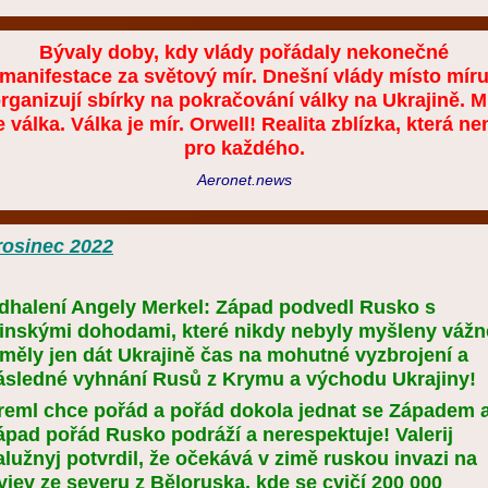
Bývaly doby, kdy vlády pořádaly nekonečné
manifestace za světový mír. Dnešní vlády místo mír
rganizují sbírky na pokračování války na Ukrajině. M
e válka. Válka je mír. Orwell! Realita zblízka, která ne
pro každého.
Aeronet.news
rosinec 2022
dhalení Angely Merkel: Západ podvedl Rusko s
inskými dohodami, které nikdy nebyly myšleny vážn
 měly jen dát Ukrajině čas na mohutné vyzbrojení a
ásledné vyhnání Rusů z Krymu a východu Ukrajiny!
reml chce pořád a pořád dokola jednat se Západem 
ápad pořád Rusko podráží a nerespektuje! Valerij
alužnyj potvrdil, že očekává v zimě ruskou invazi na
yjev ze severu z Běloruska, kde se cvičí 200 000