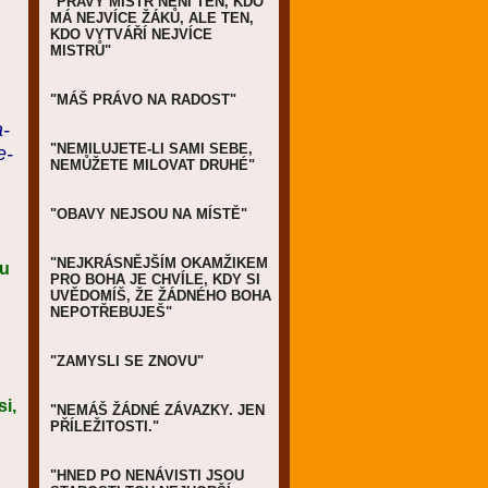
"PRAVÝ MISTR NENÍ TEN, KDO
MÁ NEJVÍCE ŽÁKŮ, ALE TEN,
KDO VYTVÁŘÍ NEJVÍCE
MISTRŮ"
"MÁŠ PRÁVO NA RADOST"
a-
"NEMILUJETE-LI SAMI SEBE,
e-
NEMŮŽETE MILOVAT DRUHÉ"
"OBAVY NEJSOU NA MÍSTĚ"
"NEJKRÁSNĚJŠÍM OKAMŽIKEM
du
PRO BOHA JE CHVÍLE, KDY SI
UVĚDOMÍŠ, ŽE ŽÁDNÉHO BOHA
NEPOTŘEBUJEŠ"
"ZAMYSLI SE ZNOVU"
i,
"NEMÁŠ ŽÁDNÉ ZÁVAZKY. JEN
PŘÍLEŽITOSTI."
"HNED PO NENÁVISTI JSOU