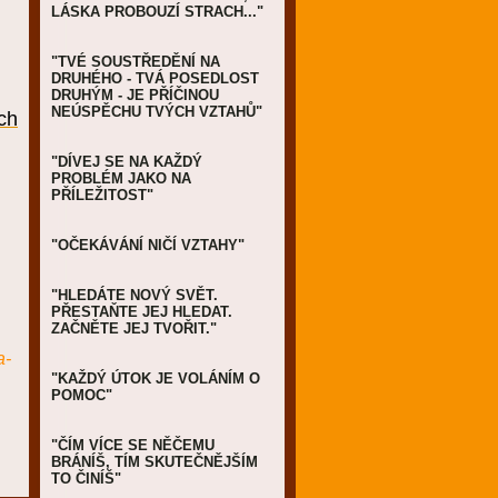
LÁSKA PROBOUZÍ STRACH..."
"TVÉ SOUSTŘEDĚNÍ NA
DRUHÉHO - TVÁ POSEDLOST
DRUHÝM - JE PŘÍČINOU
NEÚSPĚCHU TVÝCH VZTAHŮ"
ch
"DÍVEJ SE NA KAŽDÝ
PROBLÉM JAKO NA
PŘÍLEŽITOST"
"OČEKÁVÁNÍ NIČÍ VZTAHY"
"HLEDÁTE NOVÝ SVĚT.
PŘESTAŇTE JEJ HLEDAT.
ZAČNĚTE JEJ TVOŘIT."
a-
"KAŽDÝ ÚTOK JE VOLÁNÍM O
POMOC"
"ČÍM VÍCE SE NĚČEMU
BRÁNÍŠ, TÍM SKUTEČNĚJŠÍM
TO ČINÍŠ"