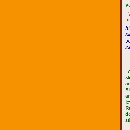
v
T
ne
ht
sl
s
z
---
"
sl
a
S
am
le
Ru
do
zů