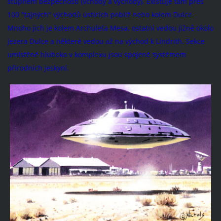
stupněm bezpečnosti (vchody a východy). Existuje tam přes
100 "tajných" východů ústících poblíž nebo kolem Dulce.
Mnoho jich je kolem Archuleta Mesa, ostatní vedou jižně okolo
jezera Dulce a některé vedou až na východ k Lindrith. Sekce
umístěné hluboko v komplexu jsou spojené systémem
přírodních jeskyní.