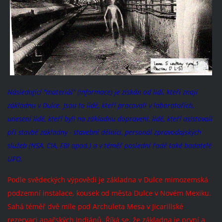
Následující "materiál" (informace) je získán od lidí, kteří znají
základnu v Dulce. Jsou to lidé, kteří pracovali v laboratořích,
unesení lidé, kteří byli na základnu dopraveni, lidé, kteří asistovali
při stavbě základny - stavební dělníci, personál zpravodajských
služeb (NSA, CIA, FBI apod.) a v téměř poslední řadě také badatelé
UFO.
Podle svědeckých výpovědí je základna v Dulce mimozemská
podzemní instalace, kousek od města Dulce v Novém Mexiku.
Sahá téměř dvě míle pod Archuleta Mesa v Jicarillské
rezervaci apačských Indiánů. Říká se, že základna je první a