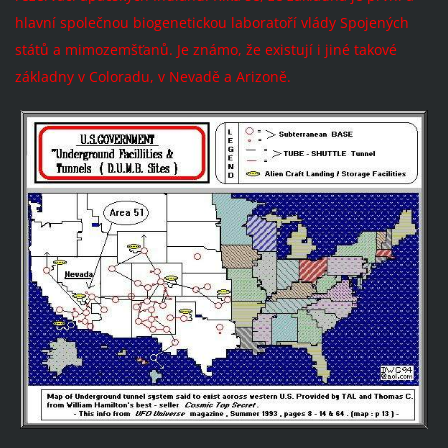
hlavní společnou biogenetickou laboratoří vlády Spojených
států a mimozemšťanů. Je známo, že existují i jiné takové
základny v Coloradu, v Nevadě a Arizoně.