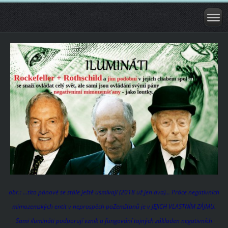
obr.: ...tito pánové se stále ještě usmívají (2018 už jen dva)... Práce negativních
mimozemských entit v neprospěch poZemšťanů je v JEJICH VLASTNÍM ZÁJMU.
Sami ilumináti podporují vznik a fungování tajných základen negativních