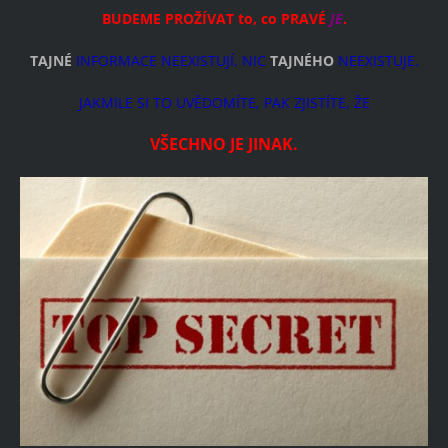
BUDEME PROŽÍVAT to, co PRAVÉ
JE
.
TAJNÉ
INFORMACE NEEXISTUJÍ. NIC
TAJNÉHO
NEEXISTUJE.
JAKMILE SI TO UVĚDOMÍTE, PAK ZJISTÍTE, ŽE
VŠECHNO JE JINAK.