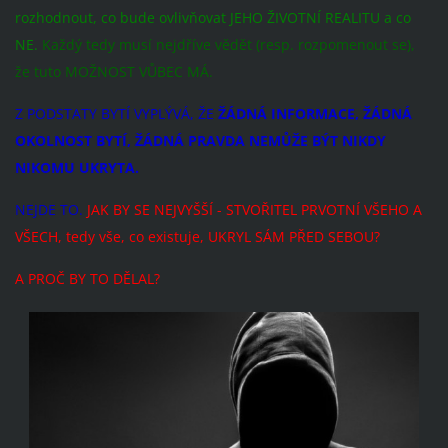
rozhodnout, co bude ovlivňovat JEHO ŽIVOTNÍ REALITU a co
NE.
Každý tedy musí nejdříve vědět (resp. rozpomenout se),
že tuto MOŽNOST VŮBEC MÁ.
Z PODSTATY BYTÍ VYPLÝVÁ, ŽE
ŽÁDNÁ INFORMACE, ŽÁDNÁ
OKOLNOST BYTÍ, ŽÁDNÁ PRAVDA NEMŮŽE BÝT NIKDY
NIKOMU UKRYTA.
NEJDE TO.
JAK BY SE NEJVYŠŠÍ - STVOŘITEL PRVOTNÍ VŠEHO A
VŠECH, tedy vše, co existuje, UKRYL SÁM PŘED SEBOU?
A PROČ BY TO DĚLAL?