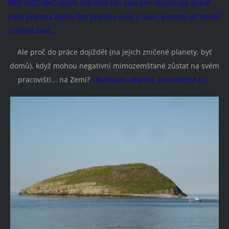
PRO VŠECHNO jejich zvěrstvo tak, jako jimi disponuje právě
naše planeta Země, byť planeta nula a navíc planeta již téměř
zničená také...
Ale proč do práce dojíždět (na jejich zničené planety, byť
domů), když mohou negativní mimozemšťané zůstat na svém
pracovišti... na Zemi?
Ubytování zdarma, no neberte to...