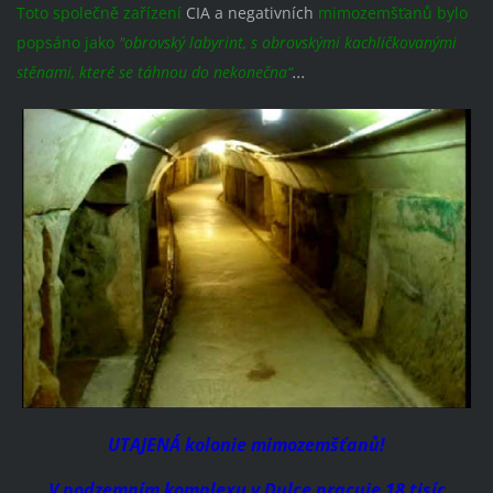
Toto společně zařízení
CIA a negativních
mimozemšťanů bylo
popsáno jako
"obrovský labyrint, s obrovskými kachličkovanými
...
stěnami, které se táhnou do nekonečna“
UTAJENÁ kolonie mimozemšťanů!
V podzemním komplexu v Dulce pracuje 18 tisíc