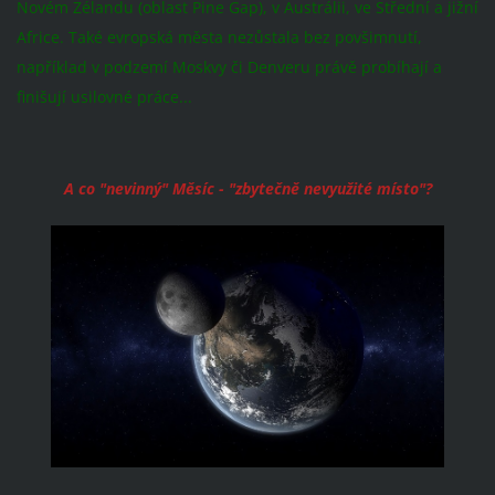
Novém Zélandu (oblast Pine Gap), v Austrálii, ve Střední a jižní
Africe. Také evropská města nezůstala bez povšimnutí,
například v podzemí Moskvy či Denveru právě probíhají a
finišují usilovné práce...
A co "nevinný" Měsíc - "zbytečně nevyužité místo"?