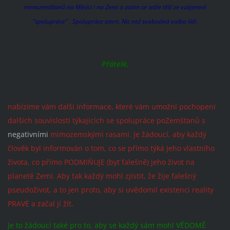
mimozemšťanů na Měsíci i na Zemi a zatím se stále těší ze vzájemné
"spolupráce" . Spolupráce smrti. Nic než svobodná volba lidí.
Přátelé,
nabízíme vám další informace, které vám umožní pochopení
dalších souvislostí týkajících se spolupráce poZemšťanů s
negativními
mimozemskými rasami. Je žádoucí, aby každý
člověk byl informován o tom, co se přímo týká jeho vlastního
života, co přímo PODMIŇUJE (byť falešně) jeho život na
planetě Zemi.
Aby tak každý mohl zjistit, že žije falešný
pseudoživot, a to jen proto, aby si uvědomil existenci reality
PRAVÉ a začal jí žít.
Je to žádoucí také pro to, aby se každý sám mohl VĚDOMĚ