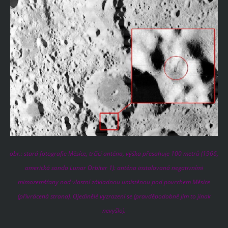
obr.: stará fotografie Měsíce, trčící anténa, výška přesahuje 100 metrů (1966,
americká sonda Lunar Orbiter 1): anténa instalovaná negativními
mimozemšťany nad vlastní základnou umístěnou pod povrchem Měsíce
(přivrácená strana). Ojedinělé vyzrazení se (pravděpodobně jim to jinak
nevyšlo).