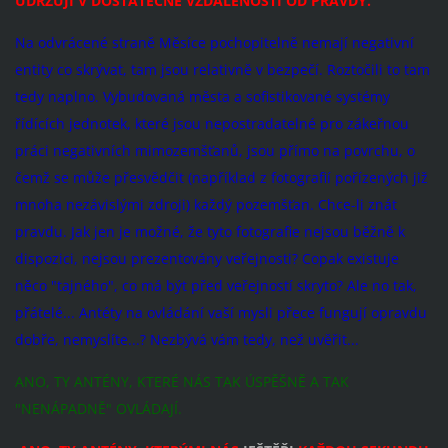
UDRŽUJÍ V DOSTATEČNÉ VZDÁLENOSTI OD PRAVDY.
Na odvrácené straně Měsíce pochopitelně nemají negativní
entity co skrývat, tam jsou relativně v bezpečí. Roztočili to tam
tedy naplno. Vybudovaná města a sofistikované systémy
řídících jednotek, které jsou nepostradatelné pro zákeřnou
práci negativních mimozemšťanů, jsou přímo na povrchu,
o
čemž se může přesvědčit (například z fotografií pořízených již
mnoha nezávislými zdroji) každý pozemšťan. Chce-li znát
pravdu. Jak jen je možné, že tyto fotografie nejsou běžně k
dispozici, nejsou prezentovány veřejnosti? Copak existuje
něco "tajného", co má být před veřejností skryto? Ale no tak,
přátelé... Antéty na ovládání vaší mysli přece fungují opravdu
dobře, nemyslíte...? Nezbývá vám tedy, než uvěřit...
ANO, TY ANTÉNY, KTERÉ NÁS TAK ÚSPĚŠNĚ A TAK
"NENÁPADNĚ" OVLÁDAJÍ.