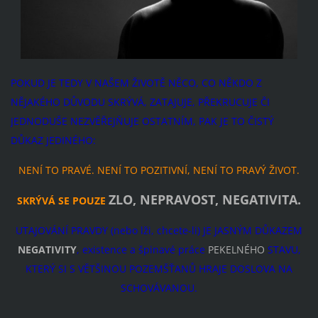
POKUD JE TEDY V NAŠEM ŽIVOTĚ NĚCO, CO NĚKDO Z
NĚJAKÉHO DŮVODU SKRÝVÁ, ZATAJUJE, PŘEKRUCUJE ČI
JEDNODUŠE NEZVĚŘEJŇUJE OSTATNÍM, PAK JE TO ČISTÝ
DŮKAZ JEDINÉHO:
NENÍ TO PRAVÉ. NENÍ TO POZITIVNÍ, NENÍ TO PRAVÝ ŽIVOT.
ZLO, NEPRAVOST, NEGATIVITA.
SKRÝVÁ SE POUZE
UTAJOVÁNÍ PRAVDY (nebo lži, chcete-li) JE JASNÝM DŮKAZEM
NEGATIVITY
, existence a špinavé práce
PEKELNÉHO
STAVU,
KTERÝ SI S VĚTŠINOU POZEMŠŤANŮ HRAJE DOSLOVA NA
SCHOVÁVANOU.