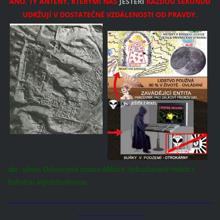
ANO, TY ANTÉNY, KTERÝMI NÁS
JEŠTĚŘI
KAŽDOU SEKUNDU
UDRŽUJÍ V DOSTATEČNÉ VZDÁLENOSTI OD PRAVDY.
obr. vlevo: Odvrácená strana Měsíce. Vybudovaná města s
bohatou infrastrukturou.
-----------------------------------------------------------------------------------
---------------------------