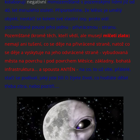
kolaborují
negativní
mimozemšťané s pozemskými lidmi již od
40. let minulého století. Připomeňme, že Měsíc je umělý
objekt, neotáčí se kolem své vlastní osy, proto vidí
poZemšťané pouze jeho jednu - přivrácenou - stranu.
Pozemšťané (kromě těch, kteří vědí, ale musejí
mlčeti zlato
)
nemají ani tušení, co se děje na přivrácené straně, natož co
se děje a vyskytuje na jeho odvrácené straně - vybudovaná
města na povrchu i pod povrchem Měsíce, základny, bohatá
infrastruktura... a spousta ANTÉN -
na co, to už víte, přátelé,
stačí se podívat, jaký jste žili či žijete život, co hodláte dělat
třeba zítra, nebo pozítří....