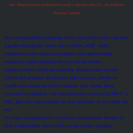
obr.: Mapa systému podzemních tunelů v západní části U.S., dle svědectví
Thomase Castella
Jde o multipodlažní středisko, které sahá sedm pater pod zem
a podle dostupných zpráv má centrální „HUB“,
(HUB –
komplexní souhrn služeb pro podporu růstu partnerských
organizací a jejich byznysu),
který je pod kontrolou
bezpečnostních úředníků základny. Bezpečnostní úroveň
potřebná k přístupu do různých sekcí vzrůstá, jakmile se
člověk chce dostat do nižších podlaží. Jistý člověk, který
pracoval na základně, měl "bezpečnostní označení ULTRA 7" a
říká:
„Bylo tam sedm podlaží, ale není vyloučeno, že jich mohlo být
více.“
Po celém komplexu jsou rozmístěny videokamery, kterých je
přes 3 000 a které nepřetržitě
snímají
místa s vysokým