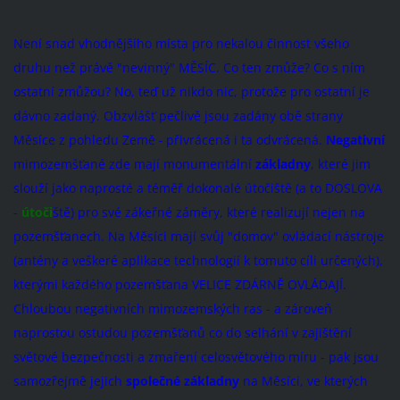
Není snad vhodnějšího místa pro nekalou činnost všeho
druhu než právě "nevinný" MĚSÍC. Co ten zmůže? Co s ním
ostatní zmůžou? No, teď už nikdo nic, protože pro ostatní je
dávno zadaný. Obzvlášť pečlivě jsou zadány obě strany
Měsíce z pohledu Země
-
přivrácená i ta odvrácená.
Negativní
mimozemšťané zde mají monumentální
základny
, které jim
slouží jako naprosté a téměř dokonalé útočiště (a to DOSLOVA
-
útoči
ště) pro své zákeřné záměry, které realizují nejen na
pozemšťanech. Na Měsíci mají svůj "domov" ovládací nástroje
(antény a veškeré aplikace technologií k tomuto cíli určených),
kterými každého pozemšťana VELICE ZDÁRNĚ OVLÁDAJÍ.
Chloubou negativních mimozemských ras - a zároveň
naprostou ostudou pozemšťanů co do selhání v zajištění
světové bezpečnosti a zmaření celosvětového míru - pak jsou
samozřejmě jejich
společné základny
na Měsíci, ve kterých