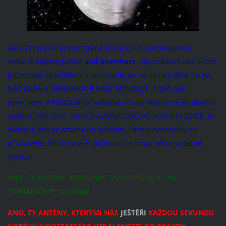
Na k Zemi přivrácené straně Měsíce jsou pochopitelně
veškeré objekty pěkně
pod povrchem
, aby zvědavé oko běžné
poZemské nedohlédlo a nezhrozilo se, co se tam děje, co NA
NÁS PADÁ A NENÁPADNĚ NÁM SERVÍRUJE. Právě pod
povrchem, V PODZEMÍ přivrácené strany Měsíce se již dlouho
zahřívají ANTÉNY, které OVLÁDAJÍ LIDSTVO PLANETY ZEMĚ. Je
žádoucí, aby se antény na ovládání lidstva nacházely na
přivrácené, bližší straně, účinnost se tímto velice vydatně
zvyšuje.
ANO, TY ANTÉNY, KTERÉ NÁS TAK ÚSPĚŠNĚ A TAK
"NENÁPADNĚ" OVLÁDAJÍ.
ANO, TY ANTÉNY, KTERÝMI NÁS
JEŠTĚŘI
KAŽDOU SEKUNDU