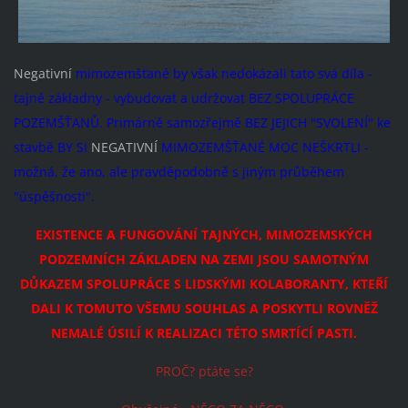
Negativní
mimozemšťané by však nedokázali tato svá díla -
tajné základny - vybudovat a udržovat BEZ SPOLUPRÁCE
POZEMŠŤANŮ. Primárně samozřejmě BEZ JEJICH "SVOLENÍ" ke
stavbě BY SI
NEGATIVNÍ
MIMOZEMŠŤANÉ MOC NEŠKRTLI -
možná, že ano, ale pravděpodobně s jiným průběhem
"úspěšnosti".
EXISTENCE A FUNGOVÁNÍ TAJNÝCH, MIMOZEMSKÝCH
PODZEMNÍCH ZÁKLADEN NA ZEMI JSOU SAMOTNÝM
DŮKAZEM SPOLUPRÁCE S LIDSKÝMI KOLABORANTY, KTEŘÍ
DALI K TOMUTO VŠEMU SOUHLAS A POSKYTLI ROVNĚŽ
NEMALÉ ÚSILÍ K REALIZACI TÉTO SMRTÍCÍ PASTI.
PROČ? ptáte se?