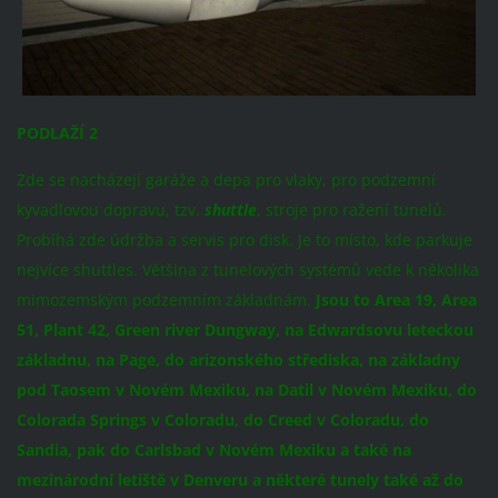
PODLAŽÍ 2
Zde se nacházejí garáže a depa pro vlaky, pro podzemní
kyvadlovou dopravu, tzv.
shuttle
, stroje pro ražení tunelů.
Probíhá zde údržba a servis pro disk. Je to místo, kde parkuje
nejvíce shuttles. Většina z tunelových systémů vede k několika
mimozemským podzemním základnám.
Jsou to Area 19, Area
51, Plant 42, Green river Dungway, na Edwardsovu leteckou
základnu, na Page, do arizonského střediska, na základny
pod Taosem v Novém Mexiku, na Datil v Novém Mexiku, do
Colorada Springs v Coloradu, do Creed v Coloradu, do
Sandia, pak do Carlsbad v Novém Mexiku a také na
mezinárodní letiště v Denveru a některé tunely také až do