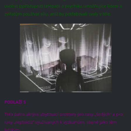
uvolnit (zpřístupnit) telepatii a psychiku umožňujíce lidem a
zvířatům používat sílu, aniž by potřebovali svaly v těle.
PODLAŽÍ 5
Toto patro ukrývá ubytovací prostory pro rasy „šedých“ a pro
rasy „reptoidů“ využívaných k výzkumům, stejně jako těm
lidským.