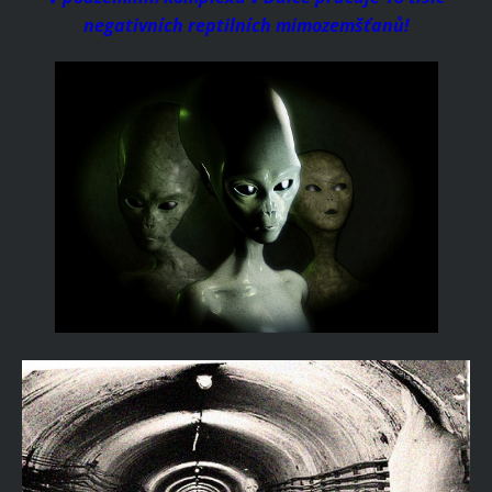
negativních reptilních mimozemšťanů!