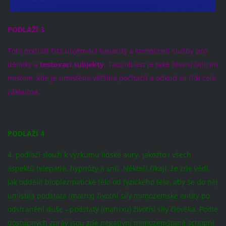
PODLAŽÍ 3
Toto podlaží čítá ubytovací kapacity a komplexní služby pro
dělníky a
testovací subjekty.
Tato oblast je také hlavní řídícím
místem, kde je umístěna většina počítačů a odkud se řídí celá
základna.
PODLAŽÍ 4
4. podlaží slouží k výzkumu lidské aury, jakožto i všech
aspektů telepatie, hypnózy a snů. Někteří říkají, že zde vědí,
jak oddělit bioplazmatické tělo od fyzického těla, aby se do něj
umístila podstata (matrix) životní síly mimozemské entity po
odstranění duše - podstaty (matrixu) životní síly člověka. Podle
dostupných zpráv jsou zde negativní mimozemšťané schopni