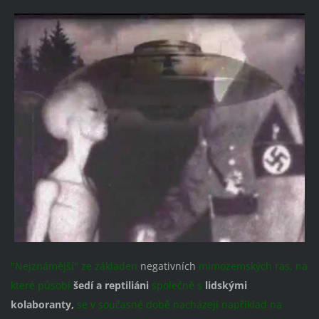
"Nejznámější" ze základen
negativních
mimozemských ras
, na
které působí
šedí a reptiliáni
společně s
lidskými
kolaboranty,
se v současné době nacházejí například na