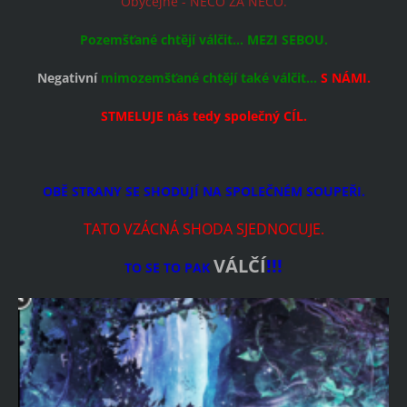
Obyčejné - NĚCO ZA NĚCO.
Pozemšťané chtějí válčit... MEZI SEBOU.
Negativní
mimozemšťané chtějí také válčit...
S NÁMI.
STMELUJE nás tedy společný CÍL.
OBĚ STRANY SE SHODUJÍ NA SPOLEČNÉM SOUPEŘI.
TATO VZÁCNÁ SHODA SJEDNOCUJE.
VÁLČÍ
!!!
TO SE TO PAK