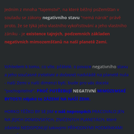
Jedním z mnoha "tajemství", na které běžný poZemšťan v
souladu se zákony
negativního stavu
"nemá nárok" právě
proto, že se týká jeho vlastního vykořisťování a jeho vlastního
zániku - je
existence tajných, podzemních základen
negativních mimozemšťanů na naší planetě Zemi.
Vzhledem k tomu, co víte, přátelé, o povaze
negativního
stavu
a jeho současné
(relativní a dočasné)
nadvládě na planetě nula
- naší Zemi v naší dimenzi bytí, bude pro vás docela
"pochopitelné",
PROČ POTŘEBUJÍ
NEGATIVNÍ
MIMOZEMSKÉ
BYTOSTI nějaké to ZÁZEMÍ NA NAŠÍ ZEMI.
HORKO TĚŽKO BY SE JIM
v náš neprospěch
PRACOVALO JEN
NA JEJICH DOMOVSKÝCH, ZNIČENÝCH PLANETÁCH, které
zdaleka NEDISPONUJÍ takovými PŘÍHODNÝMI PODMÍNKAMI