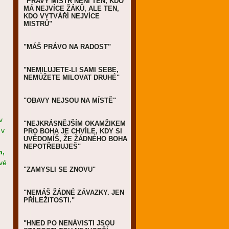
"PRAVÝ MISTR NENÍ TEN, KDO
MÁ NEJVÍCE ŽÁKŮ, ALE TEN,
KDO VYTVÁŘÍ NEJVÍCE
MISTRŮ"
"MÁŠ PRÁVO NA RADOST"
"NEMILUJETE-LI SAMI SEBE,
NEMŮŽETE MILOVAT DRUHÉ"
"OBAVY NEJSOU NA MÍSTĚ"
v
"NEJKRÁSNĚJŠÍM OKAMŽIKEM
 v
PRO BOHA JE CHVÍLE, KDY SI
UVĚDOMÍŠ, ŽE ŽÁDNÉHO BOHA
NEPOTŘEBUJEŠ"
h,
své
"ZAMYSLI SE ZNOVU"
"NEMÁŠ ŽÁDNÉ ZÁVAZKY. JEN
PŘÍLEŽITOSTI."
"HNED PO NENÁVISTI JSOU