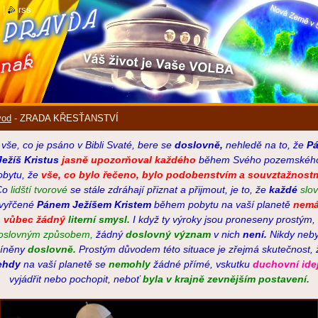
|
rss
vod
-
ZRADA KŘESŤANSTVÍ
..vše, co je psáno v Bibli Svaté, bere se
doslovně,
nehledě na to, že
P
Ježíš Kristus
jasně upozorňoval každého
během Svého pozemskéh
obytu, že
vše, co bylo řečeno, bylo podobenstvím a souvztažnostm
Co
lidští tvorové
se stále zdráhají přiznat a přijmout, je to, že
každé
slo
vyřčené
Pánem Ježíšem Kristem
během pobytu na vaší planetě
nem
vůbec žádný
literní smysl.
I když ty výroky jsou proneseny prostým,
oslovným způsobem,
žádný
doslovný význam
v nich
není.
Nikdy neby
íněny
doslovně.
Prostým důvodem této situace je zřejmá skutečnost, 
ehdy
na vaší planetě se
nemohly
žádné přímé, vskutku
duchovní ide
vyjádřit nebo pochopit, neboť
byla v
krajně zevnějším postavení.