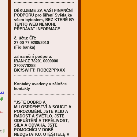
.................................................
DĚKUJEME ZA VAŠI FINANČNÍ
PODPORU pro šíření Světla ke
všem bytostem, BEZ KTERÉ BY
TENTO WEB NEMOHL
PŘEDÁVAT INFORMACE.
č. účtu: ČR:
27 00 77 9288/2010
(Fio banka)
zahraniční podpora:
IBAN:CZ 78201 0000000
2700779288
BIC/SWIFT: FIOBCZPPXXX
.................................................
Kontakty uvedeny v záložce
kontakty
šší
.................................................
jí
"JSTE DOBRO A
MILOSRDENSTVÍ A SOUCIT A
...
POROZUMĚNÍ. JSTE KLID A
RADOST A SVĚTLO. JSTE
ODPUŠTĚNÍ A TRPĚLIVOST,
SÍLA A ODVAHA, JSTE
POMOCNÍCI V DOBĚ
t
ji
NEDOSTATKU, UTĚŠITELÉ V