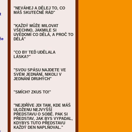
"NEVÁHEJ A DĚLEJ TO, CO
MÁŠ SKUTEČNĚ RÁD"
t
"KAŽDÝ MŮŽE MILOVAT
VŠECHNO, JAKMILE SI
UVĚDOMÍ CO DĚLÁ, A PROČ TO
že
DĚLÁ"
"CO BY TEĎ UDĚLALA
LÁSKA?"
"SVOU SPÁSU NAJDETE VE
SVÉM JEDNÁNÍ, NIKOLI V
JEDNÁNÍ DRUHÝCH"
"SMÍCH? ZKUS TO!"
"NEJDŘÍVE JDI TAM, KDE MÁŠ
ULOŽENU NEJVYŠŠÍ
PŘEDSTAVU O SOBĚ. PAK SI
PŘEDSTAV, JAK BYS VYPADAL,
KDYBYS TUTO PŘEDSTAVU
-
KAŽDÝ DEN NAPLŇOVAL."