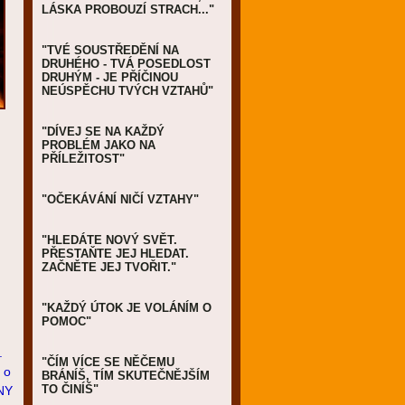
LÁSKA PROBOUZÍ STRACH..."
"TVÉ SOUSTŘEDĚNÍ NA
DRUHÉHO - TVÁ POSEDLOST
DRUHÝM - JE PŘÍČINOU
NEÚSPĚCHU TVÝCH VZTAHŮ"
"DÍVEJ SE NA KAŽDÝ
PROBLÉM JAKO NA
PŘÍLEŽITOST"
"OČEKÁVÁNÍ NIČÍ VZTAHY"
"HLEDÁTE NOVÝ SVĚT.
PŘESTAŇTE JEJ HLEDAT.
ZAČNĚTE JEJ TVOŘIT."
"KAŽDÝ ÚTOK JE VOLÁNÍM O
POMOC"
.
"ČÍM VÍCE SE NĚČEMU
 o
BRÁNÍŠ, TÍM SKUTEČNĚJŠÍM
TO ČINÍŠ"
NY