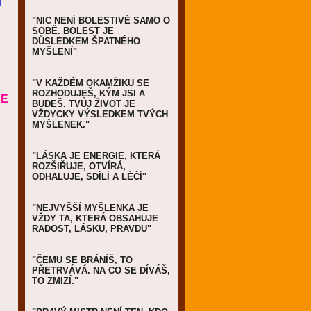
Í
"NIC NENÍ BOLESTIVÉ SAMO O
SOBĚ. BOLEST JE
DŮSLEDKEM ŠPATNÉHO
MYŠLENÍ"
"V KAŽDÉM OKAMŽIKU SE
ROZHODUJEŠ, KÝM JSI A
ŠE
BUDEŠ. TVŮJ ŽIVOT JE
VŽDYCKY VÝSLEDKEM TVÝCH
MYŠLENEK."
"LÁSKA JE ENERGIE, KTERÁ
ROZŠIŘUJE, OTVÍRÁ,
ODHALUJE, SDÍLÍ A LÉČÍ"
"NEJVYŠŠÍ MYŠLENKA JE
VŽDY TA, KTERÁ OBSAHUJE
RADOST, LÁSKU, PRAVDU"
"ČEMU SE BRÁNÍŠ, TO
PŘETRVÁVÁ. NA CO SE DÍVÁŠ,
TO ZMIZÍ."