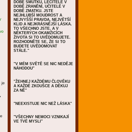
DOBĚ SMUTKU, LÉČITELÉ V
DOBĚ ZRANĚNÍ, UČITELÉ V
DOBĚ ZMATKU. JSTE
NEJHLUBŠÍ MOUDROST A
y
NEJVYŠŠÍ PRAVDA, NEJVĚTŠÍ
KLID A NEJKRÁSNĚJŠÍ LÁSKA.
TO VŠECHNO JSTE. A V
vo
NĚKTERÝCH OKAMŽICÍCH
ŽIVOTA SI TO UVĚDOMUJETE.
ROZHODNĚTE SE, ŽE SI TO
BUDETE UVĚDOMOVAT
STÁLE."
"V MÉM SVĚTĚ SE NIC NEDĚJE
NÁHODOU"
"ŽEHNEJ KAŽDÉMU ČLOVĚKU
 je
A KAŽDÉ ZKOUŠCE A DĚKUJ
ZA NĚ"
,
"NEEXISTUJE NIC NEŽ LÁSKA"
je
"VŠECHNY NEMOCI VZNIKAJÍ
VE TVÉ MYSLI"