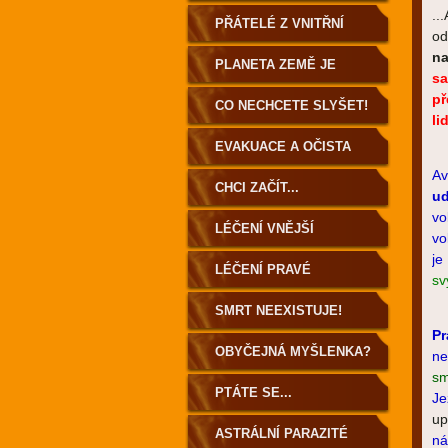
..
PŘÁTELÉ Z VNITŘNÍ
od
na
ZEMĚ
PLANETA ZEMĚ JE
sa
př
DUTÁ!
CO NECHCETE SLYŠET!
li
EVAKUACE A OČISTA
Av
ZEMĚ
CHCI ZAČÍT...
ud
vo
LÉČENÍ VNĚJŠÍ
vo
je
LÉČENÍ PRAVÉ
sv
SMRT NEEXISTUJE!
Pr
OBYČEJNÁ MYŠLENKA?
ne
sm
PTÁTE SE...
Je
up
ASTRÁLNÍ PARAZITÉ
ná