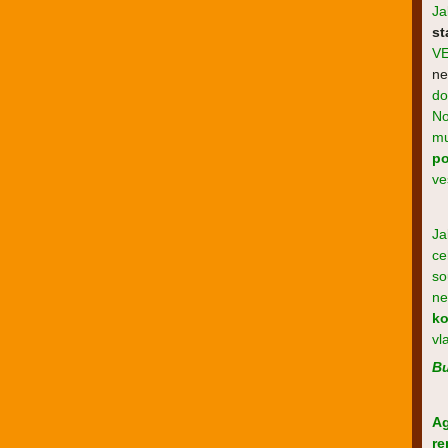
Ja
s
V
ne
do
No
mu
po
ve
Ja
ce
so
ne
ko
vl
Bu
A
re