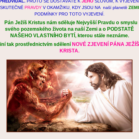
PŘEDVÍDAL.
PROTO SE DOSTÁVÁTE K
JEHO
SLOVŮM, K VYJEVEN
SKUTEČNÉ
PRAVDY
V OKAMŽIKU, KDY JSOU NA naší planetě
ZEMI
PODMÍNKY PRO TOTO VYJEVENÍ.
Pán Ježíš Kristus nám sděluje Nejvyšší Pravdu o smyslu
svého pozemského života na naší Zemi a o PODSTATĚ
NAŠEHO VLASTNÍHO BYTÍ, kterou stále neznáme.
iní tak prostřednictvím sdělení
NOVÉ ZJEVENÍ PÁNA JEŽÍ
KRISTA.