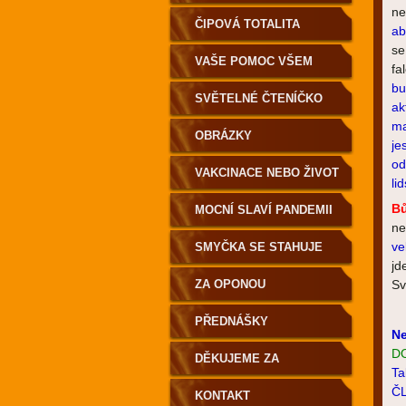
n
ČIPOVÁ TOTALITA
ab
se
VAŠE POMOC VŠEM
fa
bu
SVĚTELNÉ ČTENÍČKO
ak
ma
OBRÁZKY
je
od
VAKCINACE NEBO ŽIVOT
li
B
MOCNÍ SLAVÍ PANDEMII
ne
ve
SMYČKA SE STAHUJE
jd
ZA OPONOU
Sv
PŘEDNÁŠKY
Ne
D
DĚKUJEME ZA
Ta
ČL
PODPORU
KONTAKT