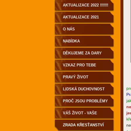
AKTUALIZACE 2022 !!!!!!!
AKTUALIZACE 2021
O NÁS
NABÍDKA
DĚKUJEME ZA DARY
VZKAZ PRO TEBE
PRAVÝ ŽIVOT
pr
LIDSKÁ DUCHOVNOST
Pr
PRO POZEMŠŤANY!
ja
PROČ JSOU PROBLÉMY
ne
A NEMOCI?
je
VÁŠ ŽIVOT - VAŠE
kř
VOLBA
ZRADA KŘESŤANSTVÍ
ne