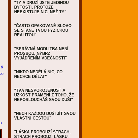
"TY A DRUZÍ JSTE JEDINOU
BYTOSTÍ, PROTOŽE
NEEXISTUJE NIC, NEŽ TY"
"ČASTO OPAKOVANÉ SLOVO
SE STANE TVOU FYZICKOU
REALITOU"
"SPRÁVNÁ MODLITBA NENÍ
PROSBOU, NÝBRŽ
VYJÁDŘENÍM VDĚČNOSTI"
ná
"NIKDO NEDĚLÁ NIC, CO
co
NECHCE DĚLAT"
"TVÁ NESPOKOJENOST A
ÚZKOST PRAMENÍ Z TOHO, ŽE
NEPOSLOUCHÁŠ SVOU DUŠI"
"NECH KAŽDOU DUŠI JÍT SVOU
VLASTNÍ CESTOU"
o
"LÁSKA PROBOUZÍ STRACH,
STRACH PROBOUZÍ LÁSKU,