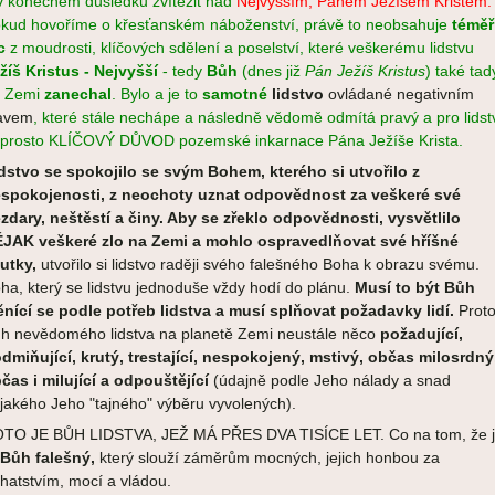
v konečném důsledku zvítězit nad
Nejvyšším, Pánem Ježíšem Kristem.
kud hovoříme o křesťanském náboženství, právě to neobsahuje
téměř
ic
z
moudrosti, klíčových sdělení a poselství, které veškerému lidstvu
žíš Kristus - Nejvyšší
- tedy
Bůh
(dnes již
Pán Ježíš Kristus
) také tad
 Zemi
zanechal
.
Bylo a je to
samotné
lidstvo
ovládané negativním
avem
, které stále nechápe a následně vědomě odmítá pravý a pro lidst
prosto KLÍČOVÝ DŮVOD pozemské inkarnace Pána Ježíše Krista.
dstvo se spokojilo se svým Bohem, kterého si utvořilo z
spokojenosti, z neochoty uznat odpovědnost za veškeré své
zdary, neštěstí a činy. Aby se zřeklo odpovědnosti, vysvětlilo
JAK veškeré zlo na Zemi a mohlo ospravedlňovat své hříšné
utky,
utvořilo si lidstvo raději svého falešného Boha k obrazu svému.
ha, který se lidstvu jednoduše vždy hodí do plánu.
Musí to být Bůh
nící se podle potřeb lidstva a musí splňovat požadavky lidí.
Proto
h nevědomého lidstva na planetě Zemi
neustále něco
požadující,
dmiňující, krutý, trestající, nespokojený, mstivý, občas milosrdný
čas i milující a odpouštějící
(údajně podle Jeho nálady a snad
jakého Jeho "tajného" výběru vyvolených).
TO JE BŮH LIDSTVA, JEŽ MÁ PŘES DVA TISÍCE LET. Co na tom, že 
Bůh falešný,
který slouží záměrům mocných, jejich honbou za
hatstvím, mocí a vládou.