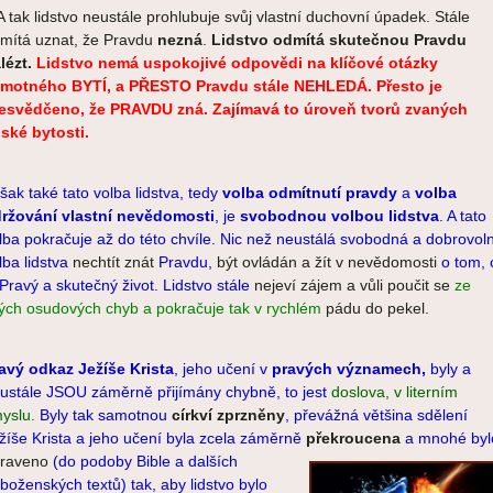
.A tak lidstvo neustále prohlubuje svůj vlastní duchovní úpadek. Stále
mítá uznat, že Pravdu
nezná
.
Lidstvo odmítá skutečnou Pravdu
lézt.
Lidstvo nemá uspokojivé odpovědi na klíčové otázky
motného BYTÍ, a PŘESTO Pravdu stále NEHLEDÁ. Přesto je
esvědčeno, že PRAVDU zná. Zajímavá to úroveň tvorů zvaných
dské bytosti.
šak také tato volba lidstva, tedy
volba odmítnutí pravdy
a
volba
ržování vlastní nevědomosti
, je
svobodnou volbou lidstva
. A tato
lba pokračuje až do této chvíle. Nic než neustálá svobodná a dobrovol
lba lidstva
nechtít znát
Pravdu,
být ovládán a žít v nevědomosti
o tom, 
 Pravý a skutečný život. Lidstvo stále
nejeví zájem a vůli poučit se
ze
ých osudových chyb a pokračuje tak v rychlém
pádu do pekel.
avý odkaz Ježíše Krista
, jeho učení v
pravých významech,
byly a
ustále JSOU záměrně přijímány chybně, to jest
doslova, v literním
yslu.
Byly tak samotnou
církví
zprzněny
,
převážná většina sdělení
žíše Krista a jeho učení byla zcela záměrně
překrou
cena
a mnohé byl
raveno
(do podoby Bible a dalších
boženských textů) tak, aby lidstvo bylo