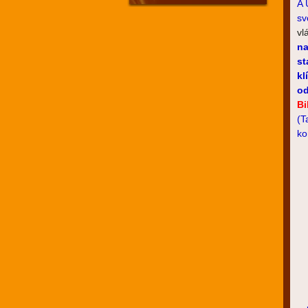
A 
s
vl
na
st
kl
od
Bi
(T
ko