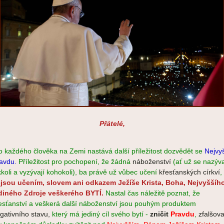
Přátelé,
o každého člověka na Zemi nastává další příležitost dozvědět se
Nejvy
avdu.
Příležitost pro pochopení, že žádná
náboženství
(
ať už se nazýva
kkoli a vyzývají kohokoli)
, ba právě už vůbec učení
křesťanských církví
,
jsou učením, slovem ani odkazem Ježíše Krista, Boha, Nejvyššího
diného Zdroje veškerého BYTÍ.
Nastal čas náležitě poznat, že
esťanství a veškerá další náboženství jsou pouhým produktem
gativního stavu,
který má jediný cíl svého bytí -
zničit
Pravdu
,
zfalšova