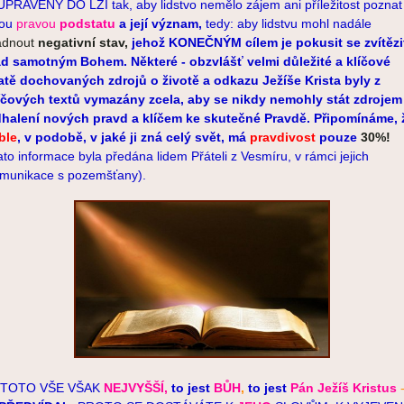
UPRAVENY DO LŽÍ tak, aby lidstvo nemělo zájem ani příležitost poznat
vou
pravou
podstatu
a její význam,
tedy: aby lidstvu mohl nadále
ádnout
negativní stav,
jehož KONEČNÝM cílem je pokusit se
zvítězi
d samotným Bohem. Některé - obzvlášť velmi důležité a klíčové
atě dochovaných zdrojů o životě a odkazu Ježíše Krista byly z
íčových textů vymazány zcela, aby se nikdy nemohly stát zdrojem
halení nových pravd a klíčem ke skutečné Pravdě. Připomínáme, 
ble
, v podobě, v jaké ji zná celý svět, má
pravdivost
pouze
30%!
ato informace byla předána lidem Přáteli z Vesmíru, v rámci jejich
munikace
s pozemšťany).
TOTO VŠE VŠAK
NEJVYŠŠÍ,
to jest
BŮH
,
to jest
Pán Ježíš Kristus