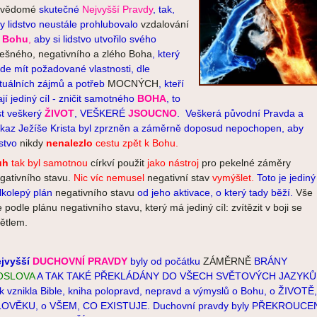
evědomé
skutečné
Nejvyšší Pravdy
, tak,
y lidstvo neustále prohlubovalo
vzdalování
Bohu
,
aby si lidstvo utvořilo svého
lešného, negativního a zlého Boha
, který
de mít požadované v
lastnosti, dle
tuálních zájmů a potřeb
MOCNÝCH
, kteří
jí jediný cíl - zničit samotného
BOHA
, to
st veškerý
ŽIVOT
, VEŠKERÉ
JSOUCNO
.
Veškerá původní Pravda a
kaz Ježíše Krista byl zprzněn a záměrně doposud nepochopen, aby
dstvo
nikdy
nenalezlo
cestu zpět k Bohu.
ůh
tak byl samotnou
církví použit
j
ako nástroj
pro pekelné záměry
gativního stavu.
Nic víc nemusel
negativní stav
vymýšlet.
Toto je jediný
lkolepý plán
negativního stavu
od jeho aktivace, o který tady běží.
Vše
e podle plánu negativního stavu, který má jediný cíl: zvítězit v boji se
ětlem.
jvyšší
DUCHOVNÍ PRAVDY
byly od počátku
ZÁMĚRNĚ
BRÁNY
OSLOVA
A TAK TAKÉ PŘEKLÁDÁNY DO VŠECH SVĚTOVÝCH JAZYKŮ
k vznikla Bible, kniha polopravd, nepravd a výmyslů o Bohu, o ŽIVOTĚ,
OVĚKU, o VŠEM, CO EXISTUJE. Duchovní pravdy byly PŘEKROUCE