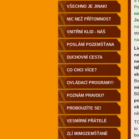
a 
VŠECHNO JE JINAK!
Po
n
NIC NEŽ PŘÍTOMNOST
Je
na
VNITŘNÍ KLID - NÁŠ
st
na
DOMOV
POSLÁNÍ POZEMŠŤANA
Li
ne
DUCHOVNÍ CESTA
ne
NĚ
POZEMŠŤANA
CO CHCI VÍCE?
sk
Bo
OVLÁDACÍ PROGRAMY!
mě
Bů
POZNÁM PRAVDU?
po
ob
PROBOUZÍTE SE!
ně
VESMÍRNÍ PŘÁTELÉ
TO
to
ZLÍ MIMOZEMŠŤANÉ
bo