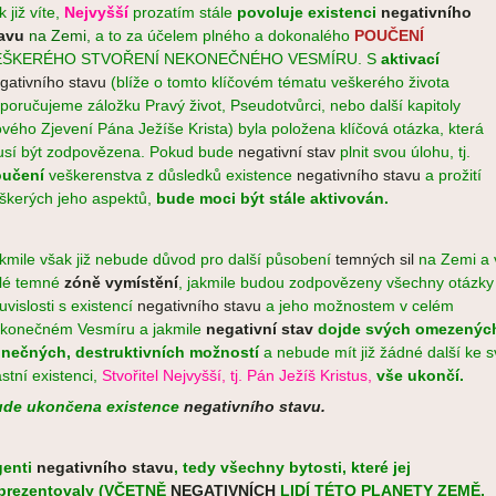
k již víte,
Nejvyšší
prozatím stále
povoluje existenci
negativního
tavu
na Zemi,
a to za účelem plného a dokonalého
POUČENÍ
EŠKERÉHO STVOŘENÍ NEKONEČNÉHO VESMÍRU. S
aktivací
gativního stavu
(blíže o tomto klíčovém tématu veškerého života
poručujeme záložku Pravý život, Pseudotvůrci, nebo další kapitoly
vého Zjevení Pána Ježíše Krista) byla položena klíčová otázka, která
sí být zodpovězena. Pokud bude
negativní stav
plnit svou úlohu, tj.
učení
veškerenstva z důsledků existence
negativního stavu
a prožití
škerých jeho aspektů,
bude moci být stále aktivován.
kmile však již nebude důvod pro další působení
temných sil
na Zemi a 
lé temné
zóně vymístění
, jakmile budou zodpovězeny všechny otázky
uvislosti s existencí
negativního stavu
a jeho možnostem v celém
konečném Vesmíru a jakmile
negativní stav
dojde svých omezenýc
nečných, destruktivních možností
a nebude mít již žádné další ke 
astní existenci,
Stvořitel Nejvyšší, tj. Pán Ježíš Kristus,
vše ukončí.
de ukončena existence
negativního stavu.
genti
negativního stavu
, tedy všechny bytosti, které jej
prezentovaly (VČETNĚ
NEGATIVNÍCH
LIDÍ TÉTO PLANETY ZEMĚ,