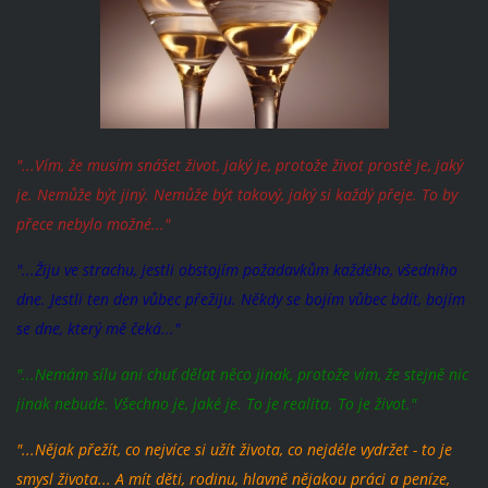
"...Vím, že musím snášet život, jaký je, protože život prostě je, jaký
je. Nemůže být jiný. Nemůže být takový, jaký si každý přeje. To by
přece nebylo možné..."
"...Žiju ve strachu, jestli obstojím požadavkům každého, všedního
dne. Jestli ten den vůbec přežiju. Někdy se bojím vůbec bdít, bojím
se dne, který mě čeká..."
"...Nemám sílu ani chuť dělat něco jinak, protože vím, že stejně nic
jinak nebude. Všechno je, jaké je. To je realita. To je život."
"...Nějak přežít, co nejvíce si užít života, co nejdéle vydržet - to je
smysl života...
A mít děti, rodinu, hlavně nějakou práci a peníze,