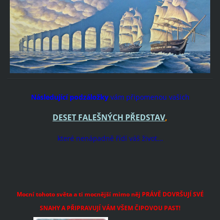
Následující podzáložky
vám připomenou vašich
DESET FALEŠNÝCH PŘEDSTAV
,
...
které nenápadně řídí váš život
Mocní tohoto světa a ti mocnější mimo něj PRÁVĚ DOVRŠUJÍ SVÉ
SNAHY A PŘIPRAVUJÍ VÁM VŠEM ČIPOVOU PAST!