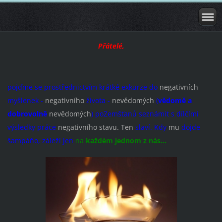
Přátelé,
pojďme se prostřednictvím krátké exkurze do
negativních
myšlenek -
negativního
života -
nevědomých
(
vědomě a
dobrovolně
nevědomých
) poZemšťanů seznámit s dílčími
výsledky práce
negativního stavu.
Ten
slaví. Kdy
mu
dojde
šampáňo, záleží jen
na
každém jednom z nás...