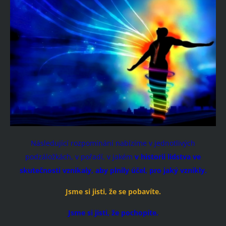
Následující rozpomínání nabízíme v jednotlivých
podzáložkách, v pořadí, v jakém
v historii lidstva ve
skutečnosti vznikaly, aby plnily účel, pro jaký vznikly.
Jsme si jisti, že se pobavíte.
Jsme si jisti, že pochopíte.