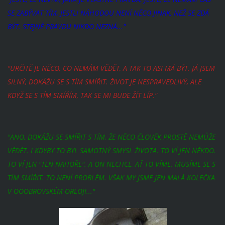
SE ZABÝVAT TÍM, JESTLI NÁHODOU NENÍ NĚCO JINAK, NEŽ SE ZDÁ
BÝT. STEJNĚ PRAVDU NIKDO NEZNÁ..."
"URČITĚ JE NĚCO, CO NEMÁM VĚDĚT, A TAK TO ASI MÁ BÝT. JÁ JSEM
SILNÝ, DOKÁŽU SE S TÍM SMÍŘIT. ŽIVOT JE NESPRAVEDLIVÝ, ALE
KDYŽ SE S TÍM SMÍŘÍM, TAK SE MI BUDE ŽÍT LÍP."
"ANO, DOKÁŽU SE SMÍŘIT S TÍM, ŽE NĚCO ČLOVĚK PROSTĚ NEMŮŽE
VĚDĚT. I KDYBY TO BYL SAMOTNÝ SMYSL ŽIVOTA. TO VÍ JEN NĚKDO.
TO VÍ JEN "TEN NAHOŘE". A ON NECHCE, AŤ TO VÍME. MUSÍME SE S
TÍM SMÍŘIT. TO NENÍ PROBLÉM. VŠAK MY JSME JEN MALÁ KOLEČKA
V OOOBROVSKÉM ORLOJI..."