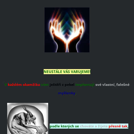
NEUSTÁLE VÁS VARUJEME!
V
každém okamžiku
vám
ještěři z pekel
implantují
své vlastní, falešné
myšlenky
,
podle kterých se
chováte a žijete
přesně tak
,