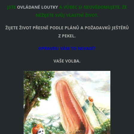
JSTE
OVLÁDANÉ LOUTKY
A VŮBEC SI NEUVĚDOMUJETE, ŽE
NEŽIJETE SVŮJ VLASTNÍ ŽIVOT.
ŽIJETE ŽIVOT PŘESNĚ PODLE PLÁNŮ A POŽADAVKŮ JEŠTĚRŮ
Z PEKEL.
OPRAVDU VÁM TO NEVADÍ?
VAŠE VOLBA.