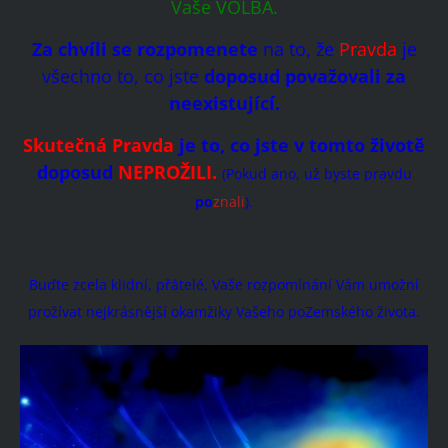
Vaše VOLBA.
Za chvíli se rozpomenete
na to, že
Pravda
je
všechno to, co jste
doposud považovali za
neexistující.
Skutečná Pravda
je to, co jste v tomto životě
doposud
NEPROŽILI.
(Pokud ano, už byste pravdu
po
znali
).
Buďte zcela klidní, přátelé, Vaše rozpomínání Vám umožní
prožívat nejkrásnější okamžiky Vašeho poZemského života.