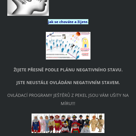
jak se chováte a žijete
.
ŽIJETE PŘESNĚ PODLE PLÁNU NEGATIVNÍHO STAVU.
JSTE NEUSTÁLE OVLÁDÁNI NEGATIVNÍM STAVEM.
OVLÁDACÍ PROGRAMY JEŠTĚRŮ Z PEKEL JSOU VÁM UŠITY NA
MÍRU!!!