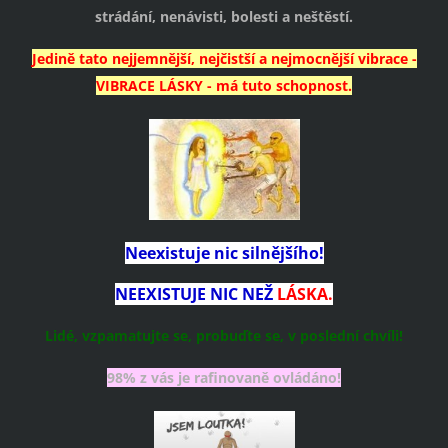
strádání, nenávisti, bolesti a neštěstí.
Jedině tato nejjemnější, nejčistší a nejmocnější vibrace -
VIBRACE LÁSKY - má tuto schopnost.
Neexistuje nic silnějšího!
NEEXISTUJE NIC NEŽ
LÁSKA.
Lidé, vzpamatujte se, probuďte se, v poslední chvíli!
98% z vás je rafinovaně ovládáno!