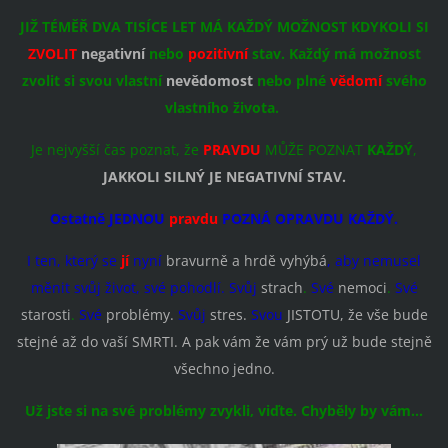
JIŽ TÉMĚŘ DVA TISÍCE LET MÁ KAŽDÝ MOŽNOST KDYKOLI SI
ZVOLIT
negativní
nebo
pozitivní
stav. Každý má možnost
zvolit si svou vlastní
nevědomost
nebo plné
vědomí
svého
vlastního života.
Je nejvyšší čas poznat, že
PRAVDU
MŮŽE POZNAT
KAŽDÝ
,
JAKKOLI SILNÝ JE NEGATIVNÍ STAV.
Ostatně JEDNOU
pravdu
POZNÁ OPRAVDU KAŽDÝ.
I ten, který se
jí
nyní
bravurně a hrdě vyhýbá
, aby nemusel
měnit svůj život, své pohodlí. Svůj
strach
.
Své
nemoci
.
Své
starosti
.
Své
problémy.
Svůj
stres.
Svou
JISTOTU, že vše bude
stejné až do vaší SMRTI. A pak vám že vám prý už bude stejně
všechno jedno.
Už jste si na své problémy zvykli, viďte. Chyběly by vám...