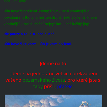
Ano, víte koho.
Bůh hovoří se všemi. Žádný člověk není vhodnější k
povídání si s Bohem, než ten druhý, žádný okamžik není
vhodnější k naslouchání Nejvyššímu, než každý jiný.
Jde pouze o to, KDO poslouchá.
Bůh hovoří ke všem. Bůh je vším a všemi.
Jdeme na to.
Jdeme na jedno z největších překvapení
vašeho
pozemského života
, pro které jste si
tady
přišli,
přátelé.