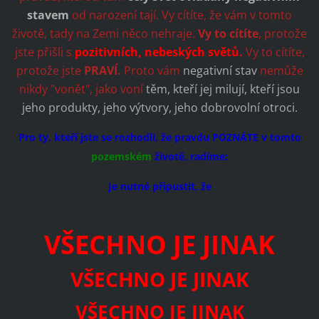
stavem
od narození tají. Vy cítíte, že vám v tomto
životě, tady na Zemi něco nehraje.
Vy to cítíte
, protože
jste přišli s
pozitivních, nebeských světů.
Vy to cítíte,
protože jste
PRAVÍ.
Proto vám
negativní stav
nemůže
nikdy "vonět", jako voní
těm, kteří jej milují, kteří jsou
jeho produkty, jeho výtvory, jeho dobrovolní otroci.
Pro ty, kteří jste se rozhodli, že pravdu POZNÁTE v tomto
pozemském
životě, radíme:
Je nutné připustit, že
VŠECHNO JE JINAK
VŠECHNO JE JINAK
VŠECHNO JE JINAK