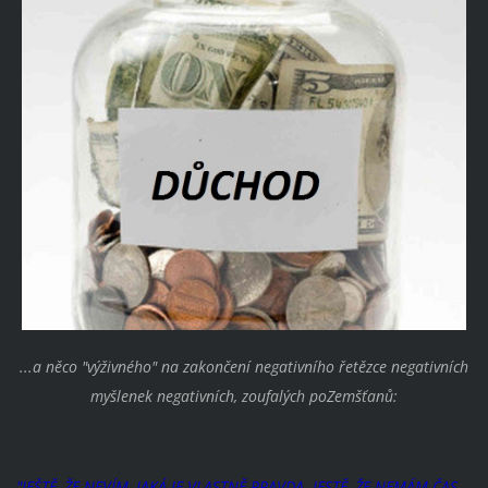
...a něco "výživného" na zakončení negativního řetězce negativních
myšlenek negativních, zoufalých poZemšťanů:
"JEŠTĚ, ŽE NEVÍM, JAKÁ JE VLASTNĚ PRAVDA. JESTĚ, ŽE NEMÁM ČAS