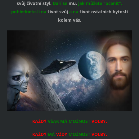
svůj životní styl.
Daří se
mu,
jak můžete "ocenit",
pohlédnete-li na
život svůj
a na
život ostatních bytostí
kolem vás.
KAŽDÝ
VŠAK MÁ MOŽNOST
VOLBY.
KAŽDÝ
MÁ
VŽDY
MOŽNOST
VOLBY.