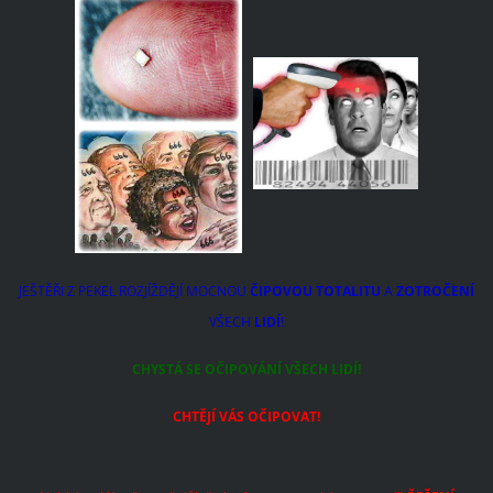
JEŠTĚŘI Z PEKEL ROZJÍŽDĚJÍ MOCNOU
ČIPOVOU TOTALITU
A
ZOTROČENÍ
VŠECH
LIDÍ
!
CHYSTÁ SE OČIPOVÁNÍ VŠECH LIDÍ!
CHTĚJÍ VÁS OČIPOVAT!