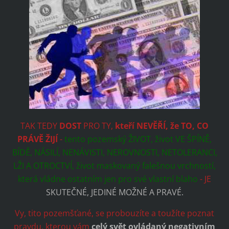
TAK TEDY
DOST
PRO TY,
kteří NEVĚŘÍ, že TO, CO
PRÁVĚ ŽIJÍ
-
tento pozemský ŽIVOT, život VE ŠPÍNĚ,
BÍDĚ, NÁSILÍ, NENÁVISTI, NEROVNOSTI, NETOLERANCI,
LŽI A OTROCTVÍ, život maskovaný falešnou vrchností,
která vládne ostatním jen pro své vlastní blaho
- JE
SKUTEČNÉ, JEDINÉ MOŽNÉ A PRAVÉ.
Vy, tito pozemšťané, se probouzíte a toužíte poznat
pravdu, kterou vám
celý svět ovládaný negativním