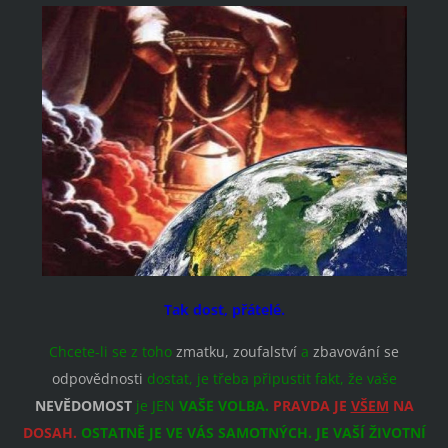
Tak dost, přátelé.
Chcete-li se z toho
zmatku, zoufalství
a
zbavování se
odpovědnosti
dostat, je třeba připustit fakt, že vaše
NEVĚDOMOST
je JEN
VAŠE VOLBA.
PRAVDA JE
VŠEM
NA
DOSAH.
OSTATNĚ JE VE VÁS SAMOTNÝCH. JE VAŠÍ ŽIVOTNÍ