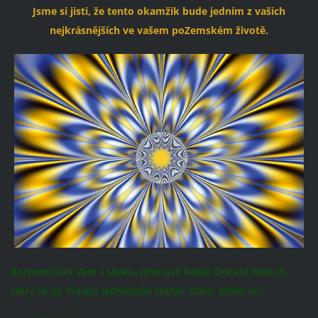
Jsme si jisti, že tento okamžik bude jedním z vašich
nejkrásnějších ve vašem poZemském životě.
Rozpomínání Vám s láskou připravil Neale Donald Walsch,
který se na Pravdu jednoduše zeptal. Koho, ptáte se?