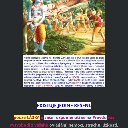
EXISTUJE JEDINÉ ŘEŠENÍ:
pouze LÁSKA
a
vaše rozpomenutí se na Pravdu
vás
vysvobodí z vašeho
ovládání,
nemocí,
strachu,
úzkosti,