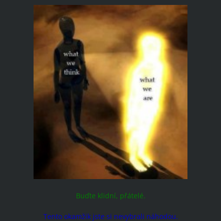
Buďte klidní, přátelé.
Tento okamžik jste si nevybrali náhodou.