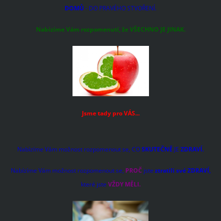
DOMŮ
- DO PRAVÉHO STVOŘENÍ.
Nabízíme Vám rozpomenutí, že VŠECHNO JE JINAK.
Jsme tady pro VÁS...
Nabízíme Vám možnost rozpomenout se, CO
SKUTEČNĚ
JE
ZDRAVÍ.
Nabízíme Vám možnost rozpomenout se,
PROČ
jste
ztratili své ZDRAVÍ,
které jste
VŽDY MĚLI.