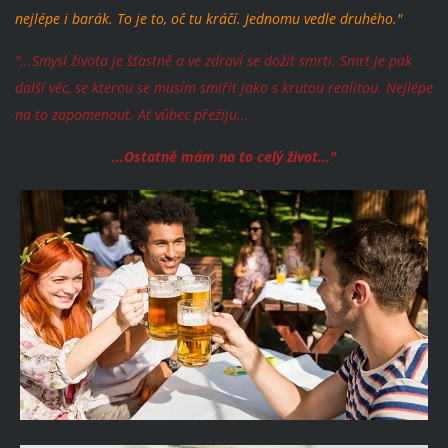
nejlépe i barák. To je to, oč tu kráčí. Jednomu vedle druhého."
"...Smysl života je šťastně a ve zdraví se dožít smrti. Smrt je pak
další věc, se kterou se musím smířit jako s krutou realitou. Nejlépe
na to zapomenout. Ať vůbec přežiju...
...Ostatně mám na to celý život..."