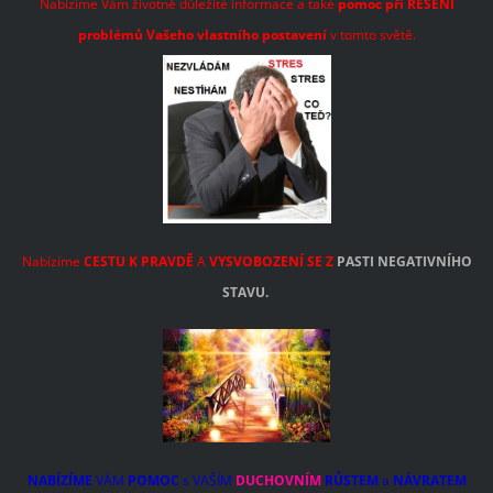
Nabízíme Vám životně důležité informace a také
pomoc při ŘEŠENÍ
problémů
Vašeho vlastního postavení
v tomto světě.
Nabízíme
CESTU K PRAVDĚ
A
VYSVOBOZENÍ SE Z
PASTI NEGATIVNÍHO
STAVU.
NABÍZÍME
VÁM
POMOC
s VAŠÍM
DUCHOVNÍM
RŮSTEM
a
NÁVRATEM