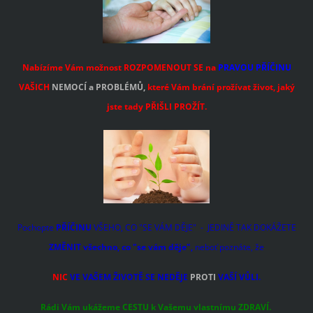
Nabízíme Vám možnost ROZPOMENOUT SE na
PRAVOU PŘÍČINU
VAŠICH
NEMOCÍ a PROBLÉMŮ,
které Vám brání prožívat život, jaký
jste tady PŘIŠLI PROŽÍT.
Pochopte
PŘÍČINU
VŠEHO, CO "SE VÁM DĚJE" - JEDINĚ TAK DOKÁŽETE
ZMĚNIT všechno, co "se vám děje",
neboť poznáte, že
NIC
VE VAŠEM ŽIVOTĚ SE NEDĚJE
PROTI
VAŠÍ VŮLI.
Rádi Vám ukážeme CESTU k Vašemu vlastnímu ZDRAVÍ.