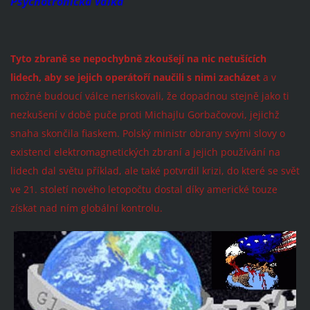
Psychotronická válka
Tyto zbraně se nepochybně
zkoušejí na nic netušících
lidech, aby se jejich operátoří naučili s nimi zacházet
a v
možné budoucí válce neriskovali, že dopadnou stejně jako ti
nezkušení v době puče proti Michajlu Gorbačovovi, jejichž
snaha skončila fiaskem. Polský ministr obrany svými slovy o
existenci elektromagnetických zbraní a jejich používání na
lidech dal světu příklad, ale také potvrdil krizi, do které se svět
ve 21. století nového letopočtu dostal díky americké touze
získat nad ním globální kontrolu.