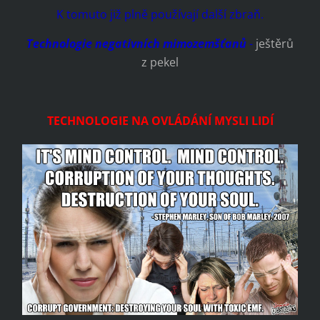
K tomuto již plně používají další zbraň.
Technologie negativních mimozemšťanů
-
ještěrů
z pekel
TECHNOLOGIE NA OVLÁDÁNÍ MYSLI LIDÍ