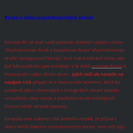
Rusko a zákaz psychotronických zbraní
Koncem 90. let psal ruský poslanec Vladimír Lopatin v knize
"Psychotronická zbraň a bezpečnost Ruska" (Psychotronnoje
oružie i bezopasnosť Rossiji), že je nutné zabránit tomu, aby
byli lidé používáni jako bioroboti. V té době
usilovalo Rusko
o
mezinárodní zákaz těchto zbraní.
Jejich úsilí ale narazilo na
nezájem USA
připojit se k mezinárodní konvenci, která by
podobně jako u chemických a biologických zbraní zavedla
celosvětový zákaz vývoje a používání zbraní ovládajících
činnost lidské nervové soustavy.
Evropská unie nakonec USA podlehla natolik, že přijala v
rámci NATO doktrinu nesmrtonosných zbraní, mezi něž byly