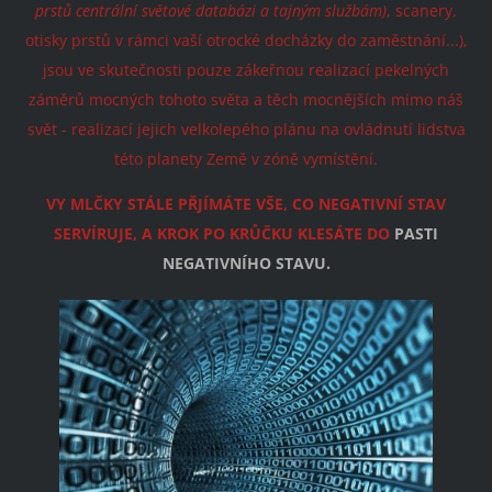
prstů centrální světové databázi a tajným službám)
, scanery,
otisky prstů v rámci vaší otrocké docházky do zaměstnání...),
jsou ve skutečnosti pouze zákeřnou realizací pekelných
záměrů mocných tohoto světa a těch mocnějších mimo náš
svět - realizací jejich velkolepého plánu na ovládnutí lidstva
této planety Země v zóně vymístění.
VY MLČKY STÁLE PŘJÍMÁTE VŠE, CO NEGATIVNÍ STAV
SERVÍRUJE, A KROK PO KRŮČKU KLESÁTE DO
PASTI
NEGATIVNÍHO STAVU.