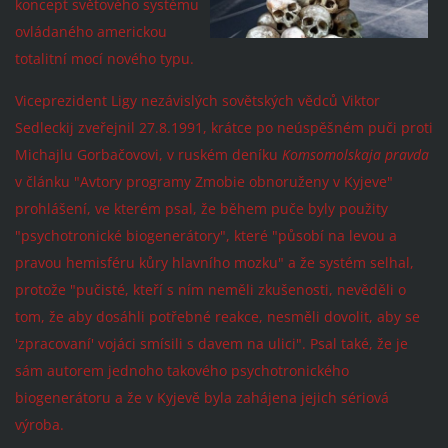
koncept světového systému
ovládaného americkou
totalitní mocí nového typu.
Viceprezident Ligy nezávislých sovětských vědců Viktor
Sedleckij
zveřejnil 27.8.1991, krátce po neúspěšném puči proti
Michajlu Gorbačovovi, v ruském deníku
Komsomolskaja pravda
v článku "Avtory programy Zmobie obnoruženy v Kyjeve"
prohlášení, ve kterém psal, že během puče byly použity
"psychotronické biogenerátory", které "působí na levou a
pravou hemisféru kůry hlavního mozku" a že systém selhal,
protože "pučisté, kteří s ním neměli zkušenosti, nevěděli o
tom, že aby dosáhli potřebné reakce, nesměli dovolit, aby se
'zpracovaní' vojáci smísili s davem na ulici". Psal také, že je
sám autorem jednoho takového psychotronického
biogenerátoru a že v Kyjevě byla zahájena jejich sériová
výroba.