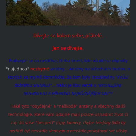
Dívejte se kolem sebe, přátelé.
Jen se dívejte.
Podívejte se co nejdříve, třeba hned, kde všude se objevily
"najednou"
nezbytné
antény... Antény na střechách budov, o
kterých se mylně domníváte, že tam byly instalovány
"KVŮLI
dobrému SIGNÁLU"
... nebo je libo verze o
"RYCHLEJŠÍM
INTERNTETU A PŘENOSU NEJRŮZNĚJŠÍCH DAT"?
Také tyto "obyčejné" a "neškodé" antény a všechny další
technologie, které vám údajně mají pouze usnadnit život či
zajistit vaše "bezpečí"
(čipy, kamery, chytré telefony (kdo by
nechtěl být neustále sledován a neustále poskytovat své otisky