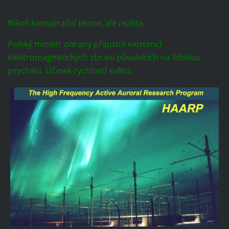
Nikoli konspirační teorie, ale realita.
Polský ministr obrany připustil existenci
elektromagnetických zbraní působících na lidskou
psychiku. Účinek rychlostí světla.