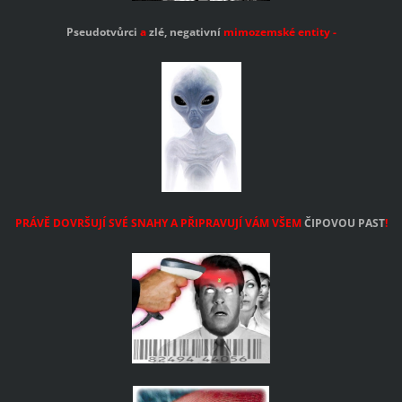
Pseudotvůrci
a
zlé, negativní
mimozemské
entity
-
PRÁVĚ DOVRŠUJÍ SVÉ SNAHY A PŘIPRAVUJÍ VÁM VŠEM
ČIPOVOU PAST
!