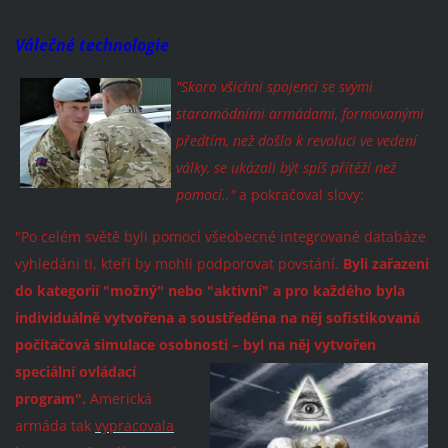
Válečné technologie
"Skoro všichni spojenci se svými
staromódními armádami, formovanými
předtím, než došlo k revoluci ve vedení
války, se ukázali být spíš přítěží než
pomocí.."
a pokračoval slovy:
"Po celém světě byli pomocí všeobecné integrované databáze
vyhledáni ti, kteří by mohli podporovat povstání.
Byli zařazeni
do kategorií "možný" nebo "aktivní" a pro každého byla
individuálně vytvořena a soustředěna na něj sofistikovaná
počítačová simulace osobnosti –
byl na něj vytvořen
speciální ov
ládací
program".
Americká
armáda tak
vypracovala