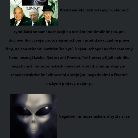
Představitelé těchto tajných, vládních
syndikátů se sami nacházejí na nízkém (minimálním) stupni
duchovního vývoje, proto nejsou schopni produkovat žádné pravé
činy, nejsou schopni pozitivního bytí. Nejsou schopni udržet samotný
život, neznají Lásku, Radost ani Pravdu. Také proto přijali nabídku
negativních mimozemských obyvatel, kteří disponují stejnými
sebedestruktivními vibracemi a stejnými negativními a životně
nízkými projevy a zájmy.
Negativní mimozemské entity
živící se