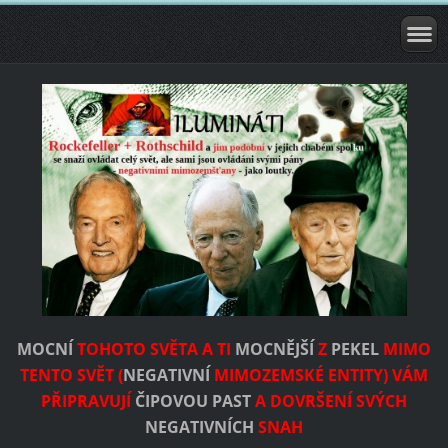
MOCNÍ
TOHOTO SVĚTA A TI
MOCNĚJŠÍ
Z
PEKEL
MIMO
TENTO SVĚT (
NEGATIVNÍ
MIMOZEMSKÉ ENTITY) VÁM
PŘIPRAVUJÍ
ČIPOVOU PAST
A DOVRŠENÍ SVÝCH
NEGATIVNÍCH
SNAH