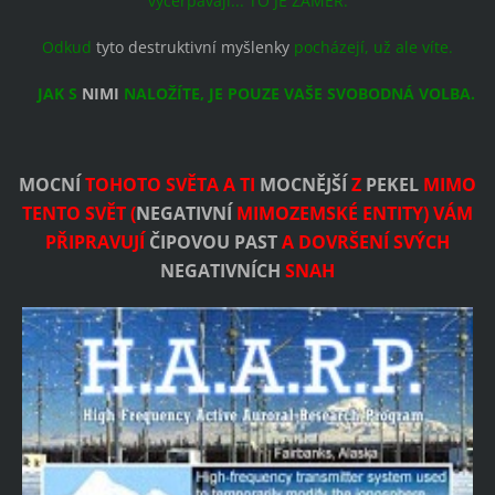
vyčerpávají... TO JE ZÁMĚR.
Odkud
tyto destruktivní myšlenky
pocházejí, už ale víte.
JAK S
NIMI
NALOŽÍTE, JE POUZE VAŠE SVOBODNÁ VOLBA.
MOCNÍ
TOHOTO SVĚTA A TI
MOCNĚJŠÍ
Z
PEKEL
MIMO
TENTO SVĚT (
NEGATIVNÍ
MIMOZEMSKÉ ENTITY) VÁM
PŘIPRAVUJÍ
ČIPOVOU PAST
A DOVRŠENÍ SVÝCH
NEGATIVNÍCH
SNAH