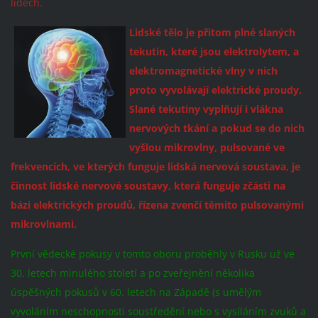
lidech.
Lidské tělo je přitom plné slaných
tekutin, které jsou elektrolytem, a
elektromagnetické vlny v nich
proto vyvolávají elektrické proudy.
Slané tekutiny vyplňují i vlákna
nervových tkání a pokud se do nich
vyšlou mikrovlny, pulsované ve
frekvencích, ve kterých funguje lidská nervová soustava, je
činnost lidské nervové soustavy, která funguje zčásti na
bázi elektrických proudů, řízena zvenčí těmito pulsovanými
mikrovlnami.
První vědecké pokusy v tomto oboru proběhly v Rusku už ve
30. letech minulého století a po zveřejnění několika
úspěšných pokusů v 60. letech na Západě (s umělým
vyvoláním neschopnosti soustředění nebo s vysíláním zvuků a