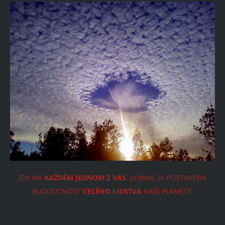
JEN NA
KAŽDÉM JEDNOM Z VÁS
, přátelé, je POSTAVENA
BUDOUCNOST
CELÉHO LIDSTVA
NAŠÍ PLANETY.