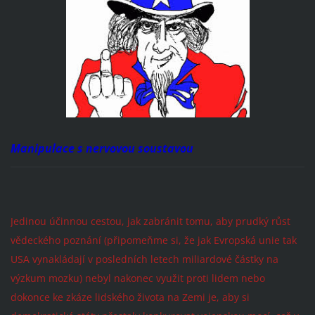
Manipulace s nervovou soustavou
Jedinou účinnou cestou, jak zabránit tomu, aby prudký růst
vědeckého poznání (připomeňme si, že jak Evropská unie tak
USA vynakládají v posledních letech miliardové částky na
výzkum mozku) nebyl nakonec využit proti lidem nebo
dokonce ke zkáze lidského života na Zemi je, aby si