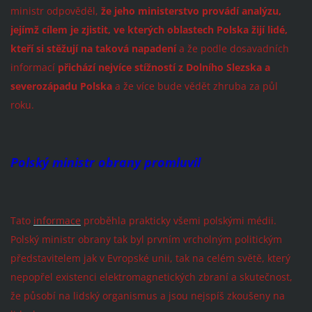
ministr odpověděl,
že jeho ministerstvo provádí analýzu,
jejímž cílem je zjistit, ve kterých oblastech Polska žijí lidé,
kteří si stěžují na taková napadení
a že podle dosavadních
informací
přichází nejvíce stížností z Dolního Slezska a
severozápadu Polska
a že více bude vědět zhruba za půl
roku.
Polský ministr obrany promluvil
Tato
informace
proběhla prakticky všemi polskými médii.
Polský ministr obrany tak byl prvním vrcholným politickým
představitelem jak v Evropské unii, tak na celém světě, který
nepopřel existenci elektromagnetických zbraní a skutečnost,
že působí na lidský organismus a jsou nejspíš zkoušeny na