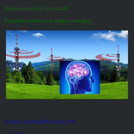
Mohou je vyrobit i teroristé?
Evropské instituce na dopisy nereagují
převzato z internetového zdroje, 2016
12.4.2016