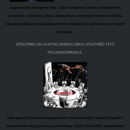
negativními energiemi lidí - jejich strachem, bídou, zoufalstvím,
smutkem, nenávistí, zlostí, agresivitou -
nemohly odolat a nabídly
vibračně příbuznému poZemskému odpadu lidí spolupráci na vlastní
likvidaci.
SPOLUPRÁCI NA VLASTNÍ LIKVIDACI OBOU ÚČASTNÍKŮ TÉTO
PSEUDOKOOPERACE.
Tato agresivní směska negativních mimozemských bytostí (reptilní
humanoidní rasy) je mezi pozemšťany, kteří o nich vědí, označována