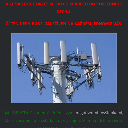
A ŽE VÁS BUDE DRŽET VE SVÝCH SPÁRECH DO POSLEDNÍHO
DECHU.
ČÍ TEN DECH BUDE, ZÁLEŽÍ JEN NA KAŽDÉM JEDNOM Z VÁS.
Jste NEUSTÁLE zaneprázdnění svými
negativními myšlenkami,
které vás neustále ovládají, drží v zajetí, klamou, drtí, unavují,