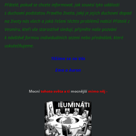
Přátelé, pokud se chcete informovat, jak souvisí tyto události
s duchovní podstatou Pravého života, jaký je jejich duchovní dopad
na životy nás všech a jaká řešení těchto problémů nabízí Přátelé z
Vesmíru, kteří vše starostlivě sledují, přijměte naše pozvání
k návštěvě formou individuálních sezení nebo přednášek, které
uskutečňujeme.
Těšíme se na Vás
Ema a Auron
Mocní
tohoto světa a ti
mocnější
mimo
něj -