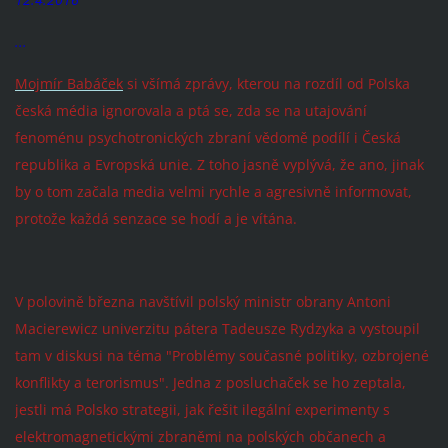
...
Mojmír Babáček
si všímá zprávy, kterou na rozdíl od Polska
česká média ignorovala a ptá se, zda se na utajování
fenoménu psychotronických zbraní vědomě podílí i Česká
republika a Evropská unie. Z toho jasně vyplývá, že ano, jinak
by o tom začala media velmi rychle a agresivně informovat,
protože každá senzace se hodí a je vítána.
V polovině března navštívil polský ministr obrany Antoni
Macierewicz univerzitu pátera Tadeusze Rydzyka a vystoupil
tam v diskusi na téma "Problémy současné politiky, ozbrojené
konflikty a terorismus". Jedna z posluchaček se ho zeptala,
jestli má Polsko strategii, jak řešit ilegální experimenty s
elektromagnetickými zbraněmi na polských občanech a