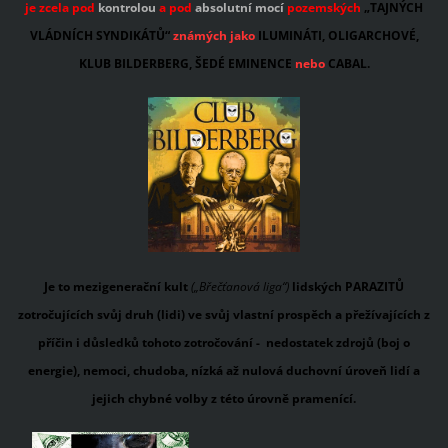
je zcela pod
kontrolou
a pod
absolutní mocí
pozemských
„TAJNÝCH
VLÁDNÍCH SYNDIKÁTŮ“
známých jako
ILUMINÁTI, OLIGARCHOVÉ,
KLUB BILDERBERG, ŠEDÉ EMINENCE
nebo
CABAL.
Je to mezigenerační kult
(„Břečťanová liga“)
lidských PARAZITŮ
zotročujících svůj druh (lidi) ve svůj vlastní prospěch a přežívajících z
příčin i důsledků tohoto zotročování -
nedostatek zdrojů (boj o
energie), nemoci, chudoba, nízká až nulová duchovní úroveň lidí a
jejich chybné volby z této úrovně pramenící.