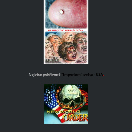
Nejvíce pokřívené
"imperium" světa - USA
,