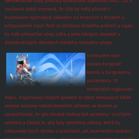
demokratické státy přestaly konkurovat vojenskou mocí, což v
současné době znamená, že USA by měly přestat s
budováním vojenských základen na hranicích s Ruskem a
přesouváním svých flotil do blízkosti čínského pobřeží a vojáci
by měli přenechat vývoj světa a jeho lidských obyvatel v
demokratických oblastech lidského mírového vývoje.
V minulém roce
zaslalo Evropské
komisi a Evropskému
parlamentu 10
evropských organizací
dopis, inspirovaný českým
Spolkem za zákaz manipulace lidské
nervové soustavy radiofrekvenčním zářením
, ve kterém je
upozorňovaly, že tyto zbraně mohou být vyrobeny i zručnými
amatéry a žádaly je, aby byly vytvořeny zákony, které by
zakazovaly jejich výrobu a používání, jak soukromým osobám,