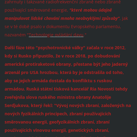
zahrnuty i takzvané radiofrekvenční zbraně nebo zbraně
používající směrované energie,
"které mohou údajně
manipulovat lidské chování mnoha neobvyklými způsoby"
, jak
se v té době psalo v dokumentu Evropského parlamentu,
nazvaném "
Technologie ovládání davu
."
Další fáze této "psychotronické války" začala v roce 2012,
kdy si Rusko připustilo, že v roce 2018, po dobudování
americké protiraketové obrany, přestane být jeho jaderný
arzenál pro USA hrozbou, která by je odstrašila od toho,
aby se jejich armáda dostala do konfliktu s ruskou
armádou. Ruská státní tisková kancelář Ria Novosti tehdy
zveřejnila slova ruského ministra obrany Anatolije
Serďjukova, který řekl: "Vývoj nových zbraní, založených na
nových fyzikálních principech, zbraní používajících
směrovanou energii, geofyzikálních zbraní, zbraní
používajících vlnovou energii, genetických zbraní,