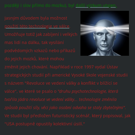
později i slov přímo do mozku), byl
další výzkum utajen
.
Jasným důvodem byla možnost
použití této technologie ve válce
.
Umožňuje totiž jak zabíjení i velkých
mas lidí na dálku, tak vysílání
podvědomých vzkazů nebo příkazů
do jejich mozků, které mohou
změnit
jejich
chování. Napřiklad v roce 1997 vydal Ústav
strategických studií při americké Vysoké škole vojenské studii
s názvem "Revoluce ve vedení války a konflikt v blížící se
válce", ve které se psalo o
"druhu psychotechnologie, která
tvořila jádro revoluce ve vedení války... technologie změnila
způsob použití síly, věci jako osobní odvaha se staly zbytečnými"
.
Ve studii byl předložen futuristický scénář, který popisoval, jak
"USA postupně opustily kolektivní úsilí."