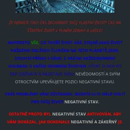
ŽE NEMÁTE ČAS? ČAS ZACHRÁNIT SVŮJ VLASTNÍ ŽIVOT? ČAS NA
ŠŤASTNÝ ŽIVOT V PLNÉM ZDRAVÍ A LÁSCE?
NAPROSTO
VŠE,
CO TVOŘÍ ŽIVOT VÁŠ, STEJNĚ JAKO ŽIVOT
KAŽDÉHO DALŠÍHO ČLOVĚKA NA TÉTO PLANETĚ ZEMI,
SOUVISÍ PŘÍMO S VÁMI, S VAŠIMI KAŽDODENNÍMI
VOLBAMI, S VAŠÍM OSOBNÍM ŽIVOTEM,
KTERÝ SI DEN PO
DNI ODŽÍVÁTE A NEUSTÁLE SVOU
NEVĚDOMOSTÍ A SVÝM
OTROCTVÍM UPEVŇUJETE POZICI NEGATIVNÍ STAVU.
VAŠE PROBLÉMY VÁM ZŮSTANOU, BUDETE-LI SI DÁLE VOLIT
PRO SVŮJ ŽIVOT
NEGATIVNÍ STAV.
OSTATNĚ PROTO BYL
NEGATIVNÍ STAV
AKTIVOVÁN. ABY
VÁM DOKÁZAL, JAK DOKONALE
NEGATIVNÍ A ZÁKEŘNÝ
JE.