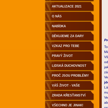
AKTUALIZACE 2021
O NÁS
NABÍDKA
DĚKUJEME ZA DARY
Pr
VZKAZ PRO TEBE
To
Mě
PRAVÝ ŽIVOT
Vš
od
LIDSKÁ DUCHOVNOST
ja
zá
PRO POZEMŠŤANY!
PROČ JSOU PROBLÉMY
Ve
jd
A NEMOCI?
VÁŠ ŽIVOT - VAŠE
Lá
ma
VOLBA
ZRADA KŘESŤANSTVÍ
Ve
ab
VŠECHNO JE JINAK!
os