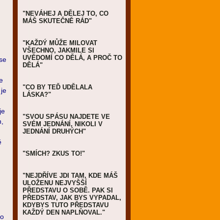
"NEVÁHEJ A DĚLEJ TO, CO
MÁŠ SKUTEČNĚ RÁD"
"KAŽDÝ MŮŽE MILOVAT
VŠECHNO, JAKMILE SI
UVĚDOMÍ CO DĚLÁ, A PROČ TO
 se
DĚLÁ"
e
"CO BY TEĎ UDĚLALA
 je
LÁSKA?"
je
"SVOU SPÁSU NAJDETE VE
h,
SVÉM JEDNÁNÍ, NIKOLI V
JEDNÁNÍ DRUHÝCH"
ě
"SMÍCH? ZKUS TO!"
"NEJDŘÍVE JDI TAM, KDE MÁŠ
ULOŽENU NEJVYŠŠÍ
PŘEDSTAVU O SOBĚ. PAK SI
PŘEDSTAV, JAK BYS VYPADAL,
KDYBYS TUTO PŘEDSTAVU
KAŽDÝ DEN NAPLŇOVAL."
bo