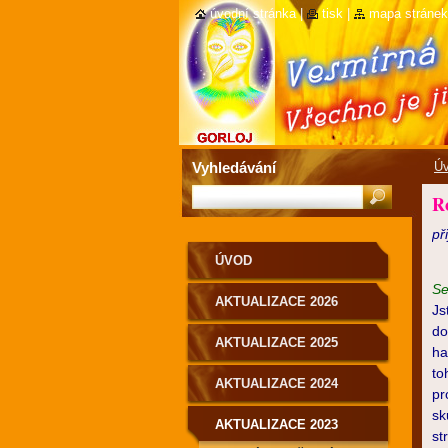
úvodní stránka
|
tisk
|
mapa stránek
Vyhledávání
Ú
Ro
př
ÚVOD
Se
AKTUALIZACE 2026
Js
do
AKTUALIZACE 2025
ha
to
AKTUALIZACE 2024
pr
sk
AKTUALIZACE 2023
st