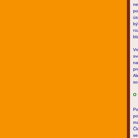
ne
po
ús
bý
ro
bl
Vn
sv
na
pr
Al
so
O 
Po
po
má
Čl
se