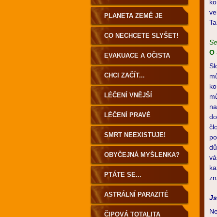
ko
ve
ZEMĚ
PLANETA ZEMĚ JE
Ta
DUTÁ!
CO NECHCETE SLYŠET!
Se
O 
EVAKUACE A OČISTA
Sl
ZEMĚ
CHCI ZAČÍT...
mů
ko
LÉČENÍ VNĚJŠÍ
mů
na
LÉČENÍ PRAVÉ
do
čl
SMRT NEEXISTUJE!
po
dů
OBYČEJNÁ MYŠLENKA?
vá
ka
PTÁTE SE...
zn
ASTRÁLNÍ PARAZITÉ
Js
Ne
ČIPOVÁ TOTALITA