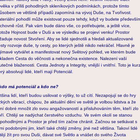
ověka v příliš pohodlných skleníkových podmínkách, protože tímto
ůsobem ve většině případů zapomíná na vývoj Duše, na Tvořivost.
teriální pohodlí může existovat pouze tehdy, když vy budete předevší
chovně růst. Pak vám bude dáno vše, co potřebujete, a ještě více,
otože Hojnost bude v Duši a ve výsledku se projeví venku! Prostor
žaduje novost Stvoření. Aby se lidé sjednotili a hledali aktualizované
sty rozvoje duše, ty cesty, po kterých ještě nikdo nekráčel. Hlavně je
jímavé vytvářet a manifestovat nový Světový pohled, ve kterém bude
kladem Cesta do věčnosti a nekonečna existence. Nalezení vaší
utečné blaženosti. Cesta Jednoty a Integrity, vnější i vnitřní. Toto je kur
erý absolvují lidé, kteří mají Potenciál.
kdo má potenciál a kdo ne?
tšina lidí, kteří budou usilovat o výšky, to už cítí. Nezapojují se do hry
zkých vibrací, chápou, že aktuální dění ve světě je volbou lidstva a že
ní dobré množit zlo svou angažovaností a přisluhováním těm, kteří zlo
oří. Chtějí se nadýchat čerstvého vzduchu. Ve svém okolí se stanou
pohodlnými a Prostor je před tím začne chránit. Začnou se setkávat s
dmi podobnými jim, kteří také chtějí změny, jiné než většina. Takoví lidé
tějí žít pro svou Duši, dávat své Světlo a vnášet do svého Života