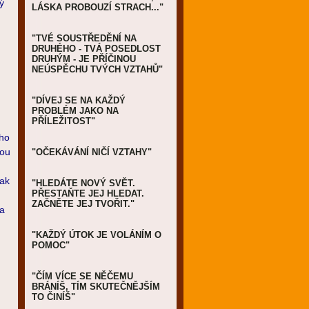
ý
LÁSKA PROBOUZÍ STRACH..."
"TVÉ SOUSTŘEDĚNÍ NA
DRUHÉHO - TVÁ POSEDLOST
DRUHÝM - JE PŘÍČINOU
NEÚSPĚCHU TVÝCH VZTAHŮ"
"DÍVEJ SE NA KAŽDÝ
PROBLÉM JAKO NA
PŘÍLEŽITOST"
 ho
dou
"OČEKÁVÁNÍ NIČÍ VZTAHY"
Jak
"HLEDÁTE NOVÝ SVĚT.
PŘESTAŇTE JEJ HLEDAT.
ZAČNĚTE JEJ TVOŘIT."
na
"KAŽDÝ ÚTOK JE VOLÁNÍM O
POMOC"
"ČÍM VÍCE SE NĚČEMU
BRÁNÍŠ, TÍM SKUTEČNĚJŠÍM
TO ČINÍŠ"