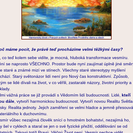
oč máme pocit, že právě teď procházíme velmi těžkými časy?
, co teď kolem sebe vidíte, je mocná, hluboká transformace vesmíru.
ní se naprosto VŠECHNO. Prostor bude nyní zaujímat úplně jiné směr
e staré a známé mizí ve stínech. Všechny staré stereotypy myšlení
chází. Starý světonázor lidí není pro Nový čas konstruktivní. Způsob,
kým se lidé dívali na život, v co věřili, zastaralé názory, životní priority a
klady.
lmi vážná práce se již provádí s Vědomím lidí budoucnosti. Lidé,
kteří
ou dále
, vytvoří harmonickou budoucnost. Vytvoří novou Realitu Světla
sky. Realita jednoty. Jejich zaměření se velmi hladce a jemně přesouvá
teriálního k duchovnímu.
smír vůbec nezajímá člověk snící o hmotném bohatství, nezajímá ho,
y šel v cyklech a staral se jen o své fyzické přežití, oddělování se od
tatních. Takový totiž Pravý, Věčný Život není. Vesmír nechce vidět