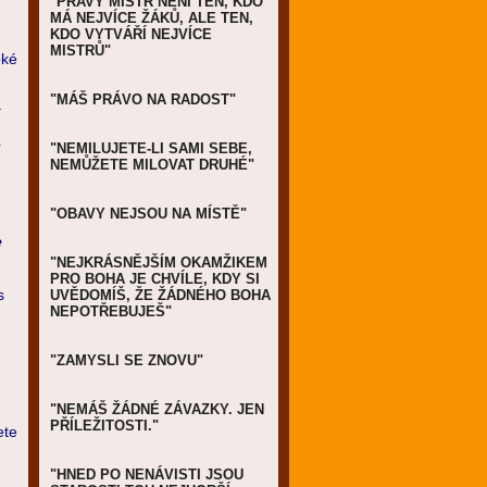
"PRAVÝ MISTR NENÍ TEN, KDO
MÁ NEJVÍCE ŽÁKŮ, ALE TEN,
KDO VYTVÁŘÍ NEJVÍCE
d
MISTRŮ"
oké
"MÁŠ PRÁVO NA RADOST"
á
"NEMILUJETE-LI SAMI SEBE,
í
NEMŮŽETE MILOVAT DRUHÉ"
"OBAVY NEJSOU NA MÍSTĚ"
e
"NEJKRÁSNĚJŠÍM OKAMŽIKEM
PRO BOHA JE CHVÍLE, KDY SI
s
UVĚDOMÍŠ, ŽE ŽÁDNÉHO BOHA
NEPOTŘEBUJEŠ"
"ZAMYSLI SE ZNOVU"
"NEMÁŠ ŽÁDNÉ ZÁVAZKY. JEN
PŘÍLEŽITOSTI."
ete
"HNED PO NENÁVISTI JSOU