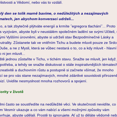
listvosti a Vědomí, nebo vás to vzdálí.
lý den se tolik marně bavíme, o nedůležitých a nezajímavých
matech, jen abychom konverzaci udrželi...
o, a tak zbytečně plýtváte energií a krmíte ˝egregora tlachání˝... Proto
s vyzývám, abyste byli v neustálém společném ladění se svými Učiteli,
ými Vyššími úrovněmi, abyste si udrželi stav Bezpodmínečné Lásky a
utrality. Zůstanete tak ve vnitřním Tichu a budete mluvit pouze ze Srdc
Duše, a ne z Mysli, která se vůbec nestará o to, co a kdy mluvit - hlavní
o ni jen mluvit...
ště jednou zůstaňte v Tichu, v tichém stavu. Snažte se mluvit, jen když 
 potřeba, a tehdy se snažte diskutovat o stále inspirativnějších tématec
kreativitě a duchovním růstu a postupně si začnete všímat, že mnoho
cí se pro vás stane nezajímavých, mnohé zdánlivé souvislosti přirozen
izí. Uvidíte nesmyslnost mnoha rozhovorů a spojení.
iority v životě
lmi často se soustředíte na nedůležité věci. Ve skutečnosti nevidíte, co
m Vesmír ukazuje a co vám nabízí a všemi možnými způsoby vám
vrhuje, abyste udělali. Prostě to ignorujete. Ať už to děláte vědomě ne