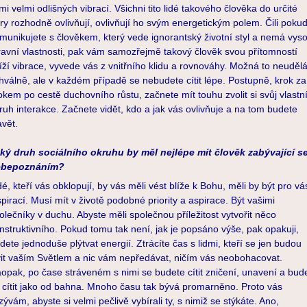
dmi velmi odlišných vibrací. Všichni tito lidé takového člověka do určité
ry rozhodně ovlivňují, ovlivňují ho svým energetickým polem. Čili poku
munikujete s člověkem, který vede ignorantský životní styl a nemá vys
avní vlastnosti, pak vám samozřejmě takový člověk svou přítomností
íží vibrace, vyvede vás z vnitřního klidu a rovnováhy. Možná to neuděl
hválně, ale v každém případě se nebudete cítit lépe. Postupně, krok za
okem po cestě duchovního růstu, začnete mít touhu zvolit si svůj vlastn
ruh interakce. Začnete vidět, kdo a jak vás ovlivňuje a na tom budete
avět.
ký druh sociálního okruhu by měl nejlépe mít člověk zabývající s
ebepoznáním?
dé, kteří vás obklopují, by vás měli vést blíže k Bohu, měli by být pro vá
spirací. Musí mít v životě podobné priority a aspirace. Být vašimi
olečníky v duchu. Abyste měli společnou příležitost vytvořit něco
nstruktivního. Pokud tomu tak není, jak je popsáno výše, pak opakuji,
dete jednoduše plýtvat energií. Ztrácíte čas s lidmi, kteří se jen budou
vit vaším Světlem a nic vám nepředávat, ničím vás neobohacovat.
opak, po čase stráveném s nimi se budete cítit zničení, unavení a bud
 cítit jako od bahna. Mnoho času tak bývá promarněno. Proto vás
zývám, abyste si velmi pečlivě vybírali ty, s nimiž se stýkáte. Ano,