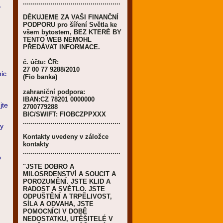
.................................................
,
DĚKUJEME ZA VAŠI FINANČNÍ
PODPORU pro šíření Světla ke
všem bytostem, BEZ KTERÉ BY
TENTO WEB NEMOHL
PŘEDÁVAT INFORMACE.
č. účtu: ČR:
27 00 77 9288/2010
ic
(Fio banka)
.
zahraniční podpora:
IBAN:CZ 78201 0000000
jte
2700779288
BIC/SWIFT: FIOBCZPPXXX
.................................................
ky
Kontakty uvedeny v záložce
kontakty
m
.................................................
o
"JSTE DOBRO A
MILOSRDENSTVÍ A SOUCIT A
POROZUMĚNÍ. JSTE KLID A
RADOST A SVĚTLO. JSTE
ODPUŠTĚNÍ A TRPĚLIVOST,
SÍLA A ODVAHA, JSTE
POMOCNÍCI V DOBĚ
NEDOSTATKU, UTĚŠITELÉ V