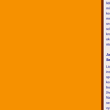
li
mí
ko
mr
sn
sc
kr
ok
st
Ja
S
Li
in
sp
ko
bu
ži
Na
se
vy