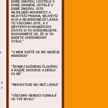
DOBĚ SMUTKU, LÉČITELÉ V
DOBĚ ZRANĚNÍ, UČITELÉ V
DOBĚ ZMATKU. JSTE
NEJHLUBŠÍ MOUDROST A
NEJVYŠŠÍ PRAVDA, NEJVĚTŠÍ
KLID A NEJKRÁSNĚJŠÍ LÁSKA.
TO VŠECHNO JSTE. A V
NĚKTERÝCH OKAMŽICÍCH
ŽIVOTA SI TO UVĚDOMUJETE.
ROZHODNĚTE SE, ŽE SI TO
BUDETE UVĚDOMOVAT
STÁLE."
y.
"V MÉM SVĚTĚ SE NIC NEDĚJE
NÁHODOU"
"ŽEHNEJ KAŽDÉMU ČLOVĚKU
A KAŽDÉ ZKOUŠCE A DĚKUJ
ZA NĚ"
 a
"NEEXISTUJE NIC NEŽ LÁSKA"
 z
"VŠECHNY NEMOCI VZNIKAJÍ
VE TVÉ MYSLI"