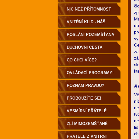
čl
NIC NEŽ PŘÍTOMNOST
zp
Ma
VNITŘNÍ KLID - NÁŠ
du
pr
DOMOV
POSLÁNÍ POZEMŠŤANA
vy
Ce
DUCHOVNÍ CESTA
za
zá
POZEMŠŤANA
CO CHCI VÍCE?
sk
kt
OVLÁDACÍ PROGRAMY!
POZNÁM PRAVDU?
A 
Vě
PROBOUZÍTE SE!
ní
ne
VESMÍRNÍ PŘÁTELÉ
tv
ne
ZLÍ MIMOZEMŠŤANÉ
li
ch
PŘÁTELÉ Z VNITŘNÍ