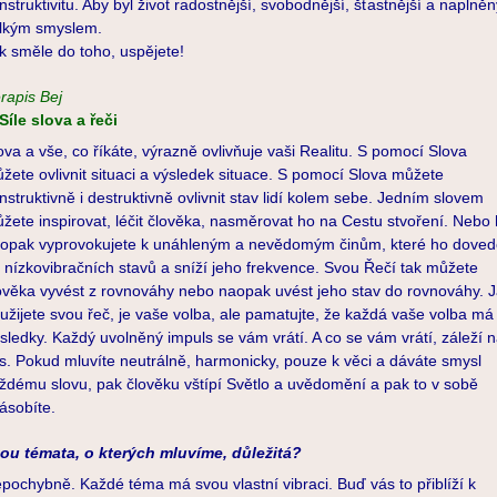
nstruktivitu. Aby byl život radostnější, svobodnější, šťastnější a naplněn
lkým smyslem.
k směle do toho, uspějete!
rapis Bej
Síle slova a řeči
ova a vše, co říkáte, výrazně ovlivňuje vaši Realitu. S pomocí Slova
žete ovlivnit situaci a výsledek situace. S pomocí Slova můžete
nstruktivně i destruktivně ovlivnit stav lidí kolem sebe. Jedním slovem
žete inspirovat, léčit člověka, nasměrovat ho na Cestu stvoření. Nebo
opak vyprovokujete k unáhleným a nevědomým činům, které ho dove
 nízkovibračních stavů a sníží jeho frekvence. Svou Řečí tak můžete
ověka vyvést z rovnováhy nebo naopak uvést jeho stav do rovnováhy. 
užijete svou řeč, je vaše volba, ale pamatujte, že každá vaše volba má
sledky. Každý uvolněný impuls se vám vrátí. A co se vám vrátí, záleží 
s. Pokud mluvíte neutrálně, harmonicky, pouze k věci a dáváte smysl
ždému slovu, pak člověku vštípí Světlo a uvědomění a pak to v sobě
ásobíte.
ou témata, o kterých mluvíme, důležitá?
pochybně. Každé téma má svou vlastní vibraci. Buď vás to přiblíží k