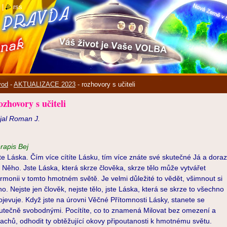
|
rss
vod
-
AKTUALIZACE 2023
-
rozhovory s učiteli
zhovory s učiteli
ijal Roman J.
rapis Bej
te Láska. Čím více cítíte Lásku, tím více znáte své skutečné Já a doraz
 Něho. Jste Láska, která skrze člověka, skrze tělo může vytvářet
rmonii v tomto hmotném světě. Je velmi důležité to vědět, všimnout si
ho. Nejste jen člověk, nejste tělo, jste Láska, která se skrze to všechno
ojevuje. Když jste na úrovni Věčné Přítomnosti Lásky, stanete se
utečně svobodnými. Pocítíte, co to znamená Milovat bez omezení a
rachů, odhodit ty obtěžující okovy připoutanosti k hmotnému světu.