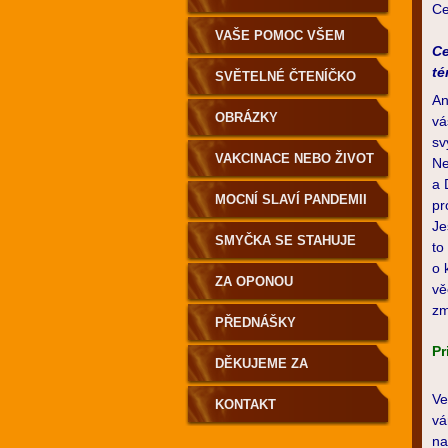
Ce
VAŠE POMOC VŠEM
Ce
té
SVĚTELNÉ ČTENÍČKO
An
OBRÁZKY
vá
sv
VAKCINACE NEBO ŽIVOT
Ne
a 
MOCNÍ SLAVÍ PANDEMII
pr
Je
SMYČKA SE STAHUJE
to
o 
ZA OPONOU
vě
zm
PŘEDNÁŠKY
Pr
DĚKUJEME ZA
Ve
PODPORU
KONTAKT
vá
na