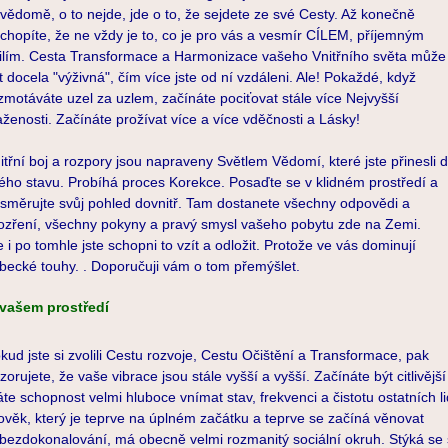
vědomě, o to nejde, jde o to, že sejdete ze své Cesty. Až konečně
chopíte, že ne vždy je to, co je pro vás a vesmír CÍLEM, příjemným
ilím. Cesta Transformace a Harmonizace vašeho Vnitřního světa může
t docela "výživná", čím více jste od ní vzdáleni. Ale! Pokaždé, když
zmotáváte uzel za uzlem, začínáte pociťovat stále více Nejvyšší
aženosti. Začínáte prožívat více a více vděčnosti a Lásky!
itřní boj a rozpory jsou napraveny Světlem Vědomí, které jste přinesli 
ého stavu. Probíhá proces Korekce. Posaďte se v klidném prostředí a
směrujte svůj pohled dovnitř. Tam dostanete všechny odpovědi a
ozření, všechny pokyny a pravý smysl vašeho pobytu zde na Zemi.
e i po tomhle jste schopni to vzít a odložit. Protože ve vás dominují
becké touhy. . Doporučuji vám o tom přemýšlet.
vašem prostředí
kud jste si zvolili Cestu rozvoje, Cestu Očištění a Transformace, pak
zorujete, že vaše vibrace jsou stále vyšší a vyšší. Začínáte být citlivější
te schopnost velmi hluboce vnímat stav, frekvenci a čistotu ostatních li
ověk, který je teprve na úplném začátku a teprve se začíná věnovat
bezdokonalování, má obecně velmi rozmanitý sociální okruh. Stýká se 