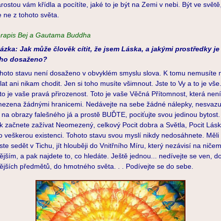
rostou vám křídla a pocítíte, jaké to je být na Zemi v nebi. Být ve světě
e ne z tohoto světa.
rapis Bej a Gautama Buddha
ázka: Jak může člověk cítit, že jsem Láska, a jakými prostředky je
oho dosaženo?
hoto stavu není dosaženo v obvyklém smyslu slova. K tomu nemusíte n
lat ani nikam chodit. Jen si toho musíte všimnout. Jste to Vy a to je vše
to je vaše pravá přirozenost. Toto je vaše Věčná Přítomnost, která není
ezena žádnými hranicemi. Nedávejte na sebe žádné nálepky, nesvazu
 na obrazy falešného já a prostě BUĎTE, pociťujte svou jedinou bytost.
k začnete zažívat Neomezený, celkový Pocit dobra a Světla, Pocit Lás
o veškerou existenci. Tohoto stavu svou myslí nikdy nedosáhnete. Měli
ste sedět v Tichu, jít hlouběji do Vnitřního Míru, který nezávisí na niče
ějším, a pak najdete to, co hledáte. Ještě jednou... nedívejte se ven, d
ějších předmětů, do hmotného světa. . . Podívejte se do sebe.