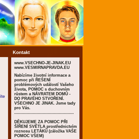
Kontakt
www.VSECHNO-JE-JINAK.EU
www.VESMIRNAPRAVDA.EU
Nabízíme životní informace a
pomoc při ŘEŠENÍ
problémových událostí Vašeho
života, POMOC s duchovním
růstem a NÁVRATEM DOMŮ -
íte
DO PRAVÉHO STVOŘENÍ.
VŠECHNO JE JINAK. Jsme tady
pro Vás.
................................................
DĚKUJEME ZA POMOC PŘI
ŠÍŘENÍ SVĚTLA prostřednictvím
roznosu LETÁKŮ (záložka VAŠE
POMOC VŠEM)