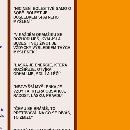
"NIC NENÍ BOLESTIVÉ SAMO O
SOBĚ. BOLEST JE
DŮSLEDKEM ŠPATNÉHO
MYŠLENÍ"
"V KAŽDÉM OKAMŽIKU SE
ROZHODUJEŠ, KÝM JSI A
BUDEŠ. TVŮJ ŽIVOT JE
do
VŽDYCKY VÝSLEDKEM TVÝCH
MYŠLENEK."
"LÁSKA JE ENERGIE, KTERÁ
ROZŠIŘUJE, OTVÍRÁ,
ODHALUJE, SDÍLÍ A LÉČÍ"
"NEJVYŠŠÍ MYŠLENKA JE
VŽDY TA, KTERÁ OBSAHUJE
RADOST, LÁSKU, PRAVDU"
"ČEMU SE BRÁNÍŠ, TO
 a
PŘETRVÁVÁ. NA CO SE DÍVÁŠ,
dí.
TO ZMIZÍ."
s