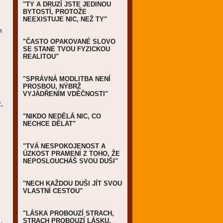
"TY A DRUZÍ JSTE JEDINOU
BYTOSTÍ, PROTOŽE
NEEXISTUJE NIC, NEŽ TY"
m
"ČASTO OPAKOVANÉ SLOVO
SE STANE TVOU FYZICKOU
REALITOU"
"SPRÁVNÁ MODLITBA NENÍ
PROSBOU, NÝBRŽ
VYJÁDŘENÍM VDĚČNOSTI"
z,
"NIKDO NEDĚLÁ NIC, CO
NECHCE DĚLAT"
"TVÁ NESPOKOJENOST A
ÚZKOST PRAMENÍ Z TOHO, ŽE
NEPOSLOUCHÁŠ SVOU DUŠI"
"NECH KAŽDOU DUŠI JÍT SVOU
VLASTNÍ CESTOU"
"LÁSKA PROBOUZÍ STRACH,
STRACH PROBOUZÍ LÁSKU,