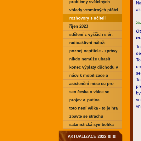
problémy světelných
Na
al
pracovníků
vhledy vesmírných přátel
rozhovory s učiteli
Se
říjen 2023
Ot
sdělení z vyšších sfér:
t
jak se z toho dostat
radioaktivní nálož:
To
květen 2023
poznej nepřítele - zprávy
dě
z vyšších dimenzí
nikdo nemůže uhasit
To
om
oheň
konec výplaty důchodu v
se
hotovosti - další krok k
nácvik mobilizace a
Ta
total control
odvodu branců v čr.
asistenční mise eu pro
pr
fialova
ukrajinu - je to tady!
sen česka o válce se
by
vn
ukropropagandistická
naplňuje
projev v. putina
vn
blamáž
21.2.2023
toto není válka - to je hra
zbavte se strachu
satanistická symbolika
čaputová-pavel
AKTUALIZACE 2022 !!!!!!!