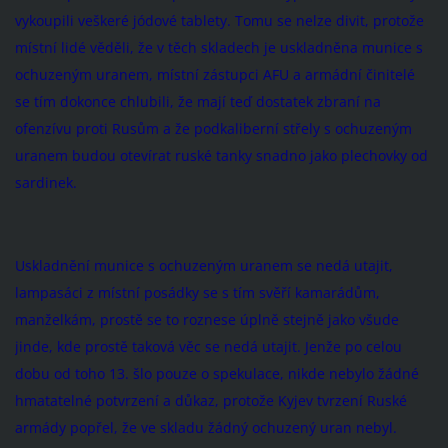
vykoupili veškeré jódové tablety. Tomu se nelze divit, protože
místní lidé věděli, že v těch skladech je uskladněna munice s
ochuzeným uranem, místní zástupci AFU a armádní činitelé
se tím dokonce chlubili, že mají teď dostatek zbraní na
ofenzívu proti Rusům a že podkaliberní střely s ochuzeným
uranem budou otevírat ruské tanky snadno jako plechovky od
sardinek.
Uskladnění munice s ochuzeným uranem se nedá utajit,
lampasáci z místní posádky se s tím svěří kamarádům,
manželkám, prostě se to roznese úplně stejně jako všude
jinde, kde prostě taková věc se nedá utajit. Jenže po celou
dobu od toho 13. šlo pouze o spekulace, nikde nebylo žádné
hmatatelné potvrzení a důkaz, protože Kyjev tvrzení Ruské
armády popřel, že ve skladu žádný ochuzený uran nebyl.