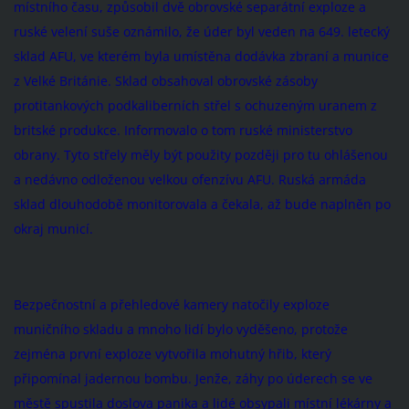
místního času, způsobil dvě obrovské separátní exploze a
ruské velení suše oznámilo, že úder byl veden na 649. letecký
sklad AFU, ve kterém byla umístěna dodávka zbraní a munice
z Velké Británie. Sklad obsahoval obrovské zásoby
protitankových podkaliberních střel s ochuzeným uranem z
britské produkce. Informovalo o tom ruské ministerstvo
obrany. Tyto střely měly být použity později pro tu ohlášenou
a nedávno odloženou velkou ofenzívu AFU. Ruská armáda
sklad dlouhodobě monitorovala a čekala, až bude naplněn po
okraj municí.
Bezpečnostní a přehledové kamery natočily exploze
muničního skladu a mnoho lidí bylo vyděšeno, protože
zejména první exploze vytvořila mohutný hřib, který
připomínal jadernou bombu. Jenže, záhy po úderech se ve
městě spustila doslova panika a lidé obsypali místní lékárny a