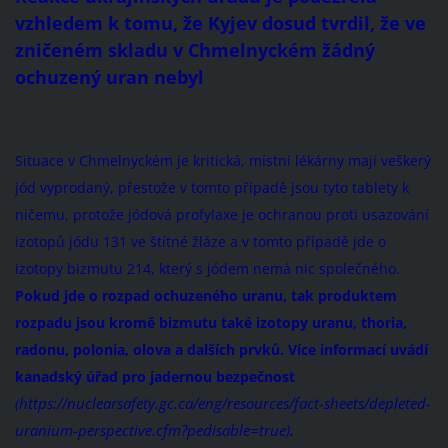
vzhledem k tomu, že Kyjev dosud tvrdil, že ve
zničeném skladu v Chmelnyckém žádný
ochuzený uran nebyl
Situace v Chmelnyckém je kritická, místní lékárny mají veškerý
jód vyprodaný, přestože v tomto případě jsou tyto tablety k
ničemu, protože jódová profylaxe je ochranou proti usazování
izotopů jódu 131 ve štítné žláze a v tomto případě jde o
izotopy bizmutu 214, který s jódem nemá nic společného.
Pokud jde o rozpad ochuzeného uranu, tak produktem
rozpadu jsou kromě bizmutu také izotopy uranu, thoria,
radonu, polonia, olova a dalších prvků. Více informací uvádí
kanadský úřad pro jadernou bezpečnost
https://nuclearsafety.gc.ca/eng/resources/fact-sheets/depleted-
(
uranium-perspective.cfm?pedisable=true)
.