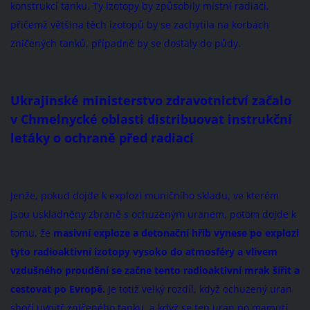
konstrukcí tanku. Ty izotopy by způsobily místní radiaci,
přičemž většina těch izotopů by se zachytila na korbách
zničených tanků, případně by se dostaly do půdy.
Ukrajinské ministerstvo zdravotnictví začalo
v Chmelnycké oblasti distribuovat instrukční
letáky o ochraně před radiací
Jenže, pokud dojde k explozi muničního skladu, ve kterém
jsou uskladněny zbraně s ochuzeným uranem, potom dojde k
tomu, že
masivní exploze a detonační hřib vynese po explozi
tyto radioaktivní izotopy vysoko do atmosféry a vlivem
vzdušného proudění se začne tento radioaktivní mrak šířit a
cestovat po Evropě.
Je totiž velký rozdíl, když ochuzený uran
shoří uvnitř zničeného tanku, a když se ten uran po mamutí