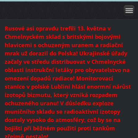
Rusové asi opravdu trefili 13. května v
Chmelnyckém sklad s britskými bojovými
hlavicemi s ochuzeným uranem a radiační
mrak už dorazil do Polska! Ukrajinské úřady
začaly ve středu distribuovat v Chmelnycké
oblasti instrukční letáky pro obyvatelstvo na
omezení dopadů radiace! Monitorovací
stanice v polské Lublini hlásí enormní nárůst
izotopů bizmutu, který vzniká rozpadem
ochuzeného uranu! V důsledku exploze
muničního skladu se radioaktivní izotopy
dostaly vysoko do atmosféry, což by se na
bojišti při běžném použití proti tankům
zřejmě nestalo!