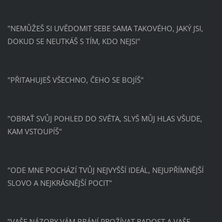
"NEMŮŽEŠ SI UVĚDOMIT SEBE SAMA TAKOVÉHO, JAKÝ JSI,
DOKUD SE NEUTKÁŠ S TÍM, KDO NEJSI"
"PŘITAHUJEŠ VŠECHNO, ČEHO SE BOJÍŠ"
"OBRAŤ SVŮJ POHLED DO SVĚTA, SLYŠ MŮJ HLAS VŠUDE,
KAM VSTOUPÍŠ"
"ODE MNE POCHÁZÍ TVŮJ NEJVYŠŠÍ IDEÁL, NEJUPŘÍMNĚJŠÍ
SLOVO A NEJKRÁSNĚJŠÍ POCIT"
"VAŠE NÁZORY VÁM BRÁNÍ PROŽÍVAT RADOST A VAŠE