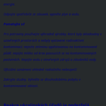
energie.
Odpojte spotřebiče ze zásuvek, vypněte plyn a vodu.
Pamatujte si!
Pro potraviny používejte výhradně výrobky, které byly skladovány v
uzavřených prostorách a nebyly vystavené radioaktivní
kontaminaci; nejezte zeleninu vypěstovanou na kontaminované
půdě; nepijte mléko od krav pasoucích se na kontaminovaných
pastvinách. Nepijte vodu z otevřených zdrojů a zásobníků vody.
Oficiální oznámení ohledně radiačního nebezpečí:
Zakryjte studny. Vyhněte se dlouhodobému pobytu v
kontaminované oblasti.
Reakce ukrajinských úřadů je podezřelá