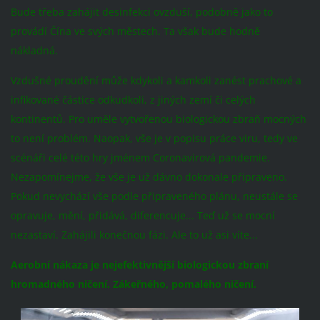
Bude třeba zahájit desinfekci ovzduší, podobně jako to
provádí Čína ve svých městech. Ta však bude hodně
nákladná.
Vzdušné proudění může kdykoli a kamkoli zanést prachové a
infikované částice odkudkoli, z jiných zemí či celých
kontinentů. Pro uměle vytvořenou biologickou zbraň mocných
to není problém. Naopak, vše je v popisu práce viru, tedy ve
scénáři celé této hry jménem Coronavirová pandemie.
Nezapomínejme, že vše je už dávno dokonale připraveno.
Pokud nevychází vše podle připraveného plánu, neustále se
opravuje, mění, přidává, diferencuje... Teď už se mocní
nezastaví. Zahájili konečnou fázi. Ale to už asi víte...
Aerobní nákaza je nejefektivnější biologickou zbraní
hromadného ničení. Zákeřného, pomalého ničení.