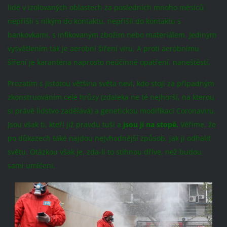
lidé v izolovaných oblastech za posledních mnoho měsíců
nepřišli s nikým do kontaktu, nepřišli do kontaktu s
bankovkami, s infikovaným zbožím nebo materiálem. Jediným
vysvětlením tak je aerobní šíření viru. A proti aerobnímu
šíření je karanténa naprosto neúčinné opatření, naneštěstí.
Prozatím s jistotou většina světa neví, kdo stojí za případným
zkonstruováním celé hrůzy (zdaleka ne té nejhorší, na kterou
si právě lidstvo zadělává) a genetickou modifikací Coronaviru.
Jsou však ti, kteří již pravdu tuší a
jsou jí na stopě.
Věříme, že
po důkazech
také najdou nejvhodnější způsob, jak ji odhalit
světu. Otázkou však je, zda-li to stihnou dříve, než budou
sami umlčeni.