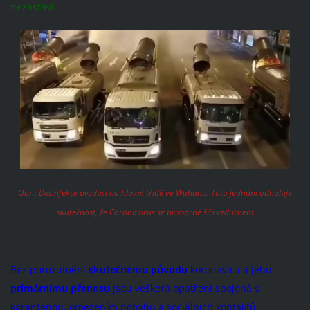
nezastaví.
Obr.: Desinfekce ovzduší na hlavní třídě ve Wuhanu. Toto jednání odhaluje
skutečnost, že Coronavirus se primárně šíří vzduchem
Bez porozumění
skutečnému původu
koronaviru a jeho
primárnímu přenosu
jsou veškerá opatření spojená s
karanténou, omezením pohybu a sociálních kontaktů