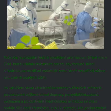
Toto vše je prozatím jediné vysvětlení pro masivní šíření viru v
Číně, která udělala maximum pro to, aby tomuto šíření
zabránila (na rozdíl od ostatních zemí, které neudělaly vůbec
nic, včetně veselých USA).
Po vyhlášení stavu absolutní karantény v čínských městech,
po zastavení veškeré tamní dopravy, po vyhlášení zákazů
vycházení a po obklíčení měst čínskou armádou se virus
nadále šířil další tři měsíce, a to i v místech, kde prokazatelně