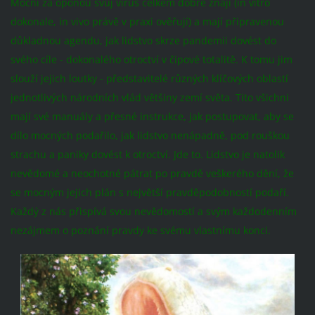
Mocní za oponou svůj virus celkem dobře znají (in vitro
dokonale, in vivo právě v praxi ověřují) a mají připravenou
důkladnou agendu, jak lidstvo skrze pandemii dovést do
svého cíle - dokonalého otroctví v čipové totalitě. K tomu jim
slouží jejich loutky - představitelé různých klíčových oblastí
jednotlivých národních vlád většiny zemí světa. Tito všichni
mají své manuály a přesné instrukce, jak postupovat, aby se
dílo mocných podařilo, jak lidstvo nenápadně, pod rouškou
strachu a paniky dovést k otroctví. Jde to. Lidstvo je natolik
nevědomé a neochotné pátrat po pravdě veškerého dění, že
se mocným jejich plán s největší pravděpodobností podaří.
Každý z nás přispívá svou nevědomostí a svým každodenním
nezájmem o poznání pravdy ke svému vlastnímu konci.