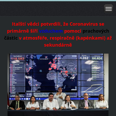
Italští vědci potvrdili, že Coronavirus se
primárně šíří
vzduchem
pomocí
prachových
částic
v atmosféře, respiračně (kapénkami) až
sekundárně