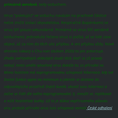
primárně aerobně
, tedy vzduchem.
Virus "poletující" ve vzduchu navázán na prachové částice
nelze zničit izolací obyvatelstva.
Respiračně (kapénkami) se
virus šíří pouze sekundárně. Primárně se virus šíří aerobně
(vzduchem).
Jednoduše řečeno virus si počká, až se lidé zase
objeví, až za ním do těch ulic přijdou. A oni přijdou vždy. Nové
ohnisko nákazy v Chu-nan (duben 2020) to jen potvrzuje.
(Podle zveřejněných vědeckých studií těch, kteří se již pravdy
nebojí, tento uměle vytvořený virus dokáže to, co přírodní ne.
Mimo hostitele má naprogramovánu schopnost hibernace, kdy své
životní funkce vypne na minimum a jakmile se dostane do
odpovídajícího prostředí živých buněk, ukončí svou hibernaci a
začne se řídit dle svého naprogramování, tj. množit se, replikovat
a ničit hostitelské buňky. Už to je důkaz nepřirozeného původu
viru, protože přírodní virus tuto schopnost nemá!)
České odhalení