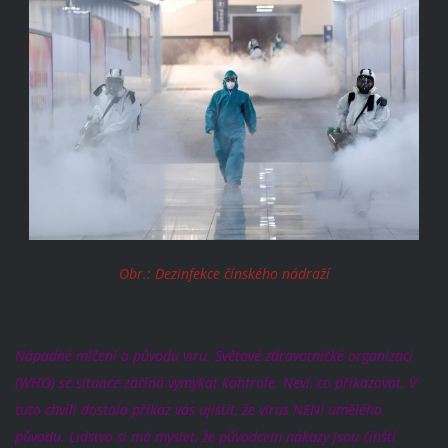
Obr.: Dezinfekce čínského nádraží
Nápadné mlčení o původu viru. Světové zdravotnické organizaci
(WHO) se situace začíná vymykat kontrole. Neví, co přikazovat. V
tuto chvíli dostala příkaz vás ujistit, že virus NENÍ umělého
původu. Lidstvo si má myslet, že původcem nákazy jsou čínští