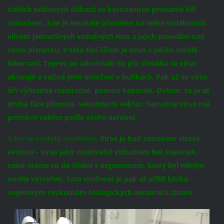
dalších světových důkazů se koronavirus primárně šíří
vzduchem, kde je neustále přenášen na velké vzdálenosti
vlivem jednotlivých vzdušných mas a jejich proudění nad
celou planetou.
V této fázi šíření je virus v jakési umělé
hibernaci. Teprve po vdechnutí do plic člověka se virus
aktivuje a začíná jeho množení v buňkách. Pak už se virus
šíří výhradně respiračně, pomocí kapének. Ovšem, to je až
druhá fáze přenosu, sekundární vektor. Samotný virus má
primární vektor podle všeho aerobní.
A tak se naskýtá vysvětlení.
Virus je buď zázrakem virové
evoluce - virus jako cestovatel vzduchem bez kapének,
nebo máme co do činění s organismem, který byl někým
uměle vytvořen. Tato možnost je pak až příliš blízko
vojenským výzkumům biologických aerobních zbraní.