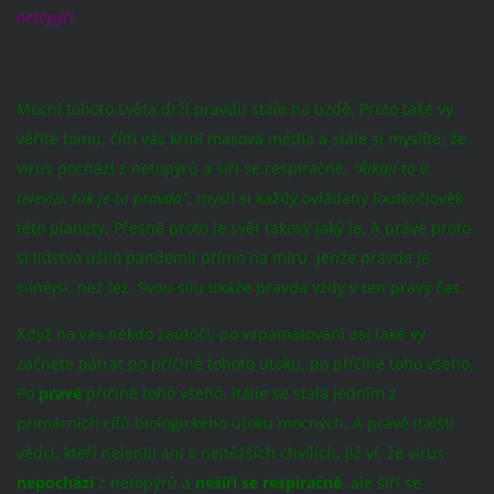
netopýři.
Mocní tohoto světa drží pravdu stále na uzdě. Proto také vy
věříte tomu, čím vás krmí masová média a stále si myslíte, že
virus pochází z netopýrů a šíří se respiračně.
"Říkají to v
televizi, tak je to pravda"
, myslí si každý ovládaný loutkočlověk
této planety. Přesně proto je svět takový jaký je. A právě proto
si lidstvo ušilo pandemii přímo na míru. Jenže pravda je
silnější, než lež. Svou sílu ukáže pravda vždy v ten pravý čas.
Když na vás někdo zaútočí, po vzpamatování asi také vy
začnete pátrat po příčině tohoto útoku, po příčině toho všeho.
Po
pravé
příčině toho všeho. Itálie se stala jedním z
primárních cílů biologického útoku mocných. A právě italští
vědci, kteří nelenili ani v nejtěžších chvílích, již ví, že virus
nepochází
z netopýrů a
nešíří se respiračně
, ale šíří se