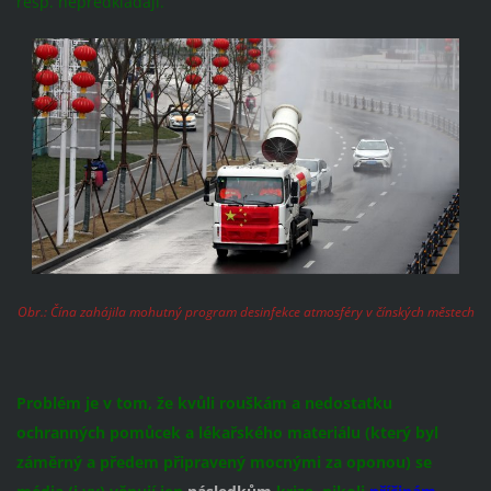
resp. nepředkládají.
Obr.: Čína zahájila mohutný program desinfekce atmosféry v čínských městech
Problém je v tom, že kvůli rouškám a nedostatku
ochranných pomůcek a lékařského materiálu (který byl
záměrný a předem připravený mocnými za oponou) se