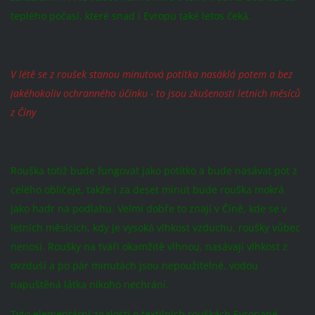
teplého počasí, které snad i Evropu také letos čeká.
V létě se z roušek stanou minutová potítka nasáklá potem a bez
jakéhokoliv ochranného účinku - to jsou zkušenosti letních měsíců
z Číny
Rouška totiž bude fungovat jako potítko a bude nasávat pot z
celého obličeje, takže i za deset minut bude rouška mokrá
jako hadr na podlahu. Velmi dobře to znají v Číně, kde se v
letních měsících, kdy je vysoká vlhkost vzduchu, roušky vůbec
nenosí. Roušky na tváři okamžitě vlhnou, nasávají vlhkost z
ovzduší a po pár minutách jsou nepoužitelné, vodou
napuštěná látka nikoho nechrání.
Tyto elementární znalosti o textilních rouškách Evropané