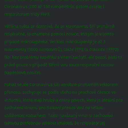
Coronavirus (100 až 150 nanometrů), potom projde i
respirátorem třídy FFP3.
Většina světa se domnívá, že se koronavirus šíří primárně
respiračně, to znamená pomocí nosiče, kterým je v tomto
případě mikrokapénka. Velikost mikrokapénky je až 3
mikrometry (3000 nanometrů), takže FFP3 (a dokonce i FFP2)
filtr bez problému kapénku s virem zachytí, ale pozor, platí to
právě pouze v případě šíření viru touto respirační cestou
(kapénkové nosiče).
Pokud se ale Coronavirus šíří aerobně primárním vektorem
přenosu, zachycuje se podle všeho na prachové částice ve
vzduchu, které mají hrubý a drsný povrch, který je ideální pro
zachycení virionu pro dálkový přenos viru na velkou
vzdálenost vzduchem. Takto navázaný virus si zachovává
takovou potřebnou velikost (malost), že respirátor jej