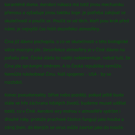
karanténě doma. Aerobní nákaza má totiž jinou mechaniku
přenosu a vyžaduje jinou taktiku boje. Je potřeba zabývat se
skutečností a poučit se. Poučit se od těch, kteří jsou krok před
námi. Je nejvyšší čas řešit dezinfekci atmosféry.
Čína již dávno pochopila, o co ve skutečnosti v této biologické
válce mocným jde. Desinfekce atmosféry je v Číně dávno na
pořadu dne. Česká vláda to raději nekomentuje, neboť tuší, že
Čína jde správným směrem. A to Česká republika nemůže.
Nemůže následovat Čínu. Náš spojenec - USA - by se
rozzlobil.
Konec pseudoreality. Dříve nebo později, pokud ještě bude
stále ve hře záchrana lidských životů, budeme muset udělat
totéž, co v Číně. Aerobní viry mohou v atmosféře vydržet i
dlouhé roky, protože prachové částice fungují jako houba a
zdroj živin, do kterých se virus může zavrtat jako do nosiče.