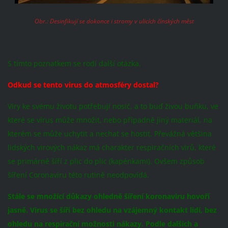
Obr.: Desinfikují se dokonce i stromy v ulicích čínských měst
S tímto poznatkem se rodí další otázka.
Odkud se tento virus do atmosféry dostal?
Viry ke svému životu potřebují nosič, a to buď živou buňku, ve
které se virus může množit, nebo případně jiný materiál, na
kterém se může uchytit a nechat se hostit. Převážná většina
lidských virových nákaz má charakter respiračních virů, které
se primárně šíří z plic do plic (kapénkami). Ovšem způsob
šíření Coronaviru této rutině neodpovídá.
Stále se množící důkazy ohledně šíření koronaviru hovoří
jasně. Virus se šíří bez ohledu na vzájemný kontakt lidí, bez
ohledu na respirační možnosti nákazy. Podle dalších a