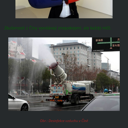
Zkušenosti z Číny vyvolávají znepokojení, ale každý mlčí.
Obr.: Desinfekce vzduchu v Číně