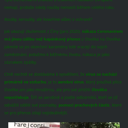
nemají, protože nikdy roušky nenosili během celého roku.
Roušky, neroušky, ale hovoříme vůbec o ochraně?
Jak ukazují zkušenosti z Číny (jaro 2020),
nákaza Coronavirem
má jinou zálibu než kapénkový přenos
z člověka na člověka.
Jakmile se po skončení karantény lidé vracejí do svých
zaměstnání, potažmo k běžnému životu, nákaza je jako
zázrakem zpátky.
Chtě nechtě se dostáváme k vysvětlení, že
virus se nachází
primárně ve vzduchu
, je to
aerobní virus
, který používá plíce
člověka jen jako množírnu, ale pro své přežití
člověka
nepotřebuje
. Šíří se aerobně a podle odborníků, kteří se již
odvážili sdělit své poznatky,
pomocí prachových částic
, které
se pro přenos zdají nejideálnější.