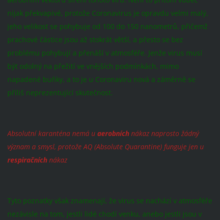
nijak překvapivé, protože Coronavirus je opravdu velmi malý,
jeho velikost se pohybuje od 100 do 150 nanometrů, přičemž
prachové částice jsou až stokrát větší, a přesto se bez
problému pohybují a přenáší v atmosféře. Jenže virus musí
být odolný na přežití ve vnějších podmínkách, mimo
napadené buňky, a to je u Coronaviru nová a záměrně se
příliš neprezentující skutečnost.
Absolutní karanténa nemá u
aerobních
nákaz naprosto žádný
význam a smysl, protože AQ (Absolute Quarantine) funguje jen u
respiračních
nákaz
Tyto poznatky však znamenají, že virus se nachází v atmosféře
nezávisle na tom, jestli lidé chodí venku, anebo jestli jsou v