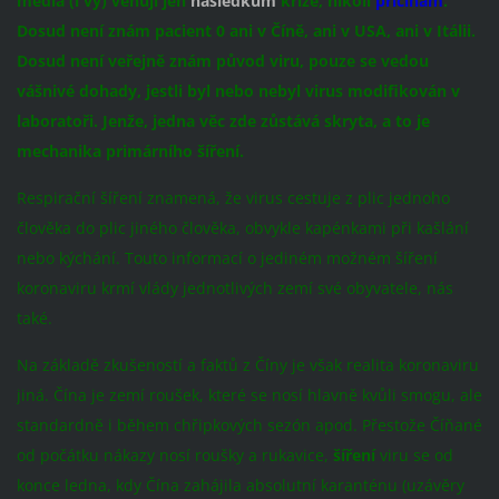
média (i vy) věnují jen
následkům
krize, nikoli
příčinám
.
Dosud není znám pacient 0 ani v Číně, ani v USA, ani v Itálii.
Dosud není veřejně znám původ viru, pouze se vedou
vášnivé dohady, jestli byl nebo nebyl virus modifikován v
laboratoři. Jenže, jedna věc zde zůstává skryta, a to je
mechanika primárního šíření.
Respirační šíření znamená, že virus cestuje z plic jednoho
člověka do plic jiného člověka, obvykle kapénkami při kašlání
nebo kýchání. Touto informací o jediném možném šíření
koronaviru krmí vlády jednotlivých zemí své obyvatele, nás
také.
Na základě zkušeností a faktů z Číny je však realita koronaviru
jiná. Čína je zemí roušek, které se nosí hlavně kvůli smogu, ale
standardně i během chřipkových sezón apod. Přestože Číňané
od počátku nákazy nosí roušky a rukavice,
šíření
viru se od
konce ledna, kdy Čína zahájila absolutní karanténu (uzávěry