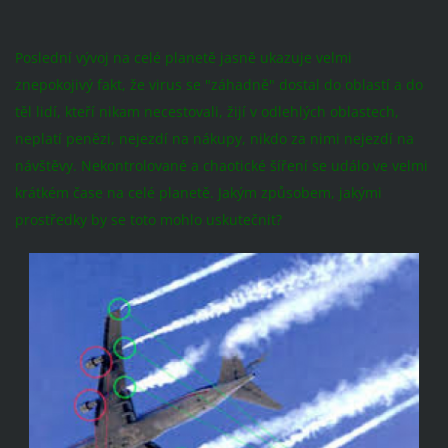
Poslední vývoj na celé planetě jasně ukazuje velmi
znepokojivý fakt, že virus se "záhadně" dostal do oblastí a do
těl lidí, kteří nikam necestovali, žijí v odlehlých oblastech,
neplatí penězi, nejezdí na nákupy, nikdo za nimi nejezdí na
návštěvy. Nekontrolované a chaotické šíření se událo ve velmi
krátkém čase na celé planetě. Jakým způsobem, jakými
prostředky by se toto mohlo uskutečnit?