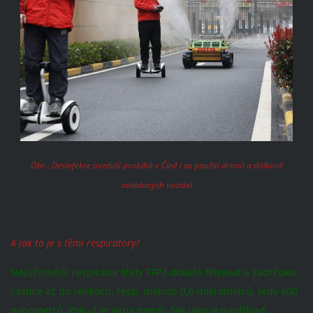
Obr.: Desinfekce ovzduší probíhá v Číně i za použití dronů a dálkově
ovládaných vozidel
A jak to je s těmi respirátory?
Nejúčinnější respirátor třídy FFP3 dokáže filtrovat a zadržovat
částice až do velikosti, resp. malosti 0,6 mikrometrů, tedy 600
nanometrů. Pokud je virus menší, tak jako je například