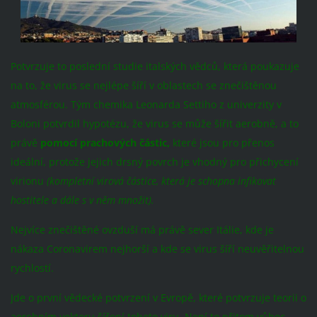
Potvrzuje to poslední studie italských vědců, která poukazuje
na to, že virus se nejlépe šíří v oblastech se znečištěnou
atmosférou. Tým chemika Leonarda Settiho z univerzity v
Boloni potvrdil hypotézu, že virus se může šířit aerobně, a to
právě
pomocí prachových částic,
které jsou pro přenos
ideální, protože jejich drsný povrch je vhodný pro přichycení
virionu
(kompletní virová částice, která je schopna infikovat
hostitele a dále s v něm množit).
Nejvíce znečištěné ovzduší má právě sever Itálie, kde je
nákaza Coronavirem nejhorší a kde se virus šíří neuvěřitelnou
rychlostí.
Jde o první vědecké potvrzení v Evropě, které potvrzuje teorii o
aerobním vektoru šíření tohoto viru. Není to přitom vůbec