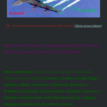
Obr.: Rozprašování smrtícího chemtrails (blíže záložka
Cílená otrava lidstva)
Aerobní šíření Coronaviru je jediným vysvětlením, proč se nemoc
dostala i do naprosto izolovaných míst naší planety
Děsivé informace
(kterými vás pochopitelně masmédia
nebudou nikdy zatěžovat)
z Ruska, ze Sibiře a z lesů Tajgy, z
čínského Tibetu, z ostrovů v Tichomoří, dokonce i v
Grónsku a na Islandu u domorodých obyvatel, a dokonce v
Kanadě u kmenů Inuitů, kteří žijí izolovaně od civilizace,
ukazují na skutečnost, že s velmi vysokou