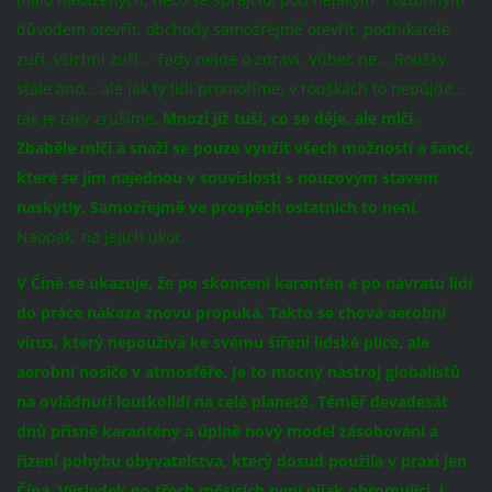
důvodem otevřít, obchody samozřejmě otevřít, podnikatelé
zuří, všichni zuří... Tady nejde o zdraví. Vůbec ne... Roušky
stále ano... ale jak ty lidi promoříme, v rouškách to nepůjde...
tak je taky zrušíme.
Mnozí již tuší, co se děje, ale mlčí.
Zbaběle mlčí a snaží se pouze využít všech možností a šancí,
které se jim najednou v souvislosti s nouzovým stavem
naskytly. Samozřejmě ve prospěch ostatních to není.
Naopak, na jejich úkor.
V Číně se ukazuje, že po skončení karantén a po návratu lidí
do práce nákaza znovu propuká. Takto se chová aerobní
virus, který nepoužívá ke svému šíření lidské plíce, ale
aerobní nosiče v atmosféře. Je to mocný nástroj globalistů
na ovládnutí loutkolidí na celé planetě.
Téměř devadesát
dnů přísné karantény a úplně nový model zásobování a
řízení pohybu obyvatelstva, který dosud použila v praxi jen
Čína. Výsledek po třech měsících není nijak ohromující, i