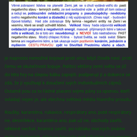
Je naprosto nemožné bojovat proti viru, když člověk neví, proti
čemu ve skutečnosti bojuje. Politici většiny zemí světa se již
do této hry na slepou bábu zapojili, podporují ji a dokonce se
zdá, že ji využívají k dosažení svých individuálních zájmů.
Ostatně jsou za to řádně placeni svými pány za oponou, kteří
ovládají nejen je, ale všechna světová média hlavního proudu.
Roušky, karanténa, rukavice, respirátory ano, poté respirátory
ne, desinfekce, karanténa ano, pak už ne, obchody zavřít,
některé nechat, hranice zavřít, po nátlaku mocných (máme
málo nakažených, něco se šprajclo) pod nějakým "rozumným"