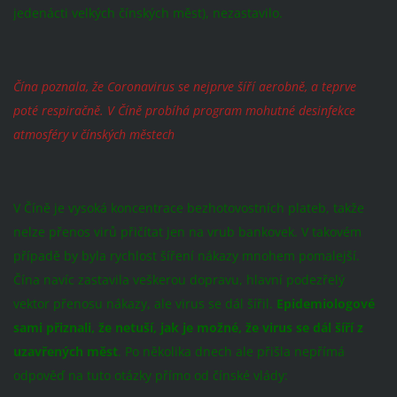
jedenácti velkých čínských měst), nezastavilo.
Čína poznala, že Coronavirus se nejprve šíří aerobně, a teprve
poté respiračně. V Číně probíhá program mohutné desinfekce
atmosféry v čínských městech
V Číně je vysoká koncentrace bezhotovostních plateb, takže
nelze přenos virů přičítat jen na vrub bankovek. V takovém
případě by byla rychlost šíření nákazy mnohem pomalejší.
Čína navíc zastavila veškerou dopravu, hlavní podezřelý
vektor přenosu nákazy, ale virus se dál šířil.
Epidemiologové
sami přiznali, že netuší, jak je možné, že virus se dál šíří z
uzavřených měst
. Po několika dnech ale přišla nepřímá
odpověď na tuto otázky přímo od čínské vlády: