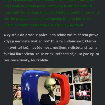
když vedl ke snížení počtu nemocných. Virus z ovzduší
nezmizel! Mainstream (média hlavního proudu) o tom mlčí.
Umlčet pravdu a obalit ji dokonalou lží, o to jde. O nic
jiného na tomto světě nejde. Ale kdo by se staral...
A vy stále do práce, z práce. Kdo řekne vašim dětem pravdu,
když ji nechcete znát ani vy? To je ta budoucnost, kterou
jim tvoříte? Lež, nevědomost, nezájem, nejistota, strach a
falešná iluze všeho, co se ve skutečnosti děje. To jste vy, to
jsou vaše životy, loutkolidé.