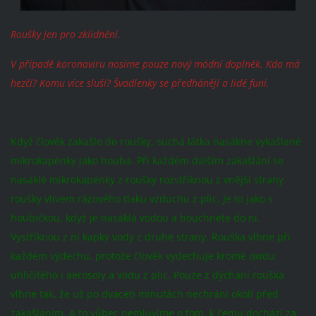
Roušky jen pro zklidnění.
V případě koronaviru nosíme pouze nový módní doplněk. Kdo má
hezčí? Komu více sluší? Švadlenky se předhánějí a lidé funí.
Když člověk zakašle do roušky, suchá látka nasákne vykašlané
mikrokapénky jako houba. Při každém dalším zakašlání se
nasáklé mikrokapénky z roušky rozstříknou z vnější strany
roušky vlivem rázového tlaku vzduchu z plic. Je to jako s
houbičkou, když je nasáklá vodou a bouchnete do ní.
Vystříknou z ní kapky vody z druhé strany. Rouška vlhne při
každém výdechu, protože člověk vydechuje kromě oxidu
uhličitého i aerosoly a vodu z plic. Pouze z dýchání rouška
vlhne tak, že už po dvaceti minutách nechrání okolí před
zakašláním. A to vůbec nemluvíme o tom, k čemu dochází za