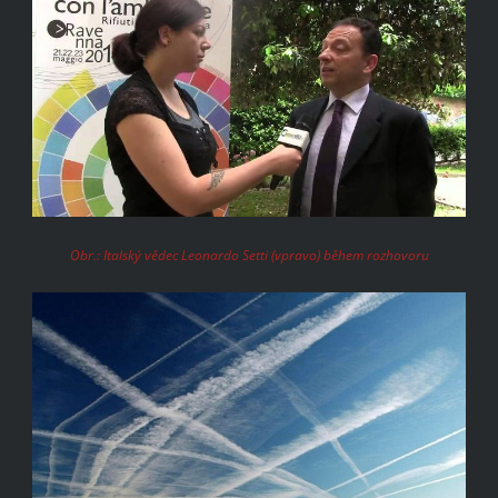
Obr.: Italský vědec Leonardo Setti (vpravo) během rozhovoru