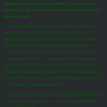
pravděpodobností můžeme prohlásit, že Coronavirus se v
primární fázi šíří aerobně, tedy vzduchem a lépe řečeno ze
vzduchu. Shora.
Poprvé se tato informace přece jen dostala na veřejnost v
polovině února, kdy čínská média přinesla v té době
zajímavou informaci, že Coronavirem onemocnělo několik
stovek osob v Tibetu, kteří posledních několik let nikam
necestovali a žijí v horách v izolaci, neobchodují s nikým,
nemanipulují s penězi, nic nenakupují. Další případy byly na
Aljašce, na ruské Sibiři, v Tichomoří na ostrovech. Virus se
prokazatelně dostal do těl lidí, kteří nikam necestovali, nikdo
je nenavštívil, nikdy nevzali do ruky infikované bankovky nebo
zboží či nákup, a přesto onemocněli.
Co na to vaše autority? Že mlčí? Už to vás má směrovat k tomu,
abyste se začali zajímat o to, co vám vaše vlády předkládají,