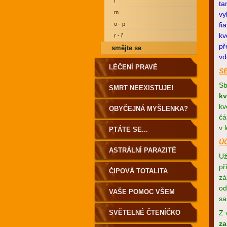
l
ta
m
vy
o - p
fi
kv
r - ř
př
smějte se
vd
LÉČENÍ PRAVÉ
S
Sb
SMRT NEEXISTUJE!
kv
kv
OBYČEJNÁ MYŠLENKA?
čá
v 
PTÁTE SE...
Ú
ASTRÁLNÍ PARAZITÉ
Už
př
ČIPOVÁ TOTALITA
zá
od
VAŠE POMOC VŠEM
sa
SVĚTELNÉ ČTENÍČKO
Z 
za