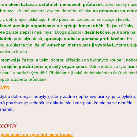
ronickém kataru a ostatních nemocech průdušek
. Jeho český náz
bromysl zřejmě vychází z velmi dobrého účinku
na nervovou soustav
j z dobromysli uklidňuje, tímto použitím částečně nahrazuje i kozlík,
lkově posiluje organismus a zlepšuje krevní oběh
. To jsou účinky,
eré zajisté zlepší i naši mysl. Droga působí i
dezinfekčně
, je
dobrá na
ludek
, proti plynatosti,
upravuje stolici a pomáhá proti křečím
. Pro
ny je důležitá tím, že při vynechání menstruace ji
vyvolává
, normalizuj
uvolňuje křeče.
bromysl je častou a velmi dobrou přísadou do bylinných koupelí, neboť
i
vnějším použití
posiluje celý organismus
. Velmi dobře se tyto účin
ojevují u neduživých dětí. Přidáváme ji také do inhalačních čajů při rým
řipce a zánětu průdušek.
ÁVĚR
když u dobromysli nebyly zjištěny žádné nepříznivé účinky, je to bylinka,
erá povzbuzuje a zlepšuje náladu, ale i zde platí, že nic by se nemělo
ehánět.
ECEPTÍK
jová směs na vyvolání menstruace