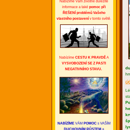
Nabízíme Vám životně důležité
informace a také
pomoc při
ŘEŠENÍ problémů
Vašeho
vlastního postavení
v tomto světě.
Nabízíme
CESTU K PRAVDĚ
A
VYSVOBOZENÍ SE Z PASTI
d
NEGATIVNÍHO STAVU.
hm
Ú
Lé
st
Po
h
kr
šp
NABÍZÍME
VÁM
POMOC
s VAŠÍM
ly
DUCHOVNÍM RŮSTEM
a