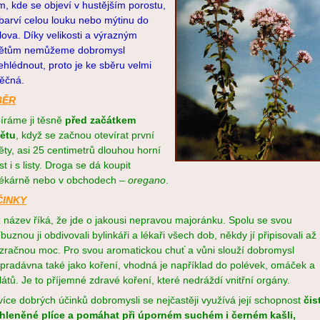
m, kde se objeví v hustějším porostu,
barví celou louku nebo mýtinu do
alova. Díky velikosti a výrazným
ětům nemůžeme dobromysl
ehlédnout, proto je ke sběru velmi
ěčná.
BĚR
íráme ji těsně
před začátkem
ětu
, když se začnou otevírat první
ěty, asi 25 centimetrů dlouhou horní
st i s listy. Droga se dá koupit
lékárně nebo v obchodech –
oregano
.
ČINKY
 název říká, že jde o jakousi nepravou majoránku. Spolu se svou
íbuznou ji obdivovali bylinkáři a lékaři všech dob, někdy jí připisovali až
zračnou moc. Pro svou aromatickou chuť a vůni slouží dobromysl
pradávna také jako koření, vhodná je například do polévek, omáček a
látů. Je to příjemné zdravé koření, které nedráždí vnitřní orgány.
více dobrých účinků dobromysli se nejčastěji využívá její schopnost
čist
hleněné plíce a pomáhat při úporném suchém i černém kašli,