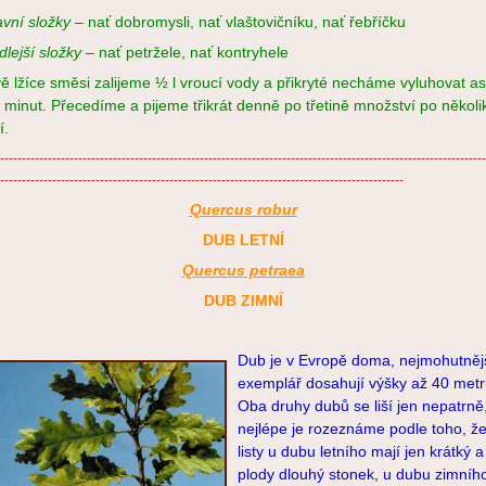
avní složky
– nať dobromysli, nať vlaštovičníku, nať řebříčku
dlejší složky
– nať petržele, nať kontryhele
ě lžíce směsi zalijeme ½ l vroucí vody a přikryté necháme vyluhovat as
 minut. Přecedíme a pijeme třikrát denně po třetině množství po několi
í.
----------------------------------------------------------------------------------------------------------------
---------------------------------------------------------------------------------------------
Quercus robur
DUB LETNÍ
Quercus petraea
DUB ZIMNÍ
Dub je v Evropě doma, nejmohutněj
exemplář dosahují výšky až 40 metr
Oba druhy dubů se liší jen nepatrně
nejlépe je rozeznáme podle toho, ž
listy u dubu letního mají jen krátký a
plody dlouhý stonek, u dubu zimníh