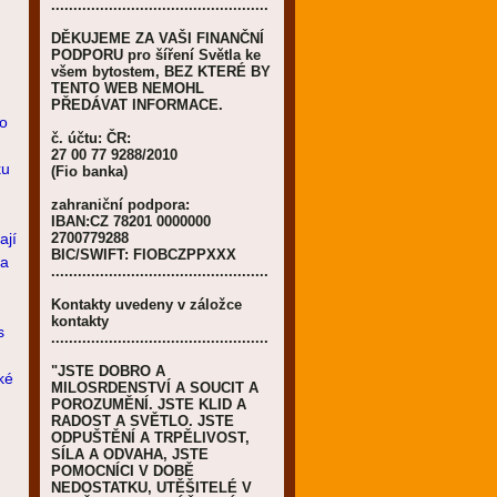
.................................................
DĚKUJEME ZA VAŠI FINANČNÍ
PODPORU pro šíření Světla ke
všem bytostem, BEZ KTERÉ BY
TENTO WEB NEMOHL
PŘEDÁVAT INFORMACE.
to
č. účtu: ČR:
27 00 77 9288/2010
ku
(Fio banka)
zahraniční podpora:
IBAN:CZ 78201 0000000
ají
2700779288
BIC/SWIFT: FIOBCZPPXXX
na
.................................................
Kontakty uvedeny v záložce
kontakty
s
.................................................
"JSTE DOBRO A
ké
MILOSRDENSTVÍ A SOUCIT A
POROZUMĚNÍ. JSTE KLID A
RADOST A SVĚTLO. JSTE
ODPUŠTĚNÍ A TRPĚLIVOST,
SÍLA A ODVAHA, JSTE
POMOCNÍCI V DOBĚ
NEDOSTATKU, UTĚŠITELÉ V