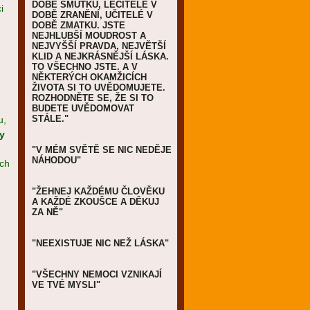
DOBĚ SMUTKU, LÉČITELÉ V
i
DOBĚ ZRANĚNÍ, UČITELÉ V
DOBĚ ZMATKU. JSTE
NEJHLUBŠÍ MOUDROST A
NEJVYŠŠÍ PRAVDA, NEJVĚTŠÍ
KLID A NEJKRÁSNĚJŠÍ LÁSKA.
TO VŠECHNO JSTE. A V
NĚKTERÝCH OKAMŽICÍCH
ŽIVOTA SI TO UVĚDOMUJETE.
ROZHODNĚTE SE, ŽE SI TO
BUDETE UVĚDOMOVAT
STÁLE."
u,
ky
"V MÉM SVĚTĚ SE NIC NEDĚJE
NÁHODOU"
ých
"ŽEHNEJ KAŽDÉMU ČLOVĚKU
A KAŽDÉ ZKOUŠCE A DĚKUJ
ZA NĚ"
"NEEXISTUJE NIC NEŽ LÁSKA"
"VŠECHNY NEMOCI VZNIKAJÍ
VE TVÉ MYSLI"