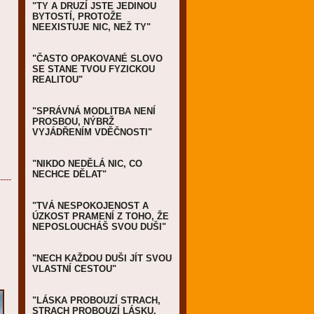
"TY A DRUZÍ JSTE JEDINOU
BYTOSTÍ, PROTOŽE
NEEXISTUJE NIC, NEŽ TY"
"ČASTO OPAKOVANÉ SLOVO
SE STANE TVOU FYZICKOU
REALITOU"
"SPRÁVNÁ MODLITBA NENÍ
PROSBOU, NÝBRŽ
VYJÁDŘENÍM VDĚČNOSTI"
"NIKDO NEDĚLÁ NIC, CO
NECHCE DĚLAT"
----
"TVÁ NESPOKOJENOST A
ÚZKOST PRAMENÍ Z TOHO, ŽE
NEPOSLOUCHÁŠ SVOU DUŠI"
"NECH KAŽDOU DUŠI JÍT SVOU
VLASTNÍ CESTOU"
"LÁSKA PROBOUZÍ STRACH,
STRACH PROBOUZÍ LÁSKU,