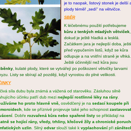
je to naopak, listový stonek je delší 
plody téměř „sedí“ na větvičce.
SBĚR
K léčebnému použití potřebujeme
kůru z tenkých mladých větviček
,
dokud je ještě hladká a lesklá.
Začátkem jara je nejlepší doba, ješt
před vypučením listů, když se kůra
odlupuje a na vnitřní straně je vlhká.
Ještě účinnější než kůra jsou
uběnky
, kulaté plody, které se vytvářejí po poškození větvičky larvami
yzu. Listy se sbírají až později, když vyrostou do plné velikosti.
ČINKY
čivá síla dubu byla známá a vážená od starověku. Zásluhou silně
ahujícího účinku patří dub mezi
nejlepší rostlinné léky na rány
.
užíváme ho proto hlavně vně,
osvědčený je na
sedací koupele při
emoroidech
, kde se příznivě projevuje také jeho schopnost
zastavova
vácení
. Dobře
rozvařená kůra nebo spařené listy
se přikládají na
atně se hojící rány, vředy, trhliny, křečové žíly a chronické poruc
mfatických uzlin
. Silný
odvar
slouží také k
vyplachování
při
zánětec