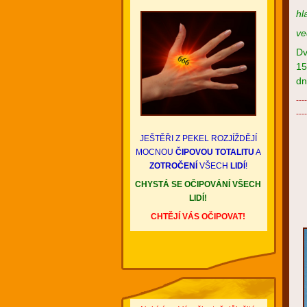
hl
ve
Dv
15
dn
----
----
JEŠTĚŘI Z PEKEL ROZJÍŽDĚJÍ
MOCNOU
ČIPOVOU TOTALITU
A
ZOTROČENÍ
VŠECH
LIDÍ
!
CHYSTÁ SE OČIPOVÁNÍ VŠECH
LIDÍ!
CHTĚJÍ VÁS OČIPOVAT!