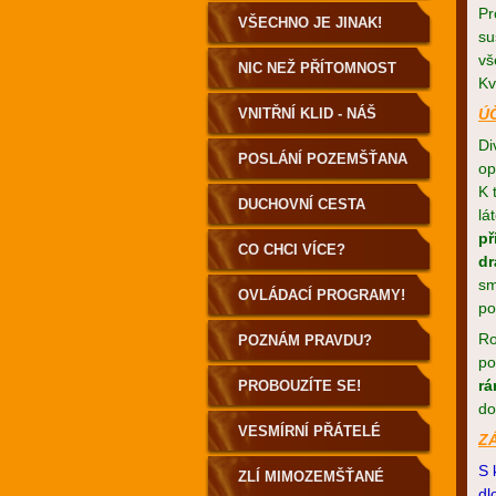
Pr
VŠECHNO JE JINAK!
su
vš
NIC NEŽ PŘÍTOMNOST
Kv
VNITŘNÍ KLID - NÁŠ
Ú
Di
DOMOV
POSLÁNÍ POZEMŠŤANA
op
K 
DUCHOVNÍ CESTA
lá
př
POZEMŠŤANA
CO CHCI VÍCE?
dr
sm
OVLÁDACÍ PROGRAMY!
po
Ro
POZNÁM PRAVDU?
po
rá
PROBOUZÍTE SE!
do
VESMÍRNÍ PŘÁTELÉ
Z
S 
ZLÍ MIMOZEMŠŤANÉ
dl