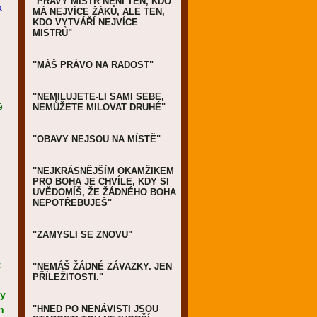
"PRAVÝ MISTR NENÍ TEN, KDO
a
MÁ NEJVÍCE ŽÁKŮ, ALE TEN,
KDO VYTVÁŘÍ NEJVÍCE
MISTRŮ"
"MÁŠ PRÁVO NA RADOST"
"NEMILUJETE-LI SAMI SEBE,
ě
NEMŮŽETE MILOVAT DRUHÉ"
"OBAVY NEJSOU NA MÍSTĚ"
"NEJKRÁSNĚJŠÍM OKAMŽIKEM
PRO BOHA JE CHVÍLE, KDY SI
UVĚDOMÍŠ, ŽE ŽÁDNÉHO BOHA
NEPOTŘEBUJEŠ"
"ZAMYSLI SE ZNOVU"
t
"NEMÁŠ ŽÁDNÉ ZÁVAZKY. JEN
PŘÍLEŽITOSTI."
hy
h
"HNED PO NENÁVISTI JSOU