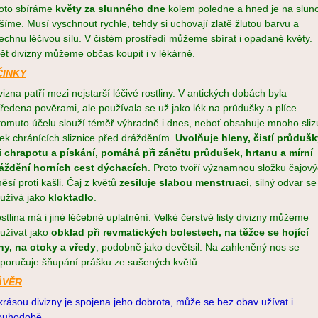
oto sbíráme
květy za slunného dne
kolem poledne a hned je na slunc
šíme. Musí vyschnout rychle, tehdy si uchovají zlatě žlutou barvu a
echnu léčivou sílu. V čistém prostředí můžeme sbírat i opadané květy.
ět divizny můžeme občas koupit i v lékárně.
ČINKY
vizna patří mezi nejstarší léčivé rostliny. V antických dobách byla
ředena pověrami, ale používala se už jako lék na průdušky a plíce.
tomuto účelu slouží téměř výhradně i dnes, neboť obsahuje mnoho sliz
tek chránících sliznice před drážděním.
Uvolňuje hleny, čistí průduš
i chrapotu a pískání, pomáhá při zánětu průdušek, hrtanu a mírní
áždění horních cest dýchacích
. Proto tvoří významnou složku čajov
ěsí proti kašli. Čaj z květů
zesiluje slabou menstruaci
, silný odvar se
užívá jako
kloktadlo
.
stlina má i jiné léčebné uplatnění. Velké čerstvé listy divizny můžeme
užívat jako
obklad při revmatických bolestech, na těžce se hojící
ny, na otoky a vředy
, podobně jako devětsil. Na zahleněný nos se
poručuje šňupání prášku ze sušených květů.
ÁVĚR
krásou divizny je spojena jeho dobrota, může se bez obav užívat i
ouhodobě.