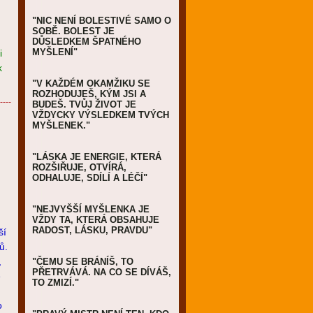
"NIC NENÍ BOLESTIVÉ SAMO O
SOBĚ. BOLEST JE
DŮSLEDKEM ŠPATNÉHO
MYŠLENÍ"
i
k
"V KAŽDÉM OKAMŽIKU SE
ROZHODUJEŠ, KÝM JSI A
----
BUDEŠ. TVŮJ ŽIVOT JE
VŽDYCKY VÝSLEDKEM TVÝCH
MYŠLENEK."
"LÁSKA JE ENERGIE, KTERÁ
ROZŠIŘUJE, OTVÍRÁ,
ODHALUJE, SDÍLÍ A LÉČÍ"
"NEJVYŠŠÍ MYŠLENKA JE
VŽDY TA, KTERÁ OBSAHUJE
RADOST, LÁSKU, PRAVDU"
ší
ů.
,
"ČEMU SE BRÁNÍŠ, TO
PŘETRVÁVÁ. NA CO SE DÍVÁŠ,
e
TO ZMIZÍ."
o