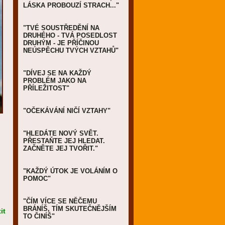
LÁSKA PROBOUZÍ STRACH..."
"TVÉ SOUSTŘEDĚNÍ NA
DRUHÉHO - TVÁ POSEDLOST
DRUHÝM - JE PŘÍČINOU
NEÚSPĚCHU TVÝCH VZTAHŮ"
"DÍVEJ SE NA KAŽDÝ
PROBLÉM JAKO NA
PŘÍLEŽITOST"
"OČEKÁVÁNÍ NIČÍ VZTAHY"
"HLEDÁTE NOVÝ SVĚT.
PŘESTAŇTE JEJ HLEDAT.
ZAČNĚTE JEJ TVOŘIT."
"KAŽDÝ ÚTOK JE VOLÁNÍM O
POMOC"
"ČÍM VÍCE SE NĚČEMU
BRÁNÍŠ, TÍM SKUTEČNĚJŠÍM
it
TO ČINÍŠ"