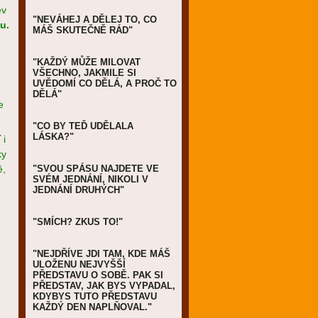
ev
"NEVÁHEJ A DĚLEJ TO, CO
u.
MÁŠ SKUTEČNĚ RÁD"
"KAŽDÝ MŮŽE MILOVAT
VŠECHNO, JAKMILE SI
UVĚDOMÍ CO DĚLÁ, A PROČ TO
DĚLÁ"
e
"CO BY TEĎ UDĚLALA
LÁSKA?"
 i
ky
ě,
"SVOU SPÁSU NAJDETE VE
SVÉM JEDNÁNÍ, NIKOLI V
JEDNÁNÍ DRUHÝCH"
"SMÍCH? ZKUS TO!"
"NEJDŘÍVE JDI TAM, KDE MÁŠ
ULOŽENU NEJVYŠŠÍ
PŘEDSTAVU O SOBĚ. PAK SI
PŘEDSTAV, JAK BYS VYPADAL,
KDYBYS TUTO PŘEDSTAVU
KAŽDÝ DEN NAPLŇOVAL."