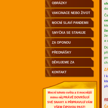
OBRÁZKY
ch
do
VAKCINACE NEBO ŽIVOT
Ča
ce
MOCNÍ SLAVÍ PANDEMII
kt
ža
SMYČKA SE STAHUJE
že
a 
ZA OPONOU
Do
př
PŘEDNÁŠKY
pr
DĚKUJEME ZA
ch
Z
PODPORU
KONTAKT
I 
kt
př
Mocní tohoto světa a ti mocnější
mimo něj PRÁVĚ DOVRŠUJÍ
R
SVÉ SNAHY A PŘIPRAVUJÍ VÁM
Ča
VŠEM ČIPOVOU PAST!