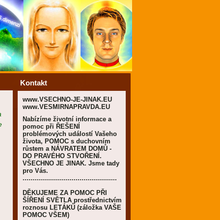
Kontakt
www.VSECHNO-JE-JINAK.EU
www.VESMIRNAPRAVDA.EU
a
Nabízíme životní informace a
e
pomoc při ŘEŠENÍ
problémových událostí Vašeho
života, POMOC s duchovním
růstem a NÁVRATEM DOMŮ -
DO PRAVÉHO STVOŘENÍ.
VŠECHNO JE JINAK. Jsme tady
pro Vás.
................................................
DĚKUJEME ZA POMOC PŘI
ŠÍŘENÍ SVĚTLA prostřednictvím
roznosu LETÁKŮ (záložka VAŠE
POMOC VŠEM)