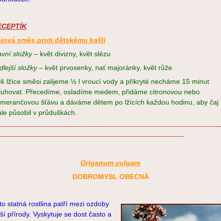
ECEPTÍK
jová směs proti dětskému kašli
avní složky
– květ divizny, květ slézu
dlejší složky
– květ prvosenky, nať majoránky, květ růže
ě lžíce směsi zalijeme ½ l vroucí vody a přikryté necháme 15 minut
luhovat. Přecedíme, osladíme medem, přidáme citronovou nebo
merančovou šťávu a dáváme dětem po lžících každou hodinu, aby čaj
ále působil v průduškách.
----------------------------------------------------------------------------------------------------------------
---------------------------------------------------------------------------------------------
Origanum vulgare
DOBROMYSL OBECNÁ
to statná rostlina patří mezi ozdoby
ší přírody. Vyskytuje se dost často a