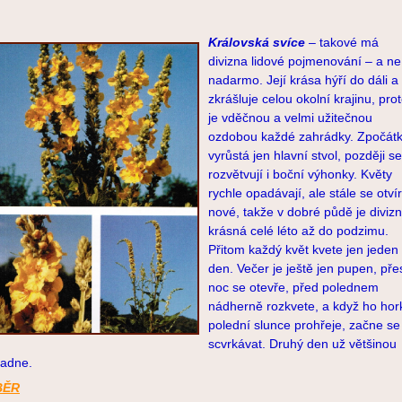
Královská svíce
– takové má
divizna lidové pojmenování – a ne
nadarmo. Její krása hýří do dáli a
zkrášluje celou okolní krajinu, pro
je vděčnou a velmi užitečnou
ozdobou každé zahrádky. Zpočát
vyrůstá jen hlavní stvol, později se
rozvětvují i boční výhonky. Květy
rychle opadávají, ale stále se otvír
nové, takže v dobré půdě je diviz
krásná celé léto až do podzimu.
Přitom každý květ kvete jen jeden
den. Večer je ještě jen pupen, pře
noc se otevře, před polednem
nádherně rozkvete, a když ho hor
polední slunce prohřeje, začne se
scvrkávat. Druhý den už většinou
adne.
BĚR