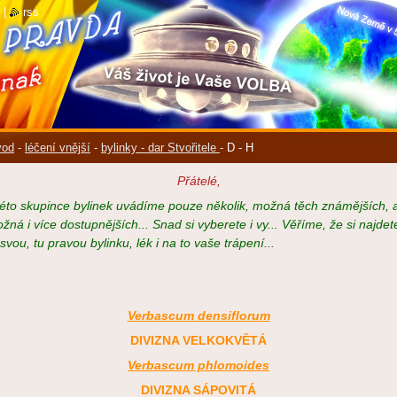
|
rss
vod
-
léčení vnější
-
bylinky - dar Stvořitele
-
D - H
Přátelé,
této skupince bylinek uvádíme pouze několik, možná těch známějších, 
žná i více dostupnějších... Snad si vyberete i vy... Věříme, že si najdet
 svou, tu pravou bylinku, lék i na to vaše trápení...
Verbascum densiflorum
DIVIZNA VELKOKVĚTÁ
Verbascum phlomoides
DIVIZNA SÁPOVITÁ