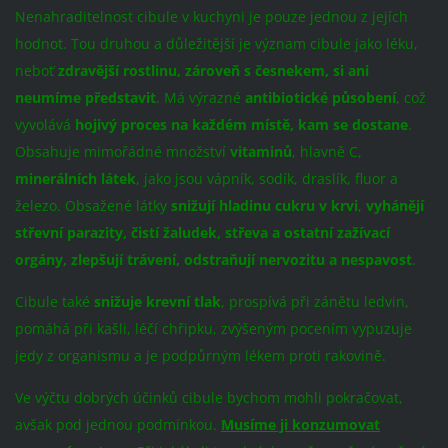
Nenahraditelnost cibule v kuchyni je pouze jednou z jejích
hodnot. Tou druhou a důležitější je význam cibule jako léku,
neboť
zdravější rostlinu, zároveň s česnekem, si ani
neumíme představit
. Má výrazné
antibiotické působení
, což
vyvolává
hojivý proces na každém místě, kam se dostane
.
Obsahuje mimořádné množství
vitaminů
, hlavně C,
minerálních látek
, jako jsou vápník, sodík, draslík, fluor a
železo. Obsažené látky
snižují hladinu cukru v krvi
,
vyhánějí
střevní parazity, čistí žaludek, střeva a ostatní zažívací
orgány, zlepšují trávení, odstraňují nervozitu a nespavost
.
Cibule také
snižuje krevní tlak
, prospívá při zánětu ledvin,
pomáhá při kašli, léčí chřipku, zvýšeným pocením vypuzuje
jedy z organismu a je podpůrným lékem proti rakovině.
Ve výčtu dobrých účinků cibule bychom mohli pokračovat,
avšak pod jednou podmínkou.
Musíme ji konzumovat