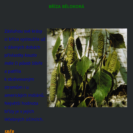
BŘÍZA BĚLOKORÁ
Zásluhou své krásy
si bříza vysloužila už
v dávných dobách
přívlastky
kouzlo
Indie
či
půvab Sibiře
a patřila
k obdivovaným
stromům i u
amerických Indiánů.
Největší hodnota
břízy je v jejích
léčebných účincích.
SBĚR