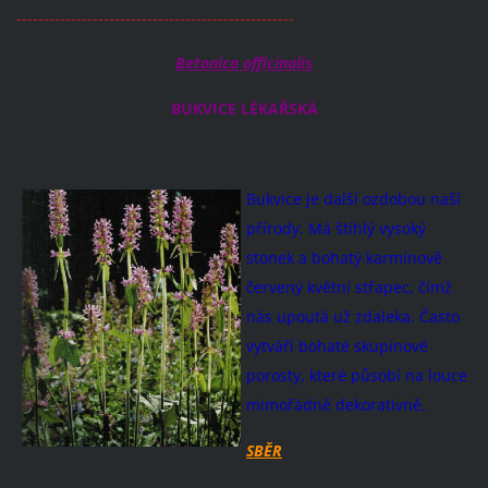
---------------------------------------------------
Betonica officinalis
BUKVICE LÉKAŘSKÁ
Bukvice je další ozdobou naší
přírody. Má štíhlý vysoký
stonek a bohatý karmínově
červený květní střapec, čímž
nás upoutá už zdaleka. Často
vytváří bohaté skupinové
porosty, které působí na louce
mimořádně dekorativně.
SBĚR