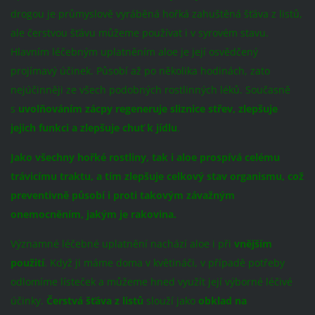
drogou je průmyslově vyráběná hořká zahuštěná šťáva z listů,
ale čerstvou šťávu můžeme používat i v syrovém stavu.
Hlavním léčebným uplatněním aloe je její osvědčený
projímavý účinek. Působí až po několika hodinách, zato
nejúčinněji ze všech podobných rostlinných léků. Současně
s
uvolňováním zácpy regeneruje sliznice střev, zlepšuje
jejich funkci a zlepšuje chuť k jídlu
.
Jako všechny hořké rostliny, tak i aloe prospívá celému
trávicímu traktu, a tím zlepšuje celkový stav organismu, což
preventivně působí i proti takovým závažným
onemocněním, jakým je rakovina.
Významné léčebné uplatnění nachází aloe i při
vnějším
použití
. Když ji máme doma v květináči, v případě potřeby
odlomíme lísteček a můžeme hned využít její výborné léčivé
účinky.
Čerstvá šťáva
z listů
slouží jako
obklad na