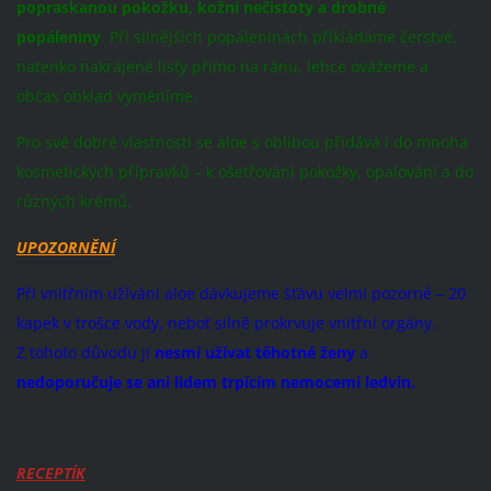
popraskanou pokožku, kožní nečistoty a drobné
popáleniny
. Při silnějších popáleninách přikládáme čerstvé,
natenko nakrájené listy přímo na ránu, lehce ovážeme a
občas obklad vyměníme.
Pro své dobré vlastnosti se aloe s oblibou přidává i do mnoha
kosmetických přípravků – k ošetřování pokožky, opalování a do
různých krémů.
UPOZORNĚNÍ
Při vnitřním užívání aloe dávkujeme šťávu velmi pozorně – 20
kapek v trošce vody, neboť silně prokrvuje vnitřní orgány.
Z tohoto důvodu ji
nesmí užívat těhotné ženy
a
nedoporučuje se ani lidem trpícím nemocemi ledvin.
RECEPTÍK