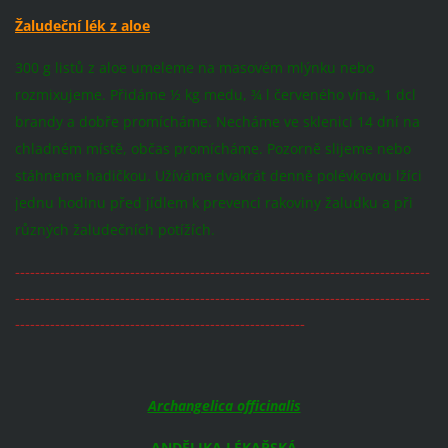
Žaludeční lék z aloe
300 g listů z aloe umeleme na masovém mlýnku nebo
rozmixujeme. Přidáme ½ kg medu, ¾ l červeného vína, 1 dcl
brandy a dobře promícháme. Necháme ve sklenici 14 dní na
chladném místě, občas promícháme. Pozorně slijeme nebo
stáhneme hadičkou. Užíváme dvakrát denně polévkovou lžíci
jednu hodinu před jídlem k prevenci rakoviny žaludku a při
různých žaludečních potížích.
-----------------------------------------------------------------------------------
-----------------------------------------------------------------------------------
----------------------------------------------------------
Archangelica officinalis
ANDĚLIKA LÉKAŘSKÁ