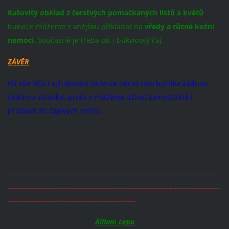
Kašovitý obklad z čerstvých pomačkaných listů a květů
bukvice můžeme z vnějšku přikládat na
vředy a různé kožní
nemoci
. Současně je třeba pít i bukvicový čaj.
ZÁVĚR
Při vše léčící schopnosti bukvice nemá tato bylinka žádnou
špatnou stránku, proto ji můžeme užívat samostatně i
přidávat do čajových směsí.
-----------------------------------------------------------------------------------
-----------------------------------------------------------------------------------
--------------------------------------------------
Allium cepa