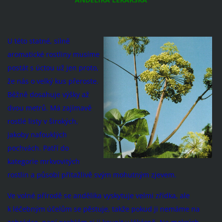
U této statné, silně
aromatické rostliny musíme
postát s úctou už jen proto,
že nás o velký kus přeroste.
Běžně dosahuje výšky až
dvou metrů. Má zajímavě
rostlé listy v širokých,
jakoby nafouklých
pochvách. Patří do
kategorie mrkvovitých
rostlin a působí přitažlivě svým mohutným zjevem.
Ve volné přírodě se andělika vyskytuje velmi zřídka, ale
k léčebným účelům se pěstuje, takže pokud ji nemáme na