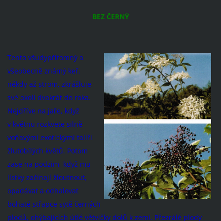
BEZ ČERNÝ
Tento všudypřítomný a
všeobecně známý keř,
někdy až strom, zkrášluje
své okolí dvakrát do roka.
Nejdříve na jaře, když
v květnu rozkvete silně
voňavými exotickými talíři
žlutobílých květů. Potom
zase na podzim, když mu
lístky začínají žloutnout,
opadávat a odhalovat
bohaté střapce sytě černých
plodů, ohýbajících útlé větvičky dolů k zemi. Přezrálé plody