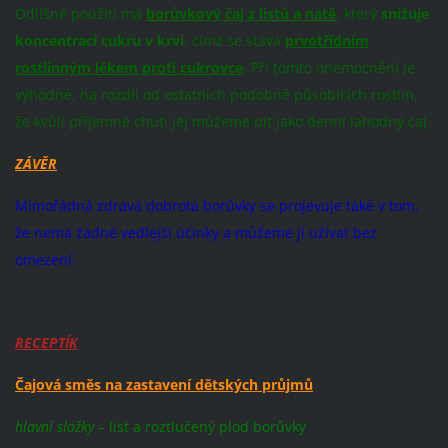
Odlišné použití má
borůvkový čaj z listů a natě
, který
snižuje
koncentraci cukru v krvi
, čímž se stává
prvotřídním
rostlinným lékem proti cukrovce
. Při tomto onemocnění je
výhodné, na rozdíl od ostatních podobně působících rostlin,
že kvůli příjemné chuti jej můžeme pít jako denní lahodný čaj.
ZÁVĚR
Mimořádná zdravá dobrota borůvky se projevuje také v tom,
že nemá žádné vedlejší účinky a můžeme ji užívat bez
omezení.
RECEPTÍK
Čajová směs na zastavení dětských průjmů
hlavní složky
– list a roztlučený plod borůvky