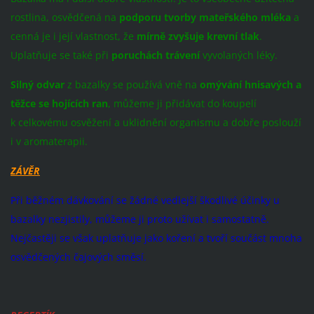
rostlina, osvědčená na
podporu tvorby mateřského mléka
a
cenná je i její vlastnost, že
mírně zvyšuje krevní tlak
.
Uplatňuje se také při
poruchách trávení
vyvolaných léky.
Silný odvar
z bazalky se používá vně na
omývání hnisavých a
těžce se hojících ran
, můžeme ji přidávat do koupelí
k celkovému osvěžení a uklidnění organismu a dobře poslouží
i v aromaterapii.
ZÁVĚR
Při běžném dávkování se žádné vedlejší škodlivé účinky u
bazalky nezjistily, můžeme ji proto užívat i samostatně.
Nejčastěji se však uplatňuje jako koření a tvoří součást mnoha
osvědčených čajových směsí.