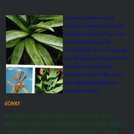
Tato kaktusovitá exotická
rostlina, původem ze suchých
tropických oblastí Afriky a Asie,
se dříve dala koupit jen
v květinářství, kde se prodávala
jako okrasná rostlina v květináči.
Všechny druhy aloe mají
dekorativní listy i květy, proto
jsou vděčné jako květinová
výzdoba interiéru.
ÚČINKY
Aloe patří mezi nejstarší léčivé rostliny na Zemi, už za
Alexandra Velikého se používala k léčbě ran vojáků. Široké
uplatnění nacházela i u středověkých bylinkářů. Účinnou