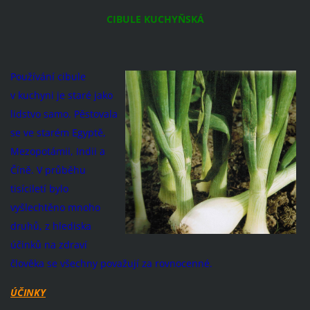
CIBULE KUCHYŇSKÁ
Používání cibule
v kuchyni je staré jako
lidstvo samo. Pěstovala
se ve starém Egyptě,
Mezopotámii, Indii a
Číně. V průběhu
tisíciletí bylo
vyšlechtěno mnoho
druhů, z hlediska
účinků na zdraví
člověka se všechny považují za rovnocenné.
ÚČINKY