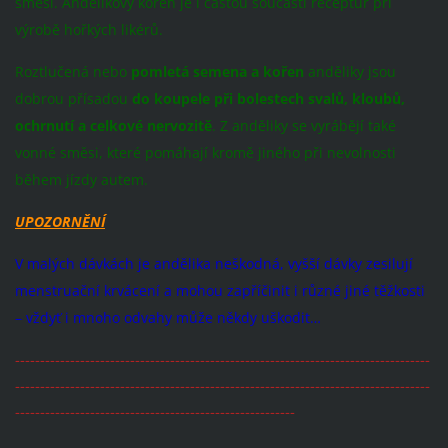
směsí. Andělikový kořen je i častou součástí receptur při
výrobě hořkých likérů.
Roztlučená nebo
pomletá semena a kořen
anděliky jsou
dobrou přísadou
do koupele při bolestech svalů, kloubů,
ochrnutí a celkové nervozitě
. Z anděliky se vyrábějí také
vonné směsi, které pomáhají kromě jiného při nevolnosti
během jízdy autem.
UPOZORNĚNÍ
V malých dávkách je andělika neškodná, vyšší dávky zesilují
menstruační krvácení a mohou zapříčinit i různé jiné těžkosti
– vždyť i mnoho odvahy může někdy uškodit…
-----------------------------------------------------------------------------------
-----------------------------------------------------------------------------------
--------------------------------------------------------