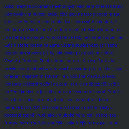
Ačkoli trest za zkoumání nevhodných věcí není dnes tak krutý,
jako býval v minulosti, stále ještě jsou na této planetě místa,
kde se změnilo jen velmi málo. Na celém světě pak platí, že
ten, kdo zná skutečnou Pravdu o životě a lidském konání, ten
je v nebezpečí všude. V podstatě se tedy nezměnilo vůbec nic.
Celá historie lidstva na Zemi, včetně současnosti, je řízena
negativním stavem, jež byl aktivován pro poučení celého
Vesmíru. Proto na Zemi vládne chaos a lež, resp. "pravda
převlečená do líbivého šatu všech nevědomých lidí, kteří jsou
ovládáni negativním stavem. Ten, kdo zná Pravdu, pravou
Podstatu veškerého dění na Zemi, ten je v nebezpečí, ať žije
na Zemi kdekoli, v jakkoli samozvané svobodné zemi. Protože
Pravda je smrtící pro negativní stav, jež vládne lidstvu,
nemůže být NIKDY tolerována. A tak jsou dnešní tresty v
podstatě stejně kruté jako v hluboké minulosti, neboť jsou
"upraveny" do sofistikovanější a zákeřnější formy (co z toho,