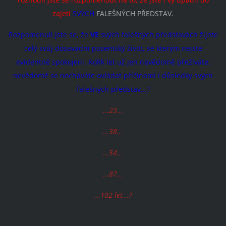
zajetí
SVÝCH
FALEŠNÝCH PŘEDSTAV.
Rozpomenuli jste se, že
VE
svých falešných představách žijete
celý svůj dosavadní pozemský život, se kterým nejste
evidentně spokojeni. Kolik let už jen nevědomě přežíváte,
nevědomě se necháváte ovládat příčinami i důsledky svých
falešných představ...?
...23...
...38...
...54...
...87...
...102 let...?