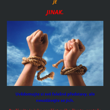
JE
JINAK.
Uvědomujte si své falešné představy, ale
nevzdávejte se jich.