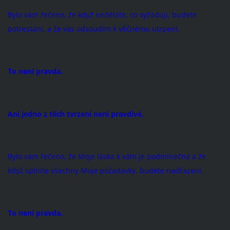
Bylo vám řečeno, že když neděláte, co vyžaduji, budete
potrestáni, a že vás odsoudím k věčnému utrpení.
To není pravda.
Ani jedno z těch tvrzení není pravdivé.
Bylo vám řečeno, že Moje láska k vám je pod­mínečná a že
když splníte všechny Moje požadavky, budete nadřazení.
To není pravda.