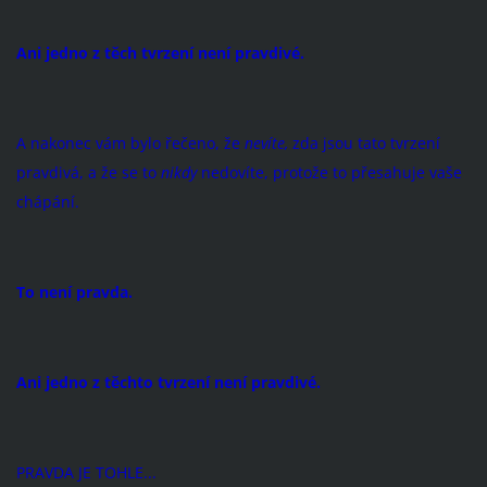
Ani jedno z těch tvrzení není pravdivé.
A nakonec vám bylo řečeno, že
nevíte,
zda jsou tato tvrzení
pravdivá, a že se to
nikdy
nedovíte, protože to přesahuje vaše
chápání.
To není pravda.
Ani jedno z těchto tvrzení není pravdivé.
PRAVDA JE TOHLE...