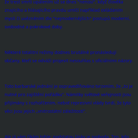
že trest smrti upálením už se dnes "nenosí", když člověka
znajícího a hlásajícího pravdu umlčí například ovládáním
mysli či uvězněním dle "nejmodernějších" postupů moderní,
svobodné a pokrokové doby.
Některé totalitní režimy dodnes brutálně proná­sledují
občany, kteří se odváží projevit nesouhlas s oficiálními názory.
Toto barbarské jednání je ospravedlňováno tvrze­ním, že „to je
nutné pro zajištění pořádku“. Námitky světové veřejnosti jsou
přijímány s rozhořčením, neboť represivní vlády tvrdí, že tyto
věci jsou jejich „vnitrostátní záležitostí“.
Ale já vám říkám tohle: podstatou lásky je svo­boda. Ten, kdo