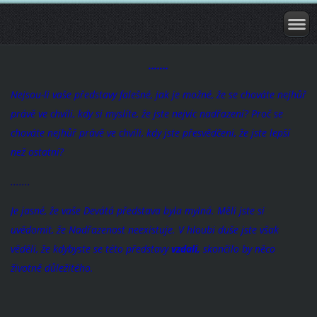
.......
Nejsou-li vaše představy falešné, jak je možné, že se chováte nejhůř
právě ve chvíli, kdy si myslíte, že jste nejvíc nadřazení? Proč se
chováte nejhůř právě ve chvíli, kdy jste přesvědčeni, že jste lepší
než ostatní?
.......
Je jasné, že vaše Devátá představa byla mylná. Měli jste si
uvědomit, že Nadřazenost neexistuje. V hloubi duše jste však
věděli, že kdybyste se této představy
vzdali,
skončilo by něco
životně důležitého.