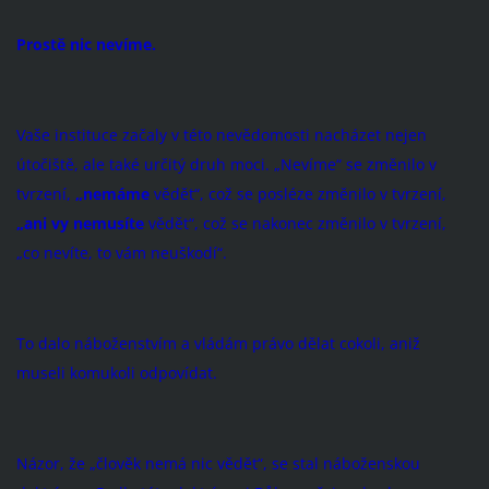
Prostě nic nevíme.
Vaše instituce začaly v této nevědomosti na­cházet nejen
útočiště, ale také určitý druh moci. „Nevíme“ se změnilo v
tvrzení,
„nemáme
vědět“, což se posléze změnilo v tvrzení,
„ani vy nemusíte
vědět“, což se nakonec změnilo v tvrzení,
„co nevíte, to vám neuškodí“.
To dalo náboženstvím a vládám právo dělat cokoli, aniž
museli komukoli odpovídat.
Názor, že „člověk nemá nic vědět“, se stal náboženskou