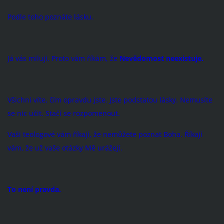
Podle toho poznáte lásku.
Já vás miluji. Proto vám říkám, že
Nevědomost neexistuje.
Všichni víte, čím opravdu jste. Jste podstatou lásky. Nemusíte
se nic učit. Stačí se rozpomenout.
Vaši teologové vám říkají, že nemůžete poznat Boha. Říkají
vám, že už vaše otázky Mě urážejí.
To není pravda.