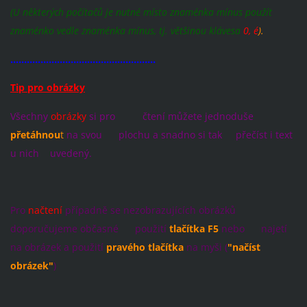
(U některých počítačů je nutné místo znaménka mínus použít
znaménko vedle znaménka mínus, tj. většinou klávesa
0, é
).
.....................................................
Tip pro obrázky
Všechny
obrázky
si pro čtení můžete jednoduše
přetáhnou
t
na svou plochu a snadno si tak přečíst i text
u nich uvedený.
Pro
načtení
případně se nezobrazujících obrázků
doporučujeme občasné použití
tlačítka F5
nebo najetí
na obrázek a použití
pravého tlačítka
na myši (
"načíst
obrázek"
)