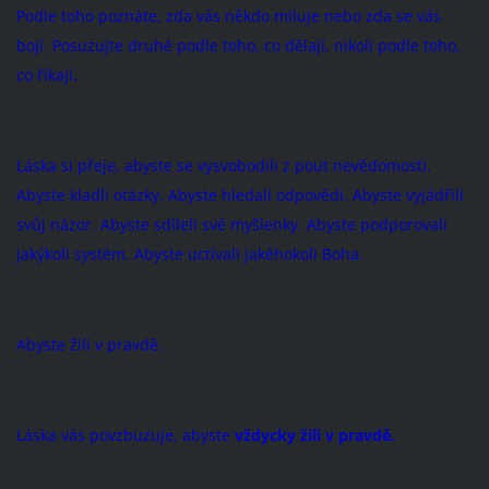
Podle toho poznáte, zda vás někdo miluje nebo zda se vás
bojí. Posuzujte druhé podle toho, co dělají, nikoli podle toho,
co říkají.
Láska si přeje, abyste se vysvobodili z pout nevědomosti.
Abyste kladli otázky. Abyste hledali odpovědi. Abyste vyjádřili
svůj názor. Abyste sdíleli své myšlenky. Abyste podporovali
jakýkoli systém. Abyste uctívali jakéhokoli Boha.
Abyste žili v pravdě.
Láska vás povzbuzuje, abyste
vždycky žili v pravdě.