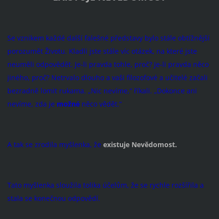
Se vznikem každé další falešné představy bylo stále obtížnější
porozumět Životu. Kladli jste stále víc otázek, na které jste
neuměli odpovědět. Je-li pravda tohle, proč? Je-li pravda něco
jiného, proč? Netrvalo dlouho a vaši filozofové a učitelé začali
bezradně lomit rukama. „Nic nevíme,“ říkali. „Dokonce ani
nevíme, zda je
možné
něco vědět.“
A tak se zrodila myšlenka, že
existuje Nevědo­most.
Tato myšlenka sloužila tolika účelům, že se rychle rozšířila a
stala se konečnou odpovědí.