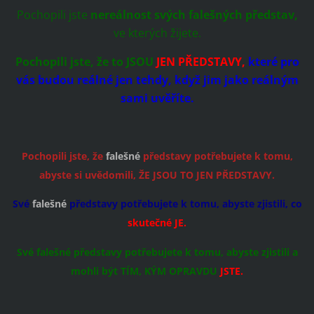
Pochopili jste
nereálnost svých falešných představ,
ve kterých žijete.
Pochopili jste, že to JSOU
JEN PŘEDSTAVY,
které pro
vás budou reálné jen tehdy, když jim jako reálným
sami uvěříte.
Pochopili jste, že
falešné
představy potřebujete k tomu,
abyste si uvědomili, ŽE JSOU TO JEN PŘEDSTAVY.
Své
falešné
představy potřebujete k tomu, abyste zjistili, co
skutečné JE.
Své falešné představy potřebujete k tomu, abyste zjistili a
mohli být TÍM, KÝM OPRAVDU
JSTE.