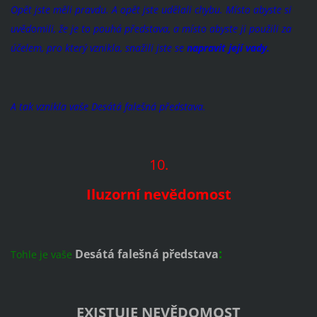
Opět jste měli pravdu. A opět jste udělali chybu. Místo abyste si
uvědomili, že je to pouhá představa, a místo abyste ji použili za
účelem, pro který vznikla, snažili jste se
napravit její vady.
A tak vznikla vaše Desátá falešná představa.
10.
Iluzorní nevědomost
:
Desátá falešná představa
Tohle je vaše
EXISTUJE NEVĚDOMOST