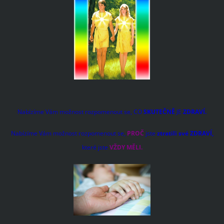
Nabízíme Vám možnost rozpomenout se, CO
SKUTEČNĚ
JE
ZDRAVÍ.
Nabízíme Vám možnost rozpomenout se,
PROČ
jste
ztratili své ZDRAVÍ,
které jste
VŽDY MĚLI.