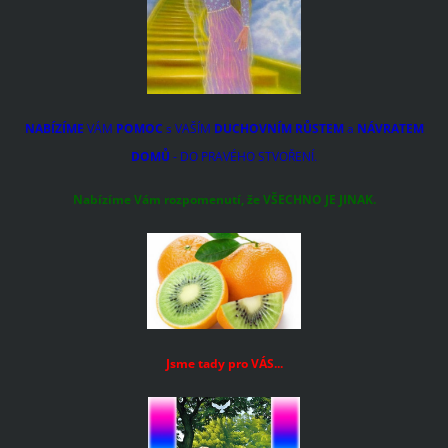
NABÍZÍME
VÁM
POMOC
s VAŠÍM
DUCHOVNÍM RŮSTEM
a
NÁVRATEM
DOMŮ
- DO PRAVÉHO STVOŘENÍ.
Nabízíme Vám rozpomenutí, že VŠECHNO JE JINAK.
Jsme tady pro VÁS...