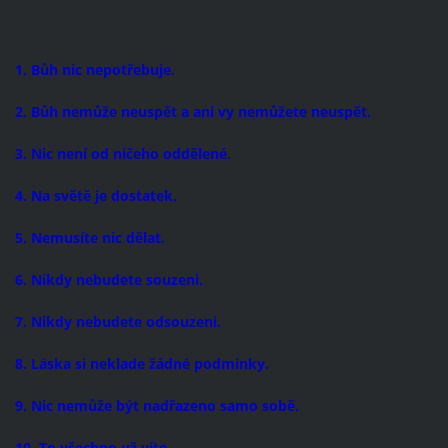
1. Bůh nic nepotřebuje.
2. Bůh nemůže neuspět a ani vy nemůžete neuspět.
3. Nic není od ničeho oddělené.
4. Na světě je dostatek.
5. Nemusíte nic dělat.
6. Nikdy nebudete souzeni.
7. Nikdy nebudete odsouzeni.
8. Láska si neklade žádné podmínky.
9. Nic nemůže být nadřazeno samo sobě.
10. To všechno už víte.