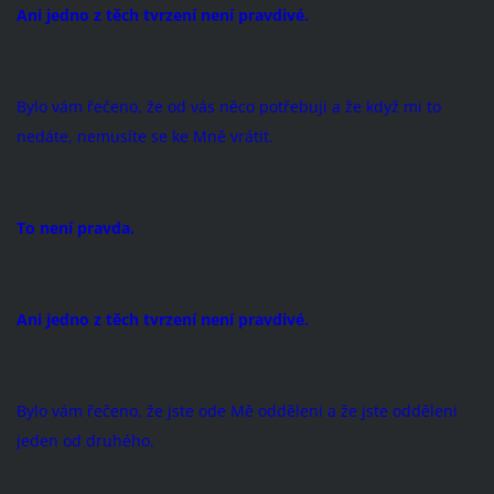
Ani jedno z těch tvrzení není pravdivé.
Bylo vám řečeno, že od vás něco potřebuji a že když mi to
nedáte, nemusíte se ke Mně vrátit.
To není pravda.
Ani jedno z těch tvrzení není pravdivé.
Bylo vám řečeno, že jste ode Mě odděleni a že jste odděleni
jeden od druhého.