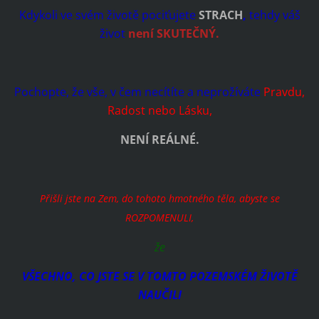
Kdykoli ve svém životě pociťujete
STRACH
,
tehdy váš
život
není SKUTEČNÝ.
Pochopte, že vše, v čem necítíte a neprožíváte
Pravdu,
Radost nebo Lásku,
NENÍ REÁLNÉ.
Přišli jste na Zem, do tohoto hmotného těla, abyste se
ROZPOMENULI,
že
VŠECHNO, CO JSTE SE V TOMTO POZEMSKÉM ŽIVOTĚ
NAUČILI