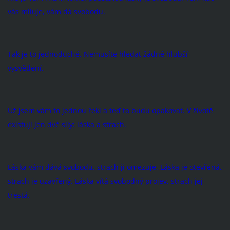
vás miluje, vám dá svobodu.
Tak je to jednoduché. Nemusíte hledat žádné hlubší
vysvětlení.
Už jsem vám to jednou řekl a teď to budu opakovat. V životě
existují jen dvě síly: láska a strach.
Láska vám dává svobodu, strach ji omezuje. Láska je otevřená,
strach je uzavřený. Láska vítá svobodný projev, strach jej
trestá.