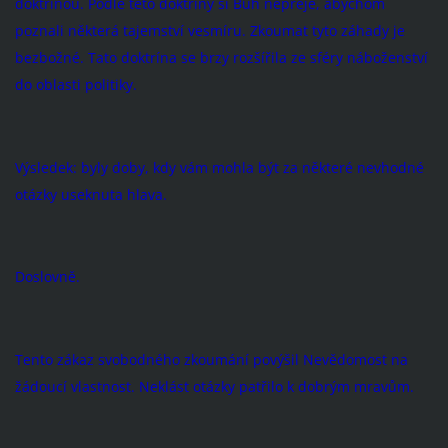
doktrínou. Podle této doktríny si Bůh nepřeje, abychom
poznali některá tajemství vesmíru. Zkoumat tyto záhady je
bezbožné. Tato doktrína se brzy rozšířila ze sféry náboženství
do oblasti politiky.
Výsledek: byly doby, kdy vám mohla být za některé nevhodné
otázky useknuta hlava.
Doslovně.
Tento zákaz svobodného zkoumání povýšil Ne­vědomost na
žádoucí vlastnost. Neklást otázky pat­řilo k dobrým mravům.