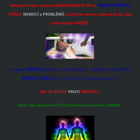
Nabízíme Vám možnost ROZPOMENOUT SE na
PRAVOU PŘÍČINU
VAŠICH
NEMOCÍ a PROBLÉMŮ,
které Vám brání prožívat život, jaký
stále toužíte PROŽÍT.
Pochopte
PŘÍČINU
VŠEHO, CO SE VÁM DĚJE - JEDINĚ TAK DOKÁŽETE
ZMĚNIT COKOLI
, CO "se vám děje", neboť poznáte, že
NIC
SE NEDĚJE
PROTI
VAŠÍ VŮLI.
Rádi Vám ukážeme CESTU k Vašemu vlastnímu ZDRAVÍ.