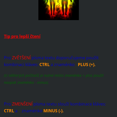
Tip pro lepší čtení
Pro
ZVĚTŠENÍ
písma textu doporučujeme použít
kombinaci kláves:
CTRL
a znaménko
PLUS (+).
(U některých počítačů je nutné místo znaménka + plus použít
naopak znaménko - minus).
Pro
ZMENŠENÍ
písma textu slouží kombinace kláves:
CTRL
a znaménko
MINUS (-).