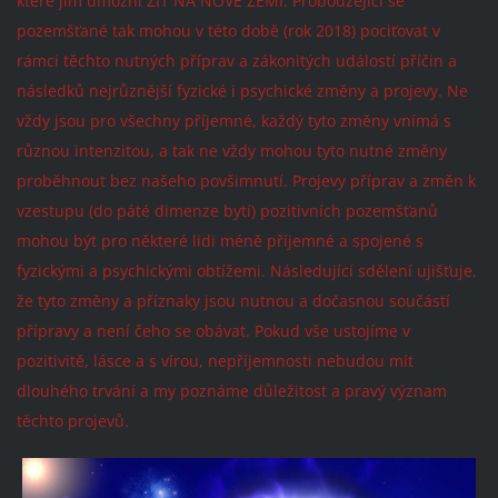
které jim umožní ŽÍT NA NOVÉ ZEMI. Probouzející se
pozemšťané tak mohou v této době (rok 2018) pociťovat v
rámci těchto nutných příprav a zákonitých událostí příčin a
následků nejrůznější fyzické i psychické změny a projevy. Ne
vždy jsou pro všechny příjemné, každý tyto změny vnímá s
různou intenzitou, a tak ne vždy mohou tyto nutné změny
proběhnout bez našeho povšimnutí. Projevy příprav a změn k
vzestupu (do páté dimenze bytí) pozitivních pozemšťanů
mohou být pro některé lidi méně příjemné a spojené s
fyzickými a psychickými obtížemi. Následující sdělení ujišťuje,
že tyto změny a příznaky jsou nutnou a dočasnou součástí
přípravy a není čeho se obávat. Pokud vše ustojíme v
pozitivitě, lásce a s vírou, nepříjemnosti nebudou mít
dlouhého trvání a my poznáme důležitost a pravý význam
těchto projevů.