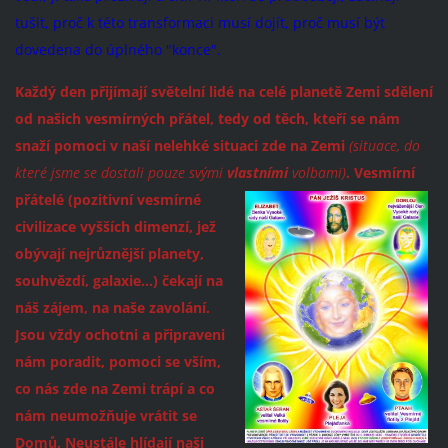
tušit, proč k této transformaci musí dojít, proč musí být
dovedena do úplného "konce".
Každý den přijímají světelní lidé na celé planetě Zemi sdělení
od našich vesmírných přátel, tedy od těch, kteří se nám
snaží pomoci v naší nelehké situaci zde na Zemi
(situace, do
které jsme se dostali pouze svými
vlastními
volbami)
. Vesmírní
přátelé
(pozitivní vesmírné
civilizace vyšších dimenzí, jež
obývají nejrůznější planety,
souhvězdí, galaxie...) čekají na
náš zájem, na naše zavolání.
Jsou vždy ochotni a připraveni
nám poradit, pomoci se vším,
co nás zde na Zemi trápí a co
nám neumožňuje vrátit se
Domů. Neustále hlídají naši