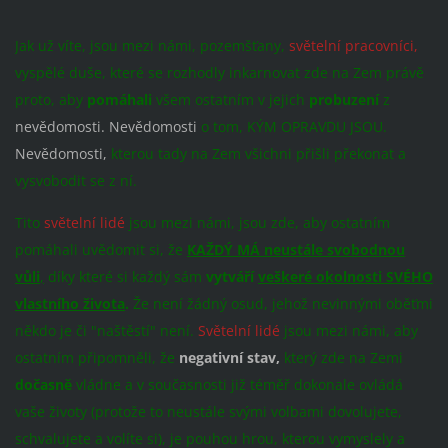
Jak už víte, jsou mezi námi, pozemšťany,
světelní pracovníci,
vyspělé duše, které se rozhodly inkarnovat zde na Zem právě
proto, aby
pomáhali
všem ostatním v jejich
probuzení
z
nevědomosti. Nevědomosti
o tom, KÝM OPRAVDU JSOU.
Nevědomosti,
kterou tady na Zem všichni přišli překonat a
vysvobodit se z ní.
Tito
světelní lidé
jsou mezi námi, jsou zde, aby ostatním
pomáhali uvědomit si, že
KAŽDÝ MÁ neustále svobodnou
vůli
,
díky které si každý sám
vytváří
veškeré okolnosti SVÉHO
vlastního života
.
Že není žádný osud, jehož nevinnými oběťmi
někdo je či "naštěstí" není.
Světelní lidé
jsou mezi námi, aby
ostatním připomněli, že
negativní stav,
který zde na Zemi
dočasně
vládne a v současnosti již téměř dokonale ovládá
vaše životy (protože to neustále svými volbami dovolujete,
schvalujete a volíte si), je pouhou hrou, kterou vymyslely a