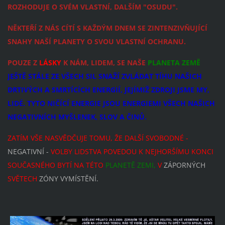
ROZHODUJE O SVÉM VLASTNÍ, DALŠÍM "OSUDU".
NĚKTEŘÍ Z NÁS CÍTÍ S KAŽDÝM DNEM SE ZINTENZIVŇUJÍCÍ
SNAHY NAŠÍ PLANETY O SVOU VLASTNÍ OCHRANU.
POUZE Z
LÁSKY
K NÁM, LIDEM, SE NAŠE
PLANETA ZEMĚ
JEŠTĚ STÁLE ZE VŠECH SIL SNAŽÍ ZVLÁDAT TÍHU NAŠICH
DRTIVÝCH A SMRTÍCÍCH ENERGIÍ, JEJÍMIŽ ZDROJI JSME MY,
LIDÉ. TYTO NIČÍCÍ ENERGIE JSOU ENERGIEMI VŠECH NAŠICH
NEGATIVNÍCH MYŠLENEK, SLOV A ČINŮ.
ZATÍM VŠE NASVĚDČUJE TOMU, ŽE DALŠÍ SVOBODNÉ -
NEGATIVNÍ -
VOLBY LIDSTVA POVEDOU K NEJHORŠÍMU KONCI
SOUČASNÉHO BYTÍ NA TÉTO
PLANETĚ ZEMI,
V
ZÁPORNÝCH
SVĚTECH
ZÓNY VYMÍSTĚNÍ.