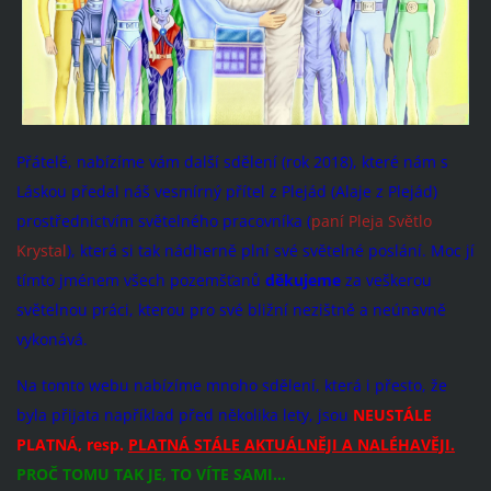
Přátelé, nabízíme vám další sdělení (rok 2018), které nám s
Láskou předal
náš vesmírný přítel z Plejád (Alaje z Plejád)
prostřednictvím světelného pracovníka (
paní Pleja Světlo
Krystal
), která si tak nádherně plní své světelné poslání. Moc jí
tímto jménem všech pozemšťanů
děkujeme
za veškerou
světelnou práci, kterou pro své bližní nezištně a neúnavně
vykonává.
Na tomto webu nabízíme mnoho sdělení, která i přesto, že
byla přijata například před několika lety, jsou
NEUSTÁLE
PLATNÁ, resp.
PLATNÁ STÁLE AKTUÁLNĚJI A NALÉHAVĚJI.
PROČ TOMU TAK JE, TO VÍTE SAMI...