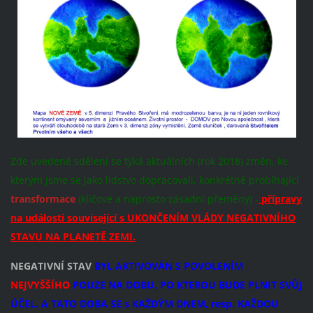
Zde uvedené sdělení se týká aktuálních (rok 2018) změn, ke
kterým jsme se jako lidstvo dopracovali, konkrétně probíhající
transformace
(klíčové a naprosto zásadní přeměny) -
přípravy
na události související s UKONČENÍM VLÁDY NEGATIVNÍHO
STAVU NA PLANETĚ ZEMI.
NEGATIVNÍ STAV
BYL AKTIVOVÁN S POVOLENÍM
NEJVYŠŠÍHO
POUZE NA DOBU, PO KTEROU BUDE PLNIT SVŮJ
ÚČEL. A TATO DOBA SE s KAŽDÝM DNEM, resp. KAŽDOU