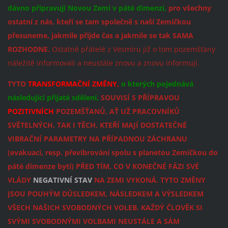
dávno připravují Novou Zemi v páté dimenzi,
pro všechny
ostatní z nás, kteří se tam společně s naší Zemičkou
přesuneme, jakmile přijde čas a jakmile se tak SAMA
ROZHODNE.
Ostatně přátelé z Vesmíru již o tom pozemšťany
náležitě informovali a neustále znovu a znovu informují.
TYTO
TRANSFORMAČNÍ ZMĚNY,
o kterých pojednává
následující přijaté sdělení,
SOUVISÍ S PŘÍPRAVOU
POZITIVNÍCH
POZEMŠŤANŮ, AŤ UŽ PRACOVNÍKŮ
SVĚTELNÝCH, TAK I TĚCH, KTEŘÍ MAJÍ DOSTATEČNÉ
VIBRAČNÍ PARAMETRY NA PŘÍPADNOU ZÁCHRANU
(evakuaci, resp. převibrování spolu s planetou Zemičkou do
páté dimenze bytí) PŘED TÍM, CO V KONEČNÉ FÁZI SVÉ
VLÁDY
NEGATIVNÍ STAV
NA ZEMI VYKONÁ. TYTO ZMĚNY
JSOU POUHÝM DŮSLEDKEM, NÁSLEDKEM A VÝSLEDKEM
VŠECH NAŠICH SVOBODNÝCH VOLEB. KAŽDÝ ČLOVĚK SI
SVÝMI SVOBODNÝMI VOLBAMI NEUSTÁLE A SÁM