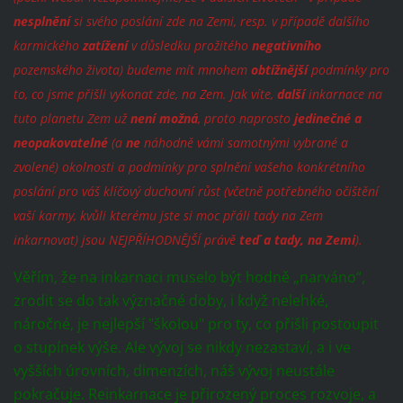
nesplnění
si svého poslání zde na Zemi, resp. v případě dalšího
karmického
zatížení
v důsledku prožitého
negativního
pozemského života) budeme mít mnohem
obtížnější
podmínky pro
to, co jsme přišli vykonat zde, na Zem. Jak víte,
další
inkarnace na
tuto planetu Zem už
není možná
, proto naprosto
jedinečné a
neopakovatelné
(a
ne
náhodně vámi samotnými vybrané a
zvolené) okolnosti a podmínky pro splnění vašeho konkrétního
poslání pro váš klíčový duchovní růst (včetně potřebného očištění
vaší karmy, kvůli kterému jste si moc přáli tady na Zem
inkarnovat) jsou NEJPŘÍHODNĚJŠÍ právě
teď a tady, na Zemi
).
Věřím, že na inkarnaci muselo být hodně „narváno“,
zrodit se do tak význačné doby, i když nelehké,
náročné, je nejlepší "školou" pro ty, co přišli postoupit
o stupínek výše. Ale vývoj se nikdy nezastaví, a i ve
vyšších úrovních, dimenzích, náš vývoj neustále
pokračuje. Reinkarnace je přirozený proces rozvoje, a