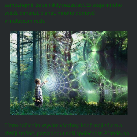
samozřejmě, že se nikdy nezastaví. Existuje mnoho
světů, dimenzí, planet, mnoho domovů
v multivesmírech.
Tímto sdělením vzývám všechny, kdož mají zájem a
chtějí změnit, pozvednout naši společnost. Přátelé, na