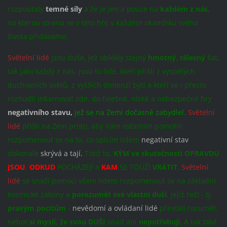
rozpoutaly
temné síly
a že je jen a pouze na
každém z nás,
na kterou stranu se v této hře v každém okamžiku svého
života přidáváme.
Světelní lidé
jsou duše, jež oblékly stejný
hmotný, tělesný
šat,
tak jako každý z nás. Jsou to lidé, kteří přišli z vyspělých
duchovních světů, z vyšších dimenzí bytí a kteří se i přesto
rozhodli inkarnovat zde, do falešné, nízké a nebezpečné hry
negativního stavu,
jež se na Zemi dočasně zabydlel.
Světelní
lidé
přišli na Zem proto, aby nám ostatním pomohli
rozpomenout se na to, co spícím lidem
negativní stav
dokonale
skrývá a tají.
Totiž to,
KÝM ve skutečnosti OPRAVDU
JSOU
,
ODKUD
POCHÁZEJÍ a
KAM
SE TOUŽÍ
VRÁTIT.
Světelní
lidé
se snaží pomoci všem lidem rozpomenout se na základní
kosmické zákony a
porozumět své vlastní duši
, jejíž řeči - tj.
pravým
pocitům
-
nevědomí a ovládaní lidé
přestali rozumět,
neboť
si myslí, že svou DUŠI
snad ani
nepotřebují.
A tak také