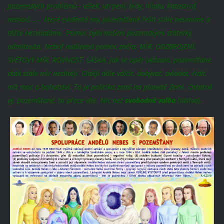
pozemských problémů - válek, utrpení, bídy, hladu, katastrof,
nemocí... - které evidentě my, pozemšťané řešit stále neumíme a
těžce nezvládáme. Pomoc byla našimi pozemskými státníky
odmítnuta. Neboť nabízená pomoc zněla: MÍR. ODZBROJENÍ.
SVĚTOVÝ MÍR. ROVNOST. LÁSKA. Jak se opět ukázalo, pozemšťané
však stále mír nechtějí. Chtějí dále válčit, dobývat, ovládat, řídit,
mít moc a bohatství. To je politika zemí na planetě Zemi. Ostatně
vy, pozemšťané, to přece víte. Nic než
svobodná volba
lidstva).