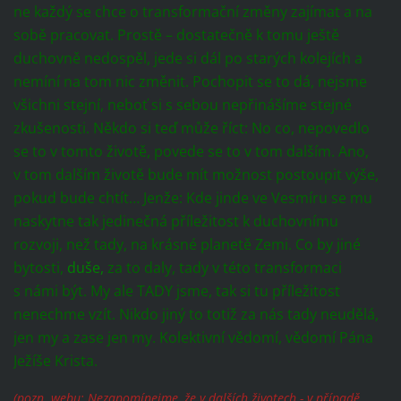
ne každý se chce o transformační změny zajímat a na
sobě pracovat. Prostě – dostatečně k tomu ještě
duchovně nedospěl, jede si dál po starých kolejích a
nemíní na tom nic změnit. Pochopit se to dá, nejsme
všichni stejní, neboť si s sebou nepřinášíme stejné
zkušenosti. Někdo si teď může říct: No co, nepovedlo
se to v tomto životě, povede se to v tom dalším. Ano,
v tom dalším životě bude mít možnost postoupit výše,
pokud bude chtít… Jenže: Kde jinde ve Vesmíru se mu
naskytne tak jedinečná příležitost k duchovnímu
rozvoji, než tady, na krásné planetě Zemi. Co by jiné
bytosti,
duše,
za to daly, tady v této transformaci
s námi být. My ale TADY jsme, tak si tu příležitost
nenechme vzít. Nikdo jiný to totiž za nás tady neudělá,
jen my a zase jen my. Kolektivní vědomí, vědomí Pána
Ježíše Krista.
(pozn. webu: Nezapomínejme, že v dalších životech - v případě