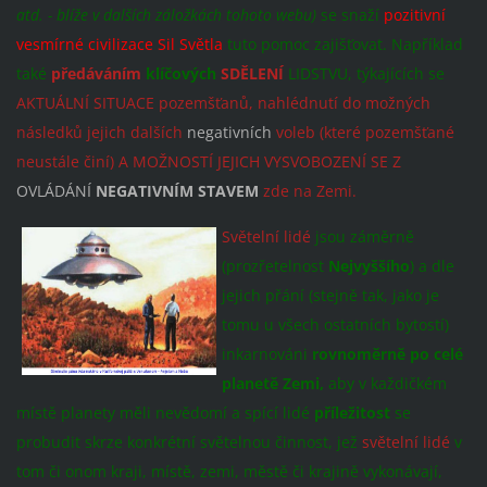
atd. - blíže v dalších záložkách tohoto webu)
se snaží
pozitivní
vesmírné civilizace Sil Světla
tuto pomoc zajišťovat. Například
také
předáváním
klíčových
SDĚLENÍ
LIDSTVU, týkajících se
AKTUÁLNÍ SITUACE pozemšťanů, nahlédnutí do možných
následků jejich dalších
negativních
voleb (které pozemšťané
neustále činí) A MOŽNOSTÍ JEJICH VYSVOBOZENÍ SE Z
OVLÁDÁNÍ
NEGATIVNÍM STAVEM
zde na Zemi.
Světelní lidé
jsou záměrně
(prozřetelnost
Nejvyššího
) a dle
jejich přání (stejně tak, jako je
tomu u všech ostatních bytostí)
inkarnováni
rovnoměrně po celé
planetě Zemi,
aby v každičkém
místě planety měli nevědomí a spící lidé
příležitost
se
probudit skrze konkrétní světelnou činnost, jež
světelní lidé
v
tom či onom kraji, místě, zemi, městě či krajině vykonávají,