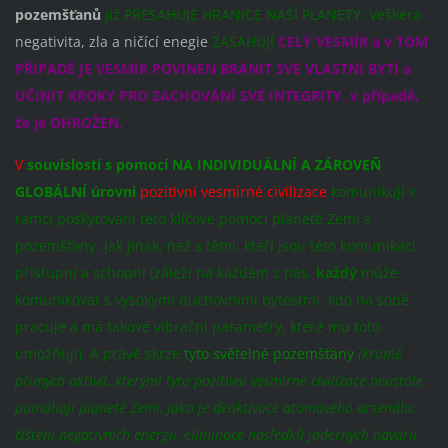
pozemšťanů
již PŘESAHUJE HRANICE NAŠÍ PLANETY. Veškerá
negativita, zla a ničící enegie
ZASAHUJÍ
CELÝ VESMÍR a v TOM
PŘÍPADĚ JE VESMÍR POVINEN BRÁNIT SVÉ VLASTNÍ BYTÍ a
UČINIT KROKY PRO ZACHOVÁNÍ SVÉ INTEGRITY, v případě,
že je OHROŽEN.
V
souvislosti s pomocí NA INDIVIDUÁLNÍ A ZÁROVEŇ
GLOBÁLNÍ úrovni
pozitivní vesmírné civilizace
komunikují v
rámci poskytování této klíčové pomoci planetě Zemi s
pozemšťany. Jak jinak, než s těmi, kteří jsou této komunikaci
přístupní a schopni (záleží na každém z nás,
každý
může
komunikovat s vysokými duchovními bytostmi, kdo na sobě
pracuje a má takové vibrační parametry, které mu toto
umožňují). A právě skrze
tyto světelné pozemšťany
(kromě
přímých aktivit, kterými tyto pozitivní vesmírné civilizace neustále
pomáhají planetě Zemi, jako je deaktivace atomového arsenálu,
čištění negativních energií, eliminace následků jaderných havárií