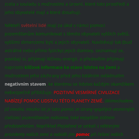
zcela v souladu s možnostmi a úrovní, které toto prostředí a
jeho obyvatelé mají a které dosahují.
Někteří
světelní lidé
mají za úkol v rámci pomoci
pozemšťanům komunikovat s těmito obyvateli vyšších světů,
vyššími dimenzemi bytí a jejich obyvateli. Navštěvují tak (buď
astrálně nebo přímo fyzicky) jejich domovy, seznamují se,
povídají si, přijímají léčivou energii, a především přijímají
naprosto
klíčové informace ke stavu lidstva na Zemi
a
možnostem jeho záchrany před jeho totálním ovládnutím
negativním stavem
, ke kterému se lidstvo každým okamžikem
nebezpečně přibližuje.
POZITIVNÍ VESMÍRNÉ CIVILIZACE
NABÍZEJÍ POMOC LIDSTVU TÉTO PLANETY ZEMĚ.
(Mimochodem,
již mnoho, mnoho let je tato pomoc ze strany vyspělých vesmírných
civilizací pozemšťanům nabízena, také nejvyšším státním
představitelům. Například Plejáďané se setkali s některými
prezidenty našich zemí a nabídli jim
pomoc
při řešení našich