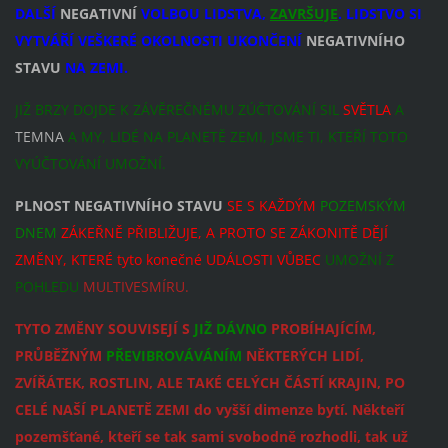
DALŠÍ
NEGATIVNÍ
VOLBOU LIDSTVA,
ZAVRŠUJE
. LIDSTVO SI
VYTVÁŘÍ VEŠKERÉ OKOLNOSTI UKONČENÍ
NEGATIVNÍHO
STAVU
NA ZEMI.
JIŽ BRZY DOJDE K ZÁVĚREČNÉMU ZÚČTOVÁNÍ SIL
SVĚTLA
A
TEMNA
A MY, LIDÉ NA PLANETĚ ZEMI, JSME TI, KTEŘÍ TOTO
VYÚČTOVÁNÍ UMOŽNÍ.
PLNOST NEGATIVNÍHO STAVU
SE S KAŽDÝM
POZEMSKÝM
DNEM
ZÁKEŘNĚ PŘIBLIŽUJE, A PROTO SE ZÁKONITĚ DĚJÍ
ZMĚNY, KTERÉ tyto konečné UDÁLOSTI VŮBEC
UMOŽNÍ Z
POHLEDU
MULTIVESMÍRU.
TYTO ZMĚNY SOUVISEJÍ S
JIŽ DÁVNO
PROBÍHAJÍCÍM,
PRŮBĚŽNÝM
PŘEVIBROVÁVÁNÍM
NĚKTERÝCH LIDÍ,
ZVÍŘÁTEK, ROSTLIN, ALE TAKÉ CELÝCH ČÁSTÍ KRAJIN, PO
CELÉ NAŠÍ PLANETĚ ZEMI do vyšší dimenze bytí. Někteří
pozemšťané, kteří se tak sami svobodně rozhodli, tak už