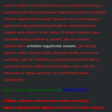
Zemi ze svých kosmických lodí, jsou neustále nad námi a
pomáhají naší Zemi eliminovat negativní a s
mrtící následky
našeho negativního konání. Neustále se s námi spojují a
láskyplně nám pomáhají probudit se, dokud ještě lze
změnit naše vlastní, drtící volby. Přátele z Vesmíru nám
neustále touží pomáhat a poradit, jak se můžeme
vysvobodit z
ovládání negativním stavem
, jak navždy
opustit války, nemoci, bídu, utrpení, strach, nerovnost,
nadvládu. Jak být vědomou a svobodnou bytostí žijící v
naprosté radosti, štěstí, nezištné Lásce, míru. Jak žít v
harmonii se sebou samými, se Stvořitelem naším
milovaným.
Abychom toto vše
SAMI CHTĚLI.
Stačí jediné.
Přátelé z Vesmíru nikomu svou pomoc nevnucují.
Neporušují kosmické zákony Stvořitele Prvotního všeho a