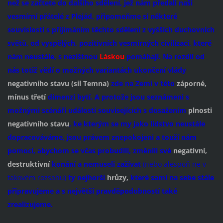
než se začtete do dalšího sdělení, jež nám předali naši
vesmírní přátelé z Plejád, připomeňme si některé
souvislosti s přijímáním těchto sdělení z vyšších duchovních
světů, od vyspělých, pozitivních vesmírných civilizací, které
nám neustále, s nezištnou
Láskou
pomáhají. Na rozdíl od
nás totiž vědí o možných variantách ukončení vlády
negativního stavu (sil Temna)
zde na Zemi v této
záporné,
mínus třetí
dimenzi bytí. A protože jsou seznámeni s
možnými scénáři událostí souvisejících s dosažením
plnosti
negativního stavu
, ke kterým se my jako lidstvo neustále
dopracováváme, jsou právem znepokojeni a touží nám
pomoci, abychom se včas probudili, změnili své
negativní,
destruktivní
konání a nemuseli zažívat
(nebo alespoň ne v
takovém rozsahu)
ty nejhorší
hrůzy,
které sami na sebe stále
připravujeme a s největší pravděpodobností také
zrealizujeme.