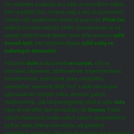
nic nečekejte a zapojte se k nám, pracovníkům Světla.
Kdo se přidá? Ano, chceme tady a teď, na duchovním
rozvoji naší společnosti skutečně pracovat.
Přišel čas
velkých transformačních změn. Osvobozením se od
energií nízké úrovně vědomí jsme připraveni na
vyšší
úroveň bytí,
kde můžeme obývat
vyšší světy ve
světelných dimenzích.
Posláním
duše
je duchovně
se rozvíjet,
učit se,
poznávat, objevovat, zdokonalovat, experimentovat,
transformovat, tvořit nové. Jsme v koloběhu
nekonečné, vesmírné, Boží "hry" s dobrodružnými
výpravami do různých světů, dimenzí, galaxií,
multivesmírů… Jak silný energetický otisk si naše
duše
nese ve své DNA, tam se nachází náš
Domov
. Podle
našich zkušeností, podle našich zásluh, spravedlivé to
jistě je. Naše DNA je sice složitá, ale geniálně
vymyšlená, stvořená. Všechny zkušenosti, které jsme za