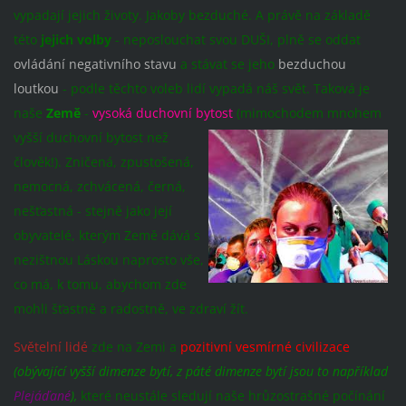
vypadají jejich životy. Jakoby bezduché. A právě na základě
této
jejich volby
- neposlouchat svou DUŠI, plně se oddat
ovládání negativního stavu
a stávat se jeho
bezduchou
loutkou
- podle těchto voleb lidí vypadá náš svět. Taková je
naše
Země
-
vysoká duchovní bytost
(mimochodem mnohem
vyšší duchovní bytost n
ež
člověk!). Zničená, zpustošená,
nemocná, zchvácená, černá,
nešťastná - stejně jako její
obyvatelé, kterým Země dává s
nezištnou Láskou naprosto vše,
co má, k tomu, abychom zde
mohli šťastně a radostně, ve zdraví žít.
Světelní lidé
zde na Zemi a
pozitivní vesmírné civilizace
(obývající vyšší dimenze bytí, z páté dimenze bytí jsou to například
Plejáďané
),
které neustále sledují naše hrůzostrašné počínání