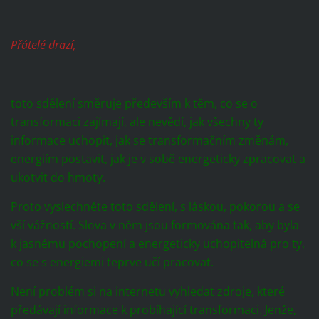
Přátelé drazí,
toto sdělení směruje především k těm, co se o
transformaci zajímají, ale nevědí, jak všechny ty
informace uchopit, jak se transformačním změnám,
energiím postavit, jak je v sobě energeticky zpracovat a
ukotvit do hmoty.
Proto vyslechněte toto sdělení, s láskou, pokorou a se
vší vážností. Slova v něm jsou formována tak, aby byla
k jasnému pochopení a energeticky uchopitelná pro ty,
co se s energiemi teprve učí pracovat.
Není problém si na internetu vyhledat zdroje, které
předávají informace k probíhající transformaci. Jenže,