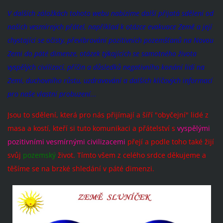
V dalších záložkách tohoto webu nabízíme další přijatá sdělení od
našich vesmírných přátel, například k otázce evakuace Země a její
chystající se očisty, převibrování pozitivních pozemšťanů na Novou
Zemi do páté dimenze, otázek týkajících se samotného života
vyspělých civilizací, příčin a důsledků negativního konání lidí na
Zemi, duchovního růstu, uzdravování a dalších klíčových informací
pro naše vlastní probuzení...
Jsou to sdělení, která pro nás přijímají a šíří "obyčejní" lidé z
masa a kostí, kteří si tuto komunikaci a přátelství s
vyspělými
pozitivními vesmírnými civilizacemi
přejí a podle toho také žijí
svůj
pozemský
život. Tímto všem z celého srdce děkujeme a
těšíme se na brzké shledání v páté dimenzi.