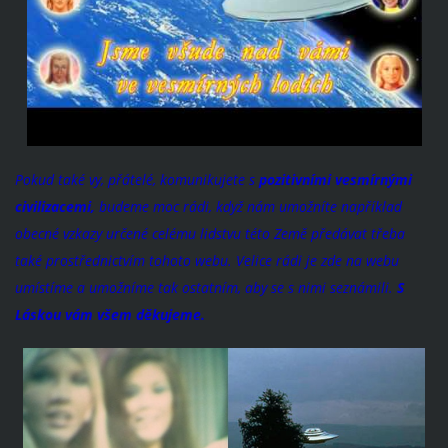
Pokud také vy, přátelé, komunikujete s
pozitivními vesmírnými
civilizacemi,
budeme moc rádi, když nám umožníte například
obecné vzkazy určené celému lidstvu této Země předávat třeba
také prostřednictvím tohoto webu. Velice rádi je zde na webu
umístíme a umožníme tak ostatním, aby se s nimi seznámili.
S
Láskou vám všem děkujeme.