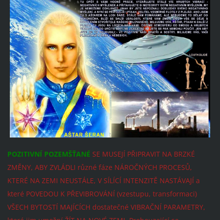
POZITIVNÍ POZEMŠŤANÉ
SE MUSEJÍ PŘIPRAVIT NA BRZKÉ
ZMĚNY, ABY ZVLÁDLI různé fáze NÁROČNÝCH PROCESŮ,
KTERÉ NA ZEMI NEUSTÁLE, V SÍLÍCÍ INTENZITĚ NASTÁVAJÍ a
které POVEDOU K PŘEVIBROVÁNÍ (vzestupu, transformaci)
VŠECH BYTOSTÍ MAJÍCÍCH dostatečné VIBRAČNÍ PARAMETRY,