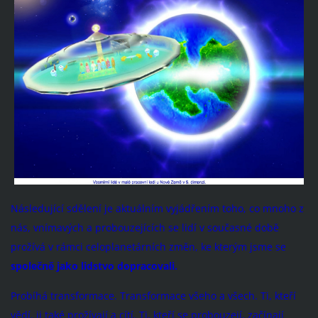
Následující sdělení je aktuálním vyjádřením toho, co mnoho z
nás, vnímavých a probouzejících se lidí v současné době
prožívá v rámci celoplanetárních změn, ke kterým jsme se
společně jako lidstvo dopracovali.
Probíhá transformace. Transformace všeho a všech. Ti, kteří
vědí, ji také prožívají a cítí. Ti, kteří se probouzejí, začínají