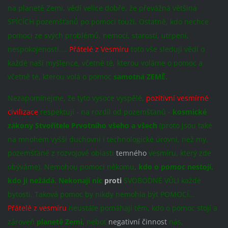
na planetě Zemi, vědí velice dobře, že převážná většina
SPÍCÍCH pozemšťanů po pomoci touží. Ostatně, kdo nechce
pomoci ze svých problémů, nemocí, starostí, utrpení,
nespokojenosti....
Přátelé z Vesmíru
toto vše sledují vědí o
každé naší myšlence, včetně té, kterou voláme o pomoc a
včetně té, kterou volá o pomoc
samotná ZEMĚ.
Nezapomínejme, že tyto vysoce vyspělé,
pozitivní vesmírné
civilizace
respektují - na rozdíl od pozemšťanů -
kosmické
zákony Stvořitele Prvotního všeho a všech
(proto jsou také
na mnohem vyšší duchovní i technologické úrovni, než my,
pozemšťané z rozvojové oblasti
temného
vesmíru, který zde
obýváme). Nemohou pomoci někomu
, kdo o pomoc nestojí,
kdo ji nežádá. Nekonají nic
proti
SVOBODNÉ VŮLI každé
bytosti. Taková pomoc by nikdy nemohla být POMOCÍ...
Přátelé z vesmíru
neustále pomáhají těm, kdo o pomoc stojí a
zároveň
planetě Zemi,
neboť
negativní činnost
nás,