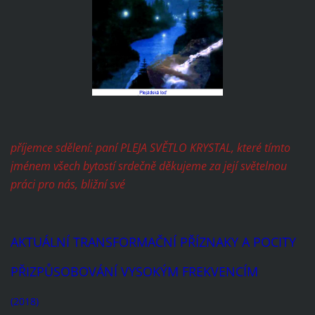
příjemce sdělení: paní PLEJA SVĚTLO KRYSTAL, které tímto
jménem všech bytostí srdečně děkujeme za její světelnou
práci pro nás, bližní své
AKTUÁLNÍ TRANSFORMAČNÍ PŘÍZNAKY A POCITY
PŘIZPŮSOBOVÁNÍ VYSOKÝM FREKVENCÍM
(2018)