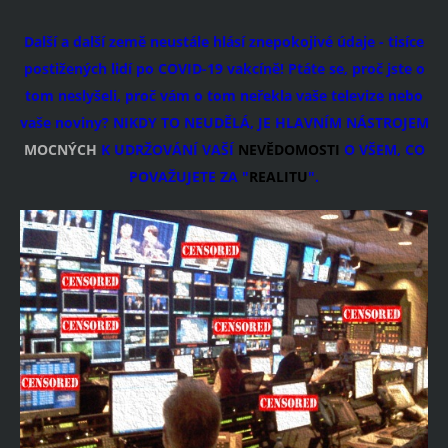
Další a další země neustále hlásí znepokojivé údaje - tisíce
postižených lidí po COVID-19 vakcíně! Ptáte se, proč jste o
tom neslyšeli, proč vám o tom neřekla vaše televize nebo
vaše noviny? NIKDY TO NEUDĚLÁ, JE HLAVNÍM NÁSTROJEM
MOCNÝCH
K UDRŽOVÁNÍ VAŠÍ
NEVĚDOMOSTI
O VŠEM, CO
POVAŽUJETE ZA "
REALITU
".