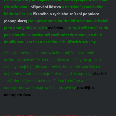
cíle očkování -
očipování lidstva
a narušení genetického
kódu za účelem
řízeného a rychlého snížení populace
(depopulace)
jsou pro mnohé loutkolidi stále neuvěřitelné.
Je to pouhý důkaz jejich
ovládání.
Pro ty, kteří chtějí až do
poslední chvíle nechat oči zavřené tedy máme jen další
doplňkovou zprávu o nežádoucích účincích vakcíny.
Očkování nevyzkoušenou vakcínou může mít mnohé
nežádoucí účinky. Ty, které se dostavují záhy po aplikaci
vakcíny, mají být (dle samotných zhotovitelů vakcíny) co
nejméně nápadné, co nejméně maligní. Naopak ty
závažné
"nežádoucí" (ve skutečnosti žádoucí, chtěné a
naprogramované) mají za úkol dostavit se
později, s
odstupem času
....