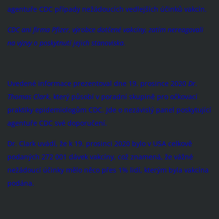
agentuře CDC případy nežádoucích vedlejších účinků vakcín.
CDC ani firma Pfizer, výrobce dotčené vakcíny, zatím nereagovali
na výzvy o poskytnutí jejich stanoviska.
Uvedené informace prezentoval dne 19. prosince 2020
Dr.
Thomas Clark
, který působí v poradní skupině pro očkovací
praktiky epidemiologům CDC. Jde o nezávislý panel poskytující
agentuře CDC své doporučení.
Dr. Clark uvádí, že k 19. prosinci 2020 bylo v USA celkově
podaných 272 001 dávek vakcíny, což znamená, že vážné
nežádoucí účinky mělo něco přes 1% lidí, kterým byla vakcína
podána.