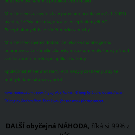
obtížným dýcháním a prudkou kožní reakcí.
Ministerstvo zdravotnictví v pátečním prohlášení (1. 1. 2021)
uvedlo, že "výchozí diagnóza je encephalomyelitis".
Encephalomyelitis je zánět mozku a míchy.
Ministerstvo rovněž dodalo, že lékařka má alergickou
anamnézu a že klinické zkoušky nezaznamenaly žádný případ
vzniku zánětu mozku po aplikaci vakcíny.
Společnost Pfizer and BioNTech nebyly zastiženy, aby se
mohly k dané situaci vyjádřit.
www.reuters.com, reporting by Noe Torres; Writing by Laura Gottesdiener;
Editing by Andrea Ricci. Thank you for the work for the others.
DALŠÍ obyčejná NÁHODA,
říká si 99% z
vás...