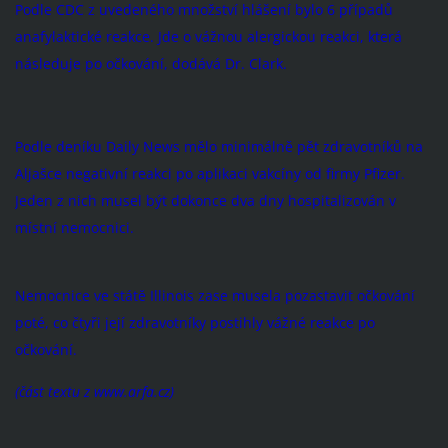
Podle CDC z uvedeného množství hlášení bylo 6 případů
anafylaktické reakce. Jde o vážnou alergickou reakci, která
následuje po očkování, dodává Dr. Clark.
Podle deníku Daily News mělo minimálně pět zdravotníků na
Aljašce negativní reakci po aplikaci vakcíny od firmy Pfizer.
Jeden z nich musel být dokonce dva dny hospitalizován v
místní nemocnici.
Nemocnice ve státě Illinois zase musela pozastavit očkování
poté, co čtyři její zdravotníky postihly vážné reakce po
očkování.
(část textu z www.arfa.cz)