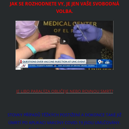
JAK SE ROZHODNETE VY, JE JEN VAŠE SVOBODNÁ
VOLBA.
JE LIBO PARALÝZA OBLIČEJE NEBO ROVNOU SMRT?
STOVKY PŘÍPADŮ TĚŽKÝCH POSTIŽENÍ A DOKONCE TAKÉ JIŽ
ÚMRTÍ PO APLIKACI VAKCÍNY COVID-19 JSOU UMLČOVÁNY.