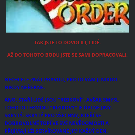
TAK JSTE TO DOVOLILI, LIDÉ.
AŽ DO TOHOTO BODU JSTE SE SAMI DOPRACOVALI.
NECHCETE ZNÁT PRAVDU, PROTO VÁM JI NIKDO
NIKDY NEŘEKNE.
ANO, STAŘÍ LIDÉ JSOU "RIZIKOVÍ". AVŠAK SMYSL
TOHOTO TERMÍNU "RIZIKOVÝ" JE ÚPLNĚ JINÝ.
SKRYTÝ. SKRYTÝ PRO VŠECHNY, KTEŘÍ SE
DOBROVOLNĚ TOPÍ VE SVÉ NEVĚDOMOSTI A
PŘIJÍMAJÍ LŽI SERVÍROVANÉ JIM KAŽDÝ DEN.