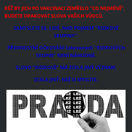
KÉŽ BY JICH PO VAKCINACI ZEMŘELO "CO NEJMÉNĚ",
BUDETE OPAKOVAT SLOVA VAŠICH VŮDCŮ.
ZAMYSLETE SE, LIDÉ, NAD POJMEM "RIZIKOVÉ
SKUPINY".
PŘEDNOSTNÍ OČKOVÁNÍ takzvaných "RIZIKOVÝCH
SKUPIN" NENÍ NÁHODNÉ.
SLOVO "RIZIKOVÉ" MÁ ZCELA JINÝ VÝZNAM.
ZCELA JINÝ, NEŽ SI MYSLÍTE.