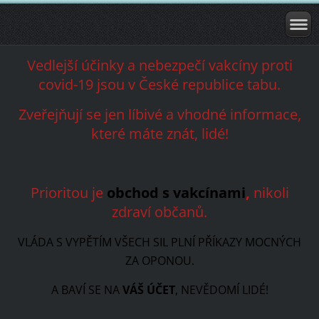
Vedlejší účinky a nebezpečí vakcíny proti
covid-19 jsou v České republice tabu.
Zveřejňují se jen líbivé a vhodné informace,
které máte znát, lidé!
Prioritou je
obchod s vakcínami
,
nikoli
zdraví občanů.
VLÁDA S VYPĚTÍM VŠECH SIL PLNÍ PŘÍKAZY MOCNÝCH
ZA OPONOU.
A BAVÍ SE NA
VÁŠ ÚČET
, NEVĚDOMÍ LIDÉ!