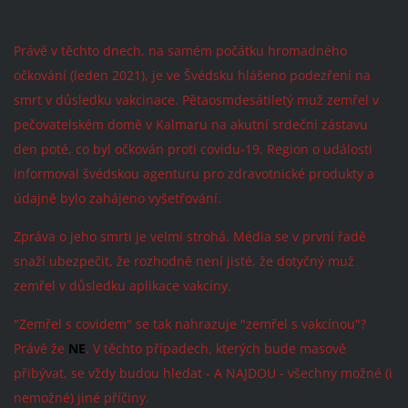
Právě v těchto dnech,
na samém počátku hromadného
očkování (leden 2021),
je ve Švédsku hlášeno podezření na
smrt v důsledku vakcinace. Pětaosmdesátiletý muž zemřel v
pečovatelském domě v Kalmaru na akutní srdeční zástavu
den poté, co byl očkován proti covidu-19. Region o události
informoval švédskou agenturu pro zdravotnické produkty a
údajně bylo zahájeno vyšetřování.
Zpráva o jeho smrti je velmi strohá. Média se v první řadě
snaží ubezpečit, že rozhodně není jisté, že dotyčný muž
zemřel v důsledku aplikace vakcíny.
"Zemřel s covidem" se tak nahrazuje "zemřel s vakcínou"?
Právě že
NE
. V těchto případech, kterých bude masově
přibývat, se vždy budou hledat - A NAJDOU - všechny možné (i
nemožné) jiné příčiny.