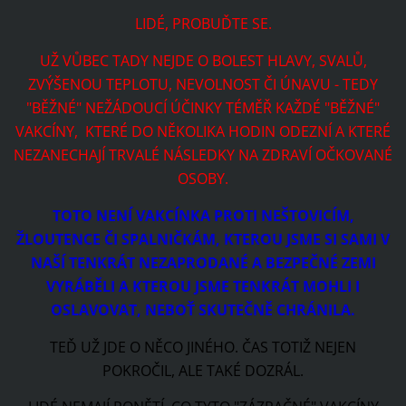
LIDÉ, PROBUĎTE SE.
UŽ VŮBEC TADY NEJDE O BOLEST HLAVY, SVALŮ,
ZVÝŠENOU TEPLOTU, NEVOLNOST ČI ÚNAVU - TEDY
"BĚŽNÉ" NEŽÁDOUCÍ ÚČINKY TÉMĚŘ KAŽDÉ "BĚŽNÉ"
VAKCÍNY, KTERÉ DO NĚKOLIKA HODIN ODEZNÍ A KTERÉ
NEZANECHAJÍ TRVALÉ NÁSLEDKY NA ZDRAVÍ OČKOVANÉ
OSOBY.
TOTO NENÍ VAKCÍNKA PROTI NEŠTOVICÍM,
ŽLOUTENCE ČI SPALNIČKÁM, KTEROU JSME SI SAMI V
NAŠÍ TENKRÁT NEZAPRODANÉ A BEZPEČNÉ ZEMI
VYRÁBĚLI A KTEROU JSME TENKRÁT MOHLI I
OSLAVOVAT, NEBOŤ SKUTEČNĚ CHRÁNILA.
TEĎ UŽ JDE O NĚCO JINÉHO. ČAS TOTIŽ NEJEN
POKROČIL, ALE TAKÉ DOZRÁL.