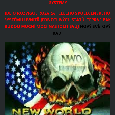
- SYSTÉMY.
JDE O ROZVRAT. ROZVRAT CELÉHO SPOLEČENSKÉHO
SYSTÉMU UVNITŘ JEDNOTLIVÝCH STÁTŮ. TEPRVE PAK
BUDOU MOCNÍ MOCI NASTOLIT SVŮJ
NOVÝ SVĚTOVÝ
ŘÁD.