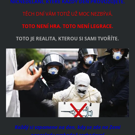
NICNEDĚLÁNÍ, KTERÉ KAŽDÝ DEN PROVOZUJETE.
TĚCH DNÍ VÁM TOTIŽ UŽ MOC NEZBÝVÁ.
TOTO NENÍ HRA. TOTO NENÍ LEGRACE.
TOTO JE REALITA, KTEROU SI SAMI TVOŘÍTE.
Každý si vzpomene na den, kdy se zde na Zemi