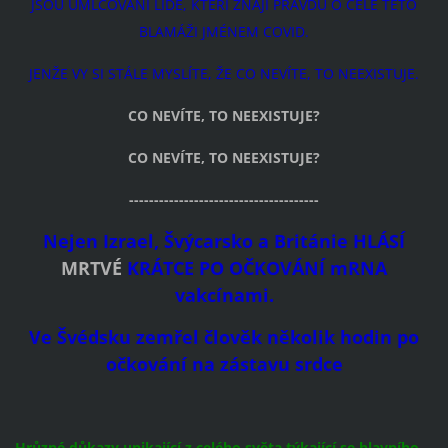
JSOU UMLČOVÁNI LIDÉ, KTEŘÍ ZNAJÍ PRAVDU O CELÉ TÉTO
BLAMÁŽI JMÉNEM COVID.
JENŽE VY SI STÁLE MYSLÍTE, ŽE CO NEVÍTE, TO NEEXISTUJE.
CO NEVÍTE, TO NEEXISTUJE?
CO NEVÍTE, TO NEEXISTUJE?
--------------------------------------
Nejen Izrael, Švýcarsko a Británie HLÁSÍ
MRTVÉ
KRÁTCE PO OČKOVÁNÍ mRNA
vakcínami.
Ve Švédsku zemřel člověk několik hodin po
očkování na zástavu srdce
Hrůzné důkazy unikající z celého světa týkající se hlavního