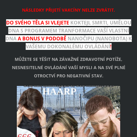
NÁSLEDKY PŘIJETÍ VAKCÍNY NELZE ZVRÁTIT.
DO SVÉHO TĚLA SI VLEJETE
KOKTEJL SMRTI, UMĚLOU
DNA S PROGRAMEM TRANFORMACE VAŠÍ VLASTNÍ
DNA
A BONUS V PODOBĚ
NANOČIPU (NANOBOTA) K
VAŠEMU DOKONALÉMU OVLÁDÁNÍ
!
MŮŽETE SE TĚŠIT NA ZÁVAŽNÉ ZDRAVOTNÍ POTÍŽE,
NESNESITELNÉ OVLÁDÁNÍ VAŠÍ MYSLI A NA SVÉ PLNÉ
OTROCTVÍ PRO NEGATIVNÍ STAV.