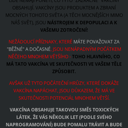
LIDÉ NEMAJÍ PONĚTÍ, CO TYTO "ZÁZRAČNÉ" VAKCÍNY
OBSAHUJÍ. VAKCÍNY JSOU PRODUKTEM A ZBRANÍ
MOCNÝCH TOHOTO SVĚTA (A TĚCH MOCNĚJŠÍCH MIMO
NÁŠ SVĚT), JSOU
NÁSTROJEM K DEPOPULACI A K
VAŠEMU ZOTROČENÍ!
NEŽÁDOUCÍ PŘÍZNAKY, KTERÉ
MÁTE POVAŽOVAT ZA
"BĚŽNÉ" A DOČASNÉ
, JSOU NENÁPADNÝM POČÁTKEM
NĚČEHO MNOHEM VĚTŠÍHO -
TOHO HLAVNÍHO, CO
MÁ TATO VAKCÍNA VE SKUTEČNOSTI VE VAŠEM TĚLE
ZPŮSOBIT.
AVŠAK UŽ TYTO POČÁTEČNÍ HRŮZY, KTERÉ DOKÁŽE
VAKCÍNA NAPÁCHAT, JSOU DŮKAZEM, ŽE MÁ VE
SKUTEČNOSTI POTENCIÁL MNOHEM VĚTŠÍ.
VAKCÍNA OBSAHUJE TAKOVOU SMĚS TOXICKÝCH
LÁTEK, ŽE VÁS NĚKOLIK LET (PODLE SVÉHO
NAPROGRAMOVÁNÍ) BUDE POMALU TRÁVIT A BUDE