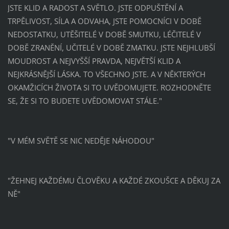
JSTE KLID A RADOST A SVĚTLO. JSTE ODPUŠTĚNÍ A
TRPĚLIVOST, SÍLA A ODVAHA, JSTE POMOCNÍCI V DOBĚ
NEDOSTATKU, UTĚŠITELÉ V DOBĚ SMUTKU, LÉČITELÉ V
DOBĚ ZRANĚNÍ, UČITELÉ V DOBĚ ZMATKU. JSTE NEJHLUBŠÍ
MOUDROST A NEJVYŠŠÍ PRAVDA, NEJVĚTŠÍ KLID A
NEJKRÁSNĚJŠÍ LÁSKA. TO VŠECHNO JSTE. A V NĚKTERÝCH
OKAMŽICÍCH ŽIVOTA SI TO UVĚDOMUJETE. ROZHODNĚTE
SE, ŽE SI TO BUDETE UVĚDOMOVAT STÁLE."
"V MÉM SVĚTĚ SE NIC NEDĚJE NÁHODOU"
"ŽEHNEJ KAŽDÉMU ČLOVĚKU A KAŽDÉ ZKOUŠCE A DĚKUJ ZA
NĚ"