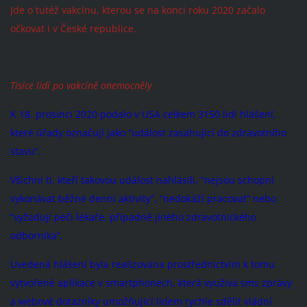
Jde o tutéž vakcínu, kterou se na konci roku 2020 začalo
očkovat i v České republice.
Tisíce lidí po vakcíně onemocněly
K 18. prosinci 2020 podalo v USA celkem 3150 lidí hlášení,
které úřady označují jako “událost zasahující do zdravotního
stavu“.
Všichni ti, kteří takovou událost nahlásili, “nejsou schopni
vykonávat běžné denní aktivity”, “nedokáží pracovat” nebo
“vyžadují péči lékaře, případně jiného zdravotnického
odborníka”.
Uvedená hlášení byla realizována prostřednictvím k tomu
vytvořené aplikace v smartphonech, která využívá sms zprávy
a webové dotazníky umožňující lidem rychle sdělit vládní