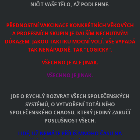
NIČIT VAŠE TĚLO, AŽ PODLEHNE.
PŘEDNOSTNÍ VAKCINACE KONKRÉTNÍCH VĚKOVÝCH
A PROFESNÍCH SKUPIN JE DALŠÍM NECHUTNÝM
DŮKAZEM, JAKOU TAKTIKU MOCNÍ VOLÍ. VŠE VYPADÁ
TAK NENÁPADNĚ, TAK "LOGICKY".
VŠECHNO JE ALE JINAK.
VŠECHNO JE JINAK.
JDE O RYCHLÝ ROZVRAT VŠECH SPOLEČENSKÝCH
SYSTÉMŮ, O VYTVOŘENÍ TOTÁLNÍHO
SPOLEČENSKÉHO CHAOSU, KTERÝ JEDINÝ ZARUČÍ
POSLUŠNOST VŠECH.
LIDÉ, UŽ NEMÁTE PŘÍLIŠ MNOHO ČASU NA