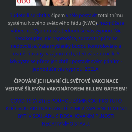
Budete-li se chtít s
čipem
v těle postavit
totalitnímu
systému Nového světového řádu (NWO)
, nezmůžete
vůbec nic. Vypnou vás. Jednoduše vás vypnou. Nic
nenakoupíte, nic neprodáte, zdravotní péče se
nedovoláte. Vaše myšlenky budou kontrolovány a
usměrňovány, v zájmu těch, kteří vás zotročili. A
kdybyste se přece jen chtěli postavit svým pánům -
jednoduše vás vypnou. ZCELA.
ČIPOVÁNÍ JE HLAVNÍ CÍL SVĚTOVÉ VAKCINACE
VEDENÉ ŠÍLENÝM VAKCINÁTOREM
BILLEM GATESEM
!
COVID-19 (A 21) JE POUHOU ZÁMINKOU PRO TUTO
KLÍČOVOU AKCI NA PLANETĚ ZEMI V ZÁPORNÉ DIMENZI
BYTÍ V SOULADU S DOSAHOVÁNÍM PLNOSTI
NEGATIVNÍHO STAVU.