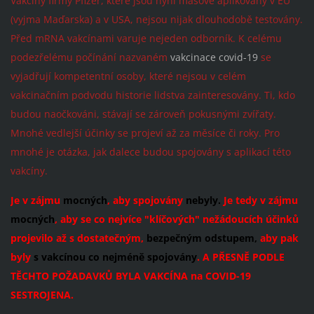
Vakcíny firmy Pfizer, které jsou nyní masově aplikovány v EU
(vyjma Maďarska) a v USA, nejsou nijak dlouhodobě testovány.
Před mRNA vakcínami varuje nejeden odborník. K celému
podezřelému počínání nazvaném
vakcinace covid-19
se
vyjadřují kompetentní osoby, které nejsou v celém
vakcinačním podvodu historie lidstva zainteresovány. Ti, kdo
budou naočkováni, stávají se zároveň pokusnými zvířaty.
Mnohé vedlejší účinky se projeví až za měsíce či roky. Pro
mnohé je otázka, jak dalece budou spojovány s aplikací této
vakcíny.
Je v zájmu
mocných
, aby spojovány
nebyly.
Je tedy v zájmu
mocných
, aby se co nejvíce "klíčových" nežádoucích účinků
projevilo až s dostatečným,
bezpečným odstupem,
aby pak
byly
s vakcínou co nejméně spojovány
. A PŘESNĚ PODLE
TĚCHTO POŽADAVKŮ BYLA VAKCÍNA na COVID-19
SESTROJENA.