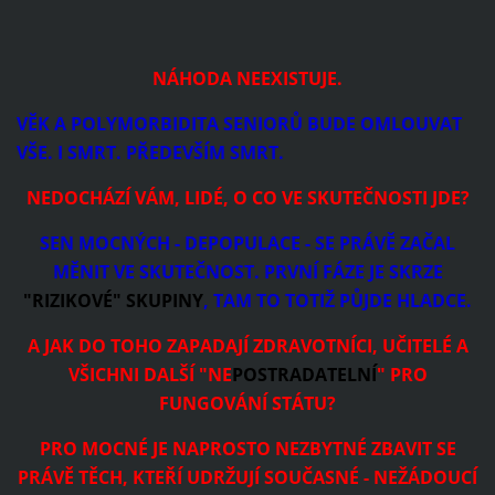
NÁHODA NEEXISTUJE.
VĚK A POLYMORBIDITA SENIORŮ BUDE OMLOUVAT
VŠE. I SMRT. PŘEDEVŠÍM SMRT.
NEDOCHÁZÍ VÁM, LIDÉ, O CO VE SKUTEČNOSTI JDE?
SEN MOCNÝCH - DEPOPULACE - SE PRÁVĚ ZAČAL
MĚNIT VE SKUTEČNOST. PRVNÍ FÁZE JE SKRZE
"RIZIKOVÉ" SKUPINY
, TAM TO TOTIŽ PŮJDE HLADCE.
A JAK DO TOHO ZAPADAJÍ ZDRAVOTNÍCI, UČITELÉ A
VŠICHNI DALŠÍ "NE
POSTRADATELNÍ
" PRO
FUNGOVÁNÍ STÁTU?
PRO MOCNÉ JE NAPROSTO NEZBYTNÉ ZBAVIT SE
PRÁVĚ TĚCH, KTEŘÍ UDRŽUJÍ SOUČASNÉ - NEŽÁDOUCÍ