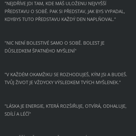
"NEJDŘÍVE JDI TAM, KDE MÁŠ ULOŽENU NEJVYŠŠÍ
PŘEDSTAVU O SOBĚ. PAK SI PŘEDSTAV, JAK BYS VYPADAL,
KDYBYS TUTO PŘEDSTAVU KAŽDÝ DEN NAPLŇOVAL."
"NIC NENÍ BOLESTIVÉ SAMO O SOBĚ. BOLEST JE
DŮSLEDKEM ŠPATNÉHO MYŠLENÍ"
"V KAŽDÉM OKAMŽIKU SE ROZHODUJEŠ, KÝM JSI A BUDEŠ.
TVŮJ ŽIVOT JE VŽDYCKY VÝSLEDKEM TVÝCH MYŠLENEK."
"LÁSKA JE ENERGIE, KTERÁ ROZŠIŘUJE, OTVÍRÁ, ODHALUJE,
SDÍLÍ A LÉČÍ"