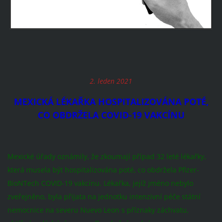
2. leden 2021
MEXICKÁ LÉKAŘKA HOSPITALIZOVÁNA POTÉ,
CO OBDRŽELA COVID-19 VAKCÍNU
Mexické úřady oznámily, že zkoumají případ 32 leté lékařky,
která musela být hospitalizována poté, co obdržela Pfizer-
BioNTech COVID-19 vakcínu. Lékařka, jejíž jméno nebylo
zveřejněno, byla přijata na jednotku intenzivní péče státní
nemocnice na severu Nuevo Leon s příznaky záchvatu,