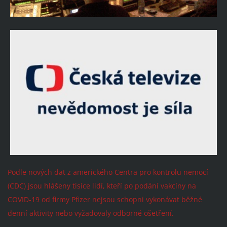
Podle nových dat z amerického Centra pro kontrolu nemocí
(CDC) jsou hlášeny tisíce lidí, kteří po podání vakcíny na
COVID-19 od firmy Pfizer nejsou schopni vykonávat běžné
denní aktivity nebo vyžadovaly odborné ošetření.