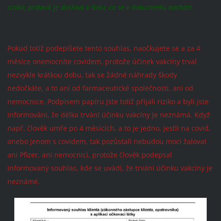
rizika, právník je doslova v šoku, co se v dokumentu nachází
Pokud totiž podepíšete tento souhlas, naočkujete se a za 4
měsíce onemocníte covidem, protože účinek vakcíny trval
nezvykle krátkou dobu, tak se žádné náhrady škody
nedočkáte, a to ani od farmaceutické společnosti, ani od
nemocnice. Podpisem papíru jste totiž přijali riziko a byli jste
informováni, že délka trvání účinku vakcíny je neznámá. Když
např. člověk umře po 4 měsících, a to je jedno, jestli na covid,
anebo jenom s covidem, tak pozůstalí nebudou moci žalovat
ani Pfizer, ani nemocnici, protože člověk podepsal
informovaný souhlas, kde se uvádí, že trvání účinku vakcíny je
neznámé.