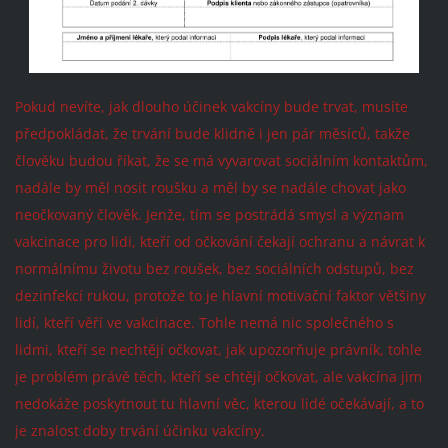
Pokud nevíte, jak dlouho účinek vakcíny bude trvat, musíte
předpokládat, že trvání bude klidně i jen pár měsíců, takže
člověku budou říkat, že se má vyvarovat sociálním kontaktům,
nadále by měl nosit roušku a měl by se nadále chovat jako
neočkovaný člověk. Jenže, tím se postrádá smysl a význam
vakcinace pro lidi, kteří od očkování čekají ochranu a návrat k
normálnímu životu bez roušek, bez sociálních odstupů, bez
dezinfekcí rukou, protože to je hlavní motivační faktor většiny
lidí, kteří věří ve vakcinace. Tohle nemá nic společného s
lidmi, kteří se nechtějí očkovat, jak upozorňuje právník, tohle
je problém právě těch, kteří se chtějí očkovat, ale vakcína jim
nedokáže poskytnout tu hlavní věc, kterou lidé očekávají, a to
je znalost doby trvání účinku vakcíny.