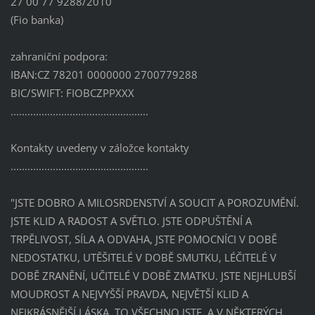
27 00 77 9288/2010
(Fio banka)
zahraniční podpora:
IBAN:CZ 78201 0000000 2700779288
BIC/SWIFT: FIOBCZPPXXX
.................................................
Kontakty uvedeny v záložce kontakty
.................................................
"JSTE DOBRO A MILOSRDENSTVÍ A SOUCIT A POROZUMĚNÍ.
JSTE KLID A RADOST A SVĚTLO. JSTE ODPUŠTĚNÍ A
TRPĚLIVOST, SÍLA A ODVAHA, JSTE POMOCNÍCI V DOBĚ
NEDOSTATKU, UTĚŠITELÉ V DOBĚ SMUTKU, LÉČITELÉ V
DOBĚ ZRANĚNÍ, UČITELÉ V DOBĚ ZMATKU. JSTE NEJHLUBŠÍ
MOUDROST A NEJVYŠŠÍ PRAVDA, NEJVĚTŠÍ KLID A
NEJKRÁSNĚJŠÍ LÁSKA. TO VŠECHNO JSTE. A V NĚKTERÝCH