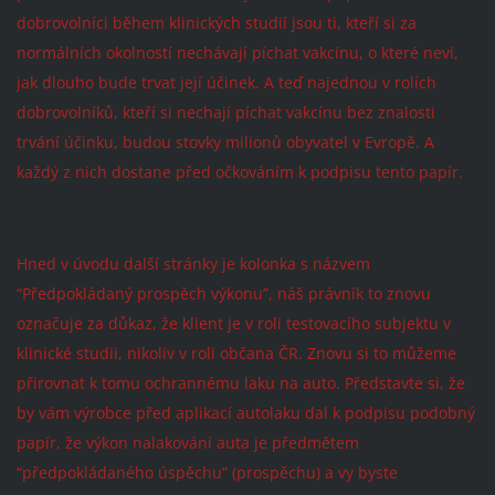
dobrovolníci během klinických studií jsou ti, kteří si za
normálních okolností nechávají píchat vakcínu, o které neví,
jak dlouho bude trvat její účinek. A teď najednou v rolích
dobrovolníků, kteří si nechají píchat vakcínu bez znalosti
trvání účinku, budou stovky milionů obyvatel v Evropě. A
každý z nich dostane před očkováním k podpisu tento papír.
Hned v úvodu další stránky je kolonka s názvem
“Předpokládaný prospěch výkonu”, náš právník to znovu
označuje za důkaz, že klient je v roli testovacího subjektu v
klinické studii, nikoliv v roli občana ČR. Znovu si to můžeme
přirovnat k tomu ochrannému laku na auto. Představte si, že
by vám výrobce před aplikací autolaku dal k podpisu podobný
papír, že výkon nalakování auta je předmětem
“předpokládaného úspěchu” (prospěchu) a vy byste