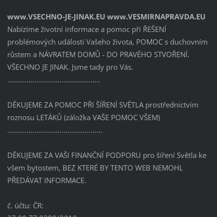
www.VSECHNO-JE-JINAK.EU www.VESMIRNAPRAVDA.EU
Nabízíme životní informace a pomoc při ŘEŠENÍ
problémových událostí Vašeho života, POMOC s duchovním
růstem a NÁVRATEM DOMŮ - DO PRAVÉHO STVOŘENÍ.
VŠECHNO JE JINAK. Jsme tady pro Vás.
................................................
DĚKUJEME ZA POMOC PŘI ŠÍŘENÍ SVĚTLA prostřednictvím
roznosu LETÁKŮ (záložka VAŠE POMOC VŠEM)
.................................................
DĚKUJEME ZA VAŠI FINANČNÍ PODPORU pro šíření Světla ke
všem bytostem, BEZ KTERÉ BY TENTO WEB NEMOHL
PŘEDÁVAT INFORMACE.
č. účtu: ČR: