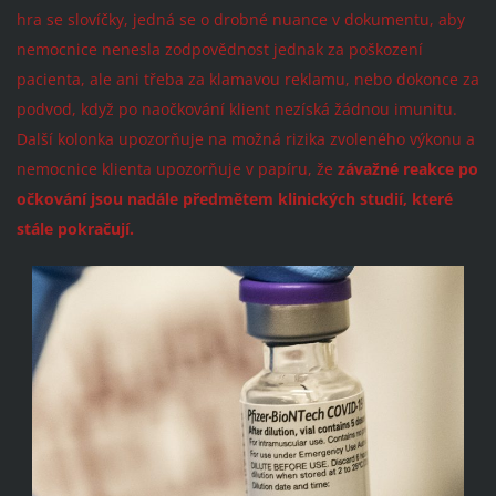
hra se slovíčky, jedná se o drobné nuance v dokumentu, aby
nemocnice nenesla zodpovědnost jednak za poškození
pacienta, ale ani třeba za klamavou reklamu, nebo dokonce za
podvod, když po naočkování klient nezíská žádnou imunitu.
Další kolonka upozorňuje na možná rizika zvoleného výkonu a
nemocnice klienta upozorňuje v papíru, že
závažné reakce po
očkování jsou nadále předmětem klinických studií, které
stále pokračují.