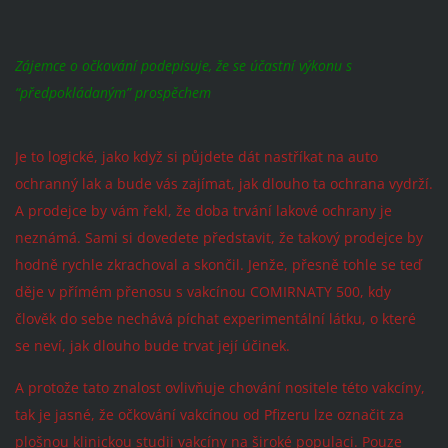
Zájemce o očkování podepisuje, že se účastní výkonu s
“předpokládaným” prospěchem
Je to logické, jako když si půjdete dát nastříkat na auto
ochranný lak a bude vás zajímat, jak dlouho ta ochrana vydrží.
A prodejce by vám řekl, že doba trvání lakové ochrany je
neznámá. Sami si dovedete představit, že takový prodejce by
hodně rychle zkrachoval a skončil. Jenže, přesně tohle se teď
děje v přímém přenosu s vakcínou COMIRNATY 500, kdy
člověk do sebe nechává píchat experimentální látku, o které
se neví, jak dlouho bude trvat její účinek.
A protože tato znalost ovlivňuje chování nositele této vakcíny,
tak je jasné, že očkování vakcínou od Pfizeru lze označit za
plošnou klinickou studii vakcíny na široké populaci. Pouze