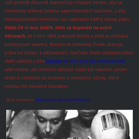
Náš právník důrazně doporučuje mladým ženám, aby se
nenechaly očkovat žádnou experimentální vakcínou, a aby
nepodepisovaly nemocnici ani laboratoři žádný takový papír.
Vláda ČR ví moc dobře, čeho se dopouští na svých
občanech,
že z nich dělá pokusné králíky a ještě je nechává
podepisovat waivery, kterými se očkovaný člověk zbavuje
práva na žalobu a odškodnění. YouTube maže svědecká videa
obětí vakcíny z USA
(zdaleka ne jen z USA, ale z mnoha zemí!)
jako vzteklý, ale ochrnutí obličejů
může být nakonec jenom
drobná záležitost ve srovnání s vedlejšími účinky, které
mohou mít nevratný charakter.
(
Zdroj: aeronet.cz
.
Děkujeme za informování lidstva)