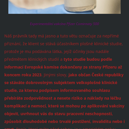
Experimentální vakcína Pfizer Comirnaty 500
Náš právník tady má jasno a tuto větu označuje za nepřímé
přiznání, že klient se stává účastníkem plošné klinické studie,
protože je mu podávána látka, jejíž účinky jsou nadále
předmětem klinických studií a
tyto studie budou podle
informací Evropské komise dokončeny ze strany Pfizeru až
koncem roku 2023
. Jinými slovy,
jako občan České republiky
se stáváte dobrovolným subjektem velkoplošné klinické
studie, za kterou podpisem informovaného souhlasu
přebíráte zodpovědnost a nesete riziko a náklady na léčbu
komplikací a nemocí, které se mohou po aplikování vakcíny
objevit, uvrhnout vás do stavu pracovní neschopnosti,
způsobit dlouhodobé nebo trvalé postižení, invaliditu nebo i