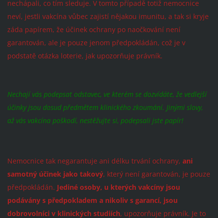
nechápali, co tím sleduje. V tomto případě totiž nemocnice
neví, jestli vakcína vůbec zajistí nějakou imunitu, a tak si kryje
záda papírem, že účinek ochrany po naočkování není
garantován, ale je pouze jenom předpokládán, což je v
podstatě otázka loterie, jak upozorňuje právník.
Nechají vás podepsat odstavec, ve kterém se dozvídáte, že vedlejší
účinky jsou dosud předmětem klinického zkoumání. Jinými slovy,
až vás vakcína poškodí, nestěžujte si, podepsali jste papír!
Nemocnice tak negarantuje ani délku trvání ochrany,
ani
samotný účinek jako takový
, který není garantován, je pouze
předpokládán.
Jediné osoby, u kterých vakcíny jsou
podávány s předpokladem a nikoliv s garancí, jsou
dobrovolníci v klinických studiích
, upozorňuje právník. Je to