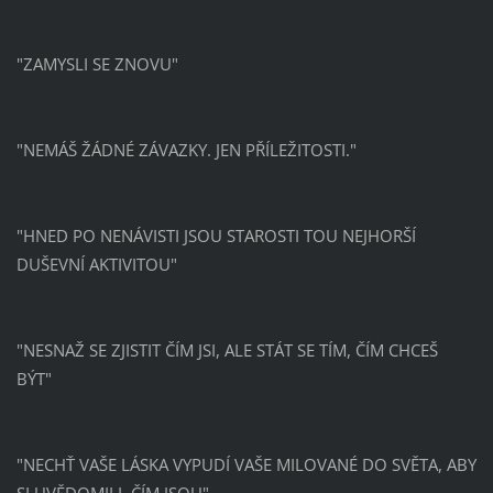
"ZAMYSLI SE ZNOVU"
"NEMÁŠ ŽÁDNÉ ZÁVAZKY. JEN PŘÍLEŽITOSTI."
"HNED PO NENÁVISTI JSOU STAROSTI TOU NEJHORŠÍ
DUŠEVNÍ AKTIVITOU"
"NESNAŽ SE ZJISTIT ČÍM JSI, ALE STÁT SE TÍM, ČÍM CHCEŠ
BÝT"
"NECHŤ VAŠE LÁSKA VYPUDÍ VAŠE MILOVANÉ DO SVĚTA, ABY
SI UVĚDOMILI, ČÍM JSOU"