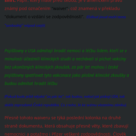
smrt.
Papír, který máte před sebou, je v americkém právu
známý pod označením
“waiver”
, což znamená v překladu
“dokument o vzdání se zodpovědnosti”.
(Odkud jinud mohl tento
"svobodný" nápad vzejít)
Pojišťovny v USA odmítají hradit nemoci a léčbu lidem, kteří se v
minulosti účastnili klinických studií a nechávali si píchat vakcíny
bez ukončených klinických zkoušek, za pár let mohou i české
pojišťovny spatřovat tyto vakcinace jako plošné klinické zkoušky a
budou odmítat hradit léčbu
(Pokud bude ještě nějaké "za pár let", tak budou, neboť jak pískají USA, tak
skáče zaprodaná Česká republika. Co z toho, že ke svému vlastnímu zániku).
Přesně tohoto waiveru se týká poslední kolonka na druhé
straně dokumentu, která obsahuje přesně věty, které zbavují
nemocnici a potažmo i Pfizer veškeré zodpovědnosti. Člověk