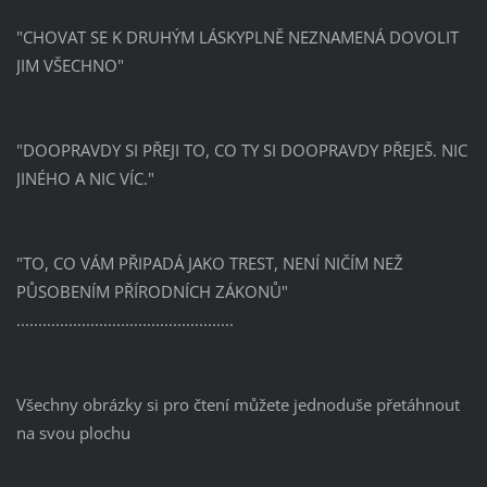
"CHOVAT SE K DRUHÝM LÁSKYPLNĚ NEZNAMENÁ DOVOLIT
JIM VŠECHNO"
"DOOPRAVDY SI PŘEJI TO, CO TY SI DOOPRAVDY PŘEJEŠ. NIC
JINÉHO A NIC VÍC."
"TO, CO VÁM PŘIPADÁ JAKO TREST, NENÍ NIČÍM NEŽ
PŮSOBENÍM PŘÍRODNÍCH ZÁKONŮ"
..................................................
Všechny obrázky si pro čtení můžete jednoduše přetáhnout
na svou plochu