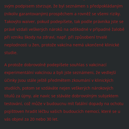
svým podpisem stvrzuje, že byl seznámen s předpokládaným
(nikoliv garantovaným) prospěchem a rovněž se všemi riziky.
Takovýto waiver, pokud podepíšete, tak podle právníka jste se
právě vzdali veškerých nároků na odškodné v případné žalobě
při vzniku škody na zdraví, např. při způsobení trvalé
neplodnosti u žen, protože vakcína nemá ukončené klinické
studie.
A protože dobrovolně podepíšete souhlas s vakcinací
experimentální vakcínou a byli jste seznámeni, že vedlejší
účinky jsou stále ještě předmětem zkoumání v klinických
studiích, potom se vzdáváte nejen veškerých nárokových
titulů za újmy, ale navíc se stáváte dobrovolným subjektem
testování, což může v budoucnu mít fatální dopady na ochotu
pojišťoven hradit léčbu vašich budoucích nemocí, které se u
vás objeví za 20 nebo 30 let.