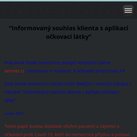
“Informovaný souhlas klienta s aplikací
očkovací látky”
Pracovník české nemocnice poskytl veřejnosti (skrze
aeronet.cz
) informace o "novince" k očkování proti Covid-19
Jistá česká nemocnice začala svým lékařům rozesílat tiskopis s
názvem “Informovaný souhlas klienta s aplikací očkovací
látky”.
Leden 2021
Tento papír budou dostávat všichni pacienti a zájemci o
očkování proti Covid-19, kteří do nemocnice přijdou a postaví