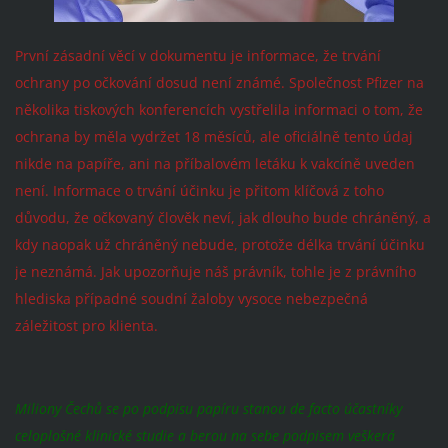
První zásadní věcí v dokumentu je informace, že trvání
ochrany po očkování dosud není známé. Společnost Pfizer na
několika tiskových konferencích vystřelila informaci o tom, že
ochrana by měla vydržet 18 měsíců, ale oficiálně tento údaj
nikde na papíře, ani na příbalovém letáku k vakcíně uveden
není. Informace o trvání účinku je přitom klíčová z toho
důvodu, že očkovaný člověk neví, jak dlouho bude chráněný, a
kdy naopak už chráněný nebude, protože délka trvání účinku
je neznámá. Jak upozorňuje náš právník, tohle je z právního
hlediska případné soudní žaloby vysoce nebezpečná
záležitost pro klienta.
Miliony Čechů se po podpisu papíru stanou de facto účastníky
celoplošné klinické studie a berou na sebe podpisem veškerá