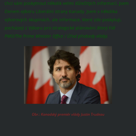
chci vám poskytnout několik velmi důležitých informací. Jsem
členem výboru Liberální strany Kanady. Jsem v několika
výborových skupinách, ale informace, které zde poskytuji,
pocházejí z Výboru pro strategické plánování
(který řídí
PMO/The Prime Minister Office / Úřad předsedy vlády).
Obr.: Kanadský premiér vlády Justin Trudeau