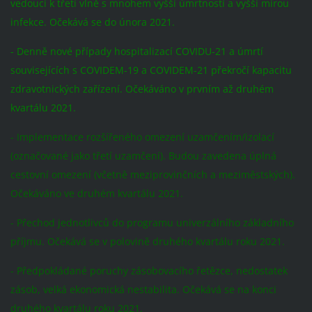
vedoucí k třetí vlně s mnohem vyšší úmrtností a vyšší mírou
infekce. Očekává se do února 2021.
- Denně nové případy hospitalizací COVIDU-21 a úmrtí
souvisejících s COVIDEM-19 a COVIDEM-21 překročí kapacitu
zdravotnických zařízení. Očekáváno v prvním až druhém
kvartálu 2021.
- Implementace rozšířeného omezení uzamčením/izolací
(označované jako třetí uzamčení). Budou zavedena úplná
cestovní omezení (včetně meziprovinčních a meziměstských).
Očekáváno ve druhém kvartálu 2021.
- Přechod jednotlivců do programu univerzálního základního
příjmu. Očekává se v polovině druhého kvartálu roku 2021.
- Předpokládané poruchy zásobovacího řetězce, nedostatek
zásob, velká ekonomická nestabilita. Očekává se na konci
druhého kvartálu roku 2021.