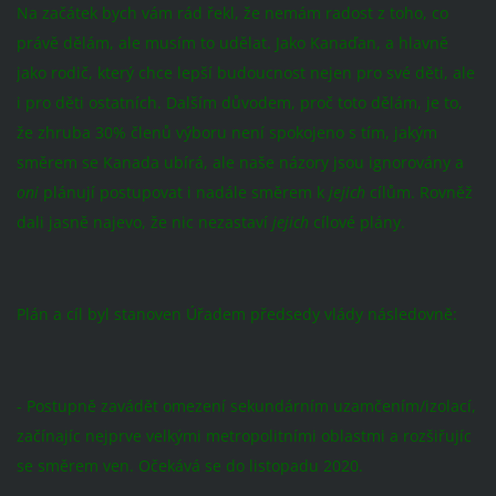
Na začátek bych vám rád řekl, že nemám radost z toho, co
právě dělám, ale musím to udělat. Jako Kanaďan, a hlavně
jako rodič, který chce lepší budoucnost nejen pro své děti, ale
i pro děti ostatních. Dalším důvodem, proč toto dělám, je to,
že zhruba 30% členů výboru není spokojeno s tím, jakým
směrem se Kanada ubírá, ale naše názory jsou ignorovány a
oni
plánují postupovat i nadále směrem k
jejich
cílům. Rovněž
dali jasně najevo, že nic nezastaví
jejich
cílové plány.
Plán a cíl byl stanoven Úřadem předsedy vlády následovně:
- Postupně zavádět omezení sekundárním uzamčením/izolací,
začínajíc nejprve velkými metropolitními oblastmi a rozšiřujíc
se směrem ven. Očekává se do listopadu 2020.