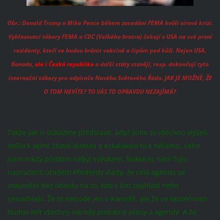
Obr.: Donald Trump a Mike Pence během zasedání FEMA kvůli virové krizi.
Vyhlazovací tábory FEMA a CDC (Velkého bratra) čekají v USA na své první
rezidenty, kteří se budou bránit vakcíně a čipům pod kůži. Nejen USA,
Kanada,
ale i Česká republika
a další státy stavějí, resp. dokončují tyto
internační tábory pro odpírače Nového Světového Řádu. JAK JE MOŽNÉ, ŽE
O TOM NEVÍTE? TO VÁS TO OPRAVDU NEZAJÍMÁ?
Takže jak si dokážete představit, když jsme to všechno slyšeli,
došlo k velmi žhavé diskusi a eskalovalo to k něčemu, čeho
jsem nikdy předtím nebyl svědkem. Nakonec nám bylo
naznačeno úřadem Předsedy vlády, že celá agenda se
uskuteční bez ohledu na to, kdo s tím souhlasí nebo
nesouhlasí. Že to nebude jen v Kanadě, ale že ve skutečnosti
budou mít všechny národy podobné plány a agendy. A že