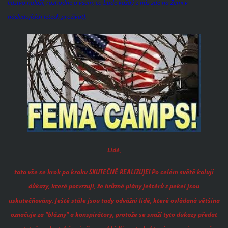
lidstvo naloží, rozhodne o všem, co bude každý z nás zde na Zemi v
následujících letech prožívat).
Lidé,
toto vše se krok po kroku SKUTEČNĚ REALIZUJE! Po celém světě kolují
důkazy, které potvrzují, že hrůzné plány ještěrů z pekel jsou
uskutečňovány. Ještě stále jsou tady odvážní lidé, které ovládaná většina
označuje za "blázny" a konspirátory, protože se snaží tyto důkazy předat