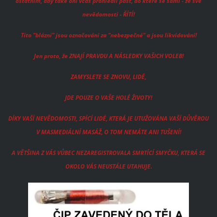
ostatním, aby také oni včas prohlédli past, do které se sami - ze své
nevědomosti - ŘÍTÍ!
Tito "blázni" jsou označováni za "nebezpečné" a jsou likvidováni!
Jen proto, že ZNAJÍ PRAVDU A NÁSLEDKY VAŠICH VOLEB!
ZAMYSLETE SE ZNOVU, LIDÉ,
JDE POUZE O VAŠE HOLÉ ŽIVOTY!
DÍKY VAŠÍ NEVĚDOMOSTI, SPÍCÍ LIDÉ, KTERÁ JE UTUŽOVÁNA VAŠÍ DŮVĚROU
V MASMEDIÁLNÍ MASÁŽ, O TOM NEMÁTE ANI TUŠENÍ!
A VĚTŠINA Z VÁS VŮBEC NEZAREGISTROVALA SMRTÍCÍ SMYČKU, KTERÁ SE
OKOLO VÁS NEUSTÁLE UTAHUJE.