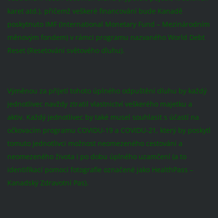
karet atd.), přičemž veškeré financování bude Kanadě
poskytnuto IMF (International Monetary Fund – Mezinárodním
měnovým fondem) v rámci programu nazvaného World Debt
Reset (Resetování světového dluhu).
Výměnou za přijetí tohoto úplného odpuštění dluhu by každý
jednotlivec navždy ztratil vlastnictví veškerého majetku a
aktiv. Každý jednotlivec by také musel souhlasit s účastí na
očkovacím programu COVIDU-19 a COVIDU-21, který by poskytl
tomuto jednotlivci možnost neomezeného cestování a
neomezeného života i po dobu úplného uzamčení (a to
identifikací pomocí fotografie označené jako HealthPass –
Kanadský Zdravotní Pas).