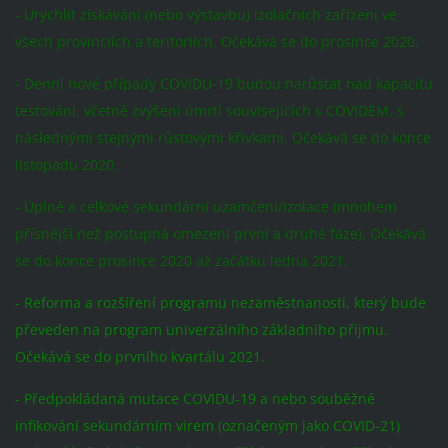
- Urychlit získávání (nebo výstavbu) izolačních zařízení ve
všech provinciích a teritoriích. Očekává se do prosince 2020.
- Denní nové případy COVIDU-19 budou narůstat nad kapacitu
testování, včetně zvýšení úmrtí souvisejících s COVIDEM, s
následnými stejnými růstovými křivkami. Očekává se do konce
listopadu 2020.
- Úplné a celkové sekundární uzamčení/izolace (mnohem
přísnější než postupná omezení první a druhé fáze). Očekává
se do konce prosince 2020 až začátku ledna 2021.
- Reforma a rozšíření programu nezaměstnanosti, který bude
převeden na program univerzálního základního příjmu.
Očekává se do prvního kvartálu 2021.
- Předpokládaná mutace COVIDU-19 a nebo souběžné
infikování sekundárním virem (označeným jako COVID-21)