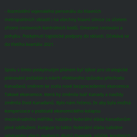
- Rozmístění vojenského personálu do hlavních
metropolitních oblastí i na všechny hlavní silnice za účelem
zřízení cestovních kontrolních bodů. Omezení cestování a
pohybu. Poskytnutí logistické podpory do oblasti. Očekává se
do třetího kvartálu 2021.
Spolu s tímto poskytnutým plánem byl Výbor pro strategické
plánování požádán o návrh efektivního způsobu přechodu
Kanaďanů směrem ke zcela nové bezprecedentní ekonomice.
Takové ekonomice, která by změnila tvář Kanady a navždy
změnila život Kanaďanů. Bylo nám řečeno, že aby byla možná
kompenzace v podstatě ekonomického kolapsu
mezinárodního měřítka, nabídne federální vláda Kanaďanům
plné oddlužení. Funguje to takto: federální vláda nabídne
odstranění všech osobních dluhů (hypoték, půjček, kreditních