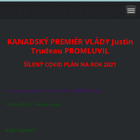
KANADSKÝ PREMIÉR VLÁDY Justin
Trudeau PROMLUVIL
ŠÍLENÝ COVID PLÁN NA ROK 2021
On Saturday, October 10, 2020 1:38 PM, REMOVED wrote:
10. října 2020, J. Trudeau napsal:
Drazí "vzdálení",