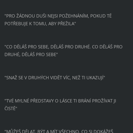
"PRO ŽÁDNOU DUŠI NEJSI POŽEHNÁNÍM, POKUD TĚ
POTŘEBUJE K TOMU, ABY PŘEŽILA"
"CO DĚLÁŠ PRO SEBE, DĚLÁŠ PRO DRUHÉ. CO DĚLÁŠ PRO
DRUHÉ, DĚLÁŠ PRO SEBE"
"SNAŽ SE V DRUHÝCH VIDĚT VÍC, NEŽ TI UKAZUJÍ"
"TVÉ MYLNÉ PŘEDSTAVY O LÁSCE TI BRÁNÍ PROŽÍVAT JI
ČISTĚ"
"MŮŽEŠ DĚLAT, BÝT A MÍT VŠECHNO, CO SI DOKÁŽEŠ