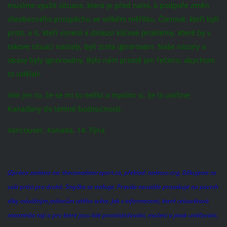
musíme využít situace, která je před námi, k podpoře změn
všeobecného prospěchu ve velkém měřítku. Členové, kteří byli
proti, a ti, kteří vznesli k diskusi klíčové problémy, které by v
takové situaci nastaly, byli zcela ignorováni. Naše názory a
obavy byly ignorovány. Bylo nám prostě jen řečeno, abychom
to udělali.
Vím jen to, že se mi to nelíbí a myslím si, že to uvrhne
Kanaďany do temné budoucnosti.
Vancouver, Kanada, 14. října
(Zpráva zaslána na: thecanadianreport.ca, překlad: tadesco.org. Děkujeme za
vaši práci pro druhé. Smyčka se stahuje. Pravda neustále prosakuje na povrch
díky odvážným jedincům celého světa. Jak s informacemi, které celosvětová
masmédia tají a pro které jsou lidé pronásledováni, mučeni a jinak umlčováni,