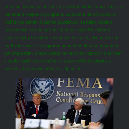
tímto omezením, uzamčeni. A že během krátké doby, kdy více
Kanaďanů přejde do programu odpuštění dluhů, budou ti,
kteří by se odmítli účastnit, považováni za riziko veřejné
bezpečnosti a budou přemístěni do izolačních zařízení.
Jakmile by byli v těchto zařízeních, dostali by dvě možnosti:
buďto se zúčastnit programu odpuštění dluhů a tím pádem
být propuštěni, anebo zůstat na neurčito v izolačním zařízení
– podle klasifikace vážného rizika pro veřejné zdraví – a
nechat si tak zabavit veškerý svůj majetek.