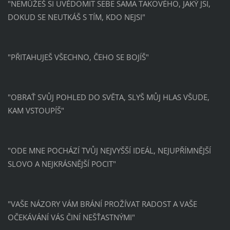
"NEMŮŽEŠ SI UVĚDOMIT SEBE SAMA TAKOVÉHO, JAKÝ JSI,
DOKUD SE NEUTKÁŠ S TÍM, KDO NEJSI"
"PŘITAHUJEŠ VŠECHNO, ČEHO SE BOJÍŠ"
"OBRAŤ SVŮJ POHLED DO SVĚTA, SLYŠ MŮJ HLAS VŠUDE,
KAM VSTOUPÍŠ"
"ODE MNE POCHÁZÍ TVŮJ NEJVYŠŠÍ IDEÁL, NEJUPŘÍMNĚJŠÍ
SLOVO A NEJKRÁSNĚJŠÍ POCIT"
"VAŠE NÁZORY VÁM BRÁNÍ PROŽÍVAT RADOST A VAŠE
OČEKÁVÁNÍ VÁS ČINÍ NEŠŤASTNÝMI"