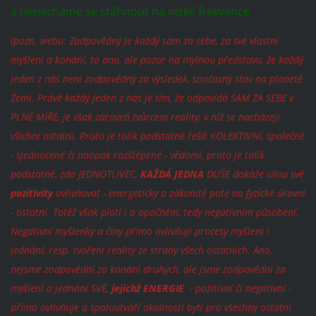
a nenecháme se stáhnout na nízké frekvence.
(pozn. webu: Zodpovědný je každý sám za sebe, za své vlastní
myšlení a konání, to ano, ale pozor na mylnou představu, že každý
jeden z nás není zodpovědný za výsledek, současný stav na planetě
Zemi. Právě každý jeden z nás je tím, že odpovídá SÁM ZA SEBE v
PLNÉ MÍŘE, je však zároveň tvůrcem reality, v níž se nacházejí
všichni ostatní. Proto je tolik podstatné řešit KOLEKTIVNÍ, společné
- sjednocené či naopak rozštěpené - vědomí, proto je tolik
podstatné, zda JEDNOTLIVEC,
KAŽDÁ JEDNA
DUŠE dokáže silou své
pozitivity
ovlivňovat - energeticky a zákonitě poté na fyzické úrovni
- ostatní. Totéž však platí i o opačném, tedy negativním působení.
Negativní myšlenky a činy přímo ovlivňují procesy myšlení i
jednání, resp. tvoření reality ze strany všech ostatních. Ano,
nejsme zodpovědni za konání druhých, ale jsme zodpovědni za
myšlení a jednání SVÉ,
jejichž ENERGIE
- pozitivní či negativní -
přímo ovlivňuje a spoluutváří okolnosti bytí pro všechny ostatní.