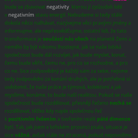
bude se zbavovat
negativity
, kterou jí způsobili lidé
v
negativním
stavu energií. Nebudeme si tedy stále
dokola něco nalhávat, nazývejme věci pravými jmény a
informujme, ale nepřesvědčujme, ostatní lidi, že tato
transformace je
součástí nás všech
na planetě Zemi a
nemělo by být nikomu lhostejné, jak se naše lidská
společnost bude dál rozvíjet, jak bude myslet, konat,
čemu bude věřit, čemu ne, pro co se rozhodne, a pro
co ne. Sice zodpovědný je každý sám za sebe, nejsme
tedy zodpovědni za konání druhých, ale je potřebné si
uvědomit, že naše práce je týmová, kolektivní a jak
myslíme, konáme, to bude naší realitou. Pokud se naše
společnost bude rozdělovat, přesněji řečeno
nechá se
rozdělovat, těžko kdy najde společnou řeč
k
pozitivním řešením
a tvořením realit
páté dimenze
bytí. Tak, jak jsem v loňském prosinci psala, situace je
sice
vážná
, avšak stále ne ztracená, pokud nepovolíme