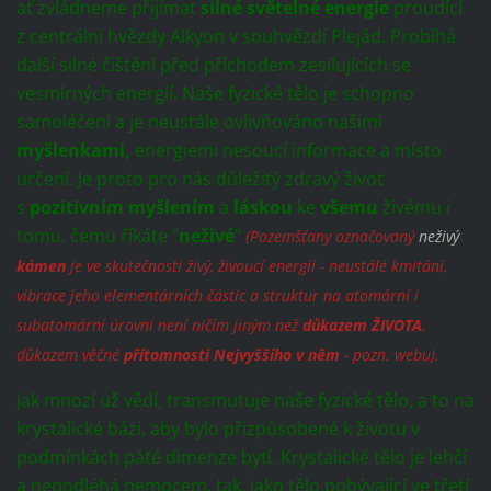
ať zvládneme přijímat
silné světelné energie
proudící
z centrální hvězdy Alkyon v souhvězdí Plejád. Probíhá
další silné čištění před příchodem zesilujících se
vesmírných energií. Naše fyzické tělo je schopno
samoléčení a je neustále ovlivňováno našimi
myšlenkami,
energiemi nesoucí informace a místo
určení. Je proto pro nás důležitý zdravý život
s
pozitivním myšlením
a
láskou
ke
všemu
živému i
tomu, čemu říkáte "
neživé
"
(Pozemšťany
označovaný
neživý
kámen
je ve skutečnosti živý, živoucí energií - neustálé kmitání,
vibrace jeho elementárních částic a struktur na atomární i
subatomární úrovni není ničím jiným než
důkazem ŽIVOTA
,
důkazem věčné
přítomnosti Nejvyššího v něm
- pozn. webu).
Jak mnozí už vědí, transmutuje naše fyzické tělo, a to na
krystalické bázi, aby bylo přizpůsobené k životu v
podmínkách páté dimenze bytí. Krystalické tělo je lehčí
a nepodléhá nemocem, tak, jako tělo pobývající ve třetí