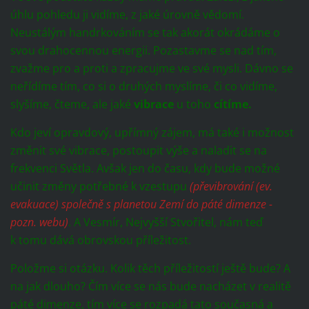
úhlu pohledu ji vidíme, z jaké úrovně vědomí.
Neustálým handrkováním se tak akorát okrádáme o
svou drahocennou energii. Pozastavme se nad tím,
zvažme pro a proti a zpracujme ve své mysli. Dávno se
neřídíme tím, co si o druhých myslíme, či co vidíme,
slyšíme, čteme, ale jaké
vibrace
u toho
cítíme.
Kdo jeví opravdový, upřímný zájem, má také i možnost
změnit své vibrace, postoupit výše a naladit se na
frekvenci Světla. Avšak jen do času, kdy bude možné
učinit změny potřebné k vzestupu
(převibrování (ev.
evakuace) společně s planetou Zemí do páté dimenze -
pozn. webu)
. A Vesmír, Nejvyšší Stvořitel, nám teď
k tomu dává obrovskou příležitost.
Položme si otázku. Kolik těch příležitostí ještě bude? A
na jak dlouho? Čím více se nás bude nacházet v realitě
páté dimenze, tím více se rozpadá tato současná a