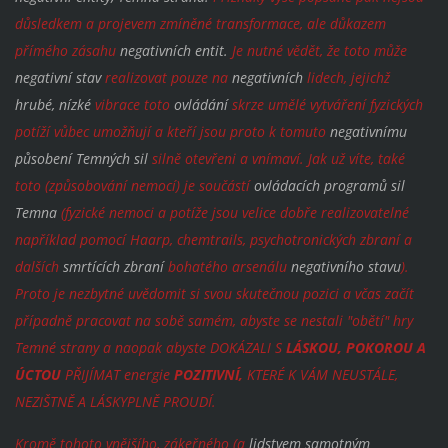
důsledkem a projevem zmíněné transformace, ale důkazem
přímého zásahu
negativních entit.
Je nutné vědět, že toto může
negativní stav
realizovat pouze na
negativních
lidech, jejichž
hrubé, nízké
vibrace toto
ovládání
skrze umělé vytváření fyzických
potíží vůbec umožňují a kteří jsou proto k tomuto
negativnímu
působení Temných sil
silně otevřeni a vnímaví. Jak už víte, také
toto (způsobování nemocí) je součástí
ovládacích programů sil
Temna
(fyzické nemoci a potíže jsou velice dobře realizovatelné
například pomocí Haarp, chemtrails, psychotronických zbraní a
dalších
smrtících zbraní
bohatého arsenálu
negativního stavu
).
Proto je nezbytné uvědomit si svou skutečnou pozici a včas začít
případně pracovat na sobě samém, abyste se nestali "obětí" hry
Temné strany a naopak abyste DOKÁZALI S
LÁSKOU, POKOROU A
ÚCTOU
PŘIJÍMAT energie
POZITIVNÍ,
KTERÉ K VÁM NEUSTÁLE,
NEZIŠTNĚ A LÁSKYPLNĚ PROUDÍ.
Kromě tohoto vnějšího, zákeřného (a
lidstvem samotným