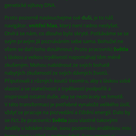
genetické výbavy DNA.
Proto pozorně naslouchejme své
duši,
je to náš
navigátor,
vnitřní hlas
, který není radno neslyšet.
Otvírá se nám, co dlouho bylo skryté. Potkáváme se se
svým pravým Já poznáváním sebe sama. Bohužel ne
všem se daří toho dosáhnout. Proto pracovníci
Světla
s láskou a velkou trpělivostí napomáhají těm méně
zkušeným. Mohou nabídnout ze svých bohatě
nabytých zkušeností ze svých dávných životů.
Připutovali z různých koutů Vesmíru, aby s láskou sobě
vlastní a se statečností a trpělivostí podpořili a
inspirovali ostatní duše, aby se neztrácely ve hmotě.
V této transformaci je potřebné vynaložit velikého úsilí,
vždyť se pracuje na pozvedání a čištění energií. Dalo by
se říct, že pracovníci
Světla
jsou vlastně takovými
Anděly v lidském rouše, svou pozemsko-andělskou misi
berou zcela vážně a zodpovědně. Svou energii si