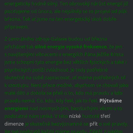
energeticky hodně silný. Ten obrovský nárůst energií již
pociťujeme od února, ale nejsilněji se to projeví od půli
března. Tak ať jsme na ten energetický skok dobře
připraveni.
Z centrálního zdroje Galaxie budou od března
přicházet tak
silné energie vysoké frekvence
, že jen
s navýšenými vibracemi v energiích Pána Ježíše Krista
jsme schopni tyto energie bez větších fyzických a také i
psychických potíží zvládnout. Je tedy potřebné
skutečně na sobě zapracovat, ať máme potřebných sil
k vzestupu. Není přece možné, abychom se chovali jako
malé děti a dokola se přeli o to, kdo má pravdu a kdo
pravdu nemá. Co, kdo, kdy řekl, jak to řekl.
Plýtváme
energiemi
nad nesmyslnými, bezduchými věcmi a to
podstatné nám uniká. V této
nízké
hustotě
třetí
dimenze
je skutečně bezvýznamné se
přít
o své pravdy.
Ve své podstatě každý máme pravdu. Záleží, z jakého