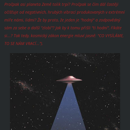
Pročpak asi planeta Země tolik trpí? Pročpak se čím dál častěji
očišťuje od negativních, hrubých vibrací produkovaných v extrémní
míře námi, lidmi? Že by proto, že jeden je "hodný" a zodpovědný
sám za sebe a další "zlobí"? Jak by k tomu přišli "ti hodní", říkáte
si...? Tak tedy, kosmický zákon energie mluví jasně: "CO VYSÍLÁME,
TO SE NÁM VRACÍ...").