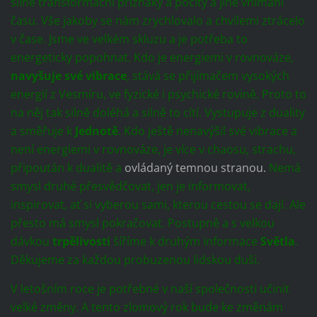
silné transformační příznaky a pocity a jiné vnímání
času. Vše jakoby se nám zrychlovalo a chvílemi ztrácelo
v čase. Jsme ve velkém skluzu a je potřeba to
energeticky popohnat. Kdo je energiemi v rovnováze,
navyšuje své vibrace
, stává se přijímačem vysokých
energií z Vesmíru, ve fyzické i psychické rovině. Proto to
na něj tak silně doléhá a silně to cítí. Vystupuje z duality
a směřuje k
Jednotě
. Kdo ještě nenavýšil své vibrace a
není energiemi v rovnováze, je více v chaosu, strachu,
připoután k dualitě a
ovládaný temnou stranou.
Nemá
smysl druhé přesvědčovat, jen je informovat,
inspirovat, ať si vyberou sami, kterou cestou se dají. Ale
přesto má smysl pokračovat. Postupně a s velkou
dávkou
trpělivosti
šíříme k druhým informace
Světla
.
Děkujeme za každou probuzenou lidskou duši.
V letošním roce je potřebné v naší společnosti učinit
velké změny. A tento zlomový rok bude ke změnám