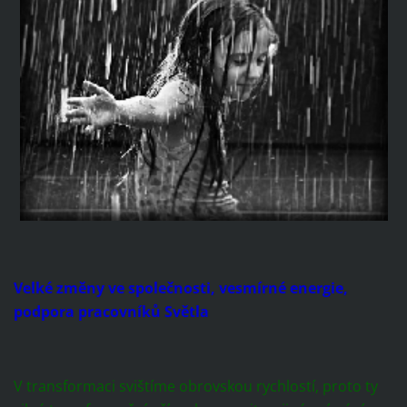
Velké změny ve společnosti, vesmírné energie,
podpora pracovníků Světla
V transformaci svištíme obrovskou rychlostí, proto ty