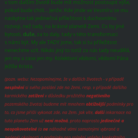
v tom dalším životě bude mít možnost postoupit výše,
pokud bude chtít… Jenže: Kde jinde ve Vesmíru se mu
naskytne tak jedinečná příležitost k duchovnímu
rozvoji, než tady, na krásné planetě Zemi. Co by jiné
bytosti,
duše,
za to daly, tady v této transformaci
s námi být. My ale TADY jsme, tak si tu příležitost
nenechme vzít. Nikdo jiný to totiž za nás tady neudělá,
jen my a zase jen my. Kolektivní vědomí, vědomí Pána
Ježíše Krista.
(pozn. webu: Nezapomínejme, že v dalších životech - v případě
nesplnění
si svého poslání zde na Zemi, resp. v případě dalšího
karmického
zatížení
v důsledku prožitého
negativního
pozemského života) budeme mít mnohem
obtížnější
podmínky pro
to, co jsme přišli vykonat zde, na Zem. Jak víte,
další
inkarnace na
tuto planetu Zem už
není možná
, proto naprosto
jedinečné a
neopakovatelné
(a
ne
náhodně vámi samotnými vybrané a
zvolené) okolnosti a podmínky pro splnění vašeho konkrétního