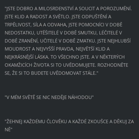
"JSTE DOBRO A MILOSRDENSTVÍ A SOUCIT A POROZUMĚNÍ.
JSTE KLID A RADOST A SVĚTLO. JSTE ODPUŠTĚNÍ A
TRPĚLIVOST, SÍLA A ODVAHA, JSTE POMOCNÍCI V DOBĚ
NEDOSTATKU, UTĚŠITELÉ V DOBĚ SMUTKU, LÉČITELÉ V
DOBĚ ZRANĚNÍ, UČITELÉ V DOBĚ ZMATKU. JSTE NEJHLUBŠÍ
MOUDROST A NEJVYŠŠÍ PRAVDA, NEJVĚTŠÍ KLID A
NEJKRÁSNĚJŠÍ LÁSKA. TO VŠECHNO JSTE. A V NĚKTERÝCH
OKAMŽICÍCH ŽIVOTA SI TO UVĚDOMUJETE. ROZHODNĚTE
SE, ŽE SI TO BUDETE UVĚDOMOVAT STÁLE."
"V MÉM SVĚTĚ SE NIC NEDĚJE NÁHODOU"
"ŽEHNEJ KAŽDÉMU ČLOVĚKU A KAŽDÉ ZKOUŠCE A DĚKUJ ZA
NĚ"