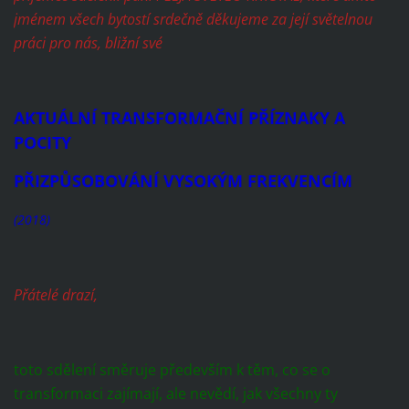
jménem všech bytostí srdečně děkujeme za její světelnou
práci pro nás, bližní své
AKTUÁLNÍ TRANSFORMAČNÍ PŘÍZNAKY A
POCITY
PŘIZPŮSOBOVÁNÍ VYSOKÝM FREKVENCÍM
(2018)
Přátelé drazí,
toto sdělení směruje především k těm, co se o
transformaci zajímají, ale nevědí, jak všechny ty