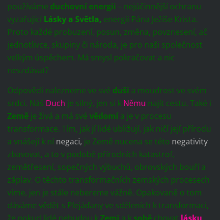
používáme
duchovní energii
– nejúčinnější ochranu
vyzařující
Lásky a Světla,
energii Pána Ježíše Krista.
Proto každé probuzení, posun, změna, povznesení, ač
jednotlivce, skupiny či národa, je pro naši společnost
velkým úspěchem. Má smysl pokračovat a nic
nevzdávat?
Odpovědi nalezneme ve své
duši
a moudrost ve svém
srdci. Náš
Duch
je silný, jen si k
Němu
najít cestu. Také i
Země
je živá a má své
vědomí
a je v procesu
transformace. Tím, jak jí lidé ubližují, jak ničí její přírodu
a vnášejí k ní
negaci,
je Země nucena se této
negativity
zbavovat, a to v podobě přírodních katastrof,
zemětřesení, sopečných výbuchů, obrovských bouří a
záplav. O těchto transformačních zemských procesech
víme, jen je stále nebereme vážně. Opakovaně o tom
dáváme vědět s Plejáďany ve sděleních k transformaci,
že pokud lidé nebudou k
Zemi
a k
sobě
chovat
lásku
,