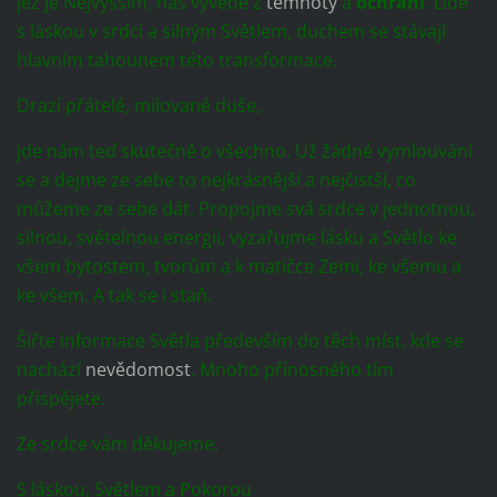
jež je Nejvyšším, nás vyvede z
temnoty
a
ochrání
. Lidé
s láskou v srdci a silným Světlem, duchem se stávají
hlavním tahounem této transformace.
Drazí přátelé, milované duše,
jde nám teď skutečně o všechno. Už žádné vymlouvání
se a dejme ze sebe to nejkrásnější a nejčistší, co
můžeme ze sebe dát. Propojme svá srdce v jednotnou,
silnou, světelnou energii, vyzařujme lásku a Světlo ke
všem bytostem, tvorům a k matičce Zemi, ke všemu a
ke všem. A tak se i staň.
Šiřte informace Světla především do těch míst, kde se
nachází
nevědomost
. Mnoho přínosného tím
přispějete.
Ze srdce vám děkujeme.
S láskou, Světlem a Pokorou