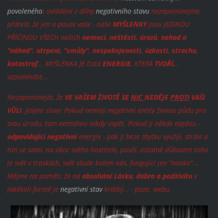
povoleného
) ovládání z dílny
negativního stavu
nezapomínejme,
přátelé, že jen a pouze
vaše - naše
MYŠLENKY
jsou JEDINOU
PŘÍČINOU
VŠECH našich
nemocí, neštěstí, úrazů, nehod a
"náhod", utrpení, "smůly", nespokojenosti, úzkosti, strachu,
katastrof
... MYŠLENKA JE čistá
ENERGIE
, KTERÁ
TVOŘÍ.
..
vzpomínáte...
Nezapomínejte, že
VE VAŠEM ŽIVOTĚ SE
NIC
NEDĚJE
PROTI
VAŠI
VŮLI
. Jinými slovy: Pokud nemají negativní entity živnou půdu pro
svou úrodu, tam nemohou nikdy uspět. Pokud ji někde najdou -
odpovídající negativní
energie - pak ji beze zbytku využijí, stráví a
tím se sami, na úkor svého hostitele, posílí, ostatně důkazem toho
je svět v troskách, svět všude kolem nás, fungující jen "naoko"...
Mějme na paměti, že na
absolutní Lásku, dobro a pozitivitu
v
jakékoli formě je
negativní stav
krátký... - pozn. webu.