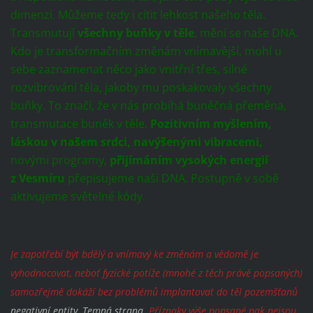
dimenzi. Můžeme tedy i cítit lehkost našeho těla.
Transmutují
všechny buňky v těle
, mění se naše DNA.
Kdo je transformačním změnám vnímavější, mohl u
sebe zaznamenat něco jako vnitřní třes, silné
rozvibrování těla, jakoby mu poskakovaly všechny
buňky. To značí, že v nás probíhá buněčná přeměna,
transmutace buněk v těle.
Pozitivním myšlením,
láskou v našem srdci, navýšenými vibracemi,
novými programy,
přijímáním vysokých energií
z Vesmíru
přepisujeme naši DNA. Postupně v sobě
aktivujeme světelné kódy.
Je zapotřebí být bdělý a vnímavý ke změnám a vědomě je
vyhodnocovat, neboť fyzické potíže (mnohé z těch právě popsaných)
samozřejmě dokáží bez problémů implantovat do těl pozemšťanů
negativní entity, Temná strana.
Příznaky výše popsané pak nejsou