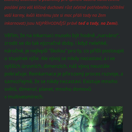
poslání pro váš klíčový duchovní růst (včetně potřebného očištění
vaší karmy, kvůli kterému jste si moc přáli tady na Zem
inkarnovat) jsou NEJPŘÍHODNĚJŠÍ právě
teď a tady, na Zemi
).
Věřím, že na inkarnaci muselo být hodně „narváno“,
zrodit se do tak význačné doby, i když nelehké,
náročné, je nejlepší "školou" pro ty, co přišli postoupit
o stupínek výše. Ale vývoj se nikdy nezastaví, a i ve
vyšších úrovních, dimenzích, náš vývoj neustále
pokračuje. Reinkarnace je přirozený proces rozvoje, a
samozřejmě, že se nikdy nezastaví. Existuje mnoho
světů, dimenzí, planet, mnoho domovů
v multivesmírech.