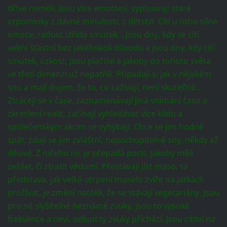
dříve neměli. Jsou více emotivní, vyplouvají staré
vzpomínky z dávné minulosti, z dětství. Cítí u toho silné
emoce, radost střídá smutek… Jsou dny, kdy se cítí
velmi šťastní bez jakéhokoli důvodu a jsou dny, kdy cítí
smutek, úzkost, jsou plačtiví a jakoby do tohoto světa
ve třetí dimenzi už nepatřili. Připadají si jak v nějakém
snu a mají dojem, že to, co zažívají, není skutečné…
Ztrácejí se v čase, zaznamenávají jiná vnímání času a
zkreslení realit, začínají vyhledávat více klidu a
společenským akcím se vyhýbají. Chce se jim hodně
spát, zdají se jim zvláštní, nepochopitelné sny, někdy až
děsivé. Z ničeho nic je přepadá pocit, jakoby měli
zešílet, či ztratit vědomí. Přestávají jíst maso, ta
představa, jak velké utrpení muselo zvíře na jatkách
prožívat, je změní natolik, že se stávají vegetariány. Jsou
pro ně slyšitelné neznámé zvuky, jsou to vysoké
frekvence a neví, odkud ty zvuky přichází. Jsou citliví na