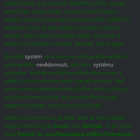
hlasité zvuky, mají závratě, žaludeční potíže, vysoký
krevní tlak, návaly horka, mrazení, bolest hlavy a
kloubů, prostě různorodé zdravotní potíže. Někteří si
dokonce myslí, že mají nějakou začínající, vážnou
nemoc, takže zvažují návštěvu lékaře. Pocitově se
můžou cítit špatně, unaveně, apaticky, bez energie…
Bohužel
systém
jim k tomu nic přínosného nesdělí a
udržuje dál v
nevědomosti,
tak, jak to
systému
vyhovuje. Ale lidé mají být pravdivě informováni a
vědět, co k transformaci patří a je její součástí. Teď
jsme zrovna v období silného čištění: virózy, chřipky,
různé zdravotní potíže, kdy se naše tělo zbavuje
negativní energie, starých fyzických bloků.
Vítejte v transformaci, přátelé. Není se čeho obávat,
nejste nemocní. Jste
mocní
, silní
duchem
. To jen vaše –
naše
fyzické
tělo
se přizpůsobuje vyšším frekvencím
,