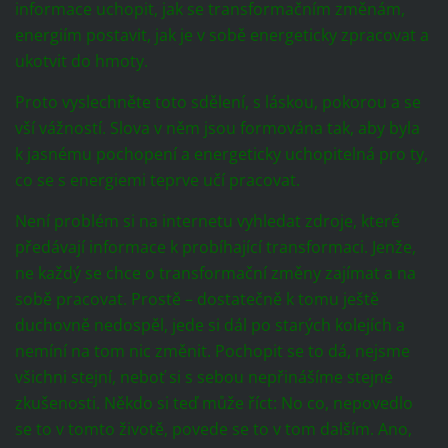
informace uchopit, jak se transformačním změnám,
energiím postavit, jak je v sobě energeticky zpracovat a
ukotvit do hmoty.
Proto vyslechněte toto sdělení, s láskou, pokorou a se
vší vážností. Slova v něm jsou formována tak, aby byla
k jasnému pochopení a energeticky uchopitelná pro ty,
co se s energiemi teprve učí pracovat.
Není problém si na internetu vyhledat zdroje, které
předávají informace k probíhající transformaci. Jenže,
ne každý se chce o transformační změny zajímat a na
sobě pracovat. Prostě – dostatečně k tomu ještě
duchovně nedospěl, jede si dál po starých kolejích a
nemíní na tom nic změnit. Pochopit se to dá, nejsme
všichni stejní, neboť si s sebou nepřinášíme stejné
zkušenosti. Někdo si teď může říct: No co, nepovedlo
se to v tomto životě, povede se to v tom dalším. Ano,