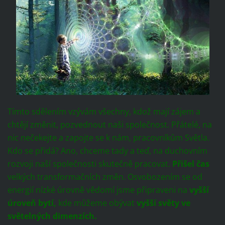
Tímto sdělením vzývám všechny, kdož mají zájem a
chtějí změnit, pozvednout naši společnost. Přátelé, na
nic nečekejte a zapojte se k nám, pracovníkům Světla.
Kdo se přidá? Ano, chceme tady a teď, na duchovním
rozvoji naší společnosti skutečně pracovat.
Přišel čas
velkých transformačních změn. Osvobozením se od
energií nízké úrovně vědomí jsme připraveni na
vyšší
úroveň bytí,
kde můžeme obývat
vyšší světy ve
světelných dimenzích.