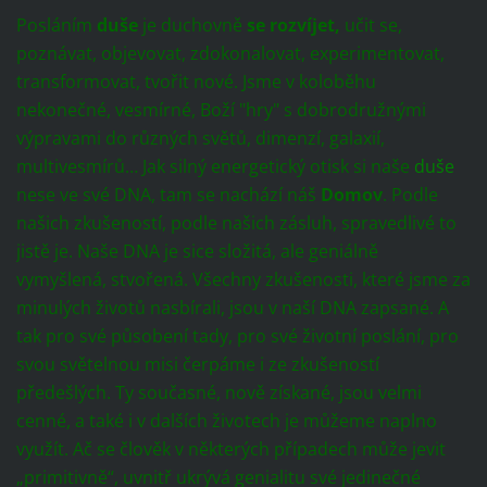
Posláním
duše
je duchovně
se rozvíjet,
učit se,
poznávat, objevovat, zdokonalovat, experimentovat,
transformovat, tvořit nové. Jsme v koloběhu
nekonečné, vesmírné, Boží "hry" s dobrodružnými
výpravami do různých světů, dimenzí, galaxií,
multivesmírů… Jak silný energetický otisk si naše
duše
nese ve své DNA, tam se nachází náš
Domov
. Podle
našich zkušeností, podle našich zásluh, spravedlivé to
jistě je. Naše DNA je sice složitá, ale geniálně
vymyšlená, stvořená. Všechny zkušenosti, které jsme za
minulých životů nasbírali, jsou v naší DNA zapsané. A
tak pro své působení tady, pro své životní poslání, pro
svou světelnou misi čerpáme i ze zkušeností
předešlých. Ty současné, nově získané, jsou velmi
cenné, a také i v dalších životech je můžeme naplno
využít. Ač se člověk v některých případech může jevit
„primitivně“, uvnitř ukrývá genialitu své jedinečné