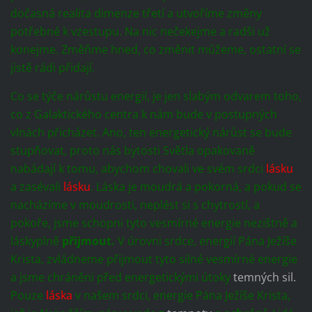
dočasná realita dimenze třetí a utvoříme změny
potřebné k vzestupu. Na nic nečekejme a radši už
konejme. Změňme hned, co změnit můžeme, ostatní se
jistě rádi přidají.
Co se týče nárůstu energií, je jen slabým odvarem toho,
co z Galaktického centra k nám bude v postupných
vlnách přicházet. Ano, ten energetický nárůst se bude
stupňovat, proto nás bytosti Světla opakovaně
nabádají k tomu, abychom chovali ve svém srdci
lásku
a zasévali
lásku
. Láska je moudrá a pokorná, a pokud se
nacházíme v moudrosti, neplést si s chytrostí, a
pokoře, jsme schopni tyto vesmírné energie nezištně a
láskyplně
přijmout.
V úrovni srdce, energií Pána Ježíše
Krista, zvládneme přijmout tyto silné vesmírné energie
a jsme chráněni před energetickými útoky
temných sil.
Pouze
láska
v našem srdci, energie Pána Ježíše Krista,