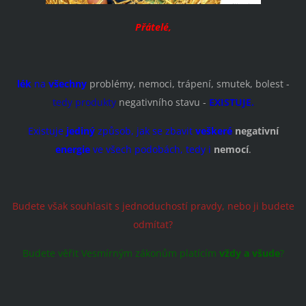
Přátelé,
lék
na
všechny
problémy, nemoci, trápení, smutek, bolest -
tedy produkty
negativního stavu -
EXISTUJE.
Existuje
jediný
způsob, jak se zbavit
veškeré
negativní
energie
ve všech podobách, tedy i
nemocí
.
Budete však souhlasit s jednoduchostí pravdy, nebo ji budete
odmítat?
Budete věřit Vesmírným zákonům platícím
vždy a všude
?