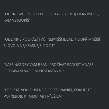
"OBRAŤ SVŮJ POHLED DO SVĚTA, SLYŠ MŮJ HLAS VŠUDE,
KAM VSTOUPÍŠ"
"ODE MNE POCHÁZÍ TVŮJ NEJVYŠŠÍ IDEÁL, NEJUPŘÍMNĚJŠÍ
SLOVO A NEJKRÁSNĚJŠÍ POCIT"
"VAŠE NÁZORY VÁM BRÁNÍ PROŽÍVAT RADOST A VAŠE
OČEKÁVÁNÍ VÁS ČINÍ NEŠŤASTNÝMI"
"PRO ŽÁDNOU DUŠI NEJSI POŽEHNÁNÍM, POKUD TĚ
POTŘEBUJE K TOMU, ABY PŘEŽILA"