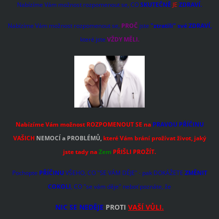
Nabízíme Vám možnost rozpomenout se, CO
SKUTEČNĚ
JE
ZDRAVÍ.
Nabízíme Vám možnost rozpomenout se,
PROČ
jste
"ztratili" své ZDRAVÍ,
které jste
VŽDY MĚLI.
Nabízíme Vám možnost ROZPOMENOUT SE na
PRAVOU PŘÍČINU
VAŠICH
NEMOCÍ a PROBLÉMŮ,
které Vám brání prožívat život, jaký
jste tady
na
Zem
PŘIŠLI PROŽÍT.
Pochopte
PŘÍČINU
VŠEHO, CO "SE VÁM DĚJE" - pak DOKÁŽETE
ZMĚNIT
COKOLI
, CO "se vám děje" neboť poznáte, že
NIC SE NEDĚJE
PROTI
VAŠÍ VŮLI.