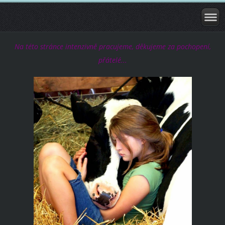
Na této stránce intenzivně pracujeme, děkujeme za pochopení,
přátelé...