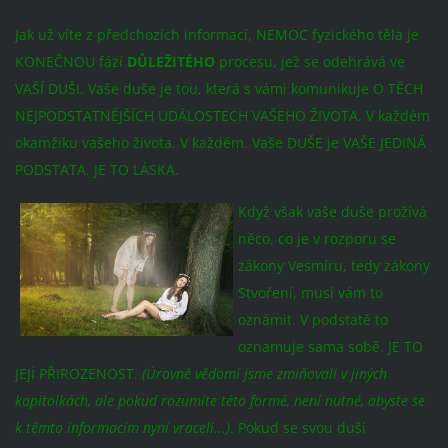
Jak už víte z předchozích informací, NEMOC fyzického těla je
KONEČNOU fází
DŮLEŽITÉHO
procesu, jež se odehrává ve
VAŠÍ DUŠI. Vaše duše je tou, která s vámi komunikuje O TĚCH
NEJPODSTATNĚJŠÍCH UDÁLOSTECH VAŠEHO ŽIVOTA. V každém
okamžiku vašeho života. V každém. Vaše DUŠE je VAŠE JEDINÁ
PODSTATA. JE TO LÁSKA.
Když však vaše duše prožívá
něco, co je v rozporu se
zákony Vesmíru, tedy zákony
Stvoření, musí vám to
oznámit. V podstatě to
oznamuje sama sobě. JE TO
JEJÍ PŘIROZENOST.
(Úrovně vědomí jsme zmiňovali v jiných
kapitolkách, ale pokud rozumíte této formě, není nutné, abyste se
k těmto informacím nyní vraceli...)
. Pokud se svou duší