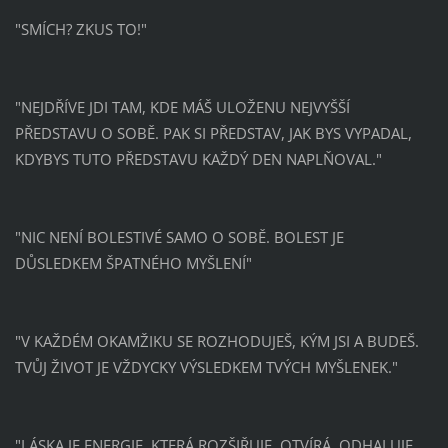
"SMÍCH? ZKUS TO!"
"NEJDŘÍVE JDI TAM, KDE MÁŠ ULOŽENU NEJVYŠŠÍ
PŘEDSTAVU O SOBĚ. PAK SI PŘEDSTAV, JAK BYS VYPADAL,
KDYBYS TUTO PŘEDSTAVU KAŽDÝ DEN NAPLŇOVAL."
"NIC NENÍ BOLESTIVÉ SAMO O SOBĚ. BOLEST JE
DŮSLEDKEM ŠPATNÉHO MYŠLENÍ"
"V KAŽDÉM OKAMŽIKU SE ROZHODUJEŠ, KÝM JSI A BUDEŠ.
TVŮJ ŽIVOT JE VŽDYCKY VÝSLEDKEM TVÝCH MYŠLENEK."
"LÁSKA JE ENERGIE, KTERÁ ROZŠIŘUJE, OTVÍRÁ, ODHALUJE,