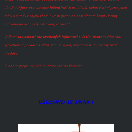
důležité
informace
, ale také
řešení
Vašich problémů, neboť všichni jsme jeden
celek a je tedy v zájmu všech bytostí (nejen na naší planetě Zemi) všechny
individuální problémy odstranit, rozpustit.
Veškeré
souvislosti zde uvedených informací s Vaším životem
Vám rádi
vysvětlíme a
poradíme Vám
, kam se vydat, abyste
našli
to, co celý život
hledáte.
Klidně se ptejte, my Vám budeme rádi naslouchat...
VŠECHNO JE JINAK !