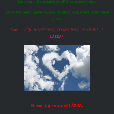
Jsou věci, které existují, ať chcete, nebo ne...
Ať věříte, nebo nevěříte, jsou skutečnosti, které jednoduše
JSOU.
Budete věřit, že VŠECHNO, CO KDY BYLO, JE A BUDE, JE
LÁSKA
?
Neexistuje nic než LÁSKA.