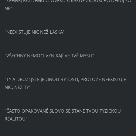
"ŽEHNEJ KAŽDÉMU ČLOVĚKU A KAŽDÉ ZKOUŠCE A DĚKUJ ZA
NĚ"
"NEEXISTUJE NIC NEŽ LÁSKA"
"VŠECHNY NEMOCI VZNIKAJÍ VE TVÉ MYSLI"
"TY A DRUZÍ JSTE JEDINOU BYTOSTÍ, PROTOŽE NEEXISTUJE
NIC, NEŽ TY"
"ČASTO OPAKOVANÉ SLOVO SE STANE TVOU FYZICKOU
REALITOU"