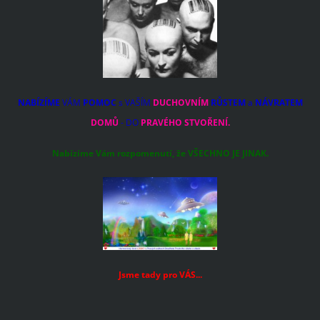
NABÍZÍME
VÁM
POMOC
s VAŠÍM
DUCHOVNÍM
RŮSTEM
a
NÁVRATEM
DOMŮ
- DO
PRAVÉHO STVOŘENÍ.
Nabízíme Vám rozpomenutí, že VŠECHNO JE JINAK.
Jsme tady pro VÁS...