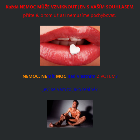
Každá NEMOC MŮŽE VZNIKNOUT JEN S VAŠÍM SOUHLASEM
,
přátelé, o tom už asi nemusíme pochybovat.
NEMOC. NE
mít
MOC
nad vlastním
ŽIVOTEM
?
Jeví se Vám to jako reálné?