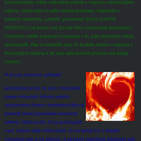
komunikujete, nikdy nebudete jednat v rozporu s kosmickými
zákony. Nedá vám to vaše vlastní podstata. Kdybyste v
každém okamžiku, přátelé, prociťovali SVOU VLASTNÍ
PODSTATU (ne pouze své fyzické tělo a jeho/vaše postavení v
hmotném světě) a jednali v souladu s ní, pak nemůžete nikdy
onemocnět. Pak se nemůže stát, že budete konat v rozporu s
kosmickými zákony a že toto vaše konání přinese své plody -
nemoci.
Proč jste nemocní, přátelé?
Jednoduše proto, že jste v minulosti
(nejen minulosti tohoto vašeho
současného života v hmotném těle na
planetě Zemi) porušoval
i vesmírné
zákony. Nebo proto, že je porušujete
nyní. Ovšem také může platit, že ne každý čin z daleké
minulosti jste si již odčinili. A zároveň například důsledek vaší