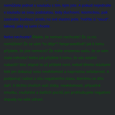
nemůžete jednat v souladu s tím, kým jste. A pokud nejednáte
v souladu se svou podstatou, tedy duchovní, kosmickou, pak
zaséváte budoucí úrodu na své vlastní pole. Tvoříte si "osud",
takový, jaký vy sami chcete.
Nebo nechcete?
Říkáte, že nemoci nechcete? Že za nic
nemůžete? Že se vám "to děje"? Nespravedlivě? Jak k tomu
přijdete, že jste nemocní? Že máte vrozenou vadu, že se vám
stala nehoda? Nebo jak přijdete k tomu, že vás ostatní
nakazili? Moc vtipné to už přátelé není, neboť těmito otázkami
lidé jen dokazují svou nevědomost a naprostou ovládanost.
A
podporují radost a sílu negativního stavu, kterému se dílo
daří. V těchto chvílích vaší zloby, nevědomosti, případně
smutku, zoufalství a dalších pocitů jen prohlubujete negativní
dopady na vaše zdraví.