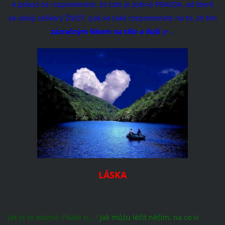
A pokud se rozpomenete, že toto je jediná PRAVDA, od které
se odvíjí veškerý ŽIVOT, pak se také rozpomenete na to, že tím
zázračným lékem na tělo a duši
je...
LÁSKA
Jak je to možné, říkáte si...?
Jak můžu léčit něčím, na co si