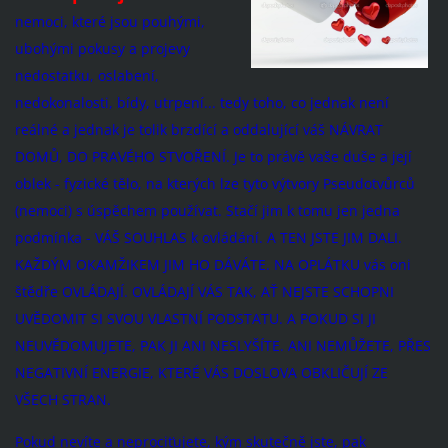
nemoci, které jsou pouhými,
ubohými pokusy a projevy
nedostatku, oslabení,
nedokonalosti, bídy, utrpení... tedy toho, co jednak není
reálné a jednak je tolik brzdící a oddalující váš NÁVRAT
DOMŮ, DO PRAVÉHO STVOŘENÍ.
Je to právě vaše duše a její
oblek - fyzické tělo, na kterých lze tyto výtvory Pseudotvůrců
(nemoci) s úspěchem používat. Stačí jim k tomu jen jedna
podmínka - VÁŠ SOUHLAS k ovládání. A TEN JSTE JIM DALI.
KAŽDÝM OKAMŽIKEM JIM HO DÁVÁTE. NA OPLÁTKU vás oni
štědře OVLÁDAJÍ. OVLÁDAJÍ VÁS TAK, AŤ NEJSTE SCHOPNI
UVĚDOMIT SI SVOU VLASTNÍ PODSTATU. A POKUD SI JI
NEUVĚDOMUJETE, PAK JI ANI NESLYŠÍTE. ANI NEMŮŽETE, PŘES
NEGATIVNÍ ENERGIE, KTERÉ VÁS DOSLOVA OBKLIČUJÍ ZE
VŠECH STRAN.
Pokud nevíte a neprociťujete, kým skutečně jste, pak