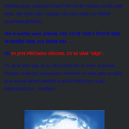
DNEŠNÍ (tedy nedávné) NEGATIVNÍ VOLBY můžete prožít ještě
dnes. Vše může být i naopak. Vše totiž záleží na VAŠEM
VLASTNÍM JEDNÁNÍ.
Vše si tvoříte sami, přátelé. VŠE, CO SE VÁM V ŽIVOTĚ DĚJE,
SE NEDĚJE VÁM, ALE SKRZE VÁS.
TO
VY JSTE PŘÍČINOU VŠECHO, CO SE VÁM "DĚJE".
To, že se Vám zdá, že za něco může ten či onen, je pouhé
hledání viníka při současném nahlížení na sebe jako na oběť.
Je to pouhé NEPOCHOPENÍ VLASTNÍ PODSTATY A JEJÍ
OBROVSKÉ SÍLY - TVOŘENÍ.