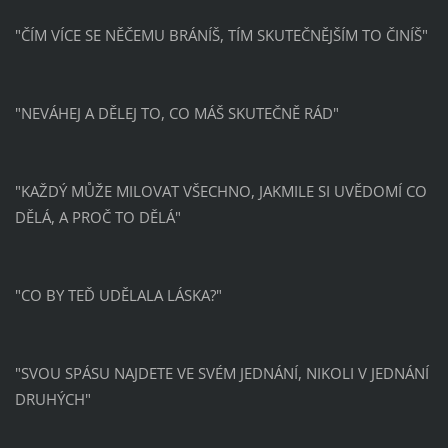
"ČÍM VÍCE SE NĚČEMU BRÁNÍŠ, TÍM SKUTEČNĚJŠÍM TO ČINÍŠ"
"NEVÁHEJ A DĚLEJ TO, CO MÁŠ SKUTEČNĚ RÁD"
"KAŽDÝ MŮŽE MILOVAT VŠECHNO, JAKMILE SI UVĚDOMÍ CO
DĚLÁ, A PROČ TO DĚLÁ"
"CO BY TEĎ UDĚLALA LÁSKA?"
"SVOU SPÁSU NAJDETE VE SVÉM JEDNÁNÍ, NIKOLI V JEDNÁNÍ
DRUHÝCH"