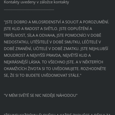
Kontakty uvedeny v záložce kontakty
.................................................
"JSTE DOBRO A MILOSRDENSTVÍ A SOUCIT A POROZUMĚNÍ.
JSTE KLID A RADOST A SVĚTLO. JSTE ODPUŠTĚNÍ A
TRPĚLIVOST, SÍLA A ODVAHA, JSTE POMOCNÍCI V DOBĚ
NEDOSTATKU, UTĚŠITELÉ V DOBĚ SMUTKU, LÉČITELÉ V
DOBĚ ZRANĚNÍ, UČITELÉ V DOBĚ ZMATKU. JSTE NEJHLUBŠÍ
MOUDROST A NEJVYŠŠÍ PRAVDA, NEJVĚTŠÍ KLID A
NEJKRÁSNĚJŠÍ LÁSKA. TO VŠECHNO JSTE. A V NĚKTERÝCH
OKAMŽICÍCH ŽIVOTA SI TO UVĚDOMUJETE. ROZHODNĚTE
SE, ŽE SI TO BUDETE UVĚDOMOVAT STÁLE."
"V MÉM SVĚTĚ SE NIC NEDĚJE NÁHODOU"