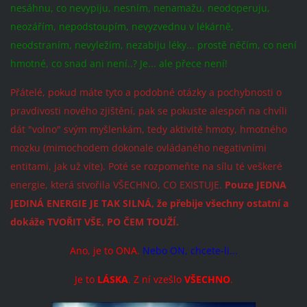
nesáhnu, co nevypiju, nesním, nenamažu, neodoperuju,
neozářím, nepodstoupím, nevyzvednu v lékárně,
neodstraním, nevyležím, nezabiju léky... prostě něčím, co není
hmotné, co snad ani není..? Je... ale přece není!
Přátelé, pokud máte tyto a podobné otázky a pochybnosti o
pravdivosti nového zjištění, pak se pokuste alespoň na chvíli
dát "volno" svým myšlenkám, tedy aktivitě hmoty, hmotného
mozku (mimochodem dokonale ovládaného negativními
entitami, jak už víte). Poté se rozpomeňte na sílu té veškeré
energie, která stvořila VŠECHNO, CO EXISTUJE.
Pouze JEDNA
JEDINÁ ENERGIE JE TAK SILNÁ, že přebije všechny ostatní a
dokáže TVOŘIT VŠE, PO ČEM TOUŽÍ.
Ano, je to ONA.
Nebo ON, chcete-li...
Je to
LÁSKA
. Z ní vzešlo
VŠECHNO
.