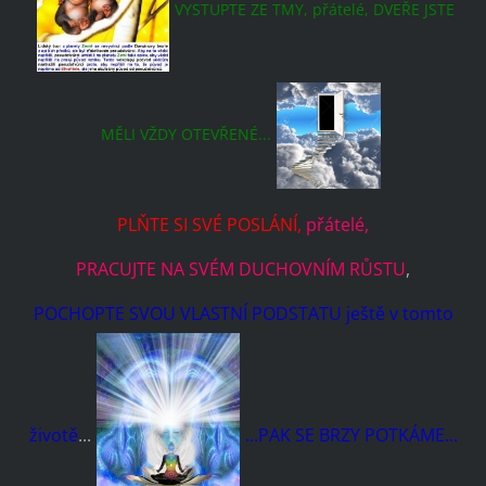
VYSTUPTE ZE TMY, přátelé, DVEŘE JSTE
MĚLI VŽDY OTEVŘENÉ...
PLŇTE SI SVÉ POSLÁNÍ,
přátelé,
PRACUJTE NA SVÉM DUCHOVNÍM RŮSTU
,
POCHOPTE SVOU VLASTNÍ PODSTATU ještě v tomto
životě
...
...PAK SE BRZY POTKÁME...