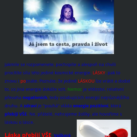
Jakmile se rozpomenete, pochopíte a alespoň na chvíli
procítíte sílu této jediné kosmické energie,
LÁSKY
, pak to
znovu i
po
znáte. Poznáte, že jedině
LÁSKOU
lze vrátit a dodat
to, co jiná energie dokáže vzít.
Nemoc
je vítězství, relativní
převaha
negativních
, tedy oslabujících energií nejrůznějšího
druhu. A
zdraví
je "pouhá" vláda
energie pozitivní
, která
přebíjí VŠE
. Ne, přátelé, nehrajeme žolíky, ale hovoříme s
láskou o lásce.
Láska přebíjí VŠE
.
Veškeré