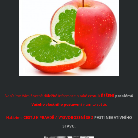
Nabízíme Vám životně důležité informace a také cestu k
ŘEŠENÍ
problémů
Vašeho vlastního postavení
v tomto světě.
Nabízíme
CESTU K PRAVDĚ
A
VYSVOBOZENÍ SE Z
PASTI NEGATIVNÍHO
STAVU.