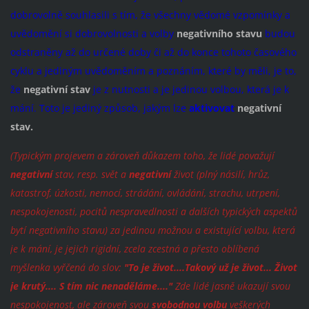
dobrovolně souhlasili s tím, že všechny vědomé vzpomínky a
uvědomění si dobrovolnosti a volby
negativního stavu
budou
odstraněny až do určené doby či až do konce tohoto časového
cyklu a jediným uvědoměním a poznáním, které by měli, je to,
že
negativní stav
je z nutnosti a je jedinou volbou, která je k
mání. Toto je jediný způsob, jakým lze
aktivovat
negativní
stav.
(Typickým projevem a zároveň důkazem toho, že lidé považují
negativní
stav, resp. svět a
negativní
život (plný násilí, hrůz,
katastrof, úzkosti, nemocí, strádání, ovládání, strachu, utrpení,
nespokojenosti, pocitů nespravedlnosti a dalších typických aspektů
bytí negativního stavu) za jedinou možnou a existující volbu, která
je k mání, je jejich rigidní, zcela zcestná a přesto oblíbená
myšlenka vyřčená do slov:
"To je život....Takový už je život... Život
je krutý.... S tím nic nenaděláme...."
Zde lidé jasně ukazují svou
nespokojenost, ale zároveň svou
svobodnou volbu
veškerých