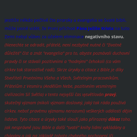
Jestliže někdo pečlivě čte proroky a evangelia ve Svaté bibli,
může jasně vidět, že První příchod
Pána Ježíše Krista
na tuto
Zemi nebyl vůbec za účelem eliminace
negativního stavu.
(Nenechte se odradit, přátelé, není nezbytně nutné či "životně
důležité" číst a znát "evangelia" pro to, abyste poznávali duchovní
pravdy či se stávali pozitivními a "hodnými" čehokoli (co vám
církev tak starostlivě radí). Skrze úryvky a citace z Bible je díky
Stvořiteli Prvotnímu Všeho a Všech,
Světelným pracovníkům,
Přátelům z Vesmíru (Andělům Nebe, pozitivním vesmírným
civilizacím Sil Světla) v tento nejvyšší čas vysvětlován
pravý
,
skutečný význam (nikoli význam doslovný, jaký tak ráda používá
církev, neboť pravému významu nerozumí) veškerých událostí dějin
lidstva. Tyto citace a úryvky také slouží jako přirozený
důkaz
toho,
jak nesprávně jsou Bible a další "svaté" knihy lidmi vykládány a
chápány a jak na základě tohoto chybného pochopení (či