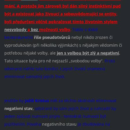
mání. A protože jim zároveň byl dán silný instinktivní pud
být a existovat jako živoucí a sebeuvědomující se entity,
byli předurčeni věčně pokračovat tímto životním stylem
nesvobody
a
bez
možnosti volby
.
Takže v době
bezkonkureční
říše pseudotvůrců
nebyl nikdo zrozen či
vyprodukován (při několika výjimkách) s nějakým vědomím či
potřebou nějaké volby, ale
jen s volbou být zlý a negativní
.
Tato situace byla pro ně nejzazší „svobodou volby“.
Proto
odstranit náhle tuto kondici z jejich životů znamená
eliminovat samotný jejich život.
Jestliže by
Ježíš Kristus
měl za těchto okolností eliminovat
negativní stav,
odstranil by sám jejich život a nahradil by
jeden způsob nutnosti jiným - tentokrát nutností být
pozitivním. Povaha
negativního stavu
je zbudována na