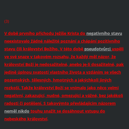
(3)
V době prvního příchodu Ježíše Krista do
negativního stavu
neexistovalo žádné náležité poznání a chápání pozitivního
stavu čili království Božího. V této době
pseudotvůrci
uspěli
ve své snaze v takovém rozsahu, že každý měl názor, že
království Boží je nedosažitelné, anebo je-li dosažitelné, pak
jedině úplnou svatostí vlastního života a vzdáním se všech
pozemských, tělesných, hmotných a jakýchkoli jiných
rozkoší. Takže království Boží se vnímalo jako něco velmi
negativní, zakazující, nudné, omezující a vážné, bez jakékoli
radosti či potěšení. S takovýmto převládajícím názorem
neměl nikdo
touhu snažit se dosáhnout vstupu do
nebeského království
.