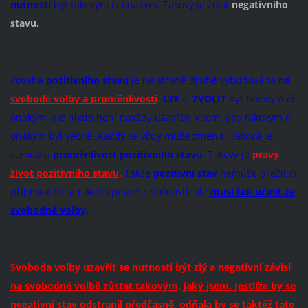
nutnosti
být takovým či onakým. Takový je život
negativního
stavu.
Povaha
pozitivního stavu
je na straně druhé vybudována
na
svobodě volby a proměnlivosti
.
LZE
si
ZVOLIT
být takovým či
onakým, ale nikdo není navždy uzavřen v tom, aby takovým či
onakým byl věčně. Každý se vždy může změnit. Taková je
samotná
proměnlivost
pozitivního stavu.
Takový je
pravý
život pozitivního stavu
.
Takže
pozitivní stav
nemůže přežít či
přijmout nic a nikoho pouze z nutnosti, ale
musí tak učinit ze
svobodné volby
.
Svoboda volby uzavřít se nutnosti být zlý a negativní závisí
na svobodné volbě zůstat takovým, jaký jsem. Jestliže by se
negativní stav odstranil předčasně, odňala by se taktéž tato