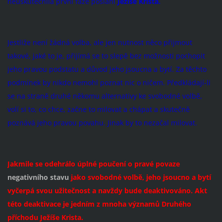
neuskutečnila první fáze poslání
Ježíše Krista.
Jestliže není žádná volba, ale jen nutnost něco přijmout
takové, jaké to je, přijímá se to slepě bez možnosti pochopit
jeho pravou podstatu a důvod jeho jsoucna a bytí. Za těchto
podmínek by nikdo nemohl poznat nic o ničem. Předkládají-li
se na straně druhé někomu alternativy ke svobodné volbě,
volí si to, co chce, začne to milovat a chápat a skutečně
poznává jeho pravou povahu. Jinak by to nezačal milovat.
Jakmile se odehrálo úplné poučení o pravé povaze
negativního stavu
jako svobodné volbě, jeho jsoucno a bytí
vyčerpá svou užitečnost a navždy bude deaktivováno. Akt
této deaktivace je jedním z mnoha významů Druhého
příchodu Ježíše Krista.