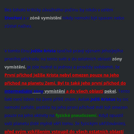
Bez tohoto kriticky závažného počinu by nikdo v celém
Stvoření
a v
zóně vymístění
nikdy nemohl být spasen nebo
zůstat naživu.
V tomto činu
Ježíše Krista
spočívá pravý význam Jeho/Jejího
prvního příchodu na tento svět a do ostatních oblastí
zóny
vymístění.
Je zde nutné si jednou a provždy uvědomit, že
První příchod Ježíše Krista nebyl omezen pouze na Jeho
příchod na planetu Zemi. Byl to také Jeho první příchod do
intermediální
zóny
vymístění
a do všech oblastí
pekel
.
Tento
fakt není lidem na Zemi příliš znám. Avšak
Ježíš Kristus
by nic
nemohl zařídit, jestliže by Jeho první příchod měl být omezen
pouze na Jeho aktivity na
fyzické pseudozemi.
Když opustil
vaši planetu (lidé mylně věří tomu, že fyzickým ukřižováním),
před svým vzkříšením vstoupil do všech ostatních oblastí