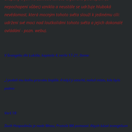
nepochopení vůbec) vznikla a neustále se udržuje hluboká
nevědomost, která mocným tohoto světa slouží k jedinému cíli:
udržení své moci nad loutkolidmi tohoto světa a jejich dokonalé
ovládání - pozn. webu).
V Evangeliu dle Lukáše, kapitola 4, verše 17-21, čteme:
„I podali mu knihu proroka Izajáše. A když ji otevřel, nalezl místo, kde bylo
psáno:
Verš 18:
Duch Hospodinův je nade Mnou, Protože Mě pomazal. Abych kázal evangelium