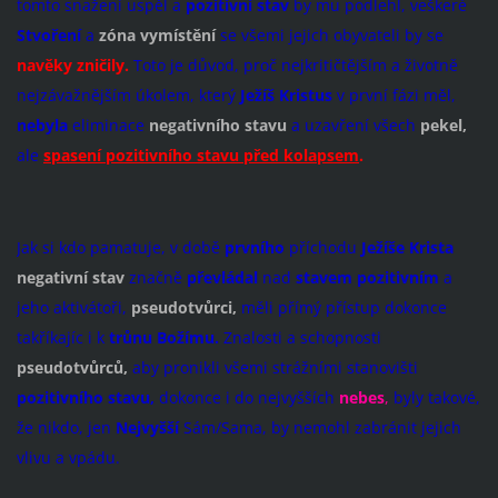
tomto snažení uspěl a
pozitivní stav
by mu podlehl, veškeré
Stvoření
a
zóna vymístění
se všemi jejich obyvateli by se
navěky zničily.
Toto je důvod, proč nejkritičtějším a životně
nejzávažnějším úkolem, který
Ježíš Kristus
v první fázi měl,
nebyla
eliminace
negativního stavu
a uzavření všech
pekel,
ale
spasení pozitivního stavu před kolapsem
.
Jak si kdo pamatuje, v době
prvního
příchodu
Ježíše Krista
negativní stav
značně
převládal
nad
stavem pozitivním
a
jeho aktivátoři,
pseudotvůrci,
měli přímý přístup dokonce
takříkajíc i k
trůnu Božímu.
Znalosti a schopnosti
pseudotvůrců,
aby pronikli všemi strážními stanovišti
pozitivního stavu,
dokonce i do nejvyšších
nebes
,
byly takové,
že nikdo, jen
Nejvyšší
Sám/Sama, by nemohl zabránit jejich
vlivu a vpádu.