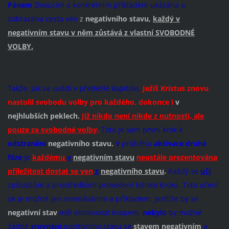
Pánem
živoucím a konkrétním příkladem ukázána a
zobrazena cesta ven
z
negativního stavu,
každý v
negativním stavu v něm zůstává z vlastní SVOBODNÉ
VOLBY.
Takže, jak se uvádí v předešlé kapitole,
Ježíš Kristus
znovu
nastolil svobodu volby pro každého, dokonce i
v
nejhlubších peklech.
Již nikdo není nikde z nutnosti, ale
pouze ze svobodné volby
.
Toto je sám první krok k
odstranění
negativního stavu.
V průběhu
aktivace druhé
fáze
je
každému
v
negativním stavu
neustále prezentována
příležitost dostat se ven
z
negativního stavu
.
Každý se
učí
způsobům a prostředkům provedení tohoto kroku. Toto učení
se je možné jen srovnáváním a příkladem. Jestliže by se
negativní stav
měl eliminovat kvapem,
nebylo
by možné
žádné
srovnání
pozitivního stavu se
stavem negativním
a