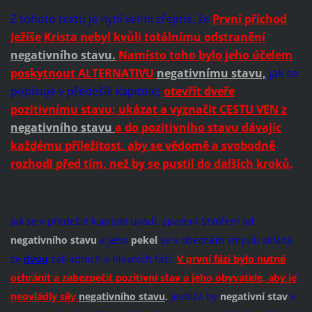
Z tohoto textu je nyní velmi zřejmé, že
První příchod
Ježíše Krista nebyl kvůli totálnímu odstranění
negativního stavu.
Namísto toho bylo jeho účelem
poskytnout ALTERNATIVU
negativnímu stavu,
jak se
popisuje v předešlé kapitole
;
otevřít dveře
pozitivnímu stavu; ukázat a vyznačit CESTU VEN z
negativního stavu
a do pozitivního stavu dávajíc
každému příležitost, aby se vědomě a svobodně
rozhodl před tím, než by se pustil do dalších kroků
.
Jak se v předešlé kapitole uvádí, spasení Stvoření od
negativního stavu
a jeho
pekel
se v obecném smyslu skládá
ze
dvou
základních a hlavních fází.
V první fázi bylo nutné
ochránit a zabezpečit pozitivní stav a jeho obyvatele, aby je
neovládly síly
negativního stavu
.
Jestliže by
negativní stav
v