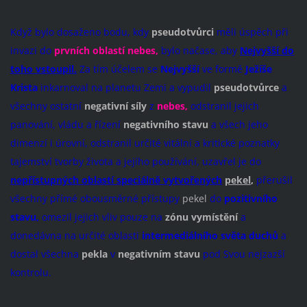
Když bylo dosaženo bodu, kdy
pseudotvůrci
měli úspěch při
invazi do
prvních oblastí
nebes,
bylo načase, aby
Nejvyšší do
toho vstoupil.
Za tím účelem se
Nejvyšší
ve formě
Ježíše
Krista
inkarnoval na planetu Zemi a vypudil
pseudotvůrce
a
všechny ostatní
negativní síly
z
nebes,
odstranil jejich
panování, vládu a řízení
negativního stavu
a všech jeho
dimenzí i úrovní, odstranil určité vitální a kritické poznatky
tajemství tvorby života a jejího používání, uzavřel je do
nepřístupných oblastí speciálně vytvořených
pekel
,
přerušil
všechny přímé obousměrné přístupy
pekel
do
pozitivního
stavu,
omezil jejich vliv pouze na
zónu vymístění
a
donedávna na určité oblasti
intermediálního světa
duchů
a
dostal všechna
pekla
v
negativním stavu
pod Svou nejzazší
kontrolu.