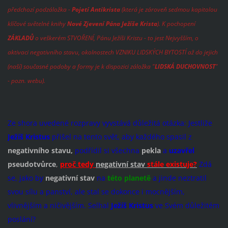
předchozí podzáložka -
Pojetí Antikrista
(která je zároveň sedmou kapitolou
klíčové světelné knihy
Nové Zjevení Pána Ježíše Krista
). K pochopení
ZÁKLADŮ
o veškerém STVOŘENÍ, Pánu Ježíši Kristu - to jest Nejvyšším, o
aktivaci negativního stavu, okolnostech VZNIKU LIDSKÝCH BYTOSTÍ až do jejich
(naší) současné podoby a formy je k dispozici záložka "
LIDSKÁ DUCHOVNOST
"
- pozn. webu).
Ze shora uvedené rozpravy vyvstává důležitá otázka: Jestliže
Ježíš Kristus
přišel na tento svět, aby každého spasil z
negativního stavu,
podřídil si všechna
pekla
a
uzavřel
pseudotvůrce
,
proč tedy
negativní stav
stále existuje?
Zdá
se, jako by
negativní stav
na
této planetě
a jinde neztratil
svou sílu a panství, ale stal se dokonce i mocnějším,
vlivnějším a ničivějším. Selhal
Ježíš Kristus
ve Svém důležitém
poslání?