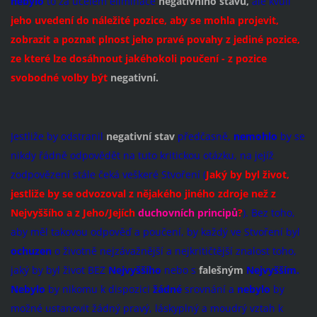
nebylo
to za účelem eliminace
negativního stavu,
ale kvůli
jeho uvedení do náležité pozice, aby se mohla projevit,
zobrazit a poznat plnost jeho pravé povahy z jediné pozice,
ze které lze dosáhnout jakéhokoli poučení - z pozice
svobodné volby být
negativní.
Jestliže by odstranil
negativní stav
předčasně,
nemohlo
by se
nikdy řádně odpovědět na tuto kritickou otázku, na jejíž
zodpovězení stále čeká veškeré Stvoření (
Jaký by byl život,
jestliže by se odvozoval z nějakého jiného zdroje než z
Nejvyššího a z Jeho/Jejích
duchovních principů
?
). Bez toho,
aby měl takovou odpověď a poučení, by každý ve Stvoření byl
ochuzen
o životně nejzávažnější a nejkritičtější znalost toho,
jaký by byl život BEZ
Nejvyššího
nebo s
falešným
Nejvyšším.
Nebylo
by nikomu k dispozici
žádné
srovnání a
nebylo
by
možné ustanovit žádný pravý, láskyplný a moudrý vztah k