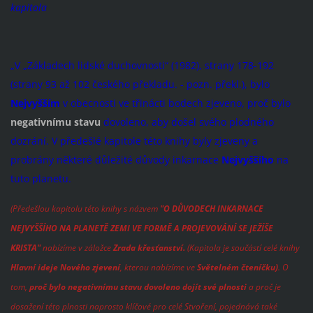
kapitola
„V „Základech lidské duchovnosti“ (1982), strany 178-192
(strany 93 až 102 českého překladu. - pozn. překl.), bylo
Nejvyšším
v obecnosti ve třinácti bodech zjeveno, proč bylo
negativnímu stavu
dovoleno, aby došel svého plodného
dozrání. V předešlé kapitole této knihy byly zjeveny a
probrány některé důležité důvody inkarnace
Nejvyššího
na
tuto planetu.
(Předešlou kapitolu této knihy s názvem
"O DŮVODECH INKARNACE
NEJVYŠŠÍHO NA PLANETĚ ZEMI VE FORMĚ A PROJEVOVÁNÍ SE JEŽÍŠE
KRISTA"
nabízíme v záložce
Zrada křesťanství.
(Kapitola je součástí celé knihy
Hlavní ideje Nového zjevení
, kterou nabízíme ve
Světelném čteníčku)
. O
tom,
proč bylo negativnímu stavu dovoleno dojít své plnosti
a proč je
dosažení této plnosti naprosto klíčové pro celé Stvoření, pojednává také