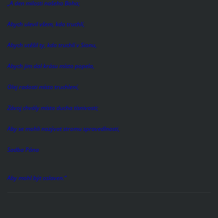
„A den milosti našeho Boha;
Abych ulevil všem, kdo truchlí,
Abych utěšil ty, kdo truchlí v Sionu,
Abych jim dal krásu místo popela,
Olej radosti místo truchlení,
Závoj chvály místo ducha tísnivosti;
Aby se mohli nazývat stromu spravedlnosti,
Sadba Pána
Aby mohl být oslaven.“