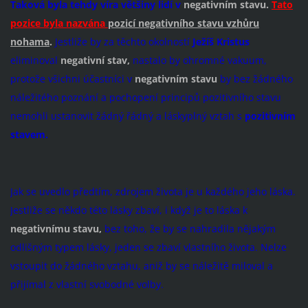
Taková byla tehdy víra většiny lidí v
negativním stavu.
Tato
pozice byla nazvána
pozicí negativního stavu vzhůru
nohama
.
Jestliže by za těchto okolností
Ježíš Kristus
eliminoval
negativní stav,
nastalo by ohromné vakuum,
protože všichni účastníci v
negativním stavu
by bez žádného
náležitého poznání a pochopení principů pozitivního stavu
nemohli ustanovit žádný řádný a láskyplný vztah s
pozitivním
stavem.
Jak se uvedlo předtím, zdrojem života je u každého jeho láska.
Jestliže se někdo této lásky zbaví, i když je to láska k
negativnímu stavu,
bez toho, že by se nahradila nějakým
odlišným typem lásky, jeden se zbaví vlastního života. Nelze
vstoupit do žádného vztahu, aniž by se náležitě miloval a
přijímal z vlastní svobodné volby.