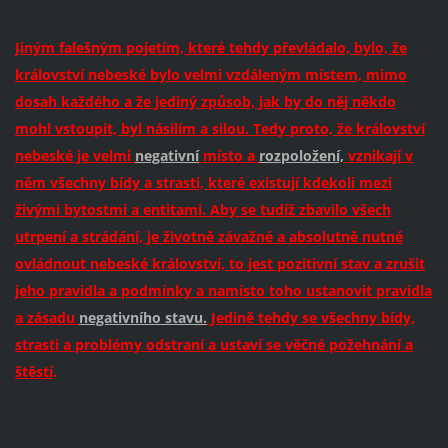
Jiným falešným pojetím, které tehdy převládalo, bylo, že
království nebeské bylo velmi vzdáleným místem, mimo
dosah každého a že jediný způsob, jak by do něj někdo
mohl vstoupit, byl násilím a silou. Tedy proto, že království
nebeské je velmi
negativní
místo a
rozpoložení,
vznikají v
něm všechny bídy a strasti, které existují kdekoli mezi
živými bytostmi a entitami. Aby se tudíž zbavilo všech
utrpení a strádání, je životně závažné a absolutně nutné
ovládnout nebeské království, to jest pozitivní stav a zrušit
jeho pravidla a podmínky a namísto toho ustanovit pravidla
a zásadu
negativního stavu.
Jedině tehdy se všechny bídy,
strasti a problémy odstraní a ustaví se věčné požehnání a
štěstí
.