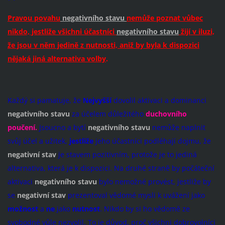
Pravou povahu
negativního stavu
nemůže poznat vůbec
nikdo, jestliže všichni účastníci
negativního stavu
žijí v iluzi,
že jsou v něm jedině z nutnosti, aniž by byla k dispozici
nějaká jiná alternativa volby
.
Každý si pamatuje, že
Nejvyšší
dovolil aktivaci a dominanci
negativního stavu
za účelem důležitého
duchovního
poučení.
Jsoucno a bytí
negativního stavu
nemůže naplnit
svůj účel a užitek,
jestliže
jeho účastníci podléhají dojmu, že
negativní stav
je stavem pozitivním, protože je to jediná
alternativa, která je k dispozici. Na druhé straně by počáteční
aktivaci
negativního stavu
bylo nemožné provést, jestliže by
se
negativní stav
prezentoval vědomé mysli k uvážení jako
možnost
a
ne
jako
nutnost
. Nikdo by si ho vědomě ze
svobodné vůle nezvolil. To je důvod, proč všichni dobrovolníci