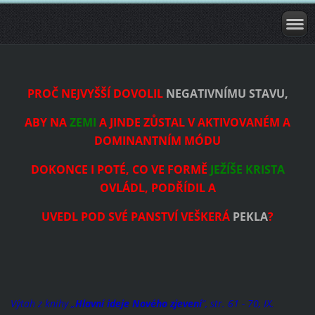
PROČ NEJVYŠŠÍ DOVOLIL
NEGATIVNÍMU STAVU,
ABY NA
ZEMI
A JINDE ZŮSTAL V AKTIVOVANÉM A
DOMINANTNÍM MÓDU
DOKONCE I POTÉ, CO VE FORMĚ
JEŽÍŠE KRISTA
OVLÁDL, PODŘÍDIL A
UVEDL POD SVÉ PANSTVÍ VEŠKERÁ
PEKLA
?
Výtah z knihy „
Hlavní ideje Nového zjevení
“, str. 61 - 70, IX.