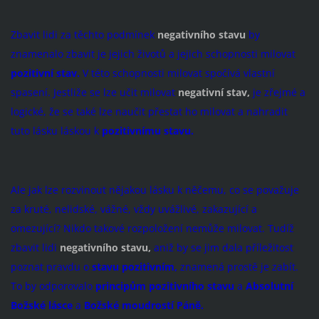
Zbavit lidi za těchto podmínek
negativního stavu
by
znamenalo zbavit je jejich životů a jejich schopnosti milovat
pozitivní stav.
V této schopnosti milovat spočívá vlastní
spasení. Jestliže se lze učit milovat
negativní stav,
je zřejmé a
logické, že se také lze naučit přestat ho milovat a nahradit
tuto lásku láskou k
pozitivnímu stavu.
Ale jak lze rozvinout nějakou lásku k něčemu, co se považuje
za kruté, nelidské, vážné, vždy uvážlivé, zakazující a
omezující? Nikdo takové rozpoložení nemůže milovat. Tudíž
zbavit lidi
negativního stavu,
aniž by se jim dala příležitost
poznat pravdu o
stavu pozitivním,
znamená prostě je zabít.
To by odporovalo
principům
pozitivního stavu
a
Absolutní
Božské lásce
a
Božské moudrostí Páně.