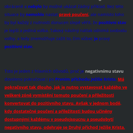
obráceně a
nebylo
by možné ukázat žádný příklad. Bez této
situace by
nemohlo
nastat
pravé poučení
,
ale namísto toho
by byl každý z nutnosti donucen slepě věřit, že
pozitivní stav
je lepší a jediná volba. Takový násilný nátlak odnímá svobodu
volby, a tedy znemožňuje zažít to, čím vůbec
je
pravý
pozitivní stav.
Toto je jeden z hlavních důvodů, proč je
negativnímu stavu
dovoleno pokračovat i po
Prvním příchodu Ježíše Krista.
Má
pokračovat tak dlouho, jak je nutno vystavovat každého ve
veškeré zóně vymístění tomuto poučení a příležitosti
konvertovat do pozitivního stavu. Avšak v jednom bodě,
kdy dostatečné poučení a příležitosti budou učiněny
dostupnými každému v pseudojsoucnu a pseudobytí
negativního stavu, odehraje se Druhý příchod Ježíše Krista.