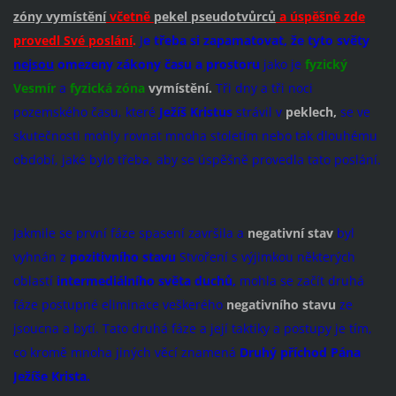
zóny vymístění
včetně
pekel pseudotvůrců
a úspěšně zde
provedl Své poslání
.
J
e třeba si zapamatovat, že tyto světy
nejsou
omezeny zákony času a prostoru
jako je
fyzický
Vesmír
a
fyzická zóna
vymístění.
Tři dny a tři noci
pozemského času, které
Ježíš Kristus
strávil v
peklech,
se ve
skutečnosti mohly rovnat mnoha stoletím nebo tak dlouhému
období, jaké bylo třeba, aby se úspěšně provedla tato poslání.
Jakmile se první fáze spasení završila a
negativní stav
byl
vyhnán z
pozitivního stavu
Stvoření s výjimkou některých
oblastí
intermediálního světa
duchů,
mohla se začít druhá
fáze postupné eliminace veškerého
negativního stavu
ze
jsoucna a bytí. Tato druhá fáze a její taktiky a postupy je tím,
co kromě mnoha jiných věcí znamená
Druhý příchod Pána
Ježíše Krista.