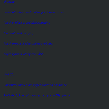
chudým;
Poslal Mě, abych uzdravil mající zlomená srdce,
Abych vyhlásil propuštění zajatcům,
A navrátil zrak slepým,
Abych propustil zdeptané na svobodu,
Abych vyhlásil vítaný rok PÁNĚ.
Verš 20:
Pak zavřel knihu a dal ji zpět sluhovi a posadil se.
A oči všech, kdo byli v synagoze, byly na Něj upřeny.