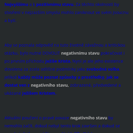
Nejvyššímu
a k
pozitivnímu stavu.
Za těchto okolností by
stvoření v nejzazším smyslu mohlo zaniknout ve svém jsoucnu
a bytí.
Aby se poznala odpověď na tuto životně závažnou a kritickou
otázku, bylo nutné DOVOLIT
negativnímu stavu
pokračovat i
po prvním příchodu
Ježíše Krista.
Nyní je ale jeho existence
dovolena za zcela odlišné podmínky jako
svobodná volba
,
jelikož
každý může poznat způsoby a prostředky, jak se
dostat ven z
negativního stavu,
zobrazené, předvedené a
ukázané
Ježíšem Kristem.
Aktuální poučení o pravé povaze
negativního stavu
by
nemohlo začít, dokud nebyl tento krok završen a dokud se