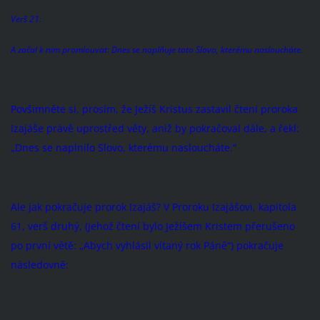
Verš 21:
A začal k nim promlouvat: Dnes se naplňuje toto Slovo, kterému nasloucháte.
Povšimněte si, prosím, že Ježíš Kristus zastavil čtení proroka
Izajáše právě uprostřed věty, aniž by pokračoval dále, a řekl:
„Dnes se naplnilo Slovo, kterému nasloucháte.“
Ale jak pokračuje prorok Izajáš? V Proroku Izajášovi, kapitola
61, verš druhý, (jehož čtení bylo Ježíšem Kristem přerušeno
po první větě: „Abych vyhlásil vítaný rok Páně“) pokračuje
následovně: