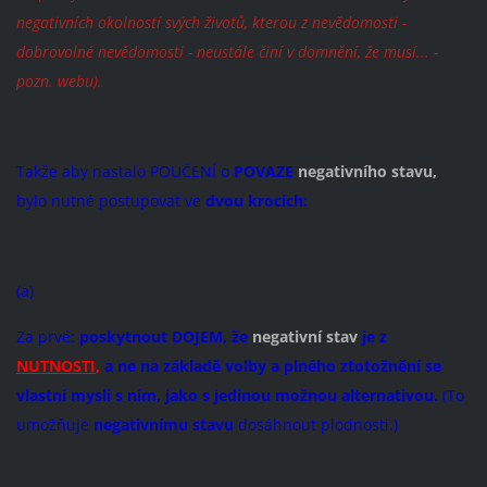
negativních okolností svých životů, kterou z nevědomosti -
dobrovolné nevědomosti - neustále činí v domnění, že musí... -
pozn. webu).
Takže aby nastalo POUČENÍ o
POVAZE
negativního stavu,
bylo nutné postupovat ve
dvou krocích:
(a)
Za prvé:
poskytnout DOJEM, že
negativní stav
je z
NUTNOSTI
,
a ne na základě volby a plného ztotožnění se
vlastní mysli s ním, jako s jedinou možnou alternativou.
(To
umožňuje
negativnímu stavu
dosáhnout plodnosti.)