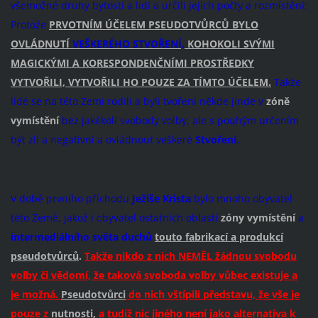
všemožné druhy bytostí a lidí a určili jejich počty a rozmístění:
Protože
PRVOTNÍM ÚČELEM PSEUDOTVŮRCŮ BYLO
OVLÁDNUTÍ
VEŠKERÉHO STVOŘENÍ,
KOHOKOLI SVÝMI
MAGICKÝMI A KORESPONDENČNÍMI PROSTŘEDKY
VYTVOŘILI, VYTVOŘILI HO POUZE ZA TÍMTO ÚČELEM.
Takže
lidé se na této Zemi rodili a byli tvořeni někde jinde v
zóně
vymístění
bez jakékoli svobody volby, ale s pouhým určením
být zlí a negativní a ovládnout veškeré
Stvoření.
V době prvního příchodu
Ježíše Krista
bylo mnoho obyvatel
této Země, jakož i obyvatel ostatních oblastí
zóny vymístění
a
intermediálního světa
duchů
touto fabrikací a produkcí
pseudotvůrců
.
Takže nikdo z nich NEMĚL žádnou svobodu
volby či vědomí, že taková svoboda volby vůbec existuje a
je možná.
Pseudotvůrci
do nich vštípili představu, že vše je
pouze z
nutnosti,
a tudíž nic jiného není jako alternativa k