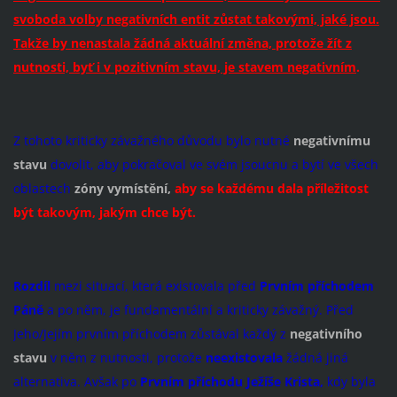
svoboda volby negativních entit zůstat takovými, jaké jsou.
Takže by nenastala žádná aktuální změna, protože žít z
nutnosti, byť i v pozitivním stavu, je stavem negativním
.
Z tohoto kriticky závažného důvodu bylo nutné
negativnímu
stavu
dovolit, aby pokračoval ve svém jsoucnu a bytí ve všech
oblastech
zóny vymístění,
aby se každému dala příležitost
být takovým, jakým chce být.
Rozdíl
mezi situací, která existovala před
Prvním příchodem
Páně
a po něm, je fundamentální a kriticky závažný. Před
Jeho/Jejím prvním příchodem zůstával každý z
negativního
stavu
v něm z nutnosti, protože
neexistovala
žádná jiná
alternativa. Avšak po
Prvním příchodu Ježíše Krista,
kdy byla