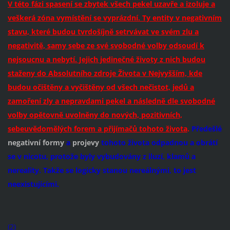
V této fázi spasení se zbytek všech pekel uzavře a izoluje a
veškerá zóna vymístění se vyprázdní. Ty entity v negativním
stavu, které budou tvrdošíjně setrvávat ve svém zlu a
negativitě, samy sebe ze své svobodné volby odsoudí k
nejsoucnu a nebytí. Jejich jedinečné životy z nich budou
staženy do Absolutního zdroje Života v Nejvyšším, kde
budou očištěny a vyčištěny od všech nečistot, jedů a
zamoření zly a nepravdami pekel a následně dle svobodné
volby opětovně uvolněny do nových, pozitivních,
sebeuvědomělých forem a přijímačů tohoto života
.
Předešlé
negativní formy
a
projevy
tohoto života odpadnou a obrátí
se v nicotu, protože byly vybudovány z iluzí, klamů a
nereality. Takže se logicky stanou nereálnými, to jest
neexistujícími.
(2)