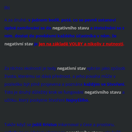
(b)
A za druhé:
v jednom bodě, poté, co se pevně ustanoví
úplné zamilování se do
negativního stavu
a ztotožnění se s
ním, dostat do povědomí každého účastníka v něm, že
negativní stav
je
jen na základě VOLBY a nikoliv z nutnosti
.
Za těchto okolností je tedy
negativní stav
vybrán jako způsob
života, kterému se dává přednost, a jeho povaha může v
posledku být plně projevena a poznána
každým ve
Stvoření.
Toto je druhý důležitý krok ve fungování
negativního stavu
a
užitku, který poskytne Stvoření
Nejvyššího.
Takže když se
Ježíš Kristus
inkarnoval v čase a prostoru,