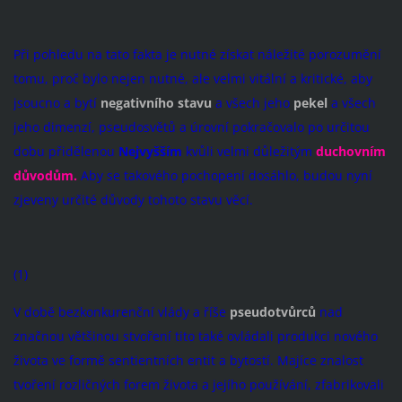
Při pohledu na tato fakta je nutné získat náležité porozumění
tomu, proč bylo nejen nutné, ale velmi vitální a kritické, aby
jsoucno a bytí
negativního stavu
a všech jeho
pekel
a všech
jeho dimenzí, pseudosvětů a úrovní pokračovalo po určitou
dobu přidělenou
Nejvyšším
kvůli velmi důležitým
duchovním
důvodům.
Aby se takového pochopení dosáhlo, budou nyní
zjeveny určité důvody tohoto stavu věcí.
(1)
V době bezkonkurenční vlády a říše
pseudotvůrců
nad
značnou většinou stvoření tito také ovládali produkci nového
života ve formě sentientních entit a bytostí. Majíce znalost
tvoření rozličných forem života a jejího používání, zfabrikovali