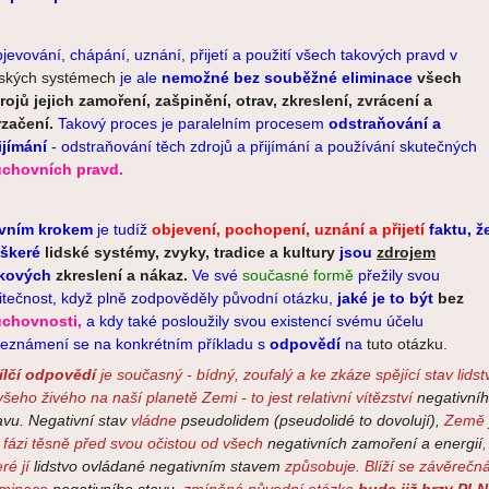
jevování, chápání, uznání, přijetí a použití všech takových pravd v
dských systémech
je ale
nemožné bez souběžné eliminace
všech
rojů jejich zamoření, zašpinění, otrav, zkreslení, zvrácení a
začení.
Takový proces je paralelním procesem
odstraňování a
ijímání
- odstraňování těch zdrojů a přijímání a používání skutečných
chovních pravd.
vním krokem
je tudíž
objevení, pochopení, uznání a přijetí
faktu, ž
eškeré
lidské systémy, zvyky, tradice a kultury
jsou
zdrojem
akových
zkreslení a nákaz.
Ve své
současné formě
přežily svou
itečnost, když plně zodpověděly původní otázku,
jaké je to být
bez
chovnosti,
a kdy také posloužily svou existencí svému účelu
eznámení se na konkrétním příkladu s
odpovědí
na
tuto otázku.
ílčí odpovědí
je současný - bídný, zoufalý a ke zkáze spějící stav lidst
všeho živého na naší planetě Zemi - to jest relativní vítězství
negativní
avu. Negativní stav
vládne
pseudolidem (pseudolidé to dovolují),
Země 
 fázi těsně před svou očistou od všech
negativních zamoření a energií
,
eré jí
lidstvo ovládané negativním stavem
způsobuje. Blíží se závěrečn