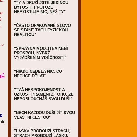
Ě,
"TY A DRUZÍ JSTE JEDINOU
BYTOSTÍ, PROTOŽE
NEEXISTUJE NIC, NEŽ TY"
bu
ů
.
"ČASTO OPAKOVANÉ SLOVO
SE STANE TVOU FYZICKOU
REALITOU"
 v
"SPRÁVNÁ MODLITBA NENÍ
PROSBOU, NÝBRŽ
VYJÁDŘENÍM VDĚČNOSTI"
"NIKDO NEDĚLÁ NIC, CO
NÉ
NECHCE DĚLAT"
"TVÁ NESPOKOJENOST A
ÚZKOST PRAMENÍ Z TOHO, ŽE
NEPOSLOUCHÁŠ SVOU DUŠI"
"NECH KAŽDOU DUŠI JÍT SVOU
up
VLASTNÍ CESTOU"
li
"LÁSKA PROBOUZÍ STRACH,
STRACH PROBOUZÍ LÁSKU,