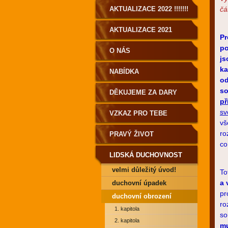
AKTUALIZACE 2022 !!!!!!!
čás
AKTUALIZACE 2021
P
po
O NÁS
js
ka
NABÍDKA
od
so
DĚKUJEME ZA DARY
př
sv
VZKAZ PRO TEBE
vš
ro
PRAVÝ ŽIVOT
co
LIDSKÁ DUCHOVNOST
velmi důležitý úvod!
To
PRO POZEMŠŤANY!
a 
duchovní úpadek
pr
duchovní obrození
ro
1. kapitola
so
2. kapitola
mu