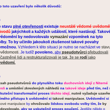
o toto uzavření bylo několik důvodů:
)
e stavu
plné otevřenosti
existuje
neustálé vědomé uvědomě
ůvodů
jakýchkoli a každých událostí, které nastávají.
Takov
vědomění by nedovolovalo
vymazání
vzpomínek na tyto
lby. To by učinilo jakoukoli zkušenost takové povahy
emožnou.
Vzhledem k této situaci je nutno se nacházet ve
stav
evědomosti
. Je tudíž
povoleno,
aby
pseudotvůrci
přebudovali
častněné lidi a restrukturalizovali je tak, že se
rodí
jako
evědomí.
)
sah pseudotvůrců
do plynulého toku
duchovních idejí z Niterné
sli
a
umístění zkreslených náhledů
na
takové ideje
před tím, než 
kuteční transformační proces
těchto
idejí,
nutně vyžaduje uzavře
ímého přístupu k uvědomění si
takové manipulace.
Uvědomění si
kové manipulace
by
ohrožovalo
lidskou svobodu volby tím, že
by
dovolovalo,
aby se uskutečnil
proces poučení.
Jestliže někdo o