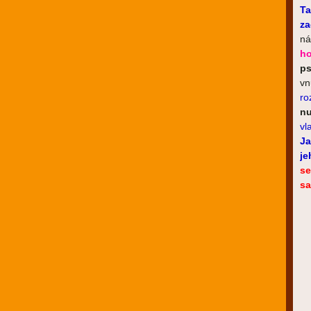
Ta
za
ná
ho
ps
vn
ro
nu
vl
Ja
je
se
s