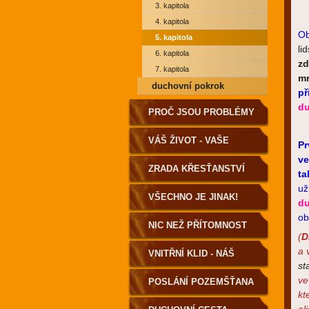
3. kapitola
4. kapitola
Ob
5. kapitola
li
6. kapitola
zd
7. kapitola
mr
duchovní pokrok
př
du
PROČ JSOU PROBLÉMY
A NEMOCI?
VÁŠ ŽIVOT - VAŠE
Pr
v
VOLBA
ZRADA KŘESŤANSTVÍ
t
už
VŠECHNO JE JINAK!
du
ob
NIC NEŽ PŘÍTOMNOST
(
D
a 
VNITŘNÍ KLID - NÁŠ
st
ve
DOMOV
POSLÁNÍ POZEMŠŤANA
kt