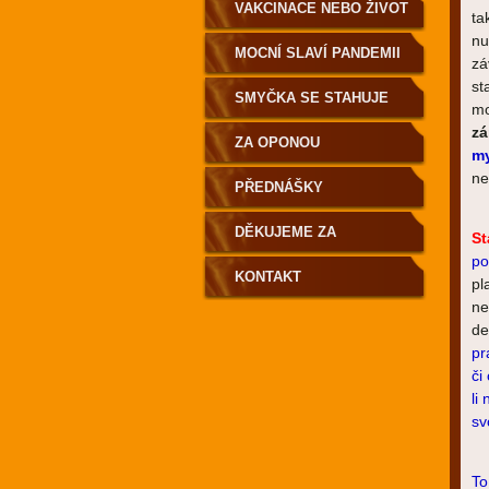
VAKCINACE NEBO ŽIVOT
ta
nu
MOCNÍ SLAVÍ PANDEMII
zá
st
SMYČKA SE STAHUJE
m
zá
ZA OPONOU
m
ne
PŘEDNÁŠKY
DĚKUJEME ZA
St
po
PODPORU
KONTAKT
pl
ne
de
pr
či
li
sv
To