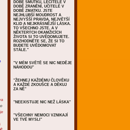
DOBĚ SMUTKU, LÉČITELÉ V
DOBĚ ZRANĚNÍ, UČITELÉ V
DOBĚ ZMATKU. JSTE
NEJHLUBŠÍ MOUDROST A
NEJVYŠŠÍ PRAVDA, NEJVĚTŠÍ
KLID A NEJKRÁSNĚJŠÍ LÁSKA.
TO VŠECHNO JSTE. A V
NĚKTERÝCH OKAMŽICÍCH
ŽIVOTA SI TO UVĚDOMUJETE.
ROZHODNĚTE SE, ŽE SI TO
BUDETE UVĚDOMOVAT
STÁLE."
e
"V MÉM SVĚTĚ SE NIC NEDĚJE
NÁHODOU"
"ŽEHNEJ KAŽDÉMU ČLOVĚKU
A KAŽDÉ ZKOUŠCE A DĚKUJ
ZA NĚ"
va
"NEEXISTUJE NIC NEŽ LÁSKA"
ho
je
"VŠECHNY NEMOCI VZNIKAJÍ
VE TVÉ MYSLI"
á