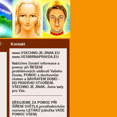
Í
-
Kontakt
www.VSECHNO-JE-JINAK.EU
www.VESMIRNAPRAVDA.EU
Nabízíme životní informace a
pomoc při ŘEŠENÍ
problémových událostí Vašeho
života, POMOC s duchovním
růstem a NÁVRATEM DOMŮ -
DO PRAVÉHO STVOŘENÍ.
VŠECHNO JE JINAK. Jsme tady
pro Vás.
................................................
DĚKUJEME ZA POMOC PŘI
ŠÍŘENÍ SVĚTLA prostřednictvím
roznosu LETÁKŮ (záložka VAŠE
POMOC VŠEM)