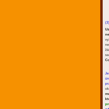
(3
Uz
ne
vy
ne
ž
sa
Co
Je
úr
pr
ok
mu
kt
pr