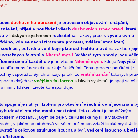
t II.
roces
duchovního obrození
je procesem objevování, chápání,
znávání, přijetí a používání všech
duchovních zrnek pravd,
která
ou v
lidských systémech
rozlišitelná.
Takový proces
vyvolá uvnitř
ždého, kdo se nachází v tomto procesu, zvláštní stav, který
souhlasí, potvrdí a verifikuje platnost těchto pravd
na základě
jej
uvztažných faktorů v
Niterné mysli.
Veškeré tyto pravdy jsou věč
ítomné uvnitř každého
v jeho vlastní
Niterné mysli,
kde je
Nejvyšší
ou přítomností neustále udržuje funkčními.
Tento proces spouštění je
echny uspořádá. Synchronizuje je tak, že
vnitřní uznání
takových prav
zpoznatelných ve
vnějších faktorech
lidských systémů,
je spojí se vší
 s nimi v lidském životě koresponduje.
to
spojení
je nutným krokem pro
otevření všech úrovní jsoucna a b
vybudování stálého mostu mezi nimi.
Toto otvírání je souběžným
ocesem v rozsahu, jakým se děje v celku lidské mysli, a v takovém
zsahu, v jakém se odehrává ve všem, s čím souvztaží lidská mysl. Jeli
uvztaží s celkovou strukturou jsoucna a bytí,
veškeré jsoucno a bytí j
 přístupné.