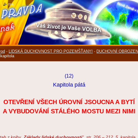
|
rss
vod
-
LIDSKÁ DUCHOVNOST PRO POZEMŠŤANY!
-
DUCHOVNÍ OBROZEN
 kapitola
(12)
Kapitola pátá
OTEVŘENÍ VŠECH ÚROVNÍ JSOUCNA A BYTÍ
A VYBUDOVÁNÍ STÁLÉHO MOSTU MEZI NIMI
tah z knihy „
Základy lidské duchovnosti
“, str. 206 – 212, 5. kapitola,