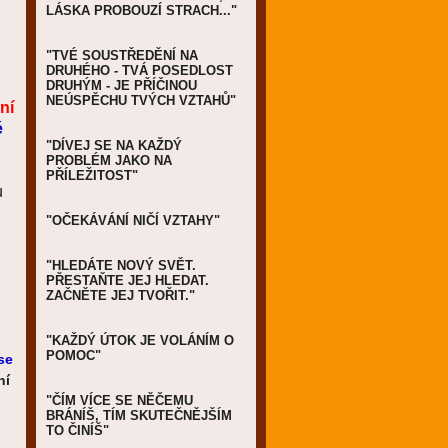
LÁSKA PROBOUZÍ STRACH..."
"TVÉ SOUSTŘEDĚNÍ NA
DRUHÉHO - TVÁ POSEDLOST
DRUHÝM - JE PŘÍČINOU
NEÚSPĚCHU TVÝCH VZTAHŮ"
ní
é
"DÍVEJ SE NA KAŽDÝ
PROBLÉM JAKO NA
PŘÍLEŽITOST"
u
"OČEKÁVÁNÍ NIČÍ VZTAHY"
"HLEDÁTE NOVÝ SVĚT.
PŘESTAŇTE JEJ HLEDAT.
ZAČNĚTE JEJ TVOŘIT."
"KAŽDÝ ÚTOK JE VOLÁNÍM O
POMOC"
se
ní
"ČÍM VÍCE SE NĚČEMU
BRÁNÍŠ, TÍM SKUTEČNĚJŠÍM
TO ČINÍŠ"