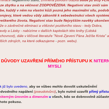
iminace
negativního stavu,
zmíněná původní otázka
bude již brzy PLN
ze zbytku a na věčnost ZODPOVĚZENA: Negativní stav zničí sám
be, každý v něm na vlastní kůži pozná jeho maximální sílu, podo
projevy, které vedou vždy zákonitě k sebedestrukci všech systém
veškerého života. Negativní stav bude Nejvyšším navěky ukončen
íže o závěrečné eliminaci a vítězství pozitivního stavu - tedy Dobra,
avdy a Lásky - nabízíme v dalších kapitolách této knihy (Lidská
chovnost), dále v klíčové literatuře "Nové Zjevení Pána Ježíše Krista" a
lších zdrojích, na které odkazujeme
-
pozn. webu).
. DŮVODY UZAVŘENÍ PŘÍMÉHO PŘÍSTUPU K
NITER
MYSLI
k již bylo uvedeno,
aby se vůbec mohlo dovolit uskutečnění
odvodného napálení
(pseudotvůrci)
, bylo nutné uzavřít
přímý příst
niterným úrovním a dimenzím
u
všech, kdo se dobrovolně zúčastni
hoto pokusu.