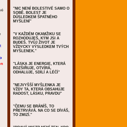
"NIC NENÍ BOLESTIVÉ SAMO O
vé
SOBĚ. BOLEST JE
DŮSLEDKEM ŠPATNÉHO
MYŠLENÍ"
e
"V KAŽDÉM OKAMŽIKU SE
ROZHODUJEŠ, KÝM JSI A
BUDEŠ. TVŮJ ŽIVOT JE
t
VŽDYCKY VÝSLEDKEM TVÝCH
MYŠLENEK."
o
en
"LÁSKA JE ENERGIE, KTERÁ
ROZŠIŘUJE, OTVÍRÁ,
ODHALUJE, SDÍLÍ A LÉČÍ"
"NEJVYŠŠÍ MYŠLENKA JE
VŽDY TA, KTERÁ OBSAHUJE
RADOST, LÁSKU, PRAVDU"
"ČEMU SE BRÁNÍŠ, TO
PŘETRVÁVÁ. NA CO SE DÍVÁŠ,
TO ZMIZÍ."