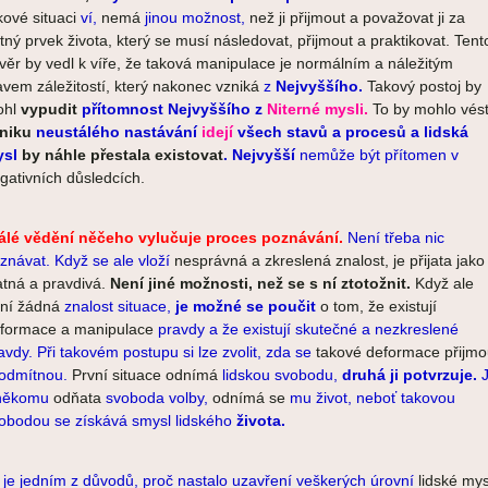
kové situaci
ví,
nemá
jinou možnost,
než ji přijmout a považovat ji za
tný prvek života, který se musí následovat, přijmout a praktikovat. Tent
věr by vedl k víře, že taková manipulace je normálním a náležitým
avem záležitostí, který nakonec vzniká
z
Nejvyššího.
Takový postoj by
ohl
vypudit
p
řítomnost Nejvyššího z
Niterné mysli.
To by mohlo vést
niku
neustálého nastávání
idejí
všech stavů a procesů a lidská
ysl
by náhle přestala existovat
.
Nejvyšší
nemůže být přítomen v
gativních důsledcích.
álé vědění něčeho vylučuje proces poznávání.
Není třeba nic
znávat. Když se ale vloží
nesprávná a zkreslená znalost, je přijata jako
atná a pravdivá.
Není jiné možnosti, než se s ní ztotožnit.
Když ale
ní žádná
znalost situace,
je možné se poučit
o tom, že existují
formace a manipulace
pravdy a že existují skutečné a nezkreslené
avdy. Při takovém postupu si lze zvolit, zda se
takové deformace přijmo
 odmítnou.
První situace odnímá
lidskou svobodu,
druhá ji potvrzuje.
J
 někomu
odňata
svoboda volby,
odnímá se
mu život, neboť takovou
obodou se získává smysl lidského
života.
 je jedním z důvodů, proč nastalo uzavření veškerých úrovní
lidské mys