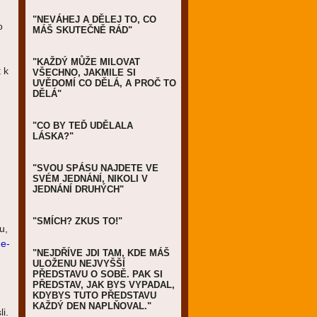
"NEVÁHEJ A DĚLEJ TO, CO
o
MÁŠ SKUTEČNĚ RÁD"
"KAŽDÝ MŮŽE MILOVAT
 k
VŠECHNO, JAKMILE SI
UVĚDOMÍ CO DĚLÁ, A PROČ TO
DĚLÁ"
"CO BY TEĎ UDĚLALA
LÁSKA?"
"SVOU SPÁSU NAJDETE VE
SVÉM JEDNÁNÍ, NIKOLI V
JEDNÁNÍ DRUHÝCH"
"SMÍCH? ZKUS TO!"
u,
e-
"NEJDŘÍVE JDI TAM, KDE MÁŠ
ULOŽENU NEJVYŠŠÍ
PŘEDSTAVU O SOBĚ. PAK SI
PŘEDSTAV, JAK BYS VYPADAL,
KDYBYS TUTO PŘEDSTAVU
KAŽDÝ DEN NAPLŇOVAL."
li
.