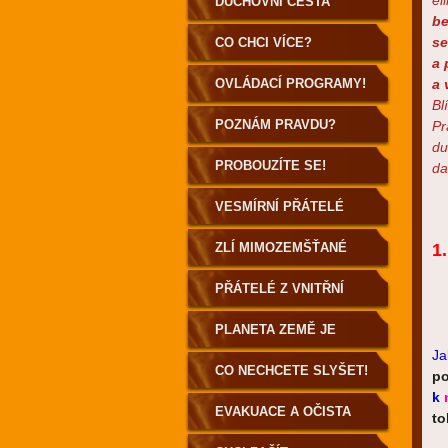
el
DUCHOVNÍ CESTA
be
POZEMŠŤANA
se
CO CHCI VÍCE?
a 
OVLÁDACÍ PROGRAMY!
a 
Bl
POZNÁM PRAVDU?
Pr
du
PROBOUZÍTE SE!
da
VESMÍRNÍ PŘÁTELÉ
ZLÍ MIMOZEMŠŤANÉ
1
PŘÁTELÉ Z VNITŘNÍ
ZEMĚ
PLANETA ZEMĚ JE
Ja
DUTÁ!
CO NECHCETE SLYŠET!
p
k
EVAKUACE A OČISTA
to