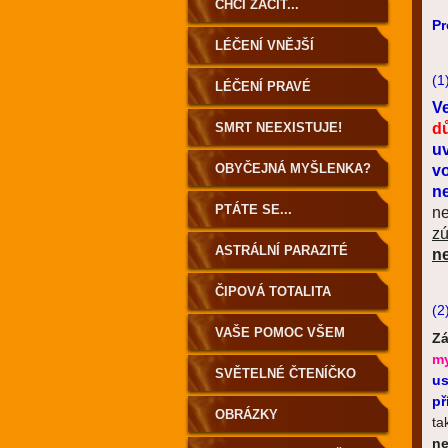
ZEMĚ
CHCI ZAČÍT...
Pr
LÉČENÍ VNĚJŠÍ
(1
LÉČENÍ PRAVÉ
V
SMRT NEEXISTUJE!
d
u
OBYČEJNÁ MYŠLENKA?
vo
n
PTÁTE SE...
n
zú
ASTRÁLNÍ PARAZITÉ
n
ČIPOVÁ TOTALITA
(2
VAŠE POMOC VŠEM
Zá
my
SVĚTELNÉ ČTENÍČKO
us
př
OBRÁZKY
ta
ne