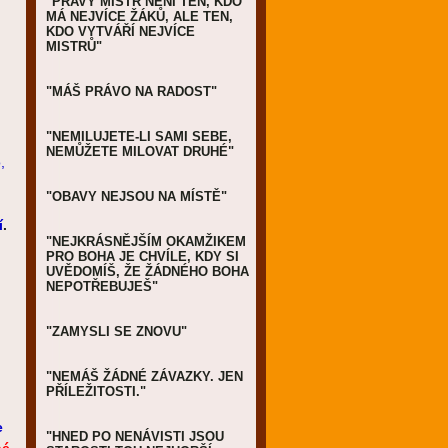
"PRAVÝ MISTR NENÍ TEN, KDO
MÁ NEJVÍCE ŽÁKŮ, ALE TEN,
KDO VYTVÁŘÍ NEJVÍCE
MISTRŮ"
"MÁŠ PRÁVO NA RADOST"
"NEMILUJETE-LI SAMI SEBE,
NEMŮŽETE MILOVAT DRUHÉ"
,
"OBAVY NEJSOU NA MÍSTĚ"
í
.
"NEJKRÁSNĚJŠÍM OKAMŽIKEM
PRO BOHA JE CHVÍLE, KDY SI
UVĚDOMÍŠ, ŽE ŽÁDNÉHO BOHA
NEPOTŘEBUJEŠ"
"ZAMYSLI SE ZNOVU"
"NEMÁŠ ŽÁDNÉ ZÁVAZKY. JEN
PŘÍLEŽITOSTI."
e
"HNED PO NENÁVISTI JSOU