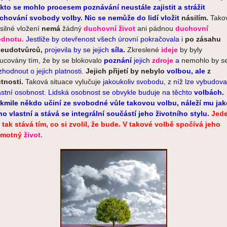
kto se mohlo procesem poznávání neustále zajistit a strážit
chování svobody volby. Nic se nemůže do lidí vložit
násilím.
Tako
silné vložení
nemá
žádný
duchovní život
ani pádnou
duchovní
dnotu.
Jestliže by otevřenost všech úrovní pokračovala i
po zásahu
eudotvůrců,
projevila by se jejich
síla.
Zkreslené
ideje
by byly
ucovány tím, že by se blokovalo
poznání
jejich
zdroje
a
nemohlo by s
zhodnout o jejich platnosti.
Jejich přijetí
by
nebylo
volbou, ale
z
tnosti.
Taková situace vylučuje
jakoukoliv svobodu, z níž lze vybudova
astní osobnost. Lidská osobnost se obvykle buduje na těchto
volbách.
kmile někdo učiní ze svobodné vůle takovou volbu, náleží mu jak
ho vlastní a stává se integrální součástí jeho životního stylu.
Jed
 tak stává tím, co si zvolil, že bude.
V takové volbě spočívá jeho
amotný
život.