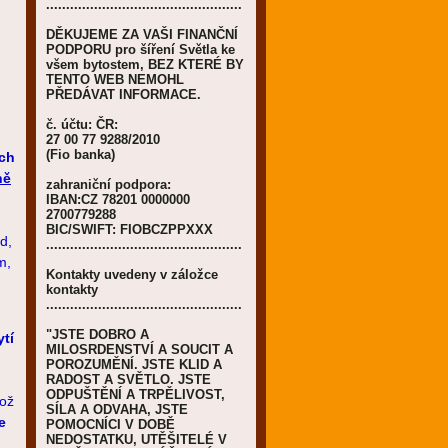
.................................................
DĚKUJEME ZA VAŠI FINANČNÍ
PODPORU pro šíření Světla ke
všem bytostem, BEZ KTERÉ BY
TENTO WEB NEMOHL
PŘEDÁVAT INFORMACE.
č. účtu: ČR:
27 00 77 9288/2010
(Fio banka)
ich
ně
zahraniční podpora:
IBAN:CZ 78201 0000000
2700779288
BIC/SWIFT: FIOBCZPPXXX
d,
.................................................
m,
Kontakty uvedeny v záložce
kontakty
.................................................
"JSTE DOBRO A
ytí
MILOSRDENSTVÍ A SOUCIT A
POROZUMĚNÍ. JSTE KLID A
RADOST A SVĚTLO. JSTE
ODPUŠTĚNÍ A TRPĚLIVOST,
kož
SÍLA A ODVAHA, JSTE
e
POMOCNÍCI V DOBĚ
NEDOSTATKU, UTĚŠITELÉ V