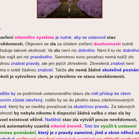
)
avření
niterného systému
je nutné, aby se ustanovil
stav
vědomosti.
Objevení se
zla
za účelem zničení
duchovnosti
nutně
žaduje takové okolnosti. Ve
zlu
není nic
dobrého.
Není-li tu nic
dobrého
lze najít ani nic
pravdivého.
Samotnou svou povahou nemá tudíž zlo
ádnou
znalost pravdy
, ale jen jejích zkreslenin. Zkreslená
znalost
není
ma o sobě žádnou
znalostí.
Takže
zlo nemá žádné
skutečné poznán
koli je vytvořeno zlem, je vytvořeno ve stavu nevědomosti.
stliže by
za podmínek ustanoveného stavu zla
měl přístup ke všem
ovním zůstat otevřený,
rodilo by se do plného stavu zdeformovaných
avd,
který by se navěky považoval za
skutečnou pravdu.
Za takových
olností
by nebyla
nikomu k dispozici žádná volba
a
stav zla by
sel existovat věčně
.
Naštěstí
stav zla vytváří pouze nevědomost,
erá automaticky uzavírá
niterné úrovně.
Toto lze
využít k ustavení
ocesu poznávání,
který je z pravdy samotné, jímž a skrze něhož s