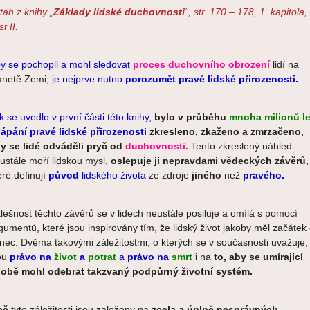
tah z knihy „
Základy lidské duchovnosti
“, str. 170 –
178, 1. kapitola,
t II.
y se pochopil a mohl sledovat
proces duchovního obrození
lidí na
anetě Zemi,
je nejprve nutno
porozumět pravé lidské přirozenosti.
k se uvedlo v první části této knihy,
bylo v průběhu
mnoha milionů le
ápání pravé
lidské přirozenosti
zkresleno, zkaženo a zmrzačeno,
y se lidé odváděli pryč
od
duchovnosti.
Tento zkreslený náhled
ustále moří lidskou mysl,
oslepuje ji nepravdami vědeckých závěrů,
eré definují
původ
lidského života
ze zdroje
jiného
než
pravého.
lešnost těchto závěrů se v lidech neustále posiluje a omílá s pomocí
gumentů, které jsou inspirovány tím, že lidský život jakoby měl začátek 
nec. Dvěma takovými záležitostmi, o kterých se v současnosti uvažuje,
ou
právo na
život
a
potrat
a
právo na
smrt
i na
to, aby se
umírající
obě mohl odebrat takzvaný podpůrný životní systém.
bě
tyto záležitosti jsou založeny na
zcela a úplně nesprávných