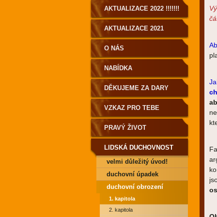
Vý
AKTUALIZACE 2022 !!!!!!!
čás
AKTUALIZACE 2021
Ab
O NÁS
pl
NABÍDKA
Ja
DĚKUJEME ZA DARY
ch
ab
VZKAZ PRO TEBE
ne
kt
PRAVÝ ŽIVOT
LIDSKÁ DUCHOVNOST
Fa
ar
velmi důležitý úvod!
PRO POZEMŠŤANY!
ko
duchovní úpadek
js
duchovní obrození
os
1. kapitola
2. kapitola
O