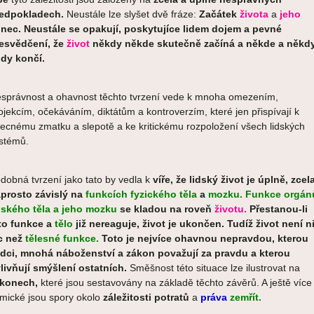
edpokladech.
Neustále lze slyšet dvě fráze:
Začátek
života
a
jeho
nec.
Neustále se opakují, poskytu
jíce lidem dojem a pevné
esvědčení, že
život
někdy někde skutečně začíná a někde a někd
ndy končí.
správnost a ohavnost těchto tvrzení vede k mnoha omezením,
ojekcím, očekáváním, diktátům a kontroverzím, které jen přispívají k
ecnému zmatku a slepotě a ke kritickému rozpoložení všech lidských
stémů.
dobná tvrzení jako tato by vedla k
víře, že lidský život je úplně, zcel
prosto závislý na
funkcích fyzického těla
a
mozku.
Funkce
orgán
dského těla
a jeho mozku
se kladou na
roveň
životu.
Přestanou-li
to funkce a
tělo
již nereaguje, život je ukončen. Tudíž život není n
c než
tělesné funkce.
Toto je nejvíce ohavnou nepravdou, kterou
dci, mnohá náboženství a zákon považují za pravdu a kterou
livňují smýšlení ostatních
.
Směšnost této situace lze ilustrovat na
konech,
které jsou sestavovány na základě těchto závěrů. A ještě více
mické jsou spory okolo
záležitosti potratů
a
práva
zemřít.