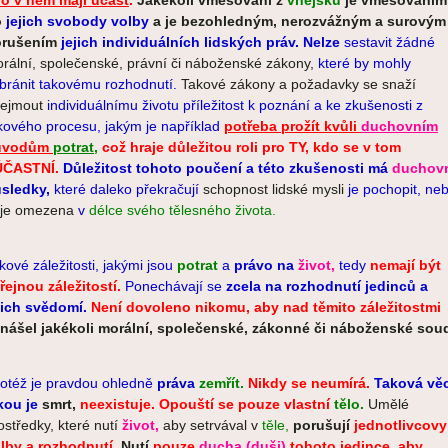
o v něm mají účast
.
Jakékoli vměšování z
vnějšku
je vměšováním
o
jejich svobody volby
a je bezohledným, nerozvážným a surovým
orušením
jejich individuálních lidských práv. Nelze
sestavit žádné
rální, společenské, právní či náboženské zákony,
které by mohly
bránit takovému rozhodnutí.
Takové zákony a požadavky se snaží
ejmout
individuálnímu životu příležitost k poznání a ke zkušenosti z
kového procesu, jakým je například
potřeba prožít kvůli
duchovním
ůvodům
potrat
,
což hraje důležitou roli pro TY, kdo se v tom
ÚČASTNÍ.
Důležitost tohoto poučení a této zkušenosti má
duchov
sledky,
které daleko překračují
schopnost lidské mysli
je pochopit, ne
 je omezena
v
délce svého tělesného života.
kové záležitosti, jakými jsou
potrat
a
právo na
život,
tedy
nemají být
řej
nou záležitostí.
Ponechávají se
zcela na rozhodnutí jedinců a
jich svědomí.
Není dovoleno nikomu, aby nad těmito záležitostmi
nášel jakékoli morální, společenské, zákonné či náboženské sou
totéž je pravdou ohledně
práva
zemřít.
Nikdy se neumírá.
Taková
věc
kou je
smrt,
neexistuje.
Opouští se pouze vlastní
tělo.
Umělé
ostředky, které nutí
život,
aby setrvával v
těle,
porušují
jednotlivcovy
lby a rozhodnutí
.
Nutí
pouze
ducha (duši)
tohoto jedince, aby