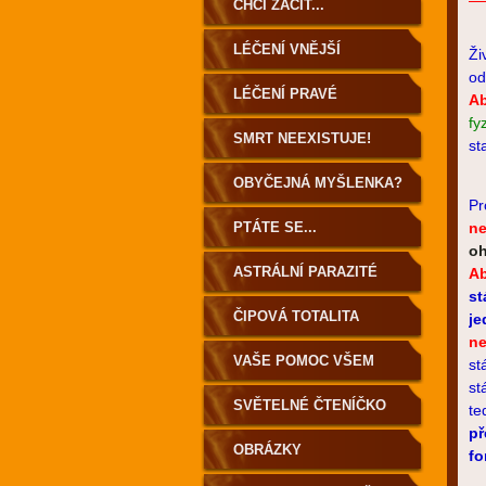
ZEMĚ
CHCI ZAČÍT...
LÉČENÍ VNĚJŠÍ
Ži
od
LÉČENÍ PRAVÉ
Ab
fy
SMRT NEEXISTUJE!
st
OBYČEJNÁ MYŠLENKA?
Pr
PTÁTE SE...
n
oh
ASTRÁLNÍ PARAZITÉ
Ab
st
ČIPOVÁ TOTALITA
je
ne
VAŠE POMOC VŠEM
st
st
SVĚTELNÉ ČTENÍČKO
te
př
OBRÁZKY
fo