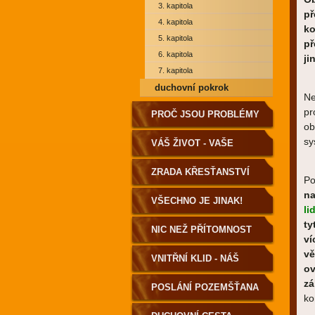
3. kapitola
př
4. kapitola
ko
5. kapitola
př
6. kapitola
ji
7. kapitola
duchovní pokrok
Ne
pr
PROČ JSOU PROBLÉMY
ob
sy
A NEMOCI?
VÁŠ ŽIVOT - VAŠE
VOLBA
ZRADA KŘESŤANSTVÍ
Po
na
VŠECHNO JE JINAK!
li
ty
NIC NEŽ PŘÍTOMNOST
ví
vě
VNITŘNÍ KLID - NÁŠ
ov
zá
DOMOV
POSLÁNÍ POZEMŠŤANA
ko