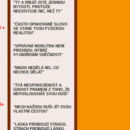
"TY A DRUZÍ JSTE JEDINOU
BYTOSTÍ, PROTOŽE
NEEXISTUJE NIC, NEŽ TY"
"ČASTO OPAKOVANÉ SLOVO
i a
SE STANE TVOU FYZICKOU
REALITOU"
"SPRÁVNÁ MODLITBA NENÍ
PROSBOU, NÝBRŽ
VYJÁDŘENÍM VDĚČNOSTI"
á
"NIKDO NEDĚLÁ NIC, CO
NECHCE DĚLAT"
"TVÁ NESPOKOJENOST A
ÚZKOST PRAMENÍ Z TOHO, ŽE
NEPOSLOUCHÁŠ SVOU DUŠI"
že
"NECH KAŽDOU DUŠI JÍT SVOU
VLASTNÍ CESTOU"
"LÁSKA PROBOUZÍ STRACH,
STRACH PROBOUZÍ LÁSKU,