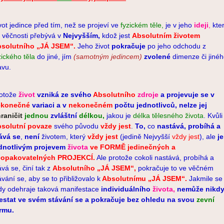
vot jedince před tím, než se projeví ve
fyzickém těle,
je v jeho
ideji
,
kte
 věčnosti přebývá v
Nejvyšším,
kdož jest
Absolutním životem
solutního „JÁ JSEM“.
Jeho život
pokračuje
po jeho odchodu z
zického těla
do jiné, jím
(samotným jedincem)
zvolené
dimenze či jiné
avu.
otože
život
vzniká ze svého
Absolutního
zdroje
a projevuje se v
ekonečné
variaci a v
nekonečném
počtu jednotlivců, nelze jej
raničit
jednou
zvláštní
délkou,
jakou je
délka tělesného života
. Kvůli
solutní povaze
svého původu
vždy jest
.
To,
co
nastává, probíhá a
ává se
,
není
životem, který
vždy jest
(jedině Nejvyšší
vždy jest
), ale
je
dnotlivým projevem
života
ve FORMĚ jedinečných a
opakovatelných PROJEKCÍ.
Ale protože cokoli nastává, probíhá a
ává se, činí tak z
Absolutního „JÁ JSEM“,
pokračuje to ve věčném
ávání se, aby se to přibližovalo k
Absolutnímu „JÁ JSEM“.
Jakmile se
dy odehraje taková manifestace
individuálního
života,
nemůže nikd
estat ve svém stávání se a pokračuje bez ohledu na svou
zevní
rmu.