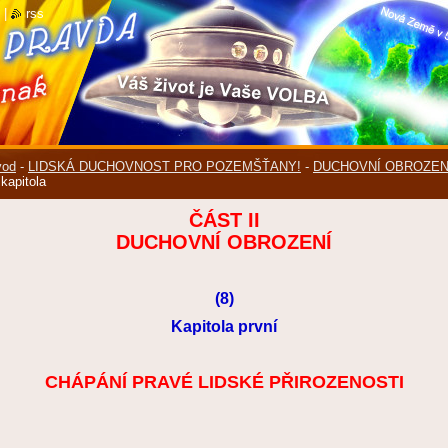
|
rss
vod
-
LIDSKÁ DUCHOVNOST PRO POZEMŠŤANY!
-
DUCHOVNÍ OBROZEN
 kapitola
ČÁST II
DUCHOVNÍ OBROZENÍ
(8)
Kapitola první
CHÁPÁNÍ PRAVÉ LIDSKÉ PŘIROZENOSTI