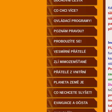
DUCHOVNÍ CESTA
Kd
POZEMŠŤANA
CO CHCI VÍCE?
tě
sá
OVLÁDACÍ PROGRAMY!
pa
př
POZNÁM PRAVDU?
PROBOUZÍTE SE!
In
F
VESMÍRNÍ PŘÁTELÉ
fu
ka
ZLÍ MIMOZEMŠŤANÉ
st
Pr
PŘÁTELÉ Z VNITŘNÍ
za
o
ZEMĚ
PLANETA ZEMĚ JE
ži
tv
DUTÁ!
CO NECHCETE SLYŠET!
pr
in
EVAKUACE A OČISTA
ta
kd