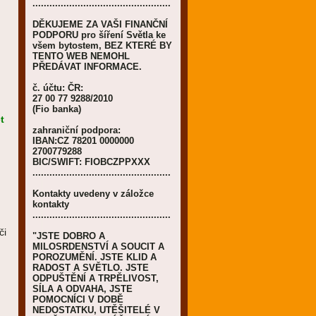
.................................................
DĚKUJEME ZA VAŠI FINANČNÍ
PODPORU pro šíření Světla ke
všem bytostem, BEZ KTERÉ BY
TENTO WEB NEMOHL
PŘEDÁVAT INFORMACE.
č. účtu: ČR:
27 00 77 9288/2010
(Fio banka)
t
zahraniční podpora:
IBAN:CZ 78201 0000000
2700779288
BIC/SWIFT: FIOBCZPPXXX
.................................................
Kontakty uvedeny v záložce
kontakty
.................................................
či
"JSTE DOBRO A
MILOSRDENSTVÍ A SOUCIT A
POROZUMĚNÍ. JSTE KLID A
RADOST A SVĚTLO. JSTE
ODPUŠTĚNÍ A TRPĚLIVOST,
SÍLA A ODVAHA, JSTE
POMOCNÍCI V DOBĚ
NEDOSTATKU, UTĚŠITELÉ V