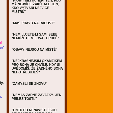
"PRAVÝ MISTR NENÍ TEN, KDO
MÁ NEJVÍCE ŽÁKŮ, ALE TEN,
KDO VYTVÁŘÍ NEJVÍCE
MISTRŮ"
"MÁŠ PRÁVO NA RADOST"
"NEMILUJETE-LI SAMI SEBE,
NEMŮŽETE MILOVAT DRUHÉ"
ní
boť
"OBAVY NEJSOU NA MÍSTĚ"
"NEJKRÁSNĚJŠÍM OKAMŽIKEM
PRO BOHA JE CHVÍLE, KDY SI
UVĚDOMÍŠ, ŽE ŽÁDNÉHO BOHA
NEPOTŘEBUJEŠ"
dy.
"ZAMYSLI SE ZNOVU"
"NEMÁŠ ŽÁDNÉ ZÁVAZKY. JEN
,
PŘÍLEŽITOSTI."
"HNED PO NENÁVISTI JSOU