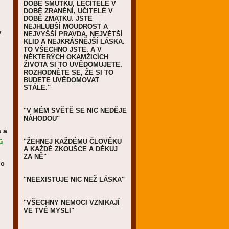
DOBĚ SMUTKU, LÉČITELÉ V
DOBĚ ZRANĚNÍ, UČITELÉ V
DOBĚ ZMATKU. JSTE
NEJHLUBŠÍ MOUDROST A
y
NEJVYŠŠÍ PRAVDA, NEJVĚTŠÍ
KLID A NEJKRÁSNĚJŠÍ LÁSKA.
TO VŠECHNO JSTE. A V
NĚKTERÝCH OKAMŽICÍCH
ŽIVOTA SI TO UVĚDOMUJETE.
ROZHODNĚTE SE, ŽE SI TO
BUDETE UVĚDOMOVAT
STÁLE."
"V MÉM SVĚTĚ SE NIC NEDĚJE
NÁHODOU"
a a
ů
"ŽEHNEJ KAŽDÉMU ČLOVĚKU
A KAŽDÉ ZKOUŠCE A DĚKUJ
ZA NĚ"
ic
"NEEXISTUJE NIC NEŽ LÁSKA"
"VŠECHNY NEMOCI VZNIKAJÍ
VE TVÉ MYSLI"