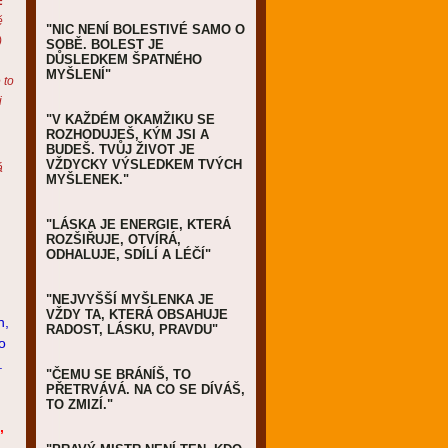
E
ě
"NIC NENÍ BOLESTIVÉ SAMO O
)
SOBĚ. BOLEST JE
DŮSLEDKEM ŠPATNÉHO
MYŠLENÍ"
 to
i
"V KAŽDÉM OKAMŽIKU SE
ROZHODUJEŠ, KÝM JSI A
BUDEŠ. TVŮJ ŽIVOT JE
VŽDYCKY VÝSLEDKEM TVÝCH
á
MYŠLENEK."
"LÁSKA JE ENERGIE, KTERÁ
ROZŠIŘUJE, OTVÍRÁ,
ODHALUJE, SDÍLÍ A LÉČÍ"
"NEJVYŠŠÍ MYŠLENKA JE
VŽDY TA, KTERÁ OBSAHUJE
h,
RADOST, LÁSKU, PRAVDU"
o
.
"ČEMU SE BRÁNÍŠ, TO
PŘETRVÁVÁ. NA CO SE DÍVÁŠ,
TO ZMIZÍ."
,