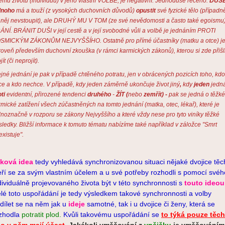
nému životu (individuu) v jeho vlastní VOLBĚ, je negativní. Jednoduše řečeno:
DUŠ
dnoho
má a touží (z vysokých duchovních důvodů)
opustit
své fyzické tělo (případn
 něj nevstoupit), ale DRUHÝ MU V TOM (ze své nevědomosti a často také egoismu
ÁNÍ. BRÁNIT DUŠI v její cestě a v její svobodné vůli a volbě je jednáním PROTI
SMICKÝM ZÁKONŮM NEJVYŠŠÍHO. Ostatně pro přímé účastníky (matku a otce) je
roveň především duchovní zkouška (v rámci karmických zákonů), kterou si zde přišl
jít (či neprojít).
ejné jednání je pak v případě chtěného potratu, jen v obrácených pozicích toho, kdo
ce a kdo nechce. V případě, kdy jeden záměrně ukončuje život jiný
,
kdy
jeden
jedn
ti
evidentní, přirozené tendenci
druhého
-
ŽÍT (
nebo
zemřít) -
pak se jedná o těžké
rmické zatížení všech zúčastněných na tomto jednání (matka, otec, lékař), které je
dnoznačně v rozporu se zákony Nejvyššího a které vždy nese pro tyto viníky těžké
sledky.
Bližší informace k tomuto tématu nabízíme také například v záložce "Smrt
xistuje".
ková idea
tedy vyhledává synchronizovanou situaci nějaké dvojice těc
eří se za svým vlastním účelem a u své potřeby rozhodli s pomocí svéh
dividuálně projevovaného života být v této synchronnosti
s
touto ideou
lé toto uspořádání je tedy výsledkem takové synchronnosti a volby
dílet se na něm jak u
ideje
samotné, tak i u dvojice či ženy, která se
zhodla
potratit plod.
Kvůli takovému uspořádání se
to týká pouze těch