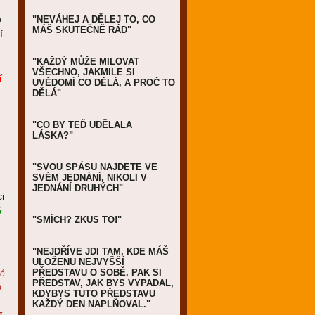
o
"NEVÁHEJ A DĚLEJ TO, CO
MÁŠ SKUTEČNĚ RÁD"
í
"KAŽDÝ MŮŽE MILOVAT
VŠECHNO, JAKMILE SI
í
UVĚDOMÍ CO DĚLÁ, A PROČ TO
DĚLÁ"
"CO BY TEĎ UDĚLALA
LÁSKA?"
"SVOU SPÁSU NAJDETE VE
SVÉM JEDNÁNÍ, NIKOLI V
JEDNÁNÍ DRUHÝCH"
i
ý
"SMÍCH? ZKUS TO!"
"NEJDŘÍVE JDI TAM, KDE MÁŠ
ULOŽENU NEJVYŠŠÍ
PŘEDSTAVU O SOBĚ. PAK SI
dé
PŘEDSTAV, JAK BYS VYPADAL,
o
KDYBYS TUTO PŘEDSTAVU
KAŽDÝ DEN NAPLŇOVAL."