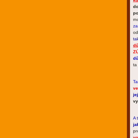
kd
d
p
mo
za
od
ta
d
Z
dů
ta
Ta
ve
je
vy
A 
ja
pr
vo