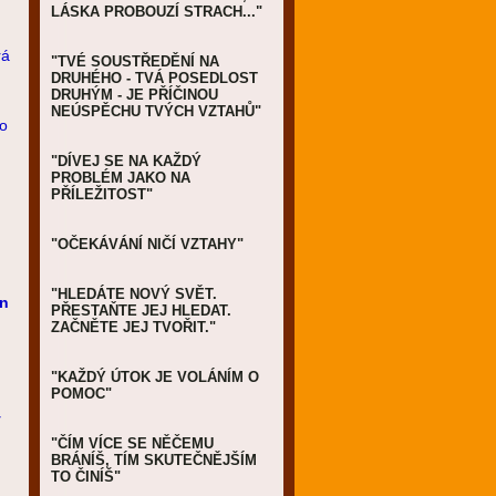
LÁSKA PROBOUZÍ STRACH..."
rá
"TVÉ SOUSTŘEDĚNÍ NA
DRUHÉHO - TVÁ POSEDLOST
DRUHÝM - JE PŘÍČINOU
NEÚSPĚCHU TVÝCH VZTAHŮ"
ho
"DÍVEJ SE NA KAŽDÝ
PROBLÉM JAKO NA
PŘÍLEŽITOST"
"OČEKÁVÁNÍ NIČÍ VZTAHY"
"HLEDÁTE NOVÝ SVĚT.
n
PŘESTAŇTE JEJ HLEDAT.
ZAČNĚTE JEJ TVOŘIT."
"KAŽDÝ ÚTOK JE VOLÁNÍM O
POMOC"
y
"ČÍM VÍCE SE NĚČEMU
BRÁNÍŠ, TÍM SKUTEČNĚJŠÍM
TO ČINÍŠ"