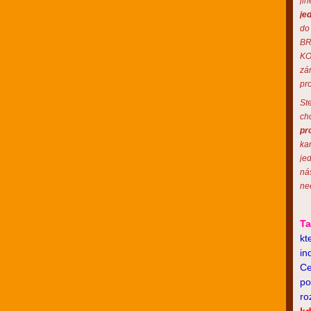
ji
je
do
BR
KO
zá
pro
St
ch
pro
ka
je
ná
nee
Ta
kt
in
Ce
po
ro