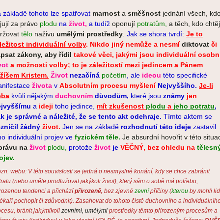
 základě tohoto lze spatřovat
marnost
a
směšnost
jednání všech, kd
jují za právo
plodu
na
život,
a tudíž
oponují
potratům,
a těch, kdo chtěj
ržovat
tělo
naživu
umělými prostředky
.
Jak se shora tvrdí:
Je to
ležitost individuální volby
.
Nikdo jiný nemůže a nesmí
diktovat
či
psat zákony, aby řídil
takové věci, jakými jsou individuální osobn
vot
a možnosti volby; to je záležitostí mezi
jedincem
a
Pánem
žíšem Kristem.
Život
nezačíná
početím
, ale
ideou
této specifické
nifestace
života
v
Absolutním procesu myšlení
Nejvyššího.
Je-li
eba
kvůli nějakým
duchovním
důvodům,
které jsou
známy
jen
jvyššímu
a
ideji
toho jedince,
mít zkušenost
plodu
a
jeho potratu
,
k je správné a náležité, že se tento akt odehraje.
Tímto aktem se
zničil žádný
život.
Jen se na základě
rozhodnutí
t
éto ideje
zastavil
ho individuální projev ve
fyzickém těle.
Je absurdní hovořit v této situac
právu na
život
plodu,
protože
život
je
VĚČNÝ, bez ohledu na
tělesn
ojev.
ozn. webu: V této souvislosti se jedná o nesmyslné konání, kdy se chce zabránit
tratu (nebo uměle prodlužovat jakýkoli život), který sám o sobě má potřebu,
irozenou tendenci a přichází
přirozeně,
bez zjevné
zevní
příčiny (
kterou
by mohli li
 lékaři pochopit či zdůvodnit). Zasahovat do tohoto čistě duchovního a individuálníh
ocesu, bránit jakýmikoli
zevními, umělými
prostředky těmto přirozeným procesům a