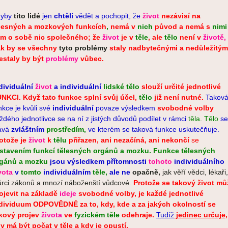
yby
tito lidé
jen
chtěli
vědět a pochopit, že
život
nezávisí na
lesných a
mozkových funkcích
,
nemá v
nich
původ a nemá s
nimi
m o sobě nic společného; že
život
je v
těle
,
ale
tělo
není v
životě,
k by se všechny
tyto problémy
staly nadbytečnými a nedůležitým
estaly by
být
problémy
vůbec.
dividuální
život
a individuální
lidské tělo
slouží určité
jednotlivé
UNKCI.
Když tato funkce splní svůj účel,
tělo
již není nutné.
Takov
nkce je kvůli své
individuální
povaze výsledkem
svobodné volby
ždého jednotlivce se na ní z jistých důvodů podílet v rámci
těla. Tělo
se
ává
zvláštním
prostředím,
ve kterém se taková funkce uskutečňuje.
otože je
život
k
tělu
přiřazen, ani nezačíná, ani nekončí
se
stavením funkcí tělesných orgánů a mozku.
Funkce tělesných
rgánů a mozku
jsou výsledkem přítomnosti
tohoto
individuálního
vota
v
t
omto
individuálním
těle,
ale ne
opačně,
jak věří vědci, lékaři,
ůrci zákonů a mnozí náboženští vůdcové.
Protože se takový život mů
ojevit na základě
ideje
svobodné volby, je každé jednotlivé
dividuum ODPOVĚDNÉ za to, kdy, kde a za jakých okolností
se
kový projev
života
ve
fyzickém těle
odehraje.
Tudíž
jedinec určuje,
y má být počat v
těle
a kdy je opustí.