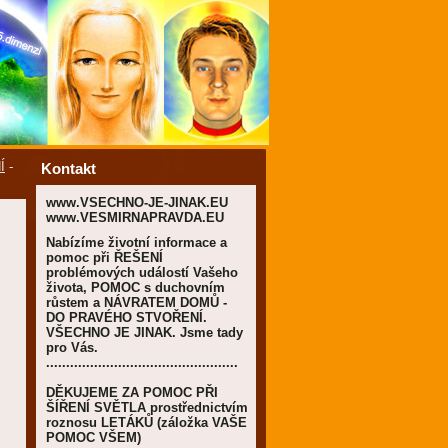
Í
-
Kontakt
www.VSECHNO-JE-JINAK.EU
www.VESMIRNAPRAVDA.EU
Nabízíme životní informace a
pomoc při ŘEŠENÍ
problémových událostí Vašeho
života, POMOC s duchovním
růstem a NÁVRATEM DOMŮ -
DO PRAVÉHO STVOŘENÍ.
VŠECHNO JE JINAK. Jsme tady
pro Vás.
................................................
DĚKUJEME ZA POMOC PŘI
ŠÍŘENÍ SVĚTLA prostřednictvím
roznosu LETÁKŮ (záložka VAŠE
POMOC VŠEM)