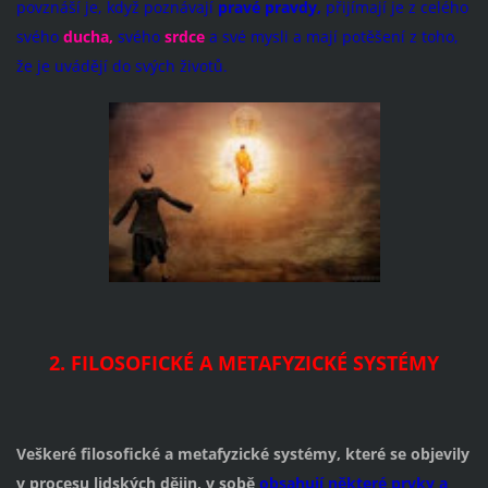
povznáší je, když poznávají
pravé pravdy,
přijímají je z celého
svého
ducha,
svého
srdce
a své mysli a mají potěšení z toho,
že je uvádějí do svých životů.
2. FILOSOFICKÉ A METAFYZICKÉ SYSTÉMY
Veškeré filosofické a metafyzické systémy, k
teré se objevily
v procesu lidských dějin, v sobě
obsahují některé prvky a