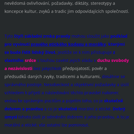
nevědomá ovlivňování, požadavky, diktáty, stereotypy a
koncepce kultur, zvyků a tradic jim odpovídajících společností.
Tyto
čtyři základní zrnka pravdy
mohou sloužit jako
podklad
pro vyvinutí
pravého etického kodexu a morálky
,
kterými
se bude řídit lidský
život.
Jestliže se k nim přistupuje
z
vlastního
srdce
s touhou zavést jejich vládu v
duchu svobody
a nezávislosti
bez jakýchkoli
předpojatostí, pověr a
předsudků daných zvyky, tradicemi a kulturami,
dosáhne se
správného postoje. Nesobeckost a objektivní požadavky a úsilí
vzhledem k přijetí a následování těchto pravidel nakonec
vedou ke správným pocitům a pojetím toho, co je
skutečně
dobrem a pravdou
a co je
skutečně
morální a etické.
Dobrý
úmysl
tohoto úsilí je odměněn dobrem a jeho pravdou. A to je
morální a etické; vše ostatní lze pominout.