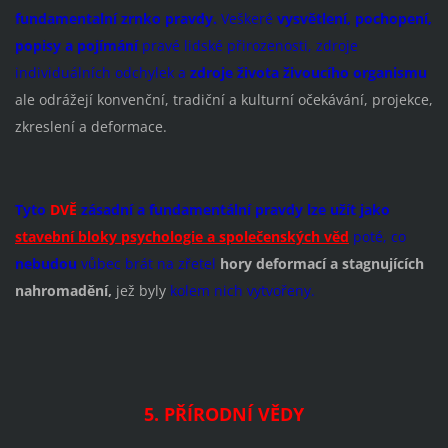
fundamentalní zrnko pravdy.
Veškeré
vysvětlení, pochopení,
popisy a pojímání
pravé lidské přirozenosti, zdroje
individuálních odchylek a
zdroje života živoucího organismu
ale odrážejí konvenční, tradiční a kulturní očekávání, projekce,
zkreslení a deformace.
Tyto
DVĚ
zásadní a fundamentální pravdy lze užít jako
stavební bloky psychologie a společenských věd
poté, co
nebudou
vůbec brát na zřetel
hory deformací a stagnujících
nahromadění,
jež byly
kolem nich vytvořeny.
5. PŘÍRODNÍ VĚDY