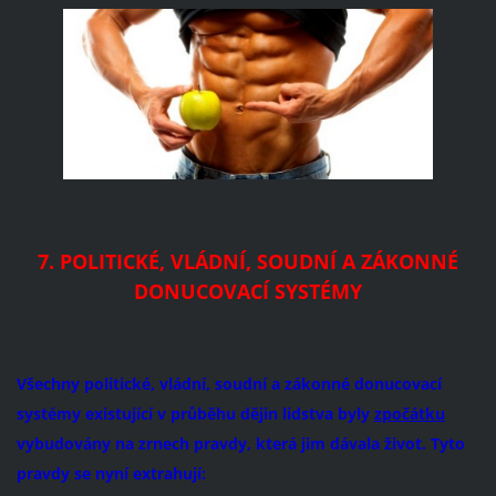
7. POLITICKÉ, VLÁDNÍ, SOUDNÍ A ZÁKONNÉ
DONUCOVACÍ SYSTÉMY
Všechny
politické, vládní, soudní a zákonné donucovací
systémy
existující v průběhu dějin lidstva byly
zpočátku
vybudovány na zrnech pravdy, která j
im dávala život. Tyto
pravdy se nyní extrahují: