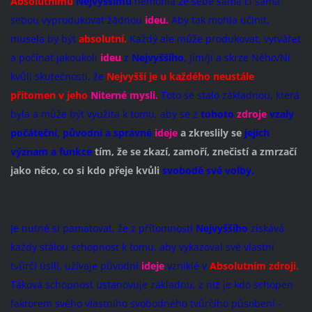
Absolutnímu
Nejvyššímu
nemohla ze sebe sama či sama
sebou vyprodukovat žádnou
ideu.
Aby tak mohla učinit,
musela by být
absolutní.
Každý ale může produkovat, vytvářet
a počínat jakoukoli
ideu
z
Nejvyššího,
Jím/Jí a skrze Něho/Ní
kvůli skutečnosti, že
Nejvyšší je u každého neustále
přítomen v jeho
Niterné mysli.
Toto se stalo základnou, která
byla a může být využita k tomu, aby se z
tohoto
zdroje
vzaly
počáteční, původní a správné
ideje
a zkreslily se
jejich
význam a funkce
tím, že se zkazí, zamoří, znečistí a zmrzačí
jako něco, co si kdo přeje kvůli
svobodě své volby.
Je nutné si pamatovat, že z přítomnosti
Nejvyššího
získává
každý stálou schopnost k tomu, aby vykazoval své vlastní
tvůrčí úsilí, užívaje původní
ideje
vzniklé v
Absolutním zdroji.
Taková schopnost ustanovuje základnu, z níž je kdo schopen
faktorem svého vlastního svobodného tvůrčího působení -