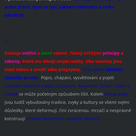
zrnka pravd. Nyní se tyto základní elementy a zrnka
extrahují.
2.1
Existuje
vnitřní
a
zevní
vesmír,
řízený určitými
principy
a
zákony,
které mu dávají smysl reality. Oba vesmíry js
ou
mezi sebou a uvnitř sebe propojeny.
To je první
základní
částečka pravdy.
Popis, chápání, vysvětlování a pojetí
takových vesmírů v jejich struktuře, dynamice, funkci, účelu a
realitě
se může početným způsobem lišit. Kolem
této pravdy
jsou tudíž vybudovány tradice, zvyky a kultury se všemi svými
důsledky, které deformují, činí zvrácenou, mrzačí a nesprávně
konstruují
pravou skutečnost takových vesmírů.