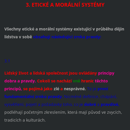
3. ETICKÉ A MORÁLNÍ SYSTÉMY
Všechny etické a morální systémy existující v průběhu dějin
lidstva v sobě
obsahují následující zrnka pravdy:
3.1
Lidský život a lidská společnost jsou ovládány
principy
dobra a pravdy.
Cokoli se nachází
vně
hranic
těchto
principů,
se pojímá jako
zlé
a
nesprávné.
To je
první
fundamentální zrnko pravdy.
Nicméně definice, chápání,
vysvětlení, pojetí a požadavky toho, co je
dobré
a
pravdivé,
podléhají početným zkreslením, která mají původ ve zvycích,
tradicích a kulturách.