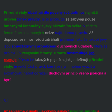
Přírodní vědy
obsahují dle povahy své definice
nejnižší
úroveň
zrnek pravdy.
Je to proto, že
se zabývají pouze
hmotnými fenomény a jevy přírodního světa.
V
těchto
fenoménech samotných
nelze
najít danou pravdu.
Až
doposud se mnozí vědci zdráhali
přijmout fakt, že takové jevy
jsou
souvztažnými projekcemi
duchovních událostí,
které se
projevují v
reagování hmoty.
Hmota
nestimuluje,
jen
reaguje
.
Přesto i v
takových pojetích, jak je definují
přírodní
vědy,
je velká část pravd, které se nyní mohou využít a
extrahovat, neboť odrážejí
duchovní princip všeho jsoucna a
bytí.
5.1
Ať se vezme v úvahu jakýkoliv aspekt
přírody, hmoty
a