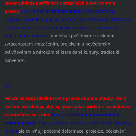
jen na základě patřičných a správných pojetí dobra a
pravdy.
Toto je
třetím zrnkem pravdy.
Avšak definice,
chápání, vysvětlení, popisy, požadavky a interpretace toho, co
jsou náležité a smysluplné lidské vztahy a co jsou náležitá
pojetí dobra a pravdy,
podléhají početným zkreslením,
zvrácenostem, mrzačením, projekcím a nevědomým
ovlivňováním a nárokům té které dané kultury, tradice či
konvence.
3.4
Někde existuje ideální stav a proces dobra a pravdy, který
všichni lidé hledají, aby jej využili jako příklad k následování
a ztotožnění se s ním.
Toto je
čtvrtým fundamentálním
zrnkem pravdy.
Popis, chápání, definice a vysvětlení takového
ideálu
ale ovlivňuji početné deformace, projekce, očekávání,