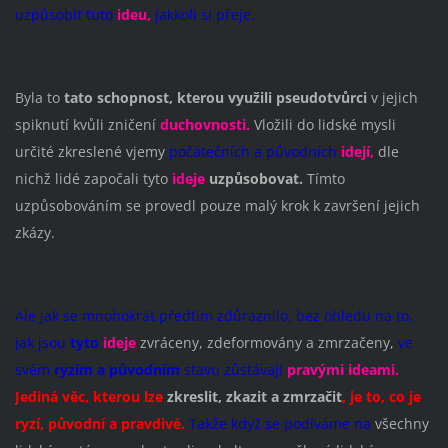
uzpůsobit tuto
ideu,
jakkoli si přeje.
Byla to
tato schopnost, kterou využili
pseudotvůrci
v jejich
spiknutí kvůli zničení
duchovnosti.
Vložili do lidské mysli
určité zkreslené vjemy
počátečních a původních
idejí,
dle
nichž lidé započali tyto
ideje
uzpůsobovat.
Tímto
uzpůsobováním se provedl pouze malý krok k završení jejich
zkázy.
Ale jak se mnohokrát předtím zdůraznilo, bez ohledu na to,
jak jsou
tyto
ideje
zvráceny, zdeformovány a zmrzačeny,
ve
svém
ryzím a původním
stavu zůstávají
pravými ideami.
Jediná věc, kterou lze
zkreslit, zkazit a zmrzačit
, je to, co je
ryzí, původní a pravdivé.
Takže když se podíváme na
všechny