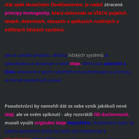
stát opět skutečným člověčenstvem, je nalézt
ztracené
principy homogenity,
která existovala ve VŠECH pojetích,
ideách, doktrínách, obsazích a aplikacích rozličných a
odlišných lidských systémů.
Jak se uvedlo předtím, většina
lidských systémů
je
vybudována
a obsahuje v sobě
ideje,
které jsou
původní a
čisté,
odvozené z jejich náležitého transformování a přenosu
ve formě skutečných pravd.
Pseudot
vůrci
by nemohli dát ze sebe vznik jakékoli nové
ideji,
ale ve svém spiknutí - aby rozvrátili
říši duchovnosti,
museli využít
originální ideje
Nejvyššího.
Problémem bylo, že
žádná sentientní entita by kvůli své relativnosti k