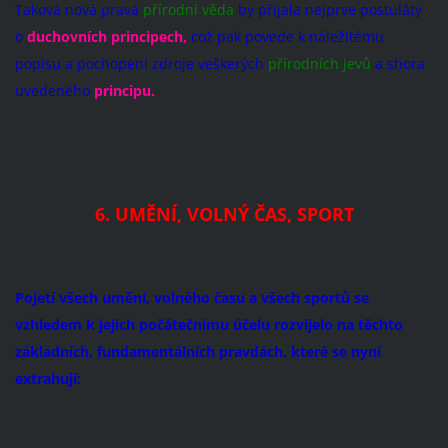
Taková nová pravá
přírodní věda
by přijala nejprve postuláty
o
duchovních principech,
což pak povede k náležitému
popisu a pochopení zdroje veškerých
přírodních jevů
a shora
uvedeného
principu.
6. UMĚNÍ, VOLNÝ ČAS, SPORT
Pojetí všech umění, volného času a všech sportů se
vzhledem k jejich počátečnímu účelu rozvíjelo na těchto
základních, fundamentálních pravdách, které se nyní
extrahují: