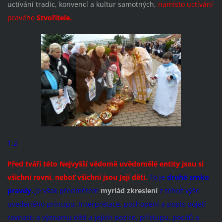
uctívání tradic, konvencí a kultur samotných,
namísto uctívání
pravého
Stvořitele.
1.2
Před tváří této Nejvyšší vědomě uvědomělé entity jsou si
všichni rovni, neboť všichni jsou Její děti.
To je
druhé zrnko
pravdy.
Je však předmětem
myriád zkreslení
z téhož výše
uvedeného principu. Interpretace, pochopení a popis pojetí
rovnosti a významu dětí a jejich pozice, přístupu, pocitů a