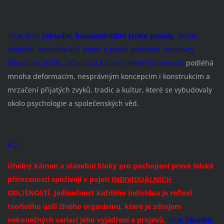
To je tedy
základní, fundamentální zrnko pravdy.
Avšak
chápání, vysvětlování, popis a pojetí podstaty, struktury,
dynamiky, účelu, původu a funkce takové duševnosti
podléhá
mnoha deformacím, nesprávným koncepcím i konstrukcím a
mrzačení přijatých zvyků, tradic a kultur, které se vybudovaly
okolo psychologie a společenských věd.
4.2
Úhelný
kámen a stavební bloky pro pochopení pravé lidské
přirozenosti spočívají v pojetí
INDIVIDUÁLNÍCH
ODLIŠNOSTÍ
. Jedinečnost každého individua je reflexí
tvořivého úsilí živého organismu, které je zdrojem
nekonečných variací jeho vyjádření a projevů.
To je
zásadní,