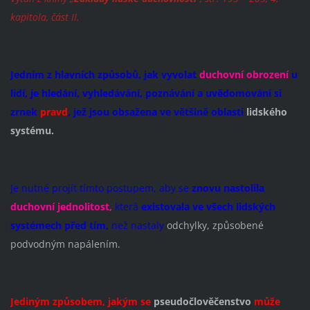
kapitola, část II.
Jedním z hlavních způsobů, jak vyvolat
duchovní obrození
u
lid
í, je hledání, vyhledávání, poznávání a uvědomování si
zrnek
pravd
, jež jsou obsažena ve většině oblastí
lidského
systému.
Je nutné projít tímto postupem, aby se
znovu nastolila
duchovní jednolitost,
která
existovala ve všech lidských
systémech před tím,
než nastaly
odchylky, způsobené
podvodným napálením.
Jediným způsobem, jakým se
pseudočlověčenstvo
může