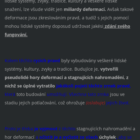
lidské systémy, zvyky, tradice, kultury a veškeré lidské
snažení, lze všude vidět jen
miliardy deformací.
Avšak takové
deformace jsou zkreslováním pravd, a tudíž s jejich pomocí
mohou lidské systémy doposud udržovat jakési
zdání svého
fungování.
Kolem těchto
ryzích pravd
byly vybudovány veškeré lidské
systémy, kultury, zvyky a tradice. Budujíce je,
vytvořili
pseudolidé
hory deformací a stagnujících nahromadění, z
nichž se úplné vytratilo
jakékoli pojetí těchto zrnek pravd,
která
toto budování
umožňují.
Všechna tato zrnka
jsou ve
stadiu jejich potlačování, což ohrožuje
(oslabuje)
jejich život.
Proto je třeba
je vyjmout
z těchto
stagnujících nahromadění a
hor deformací
a
očistit je a vyčistit ze všech
úchylek
,
aby se