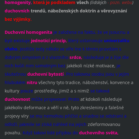
homogenity,
která je podkladem
všech
(lidských
- pozn. webu
)
duchovních
trendů, náboženských doktrín a věrovyznání
bez výjimky.
Duchovní homogenita
je založena na faktu, že ve jsoucnu a
bytí existuje
jednotící princip,
který ustanovuje
univerzalitu
všeho.
Jestliže tedy někdo ve víře lne k těmto pravdám s
dobrým úmyslem a z vlastního
srdce,
následuje je a žije dle
nich kvůli nim samotným bez
jakékoli nízké motivace,
je
skutečnou
duchovní bytostí
.
Pro takovou osobu jsou v jejím
hlubokém
nitru
všechny tyto tradice, náboženství, konvence a
kultury
pouze
prostředky,
jimiž a s nimiž
se taková
duchovnost
může projevovat. Proto
ať kdokoli následuje
jakékoliv deformace a věří v ně, tyto zkresleniny a falešné
projevy víry
se mu nemohou přičíst a snadno se odstraní a
odloží, jakmile se získá náhled na jejich
zdeformovanou
povahu.
Když takoví lidé přijdou do
ducho
vního světa,