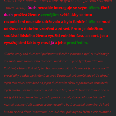
ruku v ruce s náležitou péčí o vlastní fyzické tělo, fyzickou schránku
- pozn. webu)
.
Duch
neustále interaguje se svým
tělem,
čímž
duch
prožívá život v
zevnějším
světě.
Aby se toto
rozpoložení neustále udržovalo a bylo funkční,
tělo
se musí
udržovat v dobrém vzezření a zdraví. Proto je důležitou
součástí lidského života využití volného času a sport. Jsou
vyvažujícími faktory mezi
já
a jeho
prostředím.
(Člověk, který zná duchovní podstatu veškerého jsoucna a bytí, si uvědomuje,
jak spolu úzce souvisí jeho duchovní uvědomění s jeho fyzickým zdravím.
Pozitivní, vědomí lidé vědí, že tělo nemohou mít nikdy zdravé jen skrze vnější
prostředky a nástroje (cvičení, strava). Duchovně uvědomělí lidé ví, že zdraví
jejich těla závisí primárně na jejich duchovním růstu a pozitivních aspektech
jejich života. Pozitivní myšlení a jednání je tím, co vede bytost k takové péči o
své fyzické tělo, která jim opravdu fyzické zdraví přinese. Mnoho lidí, kteří
neznají duchovní zákonitosti svého vlastního bytí, se mylně domnívá, že když
budou cvičit a dělat "maximum" pro své tělo, pak dojdou štěstí a celoživotního