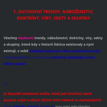
1. DUCHOVNÍ TRENDY, NÁBOŽENSTVÍ,
DOKTRÍNY, VÍRY, SEKTY A SKUPINY
Všechny
duchovní
trendy, náboženství, doktríny, víry, sekt
y
a skupiny, které kdy v historii lidstva existovaly a nyní
existují, v sobě
obsahují zrnka ryzí, čisté a původní pravdy.
V současnosti se z nich všech
extrahují následující zrnka
těchto pravd:
1.1
Je Nejvyšší sentientní
entita, kdož jest Stvořitel všech
jsoucen a bytí a všech čijících entit kdekoli se nacházejících.
To je
základní pravda.
Kolem ní
jsou nyní vybudovány