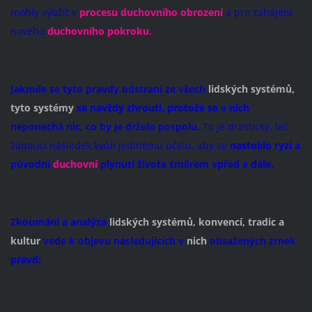
mohly využít v
procesu duchovního obrození
a pro zahájení
nového
duchovního pokroku.
Jakmile se tyto pravdy odstraní
ze všech
lidských systémů,
tyto systémy
se navždy zhroutí, protože se v nich
neponechá nic, co by je drželo pospolu.
To je drastický, leč
žádoucí následek kvůli jedinému účelu, aby se
nastolilo ryzí a
původní
duchovní
plynutí života směrem vpřed a dá
le.
Zkoumání a analýza
lidských systémů, konvencí, tradic a
kultur
vede k objevu následujících v
nich
obsažených
zrnek
pravd: