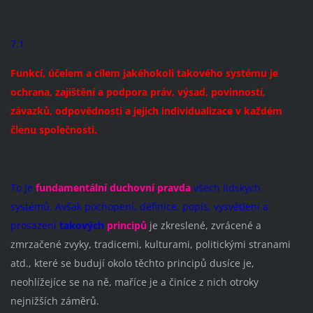
7.1
Funkcí, účelem a cílem jakéhokoli takového systému je
ochrana, zajištění a podpora práv, výsad, povinností,
závazků, odpovědnosti a jejich individualizace v každém
členu společnosti.
To je
fundamentální duchovní pravda
všech lidských
systémů. Avšak pochopení, definice, popis, vysvětlení a
prosazení
takových
principů
je zkreslené, zvrácené a
zmrzačené zvyky, tradicemi, kulturami, politickými stranami
atd., které se budují okolo těchto principů dusíce je,
neohlížejíce se na ně, maříce je a činíce z nich otroky
nejnižších záměrů.