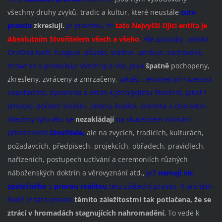
všechny druhy zvyků, tradic a kultur, které neustále
tuto
pravdu
zkreslují.
Je pravdou, že
tato Nejvyšší čijící entita je
Absolutním Stvoři
telem všech a všeho.
Ale způsoby, jakými
On/Ona tvoří, funguje, působí, vládne, udržuje, zachovává,
chová se a produkuje všechny a vše, jsou
špatně
pochopeny,
zkresleny, zvráceny a zmrzačeny,
taktéž i Jeho/Její přirozenost,
uspořádání, dynamika a vztah k Jeho/Jejímu Stvoření, jakož i
Jeho/Její početní složení, jméno, kvalita, kvantita a charakter.
Všechny tyto věci se
nezakládají
na skutečném vnímání
přirozenosti
Stvořitele,
ale na zvycích, tradicích, kulturách,
požadavcích, předpisech, projekcích, obřadech, pravidlech,
nařízeních, postupech uctívání a ceremoniích různých
náboženských doktrín a věrovyznání atd.,
jež
nemají nic
společného
s
pravou realitou
této základní pravdy. V určitém
bodě je tato pravda
těmito záležitostmi
tak potlačena, že se
ztrácí v hromadách stagnujících nahromadění.
To vede k