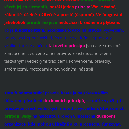
všech jejich elementů,
odráží
jeden
princip:
Vše je řádné,
zákonité, účelné, užitečné a prosté (úsporné). Ve fungování
jakéhokoli
přírodního jevu
nedochází k žádnému plýtvání.
To je
fundamentální, neoddiskutovatelná pravda.
Vysvětlení,
popis, pochopení, výklad, formulace a definice podstaty,
vzniku, funkce a účelu
takového principu
jsou ale zkreslené,
zmrzačené, zvrácené a nesprávné, konstruované všemi
takzvanými vědeckými tradicemi, konvencemi, pravidly,
směrnicemi, metodami a nevhodnými nástroji.
Tato fundamentální pravda, která je nejzřetelnějším
důkazem působení
duchovních principů,
se může využít při
přestavbě všech vědeckých metod a vysvětlení,
která umístí
přírodní vědy
na náležitou úroveň v
hierarchii
duchovní
organizace,
kde mohou užitečně a ku prospěchu fungovat.