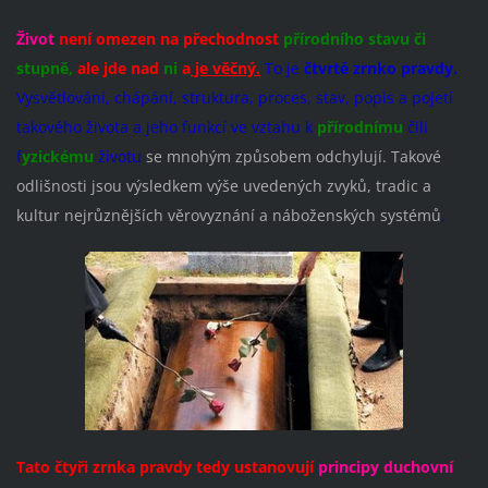
Život
není omezen na přechodnost
přírodního stavu či
stupně,
ale jde nad
ni
a
je věčný.
To je
čtvrté zrnko pravdy.
Vysvětlování, chápání, struktura, proces, stav, popis a pojetí
takového života a jeho funkcí ve vztahu k
přírodnímu
čili
f
yzickému
životu
se mnohým způsobem odchylují. Takové
odlišnosti jsou výsledkem výše uvedených zvyků, tradic a
kultur nejrůznějších věrovyznání a náboženských systémů
.
Tato čtyři zrnka pravdy tedy ustanovují
principy duchovní