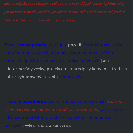
zdraví. Celý život se však jen opakovaně diví, proč jejich snažení přináší vždy
jen dočasné výsledky, proč se jim děje to či ono, nebo proč onemocní, když se
"tak moc starají o své "zdaví"... - pozn. webu).
Toto je
zrnko pravdy,
která je v
pozadí
všech činností. Avšak
chápání, popis, vysvětlení a očekávání těchto a z těchto
činností a jejich pravá povaha, funkce, účel a cíl
jsou
zdeformovány zvyky, projekcemi a předpisy konvencí, tradic a
kultur vybudovaných okolo
této pravdy.
Návrat k
původnímu
účelu a funkci těchto činností
(s dílčím
cílem udržení plného fyzického zdraví - pozn. webu)
je možný jen
zdůrazněním těchto pravd skrze jejich očištění od všech
takových
zvyků, tradic a konvencí.