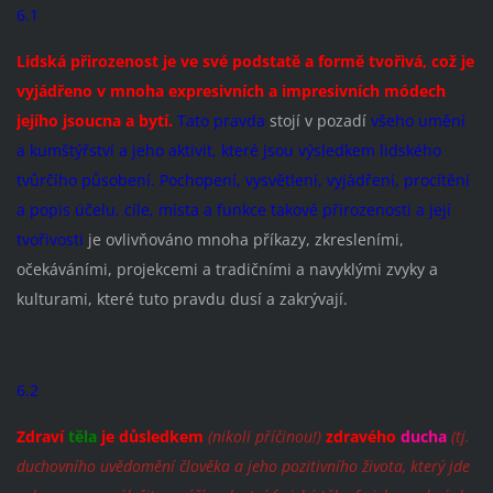
6.1
Lidská přirozenost je ve své podstatě a
formě
tvořivá, což je
vyjádřeno v mnoha expresivních a impresivních módech
jejího jsoucna a bytí.
Tato pravda
stojí v pozadí
všeho umění
a kumštýřství a jeho aktivit, které jsou výsledkem lidského
tvůrčího působení. Pochopení, vysvětlení, vyjádření, procítění
a popis účelu, cíle, místa a funkce takové přirozenosti a její
tvořivosti
je ovlivňováno mnoha příkazy, zkresleními,
očekáváními, projekcemi a tradičními a navyklými zvyky a
kulturami, které tuto pravdu dusí a zakrývají.
6.2
Zdraví
těla
je důsledkem
(nikoli příčinou!)
zdravého
ducha
(tj.
duchovního uvědomění člověka a jeho pozitivního života, který jde