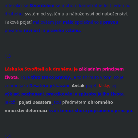
interakcí se
Stvořitelem
se mohou diametrálně lišit jeden od
druhého,
systém od systému a náboženství od náboženství.
Takové pojetí
má ovšem jen
málo
společného s
pravou
povahou
rovnosti
a
pravého vztahu.
1.3
Láska ke Stvořiteli a k druhému je
základním principem
života.
To je
třetí zrnko pravdy.
Je to shrnuto v tom, co je
známo jako
Desat
ero přikázání.
Avšak
pojetí
lásky,
její
výklad, pochopení, praktikování a způsoby jejího života,
jakož i
pojetí Desatera
jsou
předmětem
ohromného
množství deformací
kvůli témuž shora popsanému principu.
1.4