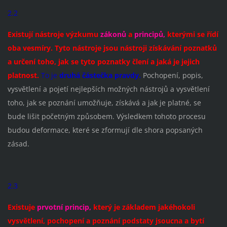
2.2
Existují nástroje výzkumu
zákonů
a
principů,
kterými se řídí
oba vesmíry. Tyto nástroje jsou nástroji získávání poznatků
a určení toho, jak se tyto poznatky člení a jaká je jejich
platnost.
To je
druhá částečka pravdy.
Pochopení, popis,
vysvětlení a pojetí nejlepších možných nástrojů a vysvětlení
toho, jak se poznání umožňuje, získává a jak je platné, se
bude lišit početným způsobem. Výsledkem tohoto procesu
budou deformace, které se zformují dle shora popsaných
zásad.
2.3
Existuje
prvotní princip,
který je základem jakéhokoli
vysvětlení, pochopení a poznání podstaty jsoucna a bytí