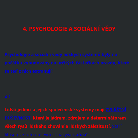
4. PSYCHOLOGIE A SOCIÁLNÍ VĚDY
Psychologie a sociální vědy
lidských systémů byly na
počátku vybudovány na určitých částečkách pravdy, které
se teď z nich extrahují:
4.1
Lidští jedinci a jejich společenské systém
y mají
ZVLÁŠTNÍ
DUŠEVNOST
,
která je jádrem, zdrojem a determinátorem
všech rysů lidského chování a lidských záležitostí.
Staří
filosofové tuto duševnost nazývali „
duší
“.