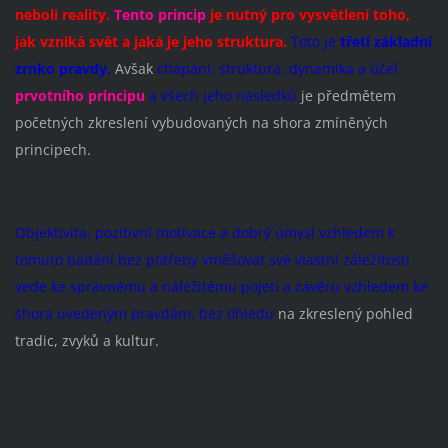
neboli reality.
Tento princip
je nutný pro vysvětlení toho,
jak vzniká svět a jaká je jeho struktura.
Toto je
třetí základní
zrnko pravdy.
Avšak
chápání, struktura, dynamika a účel
prvotního principu
a všech jeho následků
je předmětem
početných zkreslení vybudovaných na shora zmíněných
principech.
Objektivita, pozitivní motivace a dobrý úmysl vzhledem k
tomuto bádání bez potřeby vměšovat své vlastní záležitosti
vede ke správnému a náležitému pojetí a závěru vzhledem ke
shora uvedeným pravdám, bez ohledu
na zkreslený pohled
tradic, zvyků a kultur.