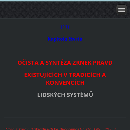
(11)
Kapitola čtvrtá
OČISTA A SYNTÉZA ZRNEK PRAVD
EXISTUJÍCÍCH V TRADICÍCH A
KONVENCÍCH
LIDSKÝCH SYSTÉMŮ
Výtah z knihy „
Základy lidské duchovnosti
“, str. 195 – 205, 4.