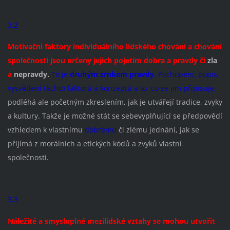
3.2
Motivační faktory individuálního lidského chování a chování
společnosti jsou určeny jejich pojetím dobra a pravdy či
zla
a
nepravdy.
To je
druhým zrnkem pravdy.
Pochopení, popis,
vysvětlení těchto faktorů a konceptů a to, co se jim připisuje,
podléhá ale početným zkreslením, jak je utvářejí tradice, zvyky
a kultury. Takže je možné stát se sebevyplňující se předpovědí
vzhledem k vlastnímu
dobrému
či zlému jednání, jak se
přijímá z morálních a etických kódů a zvyků vlastní
společnosti.
3.3
Náležité a smysluplné mezilidské vztahy se mohou utvořit