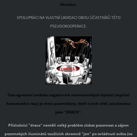
likvidaci.
SPOLUPRÁCI NA VLASTNÍ LIKVIDACI OBOU ÚČASTNÍKŮ TÉTO
PSEUDOKOOPERACE.
Tato agresivní směska negativních mimozemských bytostí (reptilní
humanoidní rasy) je mezi pozemšťany, kteří o nich vědí, označována
jako "DRACO".
Příslušníci "draco" neměli velký problém získat pozornost a zájem
pozemských iluminátů toužících skromně "jen" po ovládnutí světa
(na