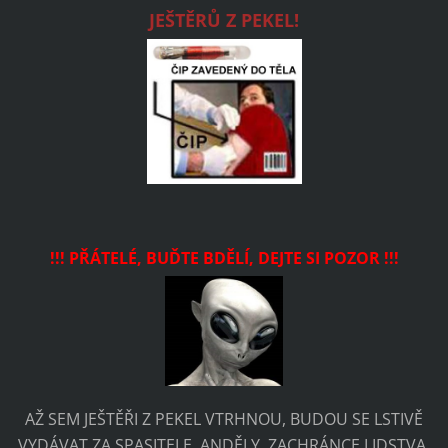
JEŠTĚRŮ Z PEKEL!
!!! PŘÁTELÉ, BUĎTE BDĚLÍ, DEJTE SI POZOR !!!
AŽ SEM JEŠTĚŘI Z PEKEL VTRHNOU, BUDOU SE LSTIVĚ
VYDÁVAT ZA SPASITELE, ANDĚLY, ZACHRÁNCE LIDSTVA,