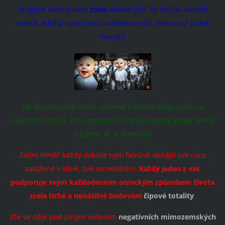
že jejich život budou
zcela
ovládat jiní, že můžou kdykoli
zemřít, když projeví svou svobodnou vůli, kterou už právě
nemají?
Jak dlouho ještě chceš nečinně přihlížet přípravám na
ovládnutí lidstva, jeho zotročení a na plánovaný konec života
na Zemi ve 3. dimenzi?
Zatím téměř každý dokáže nyní falešně obhájit své ruce
založené v klíně, své nicnedělání.
Každý jeden z vás
podporuje svým každodenním otrockým způsobem života
zcela tiché a nenásilné budování
čipové totality
.
Vše se děje pod plným vedením
negativních mimozemských