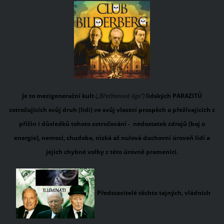
Je to mezigenerační kult
(„Břečťanová liga“)
lidských PARAZITŮ
zotročujících svůj druh (lidi) ve svůj vlastní prospěch a přežívajících z
příčin i důsledků tohoto zotročování -
nedostatek zdrojů (boj o
energie), nemoci, chudoba, nízká až nulová duchovní úroveň lidí a
jejich chybné volby z této úrovně pramenící.
Představitelé těchto tajných, vládních