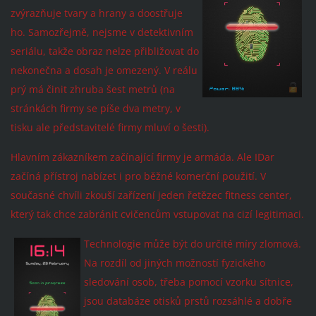
zvýrazňuje tvary a hrany a doostřuje
ho. Samozřejmě, nejsme v detektivním
seriálu, takže obraz nelze přibližovat do
nekonečna a dosah je omezený. V reálu
prý má činit zhruba šest metrů (na
stránkách firmy se píše dva metry, v
tisku ale představitelé firmy mluví o šesti).
Hlavním zákazníkem začínající firmy je armáda. Ale IDar
začíná přístroj nabízet i pro běžné komerční použití. V
současné chvíli zkouší zařízení jeden řetězec fitness center,
který tak chce zabránit cvičencům vstupovat na cizí legitimaci.
Technologie m
ůže být do určité míry zlomová.
Na rozdíl od jiných možností fyzického
sledování osob, třeba pomocí vzorku sítnice,
jsou databáze otisků prstů rozsáhlé a dobře