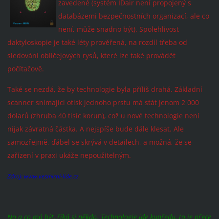
zavedené (systém IDair není propojený s
databázemi bezpečnostních organizací, ale co
není, může snadno být). Spolehlivost
daktyloskopie je také léty prověřená, na rozdíl třeba od
sledování obličejových rysů, které lze také provádět
počítačově.
Také se nezdá, že by technologie byla příliš drahá. Základní
scanner snímající otisk jednoho prstu má stát jenom 2 000
dolarů (zhruba 40 tisíc korun), což u nové technologie není
nijak závratná částka. A nejspíše bude dále klesat. Ale
samozřejmě, ďábel se skrývá v detailech, a možná, že se
zařízení v praxi ukáže nepoužitelným.
Zdroj: www.
vesmirni-lide.cz
No a co má být, říká si někdo. Technologie jde kupředu, to je přece