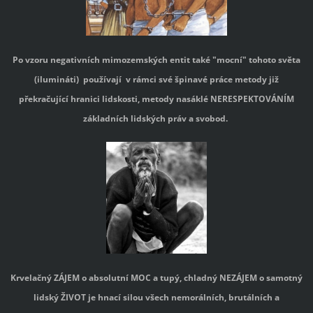
Po vzoru negativních mimozemských entit také "mocní" tohoto světa
(ilumináti) používají v rámci své špinavé práce metody již
překračující hranici lidskosti, metody nasáklé NERESPEKTOVÁNÍM
základních lidských práv a svobod.
Krvelačný ZÁJEM o absolutní MOC a tupý, chladný NEZÁJEM o samotný
lidský ŽIVOT je hnací silou všech nemorálních, brutálních a