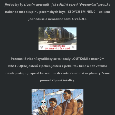
jiné světy by si zatím netroufli - jak střízliví oproti "dracounům" jsou...)
a
nakonec tuto skupinu pozemských krys - ŠEDÝCH EMINENCÍ - celkem
jednoduše a nenásilně sami OVLÁDLI.
Pozemské vládní syndikáty se tak staly LOUTKAMI a mocným
NÁSTROJEM ještěrů z pekel. Ještěři z pekel tak hrdě a bez většího
násilí postupují vpřed ke svému cíli - zotročení lidstva planety Země
pomocí čipové totality.