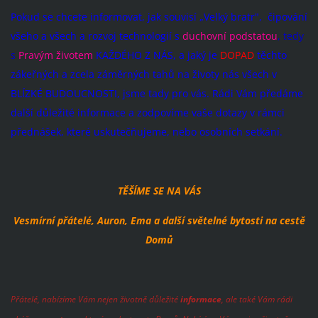
Pokud se chcete informovat, jak souvisí „Velký bratr", čipování
všeho a všech a rozvoj technologií s
duchovní podstatou
, tedy
s
Pravým životem
KAŽDÉHO Z NÁS, a jaký je
DOPAD
těchto
zákeřných a zcela záměrných tahů na životy nás všech v
BLÍZKÉ BUDOUCNOSTI, jsme tady pro vás. Rádi Vám předáme
další důležité informace a zodpovíme vaše dotazy v rámci
přednášek, které uskutečňujeme, nebo osobních setkání.
TĚŠÍME SE NA VÁS
Vesmírní přátelé, Auron, Ema a další světelné bytosti na cestě
Domů
Přátelé, nabízíme Vám nejen životně důležité
informace
, ale také Vám rádi