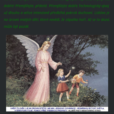
dobře! Přemýšlejte, přátelé. Přemýšlejte dobře.Technologický vývoj
už dlouho a velice intenzivně předbíhá pokrok duchovní. Lidstvo je
na úrovni malých dětí, které nevědí, že zápalka hoří. Až se to dozví,
může být pozdě.