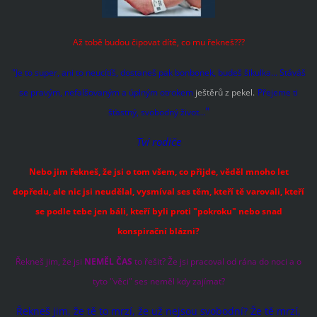
Až tobě budou čipovat dítě, co mu řekneš???
"Je to super, ani to neucítíš, dostaneš pak bonbonek, budeš šikulka... Stáváš
se pravým, nefalšovaným a úplným otrokem
ještěrů z pekel.
Přejeme ti
"
šťastný, svobodný život...
Tví rodiče
Nebo jim řekneš, že jsi o tom všem, co přijde, věděl mnoho let
dopředu, ale nic jsi neudělal, vysmíval ses těm, kteří tě varovali, kteří
se podle tebe jen báli, kteří byli proti "pokroku" nebo snad
konspirační blázni?
Řekneš jim, že jsi
NEMĚL ČAS
to řešit? Že jsi pracoval od rána do noci a o
tyto "věci" ses neměl kdy zajímat?
Řekneš jim, že tě to mrzí, že už nejsou svobodní? Že tě mrzí,