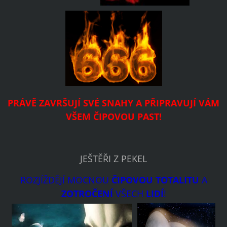
PRÁVĚ ZAVRŠU
JÍ S
VÉ SNAHY A PŘIP
RAVUJÍ VÁM
VŠEM ČIPOVOU PAST!
JEŠTĚŘI Z PEKEL
ROZJÍŽDĚJÍ MOCNOU
ČI
P
OV
OU TOTALITU
A
ZOTROČ
ENÍ
VŠECH
LIDÍ
!