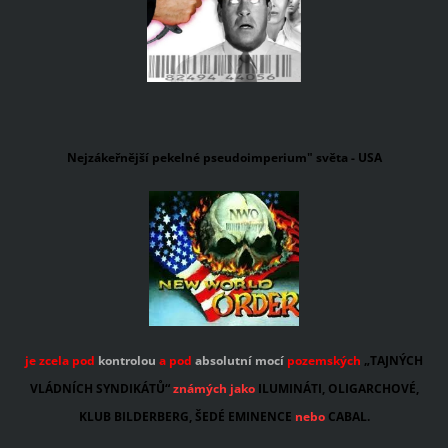
Nejzákeřnější pekelné pseudo
imperium" světa - USA
je zcela pod
kontrolou
a pod
absolutní mocí
pozemských
„TAJNÝCH
VLÁDNÍCH SYNDIKÁTŮ“
známých jako
ILUMINÁTI, OLIGARCHOVÉ,
KLUB BILDERBERG, ŠEDÉ EMINENCE
nebo
CABAL.