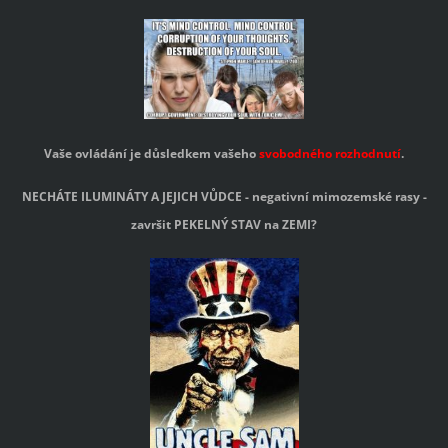
Vaše ovládání je důsledkem vašeho
svobodného rozhodnutí
.
NECHÁTE ILUMINÁTY A JEJICH VŮDCE - negativní mimozemské rasy -
završit PEKELNÝ STAV na ZEMI?