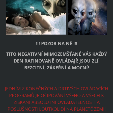
!!!
PO
ZOR NA NĚ !!!
TITO NEGATIVNÍ MIMOZEMŠŤANÉ VÁS KAŽ
DÝ
DEN RAFINOVANĚ OVLÁDAJ
Í! JSOU ZLÍ,
BEZCITNÍ, ZÁKEŘNÍ A MOCNÍ!
JEDNÍM Z KONEČNÝCH A DRTIVÝCH OVLÁDACÍCH
PROGRAMŮ JE OČIPOVÁNÍ VŠEHO A VŠECH K
ZÍSKÁNÍ ABSOLUTNÍ OVLADATELNOSTI A
POSLUŠNOSTI LOUTKOLIDÍ NA PLANETĚ ZEMI!