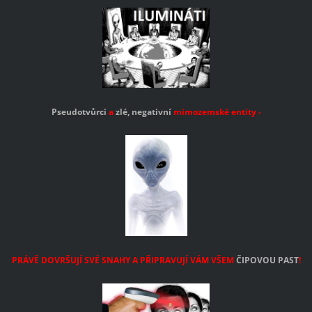
Pseudotvůrci
a
zlé, negativní
mimozemské
entity
-
PRÁVĚ DOVRŠUJÍ SVÉ SNAHY A PŘIPRAVUJÍ VÁM VŠEM
ČIPOVOU PAST
!