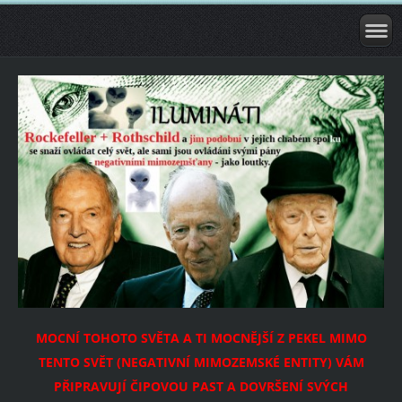
MOCNÍ TOHOTO SVĚTA A TI MOCNĚJŠÍ Z PEKEL MIMO
TENTO SVĚT (NEGATIVNÍ MIMOZEMSKÉ ENTITY) VÁM
PŘIPRAVUJÍ ČIPOVOU PAST A DOVRŠENÍ SVÝCH