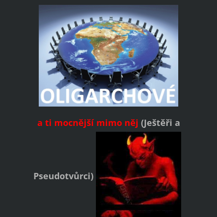
a ti
mocnější mimo něj
(
Ještěři a
Pseudotvůrci)