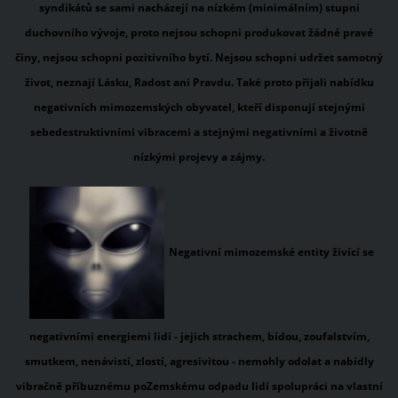
syndikátů se sami nacházejí na nízkém (minimálním) stupni
duchovního vývoje, proto nejsou schopni produkovat žádné pravé
činy, nejsou schopni pozitivního bytí. Nejsou schopni udržet samotný
život, neznají Lásku, Radost ani Pravdu. Také proto přijali nabídku
negativních mimozemských obyvatel, kteří disponují stejnými
sebedestruktivními vibracemi a stejnými negativními a životně
nízkými projevy a zájmy.
Negativní mimozemské entity
živící se
negativními energiemi lidí - jejich strachem, bídou, zoufalstvím,
smutkem, nenávistí, zlostí, agresivitou -
nemohly odolat a nabídly
vibračně příbuznému poZemskému odpadu lidí spolupráci na vlastní