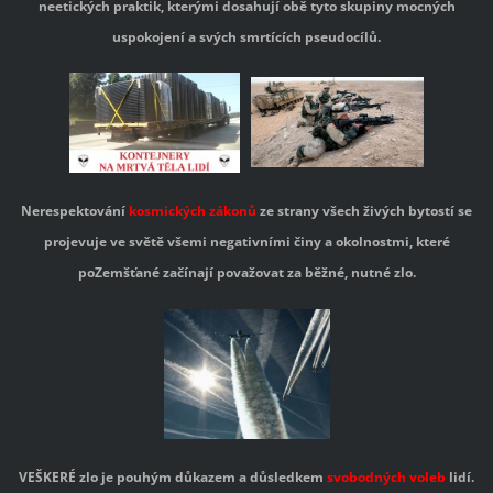
neetických praktik, kterými dosahují obě tyto skupiny mocných
uspokojení a svých smrtících pseudocílů.
Nerespektování
kosmických zákonů
ze strany všech živých bytostí se
projevuje ve světě všemi negativními činy a okolnostmi, které
poZemšťané začínají považovat za běžné, nutné zlo.
VEŠKERÉ zlo je pouhým důkazem a důsledkem
svobodných voleb
lidí.