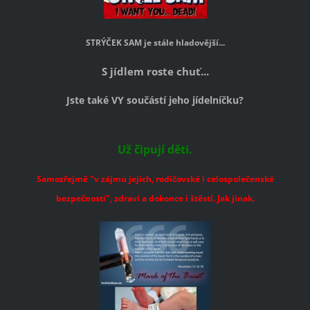
STRÝČEK SAM je stále hladovější...
S jídlem roste chuť...
Jste také VY součástí jeho jídelníčku?
Už čipují děti.
Samozřejmě "v zájmu jejich, rodičovské i celospolečenské
bezpečnosti", zdraví a dokonce i štěstí. Jak jinak.