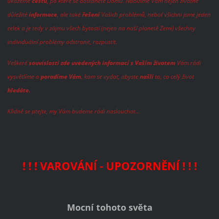
ukážeme
cestu
, po které se dostanete Domů. Nabízíme Vám nejen životně
důležité
informace
, ale také
řešení
Vašich problémů, neboť všichni jsme jeden
celek a je tedy v zájmu všech bytostí (nejen na naší planetě Zemi) všechny
individuální problémy odstranit, rozpustit.
Veškeré
souvislosti zde uvedených informací s Vaším životem
Vám rádi
vysvětlíme a
poradíme Vám
, kam se vydat, abyste
našli
to, co celý život
hledáte.
Klidně se ptejte, my Vám budeme rádi naslouchat...
! ! !
VAROVÁNÍ - UPOZORNĚNÍ ! ! !
Mocní tohoto světa