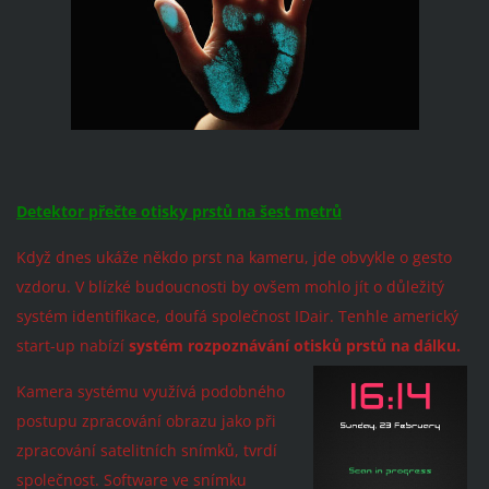
Detektor přečte otisky prstů na šest metrů
Když dnes ukáže někdo prst na kameru, jde obvykle o gesto
vzdoru. V blízké budoucnosti by ovšem mohlo jít o důležitý
systém identifikace, doufá společnost IDair. Tenhle americký
start-up nabízí
systém rozpoznávání otisků prstů na dálku.
Kamera systému využívá podobného
postupu zpracování obrazu jako při
zpracování satelitních snímků, tvrdí
společnost. Softw
are
ve snímku