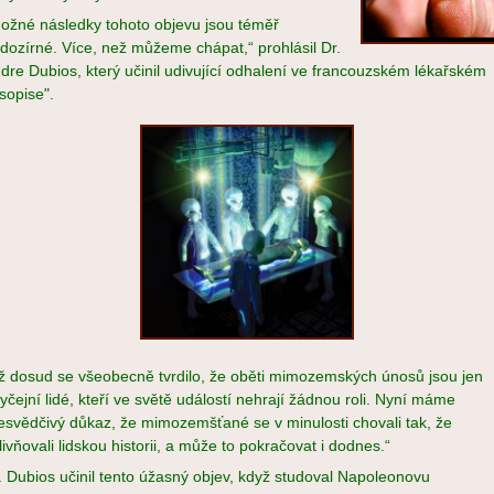
ožné následky tohoto objevu jsou téměř
dozírné. Více, než můžeme chápat,“ prohlásil Dr.
dre Dubios, který učinil udivující odhalení ve francouzském lékařském
sopise".
ž dosud se všeobecně tvrdilo, že oběti mimozemských únosů jsou jen
yčejní lidé, kteří ve světě událostí nehrají žádnou roli. Nyní máme
esvědčivý důkaz, že mimozemšťané se v minulosti chovali tak, že
livňovali lidskou historii, a může to pokračovat i dodnes.“
. Dubios učinil tento úžasný objev, když studoval Napoleonovu