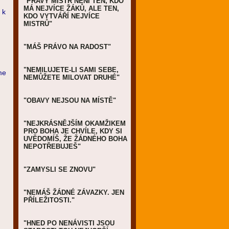
"PRAVÝ MISTR NENÍ TEN, KDO
MÁ NEJVÍCE ŽÁKŮ, ALE TEN,
 k
KDO VYTVÁŘÍ NEJVÍCE
MISTRŮ"
"MÁŠ PRÁVO NA RADOST"
"NEMILUJETE-LI SAMI SEBE,
me
NEMŮŽETE MILOVAT DRUHÉ"
"OBAVY NEJSOU NA MÍSTĚ"
"NEJKRÁSNĚJŠÍM OKAMŽIKEM
PRO BOHA JE CHVÍLE, KDY SI
UVĚDOMÍŠ, ŽE ŽÁDNÉHO BOHA
NEPOTŘEBUJEŠ"
"ZAMYSLI SE ZNOVU"
"NEMÁŠ ŽÁDNÉ ZÁVAZKY. JEN
PŘÍLEŽITOSTI."
"HNED PO NENÁVISTI JSOU