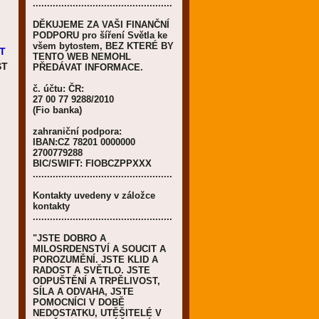
.................................................
DĚKUJEME ZA VAŠI FINANČNÍ
PODPORU pro šíření Světla ke
všem bytostem, BEZ KTERÉ BY
T
TENTO WEB NEMOHL
ST
PŘEDÁVAT INFORMACE.
č. účtu: ČR:
27 00 77 9288/2010
(Fio banka)
zahraniční podpora:
IBAN:CZ 78201 0000000
2700779288
BIC/SWIFT: FIOBCZPPXXX
.................................................
Kontakty uvedeny v záložce
kontakty
.................................................
"JSTE DOBRO A
MILOSRDENSTVÍ A SOUCIT A
POROZUMĚNÍ. JSTE KLID A
RADOST A SVĚTLO. JSTE
ODPUŠTĚNÍ A TRPĚLIVOST,
SÍLA A ODVAHA, JSTE
POMOCNÍCI V DOBĚ
NEDOSTATKU, UTĚŠITELÉ V