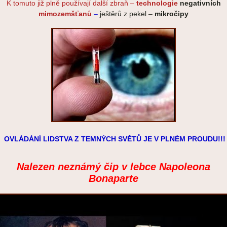
K tomuto již plně používají další zbraň –
technologie
negativních
mimozemšťanů
–
ještěrů z pekel –
mikročipy
OVLÁDÁNÍ LIDSTVA Z TEMNÝCH SVĚTŮ JE V PLNÉM PROUDU!!!
Nalezen neznámý čip v lebce Napoleona
Bonaparte