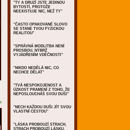
"TY A DRUZÍ JSTE JEDINOU
BYTOSTÍ, PROTOŽE
NEEXISTUJE NIC, NEŽ TY"
"ČASTO OPAKOVANÉ SLOVO
SE STANE TVOU FYZICKOU
REALITOU"
"SPRÁVNÁ MODLITBA NENÍ
PROSBOU, NÝBRŽ
VYJÁDŘENÍM VDĚČNOSTI"
"NIKDO NEDĚLÁ NIC, CO
NECHCE DĚLAT"
"TVÁ NESPOKOJENOST A
ÚZKOST PRAMENÍ Z TOHO, ŽE
NEPOSLOUCHÁŠ SVOU DUŠI"
e
"NECH KAŽDOU DUŠI JÍT SVOU
VLASTNÍ CESTOU"
"LÁSKA PROBOUZÍ STRACH,
STRACH PROBOUZÍ LÁSKU,