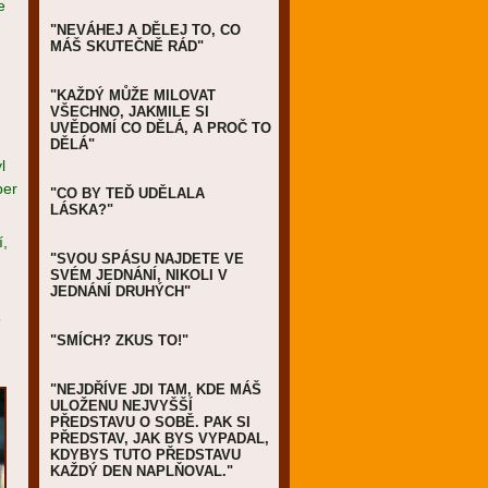
e
"NEVÁHEJ A DĚLEJ TO, CO
MÁŠ SKUTEČNĚ RÁD"
"KAŽDÝ MŮŽE MILOVAT
VŠECHNO, JAKMILE SI
UVĚDOMÍ CO DĚLÁ, A PROČ TO
DĚLÁ"
l
per
"CO BY TEĎ UDĚLALA
LÁSKA?"
í,
"SVOU SPÁSU NAJDETE VE
SVÉM JEDNÁNÍ, NIKOLI V
JEDNÁNÍ DRUHÝCH"
5
"SMÍCH? ZKUS TO!"
"NEJDŘÍVE JDI TAM, KDE MÁŠ
ULOŽENU NEJVYŠŠÍ
PŘEDSTAVU O SOBĚ. PAK SI
PŘEDSTAV, JAK BYS VYPADAL,
KDYBYS TUTO PŘEDSTAVU
KAŽDÝ DEN NAPLŇOVAL."