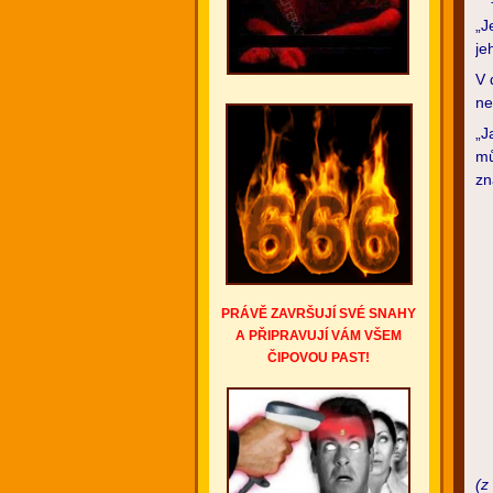
„J
je
V 
ne
„J
mů
zn
PRÁVĚ ZAVRŠUJÍ SVÉ SNAHY
A PŘIPRAVUJÍ VÁM VŠEM
ČIPOVOU PAST!
(z