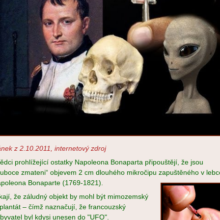
ánek z 2.10.2011, internetový zdroj
ědci prohlížející ostatky Napoleona Bonaparta připouštějí, že jsou
luboce zmateni“ objevem 2 cm dlouhého mikročipu zapuštěn
ého v lebc
poleona Bonaparte (1769-1821).
kají, že záludný objekt by mohl být mimozemský
plantát – čímž naznačují, že francouzský
byvatel byl kdysi unesen do "UFO".