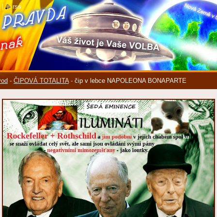
|
rss
vod
-
ČIPOVÁ TOTALITA
-
čip v lebce NAPOLEONA BONAPARTE