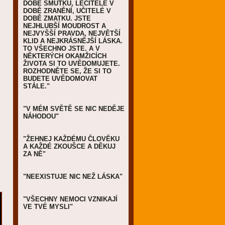
DOBĚ SMUTKU, LÉČITELÉ V
DOBĚ ZRANĚNÍ, UČITELÉ V
DOBĚ ZMATKU. JSTE
NEJHLUBŠÍ MOUDROST A
NEJVYŠŠÍ PRAVDA, NEJVĚTŠÍ
KLID A NEJKRÁSNĚJŠÍ LÁSKA.
TO VŠECHNO JSTE. A V
NĚKTERÝCH OKAMŽICÍCH
ŽIVOTA SI TO UVĚDOMUJETE.
ROZHODNĚTE SE, ŽE SI TO
BUDETE UVĚDOMOVAT
STÁLE."
"V MÉM SVĚTĚ SE NIC NEDĚJE
NÁHODOU"
"ŽEHNEJ KAŽDÉMU ČLOVĚKU
A KAŽDÉ ZKOUŠCE A DĚKUJ
ZA NĚ"
"NEEXISTUJE NIC NEŽ LÁSKA"
"VŠECHNY NEMOCI VZNIKAJÍ
VE TVÉ MYSLI"