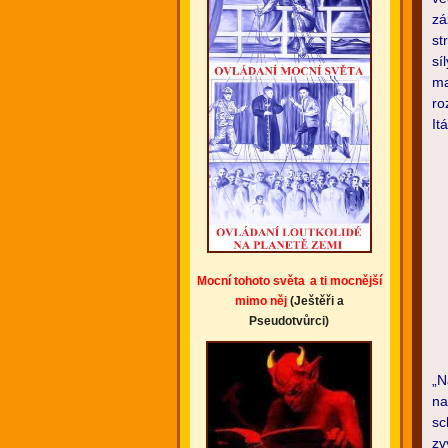
zá
st
sí
ma
ro
It
Mocní tohoto světa
a ti mocnější
mimo něj
(Ještěři a
Pseudotvůrci)
„N
na
sc
zv