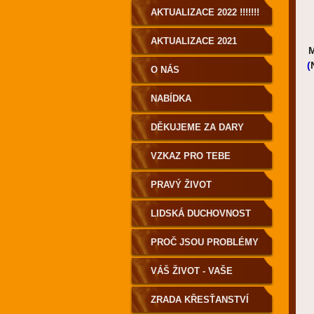
AKTUALIZACE 2022 !!!!!!!
AKTUALIZACE 2021
(
O NÁS
NABÍDKA
DĚKUJEME ZA DARY
VZKAZ PRO TEBE
PRAVÝ ŽIVOT
LIDSKÁ DUCHOVNOST
PRO POZEMŠŤANY!
PROČ JSOU PROBLÉMY
A NEMOCI?
VÁŠ ŽIVOT - VAŠE
VOLBA
ZRADA KŘESŤANSTVÍ