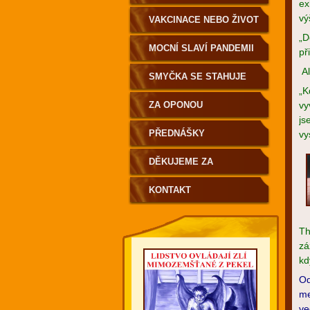
ex
vý
VAKCINACE NEBO ŽIVOT
„D
MOCNÍ SLAVÍ PANDEMII
př
Al
SMYČKA SE STAHUJE
„K
ZA OPONOU
vy
js
PŘEDNÁŠKY
vy
DĚKUJEME ZA
PODPORU
KONTAKT
Th
zá
kd
Od
me
ve