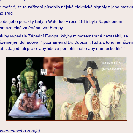
e možné, že to zařízení působilo nějaké elektrické signály z jeho mozku
ho srdci.“
době jeho porážky Brity u Waterloo v roce 1815 byla Napoleonem
smazatelně změněna tvář Evropy.
ak by vypadala Západní Evropa, kdyby mimozemšťané nezasáhli, se
žeme jen dohadovat,“ poznamenal Dr. Dubios. „Tudíž z toho nemůže
át, zda jednali proto, aby lidstvu pomohli, nebo aby nám uškodili.“
"
 internetového zdroje)