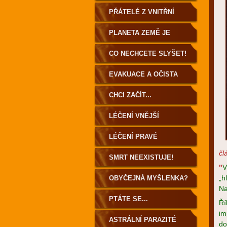
PŘÁTELÉ Z VNITŘNÍ
ZEMĚ
PLANETA ZEMĚ JE
DUTÁ!
CO NECHCETE SLYŠET!
EVAKUACE A OČISTA
ZEMĚ
CHCI ZAČÍT...
LÉČENÍ VNĚJŠÍ
LÉČENÍ PRAVÉ
čl
SMRT NEEXISTUJE!
"
V
„h
OBYČEJNÁ MYŠLENKA?
Na
PTÁTE SE...
Ří
im
ASTRÁLNÍ PARAZITÉ
do