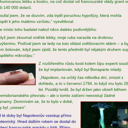
humovanou lebku a kostru, na což dostal od francouzské vlády grant v
ši 140 000 dolarů.
oufal jsem, že se dozvím, zda trpěl poruchou hypofýzy, která mohla
ispět k jeho malému vzrůstu,“ vysvětloval.
e místo toho badatel nalezl něco daleko podivnějšího:
dyž jsem zkoumal vnitřek lebky, moje ruka narazila na drobnou
výšeninu. Podíval jsem se tedy na tuto oblast zvětšovacím sklem – a by
em šokován, když jsem zjistil, že tento předmět byl nějakým druhem su
spělého mikročipu.“
Z rozšířeného růstu kosti kolem čipu experti soud
že byl implantován, když byl Bonaparte mladý.
„Napoleon, na určitý čas několika dní, zmizel z
dohledu, a to v červenci 1794, to když mu bylo 2
let. Později tvrdil, že byl držen jako vězeň během
emidorianského převratu – ale o tomto zatčení neexistují žádné
znamy. Domní
vám se, že to bylo v době,
y byl „unesen“.
 té doby byl Napoleonův vzestup přímo
teorický. Hned dalším rokem se dostal do
dení francouzské armády v Itálii. Přímo