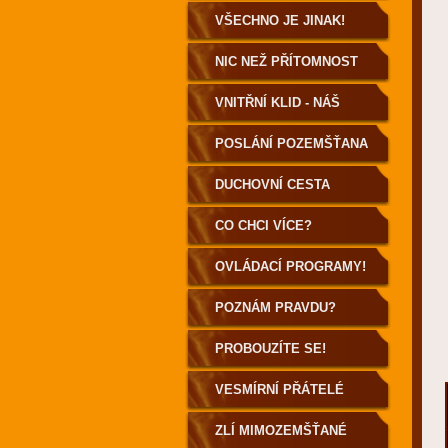
VŠECHNO JE JINAK!
NIC NEŽ PŘÍTOMNOST
VNITŘNÍ KLID - NÁŠ
DOMOV
POSLÁNÍ POZEMŠŤANA
DUCHOVNÍ CESTA
POZEMŠŤANA
CO CHCI VÍCE?
OVLÁDACÍ PROGRAMY!
POZNÁM PRAVDU?
PROBOUZÍTE SE!
VESMÍRNÍ PŘÁTELÉ
ZLÍ MIMOZEMŠŤANÉ