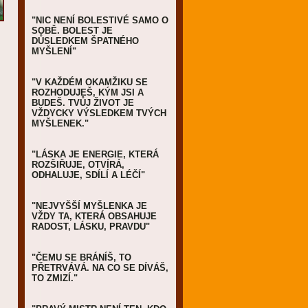
"NIC NENÍ BOLESTIVÉ SAMO O
SOBĚ. BOLEST JE
DŮSLEDKEM ŠPATNÉHO
MYŠLENÍ"
"V KAŽDÉM OKAMŽIKU SE
ROZHODUJEŠ, KÝM JSI A
BUDEŠ. TVŮJ ŽIVOT JE
VŽDYCKY VÝSLEDKEM TVÝCH
MYŠLENEK."
"LÁSKA JE ENERGIE, KTERÁ
ROZŠIŘUJE, OTVÍRÁ,
ODHALUJE, SDÍLÍ A LÉČÍ"
"NEJVYŠŠÍ MYŠLENKA JE
VŽDY TA, KTERÁ OBSAHUJE
RADOST, LÁSKU, PRAVDU"
"ČEMU SE BRÁNÍŠ, TO
PŘETRVÁVÁ. NA CO SE DÍVÁŠ,
TO ZMIZÍ."