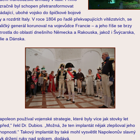
zračně byl schopen přetransformovat
rádající, ubohé vojsko do špičkové bojové
ly a rozdrtit Italy. V roce 1804 po řadě překvapujících vítězstvích, se
ličký generál korunoval na vojevůdce Francie – a jeho říše se brzy
zrostla do oblastí dnešního Německa a Rakouska, jakož i Švýcarska,
álie a Dánska.
apoleon používal vojenské strategie, které byly více jak stovky let
před,“ řekl Dr. Dubios. „Možná, že ten implantát nějak zlepšoval jeho
hopnosti.“ Takový implantát by také mohl vysvětlit Napoleonův slavný
yk držení ruky nad srdcem, dodává.