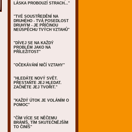
LÁSKA PROBOUZÍ STRACH..."
"TVÉ SOUSTŘEDĚNÍ NA
DRUHÉHO - TVÁ POSEDLOST
DRUHÝM - JE PŘÍČINOU
NEÚSPĚCHU TVÝCH VZTAHŮ"
"DÍVEJ SE NA KAŽDÝ
PROBLÉM JAKO NA
PŘÍLEŽITOST"
"OČEKÁVÁNÍ NIČÍ VZTAHY"
"HLEDÁTE NOVÝ SVĚT.
PŘESTAŇTE JEJ HLEDAT.
ZAČNĚTE JEJ TVOŘIT."
"KAŽDÝ ÚTOK JE VOLÁNÍM O
POMOC"
"ČÍM VÍCE SE NĚČEMU
BRÁNÍŠ, TÍM SKUTEČNĚJŠÍM
TO ČINÍŠ"