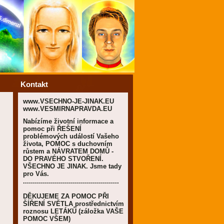
Kontakt
www.VSECHNO-JE-JINAK.EU
www.VESMIRNAPRAVDA.EU
Nabízíme životní informace a
pomoc při ŘEŠENÍ
problémových událostí Vašeho
života, POMOC s duchovním
růstem a NÁVRATEM DOMŮ -
DO PRAVÉHO STVOŘENÍ.
VŠECHNO JE JINAK. Jsme tady
pro Vás.
................................................
DĚKUJEME ZA POMOC PŘI
ŠÍŘENÍ SVĚTLA prostřednictvím
roznosu LETÁKŮ (záložka VAŠE
POMOC VŠEM)