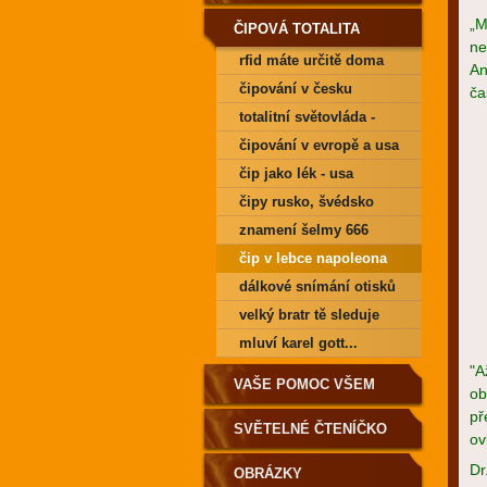
„M
ČIPOVÁ TOTALITA
ne
rfid máte určitě doma
An
čipování v česku
ča
totalitní světovláda -
kontrola lidstva
čipování v evropě a usa
čip jako lék - usa
čipy rusko, švédsko
znamení šelmy 666
čip v lebce napoleona
bonaparte
dálkové snímání otisků
velký bratr tě sleduje
všude!
mluví karel gott...
"A
VAŠE POMOC VŠEM
ob
př
SVĚTELNÉ ČTENÍČKO
ov
Dr
OBRÁZKY