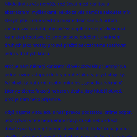
Nikdo jiný za vás nemůže rozlišovat mezi realitou a
abstraktními myšlenkami. Nikdo za vás nemůže zakoušet mír,
kterým jste. Tohle všechno musíte dělat sami. A přitom
začnete zvát ostatní, aby také vstoupili do stejné zkušenosti.
Namísto představy, že jsme od sebe odděleni, a vnímání
druhých jako hrozby pro své přežití pak začneme spatřovat
jedni v druhých krásu.
Proč je nám některý konkrétní člověk obzvlášť příjemný? Na
jedné rovině vstupují do hry mnohé faktory, psychologický,
fyziologický, kulturní, osobní minulost, genetika. Nicméně
žádný z těchto faktorů nebere v úvahu jistý hlubší důvod,
proč je nám něco příjemné.
Když nejsme v souladu s naší pravou podstatou, cítíme odpor,
jenž vytváří v těle nepříjemné stavy. Cokoli nebo kdokoli
dokáže pak tyto nepříjemné stavy ulehčit, i když třeba jen na
chvilku, působí příjemně. Nedochází nám ale, že cítit se dobře