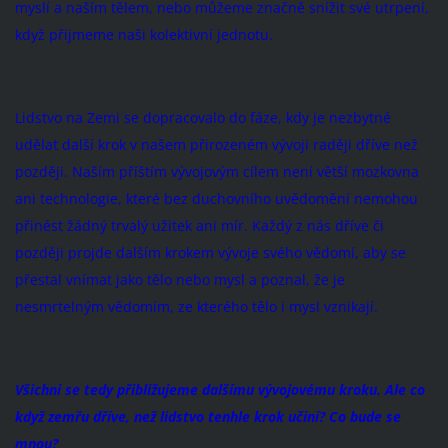
myslí a naším tělem, nebo můžeme značně snížit své utrpení,
když přijmeme naši kolektivní jednotu.
Lidstvo na Zemi se dopracovalo do fáze, kdy je nezbytné
udělat další krok v našem přirozeném vývoji raději dříve než
později. Naším příštím vývojovým cílem není větší mozkovna
ani technologie, které bez duchovního uvědomění nemohou
přinést žádný trvalý užitek ani mír. Každý z nás dříve či
později projde dalším krokem vývoje svého vědomí, aby se
přestal vnímat jako tělo nebo mysl a poznal, že je
nesmrtelným vědomím, ze kterého tělo i mysl vznikají.
Všichni se tedy přibližujeme dalšímu vývojovému kroku. Ale co
když zemřu dříve, než lidstvo tenhle krok učiní? Co bude se
mnou?