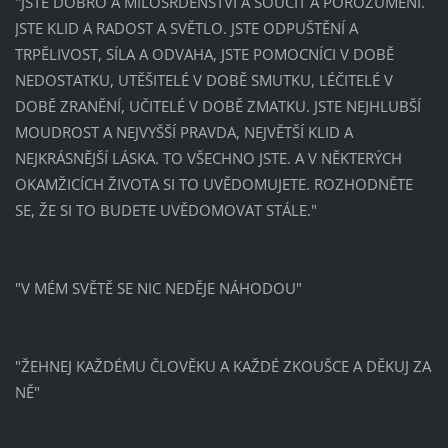
"JSTE DOBRO A MILOSRDENSTVÍ A SOUCIT A POROZUMĚNÍ.
JSTE KLID A RADOST A SVĚTLO. JSTE ODPUŠTĚNÍ A
TRPĚLIVOST, SÍLA A ODVAHA, JSTE POMOCNÍCI V DOBĚ
NEDOSTATKU, UTĚŠITELÉ V DOBĚ SMUTKU, LÉČITELÉ V
DOBĚ ZRANĚNÍ, UČITELÉ V DOBĚ ZMATKU. JSTE NEJHLUBŠÍ
MOUDROST A NEJVYŠŠÍ PRAVDA, NEJVĚTŠÍ KLID A
NEJKRÁSNĚJŠÍ LÁSKA. TO VŠECHNO JSTE. A V NĚKTERÝCH
OKAMŽICÍCH ŽIVOTA SI TO UVĚDOMUJETE. ROZHODNĚTE
SE, ŽE SI TO BUDETE UVĚDOMOVAT STÁLE."
"V MÉM SVĚTĚ SE NIC NEDĚJE NÁHODOU"
"ŽEHNEJ KAŽDÉMU ČLOVĚKU A KAŽDÉ ZKOUŠCE A DĚKUJ ZA
NĚ"