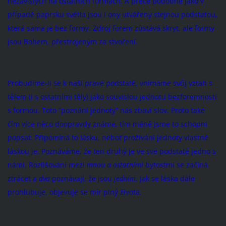
nezávislých na ostatních formách. A přece podobně jako v
případě paprsku světla jsou i ony utvářeny stejnou podstatou,
která sama je bez formy. Zdroj forem zůstává skryt, ale formy
jsou Bohem, přestrojeným za stvoření.
Probudíme-li se k naší pravé podstatě, vnímáme svůj vztah s
tělem (i s ostatními těly) jako souvislou jednotu bezforemnosti
s formou. Toto “poznání jednoty” nás zbaví slov. Proto také
čím více něco doopravdy známe, tím méně jsme to schopni
popsat. Připomíná to lásku, neboť prožívání jednoty vlastně
láskou je. Poznáváme, že ten druhý je ve své podstatě jedno s
námi. Rozlišování mezi
mnou a ostatními
bytostmi se začíná
ztrácet a
dva
poznávají, že jsou
jedním
. Jak se láska dále
prohlubuje, objevuje se mír plný života.