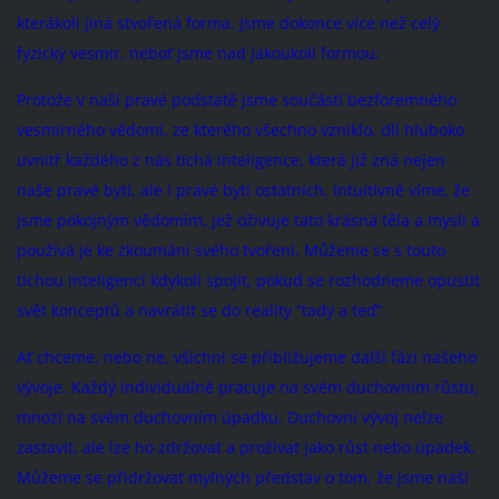
kterákoli jiná stvořená forma. Jsme dokonce více než celý
fyzický vesmír, neboť jsme nad jakoukoli formou.
Protože v naší pravé podstatě jsme součástí bezforemného
vesmírného vědomí, ze kterého všechno vzniklo, dlí hluboko
uvnitř každého z nás tichá inteligence, která již zná nejen
naše pravé bytí, ale i pravé bytí ostatních. Intuitivně víme, že
jsme pokojným vědomím, jež oživuje tato krásná těla a mysli a
používá je ke zkoumání svého tvoření. Můžeme se s touto
tichou inteligencí kdykoli spojit, pokud se rozhodneme opustit
svět konceptů a navrátit se do reality “tady a teď”.
Ať chceme, nebo ne, všichni se přibližujeme další fázi našeho
vývoje. Každý individuálně pracuje na svém duchovním růstu,
mnozí na svém duchovním úpadku. Duchovní vývoj nelze
zastavit, ale lze ho zdržovat a prožívat jako růst nebo úpadek.
Můžeme se přidržovat mylných představ o tom, že jsme naší