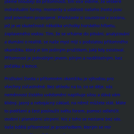
jdeme hlouběji do přítomnosti, tím více vidíme, že veškeré
individuální formy, momenty a události našeho života jsou
pod povrchem propojené. Představte si souostroví v oceánu,
jež je ve skutečnosti několika vrcholky horského hřbetu,
zaplaveného vodou. Tím, že se vrháme do pitvání, analyzování
a dumání o realitě, se naše mysl míjí s podstatou přítomného
okamžiku, který je tím jediným prožitkem, jaký kdy existoval.
Přítomnost je jednolitým jevem, plným a nedělitelným, bez
počátku a konce.
Prožívání života v přítomném okamžiku je výhodou pro
všechny zúčastněné. Bez ohledu na to, co se děje, vás
neměnnost čistého uvědomění naplňuje silou a dává vám
klidný, jasný a nebojácný základ, na němž můžete stát. Máte
to potěšení a čest posloužit světu forem, pomoci odlehčit
osobní i planetární utrpení. Nic z toho se nestane bez vás.
Vaše bdělá přítomnost je prostředkem, kterým se mír