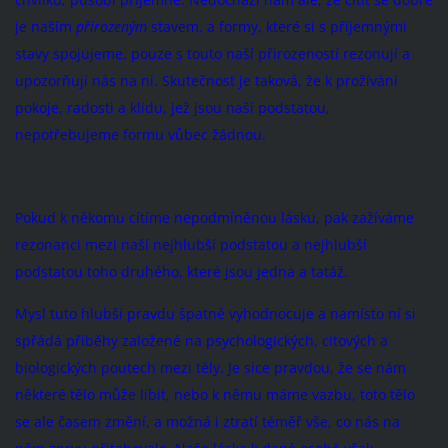
je naším
přirozeným
stavem, a formy, které si s příjemnými
stavy spojujeme, pouze s touto naší přirozeností rezonují a
upozorňují nás na ni. Skutečnost je taková, že k prožívání
pokoje, radosti a klidu, jež jsou naší podstatou,
nepotřebujeme formu vůbec žádnou.
Pokud k někomu cítíme nepodmíněnou lásku, pak zažíváme
rezonanci mezi naší nejhlubší podstatou a nejhlubší
podstatou toho druhého, které jsou jedna a tatáž.
Mysl tuto hlubší pravdu špatně vyhodnocuje a namísto ní si
spřádá příběhy založené na psychologických, citových a
biologických poutech mezi těly. Je sice pravdou, že se nám
některé tělo může líbit, nebo k němu máme vazbu, toto tělo
se ale časem změní, a možná i ztratí téměř vše, co nás na