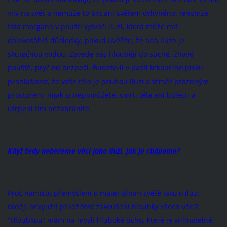
vliv na svět a nemůže to být ani světem ovlivněno. Jenomže
fata morgana v poušti vytváří iluzi, která může mít
dalekosáhlé důsledky, pokud uvěříte, že ona iluze je
skutečnou vodou. Zavede vás hlouběji do suché, žhavé
pouště, pryč od bezpečí. Budete-li v pasti tekoucího písku
prohlašovat, že vaše tělo je pouhou iluzí a téměř prázdným
prostorem, nijak si nepomůžete, smrti těla ani bolesti a
utrpení tím nezabráníte.
Když tedy nebereme věci jako iluzi, jak je chápeme?
Proč namísto přemýšlení o materiálním světě jako o iluzi
raději nevyužít příležitost zakoušení hloubky všech věcí?
“Hloubkou” mám na mysli hluboké ticho, které je vnímatelné,