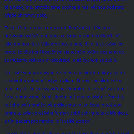
těla nebojíme, protože jsme pochopili naši věčnou podstatu,
přijde ohromný pokoj.
Zde je třeba na něco upozornit. Poněvadž je tělo pouze
dočasným vyjádřením toho, co jsme, berou ho někteří lidé
jako pouhou iluzi. V jistém smyslu ano, jde o iluzi, avšak jen
proto, že tělo není konečným skutečným bytím, neznamená,
že můžeme skákat z mrakodrapů, aniž bychom se zabili.
Na cestě sebepoznávání je záměna absolutní reality a jejího
relativního vnímání častým rizikem. Formy jsou skutečné v
tom smyslu, že jsou vytvářeny vědomím. Iluze spočívá v tom,
že se domníváme, že nic jiného než ony neexistuje. Podstata
našeho bytí nemůže být poškozena ani zničena, natož aby
umírala, avšak prožívání formy v sobě zahrnuje také křehkost,
a tím pádem pro mnoho lidí i velké utrpení.
Lidé se občas domnívají, že pokud je něco iluzí, nemůže to mít