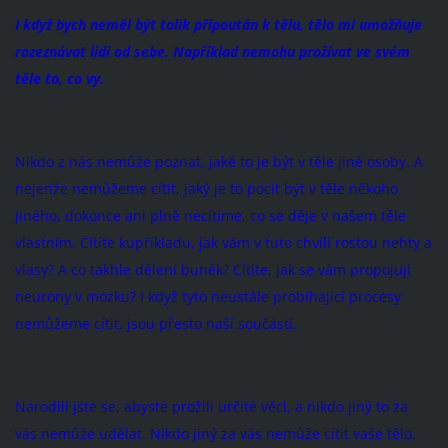
I když bych neměl být tolik připoután k tělu, tělo mi umožňuje
rozeznávat lidi od sebe. Například nemohu prožívat ve svém
těle to, co vy.
Nikdo z nás nemůže poznat, jaké to je být v těle jiné osoby. A
nejenže nemůžeme cítit, jaký je to pocit být v těle někoho
jiného, dokonce ani plně necítíme, co se děje v našem těle
vlastním. Cítíte kupříkladu, jak vám v tuto chvíli rostou nehty a
vlasy? A co takhle dělení buněk? Cítíte, jak se vám propojují
neurony v mozku? I když tyto neustále probíhající procesy
nemůžeme cítit, jsou přesto naší součástí.
Narodili jste se, abyste prožili určité věci, a nikdo jiný to za
vás nemůže udělat. Nikdo jiný za vás nemůže cítit vaše tělo.