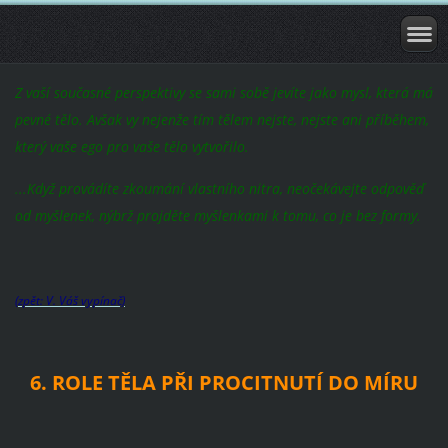
Z vaší současné perspektivy se sami sobě jevíte jako mysl, která má
pevné tělo. Avšak vy nejenže tím tělem nejste, nejste ani příběhem,
který vaše ego pro vaše tělo vytvořilo.
...Když provádíte zkoumání vlastního nitra, neočekávejte odpověď
od myšlenek, nýbrž projděte myšlenkami k tomu, co je bez formy.
(zpět: V. Váš vypínač)
6. ROLE TĚLA PŘI PROCITNUTÍ DO MÍRU