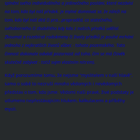
splnění svého individuálního a jedinečného poslání, které nezávisí
na tom, kdo byl náš předek. Je mylné domnívat se, že záleží na
tom, kdo byl náš děd či pra...prapraděd, co statečného,
světoborného či zbabělého kdy kdo z našich předků udělal.
Zkoumat a rozebírat rodokmeny či životy předků je pouhé mrhání
jednoho z nejkratších životů vůbec - tohoto pozemského. Tato
činnost dokonale odvádí pozornost od toho, čím se má člověk
skutečně zabývat - totiž svým vlastním nitrem).
Když porozumíme tomu, že nejsme “myslitelem v naší hlavě”,
samo o sobě to nezruší mnoho vědomých i nevědomých
představ o tom, kdo jsme. Vědomí naší pravé, živé podstaty je
utlumeno nepřestávajícím hlukem, kalkulacemi a příběhy
mysli.