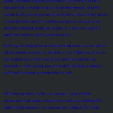
jejímu působení dokáže uniknout jen velice málo emocí a
obsah mysli se rychle navrací do bezforemnosti, ze které
vzešel. Když pak v mysli nemáme žádný či skoro žádný obsah,
s nímž bychom se mohli potýkat, nakonec poznáváme, že
přítomný okamžik je plností existence, nesmírné, věčné a
bližší než tlukot našeho vlastního srdce.
Naše egoistické já převrací realitu vzhůru nohama a snaží se
plnost existence vyrobit z příběhu o nás. Příběh se nám zdá
velice skutečný, nikdy nekončící a zdánlivě všechno, co
prožíváme, patří do něj. Jsou nám bližší příběhy o lidech a
světě nežli samotní opravdoví lidé a svět.
Přítomný okamžik je vším, co existuje, i když většině
pozorovatelů připadá, že realita je rozdělena na bezpočet
jednotlivých kousíčků a samostatných událostí. Čím však