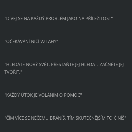
"DÍVEJ SE NA KAŽDÝ PROBLÉM JAKO NA PŘÍLEŽITOST"
"OČEKÁVÁNÍ NIČÍ VZTAHY"
"HLEDÁTE NOVÝ SVĚT. PŘESTAŇTE JEJ HLEDAT. ZAČNĚTE JEJ
TVOŘIT."
"KAŽDÝ ÚTOK JE VOLÁNÍM O POMOC"
"ČÍM VÍCE SE NĚČEMU BRÁNÍŠ, TÍM SKUTEČNĚJŠÍM TO ČINÍŠ"