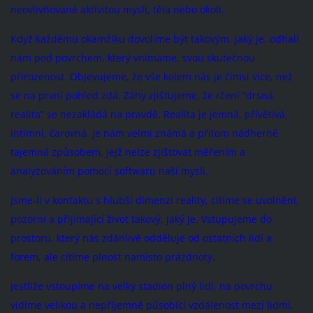
neovlivňované aktivitou mysli, těla nebo okolí.
Když každému okamžiku dovolíme být takovým, jaký je, odhalí
nám pod povrchem, který vnímáme, svou skutečnou
přirozenost. Objevujeme, že vše kolem nás je čímsi více, než
se na první pohled zdá. Záhy zjišťujeme, že rčení “drsná
realita” se nezakládá na pravdě. Realita je jemná, přívětivá,
intimní, čarovná. Je nám velmi známá a přitom nádherně
tajemná způsobem, jejž nelze zjišťovat měřením a
analyzováním pomocí softwaru naší mysli.
Jsme-li v kontaktu s hlubší dimenzí reality, cítíme se uvolnění,
pozorní a přijímající život takový, jaký je. Vstupujeme do
prostoru, který nás zdánlivě odděluje od ostatních lidí a
forem, ale cítíme plnost namísto prázdnoty.
Jestliže vstoupíme na velký stadion plný lidí, na povrchu
vidíme velikou a nepříjemně působící vzdálenost mezi lidmi,