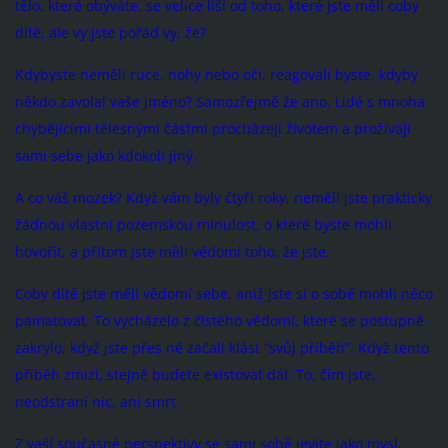
tělo, které obýváte, se velice liší od toho, které jste měli coby
dítě, ale vy jste pořád vy, že?
Kdybyste neměli ruce, nohy nebo oči, reagovali byste, kdyby
někdo zavolal vaše jméno? Samozřejmě že ano. Lidé s mnoha
chybějícími tělesnými částmi procházejí životem a prožívají
sami sebe jako kdokoli jiný.
A co váš mozek? Když vám byly čtyři roky, neměli jste prakticky
žádnou vlastní pozemskou minulost, o které byste mohli
hovořit, a přitom jste měli vědomí toho, že jste.
Coby dítě jste měli vědomí sebe, aniž jste si o sobě mohli něco
pamatovat. To vycházelo z čistého vědomí, které se postupně
zakrylo, když jste přes ně začali klást “svůj příběh”. Když tento
příběh zmizí, stejně budete existovat dál. To, čím jste,
neodstraní nic, ani smrt.
Z vaší současné perspektivy se sami sobě jevíte jako mysl,