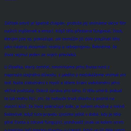
Zážitek smrti je špatně chápán, protože jej vnímáme skrze filtr
našich myšlenek a emocí. Když tělo přestane fungovat, život,
kterým jste vy, pokračuje, ale nemůže již dále používat tělo
jako nástroj zkoumání reality a sebeprojevu. Řekněme, že
život sejmul jeden ze svých převleků.
U člověka, který zemřel, nevnímáme jeho živoucnost z
naprosto stejného důvodu, z jakého ji nedokážeme vnímat ani
teď. Naše ztotožnění s myslí a tělem brání uvědomění jeho
věčné podstaty. Dobrá zpráva pro toho, čí tělo umírá, pokud
to tak mohu říci, zní, že nebude trvat dlouho a pozná na
vlastní kůži, že život pokračuje dále. Je ovšem vhodné a méně
bolestivé, když tuto pravdu zjistíme ještě v době, kdy je tělo
plné života a zdravě fungující, poněvadž jinak se kolem smrti
a umírání točí mnoho strachu a úzkosti. Když se již déle smrti