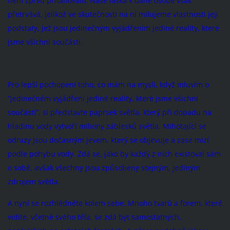
něm zprvu přitahovalo. Naše láska k dané osobě však
přetrvává, jelikož ve skutečnosti na ní milujeme vlastnosti její
podstaty, jež jsou jedinečným vyjádřením jediné reality, které
jsme všichni součástí.
Pro lepší pochopení toho, co mám na mysli, když mluvím o
“jedinečném vyjádření jediné reality, které jsme všichni
součástí”, si představte paprsek světla, který při dopadu na
hladinu vody vytvoří miliony záblesků světla. Mihotající se
odrazy jsou dočasným jevem, který se objevuje a zase mizí
podle pohybu vody. Zdá se, jako by každý z nich existoval sám
o sobě, avšak všechny jsou způsobeny stejným, jediným
zdrojem světla.
A nyní se rozhlédněte kolem sebe. Mnoho tvarů a forem, které
vidíte, včetně svého těla, se zdá být samostatných,