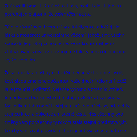
Zdůraznili jsme si již důležitost těla, nyní si ale stejně tak
potřebujeme ujasnit, že
vaším tělem nejste.
Tělo je zázračným divem krásy a inteligence, odrážejícím
lásku a moudrost univerzálního vědomí, jehož jsme všichni
součástí. Je proto pochopitelné, že se kromě mylného
ztotožňování s myslí ztotožňujeme také s ním a domníváme
se, že jsem jím.
Že se podstata naší bytosti v těle nenachází, vidíme jasně,
když sledujeme jeho dočasnost. Vaše dnešní tělo není totéž,
jaké jste měli v dětství. Nejenže vyrostlo a změnilo vzhled,
téměř každá buňka byla od té doby několikrát vyměněna.
Následkem toho nemáte stejnou kůži, stejné vlasy, oči, nehty,
stejnou krev, a dokonce ani stejné kosti. Přes všechny tyto
změny vám po všechny ty roky zůstala stejná představa “já”.
Jako by vám život pravidelně transplantoval celé tělo. Takže