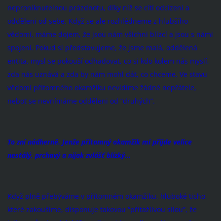
neproniknutelnou prázdnotu, díky níž se cítí odcizeni a
odděleni od sebe. Když se ale rozhlédneme z hlubšího
vědomí, máme dojem, že jsou nám všichni blízcí a jsou s námi
spojeni. Pokud si představujeme, že jsme malá, oddělená
entita, mysl se pokouší odhadovat, co si kdo kolem nás myslí,
zda nás uznává a zda by nám mohl dát, co chceme. Ve stavu
vědomí přítomného okamžiku nevidíme žádné nepřátele,
neboť se nevnímáme odděleni od “druhých”.
To zní nádherně. Jenže přítomný okamžik mi přijde velice
nestálý, prchavý a nijak zvlášť blízký...
Když plně přebýváme v přítomném okamžiku, hluboké ticho,
které zakoušíme, disponuje takovou “přitažlivou silou”, že