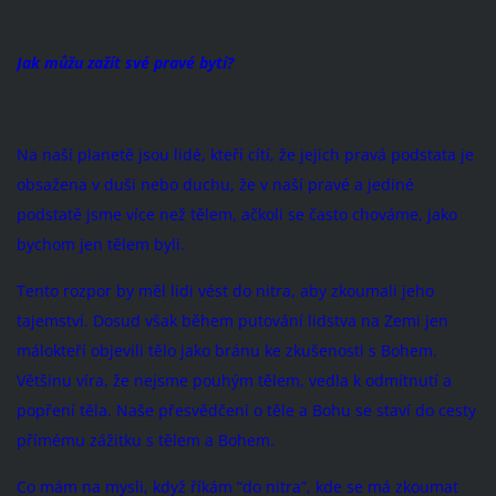
Jak můžu zažít své pravé bytí?
Na naší planetě jsou lidé, kteří cítí, že jejich pravá podstata je
obsažena v duši nebo duchu, že v naší pravé a jediné
podstatě jsme více než tělem, ačkoli se často chováme, jako
bychom jen tělem byli.
Tento rozpor by měl lidi vést do nitra, aby zkoumali jeho
tajemství. Dosud však během putování lidstva na Zemi jen
málokteří objevili tělo jako bránu ke zkušenosti s Bohem.
Většinu víra, že nejsme pouhým tělem, vedla k odmítnutí a
popření těla. Naše přesvědčení o těle a Bohu se staví do cesty
přímému zážitku s tělem a Bohem.
Co mám na mysli, když říkám “do nitra”, kde se má zkoumat