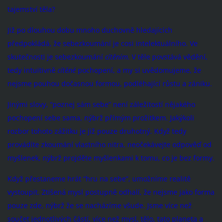
tajemství těla?
Již po dlouhou dobu mnoho duchovně hledajících
předpokládá, že sebezkoumání je cosi intelektuálního. Ve
skutečnosti je sebezkoumání
cítěním.
V těle povstává vědění,
tedy intuitivně
cítěné
pochopení, a my si uvědomujeme, že
nejsme pouhou dočasnou formou, podléhající růstu a zániku.
Jinými slovy, “poznej sám sebe” není záležitostí nějakého
pochopení sebe sama, nýbrž přímým prožitkem. Jakýkoli
rozbor tohoto zážitku je již pouze druhotný. Když tedy
provádíte zkoumání vlastního nitra, neočekávejte odpověď od
myšlenek, nýbrž projděte myšlenkami k tomu, co je bez formy.
Když přestaneme hrát “hru na sebe”, umožníme realitě
vystoupit. Ztišená mysl postupně odhalí, že nejsme jako forma
pouze zde, nýbrž že se nacházíme všude. Jsme více než
součet jednotlivých částí, více než mysl, tělo, tato planeta a