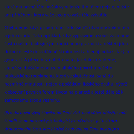
která má pevné tělo. Avšak vy nejenže tím tělem nejste, nejste
ani příběhem, který vaše ego pro vaše tělo vytvořilo.
Chybujeme, když příběh toho, “kdo jsem”, utváříme kolem těla
a jeho osudu. Tak například, když vyprávíme o sobě, začínáme
často našimi biologickými rodiči nebo prarodiči a někteří jdou
dokonce ještě do vzdálenější minulosti a hledají odkaz starých
generací. A přece bez ohledu na to, jak daleko zajdeme,
stejně se dotýkáme pouze malinkého povrchu našeho
biologického rodokmenu, který ve skutečnosti sahá do
nesmírné minulosti, nejen k počátkům lidského druhu, nýbrž
k objevení prvních forem života na planetě a ještě dále až k
samotnému zrodu Vesmíru.
(
Pro duchovní vývoj člověka na Zemi však není vůbec důležité znát
či pídit se po pozemských, biologických předcích. Je to ztráta
drahocenného času, který každý z nás zde na Zemi dostal pro