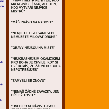
"PRAVÝ MISTR NENÍ TEN, KDO
ani
MÁ NEJVÍCE ŽÁKŮ, ALE TEN,
eré
KDO VYTVÁŘÍ NEJVÍCE
MISTRŮ"
"MÁŠ PRÁVO NA RADOST"
"NEMILUJETE-LI SAMI SEBE,
NEMŮŽETE MILOVAT DRUHÉ"
"OBAVY NEJSOU NA MÍSTĚ"
"NEJKRÁSNĚJŠÍM OKAMŽIKEM
li
PRO BOHA JE CHVÍLE, KDY SI
UVĚDOMÍŠ, ŽE ŽÁDNÉHO BOHA
NEPOTŘEBUJEŠ"
"ZAMYSLI SE ZNOVU"
bě
"NEMÁŠ ŽÁDNÉ ZÁVAZKY. JEN
PŘÍLEŽITOSTI."
m,
"HNED PO NENÁVISTI JSOU