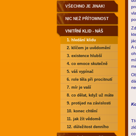
do
VŠECHNO JE JINAK!
pr
vl
NIC NEŽ PŘÍTOMNOST
po
Zd
VNITŘNÍ KLID - NÁŠ
kt
1. hledání klidu
já
DOMOV
A 
2. klíčem je uvědomění
oh
3. existence hlubší
mí
reality
4. co emoce skutečně
me
znamenají
5. váš vypínač
Ob
6. role těla při procitnutí
dá
do míru
7. mír je vaší
ne
zodpovědností
8. co dělat, když už máte
utrpení dost
9. protijed na závislosti
Kd
10. konec chtění
11. jak žít vědomě
Tř
12. důležitost denního
zk
co
praktikování