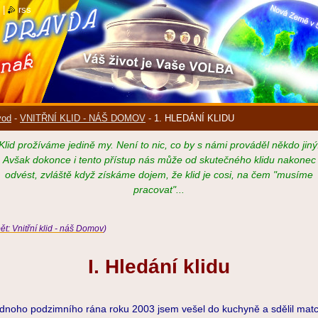
|
rss
vod
-
VNITŘNÍ KLID - NÁŠ DOMOV
-
1. HLEDÁNÍ KLIDU
Klid prožíváme jedině my. Není to nic, co by s námi prováděl někdo jiný
Avšak dokonce i tento přístup nás může od skutečného klidu nakonec
odvést, zvláště když získáme dojem, že klid je cosi, na čem "musíme
pracovat"...
ět: Vnitřní klid - náš Domov
)
I. Hledání klidu
dnoho podzimního rána roku 2003 jsem vešel do kuchyně a sdělil matc