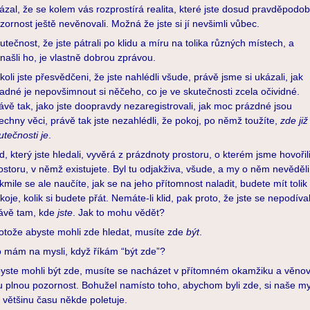
ázal, že se kolem vás rozprostírá realita, které jste dosud pravděpodo
zornost ještě nevěnovali. Možná že jste si jí nevšimli vůbec.
utečnost, že jste pátrali po klidu a míru na tolika různých místech, a
našli ho, je vlastně dobrou zprávou.
koli jste přesvědčeni, že jste nahlédli všude, právě jsme si ukázali, jak
adné je nepovšimnout si něčeho, co je ve skutečnosti zcela očividné.
ávě tak, jako jste doopravdy nezaregistrovali, jak moc prázdné jsou
echny věci, právě tak jste nezahlédli, že pokoj, po němž toužíte,
zde již
utečnosti je
.
id, který jste hledali, vyvěrá z prázdnoty prostoru, o kterém jsme hovořili
ostoru, v němž existujete. Byl tu odjakživa, všude, a my o něm nevěděli
kmile se ale naučíte, jak se na jeho přítomnost naladit, budete mít tolik
koje, kolik si budete přát. Nemáte-li klid, pak proto, že jste se nepodíval
ávě tam, kde
jste
. Jak to mohu vědět?
otože abyste mohli zde hledat, musíte zde
být
.
 mám na mysli, když říkám “být zde”?
yste mohli být zde, musíte se nacházet v přítomném okamžiku a věnov
 plnou pozornost. Bohužel namísto toho, abychom byli zde, si naše my
 většinu času někde poletuje.