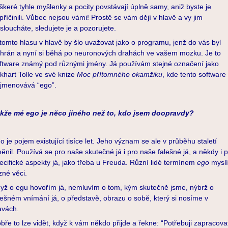
škeré tyhle myšlenky a pocity povstávají úplně samy, aniž byste je
příčinili. Vůbec nejsou vámi! Prostě se vám dějí v hlavě a vy jim
sloucháte, sledujete je a pozorujete.
tomto hlasu v hlavě by šlo uvažovat jako o programu, jenž do vás byl
hrán a nyní si běhá po neuronových drahách ve vašem mozku. Je to
ftware známý pod různými jmény. Já používám stejné označení jako
khart Tolle ve své knize
Moc přítomného okamžiku
, kde tento software
jmenovává “ego”.
kže mé ego je něco jiného než to, kdo jsem doopravdy?
o je pojem existující tisíce let. Jeho význam se ale v průběhu staletí
ěnil. Používá se pro naše skutečné já i pro naše falešné já, a někdy i 
ecifické aspekty já, jako třeba u Freuda. Různí lidé termínem
ego
myslí
zné věci.
yž o egu hovořím já, nemluvím o tom, kým skutečně jsme, nýbrž o
lešném vnímání já, o představě, obrazu o sobě, který si nosíme v
avách.
bře to lze vidět, když k vám někdo přijde a řekne: “Potřebuji zapracova