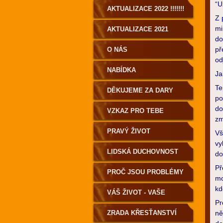
“U
AKTUALIZACE 2022 !!!!!!!
Z 
mi
AKTUALIZACE 2021
do
př
O NÁS
od
NABÍDKA
Ja
Te
DĚKUJEME ZA DARY
po
do
VZKAZ PRO TEBE
zm
PRAVÝ ŽIVOT
Vš
vy
LIDSKÁ DUCHOVNOST
do
Př
PRO POZEMŠŤANY!
PROČ JSOU PROBLÉMY
mo
kd
A NEMOCI?
VÁŠ ŽIVOT - VAŠE
Pr
VOLBA
ZRADA KŘESŤANSTVÍ
ně