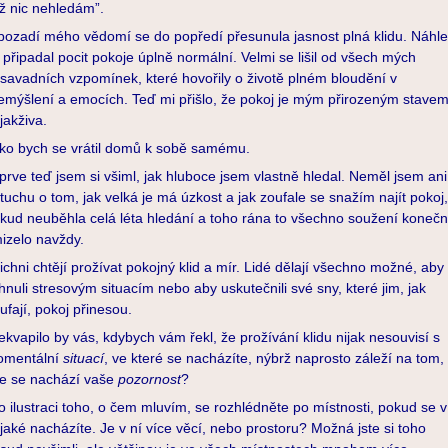
ž nic nehledám”.
pozadí mého vědomí se do popředí přesunula jasnost plná klidu. Náhle
 připadal pocit pokoje úplně normální. Velmi se lišil od všech mých
savadních vzpomínek, které hovořily o životě plném bloudění v
emýšlení a emocích. Teď mi přišlo, že pokoj je mým přirozeným stave
jakživa.
ko bych se vrátil domů k sobě samému.
prve teď jsem si všiml, jak hluboce jsem vlastně hledal. Neměl jsem ani
tuchu o tom, jak velká je má úzkost a jak zoufale se snažím najít pokoj,
kud neuběhla celá léta hledání a toho rána to všechno soužení koneč
izelo navždy.
ichni chtějí prožívat pokojný klid a mír. Lidé dělají všechno možné, aby
hnuli stresovým situacím nebo aby uskutečnili své sny, které jim, jak
ufají, pokoj přinesou.
ekvapilo by vás, kdybych vám řekl, že prožívání klidu nijak nesouvisí s
mentální
situací
, ve které se nacházíte, nýbrž naprosto záleží na tom,
e se nachází vaše
pozornost
?
o ilustraci toho, o čem mluvím, se rozhlédněte po místnosti, pokud se v
jaké nacházíte. Je v ní více věcí, nebo prostoru? Možná jste si toho