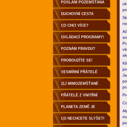
POSLÁNÍ POZEMŠŤANA
uk
uvědomování
po
DUCHOVNÍ CESTA
Sk
ne
POZEMŠŤANA
CO CHCI VÍCE?
Ač
OVLÁDACÍ PROGRAMY!
sn
Pr
POZNÁM PRAVDU?
vš
sk
PROBOUZÍTE SE!
Kl
pr
VESMÍRNÍ PŘÁTELÉ
Ja
po
ZLÍ MIMOZEMŠŤANÉ
pr
Pr
PŘÁTELÉ Z VNITŘNÍ
Co
ZEMĚ
PLANETA ZEMĚ JE
Ab
mu
DUTÁ!
CO NECHCETE SLYŠET!
po