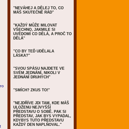
"NEVÁHEJ A DĚLEJ TO, CO
MÁŠ SKUTEČNĚ RÁD"
"KAŽDÝ MŮŽE MILOVAT
VŠECHNO, JAKMILE SI
UVĚDOMÍ CO DĚLÁ, A PROČ TO
DĚLÁ"
"CO BY TEĎ UDĚLALA
LÁSKA?"
"SVOU SPÁSU NAJDETE VE
SVÉM JEDNÁNÍ, NIKOLI V
JEDNÁNÍ DRUHÝCH"
pro
"SMÍCH? ZKUS TO!"
"NEJDŘÍVE JDI TAM, KDE MÁŠ
ULOŽENU NEJVYŠŠÍ
PŘEDSTAVU O SOBĚ. PAK SI
PŘEDSTAV, JAK BYS VYPADAL,
KDYBYS TUTO PŘEDSTAVU
KAŽDÝ DEN NAPLŇOVAL."
t