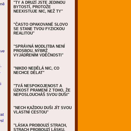
"TY A DRUZÍ JSTE JEDINOU
bně
BYTOSTÍ, PROTOŽE
NEEXISTUJE NIC, NEŽ TY"
"ČASTO OPAKOVANÉ SLOVO
SE STANE TVOU FYZICKOU
REALITOU"
"SPRÁVNÁ MODLITBA NENÍ
 ve
PROSBOU, NÝBRŽ
VYJÁDŘENÍM VDĚČNOSTI"
,
"NIKDO NEDĚLÁ NIC, CO
.
NECHCE DĚLAT"
i
"TVÁ NESPOKOJENOST A
ÚZKOST PRAMENÍ Z TOHO, ŽE
NEPOSLOUCHÁŠ SVOU DUŠI"
"NECH KAŽDOU DUŠI JÍT SVOU
VLASTNÍ CESTOU"
at
sl
"LÁSKA PROBOUZÍ STRACH,
STRACH PROBOUZÍ LÁSKU,