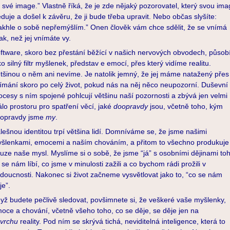
 své image.” Vlastně říká, že je zde nějaký pozorovatel, který svou im
eduje a došel k závěru, že ji bude třeba upravit. Nebo občas slyšíte:
akhle o sobě nepřemýšlím.” Onen člověk vám chce sdělit, že se vnímá
nak, než jej vnímáte vy.
ftware, skoro bez přestání běžící v našich nervových obvodech, působ
ko silný filtr myšlenek, představ e emocí, přes který vidíme realitu.
tšinou o něm ani nevíme. Je natolik jemný, že jej máme natažený přes
ímání skoro po celý život, pokud nás na něj něco neupozorní. Duševní
ocesy s ním spojené pohlcují většinu naší pozornosti a zbývá jen velmi
lo prostoru pro spatření věcí, jaké
doopravdy
jsou, včetně toho, kým
opravdy jsme
my
.
lešnou identitou trpí většina lidí. Domníváme se, že jsme našimi
šlenkami, emocemi a naším chováním, a přitom to všechno produkuje
uze naše mysl. Myslíme si o sobě, že jsme “já” s osobními dějinami to
 se nám líbí, co jsme v minulosti zažili a co bychom rádi prožili v
doucnosti. Nakonec si život začneme vysvětlovat jako to, “co se nám
je”.
yž budete pečlivě sledovat, povšimnete si, že veškeré vaše myšlenky,
oce a chování, včetně všeho toho, co se děje, se děje jen na
vrchu
reality. Pod ním se skrývá tichá, neviditelná inteligence, která to