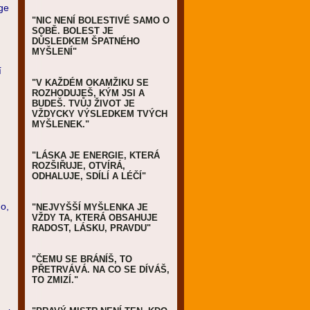
age
"NIC NENÍ BOLESTIVÉ SAMO O
SOBĚ. BOLEST JE
DŮSLEDKEM ŠPATNÉHO
MYŠLENÍ"
í
"V KAŽDÉM OKAMŽIKU SE
ROZHODUJEŠ, KÝM JSI A
BUDEŠ. TVŮJ ŽIVOT JE
VŽDYCKY VÝSLEDKEM TVÝCH
MYŠLENEK."
"LÁSKA JE ENERGIE, KTERÁ
ROZŠIŘUJE, OTVÍRÁ,
ODHALUJE, SDÍLÍ A LÉČÍ"
ho,
"NEJVYŠŠÍ MYŠLENKA JE
VŽDY TA, KTERÁ OBSAHUJE
RADOST, LÁSKU, PRAVDU"
"ČEMU SE BRÁNÍŠ, TO
PŘETRVÁVÁ. NA CO SE DÍVÁŠ,
TO ZMIZÍ."