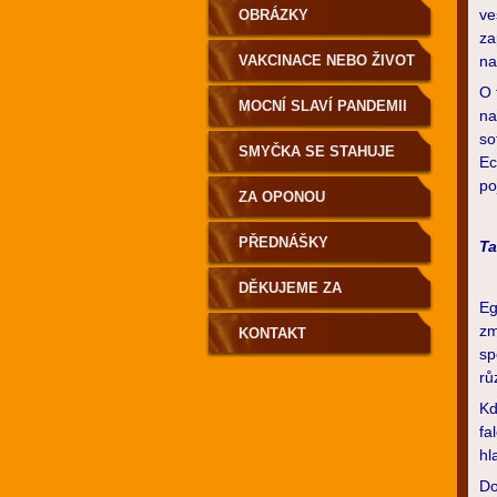
ve
OBRÁZKY
za
VAKCINACE NEBO ŽIVOT
na
O 
MOCNÍ SLAVÍ PANDEMII
na
so
SMYČKA SE STAHUJE
Ec
po
ZA OPONOU
PŘEDNÁŠKY
Ta
DĚKUJEME ZA
Eg
zm
PODPORU
KONTAKT
sp
rů
Kd
fa
hl
Do