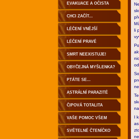
EVAKUACE A OČISTA
Ne
sk
ZEMĚ
CHCI ZAČÍT...
př
Mů
LÉČENÍ VNĚJŠÍ
li
vy
LÉČENÍ PRAVÉ
Po
ak
SMRT NEEXISTUJE!
ni
od
OBYČEJNÁ MYŠLENKA?
So
PTÁTE SE...
pr
ne
ASTRÁLNÍ PARAZITÉ
Te
sk
ČIPOVÁ TOTALITA
na
I 
VAŠE POMOC VŠEM
as
zt
SVĚTELNÉ ČTENÍČKO
ne