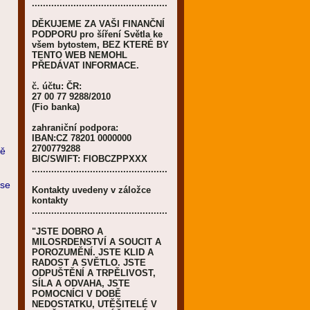
.................................................
DĚKUJEME ZA VAŠI FINANČNÍ
PODPORU pro šíření Světla ke
všem bytostem, BEZ KTERÉ BY
TENTO WEB NEMOHL
PŘEDÁVAT INFORMACE.
m
č. účtu: ČR:
27 00 77 9288/2010
(Fio banka)
zahraniční podpora:
IBAN:CZ 78201 0000000
2700779288
ně
BIC/SWIFT: FIOBCZPPXXX
.................................................
 se
Kontakty uvedeny v záložce
kontakty
.................................................
"JSTE DOBRO A
MILOSRDENSTVÍ A SOUCIT A
POROZUMĚNÍ. JSTE KLID A
RADOST A SVĚTLO. JSTE
ODPUŠTĚNÍ A TRPĚLIVOST,
SÍLA A ODVAHA, JSTE
POMOCNÍCI V DOBĚ
NEDOSTATKU, UTĚŠITELÉ V