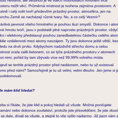
sud nevšimli, ale většinou je ve všech místnostech mnohem více
ostoru nežli věcí. Průměrná místnost je tvořena zejména prostorem. A
astně i celý svět tvoří především prázdný prostor, atmosféra, jen na
vrchu Země se nacházejí různé tvary. No, a co celý Vesmír?
ánlivá pevnost všeho hmotného je pouhou iluzí smyslů. Dokonce i ato
eré hmotu tvoří, jsou v podstatě plné naprosto prázdných prostor, vždyť
dro i elektrony představují pouhou zanedbatelnou částečku celého ato
dále vzdálenosti mezi atomy navzájem. Ty jsou dokonce ještě větší, be
ledu na druh prvku. Kdybychom nadzdvihli střechu domu a celou
stnost zcela zalili betonem, co se týče prázdného prostoru v atomech
zi nimi, pořád by tam zbývalo více než 99,99% volného místa.
jevil se tenhle prázdný prostor před nedávnem, nebo tu už existoval
vno před námi? Samozřejmě je tu už velmi, velmi dlouho. Jen jsme si j
uvědomovali.
e mám klid hledat?
eba si říkáte, že jste klid a pokoj hledali už
všude
. Možná pociťujete
lamání nebo dokonce zoufalství, protože jste přesvědčeni, že jste zkusil
 se dalo, dívali se všude, a stejně to vše vyšlo nadarmo. Již jsem vám 