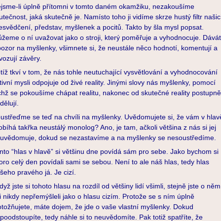
jsme-li úplně přítomni v tomto daném okamžiku, nezakoušíme
utečnost, jaká skutečně je. Namísto toho ji vidíme skrze hustý filtr naši
esvědčení, představ, myšlenek a pocitů. Takto by šla mysl popsat.
žeme o ní uvažovat jako o stroji, který poměřuje a vyhodnocuje. Dávát
 pozor na myšlenky, všimnete si, že neustále něco hodnotí, komentují a
vozují závěry.
tíž tkví v tom, že nás tohle neutuchající vysvětlování a vyhodnocování
tivní mysli odpojuje od živé reality. Jinými slovy nás myšlenky, pomocí
chž se pokoušíme chápat realitu, nakonec od skutečné reality postupně
dělují.
ustřeďme se teď na chvíli na myšlenky. Uvědomujete si, že vám v hlav
obíhá takřka neustálý monolog? Ano, je tam, ačkoli většina z nás si jej
uvědomuje, dokud se nezastavíme a na myšlenky se nesoustředíme.
nto “hlas v hlavě” si většinu dne povídá sám pro sebe. Jako bychom si
oro celý den povídali sami se sebou. Není to ale náš hlas, tedy hlas
šeho pravého já. Je cizí.
když jste si tohoto hlasu na rozdíl od většiny lidí všimli, stejně jste o něm
i nikdy nepřemýšleli jako o hlasu cizím. Protože se s ním úplně
otožňujete, máte dojem, že jde o vaše vlastní myšlenky. Dokud
poodstoupíte, tedy náhle si to neuvědomíte. Pak totiž spatříte, že