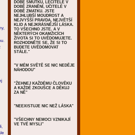
DOBĚ SMUTKU, LÉČITELÉ V
DOBĚ ZRANĚNÍ, UČITELÉ V
DOBĚ ZMATKU. JSTE
NEJHLUBŠÍ MOUDROST A
NEJVYŠŠÍ PRAVDA, NEJVĚTŠÍ
KLID A NEJKRÁSNĚJŠÍ LÁSKA.
my,
TO VŠECHNO JSTE. A V
NĚKTERÝCH OKAMŽICÍCH
ŽIVOTA SI TO UVĚDOMUJETE.
mu.
ROZHODNĚTE SE, ŽE SI TO
z
BUDETE UVĚDOMOVAT
STÁLE."
"V MÉM SVĚTĚ SE NIC NEDĚJE
NÁHODOU"
ej
"ŽEHNEJ KAŽDÉMU ČLOVĚKU
A KAŽDÉ ZKOUŠCE A DĚKUJ
ZA NĚ"
"NEEXISTUJE NIC NEŽ LÁSKA"
"VŠECHNY NEMOCI VZNIKAJÍ
VE TVÉ MYSLI"
i,
ale