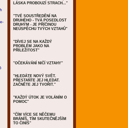
LÁSKA PROBOUZÍ STRACH..."
ch
"TVÉ SOUSTŘEDĚNÍ NA
DRUHÉHO - TVÁ POSEDLOST
e-
DRUHÝM - JE PŘÍČINOU
NEÚSPĚCHU TVÝCH VZTAHŮ"
"DÍVEJ SE NA KAŽDÝ
PROBLÉM JAKO NA
PŘÍLEŽITOST"
"OČEKÁVÁNÍ NIČÍ VZTAHY"
ě
"HLEDÁTE NOVÝ SVĚT.
PŘESTAŇTE JEJ HLEDAT.
ZAČNĚTE JEJ TVOŘIT."
"KAŽDÝ ÚTOK JE VOLÁNÍM O
POMOC"
"ČÍM VÍCE SE NĚČEMU
BRÁNÍŠ, TÍM SKUTEČNĚJŠÍM
TO ČINÍŠ"