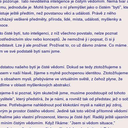
e pozoruje. Tato neviditelná inteligence je čistým vědomím. Nemá tvar 
rmu, jednoduše
je
. Mohli bychom o ní přemýšlet jako o čistém “bytí”, kt
istuje ještě předtím, než povstanou věci a události. Právě z něho
cházejí veškeré předměty, příroda, lidé, místa, události, myšlenky a
oce.
to čisté bytí, tuto inteligenci, z níž všechno povstalo, nelze poznat
ostřednictvím slov nebo konceptů. Je nemožné ji i popsat, či si ji
edstavit. Lze ji ale
prožívat
. Prožívat to, co už dávno známe. Co máme.
m ve své podstatě bytí sami jsme.
dstatou našeho bytí je čisté vědomí. Dokud se tedy ztotožňujeme s
asem v naší hlavě, žijeme s mylně pochopenou identitou. Ztotožňujeme-
 s obsahem mysli, přebýváme ve virtuálním světě, z čehož plyne, že
dlíme v oblasti myšlenkových abstrakcí.
ejeme-li si poznat, kým skutečně jsme, musíme poodstoupit od tohoto
yslitele”, který předstírá, že je námi, a rovněž tak od představ, jež o so
me. Potřebujeme nahlédnout pod klokotání mysli a nalézt její zdroj,
erým je prostor čistého vědomí. Jedině tak toto věčně přítomné vědomí
halíme jako vlastní přirozenost, kterou je čisté
bytí
. Raději ještě ujasní
 míním čistým vědomím. Když říkáme: “Jsem si vědom situace,”