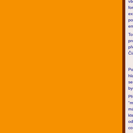
vš
fo
ex
po
em
To
pr
př
Čí
Po
hl
se
by
Př
“m
má
kt
od
co