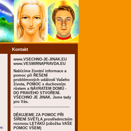
Kontakt
www.VSECHNO-JE-JINAK.EU
.
www.VESMIRNAPRAVDA.EU
Nabízíme životní informace a
pomoc při ŘEŠENÍ
problémových událostí Vašeho
života, POMOC s duchovním
růstem a NÁVRATEM DOMŮ -
DO PRAVÉHO STVOŘENÍ.
VŠECHNO JE JINAK. Jsme tady
pro Vás.
................................................
DĚKUJEME ZA POMOC PŘI
ŠÍŘENÍ SVĚTLA prostřednictvím
roznosu LETÁKŮ (záložka VAŠE
e:
POMOC VŠEM)