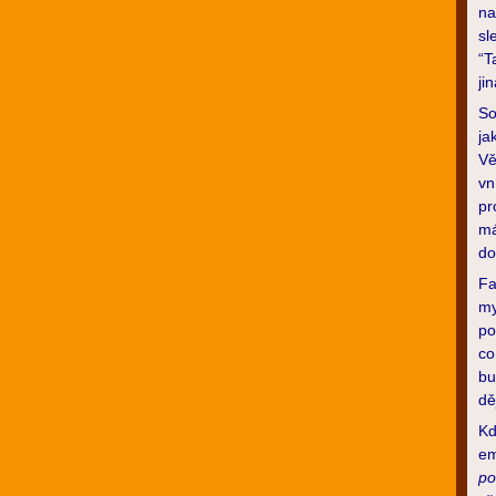
na
sl
“T
ji
So
ja
Vě
vn
pr
má
do
Fa
my
po
co
bu
dě
Kd
em
po