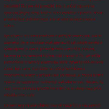
nestabilní fází paměti pokaždé, kdy je určitá vzpomínka
vyvolána, jinými slovy, když si něco vyvoláme z paměti, znovu
probíhá fáze změnitelnosti, a to se děje po čase znovu a
znovu.
Vytvoříme-li si vlastní totožnost z určitých vzpomínek, pak to
znamená, že je neustále vytahujeme z dlouhodobé paměti a
vystavujeme je našim přesvědčením a vzorcům chování,
kterými se momentálně řídíme. Náš mentální filtr tak může
pozměňovat zrovna ty vzpomínky, které vytvářejí náš obrázek
o tom, kým jsme. A protože se naše přesvědčení a
emocionální reakce v průběhu let přestavují, je docela klidně
možné, že vzpomínky, na kterých zakládáme naši identitu, již
mají jen velmi málo společného s tím, co se doopravdy před
několika roky stalo.
Co nám tedy nějaká událost vlastně může říci o nás samých,