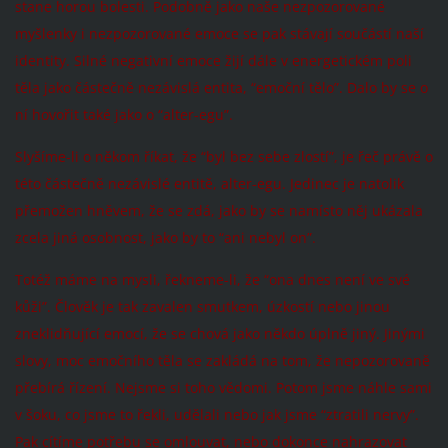
stane horou bolesti. Podobně jako naše nezpozorované
myšlenky i nezpozorované emoce se pak stávají součástí naší
identity. Silné negativní emoce žijí dále v energetickém poli
těla jako částečně nezávislá entita, “emoční tělo”. Dalo by se o
ní hovořit také jako o “alter-egu”.
Slyšíme-li o někom říkat, že “byl bez sebe zlostí”, je řeč právě o
této částečně nezávislé entitě, alter-egu. Jedinec je natolik
přemožen hněvem, že se zdá, jako by se namísto něj ukázala
zcela jiná osobnost, jako by to “ani nebyl on”.
Totéž máme na mysli, řekneme-li, že “ona dnes není ve své
kůži”. Člověk je tak zavalen smutkem, úzkostí nebo jinou
zneklidňující emocí, že se chová jako někdo úplně jiný. Jinými
slovy, moc emočního těla se zakládá na tom, že nepozorovaně
přebírá řízení. Nejsme si toho vědomi. Potom jsme náhle sami
v šoku, co jsme to řekli, udělali nebo jak jsme “ztratili nervy”.
Pak cítíme potřebu se omlouvat, nebo dokonce nahrazovat