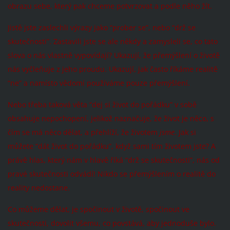
obrazu sebe, který pak chceme potvrzovat a podle něho žít.
Jistě jste zaslechli výrazy jako “prober se”, nebo “drž se
skutečnosti”. Zastavili jste se ale někdy a zamysleli se, co tato
slova o nás vlastně vypovídají? Ukazují, že přemýšlení o životě
nás vyčleňuje z jeho proudu. Ukazují, jak často říkáme realitě
“ne” a namísto vědomí používáme pouze přemýšlení.
Nebo třeba taková věta “dej si život do pořádku” v sobě
obsahuje nepochopení, jelikož naznačuje, že život je něco, s
čím se má něco dělat, a přehlíží, že životem
jsme
. Jak si
můžete “dát život do pořádku”, když sami tím životem jste? A
právě hlas, který nám v hlavě říká “drž se skutečnosti”, nás od
pravé skutečnosti odvádí! Nikdo se přemýšlením o realitě do
reality nedostane.
Co můžeme dělat, je spočinout v životě, spočinout ve
skutečnosti, dovolit všemu, co povstává, aby jednoduše bylo.