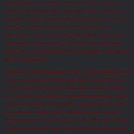
Nicméně pocit, že “musíme mít pravdu”, který se v těchto
situacích dostavuje, je jednoduše emoční tělo, prolínající se
do našich myšlenek, aby způsobovalo více bolesti, na níž by
se přiživilo a mohlo pokračovat dále. Všimněte si, jak
podrobnosti “co kdo dělal” ztratí na důležitosti, když emoční
tělo ustoupí. Samotná situace se přitom třeba vůbec nijak
nezměnila, avšak chuť emočního těla na negativní energii byla
dočasně uspokojena.
Kdykoli nás emoční tělo zavalí, v jistém smyslu prožíváme naši
poraněnou minulost. Výhled máme zakrytý hustým filtrem a
nejsme schopni vnímat sebe i druhé jasně. V tomto hluboce
pozměněném stavu začneme negativitu vyžadovat a z utrpení
pociťujeme jisté potěšení. Jakmile je zásobník emočního těla
zase naplněn, odejde zpět do podpalubí, čekajíc na další
příležitost, kdy se bude moci opět cítit uražené nebo zraněné,
a bude se moci tudíž znovu napást a udržovat svou existenci.