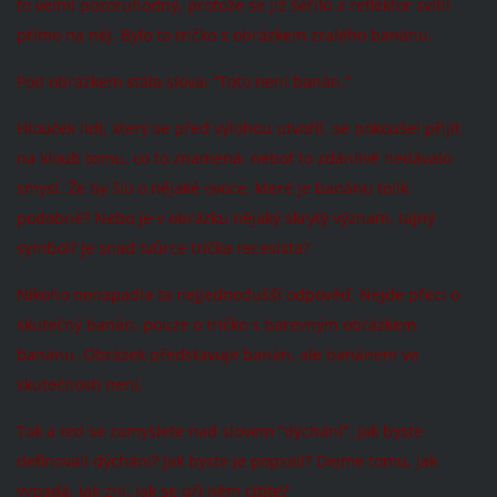
to velmi pozoruhodný, protože se již šeřilo a reflektor svítil
přímo na něj. Bylo to tričko s obrázkem zralého banánu.
Pod obrázkem stála slova: “Toto není banán.”
Hlouček lidí, který se před výlohou utvořil, se pokoušel přijít
na kloub tomu, co to znamená, neboť to zdánlivě nedávalo
smysl. Že by šlo o nějaké ovoce, které je banánu tolik
podobné? Nebo je v obrázku nějaký skrytý význam, tajný
symbol? Je snad tvůrce trička recesista?
Nikoho nenapadla ta nejjednodušší odpověď. Nejde přeci o
skutečný banán, pouze o tričko s barevným obrázkem
banánu. Obrázek představuje banán, ale banánem ve
skutečnosti není.
Tak a teď se zamyslete nad slovem “dýchání”. Jak byste
definovali dýchání? Jak byste je popsali? Dejme tomu, jak
vypadá, jak zní, jak se při něm cítíte?