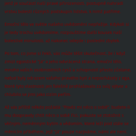
jenž je součástí naší pravé přirozenosti, postupně nahradí
vrstvu bolesti různých podskupin lidstva, k nimž patříme.
Emoční tělo ve světle našeho uvědomění nepřežije. Kdykoli si
je tedy trochu uvědomíme, rozpouštíme další kousek naší
bolestivé minulosti, až nakonec odejde i poslední zbytek.
Po tom, co jsme si řekli, vás může těšit skutečnost, že i když
zmizí egoistické “já” a jeho odvrácená strana, emoční tělo,
mnoho vašich osobnostních rysů a schopností přesto zůstane,
neboť byly odrazem vašeho pravého bytí a nepocházely z ega,
které tyto vlastnosti jen falešně prohlašovalo za svůj výtvor a
chlubilo se jimi jako cizím peřím.
Až vás příště někdo požádá: “Pověz mi něco o sobě”, budete-li
mu doopravdy chtít něco o sobě říci, pokuste se ztotožnit s
věčným, neměnným bytím a vědomím, které leží pod stále se
měnícím příběhem, jejž “já” pouze nazýváme, námi ale není.