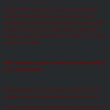
Podobně většina uvažuje o míru pouze jako o abstraktním
konceptu. Mají
představu
klidu a míru. Jenomže ta je od
opravdového prožívání pokoje velmi daleko. Virtuální obrázky
naší mysli vlastně nemají s realitou vůbec nic společného,
protože ego - falešná představa, kterou o sobě máme - přímé
prožívání míru blokuje.
Také si vzpomínám, že jsem v minulosti zažil pokojné chvilky. Je
to mír, o němž hovoříte?
Bezpochyby každý z nás zažil pokojné okamžiky. Když k nim
ale došlo, nebylo to výsledkem našeho
přemýšlení
o pokoji.
Časem se vzpomínky na chvíle pokoje nahradí stereotypními