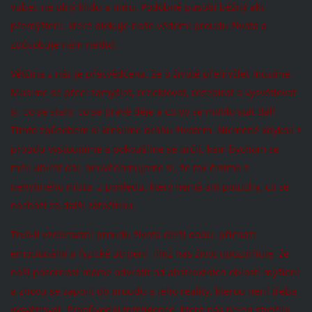
vůbec ne plný klidu a míru. Podobně působí běžný akt
přemýšlení, které blokuje naše vědomí proudu života a
způsobuje nám neklid.
Většina z nás je přesvědčena, že o životě přemýšlet musíme.
Musíme se přeci zamýšlet, reflektovat, rozebírat a vysvětlovat
si, co se stalo, co se právě děje a co by se mohlo stát dál!
Tímto způsobem si kreslíme dráhu životem. Nicméně kdykoli z
proudu vystoupíme a pokoušíme se určit, kam bychom se
měli ubírat dál, neuvědomujeme si, že tak činíme z
nehybného místa, z pohledu, který nemá ani potuchy, co se
nachází za další zátočinou.
Trvá-li vzdorování proudu života delší dobu, přichází
emocionální a fyzické utrpení, jímž nás život upozorňuje, že
naši pozornost máme odvrátit od abstraktních oblastí myšlení
a znovu se zapojit do proudu a jeho reality, kterou není třeba
vysvětlovat. Prapůvodní inteligence, která nás nejen stvořila,