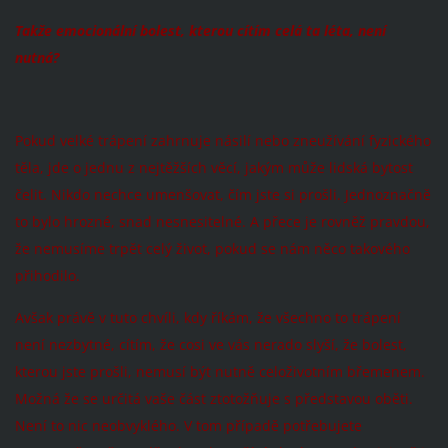
Takže emocionální bolest, kterou cítím celá ta léta, není
nutná?
Pokud velké trápení zahrnuje násilí nebo zneužívání fyzického
těla, jde o jednu z nejtěžších věcí, jakým může lidská bytost
čelit. Nikdo nechce umenšovat, čím jste si prošli. Jednoznačně
to bylo hrozné, snad nesnesitelné. A přece je rovněž pravdou,
že nemusíme trpět celý život, pokud se nám něco takového
přihodilo.
Avšak právě v tuto chvíli, kdy říkám, že všechno to trápení
není nezbytné, cítím, že cosi ve vás nerado slyší, že bolest,
kterou jste prošli, nemusí být nutně celoživotním břemenem.
Možná že se určitá vaše část ztotožňuje s představou oběti.
Není to nic neobvyklého. V tom případě potřebujete