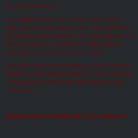
hůře vidět, když dítě pláče.
Podobně jako spící dítě nebo les, i celá příroda dovoluje
pokoji, aby zářil skrze ni, poněvadž ani v ní není žádný odpor
proti proudění života, proti tomu, co
je
. Příroda přebývá plně v
přítomném okamžiku, v realitě samé, protože existuje na
úrovni vědomí, která v sobě nezahrnuje myšlení.
Myšlení náš druh odtahuje od skutečnosti, ven z přítomného
okamžiku, a to často způsobuje odpor proti tomu, co
je
. Právě
tato neschopnost nechat život být vede k narušení našeho
vnímání míru.
Zmínil jste odpor proti proudění života. Jak mu odporujeme?