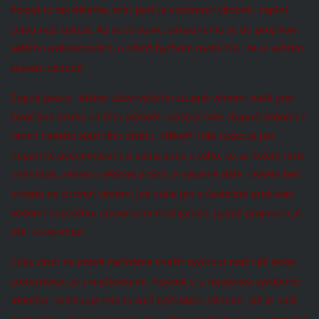
Pokud to tak děláme, mír, jenž je vlastností vědomí, zaplní
celou naši bytost. Až se to stane, přesuneme se do prožívání
většího uvědomování, o němž bychom mohli říci, že je vyšším
stavem vědomí.
Stejně jako si lidstvo užívá vyššího stupně vědomí nežli jiné
živočišné druhy na této planetě, existují také stupně vědomí v
rámci našeho vlastního druhu. Někteří lidé vykazují jen
nepatrné uvědomování si sama sebe a toho, co se kolem nich
odehrává, zatímco vědomí jiných je výrazně dále. Ovšem bez
ohledu na úroveň vědomí jde stále jen o částečné prožívání
vědomí božského, univerzální inteligence, jejímž projevem je
vše, co existuje.
Coby druh se právě začínáme snažit vyvinout nad náš sklon
ztotožňovat se s myšlenkami. Kdykoli si z myšlenek vyrobíme
identitu, zaslepuje nás to vůči božskému vědomí, jež je naší