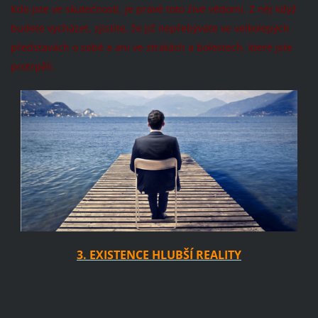
Kdo jste ve skutečnosti, je právě toto živé vědomí. Z něj když
budete vycházet, zjistíte, že již nepřebýváte ve velkolepých
představách o sobě a ani ve ztrátách a bolestech, které jste
protrpěli.
3. EXISTENCE HLUBŠÍ REALITY