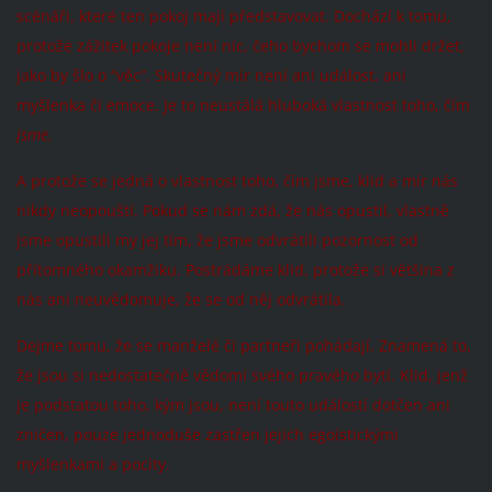
scénáři, které ten pokoj mají představovat. Dochází k tomu,
protože zážitek pokoje není nic, čeho bychom se mohli držet,
jako by šlo o “věc”. Skutečný mír není ani událost, ani
myšlenka či emoce. Je to neustálá hluboká vlastnost toho, čím
jsme.
A protože se jedná o vlastnost toho, čím jsme, klid a mír nás
nikdy neopouští. Pokud se nám zdá, že nás opustil, vlastně
jsme opustili my jej tím, že jsme odvrátili pozornost od
přítomného okamžiku. Postrádáme klid, protože si většina z
nás ani neuvědomuje, že se od něj odvrátila.
Dejme tomu, že se manželé či partneři pohádají. Znamená to,
že jsou si nedostatečně vědomi svého pravého bytí. Klid, jenž
je podstatou toho, kým jsou, není touto událostí dotčen ani
zničen, pouze jednoduše zastřen jejich egoistickými
myšlenkami a pocity.