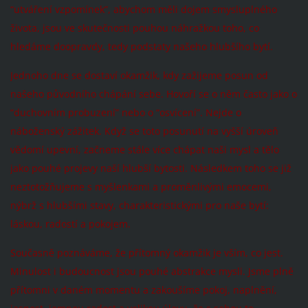
“utváření vzpomínek”, abychom měli dojem smysluplného
života, jsou ve skutečnosti pouhou náhražkou toho, co
hledáme doopravdy, tedy podstaty našeho hlubšího bytí.
Jednoho dne se dostaví okamžik, kdy zažijeme posun od
našeho původního chápání sebe. Hovoří se o něm často jako o
“duchovním probuzení” nebo o “osvícení”. Nejde o
náboženský zážitek. Když se toto posunutí na vyšší úroveň
vědomí upevní, začneme stále více chápat naši mysl a tělo
jako pouhé projevy naší hlubší bytosti. Následkem toho se již
neztotožňujeme s myšlenkami a proměnlivými emocemi,
nýbrž s hlubšími stavy, charakteristickými pro naše bytí:
láskou, radostí a pokojem.
Současně poznáváme, že přítomný okamžik je vším, co jest.
Minulost i budoucnost jsou pouhé abstrakce mysli. Jsme plně
přítomni v daném momentu a zakoušíme pokoj, naplnění,