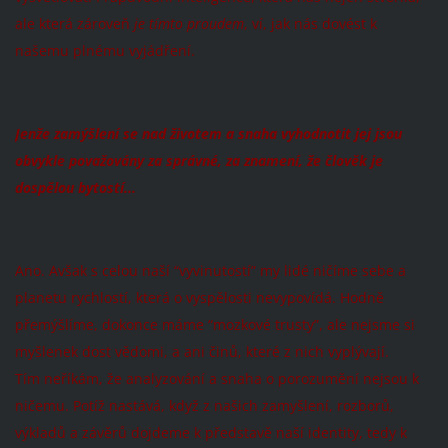
ale která zároveň
je tímto proudem
, ví, jak nás dovést k
našemu plnému vyjádření.
Jenže zamýšlení se nad životem a snaha vyhodnotit jej jsou
obvykle považovány za správné, za znamení, že člověk je
dospělou bytostí...
Ano. Avšak s celou naší “vyvinutostí” my lidé ničíme sebe a
planetu rychlostí, která o vyspělosti nevypovídá. Hodně
přemýšlíme, dokonce máme “mozkové trusty”, ale nejsme si
myšlenek dost vědomi, a ani činů, které z nich vyplývají.
Tím neříkám, že analyzování a snaha o porozumění nejsou k
ničemu. Potíž nastává, když z našich zamyšlení, rozborů,
výkladů a závěrů dojdeme k představě naší identity, tedy k