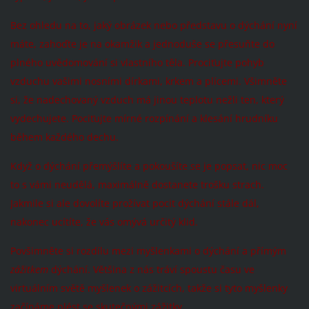
Bez ohledu na to, jaký obrázek nebo představu o dýchání nyní
máte, zahoďte je na okamžik a jednoduše se přesuňte do
plného uvědomování si vlastního těla. Prociťujte pohyb
vzduchu vašimi nosními dírkami, krkem a plícemi. Všimněte
si, že nadechovaný vzduch má jinou teplotu nežli ten, který
vydechujete. Pociťujte mírné rozpínání a klesání hrudníku
během každého dechu.
Když o dýchání přemýšlíte a pokoušíte se je popsat, nic moc
to s vámi neudělá, maximálně dostanete trošku strach.
Jakmile si ale dovolíte prožívat pocit dýchání stále dál,
nakonec ucítíte, že vás omývá určitý klid.
Povšimněte si rozdílu mezi myšlenkami o dýchání a přímým
zážitkem
dýchání. Většina z nás tráví spoustu času ve
virtuálním světě myšlenek o zážitcích, takže si tyto myšlenky
začínáme plést se skutečnými zážitky.