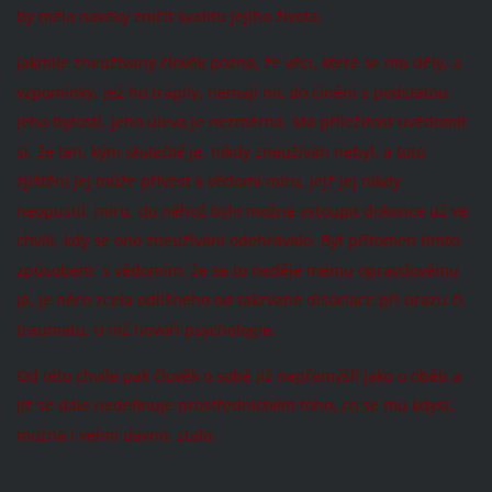
by měla navěky zničit kvalitu jejího života.
Jakmile zneužívaný člověk pozná, že věci, které se mu děly, a
vzpomínky, jež ho trápily, nemají nic do činění s podstatou
jeho bytosti, jeho úleva je nezměrná. Má příležitost uvědomit
si, že ten, kým
skutečně
je, nikdy zneužíván nebyl, a toto
zjištění jej může přivést k vědomí míru, jejž jej nikdy
neopustil, míru, do něhož bylo možné vstoupit dokonce už ve
chvíli, kdy se ono zneužívání odehrávalo. Být přítomen tímto
způsobem, s vědomím, že se to neděje mému opravdovému
já, je něco zcela odlišného od takzvané disociace při úrazu či
traumatu, o níž hovoří psychologie.
Od této chvíle pak člověk o sobě již nepřemýšlí jako o oběti a
již se dále nedefinuje prostřednictvím toho, co se mu kdysi,
možná i velmi dávno, stalo.