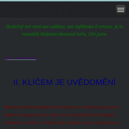
Skutečný mír není ani událost, ani myšlenka či emoce. Je to
neustálá hluboká vlastnost toho, čím jsme.
(zpět: I. Hledání klidu
)
II. KLÍČEM JE UVĚDOMĚNÍ
Během jednoho každoročního festivalu v Montrealu jsem se
setkal se skupinou lidí, kteří se shromáždili před nějakým
krámkem s oděvy. Ve výloze byl vystaven pouze jediný kus, a