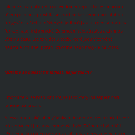
Jakmile stav hlubokého neuvědomění způsobený emočním
tělem pomine, zpravidla se vracíme ke svému normálnímu
fungování, ačkoli u některých jedinců jsou utrpení a porucha
funkce natolik chronické, že emoční tělo zůstává aktivní po
většinu času. Lze to vidět u osob, které jsou víceméně
neustále smutné, pořád úzkostné nebo navyklé na vztek.
Můžeme se bolesti z minulosti nějak zbavit?
Emoční tělo lze rozpustit stejně jako kterýkoli aspekt naší
falešné osobnosti.
Ať vyvstanou jakékoli myšlenky nebo emoce, cesta vpřed vede
přes dovolení jim, aby jednoduše byly. Začneme být bdělí,
věnujeme jim plnou pozornost, ale nijak nereagujeme na to,