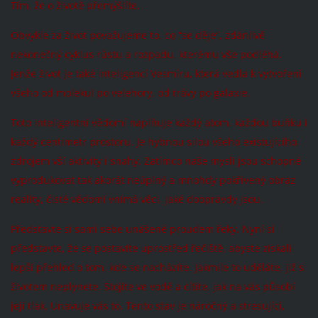
Tím, že o životě přemýšlíte.
Obvykle za život považujeme to, co “se děje”, zdánlivě
nekonečný cyklus růstu a rozpadu, kterému vše podléhá.
Jenže život je také inteligencí Vesmíru, která vedla k vytvoření
všeho od molekul po velehory, od trávy po galaxie.
Toto inteligentní vědomí naplňuje každý atom, každou buňku i
každý centimetr prostoru. Je hybnou silou všeho existujícího,
zdrojem vší aktivity i snahy. Zatímco naše mysli jsou schopné
vyprodukovat tak akorát neúplný a mnohdy pokřivený obraz
reality, čisté vědomí vnímá věci, jaké doopravdy jsou.
Představte si sami sebe unášené proudem řeky. Nyní si
představte, že se postavíte uprostřed řečiště, abyste získali
lepší přehled o tom, kde se nacházíte. Jakmile to uděláte, již s
životem neplynete. Stojíte ve vodě a cítíte, jak na vás působí
její tlak. Unavuje vás to. Tento stav je náročný a stresující,