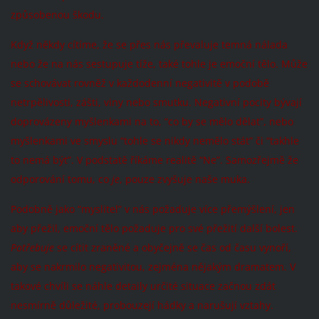
způsobenou škodu.
Když někdy cítíme, že se přes nás převaluje temná nálada
nebo že na nás sestupuje tíže, také tohle je emoční tělo. Může
se schovávat rovněž v každodenní negativitě v podobě
netrpělivosti, zášti, viny nebo smutku. Negativní pocity bývají
doprovázeny myšlenkami na to, “co by se mělo dělat”, nebo
myšlenkami ve smyslu “tohle se nikdy nemělo stát” či “takhle
to nemá být”. V podstatě říkáme realitě “Ne”. Samozřejmě že
odporování tomu, co
je
, pouze zvyšuje naše muka.
Podobně jako “myslitel” v nás požaduje více přemýšlení, jen
aby přežil, emoční tělo požaduje pro své přežití další bolest.
Potřebuje
se cítit zraněné a obyčejně se čas od času vynoří,
aby se nakrmilo negativitou, zejména nějakým dramatem. V
takové chvíli se náhle detaily určité situace začnou zdát
nesmírně důležité, probouzejí hádky a narušují vztahy.