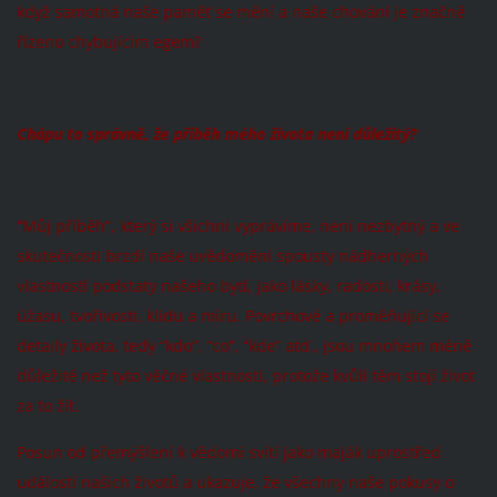
když samotná naše paměť se mění a naše chování je značně
řízeno chybujícím egem?
Chápu to správně, že příběh mého života není důležitý?
“Můj příběh”, který si všichni vyprávíme, není nezbytný a ve
skutečnosti brzdí naše uvědomění spousty nádherných
vlastností podstaty našeho bytí, jako lásky, radosti, krásy,
úžasu, tvořivosti, klidu a míru. Povrchové a proměňující se
detaily života, tedy “kdo”, “co”, “kde” atd., jsou mnohem méně
důležité než tyto věčné vlastnosti, protože kvůli těm stojí život
za to žít.
Posun od přemýšlení k vědomí svítí jako maják uprostřed
událostí našich životů a ukazuje, že všechny naše pokusy o