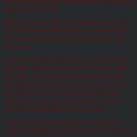
porozumět, v čem váš odpor k prožívání míru a radosti, jenž je
vaším pravým “já”, spočívá.
Děkuji knize Eckharta Tolleho
Moc přítomného okamžiku
, která
se stala katalyzátorem mého probuzení a uvědomění mnoha
věcí, včetně složky osobnosti, již Eckhart nazývá pain-body,
emoční tělo.
Emoční tělo je důvodem, proč jsou mnozí z nás v různé míře
přitahováni myšlenkou, že jsme “zranění”, “zneužití”, “uražení”
nebo “oběť”, a proč tuto identitu vystavujeme našemu okolí
jako nějaké vyznamenání. Tato část naší osobnosti je tvořená
neuvolněnou bolestí z minulosti a obsahuje také vzorce
chování, jichž si často vůbec nejsme vědomi, které nás ale
vtahují do situací vytvářejících další a další bolest.
Pokud emocionální bolest nespatříme, zcela nepřijmeme a
neuvolníme, neodejde pryč, naopak. Hromadí se a nakonec se