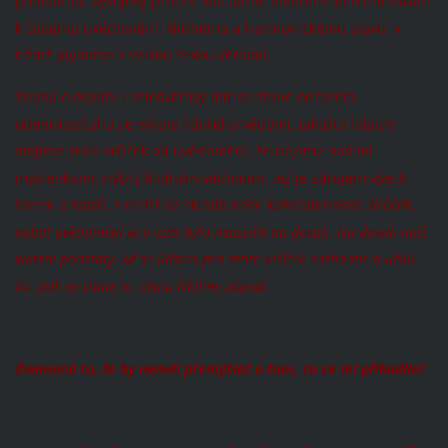
podstatou. Vývojový proces nás táhne směrem od rozumování
k čistému uvědomění, klidnému a harmonickému stavu, v
němž plyneme s velkou řekou vědomí.
Snaha o osobní i celosvětový mír se stane odrazem
odehrávajícího se vývoje lidského vědomí. Jakožto lidstvo
stojíme stále krůček od uvědomění, že nejsme našimi
myšlenkami, nýbrž klidným vědomím, jež je zdrojem všech
forem a tvarů, z nichž se skládá naše každodennost.
Krůček,
neboť uvědomění je a vždy bylo neustále na dosah. Na dosah naší
vlastní podstaty. Až se lidstvo pro tento krůček rozhodne a učiní
ho, pak se stane to, čemu říkáme zázrak.
Znamená to, že by neměl přemýšlet o tom, co se mi přihodilo?