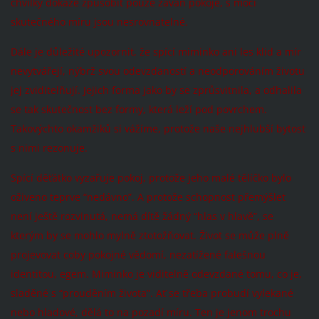
chvilky dokáže způsobit pouze závan pokoje, s mocí
skutečného míru jsou nesrovnatelné.
Dále je důležité upozornit, že spící miminko ani les klid a mír
nevytvářejí, nýbrž svou odevzdaností a neodporováním životu
jej zviditelňují. Jejich forma jako by se zprůsvitnila, a odhalila
se tak skutečnost bez formy, která leží pod povrchem.
Takovýchto okamžiků si vážíme, protože naše nejhlubší bytost
s nimi rezonuje.
Spící děťátko vyzařuje pokoj, protože jeho malé tělíčko bylo
oživeno teprve “nedávno”. A protože schopnost přemýšlet
není ještě rozvinutá, nemá dítě žádný “hlas v hlavě”, se
kterým by se mohlo mylně ztotožňovat. Život se může plně
projevovat coby pokojné vědomí, nezatížené falešnou
identitou, egem. Miminko je viditelně odevzdané tomu, co je,
sladěné s “prouděním života”. Ať se třeba probudí vylekané
nebo hladové, dělá to na pozadí míru. Ten je jenom trochu