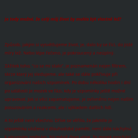
Je tedy možné, že celý můj život by mohla být vlastně lež?
Způsob, jakým si vysvětlujeme život, je, dalo by se říci, do jisté
míry lež. Nebo lépe řečeno, je pokroucený a neúplný.
Zážitek toho, “co se mi stalo”, je poznamenán nejen filtrem,
skrze který jej sledujeme, ale také se dále pokřivuje při
organizování našich vzpomínek. Po dobu několika hodin i dní
po události je mozek ve fázi, kdy je vzpomínky ještě možné
upravovat. Jak si věci zapamatujeme, je ovlivněno nejen naším
posuzováním a reakcemi, ale i výkladem dalších lidí.
A to ještě není všechno. Dříve se věřilo, že jakmile je
vzpomínka uložena v dlouhodobé paměti, není dále náchylná
k výrazným změnám. Nicméně dnes víme, že mozek prochází