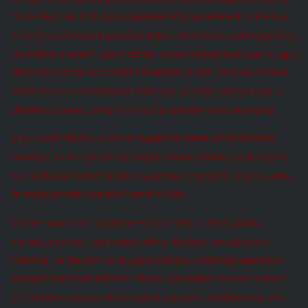
co se děje, ani si to nijak nepokoušíme vysvětlovat. Klíčem je
přenést pozornost k pocitům tlaku, naléhavosti nebo pocitům,
“že máme pravdu”, které cítíme, avšak nedopřávat sluchu egu,
které tyto pocity doprovází historkami o tom, že jsme se stali
obětí. Pozornost věnovaná tělesným pocitům utišuje mysl a
zklidňuje emoce, čímž nás vrací do přítomného okamžiku.
Je tu i další důvod, proč se negativita zdánlivě zčistajasna
vynořuje a uvrhuje na nás nepříjemnou náladu. Jelikož jsme
na nejhlubší rovině všichni vzájemně propojeni, plyne z toho,
že existuje také kolektivní emoční tělo.
Máme skupinové, společné emoční tělo v rámci druhu,
národa, pohlaví, rasy nebo rodiny. Krutost, zneužívání a
zvěrstva, se kterými se skupina setkala, zůstávají vepsány v
energetickém poli každého člena jako bolest. Pokud si jeden
po druhém tuto kolektivní bolest začneme uvědomovat, mír,