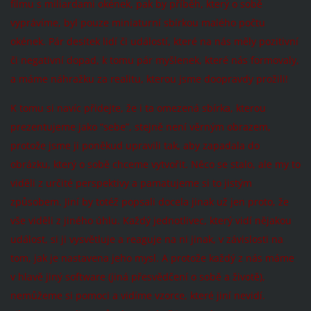
filmu s miliardami okének, pak by příběh, který o sobě
vyprávíme, byl pouze miniaturní sbírkou malého počtu
okének. Pár desítek lidí či událostí, které na nás měly pozitivní
či negativní dopad, k tomu pár myšlenek, které nás formovaly,
a máme náhražku za realitu, kterou jsme doopravdy prožili!
K tomu si navíc přidejte, že i ta omezená sbírka, kterou
prezentujeme jako “sebe”, stejně není věrným obrazem,
protože jsme ji poněkud upravili tak, aby zapadala do
obrázku, který o sobě chceme vytvořit. Něco se stalo, ale my to
viděli z určité perspektivy a pamatujeme si to jistým
způsobem. Jiní by totéž popsali docela jinak už jen proto, že
vše viděli z jiného úhlu. Každý jednotlivec, který vidí nějakou
událost, si ji vysvětluje a reaguje na ni jinak, v závislosti na
tom, jak je nastavena jeho mysl. A protože každý z nás máme
v hlavě jiný software (jiná přesvědčení o sobě a životě),
nemůžeme si pomoci a vidíme vzorce, které jiní nevidí.