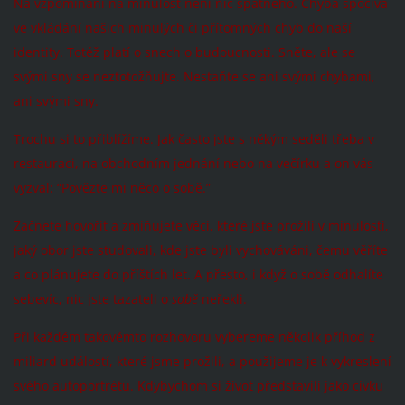
Na vzpomínání na minulost není nic špatného. Chyba spočívá
ve vkládání našich minulých či přítomných chyb do naší
identity. Totéž platí o snech o budoucnosti. Sněte, ale se
svými sny se neztotožňujte. Nestaňte se ani svými chybami,
ani svými sny.
Trochu si to přiblížíme. Jak často jste s někým seděli třeba v
restauraci, na obchodním jednání nebo na večírku a on vás
vyzval: “Povězte mi něco o sobě.”
Začnete hovořit a zmiňujete věci, které jste prožili v minulosti,
jaký obor jste studovali, kde jste byli vychováváni, čemu věříte
a co plánujete do příštích let. A přesto, i když o sobě odhalíte
sebevíc, nic jste tazateli o
sobě
neřekli.
Při každém takovémto rozhovoru vybereme několik příhod z
miliard událostí, které jsme prožili, a použijeme je k vykreslení
svého autoportrétu. Kdybychom si život představili jako cívku