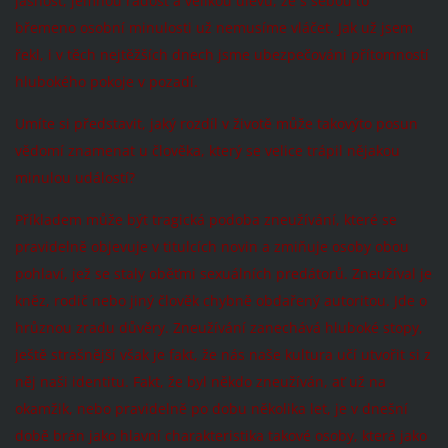
jasnost, jemnou radost a velikou úlevu, že s sebou to
břemeno osobní minulosti už nemusíme vláčet. Jak už jsem
řekl, i v těch nejtěžších dnech jsme ubezpečováni přítomností
hlubokého pokoje v pozadí.
Umíte si představit, jaký rozdíl v životě může takovýto posun
vědomí znamenat u člověka, který se velice trápil nějakou
minulou událostí?
Příkladem může být tragická podoba zneužívání, které se
pravidelně objevuje v titulcích novin a zmiňuje osoby obou
pohlaví, jež se staly oběťmi sexuálních predátorů. Zneužíval je
kněz, rodič nebo jiný člověk chybně obdařený autoritou. Jde o
hrůznou zradu důvěry. Zneužívání zanechává hluboké stopy,
ještě strašnější však je fakt, že nás naše kultura učí utvořit si z
něj naši identitu. Fakt, že byl někdo zneužíván, ať už na
okamžik, nebo pravidelně po dobu několika let, je v dnešní
době brán jako hlavní charakteristika takové osoby, která jako