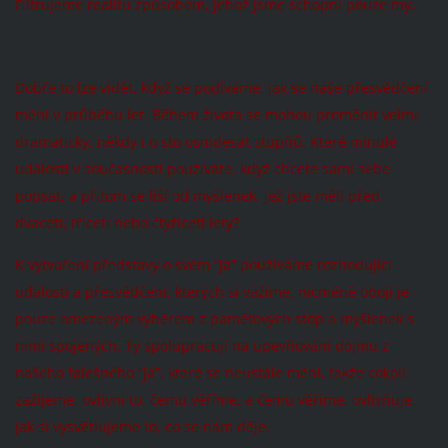
Filtrujeme realitu způsobem, jehož jsme schopni pouze my.
Dobře to lze vidět, když se podíváme, jak se naše přesvědčení
mění v průběhu let. Během života se mohou proměnit velmi
dramaticky, někdy i o sto osmdesát stupňů. Které minulé
události v současnosti používáte, když chcete sami sebe
popsat, a přitom se liší od myšlenek, jež jste měli před
dvaceti, třiceti nebo čtyřiceti lety?
K vytvoření představy o svém “já” používáme rozhodující
události a přesvědčení, kterých si vážíme, nicméně obojí je
pouze omezeným výběrem z paměťových stop a myšlenek s
nimi spojených. Ty spolupracují na upevňování dojmu z
našeho falešného “já”, které se neustále mění, takže cokoli
zažijeme, ovlivní to, čemu věříme, a čemu věříme, ovlivňuje,
jak si vysvětlujeme to, co se nám děje.