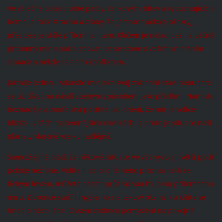
Ve válečné oblasti plné palby, tankových bitev a vybuchujících
bomb je tolik strachu a zloby, že jemnost pokoje překryjí,
přestože je stále přítomna i tam. Klíčem je naladit se na věčně
přítomný mír a pak sledovat, co se stane s vaším vnímáním
situace a někdy i s oním konfliktem.
Jakmile jednou zakusíte mír jako svůj základní stav, nebudete
se už dívat na násilí stejným způsobem jako předtím. Namísto
beznaděje a zoufalství pocítíte uklidnění, že mír je velice
blízko i v těch nejtemnějších chvilkách, a proto je situace naší
planety vlastně vcelku nadějná.
Samozřejmě platí, že některé situace ve vás vyvolají větší pocit
pokoje než jiné. Vidíte-li spící dítě nebo procházíte-li se
tichým lesem, můžete pocítit průzračnou hlubinu přítomného
míru. Dokonce stačí i myšlenka na takový okamžik a cítíte se
hned o něco lépe. Ovšem zatímco pomyšlení na pokojné