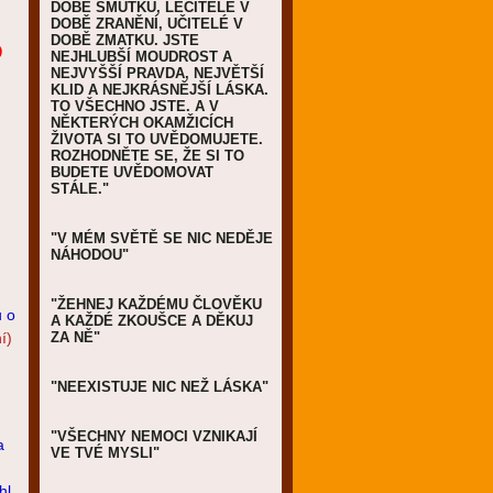
DOBĚ SMUTKU, LÉČITELÉ V
DOBĚ ZRANĚNÍ, UČITELÉ V
DOBĚ ZMATKU. JSTE
O
NEJHLUBŠÍ MOUDROST A
NEJVYŠŠÍ PRAVDA, NEJVĚTŠÍ
KLID A NEJKRÁSNĚJŠÍ LÁSKA.
TO VŠECHNO JSTE. A V
NĚKTERÝCH OKAMŽICÍCH
ŽIVOTA SI TO UVĚDOMUJETE.
ROZHODNĚTE SE, ŽE SI TO
BUDETE UVĚDOMOVAT
STÁLE."
"V MÉM SVĚTĚ SE NIC NEDĚJE
NÁHODOU"
"ŽEHNEJ KAŽDÉMU ČLOVĚKU
u o
A KAŽDÉ ZKOUŠCE A DĚKUJ
í)
ZA NĚ"
"NEEXISTUJE NIC NEŽ LÁSKA"
"VŠECHNY NEMOCI VZNIKAJÍ
a
VE TVÉ MYSLI"
hl