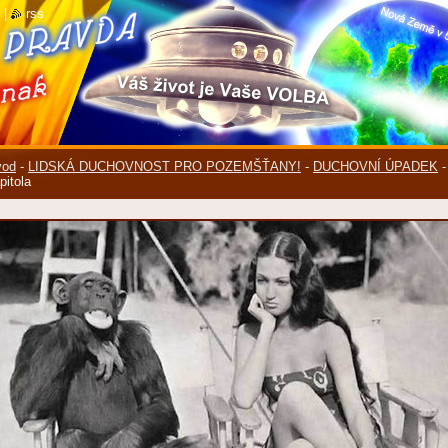
|
rss
vod
-
LIDSKÁ DUCHOVNOST PRO POZEMŠŤANY!
-
DUCHOVNÍ ÚPADEK
pitola