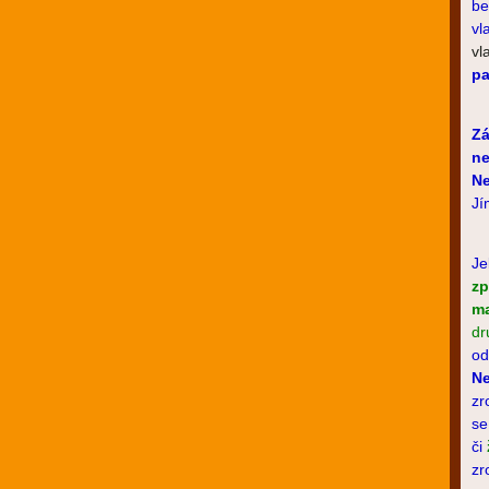
be
vl
vl
pa
Zá
ne
Ne
Jí
Je
zp
ma
dr
od
Ne
zr
se
či
zr