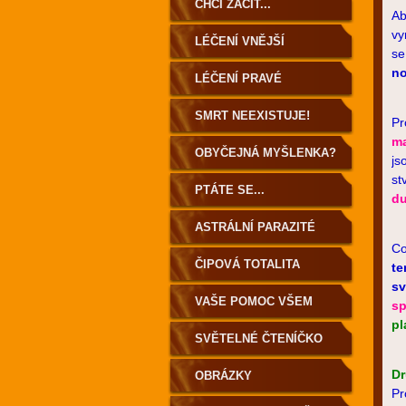
ZEMĚ
CHCI ZAČÍT...
Ab
vy
LÉČENÍ VNĚJŠÍ
s
n
LÉČENÍ PRAVÉ
SMRT NEEXISTUJE!
Pr
ma
OBYČEJNÁ MYŠLENKA?
js
st
PTÁTE SE...
d
ASTRÁLNÍ PARAZITÉ
Co
ČIPOVÁ TOTALITA
te
s
VAŠE POMOC VŠEM
sp
pl
SVĚTELNÉ ČTENÍČKO
Dr
OBRÁZKY
Pr