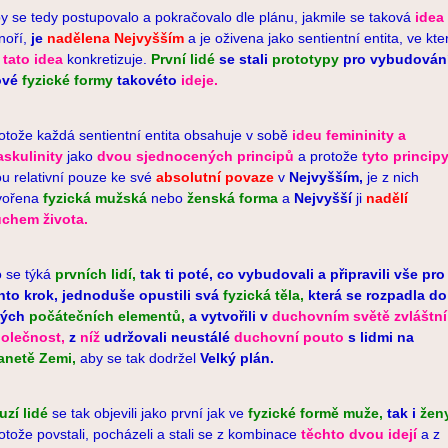
y se tedy postupovalo a pokračovalo dle plánu, jakmile se taková
idea
noří,
je
nadělena
Nejvyšším
a je oživena jako sentientní entita, ve kte
e
tato idea
konkretizuje.
První lidé
se stali
prototypy
pro vybudován
ové
fyzické formy
takovéto
ideje.
otože každá sentientní entita obsahuje v sobě
ideu
femininity a
skulinity
jako
dvou sjednocených principů
a protože
tyto princip
ou relativní pouze ke své
absolutní povaze
v
Nejvyšším,
je z nich
vořena
fyzická mužská
nebo
ženská forma
a
Nejvyšší
ji
nadělí
uchem
života.
 se týká
prvních lidí,
tak ti poté, co vybudovali a připravili vše pro
nto krok, jednoduš
e opustili svá
fyzická těla,
která
se rozpadla do
vých
počátečních elementů,
a vytvořili v
duchovním světě
zvláštní
olečnost,
z
níž
udržovali neustálé
duchovní pouto
s lidmi na
anetě Zemi,
aby se tak dodržel
Velký plán.
uzí lidé
se tak objevili jako první jak ve
fyzické formě muže,
tak i
ženy
otože povstali, pocházeli a stali se z kombinace
těchto dvou
idejí
a z