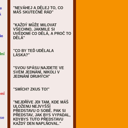
ve
"NEVÁHEJ A DĚLEJ TO, CO
MÁŠ SKUTEČNĚ RÁD"
á
"KAŽDÝ MŮŽE MILOVAT
VŠECHNO, JAKMILE SI
UVĚDOMÍ CO DĚLÁ, A PROČ TO
ic
DĚLÁ"
"CO BY TEĎ UDĚLALA
lní
LÁSKA?"
"SVOU SPÁSU NAJDETE VE
SVÉM JEDNÁNÍ, NIKOLI V
JEDNÁNÍ DRUHÝCH"
"SMÍCH? ZKUS TO!"
ení
"NEJDŘÍVE JDI TAM, KDE MÁŠ
ULOŽENU NEJVYŠŠÍ
PŘEDSTAVU O SOBĚ. PAK SI
PŘEDSTAV, JAK BYS VYPADAL,
 se
KDYBYS TUTO PŘEDSTAVU
KAŽDÝ DEN NAPLŇOVAL."