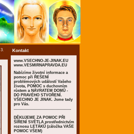
-
3.
Kontakt
www.VSECHNO-JE-JINAK.EU
www.VESMIRNAPRAVDA.EU
Nabízíme životní informace a
pomoc při ŘEŠENÍ
problémových událostí Vašeho
života, POMOC s duchovním
růstem a NÁVRATEM DOMŮ -
DO PRAVÉHO STVOŘENÍ.
VŠECHNO JE JINAK. Jsme tady
pro Vás.
................................................
DĚKUJEME ZA POMOC PŘI
ŠÍŘENÍ SVĚTLA prostřednictvím
roznosu LETÁKŮ (záložka VAŠE
POMOC VŠEM)