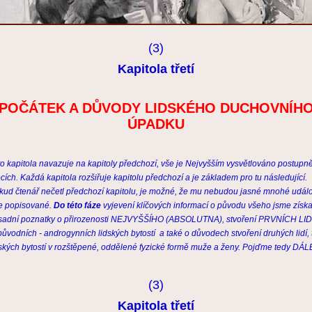
(3)
Kapitola třetí
POČÁTEK A DŮVODY LIDSKÉHO DUCHOVNÍH
ÚPADKU
to kapitola navazuje na kapitoly předchozí, vše je Nejvyšším vysvětlováno postupně
cích. Každá kapitola rozšiřuje kapitolu předchozí a je základem pro tu následující.
kud čtenář nečetl předchozí kapitolu, je možné, že mu nebudou jasné mnohé událo
e popisované.
Do této fáze
vyjevení klíčových informací o původu všeho jsme získa
sadní poznatky o přirozenosti NEJVYŠŠÍHO (ABSOLUTNA), stvoření PRVNÍCH LIDÍ
 původních - androgynních lidských bytostí a také o důvodech stvoření druhých lidí, t
dských bytostí v rozštěpené, oddělené fyzické formě muže a ženy. Pojďme tedy DÁLE
(3)
Kapitola třetí