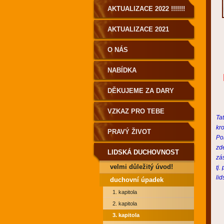
AKTUALIZACE 2022 !!!!!!!
AKTUALIZACE 2021
O NÁS
NABÍDKA
DĚKUJEME ZA DARY
VZKAZ PRO TEBE
Ta
kro
PRAVÝ ŽIVOT
Po
zd
LIDSKÁ DUCHOVNOST
zá
velmi důležitý úvod!
tj.
PRO POZEMŠŤANY!
li
duchovní úpadek
1. kapitola
2. kapitola
3. kapitola