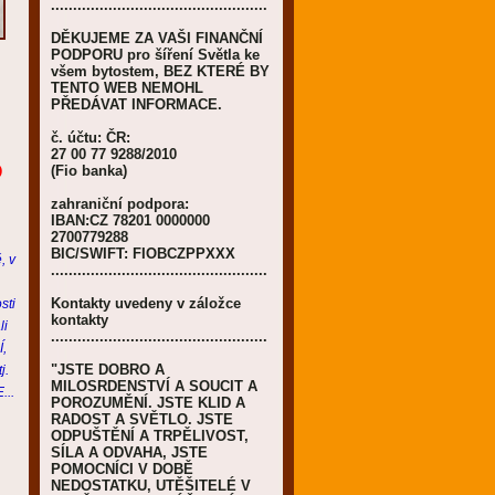
.................................................
DĚKUJEME ZA VAŠI FINANČNÍ
PODPORU pro šíření Světla ke
všem bytostem, BEZ KTERÉ BY
TENTO WEB NEMOHL
PŘEDÁVAT INFORMACE.
č. účtu: ČR:
27 00 77 9288/2010
O
(Fio banka)
zahraniční podpora:
IBAN:CZ 78201 0000000
2700779288
BIC/SWIFT: FIOBCZPPXXX
, v
.................................................
Kontakty uvedeny v záložce
sti
kontakty
li
.................................................
,
"JSTE DOBRO A
j.
MILOSRDENSTVÍ A SOUCIT A
...
POROZUMĚNÍ. JSTE KLID A
RADOST A SVĚTLO. JSTE
ODPUŠTĚNÍ A TRPĚLIVOST,
SÍLA A ODVAHA, JSTE
POMOCNÍCI V DOBĚ
NEDOSTATKU, UTĚŠITELÉ V