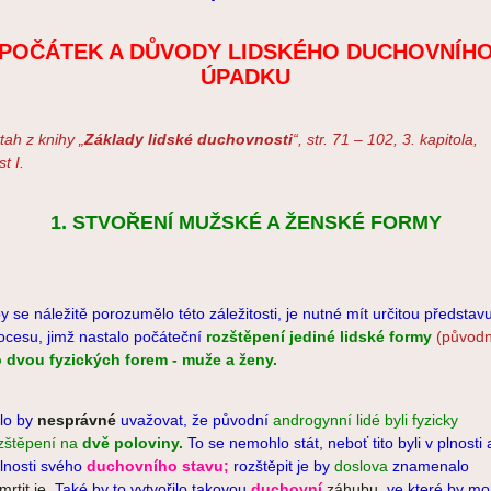
POČÁTEK A DŮVODY LIDSKÉHO DUCHOVNÍH
ÚPADKU
tah z knihy „
Základy lidské duchovnosti
“, str. 71 – 102, 3. kapitola,
st I.
1. STVOŘENÍ MUŽSKÉ A ŽENSKÉ FORMY
y se náležitě porozumělo této záležitosti, je nutné mít určitou představ
ocesu, jimž nastalo počáteční
rozštěpení jediné lidské formy
(původn
 dvou fyzických forem - muže a ženy.
lo by
nesprávné
uvažovat, že původní
androgynní lidé byli fyzicky
zštěpení na
dvě poloviny.
To se nemohlo stát, neboť tito byli v plnosti 
lnosti svého
duchovního stavu;
rozštěpit je by
doslova
znamenalo
mrtit je.
Také by to vytvořilo takovou
duchovní
záhubu,
ve které by mo