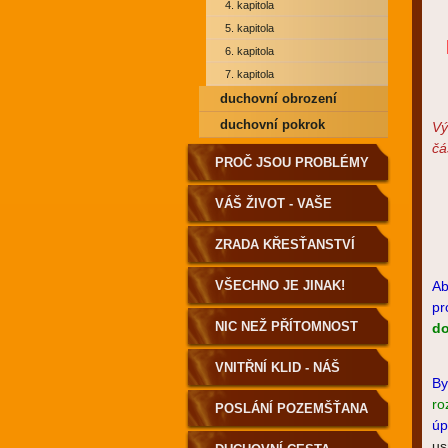
4. kapitola
5. kapitola
6. kapitola
7. kapitola
duchovní obrození
duchovní pokrok
Vý
čá
PROČ JSOU PROBLÉMY
A NEMOCI?
VÁŠ ŽIVOT - VAŠE
VOLBA
ZRADA KŘESŤANSTVÍ
VŠECHNO JE JINAK!
Ab
pr
NIC NEŽ PŘÍTOMNOST
do
VNITŘNÍ KLID - NÁŠ
By
ro
DOMOV
POSLÁNÍ POZEMŠŤANA
úp
us