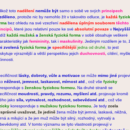
likož toto
nadělení
nemůže být
samo o sobě ve svých
principech
zděleno
, ­protože nic by nemohlo žít v takovéto odluce, je
každá
fyzic
rma
bez ohledu na své vzezření
nadělena úplným souborem
těchto
incipů,
které jsou relativní pouze ke své
absolutní povaze
v
Nejvyšš
díž
každá mužská
a
ženská fyzická forma
v sobě obsahuje veškeré
arakteristiky jak
femininity,
tak i
maskulinity
.
Jediným rozdílem je to, 
mi zvolená
fyzická forma
je
specifičtější
jedna od druhé
, to jest
skytuje výraznější a větší perspektivu jejich
duchovnosti,
cítění, myšl
činnosti.
ecifičnost
lásky, dobroty, vůle a motivace
se může
mimo jiné
projevi
ko
něžnost, jemnost, laskavost, mírnost atd
., což vše
fyzicky
responduje s
ženskou fyzickou formou.
Na druhé straně se
ecifičnost
moudrosti, pravdy, rozumu, myšlení atd.
projevuje kromě
ného jako
síla, vytrvalost, rozhodnost, sebevědomí atd
., což vše
zicky
koresponduje s
mužskou fyzickou formou.
Je tedy
zcela
správné uvažovat, že jedině
žena může být jemná, laskavá, něžná,
rná a milující a že jen muž může být silný, rozhodný, vytrvalý a
bevědomý atd. V tomto významu se tyto vlastnosti projevují v