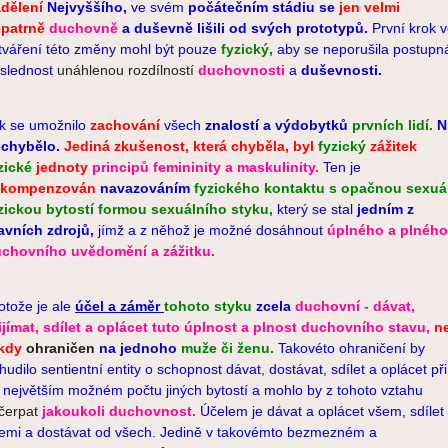
dělení
Nejvyššího,
ve svém
počátečním stádiu se
jen
velmi
patrně
duchovně
a duševně lišili od svých prototypů.
První krok 
tváření této změny mohl být pouze
fyzický,
aby se neporušila postupn
slednost
unáhlenou rozdílností
duchovnosti
a
duševnosti.
k se umožnilo
zachování
všech
znalostí a výdobytků
prvních lidí.
N
chybělo.
Jediná zkušenost, která chybě
la, byl
fyzický
zážitek
zické
jednoty
principů
femininity
a maskulinity.
Ten je
ykompenzován
navazováním
fyzického kontaktu
s opačnou sexuá
zickou bytostí formou sexuálního styku,
který se stal
jedním z
avních zdrojů,
jímž a z něhož je možné dosáhnout
úplného a plného
chovního uvědomění a zážitku.
otože je ale
účel a záměr
tohoto styku
zcela
duchovní
- dávat,
ijímat, sdílet a oplácet tuto úplnost a plnost duchovního stavu,
n
ikdy
ohraničen
na jednoho
muže či ženu.
Takovéto ohraničení by
hudilo sentientní entity o schopnost dávat, dostávat, sdílet a oplácet při
 největším možném počtu jiných bytostí a mohlo by z tohoto vztahu
čerpat
jakoukoli duchovnost.
Účelem je dávat a oplácet všem, sdílet
emi a dostávat od všech. Jedině v takovémto bezmezném a