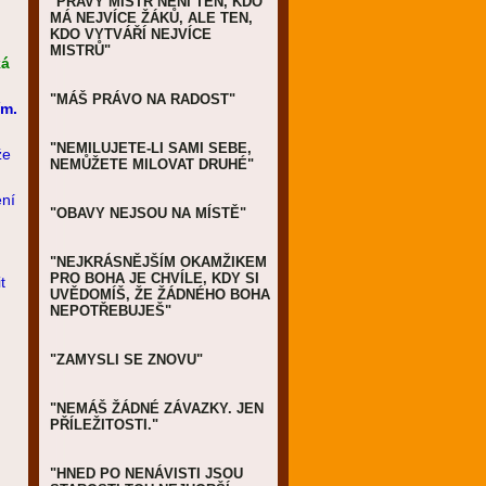
"PRAVÝ MISTR NENÍ TEN, KDO
MÁ NEJVÍCE ŽÁKŮ, ALE TEN,
KDO VYTVÁŘÍ NEJVÍCE
MISTRŮ"
ká
"MÁŠ PRÁVO NA RADOST"
ím.
"NEMILUJETE-LI SAMI SEBE,
že
NEMŮŽETE MILOVAT DRUHÉ"
ení
"OBAVY NEJSOU NA MÍSTĚ"
"NEJKRÁSNĚJŠÍM OKAMŽIKEM
PRO BOHA JE CHVÍLE, KDY SI
t
UVĚDOMÍŠ, ŽE ŽÁDNÉHO BOHA
NEPOTŘEBUJEŠ"
"ZAMYSLI SE ZNOVU"
"NEMÁŠ ŽÁDNÉ ZÁVAZKY. JEN
PŘÍLEŽITOSTI."
"HNED PO NENÁVISTI JSOU