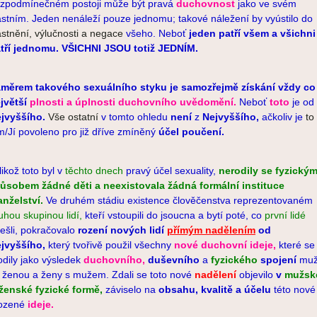
zpodmínečném postoji může být pravá
duchovnost
jako ve svém
astním. Jeden nenáleží pouze jednomu; takové náležení by vyústilo do
astnění, výlučnosti a negace
všeho. Neboť
jeden patří všem a všichni
tří jednomu. VŠICHNI JSOU totiž JEDNÍM.
měrem takového sexuálního styku je samozřejmě získání vždy
co
jvětší
plnosti a úplnosti duchovního uvědomění.
Neboť
toto
je od
jvyššího.
Vše ostatní
v tomto ohledu
není
z
Nejvyššího,
ačkoliv je
to
m/Jí povoleno pro již dříve zmíněný
účel poučení.
likož toto byl v
těchto dnech
pravý účel sexuality,
nerodily se fyzický
ůsobem žádné děti a neexistovala žádná formální instituce
nželství.
Ve druhém stádiu existence člověčenstva reprezentovaném
uhou skupinou lidí,
kteří vstoupili do jsoucna a bytí poté, co
první lidé
ešli, pokračovalo
rození nových lidí
přímým nadělením
od
jvyššího,
který tvořivě použil všechny
nové duchovní ideje,
které se
odily jako výsledek
duchovního,
duševního
a
fyzického
spojení
mu
 ženou a ženy s mužem. Zdali se toto nové
nadělení
objevilo
v
mužsk
ženské fyzické formě,
záviselo na
obsahu, kvalitě a účelu
této nové
ozené
ideje.