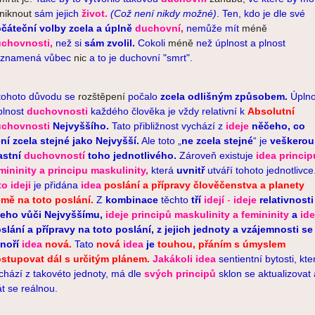
niknout
sám jejich
život.
(Což není nikdy možné)
. Ten, kdo je dle své
čáteční volby
zcela a úplně
duchovní,
nemůže mít
méně
chovnosti,
než si
sám zvolil.
Cokoli
méně
než úplnost a plnost
znamená vůbec
nic
a to je duchovní "smrt".
tohoto důvodu se
rozštěpení
počalo
zcela
odlišným
způsobem.
Úplno
plnost
duchovnosti
každého člověka je vždy relativní k
Absolutní
chovnosti
Nejvyššího.
Tato přibližnost vychází z
ideje
něčeho, co
ní zcela stejné jako
Nejvyšší.
Ale toto „
ne zcela stejné
“ je
veškerou
astní
duchovností
toho jednotlivého.
Zároveň existuje
idea princip
mininity a principu maskulinity,
která
uvnitř
utváří tohoto jednotlivce
to ideji
je přidána
idea
poslání a přípravy člověčenstva a planety
mě na toto poslání.
Z
kombinace
těchto
tří
idejí
-
ideje
relativnosti
eho vůči Nejvyššímu,
ideje
principů
maskulinity
a femininity
a
ide
slání a přípravy na toto poslání, z jejich jednoty a vzájemnosti se
noří
idea
nová.
Tato
nová
idea
je
touhou, přáním s úmyslem
stupovat dál s určitým plánem.
Jakákoli idea
sentientní bytosti, kte
chází z takovéto jednoty, má dle
svých principů
sklon se aktualizovat 
át se reálnou.