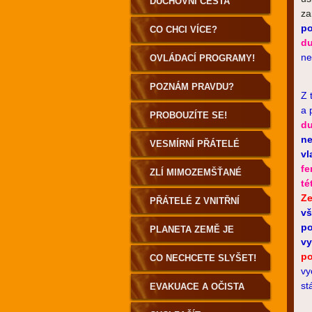
DUCHOVNÍ CESTA
za
po
POZEMŠŤANA
CO CHCI VÍCE?
du
ne
OVLÁDACÍ PROGRAMY!
POZNÁM PRAVDU?
Z 
a 
PROBOUZÍTE SE!
du
ne
VESMÍRNÍ PŘÁTELÉ
vl
fe
ZLÍ MIMOZEMŠŤANÉ
té
Ze
PŘÁTELÉ Z VNITŘNÍ
vš
po
ZEMĚ
PLANETA ZEMĚ JE
vy
po
DUTÁ!
CO NECHCETE SLYŠET!
vy
st
EVAKUACE A OČISTA