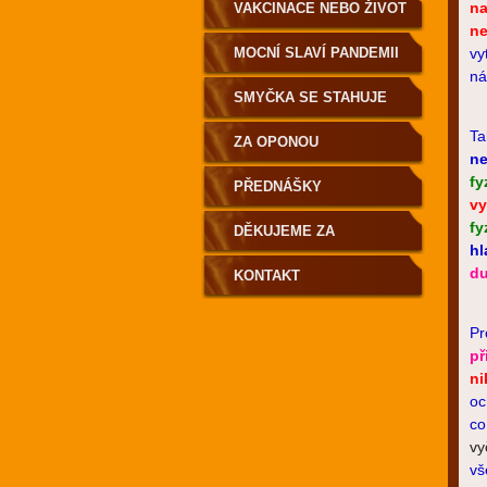
na
VAKCINACE NEBO ŽIVOT
ne
MOCNÍ SLAVÍ PANDEMII
vy
ná
SMYČKA SE STAHUJE
Ta
ZA OPONOU
ne
fy
PŘEDNÁŠKY
v
fy
DĚKUJEME ZA
hl
du
PODPORU
KONTAKT
Pr
př
n
oc
co
vy
vš