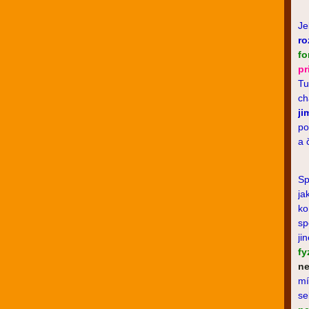
Je
ro
fo
pr
Tu
ch
ji
po
a 
Sp
ja
ko
sp
ji
fy
ne
mí
se