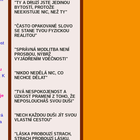
"TY A DRUZÍ JSTE JEDINOU
BYTOSTÍ, PROTOŽE
NEEXISTUJE NIC, NEŽ TY"
"ČASTO OPAKOVANÉ SLOVO
SE STANE TVOU FYZICKOU
REALITOU"
st
"SPRÁVNÁ MODLITBA NENÍ
PROSBOU, NÝBRŽ
VYJÁDŘENÍM VDĚČNOSTI"
u
"NIKDO NEDĚLÁ NIC, CO
. K
NECHCE DĚLAT"
"TVÁ NESPOKOJENOST A
je
ÚZKOST PRAMENÍ Z TOHO, ŽE
NEPOSLOUCHÁŠ SVOU DUŠI"
rá
"NECH KAŽDOU DUŠI JÍT SVOU
VLASTNÍ CESTOU"
a
"LÁSKA PROBOUZÍ STRACH,
STRACH PROBOUZÍ LÁSKU,