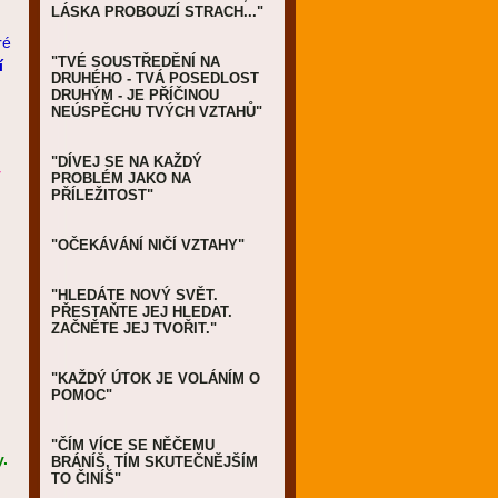
LÁSKA PROBOUZÍ STRACH..."
ré
"TVÉ SOUSTŘEDĚNÍ NA
í
DRUHÉHO - TVÁ POSEDLOST
DRUHÝM - JE PŘÍČINOU
NEÚSPĚCHU TVÝCH VZTAHŮ"
"DÍVEJ SE NA KAŽDÝ
y
PROBLÉM JAKO NA
PŘÍLEŽITOST"
"OČEKÁVÁNÍ NIČÍ VZTAHY"
"HLEDÁTE NOVÝ SVĚT.
PŘESTAŇTE JEJ HLEDAT.
ZAČNĚTE JEJ TVOŘIT."
"KAŽDÝ ÚTOK JE VOLÁNÍM O
POMOC"
"ČÍM VÍCE SE NĚČEMU
.
BRÁNÍŠ, TÍM SKUTEČNĚJŠÍM
TO ČINÍŠ"