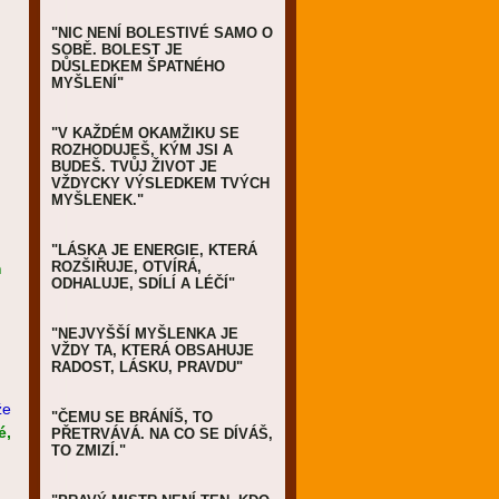
"NIC NENÍ BOLESTIVÉ SAMO O
SOBĚ. BOLEST JE
DŮSLEDKEM ŠPATNÉHO
MYŠLENÍ"
"V KAŽDÉM OKAMŽIKU SE
ROZHODUJEŠ, KÝM JSI A
BUDEŠ. TVŮJ ŽIVOT JE
VŽDYCKY VÝSLEDKEM TVÝCH
MYŠLENEK."
"LÁSKA JE ENERGIE, KTERÁ
ROZŠIŘUJE, OTVÍRÁ,
m
ODHALUJE, SDÍLÍ A LÉČÍ"
"NEJVYŠŠÍ MYŠLENKA JE
VŽDY TA, KTERÁ OBSAHUJE
RADOST, LÁSKU, PRAVDU"
že
"ČEMU SE BRÁNÍŠ, TO
é,
PŘETRVÁVÁ. NA CO SE DÍVÁŠ,
TO ZMIZÍ."