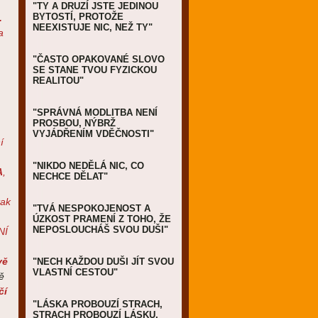
"TY A DRUZÍ JSTE JEDINOU
BYTOSTÍ, PROTOŽE
.
NEEXISTUJE NIC, NEŽ TY"
a
"ČASTO OPAKOVANÉ SLOVO
SE STANE TVOU FYZICKOU
REALITOU"
"SPRÁVNÁ MODLITBA NENÍ
PROSBOU, NÝBRŽ
VYJÁDŘENÍM VDĚČNOSTI"
í
"NIKDO NEDĚLÁ NIC, CO
A
,
NECHCE DĚLAT"
tak
"TVÁ NESPOKOJENOST A
ÚZKOST PRAMENÍ Z TOHO, ŽE
NEPOSLOUCHÁŠ SVOU DUŠI"
NÍ
vě
"NECH KAŽDOU DUŠI JÍT SVOU
VLASTNÍ CESTOU"
ě
čí
"LÁSKA PROBOUZÍ STRACH,
STRACH PROBOUZÍ LÁSKU,