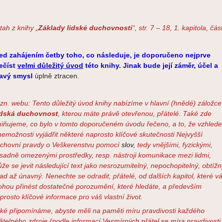
tah z knihy „
Základy lidské duchovnosti
“, str. 7 – 18, 1. kapitola, část
ed zahájením četby toho, co následuje, je doporučeno nejprve
ečíst
velmi důležitý úvod
této knihy. Jinak bude její záměr, účel a
avý smysl
úplně ztracen.
zn. webu: Tento důležitý úvod knihy nabízíme v hlavní (hnědé) záložce
dská duchovnost
, kterou máte právě otevřenou, přátelé. Také zde
iňujeme, co bylo v tomto doporučeném úvodu řečeno, a to, že vzhled
nemožnosti vyjádřit některé naprosto klíčové skutečnosti Nejvyšší
chovní pravdy o Veškerenstvu pomocí
slov,
tedy vnějšími, fyzickými,
sadně omezenými prostředky, resp. nástroji komunikace mezi lidmi,
že se jevit následující text jako nesrozumitelný, nepochopitelný, obtížn
ad až únavný. Nenechte se odradit, přátelé, od dalších kapitol, které 
hou přinést dostatečné porozumění, které hledáte, a především
prosto klíčové informace pro váš vlastní život.
ké připomínáme, abyste měli na paměti míru pravdivosti každého
ětelného zdroje (podle informací Vesmírných přátel se míra pravdivosti