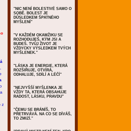
"NIC NENÍ BOLESTIVÉ SAMO O
SOBĚ. BOLEST JE
DŮSLEDKEM ŠPATNÉHO
MYŠLENÍ"
ho
"V KAŽDÉM OKAMŽIKU SE
ROZHODUJEŠ, KÝM JSI A
BUDEŠ. TVŮJ ŽIVOT JE
VŽDYCKY VÝSLEDKEM TVÝCH
MYŠLENEK."
há
"LÁSKA JE ENERGIE, KTERÁ
,
ROZŠIŘUJE, OTVÍRÁ,
e
ODHALUJE, SDÍLÍ A LÉČÍ"
a
o
"NEJVYŠŠÍ MYŠLENKA JE
 a
VŽDY TA, KTERÁ OBSAHUJE
RADOST, LÁSKU, PRAVDU"
e z
"ČEMU SE BRÁNÍŠ, TO
o
PŘETRVÁVÁ. NA CO SE DÍVÁŠ,
TO ZMIZÍ."