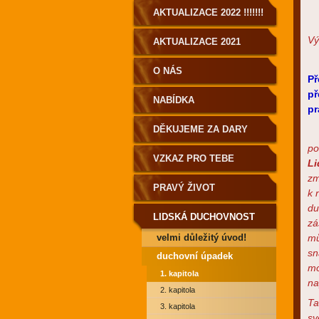
AKTUALIZACE 2022 !!!!!!!
Vý
AKTUALIZACE 2021
O NÁS
Př
př
NABÍDKA
pr
DĚKUJEME ZA DARY
po
VZKAZ PRO TEBE
Li
zm
PRAVÝ ŽIVOT
k 
du
LIDSKÁ DUCHOVNOST
zá
velmi důležitý úvod!
mů
PRO POZEMŠŤANY!
sn
duchovní úpadek
mo
1. kapitola
na
2. kapitola
Ta
3. kapitola
sv