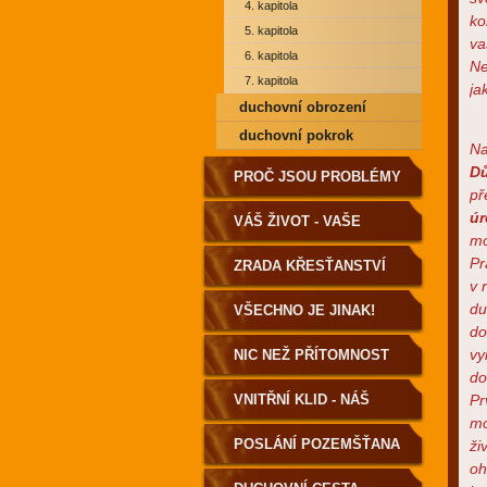
4. kapitola
ko
5. kapitola
va
6. kapitola
Ne
7. kapitola
ja
duchovní obrození
duchovní pokrok
Na
Dů
PROČ JSOU PROBLÉMY
př
ú
A NEMOCI?
VÁŠ ŽIVOT - VAŠE
mo
Pr
VOLBA
ZRADA KŘESŤANSTVÍ
v 
du
VŠECHNO JE JINAK!
do
vy
NIC NEŽ PŘÍTOMNOST
do
VNITŘNÍ KLID - NÁŠ
Pr
mo
DOMOV
POSLÁNÍ POZEMŠŤANA
ži
oh