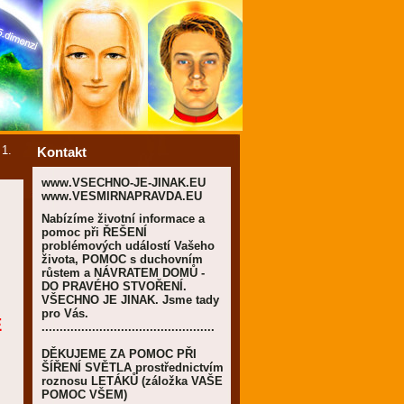
-
1.
Kontakt
www.VSECHNO-JE-JINAK.EU
www.VESMIRNAPRAVDA.EU
Nabízíme životní informace a
pomoc při ŘEŠENÍ
problémových událostí Vašeho
života, POMOC s duchovním
růstem a NÁVRATEM DOMŮ -
DO PRAVÉHO STVOŘENÍ.
VŠECHNO JE JINAK. Jsme tady
pro Vás.
Ě
................................................
DĚKUJEME ZA POMOC PŘI
ŠÍŘENÍ SVĚTLA prostřednictvím
roznosu LETÁKŮ (záložka VAŠE
POMOC VŠEM)