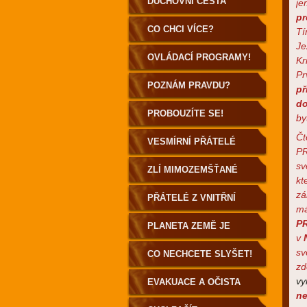
DUCHOVNÍ CESTA
je
p
POZEMŠŤANA
CO CHCI VÍCE?
Tí
Je
OVLÁDACÍ PROGRAMY!
Kr
Pr
POZNÁM PRAVDU?
př
d
PROBOUZÍTE SE!
by
Čt
VESMÍRNÍ PŘÁTELÉ
PR
sv
ZLÍ MIMOZEMŠŤANÉ
kt
zá
PŘÁTELÉ Z VNITŘNÍ
m
P
ZEMĚ
PLANETA ZEMĚ JE
v
sv
DUTÁ!
CO NECHCETE SLYŠET!
zd
vy
EVAKUACE A OČISTA
ne