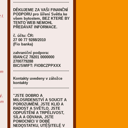
.................................................
DĚKUJEME ZA VAŠI FINANČNÍ
PODPORU pro šíření Světla ke
 I.
všem bytostem, BEZ KTERÉ BY
TENTO WEB NEMOHL
PŘEDÁVAT INFORMACE.
č. účtu: ČR:
27 00 77 9288/2010
(Fio banka)
zahraniční podpora:
IBAN:CZ 78201 0000000
2700779288
BIC/SWIFT: FIOBCZPPXXX
.................................................
em
Kontakty uvedeny v záložce
kontakty
.................................................
ý,
"JSTE DOBRO A
MILOSRDENSTVÍ A SOUCIT A
vám
POROZUMĚNÍ. JSTE KLID A
RADOST A SVĚTLO. JSTE
ODPUŠTĚNÍ A TRPĚLIVOST,
SÍLA A ODVAHA, JSTE
POMOCNÍCI V DOBĚ
NEDOSTATKU, UTĚŠITELÉ V