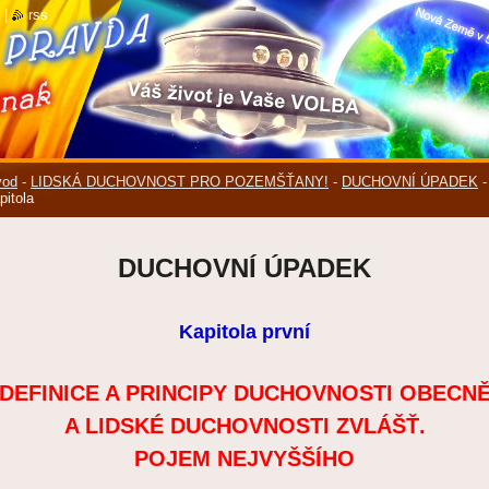
|
rss
vod
-
LIDSKÁ DUCHOVNOST PRO POZEMŠŤANY!
-
DUCHOVNÍ ÚPADEK
pitola
DUCHOVNÍ ÚPADEK
Kapitola první
DEFINICE A PRINCIPY DUCHOVNOSTI OBECN
A LIDSKÉ DUCHOVNOSTI ZVLÁŠŤ.
POJEM NEJVYŠŠÍHO