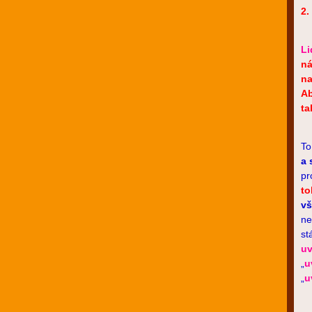
2
L
ná
na
Ab
ta
To
a 
pr
to
vš
ne
st
uv
„
u
„
u