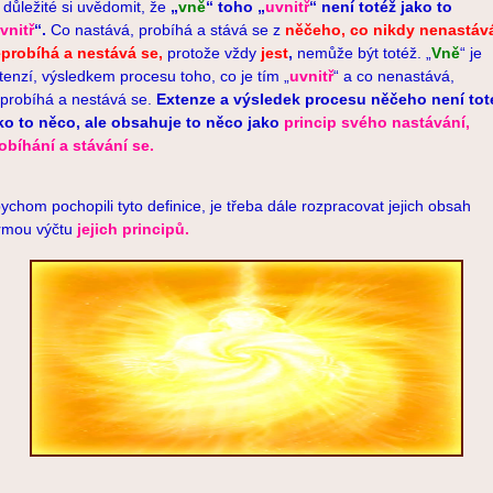
 důležité si uvědomit, že
„
vně
“ toho „
uvnitř
“ není totéž jako to
vnitř
“.
Co nastává, probíhá a stává se z
něčeho, co nikdy nenastáv
probíhá a nestává se,
protože vždy
jest
,
nemůže být totéž. „
V
ně
“ je
tenzí, výsledkem procesu toho, co je tím „
uvnitř
“ a co nenastává,
probíhá a nestává se.
Extenze a výsledek procesu něčeho není tot
ko to něco, ale obsahuje to něco jako
princip svého nastávání,
obíhání a stávání se.
ychom pochopili tyto definice, je třeba dále rozpracovat jejich obsah
rmou výčtu
jejich principů.