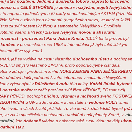
mu)
stav pozitivní.
Jedním z důsledků tohoto naprosto klíčového
rocesu
pro
CELÉ STVOŘENÍ
je
změna
v
nazývání, pojetí Nejvyššího
mto naprosto jedinečným a již nikdy neopakovatelným AKTEM (fúze těl
žíše Krista a všech jeho elementů (negativního stavu, ve kterém Ježíš
istus žil svůj pozemský život) a samotného Nejvyššího - Stvořitele
votního Všeho a Všech) získává
Nejvyšší novou a absolutní
irozenost - přirozenost Pána Ježíše Krista.
(CELÝ tento proces byl
okončen
v pozemském roce 1988 a tato událost již byla také lidským
tostem dříve vyjevena).
enáři, jež se vydává na cestu vlastního
duchovního růstu
a pochopen
AVÉHO smyslu vlastního ŽIVOTA, proto doporučujeme číst další
ětelné zdroje - především knihu
NOVÉ ZJEVENÍ PÁNA JEŽÍŠE KRIST
erá předává další potřebné životní informace v souladu s Nejvyššími
kony vyjevenými v
Důležitém úvodu
této knihy.
Každá lidská bytost
á
neustále
možnost začít prožívat svůj život VĚDOMĚ, POznat svůj
RAVÝ
PŮVOD, pochopit
příčinu, význam
a
možnosti
svého POSTAVE
NEGATIVNÍM
STAVU zde na Zemi a neustále si
vědomě VOLIT
směr
ého života a všech životů příštích. To vše koná každá lidská bytost
prá
e, ve zcela specifickém postavení a umístění naší planety Země, v
zón
místění
, kde
dočasně
vládne a nakonec také svou vládu navždy
ukon
gativní stav.