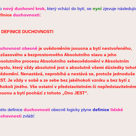
ro
nový duchovní krok,
který vchází do bytí, se
nyní
zjevuje následují
finice
duchovnosti:
. DEFINICE DUCHOVNOSTI
uchovnost obecně
je uvědoměním jsoucna a bytí nestvořeného,
zčasového a bezprostorového Absolutního stavu a jeho
solutního procesu Absolutního sebeuvědomění v Absolutním
yslu, který vždy absolutně jest s absolutně všemi důsledky toho
ědomění. Nenastává, neprobíhá a nestává se, protože jednoduše
ST. Je vždy v sobě a ze sebe bez jakéhokoli vzniku a bez bytí z
hokoli jiného. Vše ostatní v představitelném či nepředstavitelném
oucnu a bytí pochází z tohoto „Ono JEST“.
této definice
duchovnosti
obecně logicky plyne
definice
lidské
chovnosti
zvlášť: