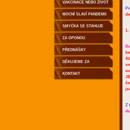
VAKCINACE NEBO ŽIVOT
P
MOCNÍ SLAVÍ PANDEMII
de
SMYČKA SE STAHUJE
1
ZA OPONOU
D
PŘEDNÁŠKY
be
Ab
DĚKUJEME ZA
sm
uv
PODPORU
KONTAKT
JE
če
js
Z 
du