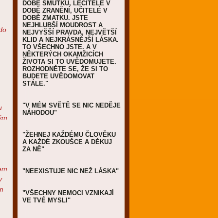
DOBĚ SMUTKU, LÉČITELÉ V
DOBĚ ZRANĚNÍ, UČITELÉ V
DOBĚ ZMATKU. JSTE
NEJHLUBŠÍ MOUDROST A
do
NEJVYŠŠÍ PRAVDA, NEJVĚTŠÍ
KLID A NEJKRÁSNĚJŠÍ LÁSKA.
TO VŠECHNO JSTE. A V
NĚKTERÝCH OKAMŽICÍCH
ŽIVOTA SI TO UVĚDOMUJETE.
ROZHODNĚTE SE, ŽE SI TO
BUDETE UVĚDOMOVAT
STÁLE."
"V MÉM SVĚTĚ SE NIC NEDĚJE
u
NÁHODOU"
ným
"ŽEHNEJ KAŽDÉMU ČLOVĚKU
A KAŽDÉ ZKOUŠCE A DĚKUJ
ZA NĚ"
lem
"NEEXISTUJE NIC NEŽ LÁSKA"
v
m
"VŠECHNY NEMOCI VZNIKAJÍ
VE TVÉ MYSLI"