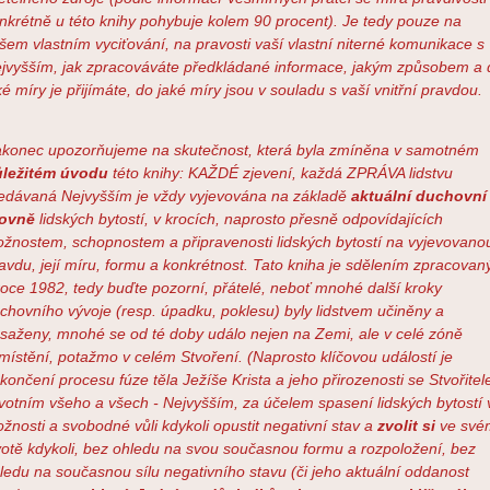
nkrétně u této knihy pohybuje kolem 90 procent). Je tedy pouze na
šem vlastním vyciťování, na pravosti vaší vlastní niterné komunikace s
jvyšším, jak zpracováváte předkládané informace, jakým způsobem a 
ké míry je přijímáte, do jaké míry jsou v souladu s vaší vnitřní pravdou.
konec upozorňujeme na skutečnost, která byla zmíněna v samotném
ležitém úvodu
této knihy: KAŽDÉ zjevení, každá ZPRÁVA lidstvu
edávaná Nejvyšším je vždy vyjevována na základě
aktuální duchovní
rovně
lidských bytostí, v krocích, naprosto přesně odpovídajících
žnostem, schopnostem a připravenosti lidských bytostí na vyjevovano
avdu, její míru, formu a konkrétnost. Tato kniha je sdělením zpracova
roce 1982, tedy buďte pozorní, přátelé, neboť mnohé další kroky
chovního vývoje (resp. úpadku, poklesu) byly lidstvem učiněny a
saženy, mnohé se od té doby událo nejen na Zemi, ale v celé zóně
místění, potažmo v celém Stvoření. (Naprosto klíčovou událostí je
končení procesu fúze těla Ježíše Krista a jeho přirozenosti se Stvořite
votním všeho a všech - Nejvyšším, za účelem spasení lidských bytostí 
žnosti a svobodné vůli kdykoli opustit negativní stav a
zvolit si
ve své
votě kdykoli, bez ohledu na svou současnou formu a rozpoložení, bez
ledu na současnou sílu negativního stavu (či jeho aktuální oddanost