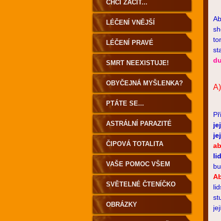
ZEMĚ
CHCI ZAČÍT...
Ab
LÉČENÍ VNĚJŠÍ
sh
to
LÉČENÍ PRAVÉ
st
du
SMRT NEEXISTUJE!
OBYČEJNÁ MYŠLENKA?
A
PTÁTE SE...
Př
ASTRÁLNÍ PARAZITÉ
je
je
ČIPOVÁ TOTALITA
ab
li
VAŠE POMOC VŠEM
bu
Ab
SVĚTELNÉ ČTENÍČKO
li
st
OBRÁZKY
jej