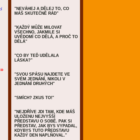
cí
"NEVÁHEJ A DĚLEJ TO, CO
MÁŠ SKUTEČNĚ RÁD"
"KAŽDÝ MŮŽE MILOVAT
VŠECHNO, JAKMILE SI
UVĚDOMÍ CO DĚLÁ, A PROČ TO
DĚLÁ"
"CO BY TEĎ UDĚLALA
LÁSKA?"
to
"SVOU SPÁSU NAJDETE VE
SVÉM JEDNÁNÍ, NIKOLI V
JEDNÁNÍ DRUHÝCH"
"SMÍCH? ZKUS TO!"
"NEJDŘÍVE JDI TAM, KDE MÁŠ
ULOŽENU NEJVYŠŠÍ
PŘEDSTAVU O SOBĚ. PAK SI
PŘEDSTAV, JAK BYS VYPADAL,
KDYBYS TUTO PŘEDSTAVU
KAŽDÝ DEN NAPLŇOVAL."