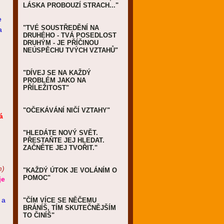
LÁSKA PROBOUZÍ STRACH..."
e
"TVÉ SOUSTŘEDĚNÍ NA
a
DRUHÉHO - TVÁ POSEDLOST
DRUHÝM - JE PŘÍČINOU
NEÚSPĚCHU TVÝCH VZTAHŮ"
"DÍVEJ SE NA KAŽDÝ
PROBLÉM JAKO NA
PŘÍLEŽITOST"
"OČEKÁVÁNÍ NIČÍ VZTAHY"
á
"HLEDÁTE NOVÝ SVĚT.
PŘESTAŇTE JEJ HLEDAT.
ZAČNĚTE JEJ TVOŘIT."
m)
"KAŽDÝ ÚTOK JE VOLÁNÍM O
POMOC"
je
a
"ČÍM VÍCE SE NĚČEMU
BRÁNÍŠ, TÍM SKUTEČNĚJŠÍM
TO ČINÍŠ"