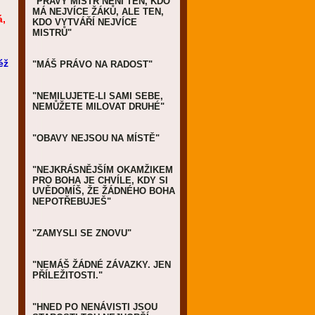
"PRAVÝ MISTR NENÍ TEN, KDO
MÁ NEJVÍCE ŽÁKŮ, ALE TEN,
á,
KDO VYTVÁŘÍ NEJVÍCE
MISTRŮ"
éž
"MÁŠ PRÁVO NA RADOST"
"NEMILUJETE-LI SAMI SEBE,
NEMŮŽETE MILOVAT DRUHÉ"
"OBAVY NEJSOU NA MÍSTĚ"
"NEJKRÁSNĚJŠÍM OKAMŽIKEM
PRO BOHA JE CHVÍLE, KDY SI
UVĚDOMÍŠ, ŽE ŽÁDNÉHO BOHA
NEPOTŘEBUJEŠ"
"ZAMYSLI SE ZNOVU"
"NEMÁŠ ŽÁDNÉ ZÁVAZKY. JEN
PŘÍLEŽITOSTI."
"HNED PO NENÁVISTI JSOU