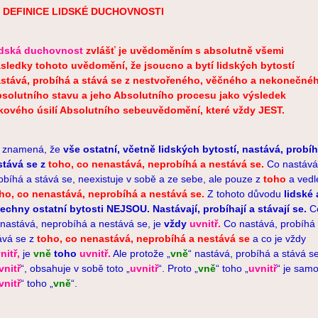
. DEFINICE LIDSKÉ DUCHOVNOSTI
idská duchovnost
zvlášť je uvědoměním s absolutně všemi
sledky tohoto uvědomění, že jsoucno a bytí lidských bytostí
stává, probíhá a stává se z nestvořeného, věčného a nekonečné
solutního stavu a jeho Absolutního procesu jako výsledek
kového úsilí Absolutního sebeuvědomění, které vždy JEST.
 znamená, že
vše ostatní, včetně lidských bytostí, nastává, probí
stává se z
toho, co nenastává, neprobíhá a nestává se.
Co nastává
obíhá a stává se, neexistuje v sobě a ze sebe, ale pouze z
toho
a vedl
ho,
co nenastává, neprobíhá a nestává se.
Z tohoto důvodu
lidské 
echny ostatní bytosti NEJSOU.
Nastávají, probíhají a stávají se.
C
nastává, neprobíhá a nestává se, je
vždy
uvnitř.
Co nastává, probíhá
ává se z
toho, co nenastává, neprobíhá a nestává se
a co je vždy
nitř,
je
vně
toho
uvnitř.
Ale protože „
vně
“ nastává, probíhá a stává s
vnitř
“, obsahuje v sobě toto „
uvnitř
“. Proto „
vně
“ toho „
uvnitř
“ je sam
vnitř
“ toho „
vně
“.