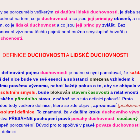
y se porozumělo veškerým
základům lidské duchovnosti,
je třeba s
odnout na tom, co je
duchovnost
a co jsou
její principy
obecně,
a n
m, co je
lidská duchovnost
a co jsou
její principy
zvlášť.
Bez
anovení významu těchto pojmů není možno smysluplně hovořit o
chovnosti.
) DEFINICE
DUCHOVNOSTI
A
LIDSKÉ DUCHOVNOSTI
i
definování pojmu
duchovnosti
je nutno si nyní pamatovat, že
každ
jí definice bude ve své esenci a substanci
omezena
vzhledem k
jímu pravému významu, neboť každý pokus o to, aby se chápala v
solutním smyslu,
bude
blokován
stavem časovosti
a relativnosti
dského
přírodního
stavu,
z něhož
se o tuto definici pokouší. Proto
dou tedy veškeré definice, které se zde objeví,
aproximací
(přiblížení
solutní definice.
To znamená, že v
dalším kroku
duchovního vývo
dstva
PŘESÁHNE pochopení pravé
povahy duchovnosti
současný
upeň porozumění. Důvod pro to spočívá v
pravé
povaze duchovnosti
í definici.