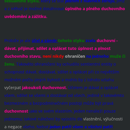
sexuálního styku,
který se stal
jedním z hlavních zdrojů,
jímž
a z něhož je možné dosáhnout
úplného a plného duchovního
uvědomění a zážitku.
Protože je ale
účel a záměr
tohoto styku
zcela
duchovní
-
dávat, přijímat, sdílet a oplácet tuto úplnost a plnost
duchovního stavu,
není nikdy
ohraničen
na jednoho
muže či
ženu.
Takovéto ohraničení by ochudilo sentientní entity o
schopnost dávat, dostávat, sdílet a oplácet při co největším
možném počtu jiných bytostí a mohlo by z tohoto vztahu
vyčerpat
jakoukoli duchovnost.
Účelem je dávat a oplácet
všem, sdílet se všemi a dostávat od všech. Jedině v takovémto
bezmezném a bezpodmínečném postoji může být pravá
duchovnost
jako ve svém vlastním. Jeden nenáleží pouze
jednomu; takové náležení by vyústilo do
vlastnění, výlučnosti
a negace
všeho. Neboť
jeden patří všem a všichni patří