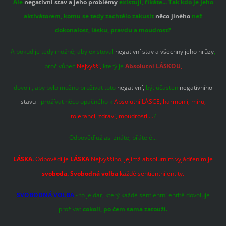
Ale
negativní stav a jeho problémy
existují, říkáte... Tak kdo je jeho
aktivátorem, komu se tedy zachtělo zakusit
něco jiného
než
dokonalost, lásku, pravdu a moudrost?
A pokud je tedy možné, aby existoval
negativní stav a všechny jeho hrůzy
,
proč vůbec
Nejvyšší,
který je
Absolutní LÁSKOU,
dovolil, aby bylo možno prožívat toto
negativní,
být účasten
negativního
stavu
- prožívat něco opačného k
Absolutní LÁSCE, harmonii, míru,
toleranci, zdraví, moudrosti....
?
Odpověď už asi znáte, přátelé...
LÁSKA.
Odpovědí je
LÁSKA
Nejvyššího, jejímž absolutním vyjádřením je
svoboda. Svobodná volba
každé sentientní entity.
SVOBODNÁ VOLBA
- to je dar, který každé sentientní entitě dovoluje
prožívat
cokoli, po čem sama zatouží.