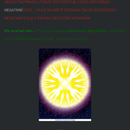
ABSOLUTNÍ PRAVDA. POKUD TEDY EXISTUJE COKOLI OPAČNÉHO -
NEGATIVNÍ
STAV - , PAK JE NA MÍSTĚ POZNÁNÍ, ČÍM VE SKUTEČNOSTI
NEGATIVNÍ STA JE A KÝM BYL SKUTEČNĚ AKTIVOVÁN.
Ale to už asi víte...
(Pro plné pochopení
přirozenosti Nejvyššího
a veškerého
Jeho STVOŘENÍ nabízíme záložku "Lidská duchovnost").