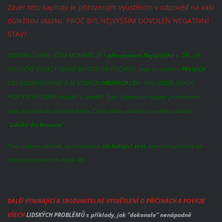
Závěr této kapitoly je přirozeným vyústěním v odpověď na vaši
důležitou otázku: PROČ BYL NEJVYŠŠÍM DOVOLEN NEGATIVNÍ
STAV?
DOPORUČUJEME VŠEM SEZNÁMIT SE S
přirozeností Nejvyššího
a TÍM, JAK
SKUTEČNĚ VZNIKLY LIDSKÉ BYTOSTI OD POČÁTKU, tedy se vznikem
PRVNÍCH
LIDÍ (ANDROGYNOVÉ) A SE VZNIKEM
DRUHÝCH
LIDÍ - tedy ODDĚLENÝCH
FYZICKÝCH FOREM (mužské a ženské). Tyto informace najdete předchozích
dvou kapitolách uvedené knihy. Celou knihu nabízíme rovněž v záložce
"
Lidská duchovnost
".
Poté můžete, přátelé, lépe pochopit
následující text,
který již navazuje na
události stvoření druhých lidí.
DALŠÍ VYNIKAJÍCÍ A SROZUMITELNÉ VYSVĚTLENÍ O PŘÍČINÁCH A POVAZE
VŠECH
LIDSKÝCH PROBLÉMŮ s příklady, jak "dokonale" nenápadně