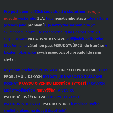
Pro pochopení bližších souvislostí o skutečném
zdroji a
původu
veškerého
ZLA,
tedy
negativního stavu
zde na Zemi
(a všech jeho
problémů
), je nezbytné seznámit se
(ve
skutečnosti "pouze" se rozpomenout)
na události vzniku,
resp. aktivace
NEGATIVNÍHO STAVU
v dějinách veškerého
Stvoření a
na
zákeřnou past PSEUDOTVŮRCŮ, do které se
v
každém okamžiku
svých pseudoživotů pseudolidé sami
chytají.
Abychom pochopili PODSTATU
LIDSKÝCH PROBLÉMŮ,
TEDY
PROBLÉMŮ LIDSKÝCH
BYTOSTÍ, JE NAPROSTO ZÁKLADNÍ
POZNAT
PRAVDU O VZNIKU
LIDSKÝCH BYTOSTÍ
(PRAVÝCH
LIDÍ STVOŘENÝCH
NEJVYŠŠÍM
) A VZNIKU
PSEUDOČLOVĚČENSTVA
(LIDSKÝCH BYTOSTÍ
PSEUDOSTVOŘENÝCH
PSEUDOTVŮRCI
k realizaci svého
smělého plánu na dobytí Stvořitele).