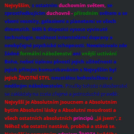
Nejvyšším,
s ostatním
duchovním světem,
se
zprostředkujícím
duchovně -
přírodním
světem
a se
všemi vesmíry, galaxiemi a planetami ve všech
dimenzích. Měli k dispozici vysoce vyvinuté
technologie, možnost interstelární dopravy a
neobyčejné psychické schopnosti. Neexistovalo zde
žádné
formální náboženství
ani
vnější uctívání
Boha, neboť úplnou plností jejich užitečnosti a
jejich přímým komunikováním s Nejvyšším byl
jejich ŽIVOTNÍ STYL
neustálou bohoslužbou a
nedílným náboženstvím.
Poučky tohoto náboženství
se zakládaly na zcela zřejmé a jednoduché pravdě:
Nejvyšší je Absolutním jsoucnem a Absolutním
bytím Absolutní lásky a Absolutní moudrosti a
všech ostatních absolutních
principů
„Já jsem“, z
Něhož vše ostatní nastává, probíhá a stává se.