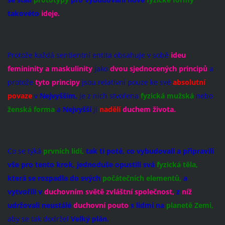
takovéto
ideje.
Protože každá sentientní entita obsahuje v sobě
ideu
femininity a maskulinity
jako
dvou sjednocených principů
a
protože
tyto principy
jsou relativní pouze ke své
absolutní
povaze
v
Nejvyšším,
je z nich stvořena
fyzická mužská
nebo
ženská forma
a
Nejvyšší
ji
nadělí
duchem
života.
Co se týká
prvních lidí,
tak ti poté, co vybudovali a připravili
vše pro tento krok, jednoduš
e opustili svá
fyzická těla,
která
se rozpadla do svých
počátečních elementů,
a
vytvořili v
duchovním světě
zvláštní společnost,
z
níž
udržovali neustálé
duchovní pouto
s lidmi na
planetě Zemi,
aby se tak dodržel
Velký plán.