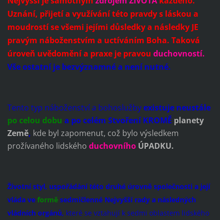
Nejvyšší je samotným
zdrojem
ŽIVOTA
každého.
Uznání, přijetí a využívání této pravdy s láskou a
moudrostí se všemi jejími důsledky a následky JE
pravým náboženstvím a uctíváním Boha. Taková
úroveň uvědomění a praxe je pravou
duchovností.
Vše ostatní je bezvýznamné a není nutné.
Tento typ náboženství a bohoslužby
existuje neustále
po celou dobu
a po celém Stvoření KROMĚ
planety
Země
,
kde byl zapomenut, což bylo výsledkem
prožívaného lidského
duchovního
ÚPADKU.
Životní styl, uspořádání této druhé úrovně společnosti a její
vláda ve
formě
sedmičlenné Nejvyšší rady a následných
vládních orgánů,
které se vztahují k sedmi oblastem lidského