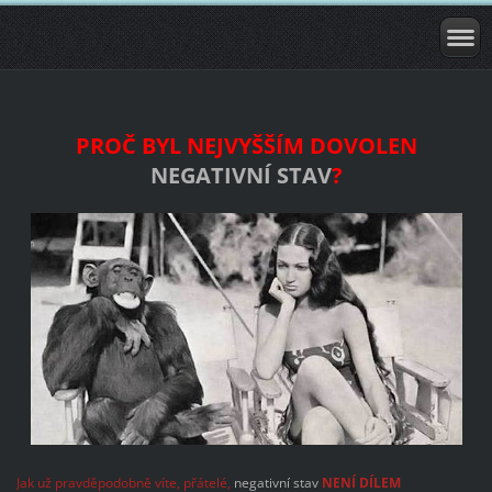
PROČ BYL NEJVYŠŠÍM DOVOLEN
NEGATIVNÍ STAV
?
Jak už pravděpodobně víte, přátelé,
negativní stav
NENÍ DÍLEM