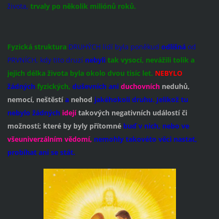
života,
trvaly po
několik miliónů roků.
Fyzická struktura
DRUHÝCH lidí byla poněkud
odlišná
od
PRVNÍCH, kdy tito druzí
nebyli
tak vysocí, nevážili tolik a
jejich délka života byla okolo dvou tisíc let.
NEBYLO
žádných
fyzických,
duševních ani
duchovních
neduhů,
nemocí, neštěstí
a
nehod
jakéhokoli druhu.
Jelikož tu
nebylo žádných
idejí
takových negativních událostí či
možností;
které by byly
přítomné
buď v nich, nebo ve
všeuniverzálním
vědomí,
nemohly takovéto věci nastat,
probíhat ani se stát.