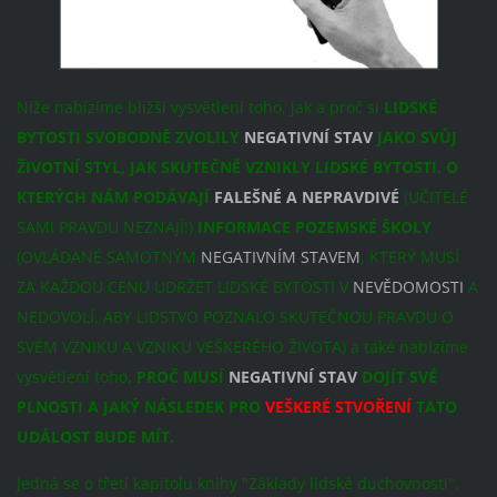
Níže nabízíme bližší vysvětlení toho, jak a proč si
LIDSKÉ
BYTOSTI SVOBODNĚ ZVOLILY
NEGATIVNÍ STAV
JAKO SVŮJ
ŽIVOTNÍ STYL, JAK SKUTEČNĚ VZNIKLY LIDSKÉ BYTOSTI, O
KTERÝCH NÁM PODÁVAJÍ
FALEŠNÉ A NEPRAVDIVÉ
(UČITELÉ
SAMI PRAVDU NEZNAJÍ!)
INFORMACE POZEMSKÉ ŠKOLY
(OVLÁDANÉ SAMOTNÝM
NEGATIVNÍM STAVEM
, KTERÝ MUSÍ
ZA KAŽDOU CENU UDRŽET LIDSKÉ BYTOSTI V
NEVĚDOMOSTI
A
NEDOVOLÍ, ABY LIDSTVO POZNALO SKUTEČNOU PRAVDU O
SVÉM VZNIKU A VZNIKU VEŠKERÉHO ŽIVOTA) a také nabízíme
vysvětlení toho,
PROČ MUSÍ
NEGATIVNÍ STAV
DOJÍT SVÉ
PLNOSTI A JAKÝ NÁSLEDEK PRO
VEŠKERÉ STVOŘENÍ
TATO
UDÁLOST BUDE MÍT.
Jedná se o třetí kapitolu knihy "Základy lidské duchovnosti".