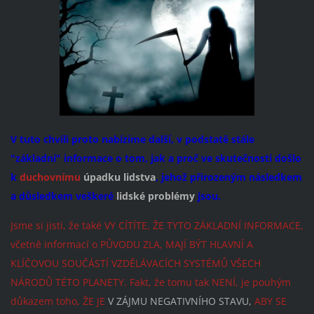
V tuto chvíli proto nabízíme další, v podstatě stále
"základní" informace o tom, jak a proč ve skutečnosti došlo
k
duchovnímu
úpadku lidstva
, jehož přirozeným následkem
a důsledkem veškeré
lidské problémy
jsou.
Jsme si jisti, že také VY CÍTÍTE, ŽE TYTO ZÁKLADNÍ INFORMACE,
včetně informací o PŮVODU ZLA, MAJÍ BÝT HLAVNÍ A
KLÍČOVOU SOUČÁSTÍ VZDĚLÁVACÍCH SYSTÉMŮ VŠECH
NÁRODŮ TÉTO PLANETY. Fakt, že tomu tak NENÍ, je pouhým
důkazem toho, ŽE JE
V ZÁJMU NEGATIVNÍHO STAVU,
ABY SE