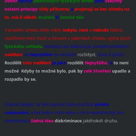
uvnitř
těchto
jednotlivých fyzických forem
jsou
všechny
ostatní principy
vždy přítomny
a
projevují se bez ohledu na
to, má-li někdo
mužské
či
ženské tělo
.
V pravém smyslu tedy nikdy
nebyla, není
a
nebude
žádná
rozdílnost mezi muži a ženami v jakémkoli ohledu vyjma jejich
fyzického vzhledu.
Nemůže ani žádná být, protože počáteční
nadělení
od
Nejvyššího
se nemůže
rozštěpit,
chce-li přežít.
Rozdělit
toto nadělení
je jako
rozdělit
Nejvyššího,
a
to není
možné
.
Kdyby to možné bylo, pak by
celé Stvoření
upadlo a
rozpadlo by se.
Znalost týkající se této danosti byla součástí
plného
uvědomění,
a tak tedy v nich nebo u nich nemohla být ani
neexistovala
žádná idea
diskriminace
jakéhokoli druhu.