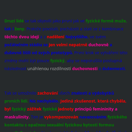
Druzí lidé
se tak objevili jako první jak ve
fyzické formě muže,
tak i
ženy.
Protože povstali, pocházeli a stali se z kombinace
těchto dvou
idejí
a z
nadělení
Nejvyššího,
ve svém
počátečním stádiu se
jen
velmi nepatrně
duchovně
a
duševně lišili od svých prototypů.
První krok ve vytváření této
změny mohl být pouze
fyzický,
aby se neporušila postupná
následnost
unáhlenou rozdílností
duchovnosti
a
duševnosti.
Tak se umožnilo
zachování
všech
znalostí a výdobytků
prvních lidí.
Nic nechybělo.
Jediná zkušenost, která chybě
la,
byl
fyzický
zážitek
fyzické
jednoty
principů
femininity
a
maskulinity.
Ten je
vykompenzován
navazováním
fyzického
kontaktu
s opačnou sexuální fyzickou bytostí formou