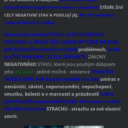
každodenními negativními volbami a činnostmi
ŠTĚDŘE ŽIVÍ
CELÝ NEGATIVNÍ STAV A POSILUJÍ JEJ.
Nic než svobodná
volba KAŽDÉHO ČLOVĚKA.
Dokud lidé neodhalí SVOU VLASTNÍ PRAVOU
PODSTATU a PRAVÝ ÚČEL SVÉHO BYTÍ ZDE NA ZEMI,
pak budou žít neustále ve svých
problémech,
které
je VŽDY NAKONEC, ZCELA ZÁKONITĚ
(
ZÁKONY
NEGATIVNÍHO
STAVU, které jsou pouhým důkazem
jeho
dočasné
- jediné možné - existence
)
POHLTÍ A
SRAZÍ K ZEMI. Pak budou i nadále tito lidé
umírat v
nenávisti, závisti, neporozumění, nepochopení,
smutku, bolesti a v marnosti a prázdnotě
svého
právě končího pozemského bytí. Pak budou nadále
tito lidé umírat ve
STRACHU - strachu ze své vlastní
smrti.