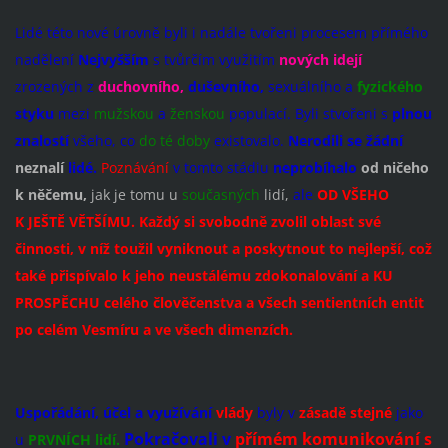
Lidé této nové úrovně byli i nadále tvořeni procesem přímého
nadělení
Nejvyšším
s tvůrčím využitím
nových idejí
zrozených z
duchovního,
duševního,
sexuálního a
fyzického
styku
mezi
mužskou
a
ženskou
populací. Byli stvořeni s
plnou
znalostí
všeho, co
do té doby
existovalo.
Nerodili se žádní
neznalí
lidé.
Poznávání
v tomto stádiu
neprobíhalo
od ničeho
k něčemu,
jak je tomu u
současných
lidí,
ale
OD VŠEHO
K JEŠTĚ VĚTŠÍMU.
Každý si svobodně zvolil oblast své
činnosti, v níž toužil vyniknout a poskytnout to nejlepší, což
také přispívalo k jeho neustálému zdokonalování a KU
PROSPĚCHU celého člověčenstva a všech
sentientních
entit
po celém Vesmíru a ve všech dimenzích.
Uspořádání, účel a využí
vání
vlády
byly v
zásadě stejné
jako
Pokračovali v
přímém komunikování
s
u
PRVNÍCH lidí.