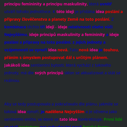
principu femininity a principu maskulinity,
která
uvnitř
utváří tohoto jednotlivce. K
této ideji
je přidána
idea
poslání a
přípravy člověčenstva a planety Země na toto poslání.
Z
kombinace
těchto
tří
idejí
-
ideje
relativnosti všeho vůči
Nejvyššímu,
ideje
principů
maskulinity
a femininity
a
ideje
poslání a přípravy na toto poslání, z jejich jednoty a
vzájemnosti se vynoří
idea
nová.
Tato
nová
idea
je
touhou,
přáním s úmyslem postupovat dál s určitým plánem.
Jakákoli idea
sentientní bytosti, která vychází z takovéto
jednoty, má dle
svých principů
sklon se aktualizovat a stát se
reálnou.
Aby se tedy postupovalo a pokračovalo dle plánu, jakmile se
taková
idea
vynoří,
je
nadělena
Nejvyšším
a je oživena jako
sentientní entita, ve které se
tato idea
konkretizuje.
První lidé
se stali
prototypy
pro vybudování nové
fyzické formy