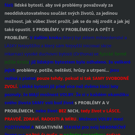
fázi)
lidské bytosti, aby své problémy považovaly za
neoddiskutovatelnou součást svých životů, za jedinou
možnost, jak vůbec život prožít, jak se do něj zrodit a jak jej
také opustit. S PROBLÉMY, V PROBLÉMECH A OPĚT S
PROBLÉMY.
V dalším kroku
(který byl aktem milosrdenství a
LÁSKY Nejvyššího a který sám Nejvyšší inicioval skrze
inkarnaci vysoké duchovní bytosti (Orthona) ve
fyzické formě
Ježíše Krista
)
již lidským bytostem bylo odhaleno, že veškeré
jejich
problémy, potíže, neštěstí, hrůzy a utrpení...
jsou
reálné a platné
pouze tehdy, pokud si tak SAMY SVOBODNĚ
ZVOLÍ.
Lidské bytosti již před více než dvěma tisíci lety
poznaly, že MAJÍ možnost VOLBY. Že si v každém okamžiku
svého života SAMY volí buď život
s PROBLÉMY A V
PROBLÉMECH,
nebo život
BEZ
NICH,
tedy život v LÁSCE,
PRAVDĚ, ZDRAVÍ, RADOSTI A MÍRU.
Možnost VOLBY mezi
POZITIVNÍM A
NEGATIVNÍM
STAVEM pro svůj NEKONEČNÝ