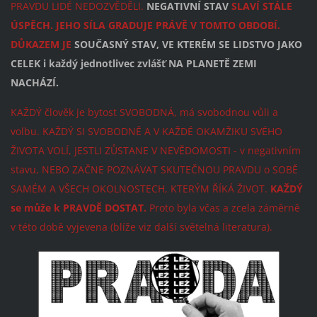
PRAVDU LIDÉ NEDOZVĚDĚLI.
NEGATIVNÍ STAV
SLAVÍ STÁLE
ÚSPĚCH. JEHO SÍLA GRADUJE PRÁVĚ V TOMTO OBDOBÍ.
DŮKAZEM JE
SOUČASNÝ STAV, VE KTERÉM SE LIDSTVO JAKO
CELEK i každý jednotlivec zvlášť NA PLANETĚ ZEMI
NACHÁZÍ.
KAŽDÝ člověk je bytost SVOBODNÁ, má svobodnou vůli a
volbu. KAŽDÝ SI SVOBODNĚ A V KAŽDÉ OKAMŽIKU SVÉHO
ŽIVOTA VOLÍ, JESTLI ZŮSTANE V NEVĚDOMOSTI - v negativním
stavu, NEBO ZAČNE POZNÁVAT SKUTEČNOU PRAVDU o SOBĚ
SAMÉM A VŠECH OKOLNOSTECH, KTERÝM ŘÍKÁ ŽIVOT.
KAŽDÝ
se může k PRAVDĚ DOSTAT.
Proto byla včas a zcela záměrně
v této době vyjevena (blíže viz další světelná literatura).