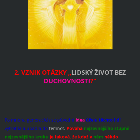
2. VZNIK OTÁZKY „
LIDSKÝ ŽIVOT
BEZ
DUCHOVNOSTI
?“
Po mnoha generacích se původní
idea
účelu těchto lidí
vytratila a upadla do
temnot.
Povaha
nejzevnějšího stupně
nejzevnějšího kroku
je taková, že když v
něm
někdo