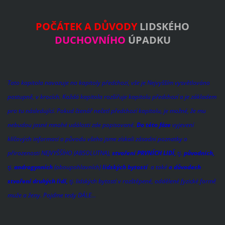
POČÁTEK A DŮVODY
LIDSKÉHO
DUCHOVNÍHO
ÚPADKU
Tato kapitola navazuje na kapitoly předchozí, vše je Nejvyšším vysvětlováno
postupně, v krocích. Každá kapitola rozšiřuje kapitolu předchozí a je základem
pro tu následující. Pokud čtenář nečetl předchozí kapitolu, je možné, že mu
nebudou jasné mnohé události zde popisované.
Do této fáze
vyjevení
klíčových informací o původu všeho jsme získali zásadní poznatky o
přirozenosti NEJVYŠŠÍHO (ABSOLUTNA),
stvoření PRVNÍCH LIDÍ,
tj.
původních,
tj.
androgynních
(oboupohlavních)
lidských bytostí
a také
o důvodech
stvoření druhých lidí,
tj. lidských bytostí v rozštěpené, oddělené fyzické formě
muže a ženy. Pojďme tedy DÁLE...