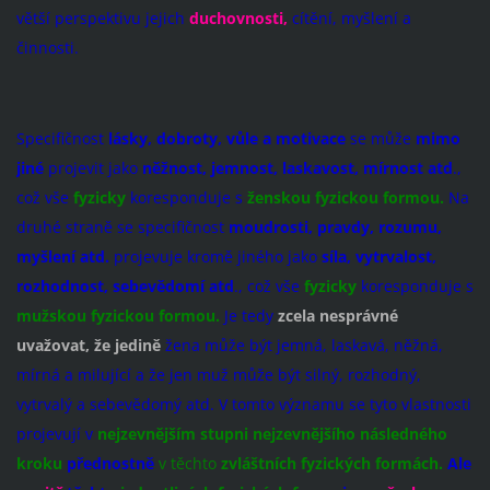
větší perspektivu jejich
duchovnosti,
cítění, myšlení a
činnosti.
Specifičnost
lásky, dobroty, vůle a motivace
se může
mimo
jiné
projevit jako
něžnost, jemnost, laskavost, mírnost atd
.,
což vše
fyzicky
koresponduje s
ženskou fyzickou formou.
Na
druhé straně se specifičnost
moudrosti, pravdy, rozumu,
myšlení atd.
projevuje kromě jiného jako
síla, vytrvalost,
rozhodnost, sebevědomí atd
., což vše
fyzicky
koresponduje s
mužskou fyzickou formou.
Je tedy
zcela nesprávné
uvažovat, že jedině
žena může být jemná, laskavá, něžná,
mírná a milující a že jen muž může být silný, rozhodný,
vytrvalý a sebevědomý atd. V tomto významu se tyto vlastnosti
projevují v
nejzevnějším stupni nejzevnějšího následného
kroku
přednostně
v těchto
zvláštních fyzických formách.
Ale