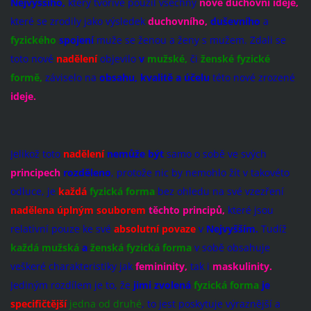
Nejvyššího,
který tvořivě použil všechny
nové duchovní ideje,
které se zrodily jako výsledek
duchovního,
duševního
a
fyzického
spojení
muže se ženou a ženy s mužem. Zdali se
toto nové
nadělení
objevilo
v
mužské,
či
ženské fyzické
formě,
záviselo na
obsahu, kvalitě a účelu
této nové zrozené
ideje.
Jelikož toto
nadělení
nemůže být
samo o sobě ve svých
principech
rozděleno
, ­protože nic by nemohlo žít v takovéto
odluce, je
každá
fyzická forma
bez ohledu na své vzezření
nadělena úplným souborem
těchto principů,
které jsou
relativní pouze ke své
absolutní povaze
v
Nejvyšším.
Tudíž
každá mužská
a
ženská fyzická forma
v sobě obsahuje
veškeré charakteristiky jak
femininity,
tak i
maskulinity
.
Jediným rozdílem je to, že
jimi zvolená
fyzická forma
je
specifičtější
jedna od druhé
, to jest poskytuje výraznější a