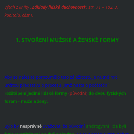
Výtah z knihy „
Základy lidské duchovnosti
“, str. 71 – 102, 3.
kapitola, část I.
1. STVOŘENÍ MUŽSKÉ A ŽENSKÉ FORMY
Aby se náležitě porozumělo této záležitosti, je nutné mít
určitou představu o procesu, jimž nastalo počáteční
rozštěpení jediné lidské formy
(původní)
do dvou fyzických
forem - muže a ženy.
Bylo by
nesprávné
uvažovat, že původní
androgynní lidé byli