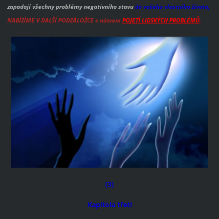
zapadají všechny problémy negativního stavu
do vašeho vlastního života,
NABÍZÍME V DALŠÍ PODZÁLOŽCE s názvem
POJETÍ LIDSKÝCH PROBLÉMŮ
.
(3)
Kapitola třetí