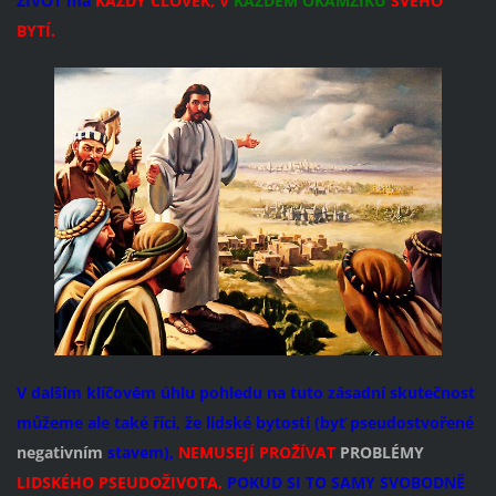
ŽIVOT má
KAŽDÝ ČLOVĚK, V
KAŽDÉM OKAMŽIKU
SVÉHO
BYTÍ.
V dalším klíčovém úhlu pohledu na tuto zásadní skutečnost
můžeme ale také říci, že lidské bytosti (byť pseudostvořené
negativním
stavem),
NEMUSEJÍ PROŽÍVAT
PROBLÉMY
LIDSKÉHO PSEUDOŽIVOTA,
POKUD SI TO SAMY SVOBODNĚ