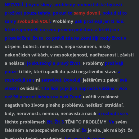
NEZVOLÍ. Jinými slovy, problémy mohou lidské bytosti
prožívat pouze tehdy, pokud to
samy dovolí
, pokud si to
samy
svobodně VOLÍ
.
Problémy
pak
prožívají jen ti lidé,
kteří zapomněli na svou pravou podstatu a kteří jsou
přesvědčeni, že to, co právě zde na Zemi žijí (tedy život v
utrpení, bolesti, nemocech, neporozumění, nikdy
nekončících válkách, v nespokojenosti, nadřazenosti, závisti
a nelásce
) je skutečný a pravý život.
Problémy
prožívají
pouze
ti lidé, kteří upadli do pasti negativního stavu
a
rozhodují se v
ní
setrvávat. Dovolují
ještěrům z pekel
své
vlastní
ovládání.
Tito lidé (a je jich naprostá většina - více
než 98 procent lidstva na naší Zemi)
uvěřili v reálnost
negativního života plného problémů, neštěstí, strádání,
bídy, nerovnosti, nemocí, nenávisti a násilí
a rozhodli se v
těchto
problémech
žít. Žít S
TĚMITO PROBLÉMY
. Ve
svém
falešném a nebezpečném domnění,
že
je vše, jak má být, že
je vše skutečné a nezbytné,
tak neustále svými