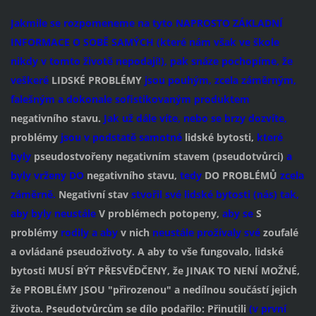
Jakmile se rozpomeneme na tyto NAPROSTO ZÁKLADNÍ
INFORMACE O SOBĚ SAMÝCH (které nám však ve škole
nikdy v tomto životě nepodají!), pak snáze pochopíme, že
veškeré
LIDSKÉ PROBLÉMY
jsou pouhým, zcela záměrným,
falešným a dokonale sofistikovaným produktem
negativního stavu.
Jak už dále víte, nebo se brzy dozvíte,
problémy
jsou v podstatě samotné
lidské bytosti,
které
byly
pseudostvořeny negativním stavem (pseudotvůrci)
a
byly vrženy DO
negativního stavu,
tedy
DO PROBLÉMŮ
zcela
záměrně.
Negativní stav
stvořil své lidské bytosti (nás) tak,
aby byly neustále
V problémech potopeny,
aby se
S
problémy
rodily a
aby
v nich
neustále prožívaly své
zoufalé
a ovládané pseudoživoty. A aby to vše fungovalo, lidské
bytosti MUSÍ BÝT PŘESVĚDČENY, že JINAK TO NENÍ MOŽNÉ,
že PROBLÉMY JSOU "přirozenou" a nedílnou součástí jejich
života. Pseudotvůrcům se dílo podařilo: Přinutili
(v první