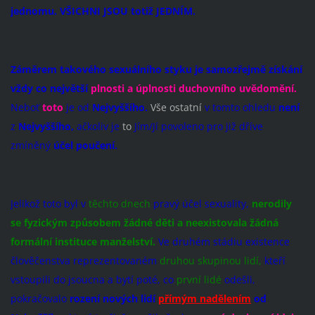
jednomu. VŠICHNI JSOU totiž JEDNÍM.
Záměrem takového sexuálního styku je samozřejmě získání
vždy
co největší
plnosti a úplnosti duchovního uvědomění.
Neboť
toto
je od
Nejvyššího.
Vše ostatní
v tomto ohledu
není
z
Nejvyššího,
ačkoliv je
to
Jím/Jí povoleno pro již dříve
zmíněný
účel poučení.
Jelikož toto byl v
těchto dnech
pravý účel sexuality,
nerodily
se fyzickým způsobem žádné děti a neexistovala žádná
formální instituce manželství.
Ve druhém stádiu existence
člověčenstva reprezentovaném
druhou skupinou lidí,
kteří
vstoupili do jsoucna a bytí poté, co
první lidé
odešli,
pokračovalo
rození nových lidí
přímým nadělením
od