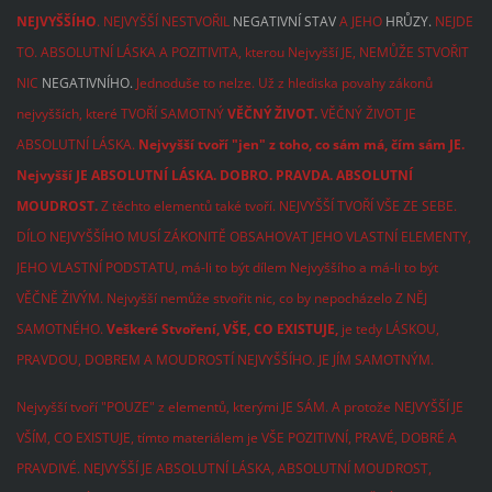
NEJVYŠŠÍHO
. NEJVYŠŠÍ NESTVOŘIL
NEGATIVNÍ STAV
A JEHO
HRŮZY.
NEJDE
TO. ABSOLUTNÍ LÁSKA A POZITIVITA, kterou Nejvyšší JE, NEMŮŽE STVOŘIT
NIC
NEGATIVNÍHO.
Jednoduše to nelze. Už z hlediska povahy zákonů
nejvyšších, které TVOŘÍ SAMOTNÝ
VĚČNÝ
ŽIVOT.
VĚČNÝ ŽIVOT JE
ABSOLUTNÍ LÁSKA.
Nejvyšší tvoří "jen" z toho, co sám má, čím sám JE.
Nejvyšší JE ABSOLUTNÍ LÁSKA. DOBRO. PRAVDA.
ABSOLUTNÍ
MOUDROST.
Z těchto elementů také tvoří. NEJVYŠŠÍ TVOŘÍ VŠE ZE SEBE.
DÍLO NEJVYŠŠÍHO MUSÍ ZÁKONITĚ OBSAHOVAT JEHO VLASTNÍ ELEMENTY,
JEHO VLASTNÍ PODSTATU, má-li to být dílem Nejvyššího a má-li to být
VĚČNĚ ŽIVÝM.
Nejvyšší nemůže stvořit nic, co by nepocházelo Z NĚJ
SAMOTNÉHO.
Veškeré Stvoření, VŠE, CO EXISTUJE,
je tedy LÁSKOU,
PRAVDOU, DOBREM A MOUDROSTÍ NEJVYŠŠÍHO. JE JÍM SAMOTNÝM.
Nejvyšší tvoří "POUZE" z elementů, kterými JE SÁM. A protože NEJVYŠŠÍ JE
VŠÍM, CO EXISTUJE, tímto materiálem je VŠE POZITIVNÍ, PRAVÉ, DOBRÉ A
PRAVDIVÉ. NEJVYŠŠÍ JE ABSOLUTNÍ LÁSKA, ABSOLUTNÍ MOUDROST,