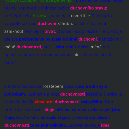
fyzicky rozštěpení na
dvě poloviny.
To se nemohlo stát, neboť
tito byli v plnosti a úplnosti svého
duchovního stavu;
rozštěpit je by
doslova
znamenalo
usmrtit je.
Také by to
vytvořilo takovou
duchovní
záhubu,
ve které by mohl
zaniknout
sám jejich
život.
(Což není nikdy možné)
. Ten, kdo je
dle své
počáteční volby
zcela a úplně
duchovní,
nemůže mít
méně
duchovnosti,
než si
sám zvolil.
Cokoli
méně
než
úplnost a plnost neznamená vůbec
nic
a to je duchovní
"smrt".
Z tohoto důvodu se
rozštěpení
počalo
zcela
odlišným
způsobem.
Úplnost a plnost
duchovnosti
každého člověka je
vždy relativní k
Absolutní
duchovnosti
Nejvyššího.
Tato
přibližnost vychází z
ideje
něčeho, co není zcela stejné jako
Nejvyšší.
Ale toto „
ne zcela stejné
“ je
veškerou vlastní
duchovností
toho jednotlivého.
Zároveň existuje
idea