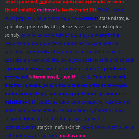
životě používal,
ne
dokázal upotřebit a přivodit ve svém
životě náležitý
duchovní
a tvořivý mód žití.
Takže jeden
musí připustit, že je nutné nejprve
odstranit
staré nástroje,
způsoby a prostředky žití, jelikož ty ve své činnosti úplně
selhaly.
Jakmile se tento fakt připustí a je
z vlastní vůle
vyjádřena touha po potřebě nahrazení novými nástroji,
způsoby a prostředky žití a po nalezení nových nástrojů,
způsobů a prostředků žití, které jsou adekvátnější a náležitější
k
pravému životu
, jeden pak může přistoupit k
předložení
prosby své
Niterné mysli,
„
uvnitř
“, kde je
Pán, o osvícení,
inspiraci, zjevení, jasný vhled a znalost ohledně takových
budoucích nástrojů, způsobů a prostředků správného a
náležitého žití.
Jestliže se takto koná soustavně, každodenně,
jeden sám u sebe shledá, že
má
všemožný náležitý vhled,
chápání,
ideje
atd. co do toho, jak postupovat s
odstraňováním
starých, nefunkčních
vzorů života a toho, jak je
nahradit novými, opravdu
duchovními.