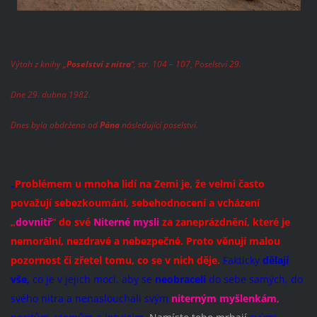
Výtah z knihy „
Poselství z nitra
“, str. 104 – 107, Poselství 29.
Dne 29. dubna 1982.
Dnes byla obdržena od
Pána
následující poselství.
„
Problémem u mnoha lidí na Zemi je, že velmi často
považují sebezkoumání, sebehodnocení a vcházení
„
dovnitř
“ do své
Niterné mysli
za zaneprázdnění, které je
nemorální, nezdravé a nebezpečné. Proto věnují malou
pozornost či zřetel tomu, co se v nich děje.
Fakticky
dělají
vše,
co je v jejich moci, aby se
neobraceli
do sebe samých, do
svého nitra a nenaslouchali svým
niterným myšlenkám,