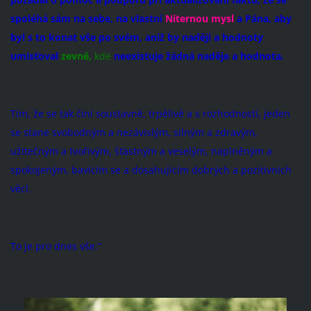
spoléhá sám na sebe, na vlastní
Niternou
mysl
a Pána, aby
byl s to konat vše po svém, aniž by naději a hodnoty
umisťoval
zevně,
kde
neexistuje žádná naděje a hodnota.
Tím, že se tak činí soustavně, trpělivě a s rozhodností, jeden
se stane svobodným a nezávislým, silným a zdravým,
užitečným a tvořivým, šťastným a veselým, naplněným a
spokojeným, bavícím se a dosahujícím dobrých a pozitivních
věcí.
To je pro dnes vše.“