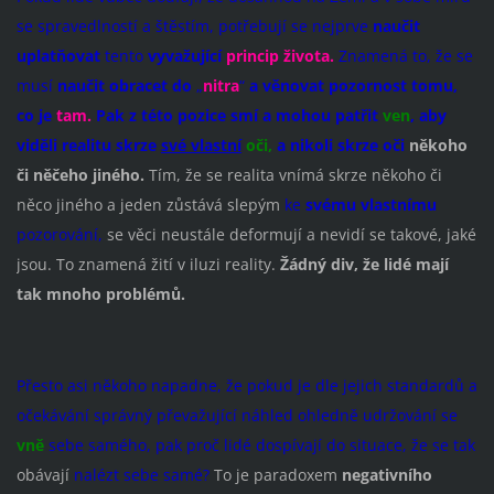
se spravedlností a štěstím, potřebují se nejprve
naučit
uplatňovat
tento
vyvažující
princip života.
Znamená to, že se
musí
naučit obracet do
„
nitra
“
a věnovat pozornost tomu,
co je
tam.
Pak z této pozice smí a mohou patřit
ven
,
aby
viděli realitu skrze
své vlastní
oči,
a nikoli
skrze oči
někoho
či něčeho jiného.
Tím, že se realita vnímá skrze někoho či
něco jiného a jeden zůstává slepým
ke
svému vlastnímu
pozorování,
se věci neustále deformují a nevidí se takové, jaké
jsou. To znamená žití v iluzi reality.
Žádný div, že lidé mají
tak mnoho problémů.
Přesto asi někoho napadne, že pokud je dle jejich standardů a
očekávání správný převažující náhled ohledně udržování se
vně
sebe samého, pak proč lidé dospívají do situace, že se tak
obávají
nalézt sebe samé?
To je paradoxem
negativního