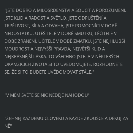
"JSTE DOBRO A MILOSRDENSTVÍ A SOUCIT A POROZUMĚNÍ.
JSTE KLID A RADOST A SVĚTLO. JSTE ODPUŠTĚNÍ A
TRPĚLIVOST, SÍLA A ODVAHA, JSTE POMOCNÍCI V DOBĚ
NEDOSTATKU, UTĚŠITELÉ V DOBĚ SMUTKU, LÉČITELÉ V
DOBĚ ZRANĚNÍ, UČITELÉ V DOBĚ ZMATKU. JSTE NEJHLUBŠÍ
MOUDROST A NEJVYŠŠÍ PRAVDA, NEJVĚTŠÍ KLID A
NEJKRÁSNĚJŠÍ LÁSKA. TO VŠECHNO JSTE. A V NĚKTERÝCH
OKAMŽICÍCH ŽIVOTA SI TO UVĚDOMUJETE. ROZHODNĚTE
SE, ŽE SI TO BUDETE UVĚDOMOVAT STÁLE."
"V MÉM SVĚTĚ SE NIC NEDĚJE NÁHODOU"
"ŽEHNEJ KAŽDÉMU ČLOVĚKU A KAŽDÉ ZKOUŠCE A DĚKUJ ZA
NĚ"