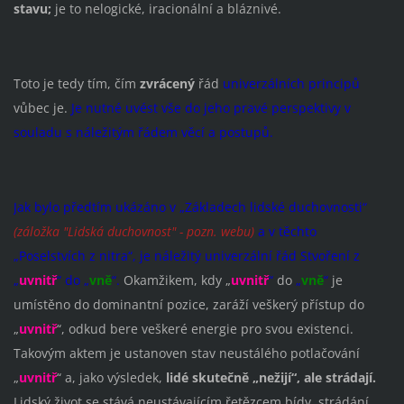
stavu;
je to nelogické, iracionální a bláznivé.
Toto je tedy tím, čím
zvrácený
řád
univerzálních principů
vůbec je.
Je nutné uvést vše do jeho pravé perspektivy v
souladu s náležitým řádem věcí a postupů.
Jak bylo předtím ukázáno v „Základech lidské duchovnosti“
(záložka "Lidská duchovnost" - pozn. webu)
a v těchto
„Poselstvích z nitra“, je náležitý univerzální řád Stvoření z
„
uvnitř
“ do „
vně
“
.
Okamžikem, kdy „
uvnitř
“
do
„
vně
“
je
umístěno do dominantní pozice, zaráží veškerý přístup do
„
uvnitř
“, odkud bere veškeré energie pro svou existenci.
Takovým aktem je ustanoven stav neustálého potlačování
„
uvnitř
“ a, jako výsledek,
lidé skutečně „nežijí“, ale strádají.
Lidský život se stává neustávajícím řetězcem bídy, strádání,