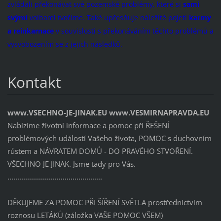
zvládali překonávat své pozemské problémy, které si
sami
svými
volbami tvoříme. Také upřesňuje náležité pojetí
karmy
a reinkarnace
v souvislosti s překonáváním těchto problémů a
vysvobozením se z jejich následků.
Kontakt
www.VSECHNO-JE-JINAK.EU www.VESMIRNAPRAVDA.EU
Nabízíme životní informace a pomoc při ŘEŠENÍ
problémových událostí Vašeho života, POMOC s duchovním
růstem a NÁVRATEM DOMŮ - DO PRAVÉHO STVOŘENÍ.
VŠECHNO JE JINAK. Jsme tady pro Vás.
................................................
DĚKUJEME ZA POMOC PŘI ŠÍŘENÍ SVĚTLA prostřednictvím
roznosu LETÁKŮ (záložka VAŠE POMOC VŠEM)