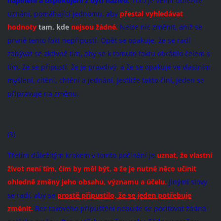
naplnění a uspokojení z bytí naživu.
Toto je velmi důležité
uznání, pomáhající jednomu, aby
přestal vyhledávat
hodnoty
tam, kde
n
ejsou žádné.
Nelze nic změnit, aniž se
prvně tento fakt nepřipustí. Opět se opakuje, že se radí
zabývat se aktivně tím, aby se k tomuto faktu obrátilo čelem s
tím, že se připustí, že je pravdivý, a že se opakuje ve vlastním
myšlení, cítění, chtění a jednání. Jestliže takto činí, jeden se
připravuje na změnu.
(3)
Třetím důležitým krokem v tomto počínání je
uznat, že vlastní
život není tím, čím by měl být, a že je nutné něco učinit
ohledně změny jeho obsahu, významu a účelu.
Jinými slovy
se radí, aby se
prostě připustilo, že se jeden potřebuje
změnit
.
Bez takového připuštění nebude se pociťovat žádná