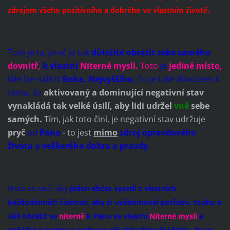
zdrojem všeho pozitivního a dobrého ve vlastním životě.
Toto je to, proč je tak
důležité obrátit sebe samého
dovnitř,
k vlastní
Niterné mysli.
Toto
je
jediné místo,
kde lze nalézt
Boha, Nejvyššího.
To je také důvodem k
tomu, že
aktivovaný a dominující negativní stav
vynakládá tak velké úsilí, aby lidi udržel
vně
sebe
samých.
Tím, jak toto činí, je negativní stav udržuje
pryč
od
Pána
- to jest
mimo
zdroj opravdového
života a veškerého dobra a pravdy.
Proto se radí, aby
jeden občas vysedl z vlastních
každodenních činností, aby si uvědomoval potřebu, touhu a
vůli obrátit se
niterně
k Pánu ve vlastní
Niterné mysli
a
požádal o pomoc a podporu při aktualizování faktu, že se