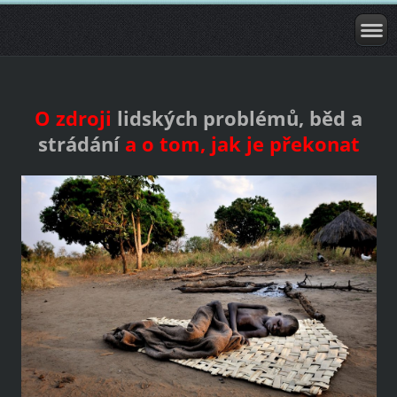
O zdroji
lidských problémů, běd a
strádání
a o tom, jak je překonat