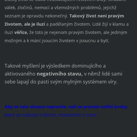
válek, zločinů, nemocí a všemožných problémů, jejichž
seznam je opravdu nekonečný.
Takový život není pravým
životem, ale je iluzí
a padělaným životem. Lidé žijí v klamu a
iluzi
věříce,
že toto je nejenom pravým životem, ale jediným
možným a k mání jsoucím životem v jsoucnu a bytí.
Takové myšlení je výsledkem dominujícího a
aktivovaného
negativního stavu,
v němž lidé sami
sebe lapají do pasti svým mylným systémem víry.
Aby se tato situace napravila, radí se provést určité kroky,
které se nabízejí v těchto „Poselstvích z nitra“.