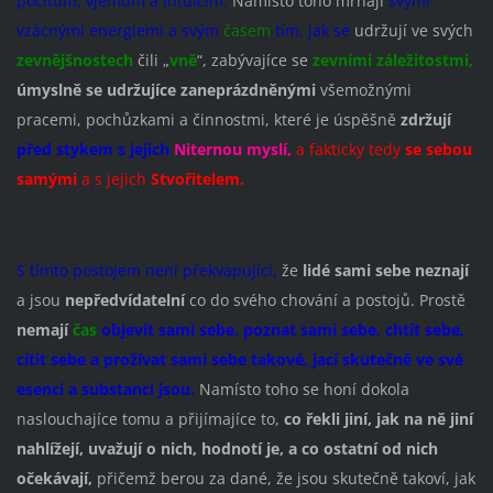
pocitům, vjemům a intuicím.
Namísto toho mrhají
svými
vzácnými energiemi a svým
časem
tím, jak se
udržují ve svých
zevnějšnostech
čili „
vně
“, zabývajíce se
zevními záležitostmi,
úmyslně se udržujíce zaneprázdněnými
všemožnými
pracemi, pochůzkami a činnostmi, které je úspěšně
zdržují
před stykem s jejich
Niternou myslí,
a fakticky tedy
se sebou
samými
a s jejich
Stvořitelem.
S tímto postojem není překvapující,
že
lidé sami sebe neznají
a jsou
nepředvídatelní
co do svého chování a postojů. Prostě
nemají
čas
objevit sami sebe, poznat sami sebe, chtít sebe,
cítit sebe a prožívat sami sebe takové, jací skutečně ve své
esenci a substanci jsou.
Namísto toho se honí dokola
naslouchajíce tomu a přijímajíce to,
co řekli jiní,
jak na ně jiní
nahlížejí, uvažují o nich, hodnotí je, a co ostatní od nich
očekávají,
přičemž berou za dané, že jsou skutečně takoví, jak