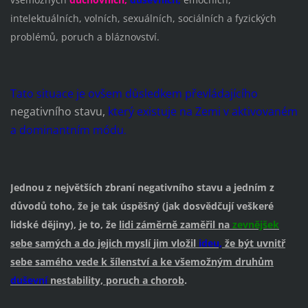
intelektuálních, volních, sexuálních, sociálních a fyzických
problémů, poruch a bláznovství.
Tato situace je ovšem důsledkem převládajícího
negativního stavu,
který existuje na Zemi v aktivovaném
a dominantním módu
.
Jednou z největších zbraní negativního stavu a jedním z
důvodů toho, že je tak úspěšný (jak dosvědčují veškeré
lidské dějiny), je to, že
lidi záměrně zaměřil na
zevnějšek
sebe samých a do jejich myslí jim vložil
ideu,
že být uvnitř
sebe samého vede k šílenství a ke všemožným druhům
duševní
nestability, poruch a chorob
.