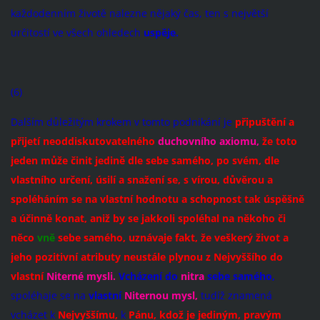
každodenním životě nalezne nějaký čas, ten s největší
určitostí ve všech ohledech
uspěje.
(6)
Dalším důležitým krokem v tomto podnikání je
připuštění a
přijetí neoddiskutovatelného
duchovního axiomu,
že toto
jeden může činit jedině dle sebe samého, po svém, dle
vlastního určení, úsilí a snažení se, s vírou, důvěrou a
spoléháním se na vlastní hodnotu a schopnost tak úspěšně
a účinně konat, aniž by se jakkoli spoléhal na někoho či
něco
vně
sebe samého, uznávaje fakt, že veškerý život a
jeho pozitivní atributy neustále plynou z Nejvyššího do
vlastní
Niterné mysli.
Vcházení do
nitra
sebe samého,
spoléhaje se na
vlastní
Niternou mysl,
tudíž znamená
vcházet k
Nejvyššímu,
k
Pánu, kdož je jediným, pravým