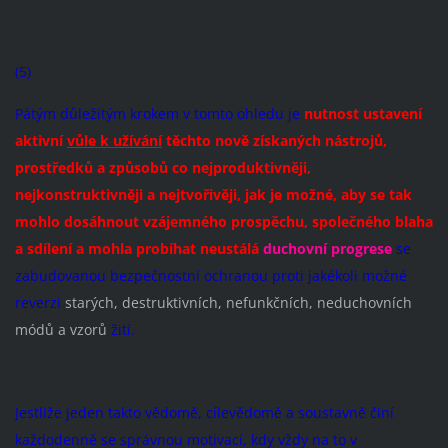
(5)
Pátým důležitým krokem v tomto ohledu je
nutnost ustavení
aktivní
vůle k užívání
těchto nově získaných nástrojů,
prostředků a způsobů co nejproduktivněji,
nejkonstruktivněji a nejtvořivěji, jak je možné, aby se tak
mohlo dosáhnout vzájemného prospěchu, společného blaha
a sdílení a mohla probíhat neustálá
duchovní progrese
se
zabudovanou bezpečnostní ochranou proti jakékoli možné
reverzi
starých, destruktivních, nefunkčních, neduchovních
módů a vzorů
žití.
Jestliže jeden takto vědomě, cílevědomě a soustavně činí
každodenně se správnou motivací, kdy vždy na to v