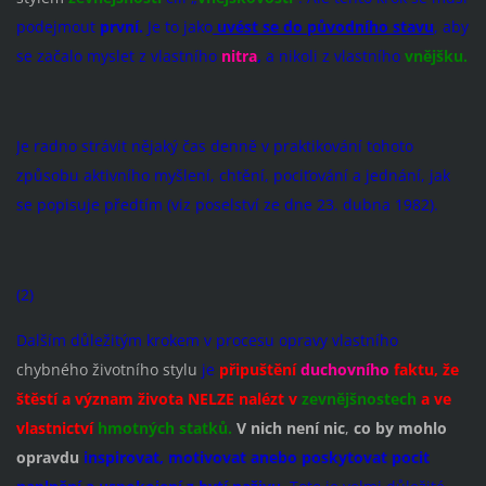
podejmout
první.
Je to jako
uvést se do původního stavu
, aby
se začalo myslet z vlastního
nitra
,
a nikoli z vlastního
vnějšku.
Je radno strávit nějaký čas denně v praktikování tohoto
způsobu aktivního myšlení, chtění, pociťování a jednání, jak
se popisuje předtím (viz poselství ze dne 23. dubna 1982).
(2)
Dalším důležitým krokem v procesu opravy vlastního
chybného životního stylu
je
připuštění
duchovního
faktu, že
štěstí a význam života NELZE nalézt v
zevnějšnostech
a ve
vlastnictví
hmotných statků.
V nich není nic
,
co by mohlo
opravdu
inspirovat, motivovat anebo poskytovat pocit