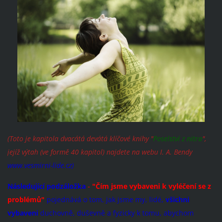
(Toto je kapitola dvacátá devátá klíčové knihy "
Poselství z nitra
",
jejíž výtah (ve formě 40 kapitol) najdete na webu I. A. Bendy
www.vesmirni-lide.cz)
Následující podzáložka
-
"Čím jsme vybaveni k vyléčení se z
problémů"
pojednává o tom, jak jsme my, lidé,
všichni
vybaveni
duchovně, duševně a fyzicky k tomu, abychom