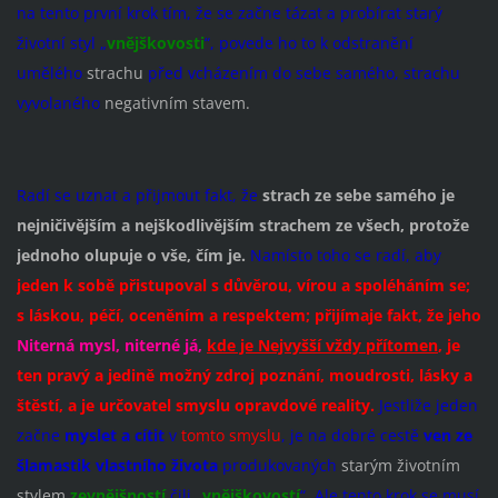
na tento první krok tím, že se začne tázat a probírat starý
životní styl „
vnějškovosti
“, povede ho to k odstranění
umělého
strachu
před vcházením do sebe samého, strachu
vyvolaného
negativním stavem.
Radí se uznat a přijmout fakt, že
strach ze sebe samého je
nejničivějším a nejškodlivějším strachem ze všech, protože
jednoho olupuje o vše, čím je.
Namísto toho se radí, aby
jeden k sobě přistupoval s důvěrou, vírou a spoléháním se;
s láskou, péčí, oceněním a respektem; přijímaje fakt, že jeho
Niterná mysl, niterné já,
kde je Nejvyšší vždy přítomen
, je
ten pravý a jedině možný zdroj poznání, moudrosti, lásky a
štěstí, a je určovatel smyslu opravdové reality.
Jestliže jeden
začne
myslet a cítit
v
tomto smyslu
, je na dobré cestě
ven ze
šlamastik vlastního života
produkovaných
starým životním
stylem
zevnějšností
čili „
vnějškovostí
“. Ale tento krok se musí