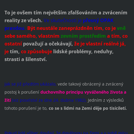
To je ovšem tím největším zfalšováním a zvrácením
reality ze všech.
Ve skutečnosti je
přesný OPAK
pravdou.
Být neustále zaneprázdněn tím, co je
vně
sebe samého, vlastním
zevním prostředím
a tím, co
ostatní
považují a očekávají,
že je vlastní reálné já,
je
tím,
co způsobuje
lidské problémy, neduhy,
strasti a šílenství.
Jak se již předtím ukázalo,
vede takový obrácený a zvrácený
postoj k porušení
duchovního principu vyváženého života a
žití
(viz poselství ze dne 24. dubna 1982).
Jedním z výsledků
tohoto porušení je to,
co se s lidmi na Zemi děje po tisíciletí.
Pokud lidé vůbec doufají, že dosáhnou na Zemi a v sobě míru