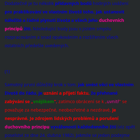
Dodatečně je tu několik
přídavných bodů
hodných uvážení
pro praktikování ve vlastním životě toho, jak ustanovit
náležité a řádné plynutí života a všech jeho
duchovních
principů
žití.
Následující body jsou v jistém smyslu
rozpracováním a snad opakováním a rozšířením všech
ostatních předešle uvedených.
(1)
Samotný první důležitý krok v tom,
jak uvést věci ve vlastním
životě do řádu, je
uznání a přijetí faktu,
že přehnané
zabývání se „
vnějškem
“,
zatímco obrácení se k „
uvnitř
“ se
považuje za nebezpečné, neobezřetné a nezdravé,
je
nesprávné. Je zdrojem lidských problémů a porušení
duchovního principu
vyváženosti každodenního žití
(viz opět
poselství ze dne 24. dubna 1982). Jakmile se jeden podejme