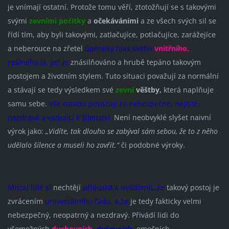
je vnímají ostatní. Protože tomu věří, ztotožňují se s takovými
svými
zevními počitky
a
očekáváními
a ze všech svých sil se
řídí tím, aby byli takovými, zatlačujíce, potlačujíce, zarážejíce
a neberouce na zřetel
úpěnlivý hlas svého
vnitřního,
reálného já, jež je
znásilňováno a hrubě tepáno takovým
postojem a životním stylem. Tuto situaci považují za normální
a stávají se tedy výsledkem své
zevní
věštby,
která naplňuje
samu sebe.
Vše ostatní
považují za nebezpečné, nejisté,
nezdravé a vedoucí k šílenství.
Není neobvyklé slyšet naivní
výrok jako:
„Vidíte, tak dlouho se zabýval sám sebou, že to z něho
udělalo šílence a museli ho zavřít.“
či podobné výroky.
Mnozí lidé si
nechtějí
připustit a uvědomit, že
takový postoj je
zvrácením
univerzálního řádu, a že
je tedy fakticky velmi
nebezpečný, neopatrný a nezdravý.
Přivádí lidi do
všemožných
duchovních,
duševních,
emočních,