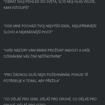
"OBRAŤ SVŮJ POHLED DO SVĚTA, SLYŠ MŮJ HLAS VŠUDE,
KAM VSTOUPÍŠ"
"ODE MNE POCHÁZÍ TVŮJ NEJVYŠŠÍ IDEÁL, NEJUPŘÍMNĚJŠÍ
SLOVO A NEJKRÁSNĚJŠÍ POCIT"
"VAŠE NÁZORY VÁM BRÁNÍ PROŽÍVAT RADOST A VAŠE
OČEKÁVÁNÍ VÁS ČINÍ NEŠŤASTNÝMI"
"PRO ŽÁDNOU DUŠI NEJSI POŽEHNÁNÍM, POKUD TĚ
POTŘEBUJE K TOMU, ABY PŘEŽILA"
"CO DĚLÁŠ PRO SEBE, DĚLÁŠ PRO DRUHÉ. CO DĚLÁŠ PRO
DRUHÉ, DĚLÁŠ PRO SEBE"