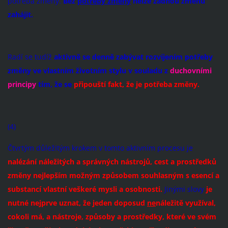
potřeba změny.
Bez
potřeby změny
nelze žádnou změnu
zahájit.
Radí se tudíž
aktivně se denně zabývat rozvíjením potřeby
změny ve vlastním životním stylu v souladu z
duchovními
principy
tím, že se
připouští fakt, že je potřeba změny.
(4)
Čtvrtým důležitým krokem v tomto aktivním procesu je
nalézání náležitých a správných nástrojů, cest a prostředků
změny nejlepším možným způsobem souhlasným s esencí a
substancí vlastní veškeré mysli a osobnosti.
Jinými slovy
je
nutné nejprve uznat, že jeden doposud
ne
náležitě využíval,
cokoli má, a nástroje, způsoby a prostředky, které ve svém