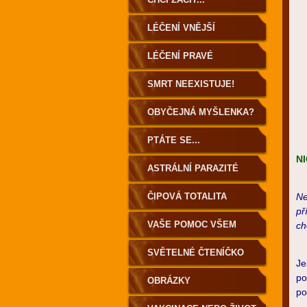
LÉČENÍ VNĚJŠÍ
LÉČENÍ PRAVÉ
SMRT NEEXISTUJE!
OBYČEJNÁ MYŠLENKA?
PTÁTE SE...
N
ASTRÁLNÍ PARAZITÉ
ČIPOVÁ TOTALITA
Ne
př
VAŠE POMOC VŠEM
ch
SVĚTELNÉ ČTENÍČKO
Je
po
OBRÁZKY
po