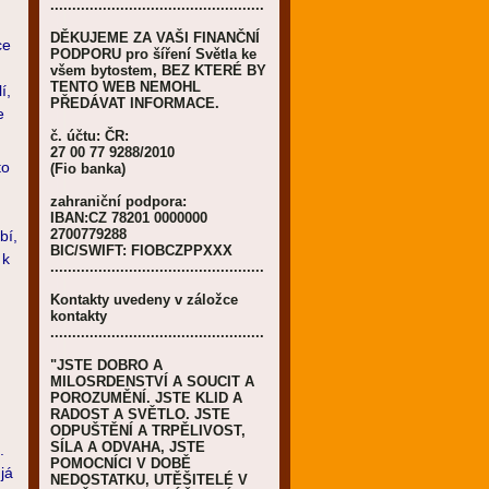
.................................................
DĚKUJEME ZA VAŠI FINANČNÍ
ce
PODPORU pro šíření Světla ke
všem bytostem, BEZ KTERÉ BY
TENTO WEB NEMOHL
í,
PŘEDÁVAT INFORMACE.
e
č. účtu: ČR:
27 00 77 9288/2010
to
(Fio banka)
zahraniční podpora:
IBAN:CZ 78201 0000000
2700779288
bí,
BIC/SWIFT: FIOBCZPPXXX
 k
.................................................
Kontakty uvedeny v záložce
kontakty
.................................................
"JSTE DOBRO A
,
MILOSRDENSTVÍ A SOUCIT A
POROZUMĚNÍ. JSTE KLID A
RADOST A SVĚTLO. JSTE
,
ODPUŠTĚNÍ A TRPĚLIVOST,
SÍLA A ODVAHA, JSTE
.
POMOCNÍCI V DOBĚ
já
NEDOSTATKU, UTĚŠITELÉ V