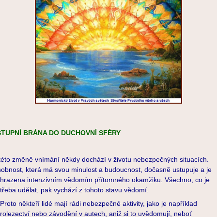
STUPNÍ BRÁNA DO DUCHOVNÍ SFÉRY
této změně vnímání někdy dochází v životu nebezpečných situacích.
obnost, která má svou minulost a budoucnost, dočasně ustupuje a je
hrazena intenzivním vědomím přítomného okamžiku. Všechno, co je
třeba udělat, pak vychází z tohoto stavu vědomí.
oto někteří lidé mají rádi nebezpečné aktivity, jako je například
rolezectví nebo závodění v autech, aniž si to uvědomují, neboť