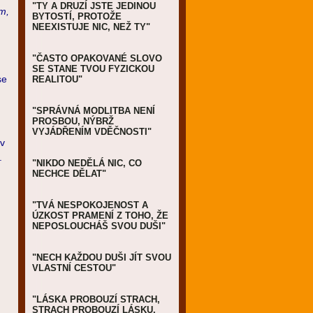
"TY A DRUZÍ JSTE JEDINOU
ím,
BYTOSTÍ, PROTOŽE
NEEXISTUJE NIC, NEŽ TY"
"ČASTO OPAKOVANÉ SLOVO
SE STANE TVOU FYZICKOU
se
REALITOU"
"SPRÁVNÁ MODLITBA NENÍ
PROSBOU, NÝBRŽ
VYJÁDŘENÍM VDĚČNOSTI"
 v
.
"NIKDO NEDĚLÁ NIC, CO
NECHCE DĚLAT"
"TVÁ NESPOKOJENOST A
ÚZKOST PRAMENÍ Z TOHO, ŽE
NEPOSLOUCHÁŠ SVOU DUŠI"
"NECH KAŽDOU DUŠI JÍT SVOU
VLASTNÍ CESTOU"
"LÁSKA PROBOUZÍ STRACH,
STRACH PROBOUZÍ LÁSKU,