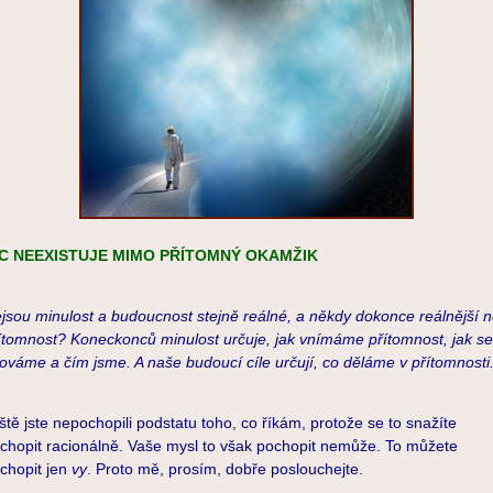
IC NEEXISTUJE MIMO PŘÍTOMNÝ OKAMŽIK
jsou minulost a budoucnost stejně reálné, a někdy dokonce reálnější 
ítomnost? Koneckonců minulost určuje, jak vnímáme přítomnost, jak se
ováme a čím jsme. A naše budoucí cíle určují, co děláme v přítomnosti
ště jste nepochopili podstatu toho, co říkám, protože se to snažíte
chopit racionálně. Vaše mysl to však pochopit nemůže. To můžete
chopit jen
vy
. Proto mě, prosím, dobře poslouchejte.