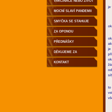
VAKCINACE NEBO ŽIVOT
Už
je
MOCNÍ SLAVÍ PANDEMII
Ni
Ni
SMYČKA SE STAHUJE
ok
ZA OPONOU
To
ok
PŘEDNÁŠKY
ak
je
DĚKUJEME ZA
př
ok
PODPORU
KONTAKT
žá
od
sí
Po
to
vs
vš