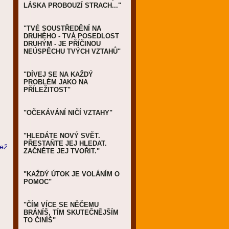
LÁSKA PROBOUZÍ STRACH..."
"TVÉ SOUSTŘEDĚNÍ NA
DRUHÉHO - TVÁ POSEDLOST
DRUHÝM - JE PŘÍČINOU
NEÚSPĚCHU TVÝCH VZTAHŮ"
"DÍVEJ SE NA KAŽDÝ
PROBLÉM JAKO NA
PŘÍLEŽITOST"
"OČEKÁVÁNÍ NIČÍ VZTAHY"
"HLEDÁTE NOVÝ SVĚT.
PŘESTAŇTE JEJ HLEDAT.
než
ZAČNĚTE JEJ TVOŘIT."
.
"KAŽDÝ ÚTOK JE VOLÁNÍM O
POMOC"
"ČÍM VÍCE SE NĚČEMU
BRÁNÍŠ, TÍM SKUTEČNĚJŠÍM
TO ČINÍŠ"