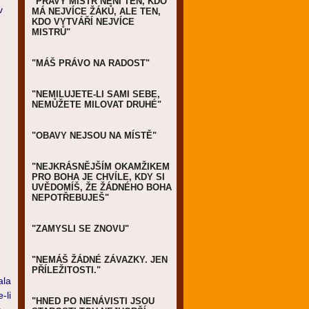
"PRAVÝ MISTR NENÍ TEN, KDO
v
MÁ NEJVÍCE ŽÁKŮ, ALE TEN,
KDO VYTVÁŘÍ NEJVÍCE
MISTRŮ"
"MÁŠ PRÁVO NA RADOST"
"NEMILUJETE-LI SAMI SEBE,
NEMŮŽETE MILOVAT DRUHÉ"
"OBAVY NEJSOU NA MÍSTĚ"
"NEJKRÁSNĚJŠÍM OKAMŽIKEM
PRO BOHA JE CHVÍLE, KDY SI
UVĚDOMÍŠ, ŽE ŽÁDNÉHO BOHA
NEPOTŘEBUJEŠ"
"ZAMYSLI SE ZNOVU"
"NEMÁŠ ŽÁDNÉ ZÁVAZKY. JEN
PŘÍLEŽITOSTI."
ala
-li
"HNED PO NENÁVISTI JSOU