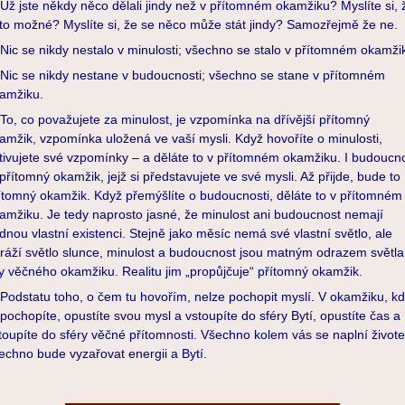
 jste někdy něco dělali jindy než v přítomném okamžiku? Myslíte si, 
 to možné? Myslíte si, že se něco může stát jindy? Samozřejmě že ne.
c se nikdy nestalo v minulosti; všechno se stalo v přítomném okamži
c se nikdy nestane v budoucnosti; všechno se stane v přítomném
amžiku.
, co považujete za minulost, je vzpomínka na dřívější přítomný
amžik, vzpomínka uložená ve vaší mysli. Když hovoříte o minulosti,
tivujete své vzpomínky – a děláte to v přítomném okamžiku. I budoucn
 přítomný okamžik, jejž si představujete ve své mysli. Až přijde, bude to
ítomný okamžik. Když přemýšlíte o budoucnosti, děláte to v přítomném
amžiku. Je tedy naprosto jasné, že minulost ani budoucnost nemají
dnou vlastní existenci. Stejně jako měsíc nemá své vlastní světlo, ale
ráží světlo slunce, minulost a budoucnost jsou matným odrazem světla
ly věčného okamžiku. Realitu jim „propůjčuje“ přítomný okamžik.
dstatu toho, o čem tu hovořím, nelze pochopit myslí. V okamžiku, k
 pochopíte, opustíte svou mysl a vstoupíte do sféry Bytí, opustíte čas a
toupíte do sféry věčné přítomnosti. Všechno kolem vás se naplní život
echno bude vyzařovat energii a Bytí.