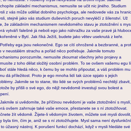
chopíte základní mechanismus, nemusíte se učit nic jiného. Studium
sli z vás může udělat dobrého psychologa, ale nedovede vás za hrani
sli, stejně jako vás studium duševních poruch nevyléčí z šílenství. Už
te, že základním mechanismem nevědomého stavu je ztotožnění s mysl
erá vytváří falešné já neboli ego jako náhražku za vaše pravé já hluboc
kořeněné v Bytí. Jak říká Ježíš, budete jako větev useknutá z keře.
třeby ega jsou nekonečné. Ego se cítí ohrožené a bezbranné, a pro
je v neustálém strachu a pořád něco potřebuje. Jakmile tomuto
chanismu porozumíte, nemusíte zkoumat všechny jeho projevy a
musíte z toho dělat složitý osobní problém. To se ovšem vašemu egu lí
boť stále hledá něco, k čemu by se mohlo připoutat, a váš problém mu
mu dá příležitost. Proto je ego mnoha lidí tak úzce spjato s jejich
oblémy. Jakmile se to stane, tito lidé se svých problémů nechtějí zbavit,
otože by přišli o své ego, do nějž nevědomě investují svou bolest a
rpení.
kmile si uvědomíte, že příčinou nevědomí je vaše ztotožnění s myslí
erá ovšem zahrnuje také vaše emoce, přestanete se s ní ztotožňovat.
čnete žít vědomě. Žijete-li vědomým životem, můžete své mysli dovolit
y byla tím, čím je, aniž se s ní ztotožňujete. Mysl sama není dysfunkční
 to úžasný nástroj. K porušení funkcí dochází, když v mysli hledáte své 