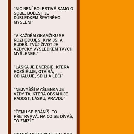
"NIC NENÍ BOLESTIVÉ SAMO O
SOBĚ. BOLEST JE
DŮSLEDKEM ŠPATNÉHO
MYŠLENÍ"
"V KAŽDÉM OKAMŽIKU SE
ROZHODUJEŠ, KÝM JSI A
BUDEŠ. TVŮJ ŽIVOT JE
VŽDYCKY VÝSLEDKEM TVÝCH
MYŠLENEK."
"LÁSKA JE ENERGIE, KTERÁ
ROZŠIŘUJE, OTVÍRÁ,
ODHALUJE, SDÍLÍ A LÉČÍ"
"NEJVYŠŠÍ MYŠLENKA JE
VŽDY TA, KTERÁ OBSAHUJE
RADOST, LÁSKU, PRAVDU"
"ČEMU SE BRÁNÍŠ, TO
PŘETRVÁVÁ. NA CO SE DÍVÁŠ,
TO ZMIZÍ."