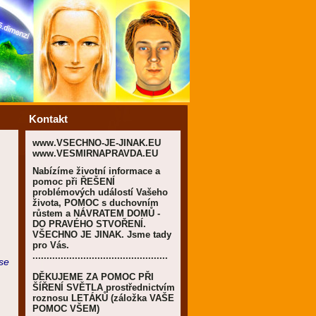
Kontakt
www.VSECHNO-JE-JINAK.EU
www.VESMIRNAPRAVDA.EU
Nabízíme životní informace a
pomoc při ŘEŠENÍ
problémových událostí Vašeho
života, POMOC s duchovním
růstem a NÁVRATEM DOMŮ -
DO PRAVÉHO STVOŘENÍ.
VŠECHNO JE JINAK. Jsme tady
pro Vás.
................................................
se
DĚKUJEME ZA POMOC PŘI
ŠÍŘENÍ SVĚTLA prostřednictvím
roznosu LETÁKŮ (záložka VAŠE
POMOC VŠEM)