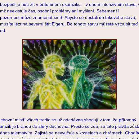
bezpečí je nutí žít v přítomném okamžiku – v onom intenzivním stavu, 
mž neexistuje čas, osobní problémy ani myšlení. Sebemenší
pozornost může znamenat smrt. Abyste se dostali do takového stavu,
musíte lézt na severní štít Eigeru. Do tohoto stavu můžete vstoupit teď
ed.
chovní mistři všech tradic se už odedávna shodují v tom, že přítomný
amžik je bránou do sféry duchovna. Přesto se zdá, že tato pravda zůst
dnes tajemstvím. Zajisté se nevyučuje v kostelech a chrámech. Chodíte