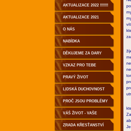
AKTUALIZACE 2022 !!!!!!!
po
my
AKTUALIZACE 2021
my
ví
O NÁS
kt
za
NABÍDKA
Po
ži
DĚKUJEME ZA DARY
me
ne
VZKAZ PRO TEBE
ne
to
PRAVÝ ŽIVOT
pr
pr
LIDSKÁ DUCHOVNOST
ut
PRO POZEMŠŤANY!
PROČ JSOU PROBLÉMY
Ja
kt
A NEMOCI?
VÁŠ ŽIVOT - VAŠE
Za
ab
VOLBA
ZRADA KŘESŤANSTVÍ
Je