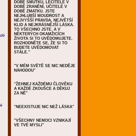
DOBĚ SMUTKU, LÉČITELÉ V
DOBĚ ZRANĚNÍ, UČITELÉ V
DOBĚ ZMATKU. JSTE
NEJHLUBŠÍ MOUDROST A
NEJVYŠŠÍ PRAVDA, NEJVĚTŠÍ
KLID A NEJKRÁSNĚJŠÍ LÁSKA.
TO VŠECHNO JSTE. A V
NĚKTERÝCH OKAMŽICÍCH
idé
ŽIVOTA SI TO UVĚDOMUJETE.
ROZHODNĚTE SE, ŽE SI TO
BUDETE UVĚDOMOVAT
STÁLE."
"V MÉM SVĚTĚ SE NIC NEDĚJE
NÁHODOU"
"ŽEHNEJ KAŽDÉMU ČLOVĚKU
A KAŽDÉ ZKOUŠCE A DĚKUJ
ZA NĚ"
hé
"NEEXISTUJE NIC NEŽ LÁSKA"
"VŠECHNY NEMOCI VZNIKAJÍ
VE TVÉ MYSLI"