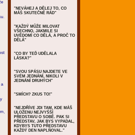
že
"NEVÁHEJ A DĚLEJ TO, CO
MÁŠ SKUTEČNĚ RÁD"
ku.
"KAŽDÝ MŮŽE MILOVAT
VŠECHNO, JAKMILE SI
UVĚDOMÍ CO DĚLÁ, A PROČ TO
DĚLÁ"
ost
"CO BY TEĎ UDĚLALA
LÁSKA?"
"SVOU SPÁSU NAJDETE VE
SVÉM JEDNÁNÍ, NIKOLI V
JEDNÁNÍ DRUHÝCH"
 a
"SMÍCH? ZKUS TO!"
dy
"NEJDŘÍVE JDI TAM, KDE MÁŠ
em,
ULOŽENU NEJVYŠŠÍ
PŘEDSTAVU O SOBĚ. PAK SI
PŘEDSTAV, JAK BYS VYPADAL,
KDYBYS TUTO PŘEDSTAVU
KAŽDÝ DEN NAPLŇOVAL."