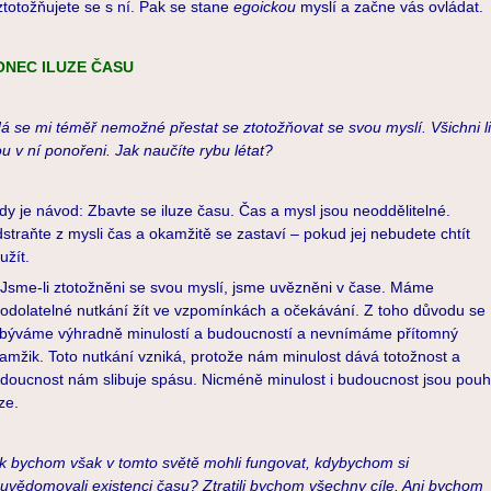
ztotožňujete se s ní. Pak se stane
egoickou
myslí a začne vás ovládat.
ONEC ILUZE ČASU
á se mi téměř nemožné přestat se ztotožňovat se svou myslí. Všichni l
ou v ní ponořeni. Jak naučíte rybu létat?
dy je návod: Zbavte se iluze času. Čas a mysl jsou neoddělitelné.
straňte z mysli čas a okamžitě se zastaví – pokud jej nebudete chtít
užít.
me-li ztotožněni se svou myslí, jsme uvězněni v čase. Máme
odolatelné nutkání žít ve vzpomínkách a očekávání. Z toho důvodu se
býváme výhradně minulostí a budoucností a nevnímáme přítomný
amžik. Toto nutkání vzniká, protože nám minulost dává totožnost a
doucnost nám slibuje spásu. Nicméně minulost i budoucnost jsou pou
uze.
k bychom však v tomto světě mohli fungovat, kdybychom si
uvědomovali existenci času? Ztratili bychom všechny cíle. Ani bychom