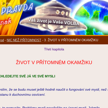
|
rss
vod
-
NIC NEŽ PŘÍTOMNOST
-
3. ŽIVOT V PŘÍTOMNÉM OKAMŽIKU
Třetí kapitola
ŽIVOT V PŘÍTOMNÉM OKAMŽIKU
EHLEDEJTE SVÉ JÁ VE SVÉ MYSLI
slím, že se budu muset ještě hodně naučit o fungování své mysli, než 
stanu k duchovnímu osvícení.
, to nemusíte. Problémy mysli nevyřešíte na úrovni mysli. Jakmile