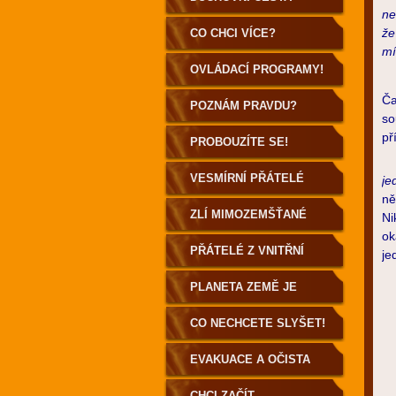
ne
POZEMŠŤANA
že
CO CHCI VÍCE?
mí
OVLÁDACÍ PROGRAMY!
Ča
POZNÁM PRAVDU?
so
př
PROBOUZÍTE SE!
Pr
VESMÍRNÍ PŘÁTELÉ
je
ně
ZLÍ MIMOZEMŠŤANÉ
Ni
ok
PŘÁTELÉ Z VNITŘNÍ
je
ZEMĚ
PLANETA ZEMĚ JE
DUTÁ!
CO NECHCETE SLYŠET!
EVAKUACE A OČISTA
ZEMĚ
CHCI ZAČÍT...