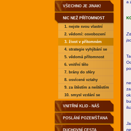
a 
VŠECHNO JE JINAK!
K
NIC NEŽ PŘÍTOMNOST
1. nejste svou vlastní
Zd
myslí
2. vědomí: osvobození
js
od bolesti
3. život v přítomném
okamžiku
4. strategie vyhýbání se
Ta
přítomnému okamžiku
5. vědomá přítomnost
Od
6. vnitřní tělo
po
7. brány do sféry
Js
neviditelného bytí
8. osvícené vztahy
ne
9. za štěstím a neštěstím
za
je klid
10. smysl vzdání se
ok
bu
VNITŘNÍ KLID - NÁŠ
il
DOMOV
POSLÁNÍ POZEMŠŤANA
Ja
ne
DUCHOVNÍ CESTA