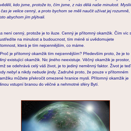
věděli, kdo jsme, protože to, čím jsme, z nás dělá naše minulost. Mysl
 čas je velice cenný, a proto bychom se měli naučit užívat jej rozumně,
sto abychom jím plýtvali.
s není cenný, protože je to iluze. Cenný je přítomný okamžik. Čím víc 
ustředíte na minulost a budoucnost, tím méně si uvědomujete
ítomnost, která je tím nejcennějším, co máme.
oč je přítomný okamžik tím nejcennějším? Především proto, že je to
diný
existující okamžik. Nic jiného neexistuje. Věčný okamžik je prostor,
mž se odehrává celý váš život, je to jediný neměnný faktor. Život je teď
kdy
nebyl
a nikdy
nebude
jindy. Zadruhé proto, že pouze v přítomném
amžiku můžete překročit omezené hranice mysli. Přítomný okamžik je
dinou vstupní branou do věčné a nehmotné sféry Bytí.