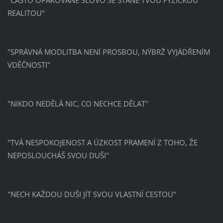
"ČASTO OPAKOVANÉ SLOVO SE STANE TVOU FYZICKOU
REALITOU"
"SPRÁVNÁ MODLITBA NENÍ PROSBOU, NÝBRŽ VYJÁDŘENÍM
VDĚČNOSTI"
"NIKDO NEDĚLÁ NIC, CO NECHCE DĚLAT"
"TVÁ NESPOKOJENOST A ÚZKOST PRAMENÍ Z TOHO, ŽE
NEPOSLOUCHÁŠ SVOU DUŠI"
"NECH KAŽDOU DUŠI JÍT SVOU VLASTNÍ CESTOU"