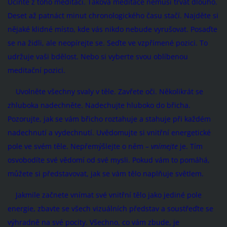
Učiňte z toho meditaci. Taková meditace nemusí trvat dlouho.
Deset až patnáct minut chronologického času stačí. Najděte si
nějaké klidné místo, kde vás nikdo nebude vyrušovat. Posaďte
se na židli, ale neopírejte se. Seďte ve vzpřímené pozici. To
udržuje vaši bdělost. Nebo si vyberte svou oblíbenou
meditační pozici.
Uvolněte všechny svaly v těle. Zavřete oči. Několikrát se
zhluboka nadechněte. Nadechujte hluboko do břicha.
Pozorujte, jak se vám břicho roztahuje a stahuje při každém
nadechnutí a vydechnutí. Uvědomujte si vnitřní energetické
pole ve svém těle. Nepřemýšlejte o něm –
vnímejte
je. Tím
osvobodíte své vědomí od své mysli. Pokud vám to pomáhá,
můžete si představovat, jak se vám tělo naplňuje světlem.
Jakmile začnete vnímat své vnitřní tělo jako jediné pole
energie, zbavte se všech vizuálních představ a soustřeďte se
výhradně na své pocity. Všechno, co vám zbude, je