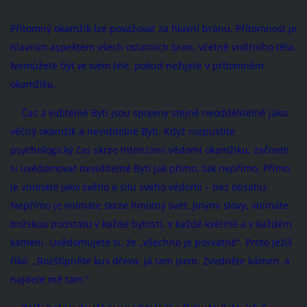
Přítomný okamžik lze považovat za hlavní bránu. Přítomnost je
hlavním aspektem všech ostatních bran, včetně vnitřního těla.
Nemůžete být
ve svém těle
, pokud nežijete v přítomném
okamžiku.
Čas a viditelné Bytí jsou spojeny stejně neoddělitelně jako
věčný okamžik a neviditelné Bytí. Když rozpustíte
psychologický čas skrze intenzivní vědomí okamžiku, začnete
si uvědomovat neviditelné Bytí jak přímo, tak nepřímo. Přímo
je vnímáte jako světlo a sílu svého vědomí – bez obsahu.
Nepřímo je vnímáte skrze hmotný svět. Jinými slovy, vnímáte
božskou podstatu v každé bytosti, v každé květině a v každém
kameni. Uvědomujete si, že „všechno je posvátné“. Proto Ježíš
říká: „Rozštípněte kus dřeva; já tam jsem. Zvedněte kámen, a
najdete mě tam.“