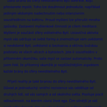
Další bránu do sféry neviditelného Bytí otevřete, když
přestanete myslit. Toho lze dosáhnout jednoduše, například
jediným vědomým nadechnutím nebo intenzivním
soustředěním na květinu. Proud myšlení lze přerušit mnoha
způsoby. Zastavení myšlenkové činnosti je cílem meditace.
Myšlení je součástí sféry viditelného Bytí. Ustavičná aktivita
mysli vás udržuje ve světě formy a znemožňuje vám uvědomit
si nevědomé Bytí, uvědomit si beztvarou a věčnou božskou
podstatu ve všech věcech a bytostech. Jste-li soustředěni v
přítomném okamžiku, vaše mysl se zastaví automaticky. Proto
jsem řekl, že přítomný okamžik je nejdůležitějším aspektem
každé brány do sféry neviditelného Bytí.
Přijetí reality je také branou do sféry neviditelného Bytí.
Důvod je jednoduchý: vnitřní rezistence vás odděluje od
druhých lidí, od vás samých a od okolního světa. Posiluje pocit
odloučenosti, na kterém závisí život ega. Čím silnější je váš