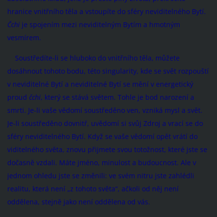
hranice vnitřního těla a vstoupíte do sféry neviditelného Bytí.
Čchi
je spojením mezi neviditelným Bytím a hmotným
vesmírem.
Soustředíte-li se hluboko do vnitřního těla, můžete
dosáhnout tohoto bodu, této singularity, kde se svět rozpouští
v neviditelné Bytí a neviditelné Bytí se mění v energetický
proud
čchi
, který se stává světem. Tohle je bod narození a
smrti. Je-li vaše vědomí soustředěno ven, vzniká mysl a svět.
Je-li soustředěno dovnitř, uvědomí si svůj Zdroj a vrací se do
sféry neviditelného Bytí. Když se vaše vědomí opět vrátí do
viditelného světa, znovu přijmete svou totožnost, které jste se
dočasně vzdali. Máte jméno, minulost a budoucnost. Ale v
jednom ohledu jste se změnili: ve svém nitru jste zahlédli
realitu, která není „z tohoto světa“, ačkoli od něj není
oddělena, stejně jako není oddělena od vás.