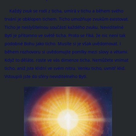
Každý zvuk se rodí z ticha, umírá v tichu a během svého
trvání je obklopen tichem. Ticho umožňuje zvukům existovat.
Ticho je neslyšitelnou součástí každého zvuku. Neviditelné
Bytí je přítomno ve světě ticha. Proto se říká, že nic není tak
podobné Bohu jako ticho. Musíte si je však uvědomovat. I
během rozhovoru si uvědomujte pomlky mezi slovy a větami.
Když to děláte, roste ve vás dimenze ticha. Nemůžete vnímat
ticho, aniž jste klidní ve svém nitru. Venku ticho, uvnitř klid.
Vstoupili jste do sféry neviditelného Bytí.