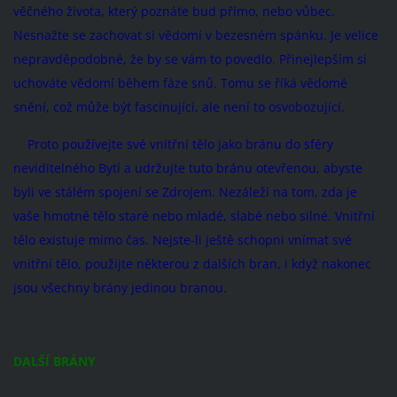
věčného života, který poznáte bud přímo, nebo vůbec.
Nesnažte se zachovat si vědomí v bezesném spánku. Je velice
nepravděpodobné, že by se vám to povedlo. Přinejlepším si
uchováte vědomí během fáze snů. Tomu se říká vědomé
snění, což může být fascinující, ale není to osvobozující.
Proto používejte své vnitřní tělo jako bránu do sféry
neviditelného Bytí a udržujte tuto bránu otevřenou, abyste
byli ve stálém spojení se Zdrojem. Nezáleží na tom, zda je
vaše hmotné tělo staré nebo mladé, slabé nebo silné. Vnitřní
tělo existuje mimo čas. Nejste-li ještě schopni vnímat své
vnitřní tělo, použijte některou z dalších bran, i když nakonec
jsou všechny brány jedinou branou.
DALŠÍ BRÁNY