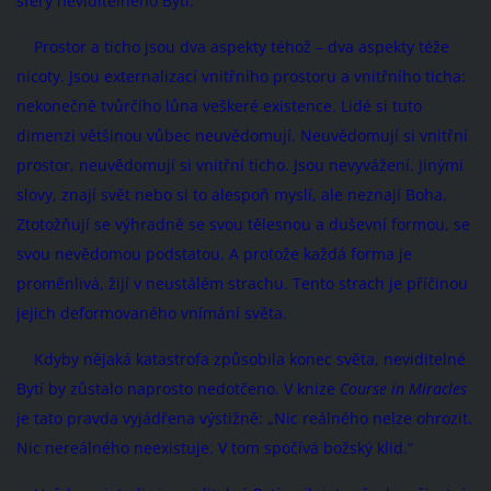
sféry neviditelného Bytí.
Prostor a ticho jsou dva aspekty téhož – dva aspekty téže
nicoty. Jsou externalizací vnitřního prostoru a vnitřního ticha:
nekonečně tvůrčího lůna veškeré existence. Lidé si tuto
dimenzi většinou vůbec neuvědomují. Neuvědomují si vnitřní
prostor, neuvědomují si vnitřní ticho. Jsou nevyvážení. Jinými
slovy, znají svět nebo si to alespoň myslí, ale neznají Boha.
Ztotožňují se výhradně se svou tělesnou a duševní formou, se
svou nevědomou podstatou. A protože každá forma je
proměnlivá, žijí v neustálém strachu. Tento strach je příčinou
jejich deformovaného vnímání světa.
Kdyby nějaká katastrofa způsobila konec světa, neviditelné
Bytí by zůstalo naprosto nedotčeno. V knize
Course in Miracles
je tato pravda vyjádřena výstižně: „Nic reálného nelze ohrozit.
Nic nereálného neexistuje. V tom spočívá božský klid.“