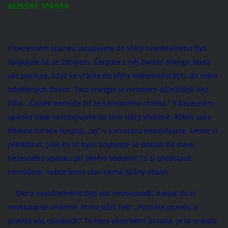
BEZESNÝ SPÁNEK
V bezesném spánku vstupujete do sféry neviditelného Bytí.
Spojujete se se Zdrojem. Čerpáte z něj životní energii, která
vás posiluje, když se vrátíte do sféry viditelného Bytí, do světa
oddělených forem. Tato energie je mnohem důležitější než
jídlo. „Člověk nemůže žít ze samotného chleba.“ V bezesném
spánku však nevstupujete do této sféry vědomě. Ačkoli vaše
tělesné funkce fungují, „vy“ v tom stavu neexistujete. Umíte si
představit, jaké by to bylo, kdybyste se dostali do stavu
bezesného spánku při plném vědomí? To si představit
nemůžete, neboť tento stav nemá žádný obsah.
Sféra neviditelného Bytí vás neosvobodí, dokud do ní
nevstoupíte vědomě. Proto Ježíš řekl: „Poznáte pravdu a
pravda vás osvobodí.“ To není abstraktní pravda. Je to pravda