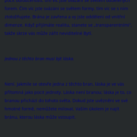
pocit odloučenosti, tím víc jste svázáni se světem oddělených
forem. Čím víc jste svázáni se světem formy, tím víc se s ním
ztotožňujete. Brána je zavřena a vy jste odděleni od vnitřní
dimenze. Když přijímáte realitu, stanete se „transparentními“,
takže skrze vás může zářit neviditelné Bytí.
Jednou z těchto bran musí být láska.
Není. Jakmile se otevře jedna z těchto bran, láska je ve vás
přítomná jako pocit jednoty. Láska není branou; láska je to, co
branou přichází do tohoto světa. Dokud jste uvězněni ve své
hmotné formě, nemůžete milovat. Vaším úkolem je najít
bránu, kterou láska může vstoupit.