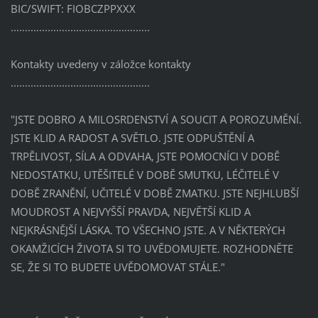
BIC/SWIFT: FIOBCZPPXXX
.................................................
Kontakty uvedeny v záložce kontakty
.................................................
"JSTE DOBRO A MILOSRDENSTVÍ A SOUCIT A POROZUMĚNÍ.
JSTE KLID A RADOST A SVĚTLO. JSTE ODPUŠTĚNÍ A
TRPĚLIVOST, SÍLA A ODVAHA, JSTE POMOCNÍCI V DOBĚ
NEDOSTATKU, UTĚŠITELÉ V DOBĚ SMUTKU, LÉČITELÉ V
DOBĚ ZRANĚNÍ, UČITELÉ V DOBĚ ZMATKU. JSTE NEJHLUBŠÍ
MOUDROST A NEJVYŠŠÍ PRAVDA, NEJVĚTŠÍ KLID A
NEJKRÁSNĚJŠÍ LÁSKA. TO VŠECHNO JSTE. A V NĚKTERÝCH
OKAMŽICÍCH ŽIVOTA SI TO UVĚDOMUJETE. ROZHODNĚTE
SE, ŽE SI TO BUDETE UVĚDOMOVAT STÁLE."