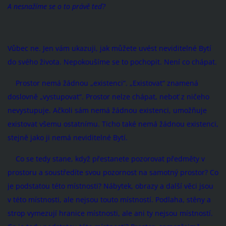
A nesnažíme se o to právě teď?
Vůbec ne. Jen vám ukazuji, jak můžete uvést neviditelné Bytí
do svého života. Nepokoušíme se to pochopit. Není co chápat.
Prostor nemá žádnou „existenci“. „Existovat“ znamená
doslovně „vystupovat“. Prostor nelze chápat, neboť z ničeho
nevystupuje. Ačkoli sám nemá žádnou existenci, umožňuje
existovat všemu ostatnímu. Ticho také nemá žádnou existenci,
stejně jako ji nemá neviditelné Bytí.
Co se tedy stane, když přestanete pozorovat předměty v
prostoru a soustředíte svou pozornost na samotný prostor? Co
je podstatou této místnosti? Nábytek, obrazy a další věci jsou
v této místnosti, ale nejsou touto místností. Podlaha, stěny a
strop vymezují hranice místnosti, ale ani ty nejsou místností.