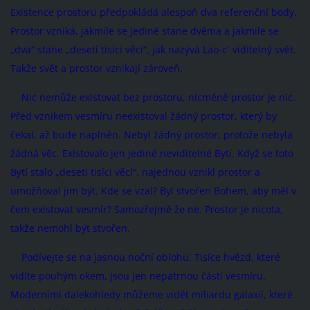
Existence prostoru předpokládá alespoň dva referenční body.
Prostor vzniká, jakmile se Jediné stane dvěma a jakmile se
„dva“ stane „deseti tisíci věcí“, jak nazývá Lao-c´ viditelný svět.
Takže svět a prostor vznikají zároveň.
Nic nemůže existovat bez prostoru, nicméně prostor je nic.
Před vznikem vesmíru neexistoval žádný prostor, který by
čekal, až bude naplněn. Nebyl žádný prostor, protože nebyla
žádná věc. Existovalo jen jediné neviditelné Bytí. Když se toto
Bytí stalo „deseti tisíci věcí“, najednou vznikl prostor a
umožňoval jim být. Kde se vzal? Byl stvořen Bohem, aby měl v
čem existovat vesmír? Samozřejmě že ne. Prostor je nicota,
takže nemohl být stvořen.
Podívejte se na jasnou noční oblohu. Tisíce hvězd, které
vidíte pouhým okem, jsou jen nepatrnou částí vesmíru.
Moderními dalekohledy můžeme vidět miliardu galaxií, které