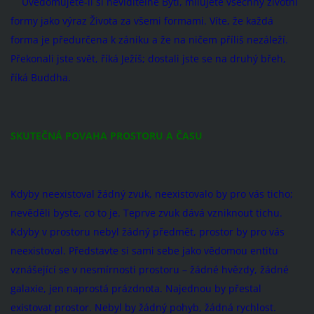
Uvědomujete-li si neviditelné Bytí, milujete všechny životní
formy jako výraz Života za všemi formami. Víte, že každá
forma je předurčena k zániku a že na ničem příliš nezáleží.
Překonali jste svět, říká Ježíš; dostali jste se na druhý břeh,
říká Buddha.
SKUTEČNÁ POVAHA PROSTORU A ČASU
Kdyby neexistoval žádný zvuk, neexistovalo by pro vás ticho;
nevěděli byste, co to je. Teprve zvuk dává vzniknout tichu.
Kdyby v prostoru nebyl žádný předmět, prostor by pro vás
neexistoval. Představte si sami sebe jako vědomou entitu
vznášející se v nesmírnosti prostoru – žádné hvězdy, žádné
galaxie, jen naprostá prázdnota. Najednou by přestal
existovat prostor. Nebyl by žádný pohyb, žádná rychlost.