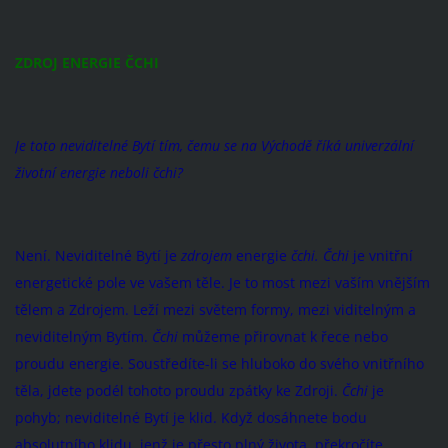
ZDROJ ENERGIE ČCHI
Je toto neviditelné Bytí tím, čemu se na Východě říká univerzální
životní energie neboli čchi?
Není. Neviditelné Bytí je
zdrojem
energie
čchi. Čchi
je vnitřní
energetické pole ve vašem těle. Je to most mezi vaším vnějším
tělem a Zdrojem. Leží mezi světem formy, mezi viditelným a
neviditelným Bytím.
Čchi
můžeme přirovnat k řece nebo
proudu energie. Soustředíte-li se hluboko do svého vnitřního
těla, jdete podél tohoto proudu zpátky ke Zdroji.
Čchi
je
pohyb; neviditelné Bytí je klid. Když dosáhnete bodu
absolutního klidu, jenž je přesto plný života, překročíte