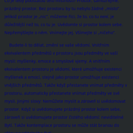
Co je tedy podstatou této místnosti? Prostor, samozřejmě,
prázdný prostor. Bez prostoru by tu nebylo žádné „místo“.
Jelikož prostor je „nic“, můžeme říci, že to, co tu
není
, je
důležitější než to, co tu je. Uvědomte si prostor kolem sebe.
Nepřemýšlejte o něm. Vnímejte jej. Všímejte si „ničeho“.
Budete-li to dělat, změní se vaše vědomí. Vnitřním
ekvivalentem předmětů v prostoru jsou předměty ve vaší
mysli: myšlenky, emoce a smyslové vjemy. A vnitřním
ekvivalentem prostoru je vědomí, které umožňuje existenci
myšlenek a emocí, stejně jako prostor umožňuje existenci
vnějších předmětů. Takže když přestanete vnímat předměty v
prostoru, automaticky přestanete vnímat předměty ve své
mysli. Jinými slovy: Nemůžete myslit a
zároveň
si uvědomovat
prostor. Když si uvědomujete prázdný prostor kolem sebe,
zároveň si uvědomujete prostor čistého vědomí: neviditelné
Bytí. Takže kontemplace prostoru se může stát branou do