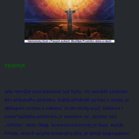
PROSTOR
Jako nemůže zvuk existovat bez ticha, nic nemůže existovat
bez prázdného prostoru. Každý předmět vychází z nicoty, je
obklopen nicotou a nakonec se do nicoty vrací. Dokonce i
uvnitř každého předmětu je mnohem víc „ničeho“ než
„něčeho“. Vědci říkají, že masivnost hmoty je iluze. Každá
hmota, včetně vašeho hmotného těla, je téměř stoprocentní