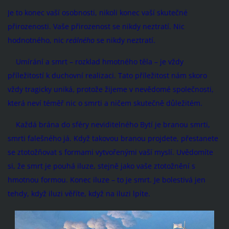
Je to konec vaší osobnosti, nikoli konec vaší skutečné
přirozenosti. Vaše přirozenost se nikdy neztratí. Nic
hodnotného, nic
reálného
se nikdy neztratí.
Umírání a smrt – rozklad hmotného těla – je vždy
příležitostí k duchovní realizaci. Tato příležitost nám skoro
vždy tragicky uniká, protože žijeme v nevědomé společnosti,
která neví téměř nic o smrti a ničem skutečně důležitém.
Každá brána do sféry neviditelného Bytí je branou smrti,
smrti falešného já. Když takovou branou projdete, přestanete
se ztotožňovat s formami vytvořenými vaší myslí. Uvědomíte
si, že smrt je pouhá iluze, stejně jako vaše ztotožnění s
hmotnou formou. Konec iluze – to je smrt. Je bolestivá jen
tehdy, když iluzi věříte, když na iluzi lpíte.