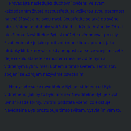
Provádějte následující duchovní cvičení: Ve svém
každodenním životě nesoustřeďujte veškerou svou pozornost
na vnější svět a na svou mysl. Soustřeďte se také do svého
nitra. Vnímejte hluboký vnitřní klid. Udržujte bránu ke Zdroji
otevřenou. Neviditelné Bytí si můžete uvědomovat po celý
život. Vnímáte je jako pocit vnitřního klidu v pozadí, jako
hluboký klid, který vás nikdy neopustí, ať se ve vnějším světě
děje cokoli. Stanete se mostem mezi neviditelným a
viditelným Bytím, mezi Bohem a tímto světem. Tento stav
spojení se Zdrojem nazýváme osvícením.
Nemyslete si, že neviditelné Bytí je odděleno od Bytí
viditelného. Jak by to bylo možné? Neviditelné Bytí je život
uvnitř každé formy, vnitřní podstata všeho, co existuje.
Neviditelné Bytí prostupuje tímto světem. Vysvětlím vám to.