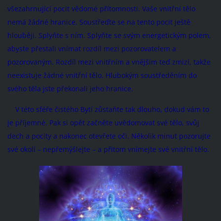
všezahrnující pocit vědomé přítomnosti. Vaše vnitřní tělo
nemá žádné hranice. Soustřeďte se na tento pocit ještě
hlouběji. Splyňte s ním. Splyňte se svým energetickým polem,
abyste přestali vnímat rozdíl mezi pozorovatelem a
pozorovaným. Rozdíl mezi vnitřním a vnějším teď zmizí, takže
neexistuje žádné vnitřní tělo. Hlubokým soustředěním do
svého těla jste překonali jeho hranice.
V této sféře čistého Bytí zůstaňte tak dlouho, dokud vám to
je příjemné. Pak si opět začněte uvědomovat své tělo, svůj
dech a pocity a nakonec otevřete oči. Několik minut pozorujte
své okolí – nepřemýšlejte – a přitom vnímejte své vnitřní tělo.