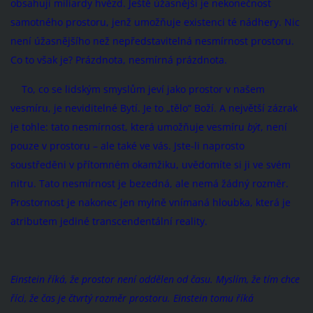
obsahují miliardy hvězd. Ještě úžasnější je nekonečnost
samotného prostoru, jenž umožňuje existenci té nádhery. Nic
není úžasnějšího než nepředstavitelná nesmírnost prostoru.
Co to však je? Prázdnota, nesmírná prázdnota.
To, co se lidským smyslům jeví jako prostor v našem
vesmíru, je neviditelné Bytí. Je to „tělo“ Boží. A největší zázrak
je tohle: tato nesmírnost, která umožňuje vesmíru
být
, není
pouze v prostoru – ale také ve vás. Jste-li naprosto
soustředěni v přítomném okamžiku, uvědomíte si ji ve svém
nitru. Tato nesmírnost je bezedná, ale nemá žádný rozměr.
Prostornost je nakonec jen mylně vnímaná hloubka, která je
atributem jediné transcendentální reality.
Einstein říká, že prostor není oddělen od času. Myslím, že tím chce
říci, že čas je čtvrtý rozměr prostoru. Einstein tomu říká