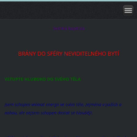
Sedmá kapitola
BRÁNY DO SFÉRY NEVIDITELNÉHO BYTÍ
VSTUPTE HLUBOKO DO SVÉHO TĚLA
Jsem schopen vnímat energii ve svém těle, zejména v pažích a
nohou, ale nejsem schopen dostat se hlouběji.