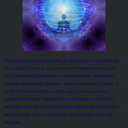
Vstoupit do této beztvaré sféry je osvobozující. Osvobodí vás
to z područí formy. Je to život ve svém nerozlišeném stavu,
jenž předchází fragmentaci v mnohost forem. Můžeme to
nazývat neviditelným Zdrojem, Bytím uvnitř všech bytostí. Je
to sféra hlubokého klidu a ticha, ale zároveň radosti a
intenzivního života. Kdykoli jste soustředěni v přítomném
okamžiku, otvíráte se světlu čistého vědomí, které vyzařuje z
tohoto Zdroje. Také si uvědomíte, že toto světlo tvoří vaši
podstatu.