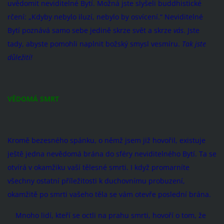
uvědomit neviditelné Bytí. Možná jste slyšeli buddhistické
rčení: „Kdyby nebylo iluzí, nebylo by osvícení.“ Neviditelné
Bytí poznává samo sebe jedině skrze svět a skrze
vás
. Jste
tady, abyste pomohli naplnit božský smysl vesmíru.
Tak jste
důležití!
VĚDOMÁ SMRT
Kromě bezesného spánku, o němž jsem již hovořil, existuje
ještě jedna nevědomá brána do sféry neviditelného Bytí. Ta se
otvírá v okamžiku vaší tělesné smrti. I když promarníte
všechny ostatní příležitosti k duchovnímu probuzení,
okamžitě po smrti vašeho těla se vám otevře poslední brána.
Mnoho lidí, kteří se octli na prahu smrti, hovoří o tom, že