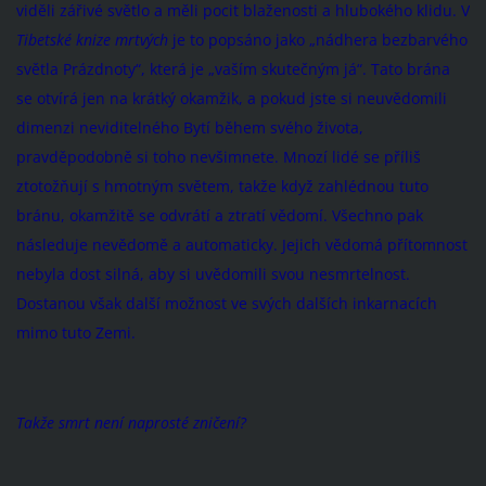
viděli zářivé světlo a měli pocit blaženosti a hlubokého klidu. V
Tibetské knize mrtvých
je to popsáno jako „nádhera bezbarvého
světla Prázdnoty“, která je „vaším skutečným já“. Tato brána
se otvírá jen na krátký okamžik, a pokud jste si neuvědomili
dimenzi neviditelného Bytí během svého života,
pravděpodobně si toho nevšimnete. Mnozí lidé se příliš
ztotožňují s hmotným světem, takže když zahlédnou tuto
bránu, okamžitě se odvrátí a ztratí vědomí. Všechno pak
následuje nevědomě a automaticky. Jejich vědomá přítomnost
nebyla dost silná, aby si uvědomili svou nesmrtelnost.
Dostanou však další možnost ve svých dalších inkarnacích
mimo tuto Zemi.
Takže smrt není naprosté zničení?