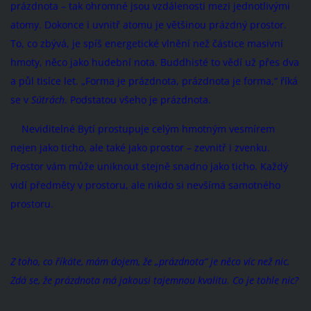
prázdnota – tak ohromné jsou vzdálenosti mezi jednotlivými
atomy. Dokonce i uvnitř atomu je většinou prázdný prostor.
To, co zbývá, je spíš energetické vlnění než částice masivní
hmoty, něco jako hudební nota. Buddhisté to vědí už přes dva
a půl tisíce let. „Forma je prázdnota, prázdnota je forma,“ říká
se v
Sútrách
. Podstatou všeho je prázdnota.
Neviditelné Bytí prostupuje celým hmotným vesmírem
nejen jako ticho, ale také jako prostor – zevnitř i zvenku.
Prostor vám může uniknout stejně snadno jako ticho. Každý
vidí předměty v prostoru, ale nikdo si nevšímá samotného
prostoru.
Z toho, co říkáte, mám dojem, že „prázdnota“ je něco víc než nic.
Zdá se, že prázdnota má jakousi tajemnou kvalitu. Co je tohle nic?