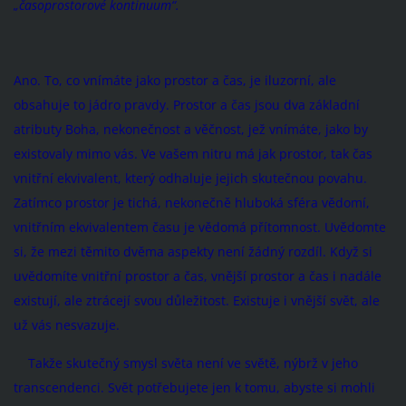
„časoprostorové kontinuum“.
Ano. To, co vnímáte jako prostor a čas, je iluzorní, ale
obsahuje to jádro pravdy. Prostor a čas jsou dva základní
atributy Boha, nekonečnost a věčnost, jež vnímáte, jako by
existovaly mimo vás. Ve vašem nitru má jak prostor, tak čas
vnitřní ekvivalent, který odhaluje jejich skutečnou povahu.
Zatímco prostor je tichá, nekonečně hluboká sféra vědomí,
vnitřním ekvivalentem času je vědomá přítomnost. Uvědomte
si, že mezi těmito dvěma aspekty není žádný rozdíl. Když si
uvědomíte vnitřní prostor a čas, vnější prostor a čas i nadále
existují, ale ztrácejí svou důležitost. Existuje i vnější svět, ale
už vás nesvazuje.
Takže skutečný smysl světa není ve světě, nýbrž v jeho
transcendenci. Svět potřebujete jen k tomu, abyste si mohli