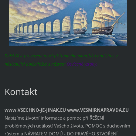
Další část provázení mocí přítomného okamžiku nabízíme v
následující podzáložce s názvem
Osvícené vztahy.
Kontakt
www.VSECHNO-JE-JINAK.EU www.VESMIRNAPRAVDA.EU
Nabízíme životní informace a pomoc při ŘEŠENÍ
problémových událostí Vašeho života, POMOC s duchovním
růstem a NÁVRATEM DOMŮ - DO PRAVÉHO STVOŘENÍ.