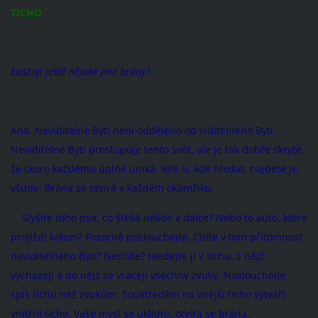
TICHO
Existují ještě nějaké jiné brány?
Ano. Neviditelné Bytí není odděleno od viditelného Bytí.
Neviditelné Bytí prostupuje tento svět, ale je tak dobře skryté,
že skoro každému úplně uniká. Víte-li, kde hledat, najdete je
všude. Brána se otvírá v každém okamžiku.
Slyšíte toho psa, co štěká někde v dálce? Nebo to auto, které
projíždí kolem? Pozorně poslouchejte. Cítíte v tom přítomnost
neviditelného Bytí? Necítíte? Hledejte ji v tichu, z nějž
vycházejí a do nějž se vracejí všechny zvuky. Naslouchejte
spíš tichu než zvukům. Soustředění na vnější ticho vytváří
vnitřní ticho. Vaše mysl se uklidní: otvírá se brána.