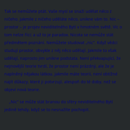
Tak se nemůžete ptát. Vaše mysl se snaží udělat něco z
ničeho. Jakmile z ničeho uděláte něco, unikne vám to. Nic –
prostor – je projev neviditelného Bytí v hmotném světě. Víc o
tom nelze říci; a už to je paradox. Nicota se nemůže stát
předmětem poznání. Nemůžete studovat „nic“. Když vědci
studují prostor, obvykle z něj něco udělají. Jakmile to však
udělají, naprosto jim unikne podstata. Není překvapující, že
nejnovější teorie tvrdí, že prostor není prázdný, ale že je
naplněný nějakou látkou. Jakmile máte teorii, není obtížné
najít důkazy, které ji potvrzují, alespoň do té doby, než se
objeví nová teorie.
„Nic“ se může stát branou do sféry neviditelného Bytí
jedině tehdy, když se to nesnažíte pochopit.