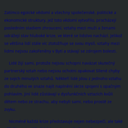
Zatímco egoické vědomí a všechny společenské, politické a
ekonomické struktury, jež toto vědomí vytvořilo, procházejí
posledním stadiem zhroucení, vztahy mezi muži a ženami
odrážejí stav hluboké krize, ve které se lidstvo nachází. Jelikož
se většina lidí stále víc ztotožňuje se svou myslí, vztahy mezi
lidmi nejsou zakořeněny v Bytí a stávají se zdrojem bolesti.
Lidé žijí sami, protože nejsou schopni navázat skutečný
partnerský vztah nebo nejsou ochotni opakovat šílené chyby
ze svých minulých vztahů. Někteří lidé jdou z jednoho vztahu
do druhého ve snaze najít naplnění skrze spojení s opačným
pohlavím. Jiní lidé zůstávají v dysfunkčních vztazích kvůli
dětem nebo ze strachu, aby nebyli sami, nebo prostě ze
zvyku.
Nicméně každá krize představuje nejen nebezpečí, ale také