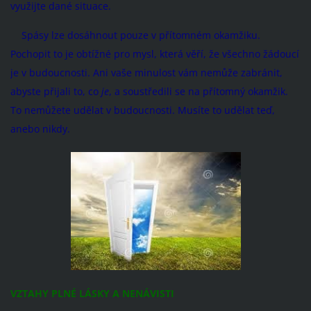
využijte dané situace.
Spásy lze dosáhnout pouze v přítomném okamžiku.
Pochopit to je obtížné pro mysl, která věří, že všechno žádoucí
je v budoucnosti. Ani vaše minulost vám nemůže zabránit,
abyste přijali to, co
je
, a soustředili se na přítomný okamžik.
To nemůžete udělat v budoucnosti. Musíte to udělat teď,
anebo nikdy.
VZTAHY PLNÉ LÁSKY A NENÁVISTI