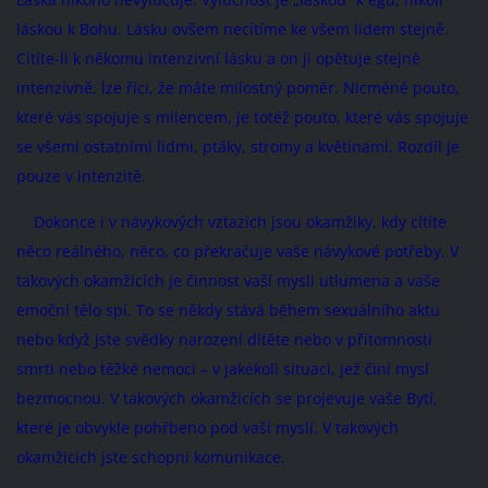
láskou k Bohu. Lásku ovšem necítíme ke všem lidem stejně.
Cítíte-li k někomu intenzivní lásku a on ji opětuje stejně
intenzivně, lze říci, že máte milostný poměr. Nicméně pouto,
které vás spojuje s milencem, je totéž pouto, které vás spojuje
se všemi ostatními lidmi, ptáky, stromy a květinami. Rozdíl je
pouze v intenzitě.
Dokonce i v návykových vztazích jsou okamžiky, kdy cítíte
něco reálného, něco, co překračuje vaše návykové potřeby. V
takových okamžicích je činnost vaší mysli utlumena a vaše
emoční tělo spí. To se někdy stává během sexuálního aktu
nebo když jste svědky narození dítěte nebo v přítomnosti
smrti nebo těžké nemoci – v jakékoli situaci, jež činí mysl
bezmocnou. V takových okamžicích se projevuje vaše Bytí,
které je obvykle pohřbeno pod vaší myslí. V takových
okamžicích jste schopni komunikace.