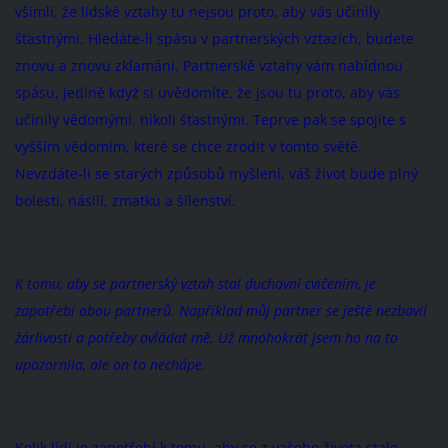
všimli, že lidské vztahy tu nejsou proto, aby vás učinily
šťastnými. Hledáte-li spásu v partnerských vztazích, budete
znovu a znovu zklamáni. Partnerské vztahy vám nabídnou
spásu, jedině když si uvědomíte, že jsou tu proto, aby vás
učinily vědomými, nikoli šťastnými. Teprve pak se spojíte s
vyšším vědomím, které se chce zrodit v tomto světě.
Nevzdáte-li se starých způsobů myšlení, váš život bude plný
bolesti, násilí, zmatku a šílenství.
K tomu, aby se partnerský vztah stal duchovní cvičením, je
zapotřebí obou partnerů. Například můj partner se ještě nezbavil
žárlivosti a potřeby ovládat mě. Už mnohokrát jsem ho na to
upozornila, ale on to nechápe.
Kolik lidí je zapotřebí k tomu, aby se z vašeho života stalo