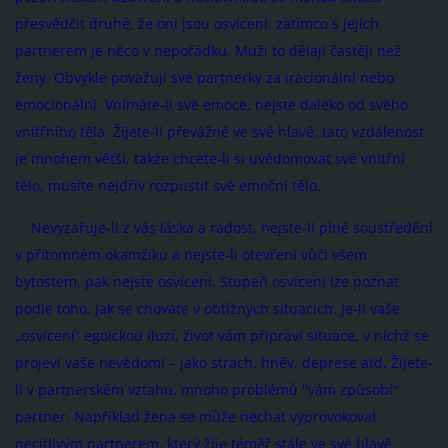
přesvědčit druhé, že oni jsou osvícení, zatímco s jejich
partnerem je něco v nepořádku. Muži to dělají častěji než
ženy. Obvykle považují své partnerky za iracionální nebo
emocionální. Vnímáte-li své emoce, nejste daleko od svého
vnitřního těla. Žijete-li převážně ve své hlavě, tato vzdálenost
je mnohem větší, takže chcete-li si uvědomovat své vnitřní
tělo, musíte nejdřív rozpustit své emoční tělo.
Nevyzařuje-li z vás láska a radost, nejste-li plně soustředění
v přítomném okamžiku a nejste-li otevření vůči všem
bytostem, pak nejste osvícení. Stupeň osvícení lze poznat
podle toho, jak se chováte v obtížných situacích. Je-li vaše
„osvícení“ egoickou iluzí, život vám připraví situace, v nichž se
projeví vaše nevědomí – jako strach, hněv, deprese atd. Žijete-
li v partnerském vztahu, mnoho problémů "vám způsobí"
partner. Například žena se může nechat vyprovokovat
necitlivým partnerem, který žije téměř stále ve své hlavě.