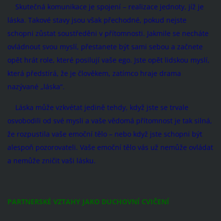
Skutečná komunikace je spojení – realizace jednoty, jíž je
láska. Takové stavy jsou však přechodné, pokud nejste
schopni zůstat soustředěni v přítomnosti. Jakmile se necháte
ovládnout svou myslí, přestanete být sami sebou a začnete
opět hrát role, které posilují vaše ego. Jste opět lidskou myslí,
která předstírá, že je člověkem, zatímco hraje drama
nazývané „láska“.
Láska může vzkvétat jedině tehdy, když jste se trvale
osvobodili od své mysli a vaše vědomá přítomnost je tak silná,
že rozpustila vaše emoční tělo – nebo když jste schopni být
alespoň pozorovateli. Vaše emoční tělo vás už nemůže ovládat
a nemůže zničit vaši lásku.
PARTNERSKÉ VZTAHY JAKO DUCHOVNÍ CVIČENÍ