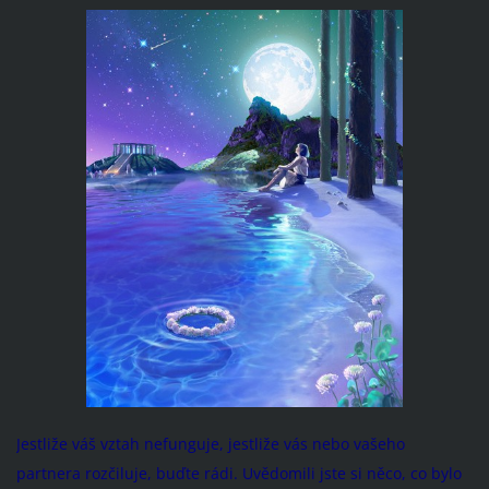
Jestliže váš vztah nefunguje, jestliže vás nebo vašeho
partnera rozčiluje, buďte rádi. Uvědomili jste si něco, co bylo