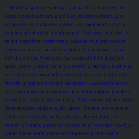
Skutečná spása je svoboda – od strachu, od utrpení, od
pocitu nedostatečnosti, a tudíž od veškerého chtění. Je to
osvobození od nutkavého myšlení, od negativních emocí a
zejména od minulosti a budoucnosti. Vaše mysl vám říká, že
se tam nemůžete dostat odtud. Něco se musí stát nebo se
něčím musíte stát, než se osvobodíte. Jinými slovy říká, že
potřebujete čas. Považujete čas za prostředek k dosažení
spásy, zatímco právě čas je tou největší překážkou. Myslíte si,
že se nemůžete osvobodit v přítomnosti, zatímco přítomný
okamžik je jedinou bránou k osvobození. Osvobodíte se tím,
že si uvědomíte, že už svobodní jste. Boha najdete, jakmile si
uvědomíte, že ho hledat nemusíte. Takže neexistuje jen
jediná
cesta ke spáse. Můžete využít jakékoli situace. Ale musíte to
udělat v přítomnosti. Spásy nelze dosáhnout jindy. Jste
osamělí a nemáte partnera? Vstupte do přítomnosti a využijte
dané situace. Máte partnera? Vstupte do přítomnosti a