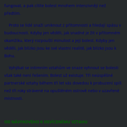
fungovat, a pak cítíte bolest mnohem intenzivněji než
předtím.
Proto se lidé snaží uniknout z přítomnosti a hledají spásu v
budoucnosti. Kdyby jen věděli, jak snadné je žít v přítomném
okamžiku, který rozpouští minulost a její bolest. Kdyby jen
věděli, jak blízko jsou ke své vlastní realitě, jak blízko jsou k
Bohu.
Vyhýbat se intimním vztahům ve snaze vyhnout se bolesti
však také není řešením. Bolest už existuje. Tři neúspěšné
partnerské vztahy během tří let vás dovedou k probuzení spíš
než tři roky strávené na opuštěném ostrově nebo v uzavřené
místnosti.
OD NÁVYKOVÉHO K OSVÍCENÉMU VZTAHU