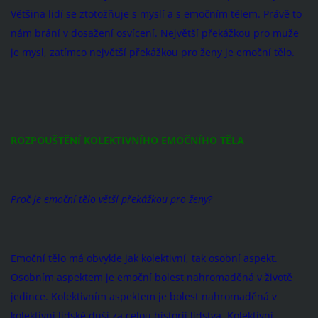
Většina lidí se ztotožňuje s myslí a s emočním tělem. Právě to
nám brání v dosažení osvícení. Největší překážkou pro muže
je mysl, zatímco největší překážkou pro ženy je emoční tělo.
ROZPOUŠTĚNÍ KOLEKTIVNÍHO EMOČNÍHO TĚLA
Proč je emoční tělo větší překážkou pro ženy?
Emoční tělo má obvykle jak kolektivní, tak osobní aspekt.
Osobním aspektem je emoční bolest nahromaděná v životě
jedince. Kolektivním aspektem je bolest nahromaděná v
kolektivní lidské duši za celou historii lidstva. Kolektivní