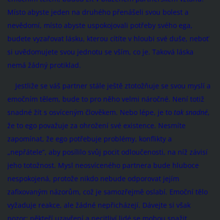
Místo abyste jeden na druhého přenášeli svou bolest a
nevědomí, místo abyste uspokojovali potřeby svého ega,
budete vyzařovat lásku, kterou cítíte v hloubi své duše, neboť
si uvědomujete svou jednotu se vším, co je. Taková láska
nemá žádný protiklad.
Jestliže se váš partner stále ještě ztotožňuje se svou myslí a
emočním tělem, bude to pro něho velmi náročné. Není totiž
snadné žít s osvíceným člověkem. Nebo lépe, je to
tak snadné
,
že to ego považuje za ohrožení své existence. Nesmíte
zapomínat, že ego potřebuje problémy, konflikty a
„nepřátele“, aby posílilo svůj pocit odloučenosti, na níž závisí
jeho totožnost. Mysl neosvíceného partnera bude hluboce
nespokojená, protože nikdo nebude odporovat jejím
zafixovaným názorům, což je samozřejmě oslabí. Emoční tělo
vyžaduje reakce, ale žádné nepřicházejí. Dávejte si však
pozor: někteří uzavření a necitliví lidé se mohou snažit