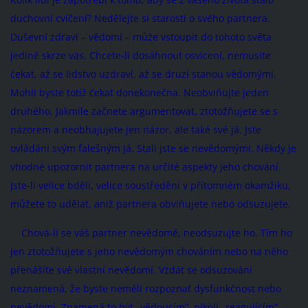
duchovní cvičení? Nedělejte si starosti o svého partnera.
Duševní zdraví – vědomí – může vstoupit do tohoto světa
jedině skrze vás. Chcete-li dosáhnout osvícení, nemusíte
čekat, až se lidstvo uzdraví, až se druzí stanou vědomými.
Mohli byste totiž čekat donekonečna. Neobviňujte jeden
druhého. Jakmile začnete argumentovat, ztotožňujete se s
názorem a neobhajujete jen názor, ale také své já. Jste
ovládáni svým falešným já. Stali jste se nevědomými. Někdy je
vhodné upozornit partnera na určité aspekty jeho chování.
Jste-li velice bdělí, velice soustředění v přítomném okamžiku,
můžete to udělat, aniž partnera obviňujete nebo odsuzujete.
Chová-li se váš partner nevědomě, neodsuzujte ho. Tím ho
jen ztotožňujete s jeho nevědomým chováním nebo na něho
přenášíte své vlastní nevědomí. Vzdát se odsuzování
neznamená, že byste neměli rozpoznat dysfunkčnost nebo
nevědomí. Znamená to být „vědoucím“, nikoli „reagujícím“