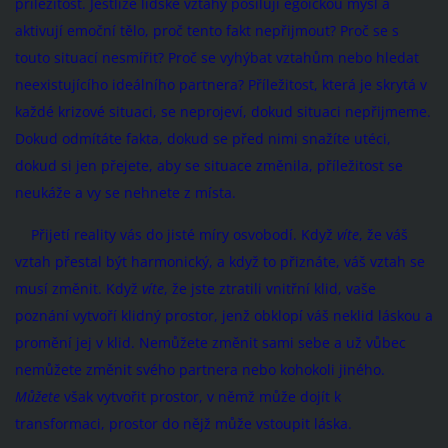
příležitost. Jestliže lidské vztahy posilují egoickou mysl a
aktivují emoční tělo, proč tento fakt nepřijmout? Proč se s
touto situací nesmířit? Proč se vyhýbat vztahům nebo hledat
neexistujícího ideálního partnera? Příležitost, která je skrytá v
každé krizové situaci, se neprojeví, dokud situaci nepřijmeme.
Dokud odmítáte fakta, dokud se před nimi snažíte utéci,
dokud si jen přejete, aby se situace změnila, příležitost se
neukáže a vy se nehnete z místa.
Přijetí reality vás do jisté míry osvobodí. Když
víte
, že váš
vztah přestal být harmonický, a když to přiznáte, váš vztah se
musí změnit. Když
víte
, že jste ztratili vnitřní klid, vaše
poznání vytvoří klidný prostor, jenž obklopí váš neklid láskou a
promění jej v klid. Nemůžete změnit sami sebe a už vůbec
nemůžete změnit svého partnera nebo kohokoli jiného.
Můžete
však vytvořit prostor, v němž může dojít k
transformaci, prostor do nějž může vstoupit láska.