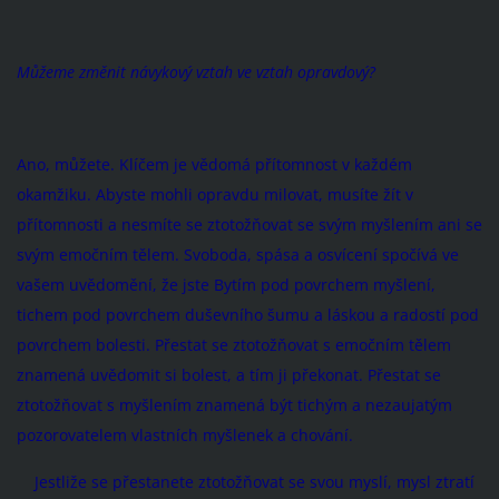
Můžeme změnit návykový vztah ve vztah opravdový?
Ano, můžete. Klíčem je vědomá přítomnost v každém
okamžiku. Abyste mohli opravdu milovat, musíte žít v
přítomnosti a nesmíte se ztotožňovat se svým myšlením ani se
svým emočním tělem. Svoboda, spása a osvícení spočívá ve
vašem uvědomění, že jste Bytím pod povrchem myšlení,
tichem pod povrchem duševního šumu a láskou a radostí pod
povrchem bolesti. Přestat se ztotožňovat s emočním tělem
znamená uvědomit si bolest, a tím ji překonat. Přestat se
ztotožňovat s myšlením znamená být tichým a nezaujatým
pozorovatelem vlastních myšlenek a chování.
Jestliže se přestanete ztotožňovat se svou myslí, mysl ztratí