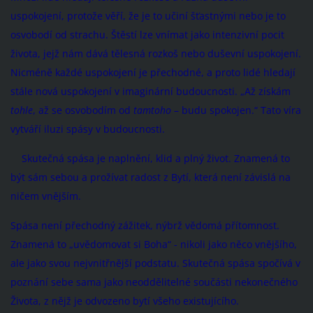
uspokojení, protože věří, že je to učiní šťastnými nebo je to
osvobodí od strachu. Štěstí lze vnímat jako intenzivní pocit
života, jejž nám dává tělesná rozkoš nebo duševní uspokojení.
Nicméně každé uspokojení je přechodné, a proto lidé hledají
stále nová uspokojení v imaginární budoucnosti. „Až získám
tohle
, až se osvobodím od
tamtoho
– budu spokojen.“ Tato víra
vytváří iluzi spásy v budoucnosti.
Skutečná spása je naplnění, klid a plný život. Znamená to
být sám sebou a prožívat radost z Bytí, která není závislá na
ničem vnějším.
Spása není přechodný zážitek, nýbrž vědomá přítomnost.
Znamená to „uvědomovat si Boha“ - nikoli jako něco vnějšího,
ale jako svou nejvnitřnější podstatu. Skutečná spása spočívá v
poznání sebe sama jako neoddělitelné součásti nekonečného
Života, z nějž je odvozeno bytí všeho existujícího.