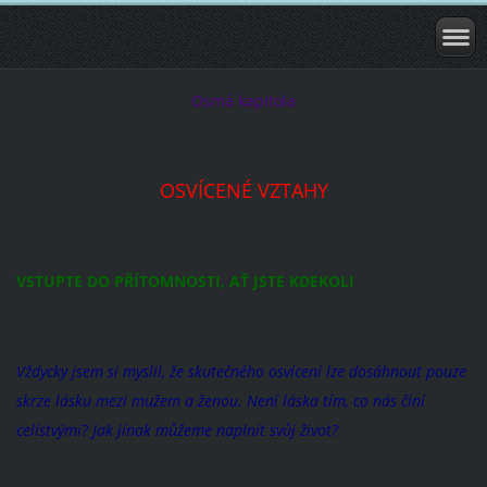
Osmá kapitola
OSVÍCENÉ VZTAHY
VSTUPTE DO PŘÍTOMNOSTI, AŤ JSTE KDEKOLI
Vždycky jsem si myslil, že skutečného osvícení lze dosáhnout pouze
skrze lásku mezi mužem a ženou. Není láska tím, co nás činí
celistvými? Jak jinak můžeme naplnit svůj život?