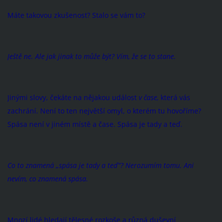
Máte takovou zkušenost? Stalo se vám to?
Ještě ne. Ale jak jinak to může být? Vím, že se to stane.
Jinými slovy, čekáte na nějakou událost
v čase,
která vás
zachrání. Není to ten největší omyl, o kterém tu hovoříme?
Spása není v jiném místě a čase. Spása je tady a teď.
Co to znamená „spása je tady a teď“? Nerozumím tomu. Ani
nevím, co znamená spása.
Mnozí lidé hledají tělesné rozkoše a různá duševní