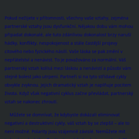
Pokud nežijete v přítomnosti, všechny vaše vztahy, zejména
partnerské vztahy jsou dysfunkční. Nějakou dobu vám mohou
připadat dokonalé, ale tuto zdánlivou dokonalost brzy naruší
hádky, konflikty, nespokojenost a stále častější projevy
citového nebo fyzického násilí. Vaše láska se pak změní v
nepřátelství a nenávist. To je považováno za normální. Váš
partnerský vztah kolísá mezi láskou a nenávistí a působí vám
stejně bolest jako utrpení. Partneři si na tyto střídavé cykly
obvykle zvyknou. Jejich dramatický vztah je naplňuje pocitem
života. Když však negativní cyklus začne převládat, partnerský
vztah se nakonec zhroutí.
Můžete se domnívat, že kdybyste dokázali eliminovat
negativní a destruktivní cykly, váš vztah by se zlepšil – ale to
není možné. Polarity jsou vzájemně závislé. Nemůžete mít