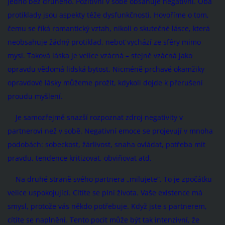
jedno bez druhého. Pozitivní v sobě obsahuje negativní. Oba
protiklady jsou aspekty téže dysfunkčnosti. Hovoříme o tom,
čemu se říká romantický vztah, nikoli o skutečné lásce, která
neobsahuje žádný protiklad, neboť vychází ze sféry mimo
mysl. Taková láska je velice vzácná – stejně vzácná jako
opravdu vědomá lidská bytost. Nicméně prchavé okamžiky
opravdové lásky můžeme prožít, kdykoli dojde k přerušení
proudu myšlení.
Je samozřejmě snazší rozpoznat zdroj negativity v
partnerovi než v sobě. Negativní emoce se projevují v mnoha
podobách: sobeckost, žárlivost, snaha ovládat, potřeba mít
pravdu, tendence kritizovat, obviňovat atd.
Na druhé straně svého partnera „milujete“. To je zpočátku
velice uspokojující. Cítíte se plní života. Vaše existence má
smysl, protože vás někdo potřebuje. Když jste s partnerem,
cítíte se naplněni. Tento pocit může být tak intenzivní, že