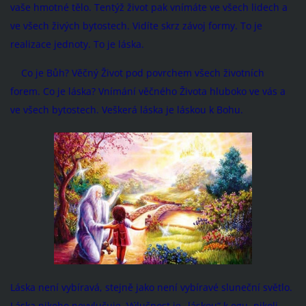
vaše hmotné tělo. Tentýž život pak vnímáte ve všech lidech a
ve všech živých bytostech. Vidíte skrz závoj formy. To je
realizace jednoty. To je láska.
Co je Bůh? Věčný Život pod povrchem všech životních
forem. Co je láska? Vnímání věčného Života hluboko ve vás a
ve všech bytostech. Veškerá láska je láskou k Bohu.
Láska není vybíravá, stejně jako není vybíravé sluneční světlo.
Láska nikoho nevylučuje. Výlučnost je „láskou“ k egu, nikoli