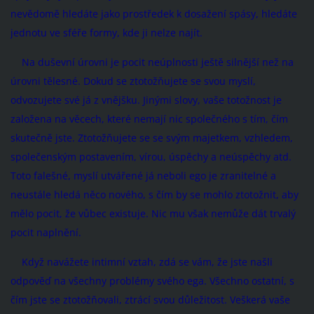
nevědomě hledáte jako prostředek k dosažení spásy, hledáte
jednotu ve sféře formy, kde ji nelze najít.
Na duševní úrovni je pocit neúplnosti ještě silnější než na
úrovni tělesné. Dokud se ztotožňujete se svou myslí,
odvozujete své já z vnějšku. Jinými slovy, vaše totožnost je
založena na věcech, které nemají nic společného s tím, čím
skutečně jste. Ztotožňujete se se svým majetkem, vzhledem,
společenským postavením, vírou, úspěchy a neúspěchy atd.
Toto falešné, myslí utvářené já neboli ego je zranitelné a
neustále hledá něco nového, s čím by se mohlo ztotožnit, aby
mělo pocit, že vůbec existuje. Nic mu však nemůže dát trvalý
pocit naplnění.
Když navážete intimní vztah, zdá se vám, že jste našli
odpověď na všechny problémy svého ega. Všechno ostatní, s
čím jste se ztotožňovali, ztrácí svou důležitost. Veškerá vaše