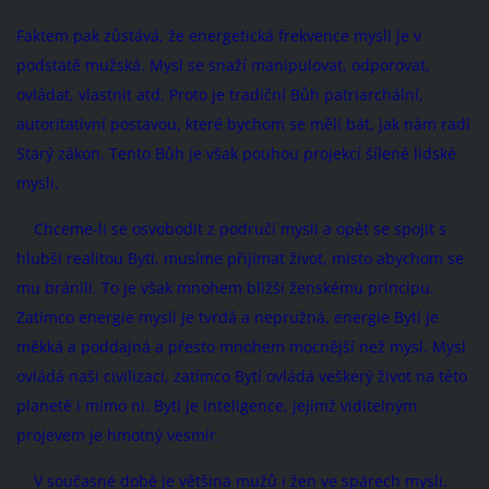
Faktem pak zůstává, že energetická frekvence mysli je v
podstatě mužská. Mysl se snaží manipulovat, odporovat,
ovládat, vlastnit atd. Proto je tradiční Bůh patriarchální,
autoritativní postavou, které bychom se měli bát, jak nám radí
Starý zákon. Tento Bůh je však pouhou projekcí šílené lidské
mysli.
Chceme-li se osvobodit z područí mysli a opět se spojit s
hlubší realitou Bytí, musíme přijímat život, místo abychom se
mu bránili. To je však mnohem bližší ženskému principu.
Zatímco energie mysli je tvrdá a nepružná, energie Bytí je
měkká a poddajná a přesto mnohem mocnější než mysl. Mysl
ovládá naši civilizaci, zatímco Bytí ovládá veškerý život na této
planetě i mimo ni. Bytí je Inteligence, jejímž viditelným
projevem je hmotný vesmír.
V současné době je většina mužů i žen ve spárech mysli.