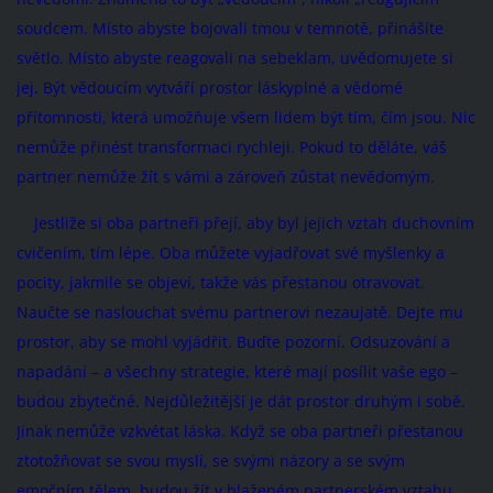
soudcem. Místo abyste bojovali tmou v temnotě, přinášíte
světlo. Místo abyste reagovali na sebeklam, uvědomujete si
jej. Být vědoucím vytváří prostor láskyplné a vědomé
přítomnosti, která umožňuje všem lidem být tím, čím jsou. Nic
nemůže přinést transformaci rychleji. Pokud to děláte, váš
partner nemůže žít s vámi a zároveň zůstat nevědomým.
Jestliže si oba partneři přejí, aby byl jejich vztah duchovním
cvičením, tím lépe. Oba můžete vyjadřovat své myšlenky a
pocity, jakmile se objeví, takže vás přestanou otravovat.
Naučte se naslouchat svému partnerovi nezaujatě. Dejte mu
prostor, aby se mohl vyjádřit. Buďte pozorní. Odsuzování a
napadání – a všechny strategie, které mají posílit vaše ego –
budou zbytečné. Nejdůležitější je dát prostor druhým i sobě.
Jinak nemůže vzkvétat láska. Když se oba partneři přestanou
ztotožňovat se svou myslí, se svými názory a se svým
emočním tělem, budou žít v blaženém partnerském vztahu.