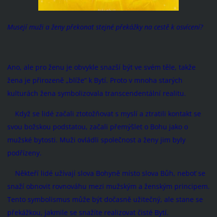
Musejí muži a ženy překonat stejné překážky na cestě k osvícení?
Ano, ale pro ženu je obvykle snazší být ve svém těle, takže
žena je přirozeně „blíže“ k Bytí. Proto v mnoha starých
kulturách žena symbolizovala transcendentální realitu.
Když se lidé začali ztotožňovat s myslí a ztratili kontakt se
svou božskou podstatou, začali přemýšlet o Bohu jako o
mužské bytosti. Muži ovládli společnost a ženy jim byly
podřízeny.
Někteří lidé užívají slova Bohyně místo slova Bůh, neboť se
snaží obnovit rovnováhu mezi mužským a ženským principem.
Tento symbolismus může být dočasně užitečný, ale stane se
překážkou, jakmile se snažíte realizovat čisté Bytí.