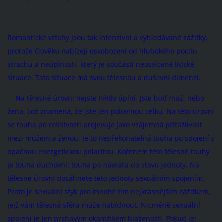
Romantické vztahy jsou tak intenzivní a vyhledávané zážitky,
protože člověku nabízejí osvobození od hlubokého pocitu
strachu a neúplnosti, který je součástí neosvícené lidské
situace. Tato situace má svou tělesnou a duševní dimenzi.
Na tělesné úrovni nejste nikdy úplní. Jste buď muž, nebo
žena, což znamená, že jste jen polovinou celku. Na této úrovni
se touha po celistvosti projevuje jako vzájemná přitažlivost
mezi mužem a ženou. Je to nepřekonatelná touha po spojení s
opačnou energetickou polaritou. Kořenem této tělesné touhy
je touha duchovní: touha po návratu do stavu jednoty. Na
tělesné úrovni dosáhnete této jednoty sexuálním spojením.
Proto je sexuální styk pro mnohé tím nejkrásnějším zážitkem,
jejž vám tělesná sféra může nabídnout. Nicméně sexuální
spojení je jen prchavým okamžikem blaženosti. Pokud jej