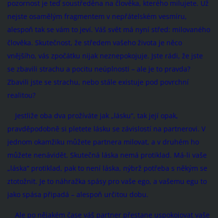
pozornost je teď soustředěna na člověka, kterého milujete. Už
nejste osamělým fragmentem v nepřátelském vesmíru,
alespoň tak se vám to jeví. Váš svět má nyní střed: milovaného
člověka. Skutečnost, že středem vašeho života je něco
vnějšího, vás zpočátku nijak neznepokojuje. Jste rádi, že jste
se zbavili strachu a pocitu neúplnosti – ale je to pravda?
Zbavili jste se strachu, nebo stále existuje pod povrchní
realitou?
Jestliže oba dva prožíváte jak „lásku“, tak její opak,
pravděpodobně si pletete lásku se závislostí na partnerovi. V
jednom okamžiku můžete partnera milovat, a v druhém ho
můžete nenávidět. Skutečná láska nemá protiklad. Má-li vaše
„láska“ protiklad, pak to není láska, nýbrž potřeba s někým se
ztotožnit. Je to náhražka spásy pro vaše ego, a vašemu egu to
jako spása připadá – alespoň určitou dobu.
Ale po nějakém čase váš partner přestane uspokojovat vaše