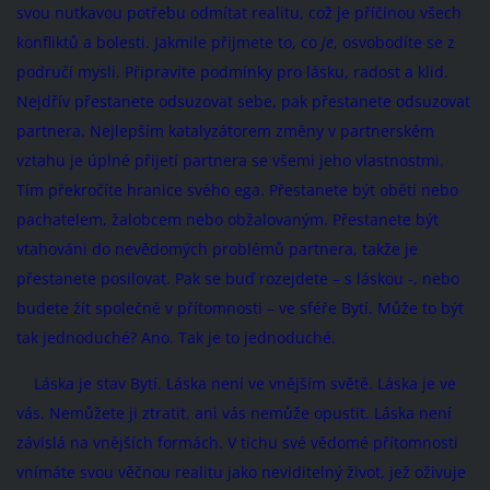
svou nutkavou potřebu odmítat realitu, což je příčinou všech
konfliktů a bolesti. Jakmile přijmete to, co
je
, osvobodíte se z
područí mysli. Připravíte podmínky pro lásku, radost a klid.
Nejdřív přestanete odsuzovat sebe, pak přestanete odsuzovat
partnera. Nejlepším katalyzátorem změny v partnerském
vztahu je úplné přijetí partnera se všemi jeho vlastnostmi.
Tím překročíte hranice svého ega. Přestanete být obětí nebo
pachatelem, žalobcem nebo obžalovaným. Přestanete být
vtahováni do nevědomých problémů partnera, takže je
přestanete posilovat. Pak se buď rozejdete – s láskou -, nebo
budete žít společně v přítomnosti – ve sféře Bytí. Může to být
tak jednoduché? Ano. Tak je to jednoduché.
Láska je stav Bytí. Láska není ve vnějším světě. Láska je ve
vás. Nemůžete ji ztratit, ani vás nemůže opustit. Láska není
závislá na vnějších formách. V tichu své vědomé přítomnosti
vnímáte svou věčnou realitu jako neviditelný život, jež oživuje