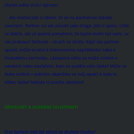
zbytek světa ztrácí význam.
Ale možná jste si všimli, že se na partnerovi stáváte
závislými. Partner na vás působí jako droga. Jste-li spolu, cítíte
se dobře, ale už pouhé pomyšlení, že byste mohli být sami, ve
vás probouzí žárlivost – strach ze ztráty. Když vás partner
opustí, může to vést k intenzivnímu nepřátelství nebo k
hlubokému zármutku. Láskyplná něha se může změnit v
nenávist nebo zoufalství. Kam se poděla vaše láska? Může se
láska změnit v jediném okamžiku ve svůj opak? A byla to
vůbec láska? Nebyla to pouhá závislost?
ZÁVISLOST A HLEDÁNÍ CELISTVOSTI
Proč bychom měli být závislí na druhém člověku?