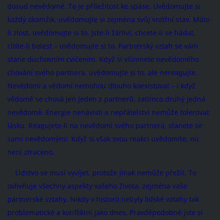
dosud nevědomé. To je příležitost ke spáse. Uvědomujte si
každý okamžik, uvědomujte si zejména svůj vnitřní stav. Máte-
li zlost, uvědomujte si to. Jste-li žárliví, chcete-li se hádat,
cítíte-li bolest – uvědomujte si to. Partnerský vztah se vám
stane duchovním cvičením. Když si všimnete nevědomého
chování svého partnera, uvědomujte si to, ale nereagujte.
Nevědomí a vědomí nemohou dlouho koexistovat – i když
vědomě se chová jen jeden z partnerů, zatímco druhý jedná
nevědomě. Energie nenávisti a nepřátelství nemůže tolerovat
lásku. Reagujete-li na nevědomí svého partnera, stanete se
sami nevědomými. Když si však svou reakci uvědomíte, nic
není ztraceno.
Lidstvo se musí vyvíjet, protože jinak nemůže přežít. To
ovlivňuje všechny aspekty vašeho života, zejména vaše
partnerské vztahy. Nikdy v historii nebyly lidské vztahy tak
problematické a konfliktní jako dnes. Pravděpodobně jste si