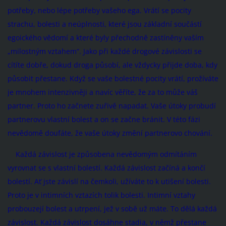
potřeby, nebo lépe potřeby vašeho ega. Vrátí se pocity
strachu, bolesti a neúplnosti, které jsou základní součástí
egoického vědomí a které byly přechodně zastíněny vaším
„milostným vztahem“. Jako při každé drogové závislosti se
cítíte dobře, dokud droga působí, ale vždycky přijde doba, kdy
působit přestane. Když se vaše bolestné pocity vrátí, prožíváte
je mnohem intenzivněji a navíc věříte, že za to může váš
partner. Proto ho začnete zuřivě napadat. Vaše útoky probudí
partnerovu vlastní bolest a on se začne bránit. V této fázi
nevědomě doufáte, že vaše útoky změní partnerovo chování.
Každá závislost je způsobena nevědomým odmítáním
vyrovnat se s vlastní bolestí. Každá závislost začíná a končí
bolestí. Ať jste závislí na čemkoli, užíváte to k utišení bolesti.
Proto je v intimních vztazích tolik bolesti. Intimní vztahy
probouzejí bolest a utrpení, jež v sobě už máte. To dělá každá
závislost. Každá závislost dosáhne stadia, v němž přestane