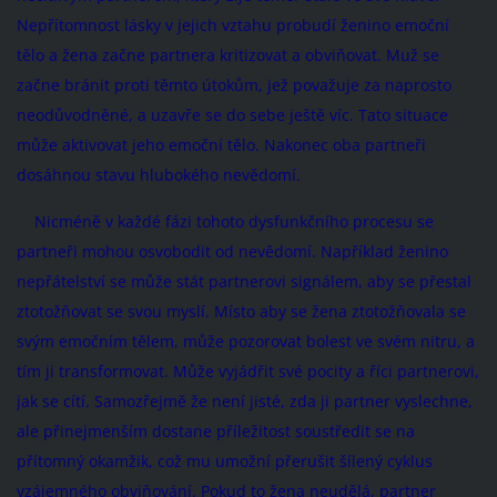
Nepřítomnost lásky v jejich vztahu probudí ženino emoční
tělo a žena začne partnera kritizovat a obviňovat. Muž se
začne bránit proti těmto útokům, jež považuje za naprosto
neodůvodněné, a uzavře se do sebe ještě víc. Tato situace
může aktivovat jeho emoční tělo. Nakonec oba partneři
dosáhnou stavu hlubokého nevědomí.
Nicméně v každé fázi tohoto dysfunkčního procesu se
partneři mohou osvobodit od nevědomí. Například ženino
nepřátelství se může stát partnerovi signálem, aby se přestal
ztotožňovat se svou myslí. Místo aby se žena ztotožňovala se
svým emočním tělem, může pozorovat bolest ve svém nitru, a
tím ji transformovat. Může vyjádřit své pocity a říci partnerovi,
jak se cítí. Samozřejmě že není jisté, zda ji partner vyslechne,
ale přinejmenším dostane příležitost soustředit se na
přítomný okamžik, což mu umožní přerušit šílený cyklus
vzájemného obviňování. Pokud to žena neudělá, partner