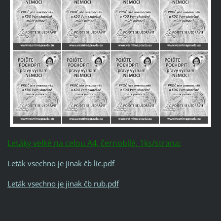
Letáky velké na celou A4, černobílé, 1ks/strana:
Leták vsechno je jinak čb líc.pdf
Leták vsechno je jinak čb rub.pdf