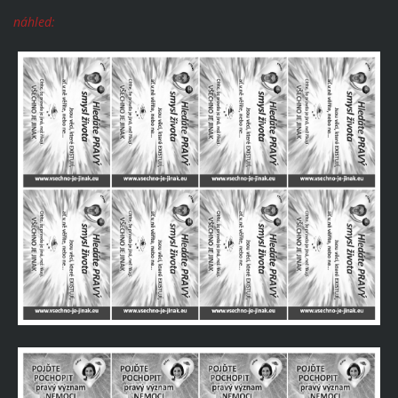
náhled: