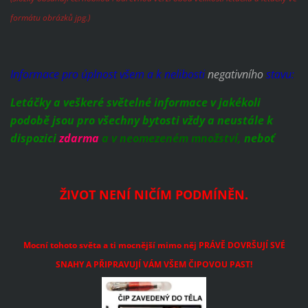
formátu obrázků jpg.)
Informace pro úplnost všem a k nelibosti
negativního
stavu:
Letáčky a veškeré světelné informace v jakékoli
podobě jsou pro všechny bytosti vždy a neustále k
dispozici
zdarma
a v neomezeném množství,
neboť
ŽIVOT NENÍ NIČÍM PODMÍNĚN.
Mocní tohoto světa a ti mocnější mimo něj PRÁVĚ DOVRŠUJÍ SVÉ
SNAHY A PŘIPRAVUJÍ VÁM VŠEM ČIPOVOU PAST!