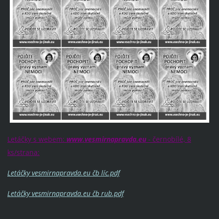
Letáčky s webem:
www.vesmirnapravda.eu
- černobílé, 8
ks/strana:
Letáčky vesmirnapravda.eu čb líc.pdf
Letáčky vesmirnapravda.eu čb rub.pdf