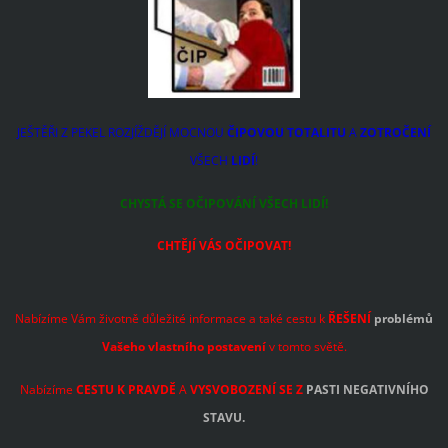
JEŠTĚŘI Z PEKEL ROZJÍŽDĚJÍ MOCNOU
ČIPOVOU TOTALITU
A
ZOTROČENÍ
VŠECH
LIDÍ
!
CHYSTÁ SE OČIPOVÁNÍ VŠECH LIDÍ!
CHTĚJÍ VÁS OČIPOVAT!
Nabízíme Vám životně důležité informace a také cestu k
ŘEŠENÍ
problémů
Vašeho vlastního postavení
v tomto světě.
Nabízíme
CESTU K PRAVDĚ
A
VYSVOBOZENÍ SE Z
PASTI NEGATIVNÍHO
STAVU.