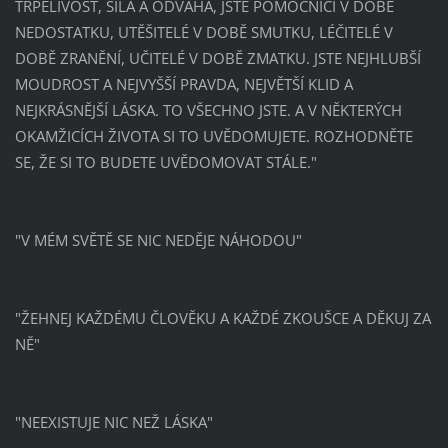
TRPĚLIVOST, SÍLA A ODVAHA, JSTE POMOCNÍCI V DOBĚ
NEDOSTATKU, UTĚŠITELÉ V DOBĚ SMUTKU, LÉČITELÉ V
DOBĚ ZRANĚNÍ, UČITELÉ V DOBĚ ZMATKU. JSTE NEJHLUBŠÍ
MOUDROST A NEJVYŠŠÍ PRAVDA, NEJVĚTŠÍ KLID A
NEJKRÁSNĚJŠÍ LÁSKA. TO VŠECHNO JSTE. A V NĚKTERÝCH
OKAMŽICÍCH ŽIVOTA SI TO UVĚDOMUJETE. ROZHODNĚTE
SE, ŽE SI TO BUDETE UVĚDOMOVAT STÁLE."
"V MÉM SVĚTĚ SE NIC NEDĚJE NÁHODOU"
"ŽEHNEJ KAŽDÉMU ČLOVĚKU A KAŽDÉ ZKOUŠCE A DĚKUJ ZA
NĚ"
"NEEXISTUJE NIC NEŽ LÁSKA"