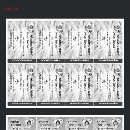
náhled: