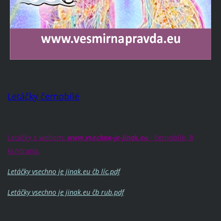
Letáčky černobílé
Letáčky s webem:
www.vsechno-je-jinak.eu
- černobílé, 8
ks/strana:
Letáčky vsechno je jinak.eu čb líc.pdf
Letáčky vsechno je jinak.eu čb rub.pdf