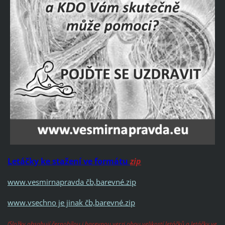
Letáčky ke stažení ve formátu
zip
www.vesmirnapravda čb,barevné.zip
www.vsechno je jinak čb,barevné.zip
(Složky obsahují černobílou i barevnou verzi obou velikostí letáčků a letáčky ve