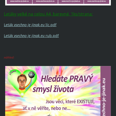
Letáky velké na celou A4, barevné, 1ks/strana:
Leták
vsechno je jinak.eu
líc.pdf
Leták
vsechno je jinak.eu
rub.pdf
náhled: