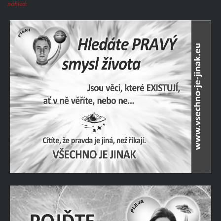
náhled: