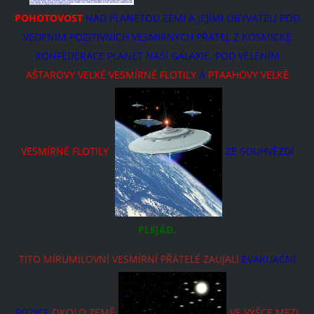
POHOTOVOST
NAD PLANETOU ZEMÍ A JEJÍMI OBYVATELI POD
VEDENÍM POZITIVNÍCH VESMÍRNÝCH PŘÁTEL Z KOSMICKÉ
KONFEDERACE PLANET NAŠÍ GALAXIE, POD VELENÍM
AŠTAROVY VELKÉ VESMÍRNÉ FLOTILY
A
PTAAHOVY VELKÉ
VESMÍRNÉ FLOTILY
ZE SOUHVĚZDÍ
PLEJÁD.
TITO MÍRUMILOVNÍ VESMÍRNÍ PŘÁTELÉ ZAUJALI
EVAKUAČNÍ
POZICE
OKOLO ZEMĚ
VE VÝŠCE MEZI