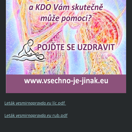
Leták
vesmirnapravda.eu
líc.pdf
Leták
vesmirnapravda.eu
rub.pdf