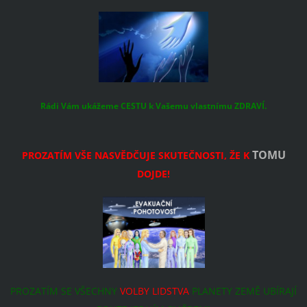
Rádi Vám ukážeme CESTU k Vašemu vlastnímu ZDRAVÍ.
TOMU
PROZATÍM VŠE NASVĚDČUJE SKUTEČNOSTI, ŽE K
DOJDE!
PROZATÍM SE VŠECHNY
VOLBY LIDSTVA
PLANETY ZEMĚ UBÍRAJÍ