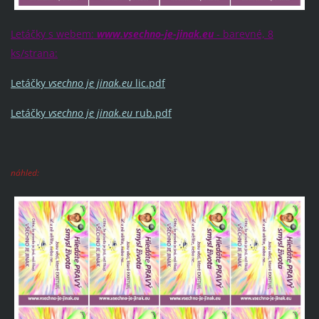
Letáčky s webem:
www.vsechno-je-jinak.eu
- barevné, 8
ks/strana:
Letáčky
vsechno je jinak.eu
lic.pdf
Letáčky
vsechno je jinak.eu
rub.pdf
náhled: