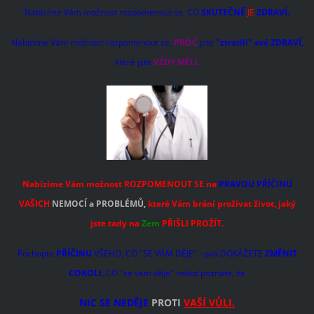
Nabízíme Vám možnost rozpomenout se, CO
SKUTEČNĚ
JE
ZDRAVÍ.
Nabízíme Vám možnost rozpomenout se,
PROČ
jste
"ztratili" své ZDRAVÍ,
které jste
VŽDY MĚLI.
Nabízíme Vám možnost ROZPOMENOUT SE na
PRAVOU PŘÍČINU
VAŠICH
NEMOCÍ a PROBLÉMŮ,
které Vám brání prožívat život, jaký
jste tady
na
Zem
PŘIŠLI PROŽÍT.
Pochopte
PŘÍČINU
VŠEHO, CO "SE VÁM DĚJE" - pak DOKÁŽETE
ZMĚNIT
COKOLI
, CO "se vám děje" neboť poznáte, že
NIC SE NEDĚJE
PROTI
VAŠÍ VŮLI.