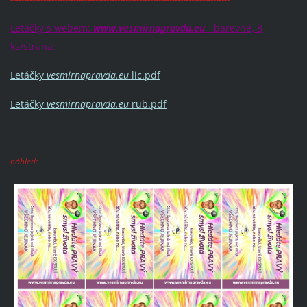
Letáčky s webem:
www.vesmirnapravda.eu
- barevné, 8
ks/strana:
Letáčky
vesmirnapravda.eu
lic.pdf
Letáčky
vesmirnapravda.eu
rub.pdf
náhled: