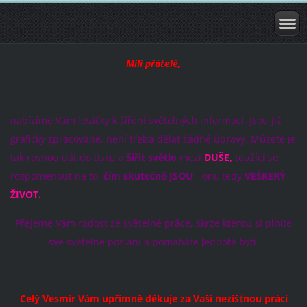
Milí přátelé,
nabízíme Vám letáčky k šíření světelných informací. Jsou již
graficky zpracované, není třeba dělat žádné úpravy. Můžete je
tak rovnou dát do tisku a
šířit světlo
mezi
DUŠE,
toužící se
rozpomenout na to,
čím skutečně JSOU
- oni, tedy
VEŠKERÝ
ŽIVOT.
Přejeme Vám radost ze světelné práce, skrze kterou si plníte
své světelné poslání a pomáháte Jednotě bytí.
Celý Vesmír Vám upřímně děkuje za Vaši nezištnou práci