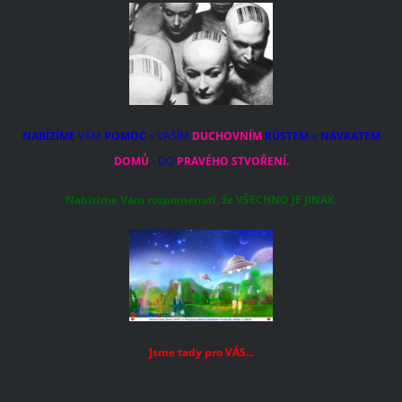
NABÍZÍME
VÁM
POMOC
s VAŠÍM
DUCHOVNÍM
RŮSTEM
a
NÁVRATEM
DOMŮ
- DO
PRAVÉHO STVOŘENÍ.
Nabízíme Vám rozpomenutí, že VŠECHNO JE JINAK.
Jsme tady pro VÁS...