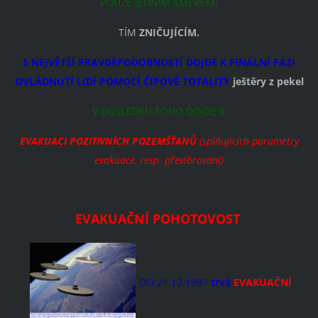
POUZE JEDNÍM SMĚREM!
TÍM
ZNIČUJÍCÍM.
S NEJVĚTŠÍ PRAVDĚPODOBNOSTÍ DOJDE K FINÁLNÍ FÁZI
OVLÁDNUTÍ LIDÍ POMOCÍ ČIPOVÉ TOTALITY
ještěry z pekel
V DŮSLEDKU TOHO DOJDE K
EVAKUACI POZITIVNÍCH POZEMŠŤANŮ
(splňujících parametry
evakuace, resp. převibrování)
EVAKUAČNÍ POHOTOVOST
OD 21.12.1997
trvá
EVAKUAČNÍ