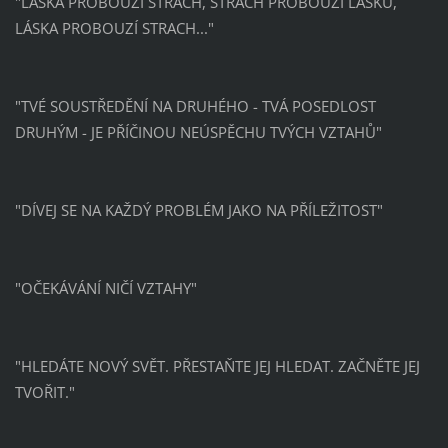
"LÁSKA PROBOUZÍ STRACH, STRACH PROBOUZÍ LÁSKU,
LÁSKA PROBOUZÍ STRACH..."
"TVÉ SOUSTŘEDĚNÍ NA DRUHÉHO - TVÁ POSEDLOST
DRUHÝM - JE PŘÍČINOU NEÚSPĚCHU TVÝCH VZTAHŮ"
"DÍVEJ SE NA KAŽDÝ PROBLÉM JAKO NA PŘÍLEŽITOST"
"OČEKÁVÁNÍ NIČÍ VZTAHY"
"HLEDÁTE NOVÝ SVĚT. PŘESTAŇTE JEJ HLEDAT. ZAČNĚTE JEJ
TVOŘIT."