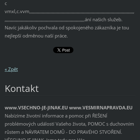
c
vmxl,c.vvm,,,,,,,,,,,,,,,,,,,,,,,,,,,,,,,,,,,,,,,,,,,,,,,,,,,,,,,,,,,,,,,,,,,,,,,,,,,,,,,,,,,,
,,,,,,,,,,,,,,,,,,,,,,,,,,,,,,,,,,,,,,,,,,,,,,,,,,,,,,,,,,,,,,,,ání našich služeb.
Navíc jakákoliv pochvala od spokojeného zákazníka je tou
nejlepší odměnou naší práce.
« Zpět
Kontakt
www.VSECHNO-JE-JINAK.EU www.VESMIRNAPRAVDA.EU
Nabízíme životní informace a pomoc při ŘEŠENÍ
problémových událostí Vašeho života, POMOC s duchovním
růstem a NÁVRATEM DOMŮ - DO PRAVÉHO STVOŘENÍ.
VŠECHNO JE JINAK. Jsme tady pro Vás.