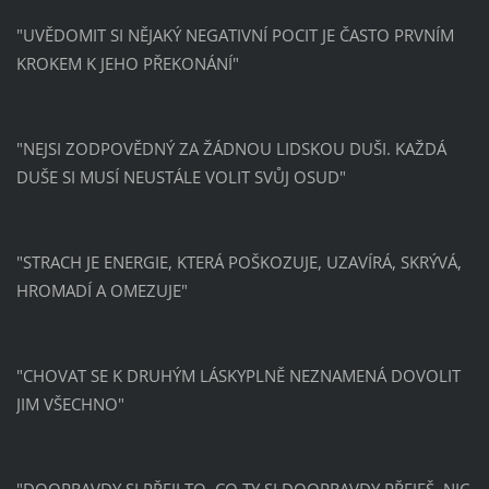
"UVĚDOMIT SI NĚJAKÝ NEGATIVNÍ POCIT JE ČASTO PRVNÍM
KROKEM K JEHO PŘEKONÁNÍ"
"NEJSI ZODPOVĚDNÝ ZA ŽÁDNOU LIDSKOU DUŠI. KAŽDÁ
DUŠE SI MUSÍ NEUSTÁLE VOLIT SVŮJ OSUD"
"STRACH JE ENERGIE, KTERÁ POŠKOZUJE, UZAVÍRÁ, SKRÝVÁ,
HROMADÍ A OMEZUJE"
"CHOVAT SE K DRUHÝM LÁSKYPLNĚ NEZNAMENÁ DOVOLIT
JIM VŠECHNO"
"DOOPRAVDY SI PŘEJI TO, CO TY SI DOOPRAVDY PŘEJEŠ. NIC