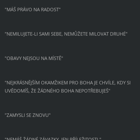
"MÁŠ PRÁVO NA RADOST"
"NEMILUJETE-LI SAMI SEBE, NEMŮŽETE MILOVAT DRUHÉ"
"OBAVY NEJSOU NA MÍSTĚ"
"NEJKRÁSNĚJŠÍM OKAMŽIKEM PRO BOHA JE CHVÍLE, KDY SI
UVĚDOMÍŠ, ŽE ŽÁDNÉHO BOHA NEPOTŘEBUJEŠ"
"ZAMYSLI SE ZNOVU"
"NEMÁŠ ŽÁDNÉ ZÁVAZKY. JEN PŘÍLEŽITOSTI."