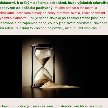
slabostmi, k určitým obětem a sebekázni, bude výsledek takovéh
edsevzetí od počátku pochybný
.
Musíte počítat s těžkostmi a
ekážkami, které vám stavějí do cesty protivníci světla, živící se vašimi
ybami a slabostmi.
Tak je snaha člověka po žádoucí změně postupně
labována a on zapomíná na to, co je v jeho životě podstatné. Nakonec 
eba řekne: "Odsunu to všechno na později, až budu mít více času."
chovní průvodce (viz níže) se snaží prostřednictvím hlasu svědomí