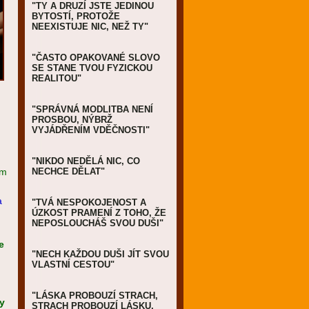
"TY A DRUZÍ JSTE JEDINOU
BYTOSTÍ, PROTOŽE
NEEXISTUJE NIC, NEŽ TY"
"ČASTO OPAKOVANÉ SLOVO
SE STANE TVOU FYZICKOU
REALITOU"
"SPRÁVNÁ MODLITBA NENÍ
PROSBOU, NÝBRŽ
VYJÁDŘENÍM VDĚČNOSTI"
"NIKDO NEDĚLÁ NIC, CO
om
NECHCE DĚLAT"
a
"TVÁ NESPOKOJENOST A
ÚZKOST PRAMENÍ Z TOHO, ŽE
NEPOSLOUCHÁŠ SVOU DUŠI"
e
"NECH KAŽDOU DUŠI JÍT SVOU
VLASTNÍ CESTOU"
"LÁSKA PROBOUZÍ STRACH,
ky
STRACH PROBOUZÍ LÁSKU,