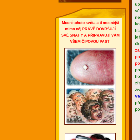
up
vě
ne
Mocní tohoto světa a ti mocnější
ko
mimo něj PRÁVĚ DOVRŠUJÍ
hl
SVÉ SNAHY A PŘIPRAVUJÍ VÁM
je
VŠEM ČIPOVOU PAST!
čl
za
po
po
pr
ho
zí
ži
va
př
po