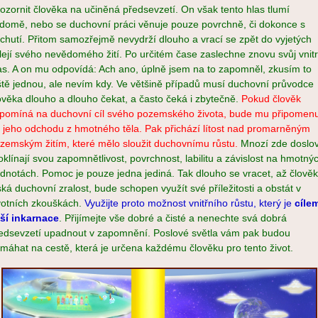
ozornit člověka na učiněná předsevzetí. On však tento hlas tlumí
domě, nebo se duchovní práci věnuje pouze povrchně, či dokonce s
chutí. Přitom samozřejmě nevydrží dlouho a vrací se zpět do vyjetých
lejí svého nevědomého žití. Po určitém čase zaslechne znovu svůj vnitr
as. A on mu odpovídá: Ach ano, úplně jsem na to zapomněl, zkusím to
ště jednou, ale nevím kdy. Ve většině případů musí duchovní průvodce
ověka dlouho a dlouho čekat, a často čeká i zbytečně.
Pokud člověk
pomíná na duchovní cíl svého pozemského života, bude mu připomen
 jeho odchodu z hmotného těla. Pak přichází lítost nad promarněným
zemským žitím, které mělo sloužit duchovnímu růstu.
Mnozí zde doslo
oklínají svou zapomnětlivost, povrchnost, labilitu a závislost na hmotný
dnotách. Pomoc je pouze jedna jediná. Tak dlouho se vracet, až člověk
ská duchovní zralost, bude schopen využít své příležitosti a obstát v
votních zkouškách.
Využijte proto možnost vnitřního růstu, který je
cíle
ší inkarnace
. Přijímejte vše dobré a čisté a nenechte svá dobrá
edsevzetí upadnout v zapomnění. Poslové světla vám pak budou
máhat na cestě, která je určena každému člověku pro tento život.