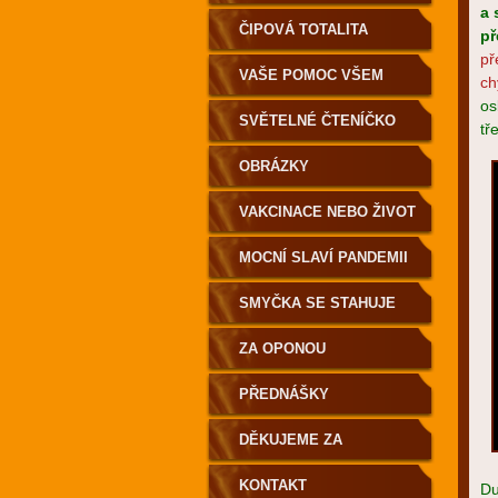
a 
ČIPOVÁ TOTALITA
př
př
VAŠE POMOC VŠEM
ch
os
SVĚTELNÉ ČTENÍČKO
tř
OBRÁZKY
VAKCINACE NEBO ŽIVOT
MOCNÍ SLAVÍ PANDEMII
SMYČKA SE STAHUJE
ZA OPONOU
PŘEDNÁŠKY
DĚKUJEME ZA
PODPORU
KONTAKT
Du