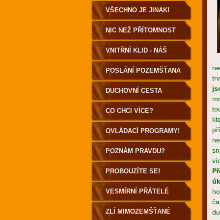
VŠECHNO JE JINAK!
NIC NEŽ PŘÍTOMNOST
VNITŘNÍ KLID - NÁŠ
ne
DOMOV
POSLÁNÍ POZEMŠŤANA
tr
js
DUCHOVNÍ CESTA
mn
to
POZEMŠŤANA
CO CHCI VÍCE?
kt
př
OVLÁDACÍ PROGRAMY!
ne
sn
POZNÁM PRAVDU?
ví
Př
PROBOUZÍTE SE!
úk
VESMÍRNÍ PŘÁTELÉ
ho
ča
ZLÍ MIMOZEMŠŤANÉ
du