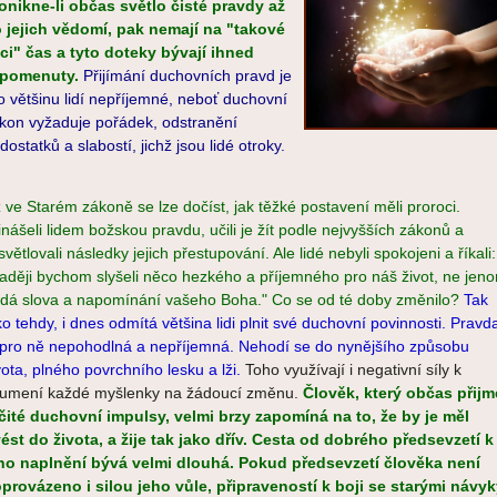
onikne-
li občas světlo čisté pravdy až
 jejich vědomí, pak nemají na "takové
c
i" čas a tyto doteky bývají ihned
pomenuty.
Přijímání duchovních pravd je
o většinu lidí nepříjemné, neboť duchovní
kon vyžaduje po
řádek, odstranění
dostatků a slabostí, jichž jsou lidé otroky.
ž ve Starém zákoně se lze dočíst, jak těžké postavení měli proroci.
inášeli lidem božskou pravdu, učili je žít podle nejvyšších zákonů a
světlovali následky jejich přestupování. Ale lidé nebyli spokojeni a říkali:
aději bychom slyšeli něco hezkého a příjemného pro náš život, ne jen
rdá slova a napomínání vašeho Boha." Co se od té doby změnilo?
Tak
ko tehdy, i dnes odmítá většina lidi plnit své duchovní povinnosti. Pravd
 pro ně nepohodlná a nepříjemná. Nehodí se do nynějšího způsobu
vota,
plného povrchního lesku a lži.
Toho využívají i negativní síly k
lumení každé myšlenky na žádoucí změnu.
Člověk, který občas přijm
čité duchovní impulsy, velmi brzy zapomíná na to, že by je měl
ést do života, a žije tak jako dřív. Cesta od dobrého předsevzetí k
ho naplnění bývá velmi dlouhá. Pokud předsevzetí člověka není
provázeno i silou jeho vůle, připraveností k boji se starými návy