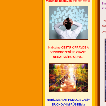
vlastního postavení
v tomto světě.
li 
int
Te
Gi
Zdr
Nabízíme
CESTU K PRAVDĚ
A
VYSVOBOZENÍ SE Z PASTI
NEGATIVNÍHO STAVU.
NABÍZÍME
VÁM
POMOC
s VAŠÍM
DUCHOVNÍM RŮSTEM
a