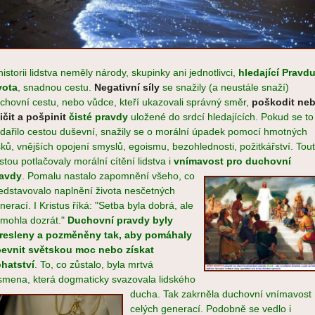
historii lidstva neměly národy, skupinky ani jednotlivci,
hledající Pravd
vota
, snadnou cestu.
Negativní síly
se snažily (a neustále snaží)
chovní cestu, nebo vůdce, kteří ukazovali správný směr,
poškodit ne
ičit a pošpinit
čisté pravdy
uložené do srdcí hledajících. Pokud se to
dařilo cestou duševní, snažily se o morální úpadek pomocí hmotných
sků, vnějších opojení smyslů, egoismu, bezohlednosti, požitkářství. Tou
stou potlačovaly morální cítění lidstva i
vnímavost pro duchovní
avdy
. Pomalu nastalo zapomnění všeh
o
, co
edstavovalo naplnění života nesčetných
nerací. I Kristus říká: "Setba byla dobrá, ale
mohla dozrát."
Duchovní pravdy byl
y
resleny a pozměněny tak, aby pomáhaly
evnit světskou moc nebo získat
hatství
. To, co zůstalo, byla mrtvá
smena, která dogmaticky
svazovala lidského
ducha. Tak zakrněla duchovní vnímavost
celých generací. Podobně se vedlo i