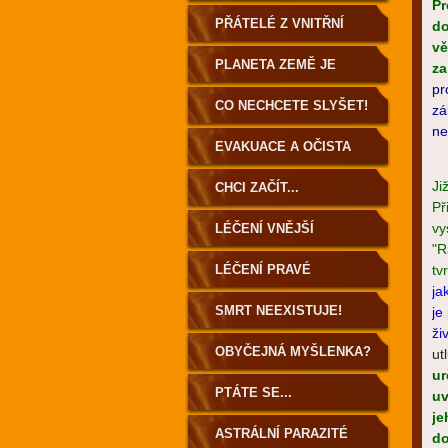
Pr
PŘÁTELÉ Z VNITŘNÍ
do
vě
ZEMĚ
PLANETA ZEMĚ JE
za
pr
DUTÁ!
CO NECHCETE SLYŠET!
zá
ne
EVAKUACE A OČISTA
ZEMĚ
Ji
CHCI ZAČÍT...
Př
vy
LÉČENÍ VNĚJŠÍ
"R
LÉČENÍ PRAVÉ
tv
ja
SMRT NEEXISTUJE!
je
ži
OBYČEJNÁ MYŠLENKA?
ut
ur
PTÁTE SE...
uv
je
ASTRÁLNÍ PARAZITÉ
do