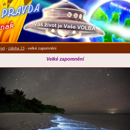
|
rss
vod
-
záloha 13
-
velké zapomnění
Velké zapomnění