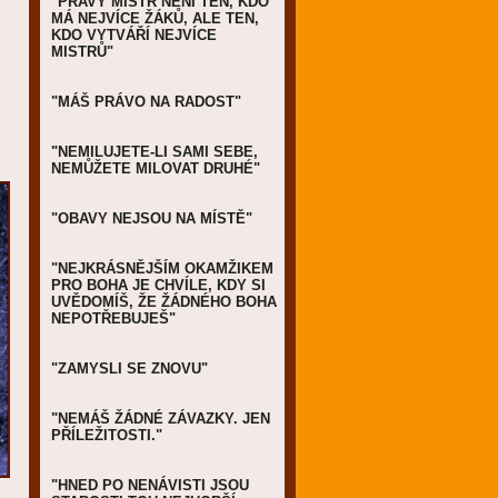
"PRAVÝ MISTR NENÍ TEN, KDO
MÁ NEJVÍCE ŽÁKŮ, ALE TEN,
KDO VYTVÁŘÍ NEJVÍCE
MISTRŮ"
"MÁŠ PRÁVO NA RADOST"
"NEMILUJETE-LI SAMI SEBE,
NEMŮŽETE MILOVAT DRUHÉ"
"OBAVY NEJSOU NA MÍSTĚ"
"NEJKRÁSNĚJŠÍM OKAMŽIKEM
PRO BOHA JE CHVÍLE, KDY SI
UVĚDOMÍŠ, ŽE ŽÁDNÉHO BOHA
NEPOTŘEBUJEŠ"
"ZAMYSLI SE ZNOVU"
"NEMÁŠ ŽÁDNÉ ZÁVAZKY. JEN
PŘÍLEŽITOSTI."
"HNED PO NENÁVISTI JSOU