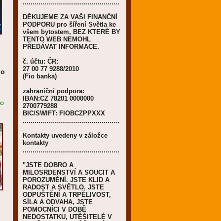
.................................................
DĚKUJEME ZA VAŠI FINANČNÍ
PODPORU pro šíření Světla ke
všem bytostem, BEZ KTERÉ BY
TENTO WEB NEMOHL
PŘEDÁVAT INFORMACE.
u
č. účtu: ČR:
27 00 77 9288/2010
bo
(Fio banka)
zahraniční podpora:
IBAN:CZ 78201 0000000
to
2700779288
BIC/SWIFT: FIOBCZPPXXX
.................................................
Kontakty uvedeny v záložce
kontakty
.................................................
"JSTE DOBRO A
MILOSRDENSTVÍ A SOUCIT A
POROZUMĚNÍ. JSTE KLID A
RADOST A SVĚTLO. JSTE
ODPUŠTĚNÍ A TRPĚLIVOST,
SÍLA A ODVAHA, JSTE
POMOCNÍCI V DOBĚ
NEDOSTATKU, UTĚŠITELÉ V