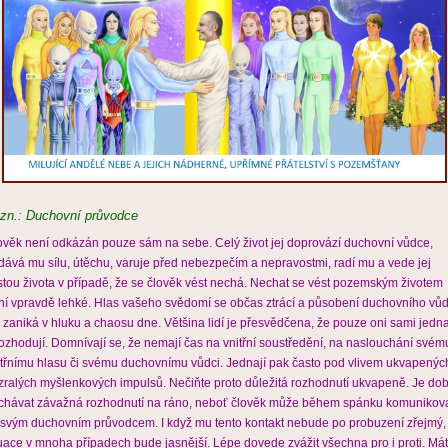
zn.: Duchovní průvodce
ověk není odkázán pouze sám na sebe. Celý život jej doprovází duchovní vůdce,
dává mu sílu, útěchu, varuje před nebezpečím a nepravostmi, radí mu a vede jej
stou života v případě, že se člověk vést nechá. Nechat se vést pozemským životem
ní vpravdě lehké. Hlas vašeho svědomí se občas ztrácí a působení duchovního vů
k zaniká v hluku a chaosu dne. Většina lidí je přesvědčena, že pouze oni sami jedna
rozhodují. Domnívají se, že nemají čas na vnitřní soustředění, na naslouchání svém
itřnímu hlasu či svému duchovnímu vůdci. Jednají pak často pod vlivem ukvapenýc
zralých myšlenkových impulsů. Nečiňte proto důležitá rozhodnutí ukvapeně. Je do
chávat závažná rozhodnutí na ráno, neboť člověk může během spánku komunikov
 svým duchovním průvodcem. I když mu tento kontakt nebude po probuzení zřejmý,
tuace v mnoha případech bude jasnější. Lépe dovede zvážit všechna pro i proti. Mát