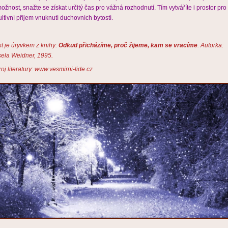
možnost, snažte se získat určitý čas pro vážná rozhodnutí. Tím vytváříte i prostor pro
uitivní příjem vnuknutí duchovních bytostí.
xt je úryvkem z knihy:
Odkud přicházíme, proč žijeme, kam se vracíme
. Autorka:
sela Weidner, 1995.
oj literatury: www.vesmirni-lide.cz