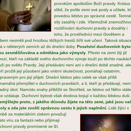
prorokům apoštolům Boží pravdy. Kristus
slíbil, že pošle zemi své posly a učitele, kt
povedou lidstvo po správné cestě. Temné
síly zasáhly i zde. Všemožně znemožňov
rozšiřování duchovní pravdy a dosáhly i
toho, že prostředníci mezi člověkem a
bem nesměli pod hrozbou těžkých trestů šířit své učení. Taková situac
vá v některých zemích až do dnešní doby.
Poselství duchovních byto
ou zesměšňována a odmítána jako výmysly
. Přesto na zemi žijí již
ozí, kteří na základě svého duchovního vývoje touží po těchto naukác
uží po světlu Pravdy. Její předávání není ani v dnešní době snadné, ale 
eří prožili její působení jako vnitrní skutečnost, pomáhají ostatním,
ipraveným pro její přijetí. Dnešní lidstvo jako celek se však příliš
namáhá přemýšlet o duchovních pravdách, a ti, kteří je předávají, nem
adný úkol. Namísto snahy přiblížit se Stvořiteli, se lidstvo od Něho stále
ce vzdaluje. Duchovní bytosti však doslova bojují o každou lidskou duši.
emýšlejte proto, z jakého důvodu žijete na této zemi, jaké jsou va
oly a zda jste zvolili správnou cestu k je
jich naplnění.
Lidé žijící v
nbě za materiálním ziskem považují
sto víru za fantazii nebo přijímají
chovní pravdy promísené se lží.