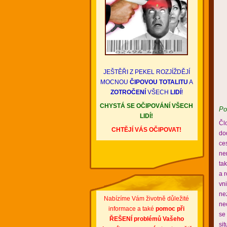
JEŠTĚŘI Z PEKEL ROZJÍŽDĚJÍ
MOCNOU
ČIPOVOU TOTALITU
A
ZOTROČENÍ
VŠECH
LIDÍ
!
CHYSTÁ SE OČIPOVÁNÍ VŠECH
Po
LIDÍ!
Čl
CHTĚJÍ VÁS OČIPOVAT!
do
ce
ne
ta
a 
vn
ne
Nabízíme Vám životně důležité
ne
informace a také
pomoc při
se
ŘEŠENÍ problémů
Vašeho
si