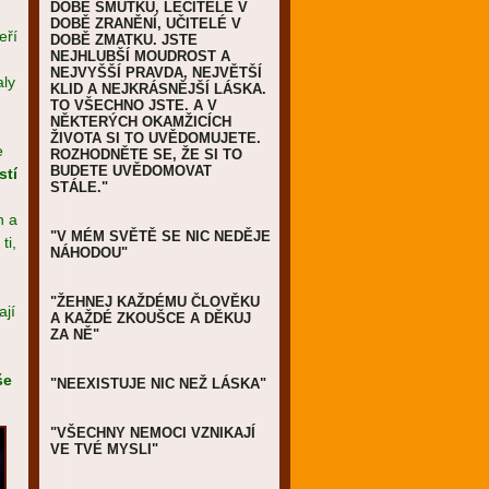
DOBĚ SMUTKU, LÉČITELÉ V
DOBĚ ZRANĚNÍ, UČITELÉ V
eří
DOBĚ ZMATKU. JSTE
NEJHLUBŠÍ MOUDROST A
NEJVYŠŠÍ PRAVDA, NEJVĚTŠÍ
aly
KLID A NEJKRÁSNĚJŠÍ LÁSKA.
TO VŠECHNO JSTE. A V
NĚKTERÝCH OKAMŽICÍCH
ŽIVOTA SI TO UVĚDOMUJETE.
e
ROZHODNĚTE SE, ŽE SI TO
BUDETE UVĚDOMOVAT
stí
STÁLE."
h a
"V MÉM SVĚTĚ SE NIC NEDĚJE
ti,
NÁHODOU"
"ŽEHNEJ KAŽDÉMU ČLOVĚKU
ají
A KAŽDÉ ZKOUŠCE A DĚKUJ
ZA NĚ"
še
"NEEXISTUJE NIC NEŽ LÁSKA"
"VŠECHNY NEMOCI VZNIKAJÍ
VE TVÉ MYSLI"