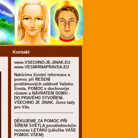
Kontakt
www.VSECHNO-JE-JINAK.EU
www.VESMIRNAPRAVDA.EU
Nabízíme životní informace a
pomoc při ŘEŠENÍ
problémových událostí Vašeho
života, POMOC s duchovním
růstem a NÁVRATEM DOMŮ -
DO PRAVÉHO STVOŘENÍ.
VŠECHNO JE JINAK. Jsme tady
pro Vás.
................................................
DĚKUJEME ZA POMOC PŘI
ŠÍŘENÍ SVĚTLA prostřednictvím
roznosu LETÁKŮ (záložka VAŠE
POMOC VŠEM)