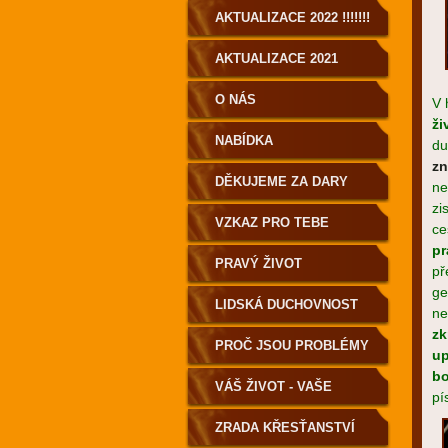
AKTUALIZACE 2022 !!!!!!!
AKTUALIZACE 2021
O NÁS
V 
ži
NABÍDKA
du
zn
DĚKUJEME ZA DARY
ne
zi
VZKAZ PRO TEBE
ce
pr
PRAVÝ ŽIVOT
př
ge
LIDSKÁ DUCHOVNOST
ne
zk
PRO POZEMŠŤANY!
PROČ JSOU PROBLÉMY
up
bo
A NEMOCI?
VÁŠ ŽIVOT - VAŠE
pí
VOLBA
ZRADA KŘESŤANSTVÍ