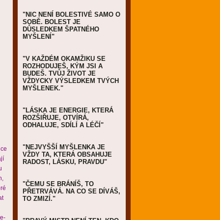
"NIC NENÍ BOLESTIVÉ SAMO O
SOBĚ. BOLEST JE
DŮSLEDKEM ŠPATNÉHO
MYŠLENÍ"
"V KAŽDÉM OKAMŽIKU SE
ROZHODUJEŠ, KÝM JSI A
BUDEŠ. TVŮJ ŽIVOT JE
VŽDYCKY VÝSLEDKEM TVÝCH
MYŠLENEK."
"LÁSKA JE ENERGIE, KTERÁ
ROZŠIŘUJE, OTVÍRÁ,
ODHALUJE, SDÍLÍ A LÉČÍ"
"NEJVYŠŠÍ MYŠLENKA JE
dce
VŽDY TA, KTERÁ OBSAHUJE
jí
RADOST, LÁSKU, PRAVDU"
u
h,
"ČEMU SE BRÁNÍŠ, TO
bré
PŘETRVÁVÁ. NA CO SE DÍVÁŠ,
at
TO ZMIZÍ."
e-