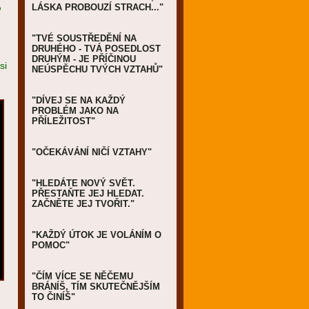
o
LÁSKA PROBOUZÍ STRACH..."
"TVÉ SOUSTŘEDĚNÍ NA
DRUHÉHO - TVÁ POSEDLOST
DRUHÝM - JE PŘÍČINOU
si
NEÚSPĚCHU TVÝCH VZTAHŮ"
"DÍVEJ SE NA KAŽDÝ
PROBLÉM JAKO NA
PŘÍLEŽITOST"
"OČEKÁVÁNÍ NIČÍ VZTAHY"
"HLEDÁTE NOVÝ SVĚT.
PŘESTAŇTE JEJ HLEDAT.
ZAČNĚTE JEJ TVOŘIT."
"KAŽDÝ ÚTOK JE VOLÁNÍM O
POMOC"
"ČÍM VÍCE SE NĚČEMU
BRÁNÍŠ, TÍM SKUTEČNĚJŠÍM
TO ČINÍŠ"